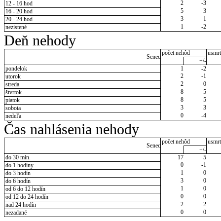
2
-3
12 - 16 hod
5
3
16 - 20 hod
3
1
20 - 24 hod
1
-2
nezistené
Deň nehody
počet nehôd
usmrt
Senec
+/-
pondelok
1
-2
2
-1
utorok
2
0
streda
8
5
štvrtok
8
5
piatok
3
3
sobota
0
-4
nedeľa
Čas nahlásenia nehody
počet nehôd
usmrt
Senec
+/-
do 30 min.
17
5
0
-1
do 1 hodiny
1
0
do 3 hodín
3
0
do 6 hodín
1
0
od 6 do 12 hodín
0
0
od 12 do 24 hodín
2
2
nad 24 hodín
0
0
nezadané