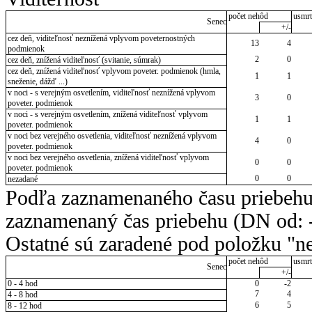
počet nehôd
usmrt
Senec
+/-
cez deň, viditeľnosť neznížená vplyvom poveternostných
13
4
podmienok
2
0
cez deň, znížená viditeľnosť (svitanie, súmrak)
cez deň, znížená viditeľnosť vplyvom poveter. podmienok (hmla,
1
1
sneženie, dážď ...)
v noci - s verejným osvetlením, viditeľnosť neznížená vplyvom
3
0
poveter. podmienok
v noci - s verejným osvetlením, znížená viditeľnosť vplyvom
1
1
poveter. podmienok
v noci bez verejného osvetlenia, viditeľnosť neznížená vplyvom
4
0
poveter. podmienok
v noci bez verejného osvetlenia, znížená viditeľnosť vplyvom
0
0
poveter. podmienok
0
0
nezadané
Podľa zaznamenaného času priebehu
zaznamenaný čas priebehu (DN od: -
Ostatné sú zaradené pod položku "ne
počet nehôd
usmrt
Senec
+/-
0 - 4 hod
0
-2
7
4
4 - 8 hod
6
5
8 - 12 hod