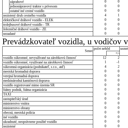
0
0
záprahové
0
0
jednonápravový traktor s prívesom
0
0
ostatné iné cestné vozidlo
4
1
nezistený druh cestného vozidla
0
0
električkové dráhové vozidlo - ELEK
0
0
trolejbusové dráhové vozidlo - TR
0
0
železničné dráhové vozidlo - ZE
0
0
nezadané
Prevádzkovateľ vozidla, u vodičov 
počet nehôd
usmrt
Senec
+/-
vozidlo súkromné, nevyužívané na zárobkovú činnosť
12
2
1
-1
vozidlo súkromné, využívané na zárobkovú činnosť
4
2
súkromná organizácia (podnikateľ, s.r.o., atď)
0
0
mestská hromadná doprava
0
0
verejná hromadná doprava
0
0
medzinárodná kamiónová doprava
0
0
vozidlo registrované mimo územia SR
0
0
štátny podnik, štátna organizácia
0
0
TAXI
0
0
zastupiteľský úrad
0
0
ministerstvo vnútra
0
0
ministerstvo obrany
0
0
obecná, mestská polícia
0
0
iné vozidlo
0
0
ukradnuté, neoprávnene použité vozidlo
0
0
nezistené