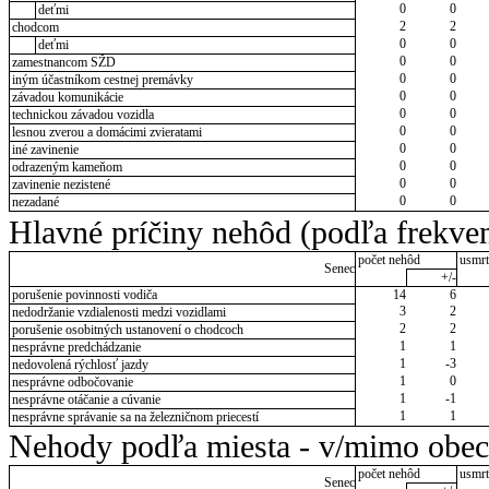
0
0
deťmi
2
2
chodcom
0
0
deťmi
0
0
zamestnancom SŽD
0
0
iným účastníkom cestnej premávky
0
0
závadou komunikácie
0
0
technickou závadou vozidla
0
0
lesnou zverou a domácimi zvieratami
0
0
iné zavinenie
0
0
odrazeným kameňom
0
0
zavinenie nezistené
0
0
nezadané
Hlavné príčiny nehôd (podľa frekven
počet nehôd
usmrt
Senec
+/-
porušenie povinnosti vodiča
14
6
3
2
nedodržanie vzdialenosti medzi vozidlami
2
2
porušenie osobitných ustanovení o chodcoch
1
1
nesprávne predchádzanie
1
-3
nedovolená rýchlosť jazdy
1
0
nesprávne odbočovanie
1
-1
nesprávne otáčanie a cúvanie
1
1
nesprávne správanie sa na železničnom priecestí
Nehody podľa miesta - v/mimo obec
počet nehôd
usmrt
Senec