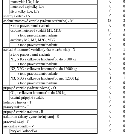
0
0
motocykle L3e, L4e
0
0
motorové trojkolky L5e
0
0
štvorkolky L6e, L7e
0
0
snežný skúter - LS
13
3
osobné motorové vozidlo (vrátane terénneho) - M
0
0
z toho pravostranné riadenie
13
3
osobné motorové vozidlá M1, M1G
0
0
z toho pravostranné riadenie
0
0
autobusy M2, M3, M2G, M3G
0
0
z toho pravostranné riadenie
4
1
nákladné motorové vozidlo (vrátane terénneho) - N
0
0
z toho pravostranné riadenie
3
0
N1, N1G s celkovou hmotnosťou do 3 500 kg
0
0
z toho pravostranné riadenie
0
0
N2, N2G s celkovou hmotnosťou do 12000 kg
0
0
z toho pravostranné riadenie
1
1
N3, N3G s celkovou hmotnosťou nad 12000 kg
0
0
z toho pravostranné riadenie
0
0
prípojné vozidlo (vrátane návesa) - O
0
0
O1, s celkovou hmotnosťou do 750 kg,
0
0
ostatné prípojné vozidlo
0
0
kolesový traktor - T
0
0
pásový traktor - C
0
0
prípojné vozidlo traktora - R
0
0
traktorom ťahaný vymeniteľný stroj - S
0
0
pracovný stroj - P
0
0
iné cestné vozidlo - V
0
0
bicykel, kolobežka