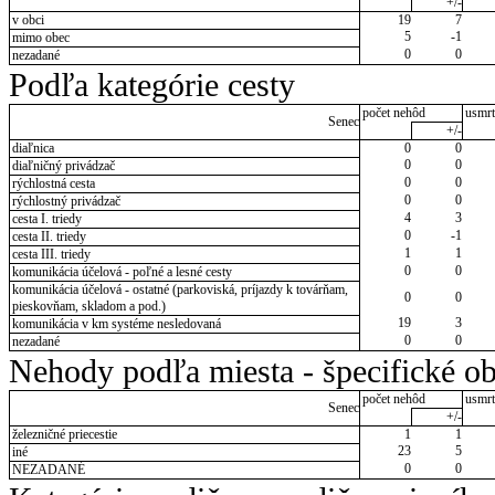
+/-
v obci
19
7
5
-1
mimo obec
0
0
nezadané
Podľa kategórie cesty
počet nehôd
usmrt
Senec
+/-
diaľnica
0
0
0
0
diaľničný privádzač
0
0
rýchlostná cesta
0
0
rýchlostný privádzač
4
3
cesta I. triedy
0
-1
cesta II. triedy
1
1
cesta III. triedy
0
0
komunikácia účelová - poľné a lesné cesty
komunikácia účelová - ostatné (parkoviská, príjazdy k továrňam,
0
0
pieskovňam, skladom a pod.)
19
3
komunikácia v km systéme nesledovaná
0
0
nezadané
Nehody podľa miesta - špecifické ob
počet nehôd
usmrt
Senec
+/-
železničné priecestie
1
1
23
5
iné
0
0
NEZADANÉ