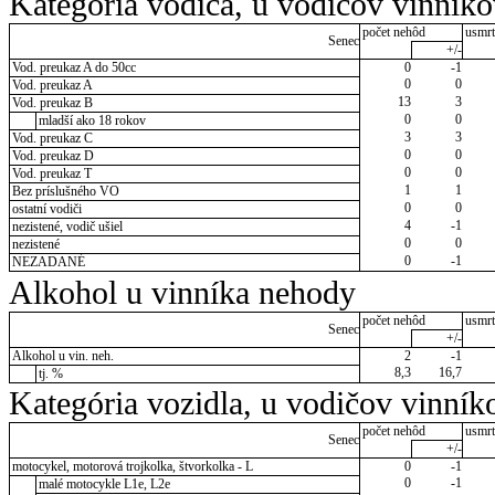
Kategória vodiča, u vodičov vinník
počet nehôd
usmrt
Senec
+/-
Vod. preukaz A do 50cc
0
-1
0
0
Vod. preukaz A
13
3
Vod. preukaz B
0
0
mladší ako 18 rokov
3
3
Vod. preukaz C
0
0
Vod. preukaz D
0
0
Vod. preukaz T
1
1
Bez príslušného VO
0
0
ostatní vodiči
4
-1
nezistené, vodič ušiel
0
0
nezistené
0
-1
NEZADANÉ
Alkohol u vinníka nehody
počet nehôd
usmrt
Senec
+/-
Alkohol u vin. neh.
2
-1
8,3
16,7
tj. %
Kategória vozidla, u vodičov vinník
počet nehôd
usmrt
Senec
+/-
motocykel, motorová trojkolka, štvorkolka - L
0
-1
0
-1
malé motocykle L1e, L2e