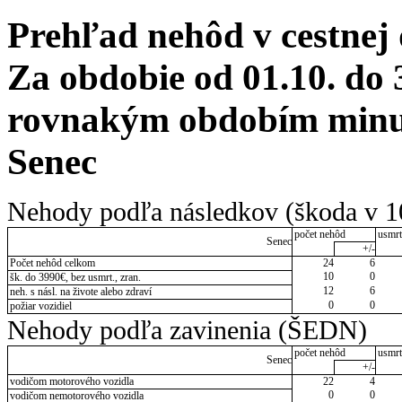
Prehľad nehôd v cestnej
Za obdobie od 01.10. do 
rovnakým obdobím minulé
Senec
Nehody podľa následkov (škoda v 1
počet nehôd
usmrt
Senec
+/-
Počet nehôd celkom
24
6
10
0
šk. do 3990€, bez usmrt., zran.
12
6
neh. s násl. na živote alebo zdraví
0
0
požiar vozidiel
Nehody podľa zavinenia (ŠEDN)
počet nehôd
usmrt
Senec
+/-
vodičom motorového vozidla
22
4
0
0
vodičom nemotorového vozidla