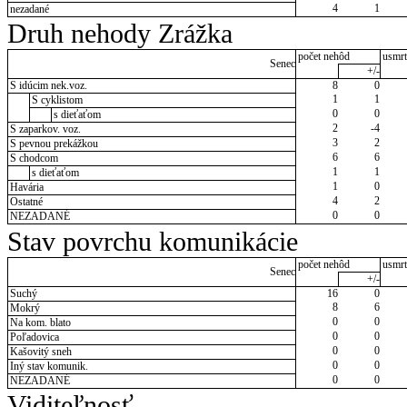
4
1
nezadané
Druh nehody Zrážka
počet nehôd
usmrt
Senec
+/-
S idúcim nek.voz.
8
0
1
1
S cyklistom
0
0
s dieťaťom
2
-4
S zaparkov. voz.
3
2
S pevnou prekážkou
6
6
S chodcom
1
1
s dieťaťom
1
0
Havária
4
2
Ostatné
0
0
NEZADANÉ
Stav povrchu komunikácie
počet nehôd
usmrt
Senec
+/-
Suchý
16
0
8
6
Mokrý
0
0
Na kom. blato
0
0
Poľadovica
0
0
Kašovitý sneh
0
0
Iný stav komunik.
0
0
NEZADANÉ
Viditeľnosť