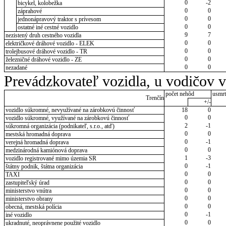
0
-2
bicykel, kolobežka
0
0
záprahové
0
0
jednonápravový traktor s prívesom
0
0
ostatné iné cestné vozidlo
9
7
nezistený druh cestného vozidla
0
0
električkové dráhové vozidlo - ELEK
0
0
trolejbusové dráhové vozidlo - TR
0
0
železničné dráhové vozidlo - ZE
0
0
nezadané
Prevádzkovateľ vozidla, u vodičov 
počet nehôd
usmrt
Trenčín
+/-
vozidlo súkromné, nevyužívané na zárobkovú činnosť
18
0
0
0
vozidlo súkromné, využívané na zárobkovú činnosť
2
-1
súkromná organizácia (podnikateľ, s.r.o., atď)
0
0
mestská hromadná doprava
0
-1
verejná hromadná doprava
0
0
medzinárodná kamiónová doprava
1
-3
vozidlo registrované mimo územia SR
0
-1
štátny podnik, štátna organizácia
0
0
TAXI
0
0
zastupiteľský úrad
0
0
ministerstvo vnútra
0
0
ministerstvo obrany
0
0
obecná, mestská polícia
0
-1
iné vozidlo
0
0
ukradnuté, neoprávnene použité vozidlo