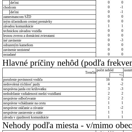
0
0
deťmi
0
-1
chodcom
0
-1
deťmi
0
0
zamestnancom SŽD
0
0
iným účastníkom cestnej premávky
1
1
závadou komunikácie
0
0
technickou závadou vozidla
0
0
lesnou zverou a domácimi zvieratami
0
-3
iné zavinenie
0
0
odrazeným kameňom
0
0
zavinenie nezistené
0
0
nezadané
Hlavné príčiny nehôd (podľa frekven
počet nehôd
usmrt
Trenčín
+/-
porušenie povinnosti vodiča
16
6
4
-2
nedovolená rýchlosť jazdy
3
-3
nesprávna jazda cez križovatku
2
2
nedodržanie vzdialenosti medzi vozidlami
2
2
nesprávne odbočovanie
1
1
nesprávne vchádzanie na cestu
1
-2
nesprávne otáčanie a cúvanie
1
1
nesprávne zastavenie a státie
1
1
závada v zjazdnosti komunikácie
Nehody podľa miesta - v/mimo obec