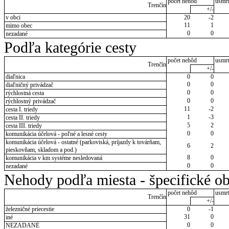
počet nehôd
usmrt
Trenčín
+/-
v obci
20
-2
11
1
mimo obec
0
0
nezadané
Podľa kategórie cesty
počet nehôd
usmrt
Trenčín
+/-
diaľnica
0
0
0
0
diaľničný privádzač
0
0
rýchlostná cesta
0
0
rýchlostný privádzač
11
-2
cesta I. triedy
1
-3
cesta II. triedy
5
2
cesta III. triedy
0
0
komunikácia účelová - poľné a lesné cesty
komunikácia účelová - ostatné (parkoviská, príjazdy k továrňam,
6
2
pieskovňam, skladom a pod.)
8
0
komunikácia v km systéme nesledovaná
0
0
nezadané
Nehody podľa miesta - špecifické ob
počet nehôd
usmrt
Trenčín
+/-
železničné priecestie
0
-1
31
0
iné
0
0
NEZADANÉ