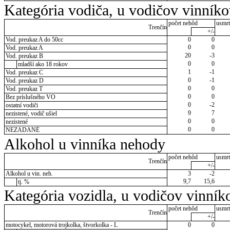
Kategória vodiča, u vodičov vinník
počet nehôd
usmrt
Trenčín
+/-
Vod. preukaz A do 50cc
0
0
0
0
Vod. preukaz A
20
-3
Vod. preukaz B
0
0
mladší ako 18 rokov
1
-1
Vod. preukaz C
0
-1
Vod. preukaz D
0
0
Vod. preukaz T
0
0
Bez príslušného VO
0
-2
ostatní vodiči
9
7
nezistené, vodič ušiel
0
0
nezistené
0
0
NEZADANÉ
Alkohol u vinníka nehody
počet nehôd
usmrt
Trenčín
+/-
Alkohol u vin. neh.
3
-2
9,7
15,6
tj. %
Kategória vozidla, u vodičov vinník
počet nehôd
usmrt
Trenčín
+/-
motocykel, motorová trojkolka, štvorkolka - L
0
0