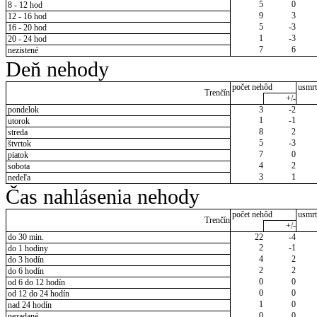
5
0
8 - 12 hod
9
3
12 - 16 hod
5
-3
16 - 20 hod
1
-3
20 - 24 hod
7
6
nezistené
Deň nehody
počet nehôd
usmrt
Trenčín
+/-
pondelok
3
-2
1
-1
utorok
8
2
streda
5
-3
štvrtok
7
0
piatok
4
2
sobota
3
1
nedeľa
Čas nahlásenia nehody
počet nehôd
usmrt
Trenčín
+/-
do 30 min.
22
-4
2
-1
do 1 hodiny
4
2
do 3 hodín
2
2
do 6 hodín
0
0
od 6 do 12 hodín
0
0
od 12 do 24 hodín
1
0
nad 24 hodín
0
0
nezadané