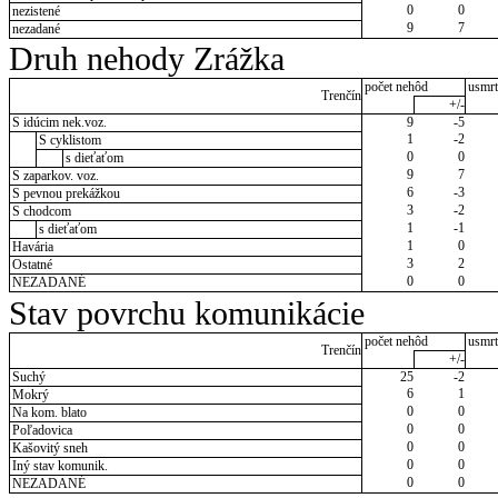
0
0
nezistené
9
7
nezadané
Druh nehody Zrážka
počet nehôd
usmrt
Trenčín
+/-
S idúcim nek.voz.
9
-5
1
-2
S cyklistom
0
0
s dieťaťom
9
7
S zaparkov. voz.
6
-3
S pevnou prekážkou
3
-2
S chodcom
1
-1
s dieťaťom
1
0
Havária
3
2
Ostatné
0
0
NEZADANÉ
Stav povrchu komunikácie
počet nehôd
usmrt
Trenčín
+/-
Suchý
25
-2
6
1
Mokrý
0
0
Na kom. blato
0
0
Poľadovica
0
0
Kašovitý sneh
0
0
Iný stav komunik.
0
0
NEZADANÉ