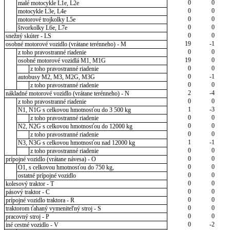
0
0
malé motocykle L1e, L2e
0
0
motocykle L3e, L4e
0
0
motorové trojkolky L5e
0
0
štvorkolky L6e, L7e
0
0
snežný skúter - LS
19
-1
osobné motorové vozidlo (vrátane terénneho) - M
0
0
z toho pravostranné riadenie
19
0
osobné motorové vozidlá M1, M1G
0
0
z toho pravostranné riadenie
0
-1
autobusy M2, M3, M2G, M3G
0
0
z toho pravostranné riadenie
2
-4
nákladné motorové vozidlo (vrátane terénneho) - N
0
0
z toho pravostranné riadenie
1
-3
N1, N1G s celkovou hmotnosťou do 3 500 kg
0
0
z toho pravostranné riadenie
0
0
N2, N2G s celkovou hmotnosťou do 12000 kg
0
0
z toho pravostranné riadenie
1
-1
N3, N3G s celkovou hmotnosťou nad 12000 kg
0
0
z toho pravostranné riadenie
0
0
prípojné vozidlo (vrátane návesa) - O
0
0
O1, s celkovou hmotnosťou do 750 kg,
0
0
ostatné prípojné vozidlo
0
0
kolesový traktor - T
0
0
pásový traktor - C
0
0
prípojné vozidlo traktora - R
0
0
traktorom ťahaný vymeniteľný stroj - S
0
0
pracovný stroj - P
0
-2
iné cestné vozidlo - V