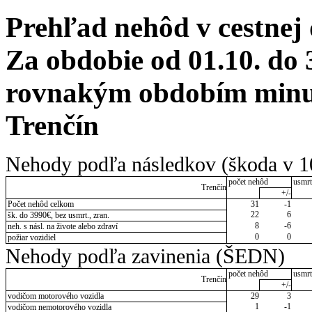
Prehľad nehôd v cestnej
Za obdobie od 01.10. do 
rovnakým obdobím minulé
Trenčín
Nehody podľa následkov (škoda v 1
počet nehôd
usmrt
Trenčín
+/-
Počet nehôd celkom
31
-1
22
6
šk. do 3990€, bez usmrt., zran.
8
-6
neh. s násl. na živote alebo zdraví
0
0
požiar vozidiel
Nehody podľa zavinenia (ŠEDN)
počet nehôd
usmrt
Trenčín
+/-
vodičom motorového vozidla
29
3
1
-1
vodičom nemotorového vozidla