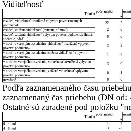
Viditeľnosť
počet nehôd
usmrt
Trenčín
+/-
cez deň, viditeľnosť neznížená vplyvom poveternostných
22
2
podmienok
2
0
cez deň, znížená viditeľnosť (svitanie, súmrak)
cez deň, znížená viditeľnosť vplyvom poveter. podmienok (hmla,
0
0
sneženie, dážď ...)
v noci - s verejným osvetlením, viditeľnosť neznížená vplyvom
3
-2
poveter. podmienok
v noci - s verejným osvetlením, znížená viditeľnosť vplyvom
1
0
poveter. podmienok
v noci bez verejného osvetlenia, viditeľnosť neznížená vplyvom
3
0
poveter. podmienok
v noci bez verejného osvetlenia, znížená viditeľnosť vplyvom
0
-1
poveter. podmienok
0
0
nezadané
Podľa zaznamenaného času priebehu
zaznamenaný čas priebehu (DN od: -
Ostatné sú zaradené pod položku "ne
počet nehôd
usmrt
Trenčín
+/-
0 - 4 hod
1
-2
3
-2
4 - 8 hod