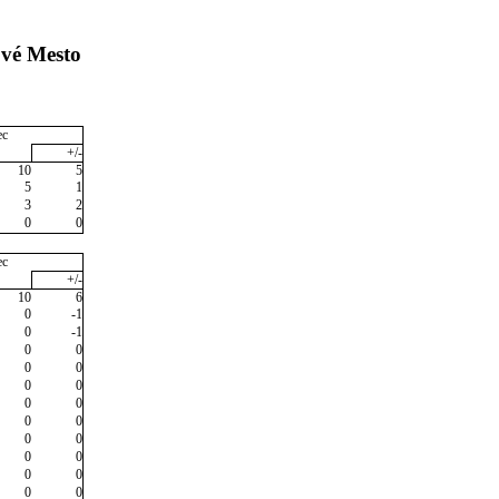
ové Mesto
ec
+/-
10
5
5
1
3
2
0
0
ec
+/-
10
6
0
-1
0
-1
0
0
0
0
0
0
0
0
0
0
0
0
0
0
0
0
0
0