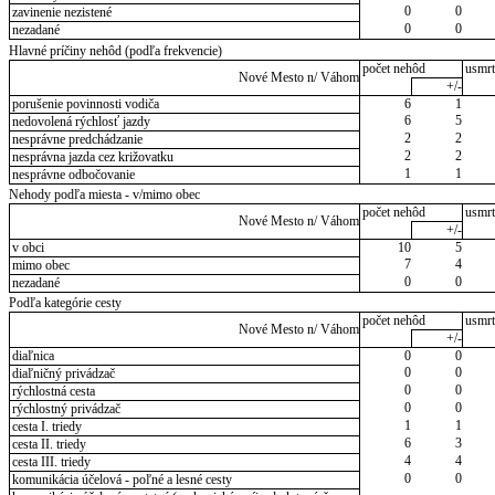
0
0
zavinenie nezistené
0
0
nezadané
Hlavné príčiny nehôd (podľa frekvencie)
počet nehôd
usmrt
Nové Mesto n/ Váhom
+/-
porušenie povinnosti vodiča
6
1
6
5
nedovolená rýchlosť jazdy
2
2
nesprávne predchádzanie
2
2
nesprávna jazda cez križovatku
1
1
nesprávne odbočovanie
Nehody podľa miesta - v/mimo obec
počet nehôd
usmrt
Nové Mesto n/ Váhom
+/-
v obci
10
5
7
4
mimo obec
0
0
nezadané
Podľa kategórie cesty
počet nehôd
usmrt
Nové Mesto n/ Váhom
+/-
diaľnica
0
0
0
0
diaľničný privádzač
0
0
rýchlostná cesta
0
0
rýchlostný privádzač
1
1
cesta I. triedy
6
3
cesta II. triedy
4
4
cesta III. triedy
0
0
komunikácia účelová - poľné a lesné cesty