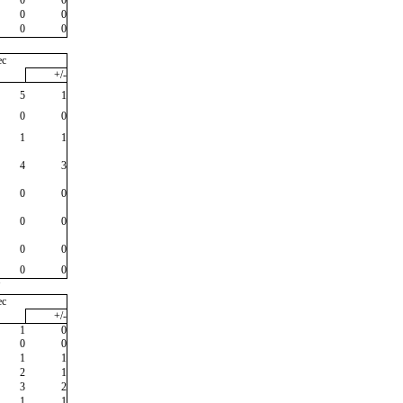
0
0
0
0
ec
+/-
5
1
0
0
1
1
4
3
0
0
0
0
0
0
0
0
"
ec
+/-
1
0
0
0
1
1
2
1
3
2
1
1