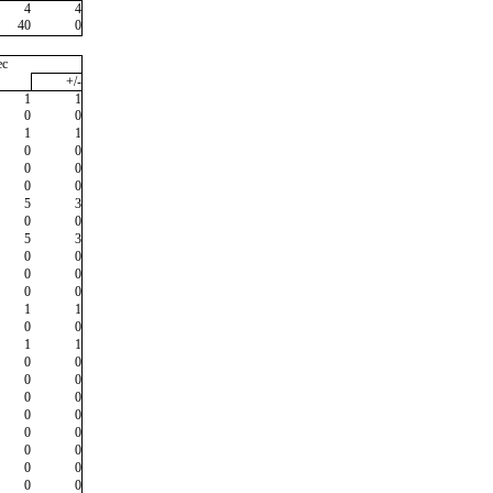
4
4
40
0
ec
+/-
1
1
0
0
1
1
0
0
0
0
0
0
5
3
0
0
5
3
0
0
0
0
0
0
1
1
0
0
1
1
0
0
0
0
0
0
0
0
0
0
0
0
0
0
0
0