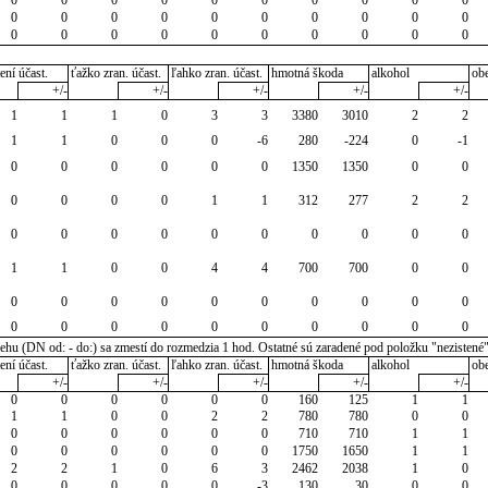
0
0
0
0
0
0
0
0
0
0
0
0
0
0
0
0
0
0
0
0
ení účast.
ťažko zran. účast.
ľahko zran. účast.
hmotná škoda
alkohol
ob
+/-
+/-
+/-
+/-
+/-
1
1
1
0
3
3
3380
3010
2
2
1
1
0
0
0
-6
280
-224
0
-1
0
0
0
0
0
0
1350
1350
0
0
0
0
0
0
1
1
312
277
2
2
0
0
0
0
0
0
0
0
0
0
1
1
0
0
4
4
700
700
0
0
0
0
0
0
0
0
0
0
0
0
0
0
0
0
0
0
0
0
0
0
u (DN od: - do:) sa zmestí do rozmedzia 1 hod. Ostatné sú zaradené pod položku "nezistené
ení účast.
ťažko zran. účast.
ľahko zran. účast.
hmotná škoda
alkohol
ob
+/-
+/-
+/-
+/-
+/-
0
0
0
0
0
0
160
125
1
1
1
1
0
0
2
2
780
780
0
0
0
0
0
0
0
0
710
710
1
1
0
0
0
0
0
0
1750
1650
1
1
2
2
1
0
6
3
2462
2038
1
0
0
0
0
0
0
-3
130
30
0
0