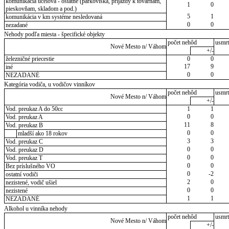
komunikácia účelová - ostatné (parkoviská, príjazdy k továrňam,
1
0
pieskovňam, skladom a pod.)
5
1
komunikácia v km systéme nesledovaná
0
0
nezadané
Nehody podľa miesta - špecifické objekty
počet nehôd
usmrt
Nové Mesto n/ Váhom
+/-
železničné priecestie
0
0
17
9
iné
0
0
NEZADANÉ
Kategória vodiča, u vodičov vinníkov
počet nehôd
usmrt
Nové Mesto n/ Váhom
+/-
Vod. preukaz A do 50cc
1
1
0
0
Vod. preukaz A
11
8
Vod. preukaz B
0
0
mladší ako 18 rokov
3
3
Vod. preukaz C
0
0
Vod. preukaz D
0
0
Vod. preukaz T
0
0
Bez príslušného VO
0
-2
ostatní vodiči
2
0
nezistené, vodič ušiel
0
0
nezistené
1
1
NEZADANÉ
Alkohol u vinníka nehody
počet nehôd
usmrt
Nové Mesto n/ Váhom
+/-