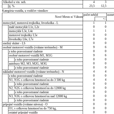
Alkohol u vin. neh.
4
3
23,5
12,5
tj. %
Kategória vozidla, u vodičov vinníkov
počet nehôd
usmrt
Nové Mesto n/ Váhom
+/-
motocykel, motorová trojkolka, štvorkolka - L
1
1
0
0
malé motocykle L1e, L2e
1
1
motocykle L3e, L4e
0
0
motorové trojkolky L5e
0
0
štvorkolky L6e, L7e
0
0
snežný skúter - LS
9
6
osobné motorové vozidlo (vrátane terénneho) - M
0
0
z toho pravostranné riadenie
9
6
osobné motorové vozidlá M1, M1G
0
0
z toho pravostranné riadenie
0
0
autobusy M2, M3, M2G, M3G
0
0
z toho pravostranné riadenie
4
4
nákladné motorové vozidlo (vrátane terénneho) - N
0
0
z toho pravostranné riadenie
4
4
N1, N1G s celkovou hmotnosťou do 3 500 kg
0
0
z toho pravostranné riadenie
0
0
N2, N2G s celkovou hmotnosťou do 12000 kg
0
0
z toho pravostranné riadenie
0
0
N3, N3G s celkovou hmotnosťou nad 12000 kg
0
0
z toho pravostranné riadenie
0
0
prípojné vozidlo (vrátane návesa) - O
0
0
O1, s celkovou hmotnosťou do 750 kg,
0
0
ostatné prípojné vozidlo