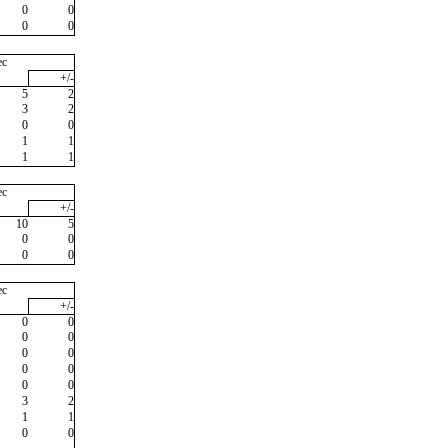
0
0
0
0
ec
+/-
5
2
3
2
0
0
1
1
1
1
ec
+/-
10
5
0
0
0
0
ec
+/-
0
0
0
0
0
0
0
0
0
0
3
2
1
1
0
0