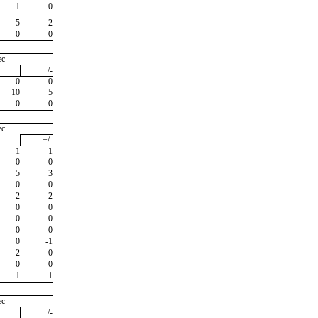
1
0
5
2
0
0
ec
+/-
0
0
10
5
0
0
ec
+/-
1
1
0
0
5
3
0
0
2
2
0
0
0
0
0
0
0
-1
2
0
0
0
1
1
ec
+/-