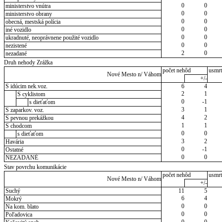
0
0
ministerstvo vnútra
0
0
ministerstvo obrany
0
0
obecná, mestská polícia
0
0
iné vozidlo
0
0
ukradnuté, neoprávnene použité vozidlo
0
0
nezistené
2
0
nezadané
Druh nehody Zrážka
počet nehôd
usmrt
Nové Mesto n/ Váhom
+/-
S idúcim nek.voz.
6
4
2
1
S cyklistom
0
-1
s dieťaťom
3
1
S zaparkov. voz.
4
2
S pevnou prekážkou
1
1
S chodcom
0
0
s dieťaťom
3
2
Havária
0
-1
Ostatné
0
0
NEZADANÉ
Stav povrchu komunikácie
počet nehôd
usmrt
Nové Mesto n/ Váhom
+/-
Suchý
11
5
6
4
Mokrý
0
0
Na kom. blato
0
0
Poľadovica
0
0