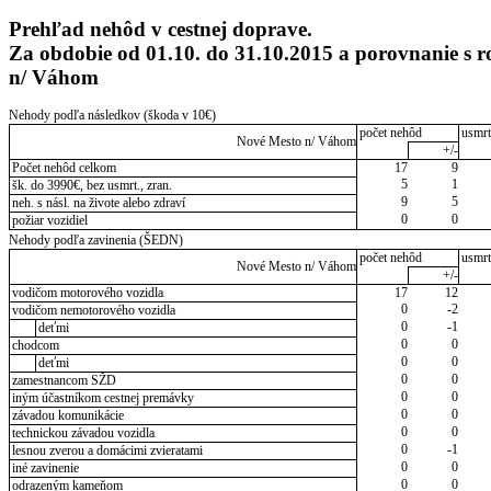
Prehľad nehôd v cestnej doprave.
Za obdobie od 01.10. do 31.10.2015 a porovnanie s
n/ Váhom
Nehody podľa následkov (škoda v 10€)
počet nehôd
usmrt
Nové Mesto n/ Váhom
+/-
Počet nehôd celkom
17
9
5
1
šk. do 3990€, bez usmrt., zran.
9
5
neh. s násl. na živote alebo zdraví
0
0
požiar vozidiel
Nehody podľa zavinenia (ŠEDN)
počet nehôd
usmrt
Nové Mesto n/ Váhom
+/-
vodičom motorového vozidla
17
12
0
-2
vodičom nemotorového vozidla
0
-1
deťmi
0
0
chodcom
0
0
deťmi
0
0
zamestnancom SŽD
0
0
iným účastníkom cestnej premávky
0
0
závadou komunikácie
0
0
technickou závadou vozidla
0
-1
lesnou zverou a domácimi zvieratami
0
0
iné zavinenie
0
0
odrazeným kameňom