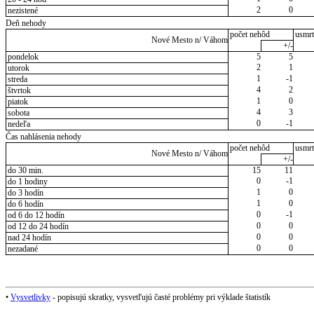
2
0
nezistené
Deň nehody
počet nehôd
usmrt
Nové Mesto n/ Váhom
+/-
pondelok
5
5
2
1
utorok
1
-1
streda
4
2
štvrtok
1
0
piatok
4
3
sobota
0
-1
nedeľa
Čas nahlásenia nehody
počet nehôd
usmrt
Nové Mesto n/ Váhom
+/-
do 30 min.
15
11
0
-1
do 1 hodiny
1
0
do 3 hodín
1
0
do 6 hodín
0
-1
od 6 do 12 hodín
0
0
od 12 do 24 hodín
0
0
nad 24 hodín
0
0
nezadané
•
Vysvetlivky
- popisujú skratky, vysvetľujú časté problémy pri výklade štatistík