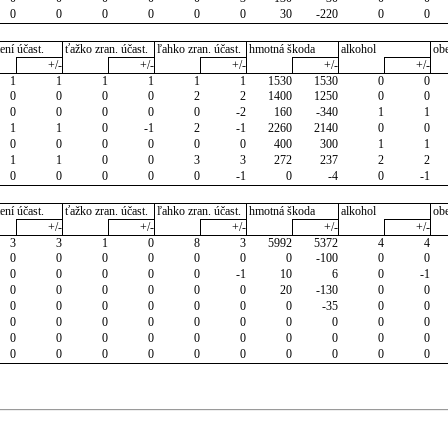
0
0
0
0
0
0
30
-220
0
0
ení účast.
ťažko zran. účast.
ľahko zran. účast.
hmotná škoda
alkohol
ob
+/-
+/-
+/-
+/-
+/-
1
1
1
1
1
1
1530
1530
0
0
0
0
0
0
2
2
1400
1250
0
0
0
0
0
0
0
-2
160
-340
1
1
1
1
0
-1
2
-1
2260
2140
0
0
0
0
0
0
0
0
400
300
1
1
1
1
0
0
3
3
272
237
2
2
0
0
0
0
0
-1
0
-4
0
-1
ení účast.
ťažko zran. účast.
ľahko zran. účast.
hmotná škoda
alkohol
ob
+/-
+/-
+/-
+/-
+/-
3
3
1
0
8
3
5992
5372
4
4
0
0
0
0
0
0
0
-100
0
0
0
0
0
0
0
-1
10
6
0
-1
0
0
0
0
0
0
20
-130
0
0
0
0
0
0
0
0
0
-35
0
0
0
0
0
0
0
0
0
0
0
0
0
0
0
0
0
0
0
0
0
0
0
0
0
0
0
0
0
0
0
0