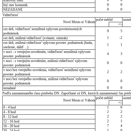
Kašovitý sneh
0
0
Iný stav komunik.
0
0
NEZADANÉ
Viditeľnosť
počet nehôd
usmrt
Nové Mesto n/ Váhom
+/-
cez deň, viditeľnosť neznížená vplyvom poveternostných
9
5
podmienok
1
-2
cez deň, znížená viditeľnosť (svitanie, súmrak)
cez deň, znížená viditeľnosť vplyvom poveter. podmienok (hmla,
1
1
sneženie, dážď ...)
v noci - s verejným osvetlením, viditeľnosť neznížená vplyvom
4
3
poveter. podmienok
v noci - s verejným osvetlením, znížená viditeľnosť vplyvom
0
0
poveter. podmienok
v noci bez verejného osvetlenia, viditeľnosť neznížená vplyvom
2
2
poveter. podmienok
v noci bez verejného osvetlenia, znížená viditeľnosť vplyvom
0
0
poveter. podmienok
0
0
nezadané
Podľa zaznamenaného času priebehu DN. Započítané sú DN, ktorých zaznamenaný čas priebeh
počet nehôd
usmrt
Nové Mesto n/ Váhom
+/-
0 - 4 hod
1
0
2
2
4 - 8 hod
2
2
8 - 12 hod
2
1
12 - 16 hod
7
4
16 - 20 hod
1
0
20 - 24 hod