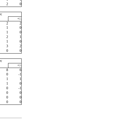
2
0
ec
+/-
2
2
1
0
1
0
2
1
1
0
3
2
0
0
ec
+/-
8
6
0
-1
1
1
1
0
0
-1
0
0
0
0
0
0