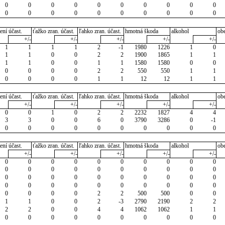
0
0
0
0
0
0
0
0
0
0
0
0
0
0
0
0
0
0
0
0
ení účast.
ťažko zran. účast.
ľahko zran. účast.
hmotná škoda
alkohol
ob
+/-
+/-
+/-
+/-
+/-
1
1
1
1
2
-1
1980
1226
1
0
1
1
0
0
2
2
1900
1865
1
1
1
1
0
0
1
1
1580
1580
0
0
0
0
0
0
2
2
550
550
1
1
0
0
0
0
1
1
12
12
1
1
ení účast.
ťažko zran. účast.
ľahko zran. účast.
hmotná škoda
alkohol
ob
+/-
+/-
+/-
+/-
+/-
0
0
1
0
2
2
2232
1827
4
4
3
3
0
0
6
0
3790
3286
0
-1
0
0
0
0
0
0
0
0
0
0
ení účast.
ťažko zran. účast.
ľahko zran. účast.
hmotná škoda
alkohol
ob
+/-
+/-
+/-
+/-
+/-
0
0
0
0
0
0
0
0
0
0
0
0
0
0
0
0
0
0
0
0
0
0
0
0
0
0
0
0
0
0
0
0
0
0
0
0
0
0
0
0
0
0
0
0
2
2
500
500
0
0
1
1
0
0
2
-3
2790
2190
2
2
2
2
0
0
4
4
1062
1062
1
1
0
0
0
0
0
0
0
0
0
0