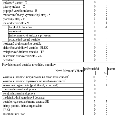
0
0
kolesový traktor - T
0
0
pásový traktor - C
0
0
prípojné vozidlo traktora - R
0
0
traktorom ťahaný vymeniteľný stroj - S
1
1
pracovný stroj - P
1
-1
iné cestné vozidlo - V
1
-1
bicykel, kolobežka
0
0
záprahové
0
0
jednonápravový traktor s prívesom
0
0
ostatné iné cestné vozidlo
2
0
nezistený druh cestného vozidla
0
0
električkové dráhové vozidlo - ELEK
0
0
trolejbusové dráhové vozidlo - TR
0
0
železničné dráhové vozidlo - ZE
0
0
nezadané
Prevádzkovateľ vozidla, u vodičov vinníkov
počet nehôd
usmrt
Nové Mesto n/ Váhom
+/-
vozidlo súkromné, nevyužívané na zárobkovú činnosť
11
6
0
0
vozidlo súkromné, využívané na zárobkovú činnosť
4
4
súkromná organizácia (podnikateľ, s.r.o., atď)
0
0
mestská hromadná doprava
0
0
verejná hromadná doprava
0
0
medzinárodná kamiónová doprava
1
1
vozidlo registrované mimo územia SR
0
0
štátny podnik, štátna organizácia
0
0
TAXI
0
0
zastupiteľský úrad