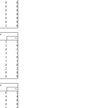
0
0
0
0
0
0
0
0
0
0
0
0
2
0
ec
+/-
2
1
1
0
0
-1
3
1
2
0
1
1
0
0
2
2
0
0
0
0
ec
+/-
6
1
4
4
0
0
0
0
0
0