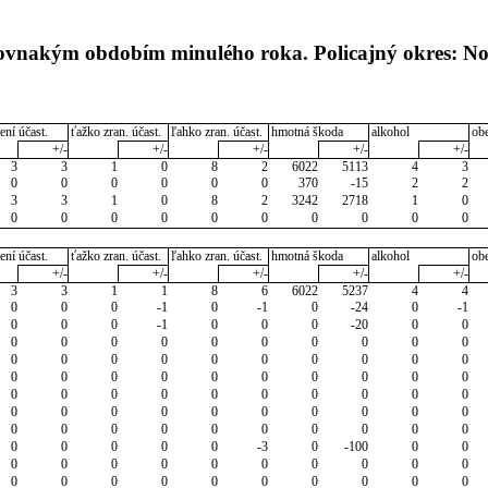
 rovnakým obdobím minulého roka. Policajný okres: N
ení účast.
ťažko zran. účast.
ľahko zran. účast.
hmotná škoda
alkohol
ob
+/-
+/-
+/-
+/-
+/-
3
3
1
0
8
2
6022
5113
4
3
0
0
0
0
0
0
370
-15
2
2
3
3
1
0
8
2
3242
2718
1
0
0
0
0
0
0
0
0
0
0
0
ení účast.
ťažko zran. účast.
ľahko zran. účast.
hmotná škoda
alkohol
ob
+/-
+/-
+/-
+/-
+/-
3
3
1
1
8
6
6022
5237
4
4
0
0
0
-1
0
-1
0
-24
0
-1
0
0
0
-1
0
0
0
-20
0
0
0
0
0
0
0
0
0
0
0
0
0
0
0
0
0
0
0
0
0
0
0
0
0
0
0
0
0
0
0
0
0
0
0
0
0
0
0
0
0
0
0
0
0
0
0
0
0
0
0
0
0
0
0
0
0
0
0
0
0
0
0
0
0
0
0
-3
0
-100
0
0
0
0
0
0
0
0
0
0
0
0
0
0
0
0
0
0
0
0
0
0