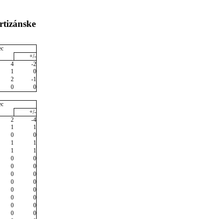
rtizánske
ec
+/-
4
-2
1
0
2
-1
0
0
ec
+/-
2
-4
1
1
0
0
1
1
1
1
0
0
0
0
0
0
0
0
0
0
0
0
0
0
0
0