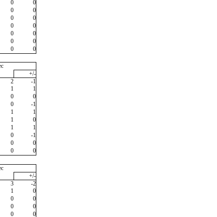
0
0
0
0
0
0
0
0
0
0
0
0
0
0
ec
+/-
2
-1
1
1
0
0
0
-1
1
1
1
0
1
1
0
-1
0
0
0
0
ec
+/-
3
-2
1
0
0
0
0
0
0
0