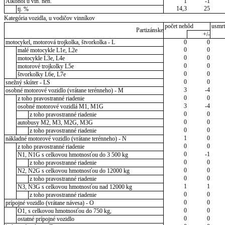
Alkohol u vin. neh.
1
-1
14,3
25
tj. %
Kategória vozidla, u vodičov vinníkov
počet nehôd
usmrt
Partizánske
+/-
motocykel, motorová trojkolka, štvorkolka - L
0
0
0
0
malé motocykle L1e, L2e
0
0
motocykle L3e, L4e
0
0
motorové trojkolky L5e
0
0
štvorkolky L6e, L7e
0
0
snežný skúter - LS
3
-4
osobné motorové vozidlo (vrátane terénneho) - M
0
0
z toho pravostranné riadenie
3
-4
osobné motorové vozidlá M1, M1G
0
0
z toho pravostranné riadenie
0
0
autobusy M2, M3, M2G, M3G
0
0
z toho pravostranné riadenie
1
0
nákladné motorové vozidlo (vrátane terénneho) - N
0
0
z toho pravostranné riadenie
0
-1
N1, N1G s celkovou hmotnosťou do 3 500 kg
0
0
z toho pravostranné riadenie
0
0
N2, N2G s celkovou hmotnosťou do 12000 kg
0
0
z toho pravostranné riadenie
1
1
N3, N3G s celkovou hmotnosťou nad 12000 kg
0
0
z toho pravostranné riadenie
0
0
prípojné vozidlo (vrátane návesa) - O
0
0
O1, s celkovou hmotnosťou do 750 kg,
0
0
ostatné prípojné vozidlo