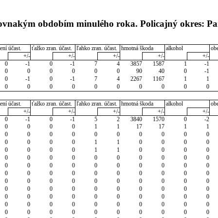
rovnakým obdobím minulého roka. Policajný okres: Pa
ení účast.
ťažko zran. účast.
ľahko zran. účast.
hmotná škoda
alkohol
ob
+/-
+/-
+/-
+/-
+/-
0
-1
0
-1
7
4
3857
1587
1
-1
0
0
0
0
0
0
90
40
0
-1
0
-1
0
-1
7
4
2267
1167
1
1
0
0
0
0
0
0
0
0
0
0
ení účast.
ťažko zran. účast.
ľahko zran. účast.
hmotná škoda
alkohol
ob
+/-
+/-
+/-
+/-
+/-
0
-1
0
-1
5
2
3840
1570
0
-2
0
0
0
0
1
1
17
17
1
1
0
0
0
0
0
0
0
0
0
0
0
0
0
0
1
1
0
0
0
0
0
0
0
0
1
1
0
0
0
0
0
0
0
0
0
0
0
0
0
0
0
0
0
0
0
0
0
0
0
0
0
0
0
0
0
0
0
0
0
0
0
0
0
0
0
0
0
0
0
0
0
0
0
0
0
0
0
0
0
0
0
0
0
0
0
0
0
0
0
0
0
0
0
0
0
0
0
0
0
0
0
0
0
0
0
0
0
0
0
0