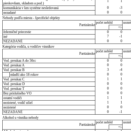
1
1
pieskovňam, skladom a pod.)
0
-3
komunikácia v km systéme nesledovaná
0
0
nezadané
Nehody podľa miesta - špecifické objekty
počet nehôd
usmrt
Partizánske
+/-
železničné priecestie
0
0
7
-1
iné
0
0
NEZADANÉ
Kategória vodiča, u vodičov vinníkov
počet nehôd
usmrt
Partizánske
+/-
Vod. preukaz A do 50cc
0
0
0
0
Vod. preukaz A
3
-4
Vod. preukaz B
0
0
mladší ako 18 rokov
1
1
Vod. preukaz C
0
0
Vod. preukaz D
0
0
Vod. preukaz T
0
0
Bez príslušného VO
1
1
ostatní vodiči
1
1
nezistené, vodič ušiel
0
0
nezistené
0
-1
NEZADANÉ
Alkohol u vinníka nehody
počet nehôd
usmrt
Partizánske
+/-