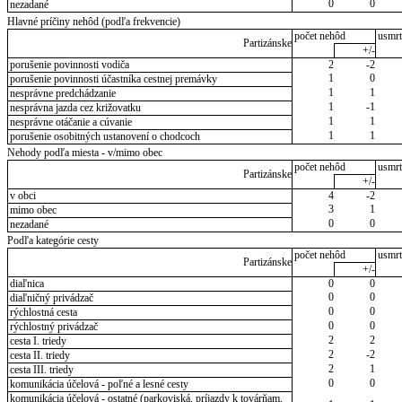
0
0
nezadané
Hlavné príčiny nehôd (podľa frekvencie)
počet nehôd
usmrt
Partizánske
+/-
porušenie povinnosti vodiča
2
-2
1
0
porušenie povinnosti účastníka cestnej premávky
1
1
nesprávne predchádzanie
1
-1
nesprávna jazda cez križovatku
1
1
nesprávne otáčanie a cúvanie
1
1
porušenie osobitných ustanovení o chodcoch
Nehody podľa miesta - v/mimo obec
počet nehôd
usmrt
Partizánske
+/-
v obci
4
-2
3
1
mimo obec
0
0
nezadané
Podľa kategórie cesty
počet nehôd
usmrt
Partizánske
+/-
diaľnica
0
0
0
0
diaľničný privádzač
0
0
rýchlostná cesta
0
0
rýchlostný privádzač
2
2
cesta I. triedy
2
-2
cesta II. triedy
2
1
cesta III. triedy
0
0
komunikácia účelová - poľné a lesné cesty
komunikácia účelová - ostatné (parkoviská, príjazdy k továrňam,