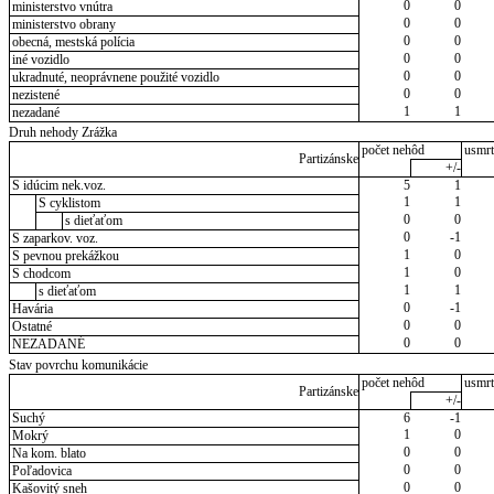
0
0
ministerstvo vnútra
0
0
ministerstvo obrany
0
0
obecná, mestská polícia
0
0
iné vozidlo
0
0
ukradnuté, neoprávnene použité vozidlo
0
0
nezistené
1
1
nezadané
Druh nehody Zrážka
počet nehôd
usmrt
Partizánske
+/-
S idúcim nek.voz.
5
1
1
1
S cyklistom
0
0
s dieťaťom
0
-1
S zaparkov. voz.
1
0
S pevnou prekážkou
1
0
S chodcom
1
1
s dieťaťom
0
-1
Havária
0
0
Ostatné
0
0
NEZADANÉ
Stav povrchu komunikácie
počet nehôd
usmrt
Partizánske
+/-
Suchý
6
-1
1
0
Mokrý
0
0
Na kom. blato
0
0
Poľadovica
0
0
Kašovitý sneh