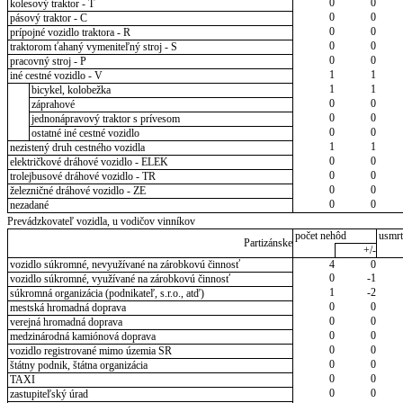
0
0
kolesový traktor - T
0
0
pásový traktor - C
0
0
prípojné vozidlo traktora - R
0
0
traktorom ťahaný vymeniteľný stroj - S
0
0
pracovný stroj - P
1
1
iné cestné vozidlo - V
1
1
bicykel, kolobežka
0
0
záprahové
0
0
jednonápravový traktor s prívesom
0
0
ostatné iné cestné vozidlo
1
1
nezistený druh cestného vozidla
0
0
električkové dráhové vozidlo - ELEK
0
0
trolejbusové dráhové vozidlo - TR
0
0
železničné dráhové vozidlo - ZE
0
0
nezadané
Prevádzkovateľ vozidla, u vodičov vinníkov
počet nehôd
usmrt
Partizánske
+/-
vozidlo súkromné, nevyužívané na zárobkovú činnosť
4
0
0
-1
vozidlo súkromné, využívané na zárobkovú činnosť
1
-2
súkromná organizácia (podnikateľ, s.r.o., atď)
0
0
mestská hromadná doprava
0
0
verejná hromadná doprava
0
0
medzinárodná kamiónová doprava
0
0
vozidlo registrované mimo územia SR
0
0
štátny podnik, štátna organizácia
0
0
TAXI
0
0
zastupiteľský úrad