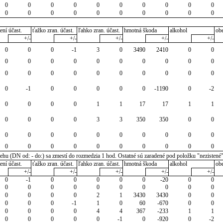
0
0
0
0
0
0
0
0
0
0
0
0
0
0
0
0
0
0
0
0
ení účast.
ťažko zran. účast.
ľahko zran. účast.
hmotná škoda
alkohol
ob
+/-
+/-
+/-
+/-
+/-
0
0
0
-1
3
0
3490
2410
0
0
0
0
0
0
0
0
0
0
0
0
0
0
0
0
0
0
0
0
0
0
0
-1
0
0
0
0
0
-1190
0
-2
0
0
0
0
1
1
17
17
1
1
0
0
0
0
3
3
350
350
0
0
0
0
0
0
0
0
0
0
0
0
0
0
0
0
0
0
0
0
0
0
u (DN od: - do:) sa zmestí do rozmedzia 1 hod. Ostatné sú zaradené pod položku "nezistené
ení účast.
ťažko zran. účast.
ľahko zran. účast.
hmotná škoda
alkohol
ob
+/-
+/-
+/-
+/-
+/-
0
-1
0
0
0
0
0
-20
0
0
0
0
0
0
0
0
0
0
0
0
0
0
0
0
2
1
3430
3430
0
0
0
0
0
-1
1
0
60
-670
0
0
0
0
0
0
4
4
367
-233
1
1
0
0
0
0
0
-1
0
-920
0
-2