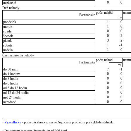
0
0
nezistené
Deň nehody
počet nehôd
usmrt
Partizánske
+/-
pondelok
1
0
1
0
utorok
0
0
streda
0
-2
štvrtok
3
2
piatok
1
-1
sobota
1
0
nedeľa
Čas nahlásenia nehody
počet nehôd
usmrt
Partizánske
+/-
do 30 min.
7
-1
0
0
do 1 hodiny
0
0
do 3 hodín
0
0
do 6 hodín
0
0
od 6 do 12 hodín
0
0
od 12 do 24 hodín
0
0
nad 24 hodín
0
0
nezadané
•
Vysvetlivky
- popisujú skratky, vysvetľujú časté problémy pri výklade štatistík
• Dokument: mesacna/dnvm/dnvm-p5306.html