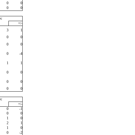
0
0
0
0
ec
+/-
3
1
0
0
0
0
0
-4
1
1
0
0
0
0
0
0
"
ec
+/-
0
-1
0
0
1
0
2
1
1
0
0
-2