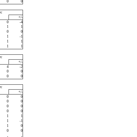
0
0
ec
+/-
0
-4
1
1
0
0
1
-1
1
1
1
1
ec
+/-
4
-2
0
0
0
0
ec
+/-
0
0
0
0
0
0
0
0
1
1
1
-1
1
0
0
0