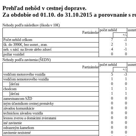
Prehľad nehôd v cestnej doprave.
Za obdobie od 01.10. do 31.10.2015 a porovnanie s 
Nehody podľa následkov (škoda v 10€)
počet nehôd
usmrt
Partizánske
+/-
Počet nehôd celkom
7
-1
2
1
šk. do 3990€, bez usmrt., zran.
4
-1
neh. s násl. na živote alebo zdraví
0
0
požiar vozidiel
Nehody podľa zavinenia (ŠEDN)
počet nehôd
usmrt
Partizánske
+/-
vodičom motorového vozidla
5
-3
1
1
vodičom nemotorového vozidla
0
0
deťmi
1
1
chodcom
1
1
deťmi
0
0
zamestnancom SŽD
0
0
iným účastníkom cestnej premávky
0
0
závadou komunikácie
0
0
technickou závadou vozidla
0
0
lesnou zverou a domácimi zvieratami
0
0
iné zavinenie
0
0
odrazeným kameňom
0
0
zavinenie nezistené