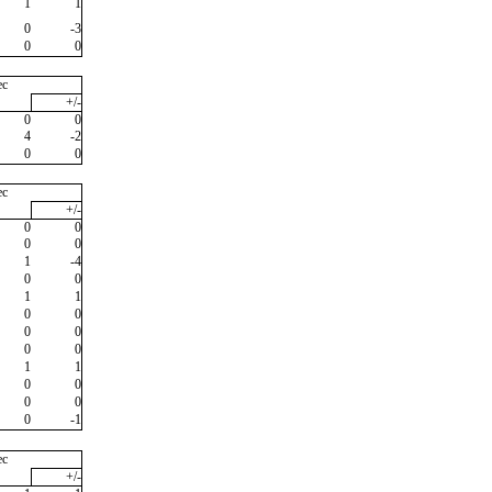
1
1
0
-3
0
0
ec
+/-
0
0
4
-2
0
0
ec
+/-
0
0
0
0
1
-4
0
0
1
1
0
0
0
0
0
0
1
1
0
0
0
0
0
-1
ec
+/-