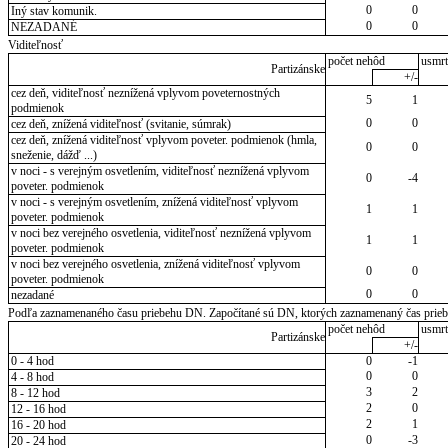
0
0
Iný stav komunik.
0
0
NEZADANÉ
Viditeľnosť
počet nehôd
usmrt
Partizánske
+/-
cez deň, viditeľnosť neznížená vplyvom poveternostných
5
1
podmienok
0
0
cez deň, znížená viditeľnosť (svitanie, súmrak)
cez deň, znížená viditeľnosť vplyvom poveter. podmienok (hmla,
0
0
sneženie, dážď ...)
v noci - s verejným osvetlením, viditeľnosť neznížená vplyvom
0
-4
poveter. podmienok
v noci - s verejným osvetlením, znížená viditeľnosť vplyvom
1
1
poveter. podmienok
v noci bez verejného osvetlenia, viditeľnosť neznížená vplyvom
1
1
poveter. podmienok
v noci bez verejného osvetlenia, znížená viditeľnosť vplyvom
0
0
poveter. podmienok
0
0
nezadané
Podľa zaznamenaného času priebehu DN. Započítané sú DN, ktorých zaznamenaný čas priebeh
počet nehôd
usmrt
Partizánske
+/-
0 - 4 hod
0
-1
0
0
4 - 8 hod
3
2
8 - 12 hod
2
0
12 - 16 hod
2
1
16 - 20 hod
0
-3
20 - 24 hod