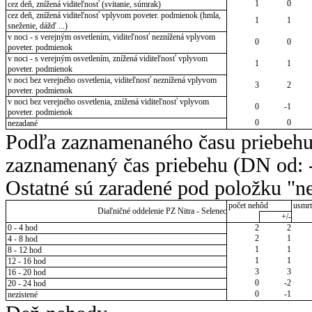
1
0
cez deň, znížená viditeľnosť (svitanie, súmrak)
cez deň, znížená viditeľnosť vplyvom poveter. podmienok (hmla,
1
1
sneženie, dážď ...)
v noci - s verejným osvetlením, viditeľnosť neznížená vplyvom
0
0
poveter. podmienok
v noci - s verejným osvetlením, znížená viditeľnosť vplyvom
1
1
poveter. podmienok
v noci bez verejného osvetlenia, viditeľnosť neznížená vplyvom
3
2
poveter. podmienok
v noci bez verejného osvetlenia, znížená viditeľnosť vplyvom
0
-1
poveter. podmienok
0
0
nezadané
Podľa zaznamenaného času priebehu
zaznamenaný čas priebehu (DN od: -
Ostatné sú zaradené pod položku "ne
počet nehôd
usmrt
Diaľničné oddelenie PZ Nitra - Selenec
+/-
0 - 4 hod
2
2
2
1
4 - 8 hod
1
1
8 - 12 hod
1
1
12 - 16 hod
3
3
16 - 20 hod
0
-2
20 - 24 hod
0
-1
nezistené