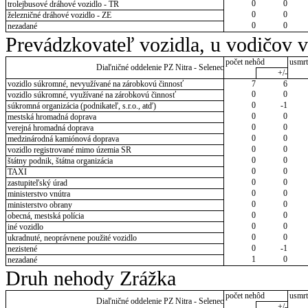
0
0
trolejbusové dráhové vozidlo - TR
0
0
železničné dráhové vozidlo - ZE
0
0
nezadané
Prevádzkovateľ vozidla, u vodičov 
počet nehôd
usmrt
Diaľničné oddelenie PZ Nitra - Selenec
+/-
vozidlo súkromné, nevyužívané na zárobkovú činnosť
7
6
0
0
vozidlo súkromné, využívané na zárobkovú činnosť
0
-1
súkromná organizácia (podnikateľ, s.r.o., atď)
0
0
mestská hromadná doprava
0
0
verejná hromadná doprava
0
0
medzinárodná kamiónová doprava
0
0
vozidlo registrované mimo územia SR
0
0
štátny podnik, štátna organizácia
0
0
TAXI
0
0
zastupiteľský úrad
0
0
ministerstvo vnútra
0
0
ministerstvo obrany
0
0
obecná, mestská polícia
0
0
iné vozidlo
0
0
ukradnuté, neoprávnene použité vozidlo
0
-1
nezistené
1
0
nezadané
Druh nehody Zrážka
počet nehôd
usmrt
Diaľničné oddelenie PZ Nitra - Selenec
+/-