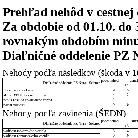
Prehľad nehôd v cestnej
Za obdobie od 01.10. do 
rovnakým obdobím minulé
Diaľničné oddelenie PZ N
Nehody podľa následkov (škoda v 1
počet nehôd
usmrt
Diaľničné oddelenie PZ Nitra - Selenec
+/-
Počet nehôd celkom
9
5
4
2
šk. do 3990€, bez usmrt., zran.
2
1
neh. s násl. na živote alebo zdraví
0
0
požiar vozidiel
Nehody podľa zavinenia (ŠEDN)
počet nehôd
usmrt
Diaľničné oddelenie PZ Nitra - Selenec
+/-
vodičom motorového vozidla
8
4
0
0
vodičom nemotorového vozidla