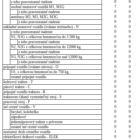
0
0
z toho pravostranné riadenie
7
4
osobné motorové vozidlá M1, M1G
0
0
z toho pravostranné riadenie
0
0
autobusy M2, M3, M2G, M3G
0
0
z toho pravostranné riadenie
0
0
nákladné motorové vozidlo (vrátane terénneho) - N
0
0
z toho pravostranné riadenie
0
0
N1, N1G s celkovou hmotnosťou do 3 500 kg
0
0
z toho pravostranné riadenie
0
0
N2, N2G s celkovou hmotnosťou do 12000 kg
0
0
z toho pravostranné riadenie
0
0
N3, N3G s celkovou hmotnosťou nad 12000 kg
0
0
z toho pravostranné riadenie
0
0
prípojné vozidlo (vrátane návesa) - O
0
0
O1, s celkovou hmotnosťou do 750 kg,
0
0
ostatné prípojné vozidlo
0
0
kolesový traktor - T
0
0
pásový traktor - C
0
0
prípojné vozidlo traktora - R
0
0
traktorom ťahaný vymeniteľný stroj - S
0
0
pracovný stroj - P
0
0
iné cestné vozidlo - V
0
0
bicykel, kolobežka
0
0
záprahové
0
0
jednonápravový traktor s prívesom
0
0
ostatné iné cestné vozidlo
1
0
nezistený druh cestného vozidla
0
0
električkové dráhové vozidlo - ELEK