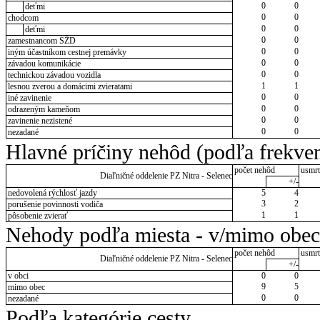
0
0
deťmi
0
0
chodcom
0
0
deťmi
0
0
zamestnancom SŽD
0
0
iným účastníkom cestnej premávky
0
0
závadou komunikácie
0
0
technickou závadou vozidla
1
1
lesnou zverou a domácimi zvieratami
0
0
iné zavinenie
0
0
odrazeným kameňom
0
0
zavinenie nezistené
0
0
nezadané
Hlavné príčiny nehôd (podľa frekven
počet nehôd
usmrt
Diaľničné oddelenie PZ Nitra - Selenec
+/-
nedovolená rýchlosť jazdy
5
4
3
2
porušenie povinnosti vodiča
1
1
pôsobenie zvierať
Nehody podľa miesta - v/mimo obec
počet nehôd
usmrt
Diaľničné oddelenie PZ Nitra - Selenec
+/-
v obci
0
0
9
5
mimo obec
0
0
nezadané
Podľa kategórie cesty