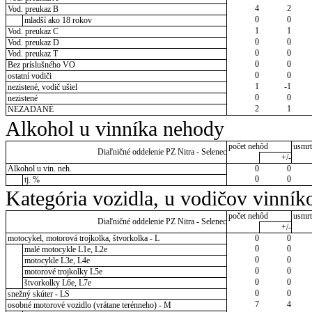
4
2
Vod. preukaz B
0
0
mladší ako 18 rokov
1
1
Vod. preukaz C
0
0
Vod. preukaz D
0
0
Vod. preukaz T
0
0
Bez príslušného VO
0
0
ostatní vodiči
1
-1
nezistené, vodič ušiel
0
0
nezistené
2
1
NEZADANÉ
Alkohol u vinníka nehody
počet nehôd
usmrt
Diaľničné oddelenie PZ Nitra - Selenec
+/-
Alkohol u vin. neh.
0
0
0
0
tj. %
Kategória vozidla, u vodičov vinník
počet nehôd
usmrt
Diaľničné oddelenie PZ Nitra - Selenec
+/-
motocykel, motorová trojkolka, štvorkolka - L
0
0
0
0
malé motocykle L1e, L2e
0
0
motocykle L3e, L4e
0
0
motorové trojkolky L5e
0
0
štvorkolky L6e, L7e
0
0
snežný skúter - LS
7
4
osobné motorové vozidlo (vrátane terénneho) - M