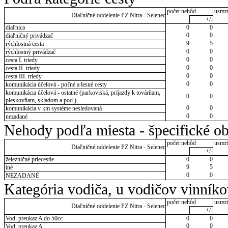
počet nehôd
usmrt
Diaľničné oddelenie PZ Nitra - Selenec
+/-
diaľnica
0
0
0
0
diaľničný privádzač
9
5
rýchlostná cesta
0
0
rýchlostný privádzač
0
0
cesta I. triedy
0
0
cesta II. triedy
0
0
cesta III. triedy
0
0
komunikácia účelová - poľné a lesné cesty
komunikácia účelová - ostatné (parkoviská, príjazdy k továrňam,
0
0
pieskovňam, skladom a pod.)
0
0
komunikácia v km systéme nesledovaná
0
0
nezadané
Nehody podľa miesta - špecifické ob
počet nehôd
usmrt
Diaľničné oddelenie PZ Nitra - Selenec
+/-
železničné priecestie
0
0
9
5
iné
0
0
NEZADANÉ
Kategória vodiča, u vodičov vinník
počet nehôd
usmrt
Diaľničné oddelenie PZ Nitra - Selenec
+/-
Vod. preukaz A do 50cc
0
0
0
0
Vod. preukaz A