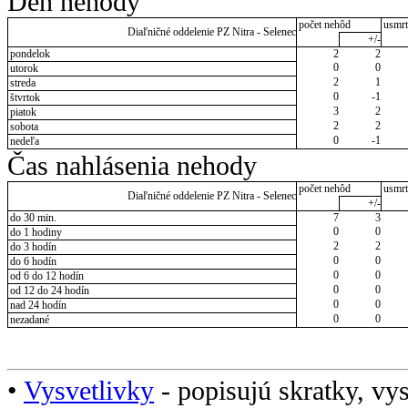
Deň nehody
počet nehôd
usmrt
Diaľničné oddelenie PZ Nitra - Selenec
+/-
pondelok
2
2
0
0
utorok
2
1
streda
0
-1
štvrtok
3
2
piatok
2
2
sobota
0
-1
nedeľa
Čas nahlásenia nehody
počet nehôd
usmrt
Diaľničné oddelenie PZ Nitra - Selenec
+/-
do 30 min.
7
3
0
0
do 1 hodiny
2
2
do 3 hodín
0
0
do 6 hodín
0
0
od 6 do 12 hodín
0
0
od 12 do 24 hodín
0
0
nad 24 hodín
0
0
nezadané
•
Vysvetlivky
- popisujú skratky, vys