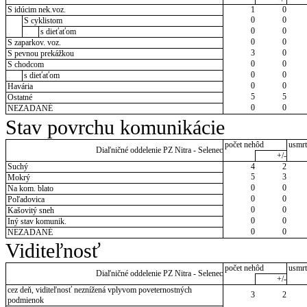
S idúcim nek.voz.
1
0
0
0
S cyklistom
0
0
s dieťaťom
0
0
S zaparkov. voz.
3
0
S pevnou prekážkou
0
0
S chodcom
0
0
s dieťaťom
0
0
Havária
5
5
Ostatné
0
0
NEZADANÉ
Stav povrchu komunikácie
počet nehôd
usmrt
Diaľničné oddelenie PZ Nitra - Selenec
+/-
Suchý
4
2
5
3
Mokrý
0
0
Na kom. blato
0
0
Poľadovica
0
0
Kašovitý sneh
0
0
Iný stav komunik.
0
0
NEZADANÉ
Viditeľnosť
počet nehôd
usmrt
Diaľničné oddelenie PZ Nitra - Selenec
+/-
cez deň, viditeľnosť neznížená vplyvom poveternostných
3
2
podmienok