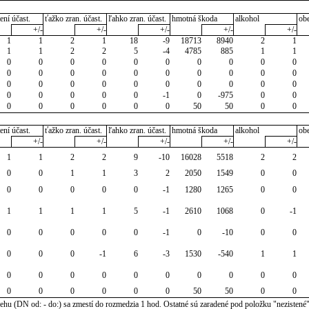
ení účast.
ťažko zran. účast.
ľahko zran. účast.
hmotná škoda
alkohol
ob
+/-
+/-
+/-
+/-
+/-
1
1
2
1
18
-9
18713
8940
2
1
1
1
2
2
5
-4
4785
885
1
1
0
0
0
0
0
0
0
0
0
0
0
0
0
0
0
0
0
0
0
0
0
0
0
0
0
0
0
0
0
0
0
0
0
0
0
-1
0
-975
0
0
0
0
0
0
0
0
50
50
0
0
ení účast.
ťažko zran. účast.
ľahko zran. účast.
hmotná škoda
alkohol
ob
+/-
+/-
+/-
+/-
+/-
1
1
2
2
9
-10
16028
5518
2
2
0
0
1
1
3
2
2050
1549
0
0
0
0
0
0
0
-1
1280
1265
0
0
1
1
1
1
5
-1
2610
1068
0
-1
0
0
0
0
0
-1
0
-10
0
0
0
0
0
-1
6
-3
1530
-540
1
1
0
0
0
0
0
0
0
0
0
0
0
0
0
0
0
0
50
50
0
0
u (DN od: - do:) sa zmestí do rozmedzia 1 hod. Ostatné sú zaradené pod položku "nezistené