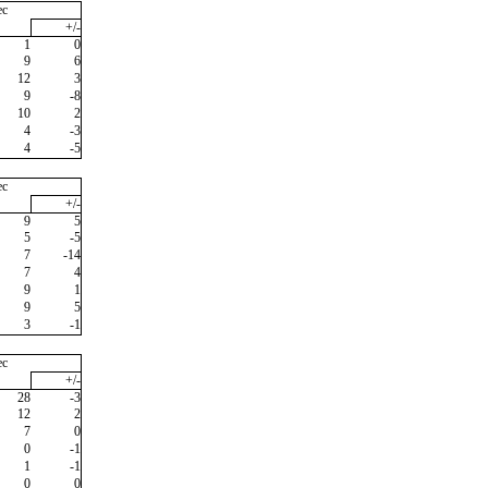
ec
+/-
1
0
9
6
12
3
9
-8
10
2
4
-3
4
-5
ec
+/-
9
5
5
-5
7
-14
7
4
9
1
9
5
3
-1
ec
+/-
28
-3
12
2
7
0
0
-1
1
-1
0
0