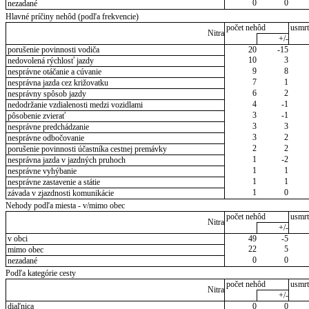
0
0
nezadané
Hlavné príčiny nehôd (podľa frekvencie)
počet nehôd
usmrt
Nitra
+/-
porušenie povinnosti vodiča
20
-15
10
3
nedovolená rýchlosť jazdy
9
8
nesprávne otáčanie a cúvanie
7
1
nesprávna jazda cez križovatku
6
2
nesprávny spôsob jazdy
4
-1
nedodržanie vzdialenosti medzi vozidlami
3
-1
pôsobenie zvierať
3
3
nesprávne predchádzanie
3
2
nesprávne odbočovanie
2
2
porušenie povinnosti účastníka cestnej premávky
1
-2
nesprávna jazda v jazdných pruhoch
1
1
nesprávne vyhýbanie
1
1
nesprávne zastavenie a státie
1
0
závada v zjazdnosti komunikácie
Nehody podľa miesta - v/mimo obec
počet nehôd
usmrt
Nitra
+/-
v obci
49
-5
22
5
mimo obec
0
0
nezadané
Podľa kategórie cesty
počet nehôd
usmrt
Nitra
+/-
diaľnica
0
0