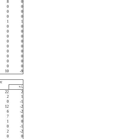
8
0
0
0
0
0
0
0
1
1
0
0
0
0
0
0
0
0
0
0
0
0
0
0
0
0
0
0
10
-9
ec
+/-
22
2
2
1
0
-1
12
-2
6
-2
7
0
1
0
0
-1
2
-2
0
0