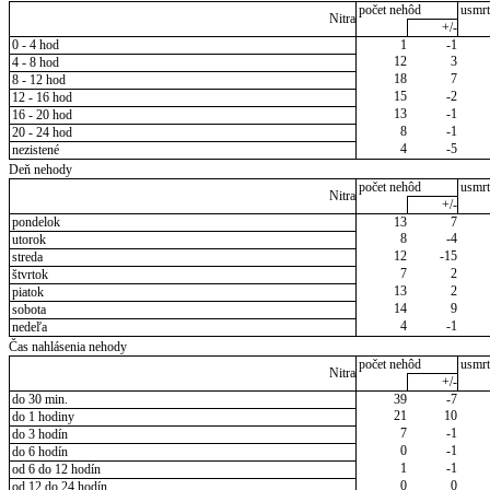
počet nehôd
usmrt
Nitra
+/-
0 - 4 hod
1
-1
12
3
4 - 8 hod
18
7
8 - 12 hod
15
-2
12 - 16 hod
13
-1
16 - 20 hod
8
-1
20 - 24 hod
4
-5
nezistené
Deň nehody
počet nehôd
usmrt
Nitra
+/-
pondelok
13
7
8
-4
utorok
12
-15
streda
7
2
štvrtok
13
2
piatok
14
9
sobota
4
-1
nedeľa
Čas nahlásenia nehody
počet nehôd
usmrt
Nitra
+/-
do 30 min.
39
-7
21
10
do 1 hodiny
7
-1
do 3 hodín
0
-1
do 6 hodín
1
-1
od 6 do 12 hodín
0
0
od 12 do 24 hodín