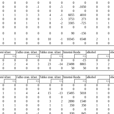
0
0
0
0
0
0
0
0
0
0
0
0
0
-1
0
-5
0
-1050
0
0
0
0
0
0
0
0
0
0
0
0
1
1
3
3
4
-1
6055
4010
0
0
0
0
0
0
1
-5
3753
273
0
0
0
0
1
1
8
-2
3305
-725
1
1
0
0
0
0
0
0
0
0
0
0
0
0
0
0
0
0
90
-156
0
0
1
1
0
0
10
-1
10345
6548
2
1
0
0
0
0
0
0
0
0
0
0
ení účast.
ťažko zran. účast.
ľahko zran. účast.
hmotná škoda
alkohol
ob
+/-
+/-
+/-
+/-
+/-
0
0
0
0
0
0
0
-15
0
0
2
2
4
3
23
-14
23498
8865
3
2
0
0
0
0
0
0
50
50
0
0
ení účast.
ťažko zran. účast.
ľahko zran. účast.
hmotná škoda
alkohol
ob
+/-
+/-
+/-
+/-
+/-
0
0
0
0
0
0
0
0
0
0
0
0
0
0
0
0
0
0
0
0
1
1
4
4
15
-13
15495
5018
1
0
0
0
0
0
0
0
0
0
0
0
0
0
0
0
3
2
2890
1540
0
0
1
1
0
0
1
1
350
350
1
1
0
0
0
0
0
0
0
0
0
0
0
0
0
-1
0
0
930
845
0
0