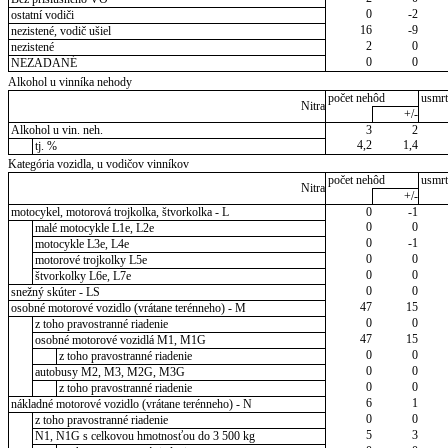
0
-2
ostatní vodiči
16
-9
nezistené, vodič ušiel
2
0
nezistené
0
0
NEZADANÉ
Alkohol u vinníka nehody
počet nehôd
usmrt
Nitra
+/-
Alkohol u vin. neh.
3
2
4,2
1,4
tj. %
Kategória vozidla, u vodičov vinníkov
počet nehôd
usmrt
Nitra
+/-
motocykel, motorová trojkolka, štvorkolka - L
0
-1
0
0
malé motocykle L1e, L2e
0
-1
motocykle L3e, L4e
0
0
motorové trojkolky L5e
0
0
štvorkolky L6e, L7e
0
0
snežný skúter - LS
47
15
osobné motorové vozidlo (vrátane terénneho) - M
0
0
z toho pravostranné riadenie
47
15
osobné motorové vozidlá M1, M1G
0
0
z toho pravostranné riadenie
0
0
autobusy M2, M3, M2G, M3G
0
0
z toho pravostranné riadenie
6
1
nákladné motorové vozidlo (vrátane terénneho) - N
0
0
z toho pravostranné riadenie
5
3
N1, N1G s celkovou hmotnosťou do 3 500 kg