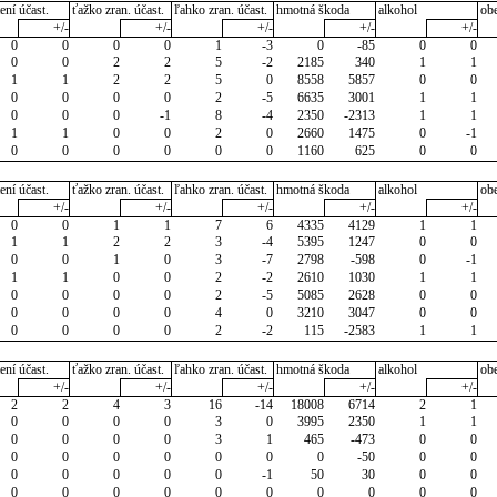
ení účast.
ťažko zran. účast.
ľahko zran. účast.
hmotná škoda
alkohol
ob
+/-
+/-
+/-
+/-
+/-
0
0
0
0
1
-3
0
-85
0
0
0
0
2
2
5
-2
2185
340
1
1
1
1
2
2
5
0
8558
5857
0
0
0
0
0
0
2
-5
6635
3001
1
1
0
0
0
-1
8
-4
2350
-2313
1
1
1
1
0
0
2
0
2660
1475
0
-1
0
0
0
0
0
0
1160
625
0
0
ení účast.
ťažko zran. účast.
ľahko zran. účast.
hmotná škoda
alkohol
ob
+/-
+/-
+/-
+/-
+/-
0
0
1
1
7
6
4335
4129
1
1
1
1
2
2
3
-4
5395
1247
0
0
0
0
1
0
3
-7
2798
-598
0
-1
1
1
0
0
2
-2
2610
1030
1
1
0
0
0
0
2
-5
5085
2628
0
0
0
0
0
0
4
0
3210
3047
0
0
0
0
0
0
2
-2
115
-2583
1
1
ení účast.
ťažko zran. účast.
ľahko zran. účast.
hmotná škoda
alkohol
ob
+/-
+/-
+/-
+/-
+/-
2
2
4
3
16
-14
18008
6714
2
1
0
0
0
0
3
0
3995
2350
1
1
0
0
0
0
3
1
465
-473
0
0
0
0
0
0
0
0
0
-50
0
0
0
0
0
0
0
-1
50
30
0
0
0
0
0
0
0
0
0
0
0
0