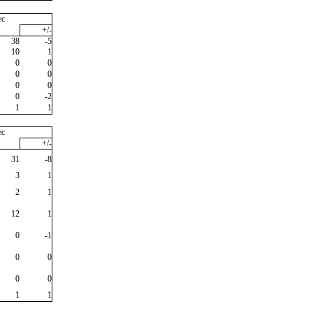
ec
+/-
38
-5
10
1
0
0
0
0
0
0
0
-2
1
1
ec
+/-
31
-8
3
1
2
1
12
1
0
-1
0
0
0
0
1
1
"