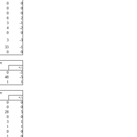
0
0
0
0
0
0
6
2
3
-1
4
-2
0
0
3
-3
33
-1
0
0
ec
+/-
0
-1
48
-5
1
1
ec
+/-
0
0
0
0
28
5
0
0
3
1
1
1
0
0
1
0