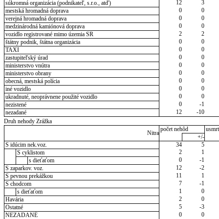
12
3
súkromná organizácia (podnikateľ, s.r.o., atď)
0
0
mestská hromadná doprava
0
0
verejná hromadná doprava
0
0
medzinárodná kamiónová doprava
2
2
vozidlo registrované mimo územia SR
0
0
štátny podnik, štátna organizácia
0
0
TAXI
0
0
zastupiteľský úrad
0
0
ministerstvo vnútra
0
0
ministerstvo obrany
0
0
obecná, mestská polícia
0
0
iné vozidlo
0
0
ukradnuté, neoprávnene použité vozidlo
0
-1
nezistené
12
-10
nezadané
Druh nehody Zrážka
počet nehôd
usmrt
Nitra
+/-
S idúcim nek.voz.
34
5
2
1
S cyklistom
0
-1
s dieťaťom
12
-2
S zaparkov. voz.
11
1
S pevnou prekážkou
7
-1
S chodcom
1
0
s dieťaťom
2
0
Havária
5
-3
Ostatné
0
0
NEZADANÉ