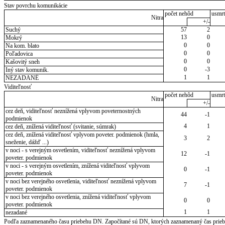
Stav povrchu komunikácie
počet nehôd
usmrt
Nitra
+/-
Suchý
57
2
13
0
Mokrý
0
0
Na kom. blato
0
0
Poľadovica
0
0
Kašovitý sneh
0
-3
Iný stav komunik.
1
1
NEZADANÉ
Viditeľnosť
počet nehôd
usmrt
Nitra
+/-
cez deň, viditeľnosť neznížená vplyvom poveternostných
44
-1
podmienok
4
1
cez deň, znížená viditeľnosť (svitanie, súmrak)
cez deň, znížená viditeľnosť vplyvom poveter. podmienok (hmla,
3
2
sneženie, dážď ...)
v noci - s verejným osvetlením, viditeľnosť neznížená vplyvom
12
-1
poveter. podmienok
v noci - s verejným osvetlením, znížená viditeľnosť vplyvom
0
-1
poveter. podmienok
v noci bez verejného osvetlenia, viditeľnosť neznížená vplyvom
7
-1
poveter. podmienok
v noci bez verejného osvetlenia, znížená viditeľnosť vplyvom
0
0
poveter. podmienok
1
1
nezadané
Podľa zaznamenaného času priebehu DN. Započítané sú DN, ktorých zaznamenaný čas priebeh