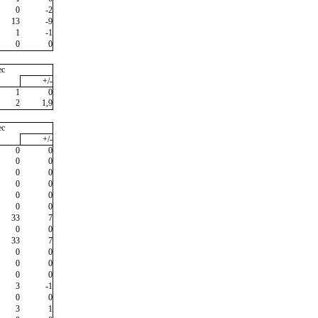
0
-2
13
-9
1
-1
0
0
ec
+/-
1
0
2
1,9
ec
+/-
0
0
0
0
0
0
0
0
0
0
0
0
33
7
0
0
33
7
0
0
0
0
0
0
3
-1
0
0
3
1