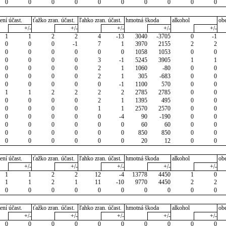
0
0
0
0
0
0
0
0
0
0
ení účast.
ťažko zran. účast.
ľahko zran. účast.
hmotná škoda
alkohol
ob
+/-
+/-
+/-
+/-
+/-
1
1
2
2
4
-13
3040
-3705
0
-1
0
0
0
-1
7
1
3970
2155
2
2
0
0
0
0
0
0
1058
1053
0
0
0
0
0
0
3
-1
5245
3905
1
1
0
0
0
0
2
1
1060
-80
0
0
0
0
0
0
2
1
305
-683
0
0
0
0
0
0
0
-1
1100
570
0
0
1
1
2
2
2
2
2785
2785
0
0
0
0
0
0
2
1
1395
495
0
0
0
0
0
0
1
1
2570
2570
0
0
0
0
0
0
0
-4
90
-190
0
0
0
0
0
0
0
0
60
60
0
0
0
0
0
0
0
0
850
850
0
0
0
0
0
0
0
0
20
12
0
0
ení účast.
ťažko zran. účast.
ľahko zran. účast.
hmotná škoda
alkohol
ob
+/-
+/-
+/-
+/-
+/-
1
1
2
2
12
-4
13778
4450
1
0
1
1
2
1
11
-10
9770
4450
2
2
0
0
0
0
0
0
0
0
0
0
ení účast.
ťažko zran. účast.
ľahko zran. účast.
hmotná škoda
alkohol
ob
+/-
+/-
+/-
+/-
+/-
0
0
0
0
0
0
0
0
0
0