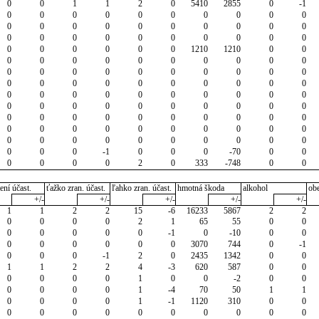
0
0
1
1
2
0
5410
2855
0
-1
0
0
0
0
0
0
0
0
0
0
0
0
0
0
0
0
0
0
0
0
0
0
0
0
0
0
0
0
0
0
0
0
0
0
0
0
1210
1210
0
0
0
0
0
0
0
0
0
0
0
0
0
0
0
0
0
0
0
0
0
0
0
0
0
0
0
0
0
0
0
0
0
0
0
0
0
0
0
0
0
0
0
0
0
0
0
0
0
0
0
0
0
0
0
0
0
0
0
0
0
0
0
0
0
0
0
0
0
0
0
0
0
0
0
0
0
0
0
0
0
0
0
0
0
-1
0
0
0
-70
0
0
0
0
0
0
2
0
333
-748
0
0
ení účast.
ťažko zran. účast.
ľahko zran. účast.
hmotná škoda
alkohol
ob
+/-
+/-
+/-
+/-
+/-
1
1
2
2
15
-6
16233
5867
2
2
0
0
0
0
2
1
65
55
0
0
0
0
0
0
0
-1
0
-10
0
0
0
0
0
0
0
0
3070
744
0
-1
0
0
0
-1
2
0
2435
1342
0
0
1
1
2
2
4
-3
620
587
0
0
0
0
0
0
1
0
0
-2
0
0
0
0
0
0
1
-4
70
50
1
1
0
0
0
0
1
-1
1120
310
0
0
0
0
0
0
0
0
0
0
0
0