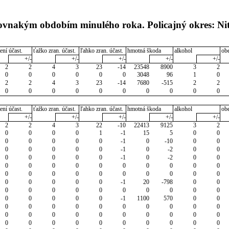
rovnakým obdobím minulého roka. Policajný okres: Ni
ení účast.
ťažko zran. účast.
ľahko zran. účast.
hmotná škoda
alkohol
ob
+/-
+/-
+/-
+/-
+/-
2
2
4
3
23
-14
23548
8900
3
2
0
0
0
0
0
0
3048
96
1
0
2
2
4
3
23
-14
7680
-515
2
2
0
0
0
0
0
0
0
0
0
0
ení účast.
ťažko zran. účast.
ľahko zran. účast.
hmotná škoda
alkohol
ob
+/-
+/-
+/-
+/-
+/-
2
2
4
3
22
-10
22413
9125
3
2
0
0
0
0
1
-1
15
5
0
0
0
0
0
0
0
-1
0
-10
0
0
0
0
0
0
0
-1
0
-2
0
0
0
0
0
0
0
-1
0
-2
0
0
0
0
0
0
0
0
0
0
0
0
0
0
0
0
0
0
0
0
0
0
0
0
0
0
0
-1
20
-798
0
0
0
0
0
0
0
0
0
0
0
0
0
0
0
0
0
-1
1100
570
0
0
0
0
0
0
0
0
0
0
0
0
0
0
0
0
0
0
0
0
0
0
0
0
0
0
0
0
0
0
0
0