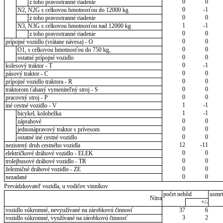
0
0
z toho pravostranné riadenie
0
-1
N2, N2G s celkovou hmotnosťou do 12000 kg
0
0
z toho pravostranné riadenie
1
-1
N3, N3G s celkovou hmotnosťou nad 12000 kg
0
0
z toho pravostranné riadenie
0
0
prípojné vozidlo (vrátane návesa) - O
0
0
O1, s celkovou hmotnosťou do 750 kg,
0
0
ostatné prípojné vozidlo
0
-1
kolesový traktor - T
0
0
pásový traktor - C
0
0
prípojné vozidlo traktora - R
0
0
traktorom ťahaný vymeniteľný stroj - S
0
0
pracovný stroj - P
1
-1
iné cestné vozidlo - V
1
-1
bicykel, kolobežka
0
0
záprahové
0
0
jednonápravový traktor s prívesom
0
0
ostatné iné cestné vozidlo
12
-11
nezistený druh cestného vozidla
0
0
električkové dráhové vozidlo - ELEK
0
0
trolejbusové dráhové vozidlo - TR
0
0
železničné dráhové vozidlo - ZE
0
0
nezadané
Prevádzkovateľ vozidla, u vodičov vinníkov
počet nehôd
usmrt
Nitra
+/-
vozidlo súkromné, nevyužívané na zárobkovú činnosť
37
6
3
2
vozidlo súkromné, využívané na zárobkovú činnosť