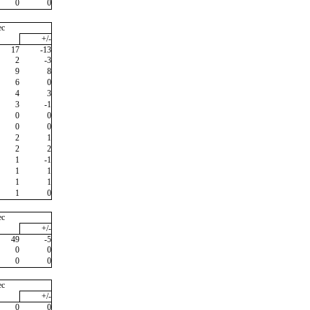
0
0
ec
+/-
17
-13
2
-3
9
8
6
0
4
3
3
-1
0
0
0
0
2
1
2
2
1
-1
1
1
1
1
1
0
ec
+/-
49
-5
0
0
0
0
ec
+/-
0
0