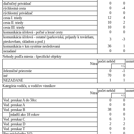
0
0
diaľničný privádzač
0
-4
rýchlostná cesta
0
0
rýchlostný privádzač
12
4
cesta I. triedy
10
2
cesta II. triedy
10
0
cesta III. triedy
0
0
komunikácia účelová - poľné a lesné cesty
komunikácia účelová - ostatné (parkoviská, príjazdy k továrňam,
3
-3
pieskovňam, skladom a pod.)
36
1
komunikácia v km systéme nesledovaná
0
0
nezadané
Nehody podľa miesta - špecifické objekty
počet nehôd
usmrt
Nitra
+/-
železničné priecestie
0
-1
70
0
iné
1
1
NEZADANÉ
Kategória vodiča, u vodičov vinníkov
počet nehôd
usmrt
Nitra
+/-
Vod. preukaz A do 50cc
0
0
0
0
Vod. preukaz A
38
8
Vod. preukaz B
0
0
mladší ako 18 rokov
6
3
Vod. preukaz C
2
2
Vod. preukaz D
0
0
Vod. preukaz T
2
0
Bez príslušného VO