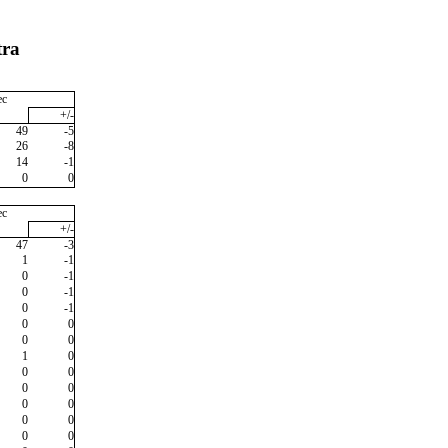
tra
ec
+/-
49
-5
26
-8
14
-1
0
0
ec
+/-
47
-3
1
-1
0
-1
0
-1
0
-1
0
0
0
0
1
0
0
0
0
0
0
0
0
0
0
0