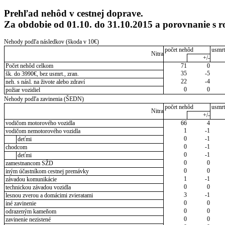
Prehľad nehôd v cestnej doprave.
Za obdobie od 01.10. do 31.10.2015 a porovnanie s 
Nehody podľa následkov (škoda v 10€)
počet nehôd
usmrt
Nitra
+/-
Počet nehôd celkom
71
0
35
-5
šk. do 3990€, bez usmrt., zran.
22
-4
neh. s násl. na živote alebo zdraví
0
0
požiar vozidiel
Nehody podľa zavinenia (ŠEDN)
počet nehôd
usmrt
Nitra
+/-
vodičom motorového vozidla
66
4
1
-1
vodičom nemotorového vozidla
0
-1
deťmi
0
-1
chodcom
0
-1
deťmi
0
0
zamestnancom SŽD
0
0
iným účastníkom cestnej premávky
1
-1
závadou komunikácie
0
0
technickou závadou vozidla
3
-1
lesnou zverou a domácimi zvieratami
0
0
iné zavinenie
0
0
odrazeným kameňom
0
0
zavinenie nezistené