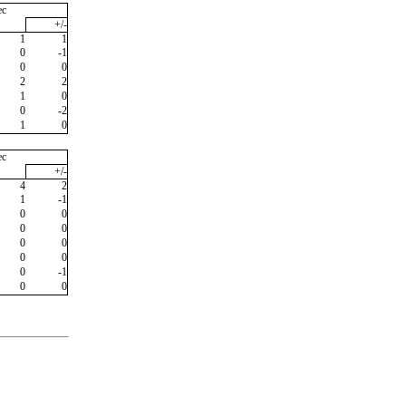
ec
+/-
1
1
0
-1
0
0
2
2
1
0
0
-2
1
0
ec
+/-
4
2
1
-1
0
0
0
0
0
0
0
0
0
-1
0
0