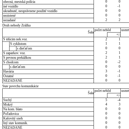
0
0
obecná, mestská polícia
0
-1
iné vozidlo
0
0
ukradnuté, neoprávnene použité vozidlo
0
0
nezistené
2
2
nezadané
Druh nehody Zrážka
počet nehôd
usmrt
Šala
+/-
S idúcim nek.voz.
2
1
1
1
S cyklistom
0
0
s dieťaťom
2
1
S zaparkov. voz.
2
1
S pevnou prekážkou
0
-2
S chodcom
0
0
s dieťaťom
3
-1
Havária
0
-1
Ostatné
0
0
NEZADANÉ
Stav povrchu komunikácie
počet nehôd
usmrt
Šala
+/-
Suchý
5
-4
4
3
Mokrý
0
0
Na kom. blato
0
0
Poľadovica
0
0
Kašovitý sneh
0
0
Iný stav komunik.
0
0
NEZADANÉ