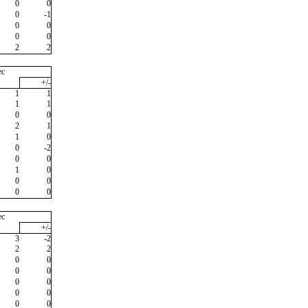
0
0
0
-1
0
0
0
0
2
2
ec
+/-
1
1
1
1
0
0
2
1
1
0
0
-2
0
0
1
0
0
0
0
0
ec
+/-
3
-2
2
2
0
0
0
0
0
0
0
0
0
0