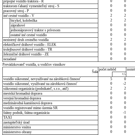
0
0
prípojné vozidlo traktora - R
0
0
traktorom ťahaný vymeniteľný stroj - S
0
0
pracovný stroj - P
2
2
iné cestné vozidlo - V
2
2
bicykel, kolobežka
0
0
záprahové
0
0
jednonápravový traktor s prívesom
0
0
ostatné iné cestné vozidlo
2
2
nezistený druh cestného vozidla
0
0
električkové dráhové vozidlo - ELEK
0
0
trolejbusové dráhové vozidlo - TR
0
0
železničné dráhové vozidlo - ZE
0
0
nezadané
Prevádzkovateľ vozidla, u vodičov vinníkov
počet nehôd
usmrt
Šala
+/-
vozidlo súkromné, nevyužívané na zárobkovú činnosť
5
0
0
-2
vozidlo súkromné, využívané na zárobkovú činnosť
2
2
súkromná organizácia (podnikateľ, s.r.o., atď)
0
0
mestská hromadná doprava
0
0
verejná hromadná doprava
0
0
medzinárodná kamiónová doprava
0
0
vozidlo registrované mimo územia SR
0
-1
štátny podnik, štátna organizácia
0
0
TAXI
0
0
zastupiteľský úrad
0
0
ministerstvo vnútra
0
0
ministerstvo obrany