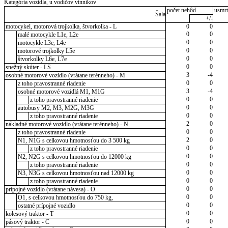
Kategória vozidla, u vodičov vinníkov
počet nehôd
usmrt
Šala
+/-
motocykel, motorová trojkolka, štvorkolka - L
0
0
0
0
malé motocykle L1e, L2e
0
0
motocykle L3e, L4e
0
0
motorové trojkolky L5e
0
0
štvorkolky L6e, L7e
0
0
snežný skúter - LS
3
-4
osobné motorové vozidlo (vrátane terénneho) - M
0
0
z toho pravostranné riadenie
3
-4
osobné motorové vozidlá M1, M1G
0
0
z toho pravostranné riadenie
0
0
autobusy M2, M3, M2G, M3G
0
0
z toho pravostranné riadenie
2
0
nákladné motorové vozidlo (vrátane terénneho) - N
0
0
z toho pravostranné riadenie
2
0
N1, N1G s celkovou hmotnosťou do 3 500 kg
0
0
z toho pravostranné riadenie
0
0
N2, N2G s celkovou hmotnosťou do 12000 kg
0
0
z toho pravostranné riadenie
0
0
N3, N3G s celkovou hmotnosťou nad 12000 kg
0
0
z toho pravostranné riadenie
0
0
prípojné vozidlo (vrátane návesa) - O
0
0
O1, s celkovou hmotnosťou do 750 kg,
0
0
ostatné prípojné vozidlo
0
0
kolesový traktor - T
0
0
pásový traktor - C