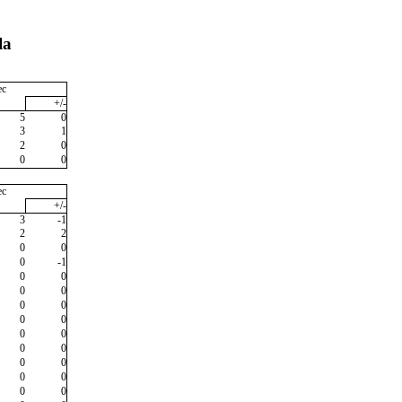
la
ec
+/-
5
0
3
1
2
0
0
0
ec
+/-
3
-1
2
2
0
0
0
-1
0
0
0
0
0
0
0
0
0
0
0
0
0
0
0
0
0
0