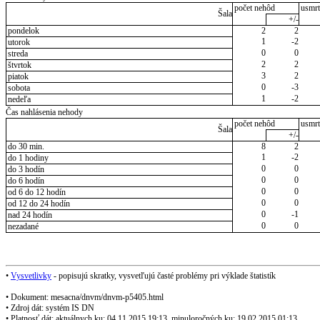
počet nehôd
usmrt
Šala
+/-
pondelok
2
2
1
-2
utorok
0
0
streda
2
2
štvrtok
3
2
piatok
0
-3
sobota
1
-2
nedeľa
Čas nahlásenia nehody
počet nehôd
usmrt
Šala
+/-
do 30 min.
8
2
1
-2
do 1 hodiny
0
0
do 3 hodín
0
0
do 6 hodín
0
0
od 6 do 12 hodín
0
0
od 12 do 24 hodín
0
-1
nad 24 hodín
0
0
nezadané
•
Vysvetlivky
- popisujú skratky, vysvetľujú časté problémy pri výklade štatistík
• Dokument: mesacna/dnvm/dnvm-p5405.html
• Zdroj dát: systém IS DN
• Platnosť dát: aktuálnych ku: 04.11.2015 19:13, minuloročných ku: 19.02.2015 01:13