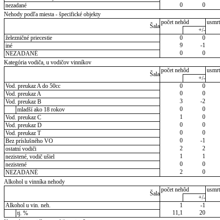
0
0
nezadané
Nehody podľa miesta - špecifické objekty
počet nehôd
usmrt
Šala
+/-
železničné priecestie
0
0
9
-1
iné
0
0
NEZADANÉ
Kategória vodiča, u vodičov vinníkov
počet nehôd
usmrt
Šala
+/-
Vod. preukaz A do 50cc
0
0
0
0
Vod. preukaz A
3
-2
Vod. preukaz B
0
0
mladší ako 18 rokov
1
0
Vod. preukaz C
0
0
Vod. preukaz D
0
0
Vod. preukaz T
0
-1
Bez príslušného VO
2
2
ostatní vodiči
1
1
nezistené, vodič ušiel
0
0
nezistené
2
0
NEZADANÉ
Alkohol u vinníka nehody
počet nehôd
usmrt
Šala
+/-
Alkohol u vin. neh.
1
-1
11,1
20
tj. %