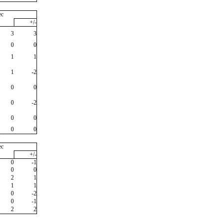
ec
+/-
3
3
0
0
1
1
1
-2
0
0
0
-2
0
0
0
0
"
ec
+/-
0
-1
0
0
2
1
1
1
0
-2
0
-1
2
2