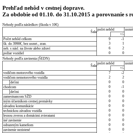
Prehľad nehôd v cestnej doprave.
Za obdobie od 01.10. do 31.10.2015 a porovnanie s 
Nehody podľa následkov (škoda v 10€)
počet nehôd
usmrt
Šala
+/-
Počet nehôd celkom
9
-1
3
1
šk. do 3990€, bez usmrt., zran.
6
2
neh. s násl. na živote alebo zdraví
0
0
požiar vozidiel
Nehody podľa zavinenia (ŠEDN)
počet nehôd
usmrt
Šala
+/-
vodičom motorového vozidla
7
-2
2
2
vodičom nemotorového vozidla
0
0
deťmi
0
-1
chodcom
0
0
deťmi
0
0
zamestnancom SŽD
0
0
iným účastníkom cestnej premávky
0
0
závadou komunikácie
0
0
technickou závadou vozidla
0
0
lesnou zverou a domácimi zvieratami
0
0
iné zavinenie
0
0
odrazeným kameňom
0
0
zavinenie nezistené