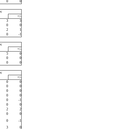
0
0
ec
+/-
3
3
0
0
2
1
0
-1
ec
+/-
5
0
0
0
0
0
ec
+/-
0
0
0
0
0
0
0
0
0
-1
0
0
2
2
0
0
0
-1
3
0