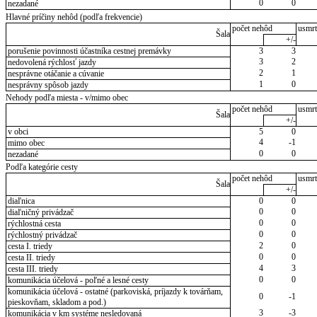
0
0
nezadané
Hlavné príčiny nehôd (podľa frekvencie)
počet nehôd
usmrt
Šala
+/-
porušenie povinnosti účastníka cestnej premávky
3
3
3
2
nedovolená rýchlosť jazdy
2
1
nesprávne otáčanie a cúvanie
1
0
nesprávny spôsob jazdy
Nehody podľa miesta - v/mimo obec
počet nehôd
usmrt
Šala
+/-
v obci
5
0
4
-1
mimo obec
0
0
nezadané
Podľa kategórie cesty
počet nehôd
usmrt
Šala
+/-
diaľnica
0
0
0
0
diaľničný privádzač
0
0
rýchlostná cesta
0
0
rýchlostný privádzač
2
0
cesta I. triedy
0
0
cesta II. triedy
4
3
cesta III. triedy
0
0
komunikácia účelová - poľné a lesné cesty
komunikácia účelová - ostatné (parkoviská, príjazdy k továrňam,
0
-1
pieskovňam, skladom a pod.)
3
-3
komunikácia v km systéme nesledovaná