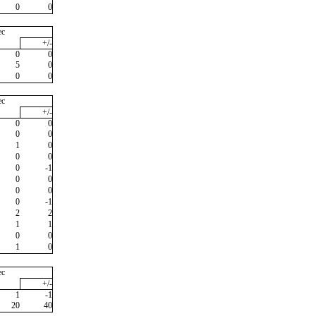
0
0
ec
+/-
0
0
5
0
0
0
ec
+/-
0
0
0
0
1
0
0
0
0
-1
0
0
0
0
0
-1
2
2
1
1
0
0
1
0
ec
+/-
1
-1
20
40