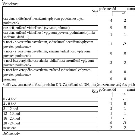
Viditeľnosť
počet nehôd
usmrt
Šala
+/-
cez deň, viditeľnosť neznížená vplyvom poveternostných
4
2
podmienok
0
0
cez deň, znížená viditeľnosť (svitanie, súmrak)
cez deň, znížená viditeľnosť vplyvom poveter. podmienok (hmla,
1
1
sneženie, dážď ...)
v noci - s verejným osvetlením, viditeľnosť neznížená vplyvom
1
-2
poveter. podmienok
v noci - s verejným osvetlením, znížená viditeľnosť vplyvom
0
0
poveter. podmienok
v noci bez verejného osvetlenia, viditeľnosť neznížená vplyvom
3
-2
poveter. podmienok
v noci bez verejného osvetlenia, znížená viditeľnosť vplyvom
0
0
poveter. podmienok
0
0
nezadané
Podľa zaznamenaného času priebehu DN. Započítané sú DN, ktorých zaznamenaný čas priebeh
počet nehôd
usmrt
Šala
+/-
0 - 4 hod
1
-1
1
0
4 - 8 hod
3
1
8 - 12 hod
1
1
12 - 16 hod
1
-1
16 - 20 hod
0
-3
20 - 24 hod
2
2
nezistené
Deň nehody