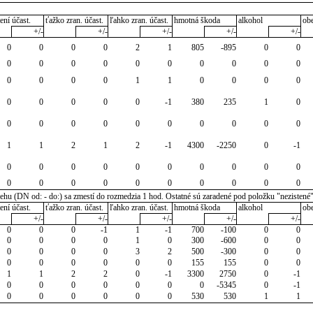
ení účast.
ťažko zran. účast.
ľahko zran. účast.
hmotná škoda
alkohol
ob
+/-
+/-
+/-
+/-
+/-
0
0
0
0
2
1
805
-895
0
0
0
0
0
0
0
0
0
0
0
0
0
0
0
0
1
1
0
0
0
0
0
0
0
0
0
-1
380
235
1
0
0
0
0
0
0
0
0
0
0
0
1
1
2
1
2
-1
4300
-2250
0
-1
0
0
0
0
0
0
0
0
0
0
0
0
0
0
0
0
0
0
0
0
u (DN od: - do:) sa zmestí do rozmedzia 1 hod. Ostatné sú zaradené pod položku "nezistené
ení účast.
ťažko zran. účast.
ľahko zran. účast.
hmotná škoda
alkohol
ob
+/-
+/-
+/-
+/-
+/-
0
0
0
-1
1
-1
700
-100
0
0
0
0
0
0
1
0
300
-600
0
0
0
0
0
0
3
2
500
-300
0
0
0
0
0
0
0
0
155
155
0
0
1
1
2
2
0
-1
3300
2750
0
-1
0
0
0
0
0
0
0
-5345
0
-1
0
0
0
0
0
0
530
530
1
1