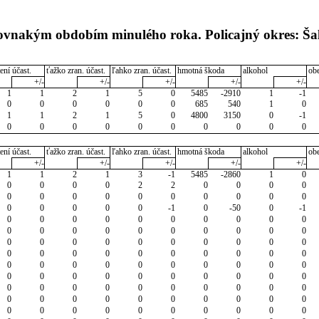
rovnakým obdobím minulého roka. Policajný okres: Ša
ení účast.
ťažko zran. účast.
ľahko zran. účast.
hmotná škoda
alkohol
ob
+/-
+/-
+/-
+/-
+/-
1
1
2
1
5
0
5485
-2910
1
-1
0
0
0
0
0
0
685
540
1
0
1
1
2
1
5
0
4800
3150
0
-1
0
0
0
0
0
0
0
0
0
0
ení účast.
ťažko zran. účast.
ľahko zran. účast.
hmotná škoda
alkohol
ob
+/-
+/-
+/-
+/-
+/-
1
1
2
1
3
-1
5485
-2860
1
0
0
0
0
0
2
2
0
0
0
0
0
0
0
0
0
0
0
0
0
0
0
0
0
0
0
-1
0
-50
0
-1
0
0
0
0
0
0
0
0
0
0
0
0
0
0
0
0
0
0
0
0
0
0
0
0
0
0
0
0
0
0
0
0
0
0
0
0
0
0
0
0
0
0
0
0
0
0
0
0
0
0
0
0
0
0
0
0
0
0
0
0
0
0
0
0
0
0
0
0
0
0
0
0
0
0
0
0
0
0
0
0
0
0
0
0
0
0
0
0
0
0