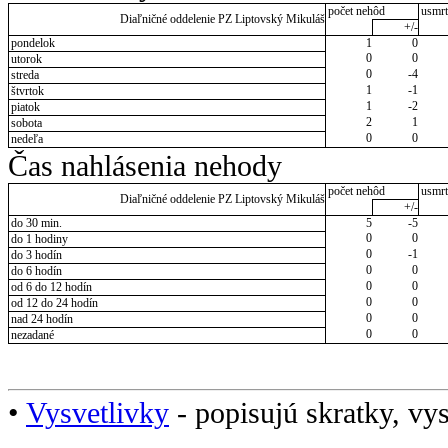
počet nehôd
usmrt
Diaľničné oddelenie PZ Liptovský Mikuláš
+/-
pondelok
1
0
0
0
utorok
0
-4
streda
1
-1
štvrtok
1
-2
piatok
2
1
sobota
0
0
nedeľa
Čas nahlásenia nehody
počet nehôd
usmrt
Diaľničné oddelenie PZ Liptovský Mikuláš
+/-
do 30 min.
5
-5
0
0
do 1 hodiny
0
-1
do 3 hodín
0
0
do 6 hodín
0
0
od 6 do 12 hodín
0
0
od 12 do 24 hodín
0
0
nad 24 hodín
0
0
nezadané
•
Vysvetlivky
- popisujú skratky, vys