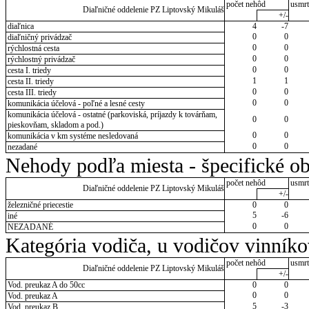
počet nehôd
usmrt
Diaľničné oddelenie PZ Liptovský Mikuláš
+/-
diaľnica
4
-7
0
0
diaľničný privádzač
0
0
rýchlostná cesta
0
0
rýchlostný privádzač
0
0
cesta I. triedy
1
1
cesta II. triedy
0
0
cesta III. triedy
0
0
komunikácia účelová - poľné a lesné cesty
komunikácia účelová - ostatné (parkoviská, príjazdy k továrňam,
0
0
pieskovňam, skladom a pod.)
0
0
komunikácia v km systéme nesledovaná
0
0
nezadané
Nehody podľa miesta - špecifické ob
počet nehôd
usmrt
Diaľničné oddelenie PZ Liptovský Mikuláš
+/-
železničné priecestie
0
0
5
-6
iné
0
0
NEZADANÉ
Kategória vodiča, u vodičov vinník
počet nehôd
usmrt
Diaľničné oddelenie PZ Liptovský Mikuláš
+/-
Vod. preukaz A do 50cc
0
0
0
0
Vod. preukaz A
5
-3
Vod. preukaz B