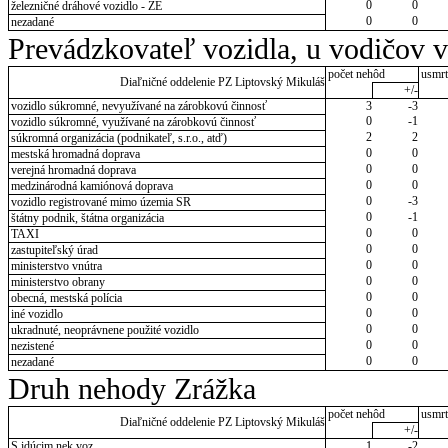
0
0
železničné dráhové vozidlo - ZE
0
0
nezadané
Prevádzkovateľ vozidla, u vodičov 
počet nehôd
usmrt
Diaľničné oddelenie PZ Liptovský Mikuláš
+/-
vozidlo súkromné, nevyužívané na zárobkovú činnosť
3
-3
0
-1
vozidlo súkromné, využívané na zárobkovú činnosť
2
2
súkromná organizácia (podnikateľ, s.r.o., atď)
0
0
mestská hromadná doprava
0
0
verejná hromadná doprava
0
0
medzinárodná kamiónová doprava
0
-3
vozidlo registrované mimo územia SR
0
-1
štátny podnik, štátna organizácia
0
0
TAXI
0
0
zastupiteľský úrad
0
0
ministerstvo vnútra
0
0
ministerstvo obrany
0
0
obecná, mestská polícia
0
0
iné vozidlo
0
0
ukradnuté, neoprávnene použité vozidlo
0
0
nezistené
0
0
nezadané
Druh nehody Zrážka
počet nehôd
usmrt
Diaľničné oddelenie PZ Liptovský Mikuláš
+/-
S idúcim nek.voz.
1
-2