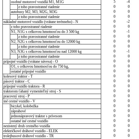
5
-4
osobné motorové vozidlá M1, M1G
0
0
z toho pravostranné riadenie
0
0
autobusy M2, M3, M2G, M3G
0
0
z toho pravostranné riadenie
0
-2
nákladné motorové vozidlo (vrátane terénneho) - N
0
0
z toho pravostranné riadenie
0
-1
N1, N1G s celkovou hmotnosťou do 3 500 kg
0
0
z toho pravostranné riadenie
0
0
N2, N2G s celkovou hmotnosťou do 12000 kg
0
0
z toho pravostranné riadenie
0
-1
N3, N3G s celkovou hmotnosťou nad 12000 kg
0
0
z toho pravostranné riadenie
0
0
prípojné vozidlo (vrátane návesa) - O
0
0
O1, s celkovou hmotnosťou do 750 kg,
0
0
ostatné prípojné vozidlo
0
0
kolesový traktor - T
0
0
pásový traktor - C
0
0
prípojné vozidlo traktora - R
0
0
traktorom ťahaný vymeniteľný stroj - S
0
0
pracovný stroj - P
0
0
iné cestné vozidlo - V
0
0
bicykel, kolobežka
0
0
záprahové
0
0
jednonápravový traktor s prívesom
0
0
ostatné iné cestné vozidlo
0
0
nezistený druh cestného vozidla
0
0
električkové dráhové vozidlo - ELEK
0
0
trolejbusové dráhové vozidlo - TR