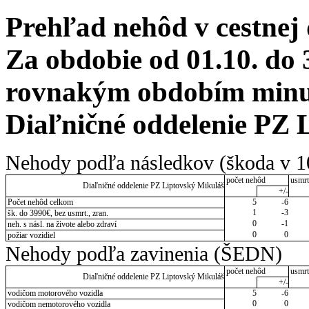
Prehľad nehôd v cestnej
Za obdobie od 01.10. do 
rovnakým obdobím minulé
Diaľničné oddelenie PZ 
Nehody podľa následkov (škoda v 1
počet nehôd
usmrt
Diaľničné oddelenie PZ Liptovský Mikuláš
+/-
Počet nehôd celkom
5
-6
1
-3
šk. do 3990€, bez usmrt., zran.
0
-1
neh. s násl. na živote alebo zdraví
0
0
požiar vozidiel
Nehody podľa zavinenia (ŠEDN)
počet nehôd
usmrt
Diaľničné oddelenie PZ Liptovský Mikuláš
+/-
vodičom motorového vozidla
5
-6
0
0
vodičom nemotorového vozidla