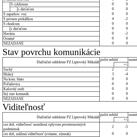
0
0
S cyklistom
0
0
s dieťaťom
0
0
S zaparkov. voz.
4
-2
S pevnou prekážkou
0
0
S chodcom
0
0
s dieťaťom
0
-2
Havária
0
0
Ostatné
0
0
NEZADANÉ
Stav povrchu komunikácie
počet nehôd
usmrt
Diaľničné oddelenie PZ Liptovský Mikuláš
+/-
Suchý
2
-2
3
-4
Mokrý
0
0
Na kom. blato
0
0
Poľadovica
0
0
Kašovitý sneh
0
0
Iný stav komunik.
0
0
NEZADANÉ
Viditeľnosť
počet nehôd
usmrt
Diaľničné oddelenie PZ Liptovský Mikuláš
+/-
cez deň, viditeľnosť neznížená vplyvom poveternostných
2
-5
podmienok
0
0
cez deň, znížená viditeľnosť (svitanie, súmrak)