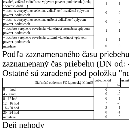
cez deň, znížená viditeľnosť vplyvom poveter. podmienok (hmla,
1
-1
sneženie, dážď ...)
v noci - s verejným osvetlením, viditeľnosť neznížená vplyvom
0
0
poveter. podmienok
v noci - s verejným osvetlením, znížená viditeľnosť vplyvom
0
0
poveter. podmienok
v noci bez verejného osvetlenia, viditeľnosť neznížená vplyvom
1
-1
poveter. podmienok
v noci bez verejného osvetlenia, znížená viditeľnosť vplyvom
1
1
poveter. podmienok
0
0
nezadané
Podľa zaznamenaného času priebehu
zaznamenaný čas priebehu (DN od: -
Ostatné sú zaradené pod položku "ne
počet nehôd
usmrt
Diaľničné oddelenie PZ Liptovský Mikuláš
+/-
0 - 4 hod
0
0
0
-2
4 - 8 hod
0
-1
8 - 12 hod
2
-3
12 - 16 hod
3
1
16 - 20 hod
0
-1
20 - 24 hod
0
0
nezistené
Deň nehody