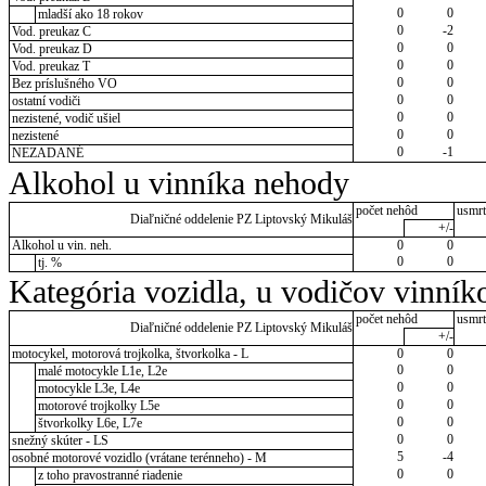
0
0
mladší ako 18 rokov
0
-2
Vod. preukaz C
0
0
Vod. preukaz D
0
0
Vod. preukaz T
0
0
Bez príslušného VO
0
0
ostatní vodiči
0
0
nezistené, vodič ušiel
0
0
nezistené
0
-1
NEZADANÉ
Alkohol u vinníka nehody
počet nehôd
usmrt
Diaľničné oddelenie PZ Liptovský Mikuláš
+/-
Alkohol u vin. neh.
0
0
0
0
tj. %
Kategória vozidla, u vodičov vinník
počet nehôd
usmrt
Diaľničné oddelenie PZ Liptovský Mikuláš
+/-
motocykel, motorová trojkolka, štvorkolka - L
0
0
0
0
malé motocykle L1e, L2e
0
0
motocykle L3e, L4e
0
0
motorové trojkolky L5e
0
0
štvorkolky L6e, L7e
0
0
snežný skúter - LS
5
-4
osobné motorové vozidlo (vrátane terénneho) - M
0
0
z toho pravostranné riadenie