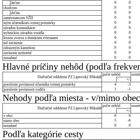
0
0
deťmi
0
0
chodcom
0
0
deťmi
0
0
zamestnancom SŽD
0
0
iným účastníkom cestnej premávky
0
0
závadou komunikácie
0
0
technickou závadou vozidla
0
0
lesnou zverou a domácimi zvieratami
0
0
iné zavinenie
0
0
odrazeným kameňom
0
0
zavinenie nezistené
0
0
nezadané
Hlavné príčiny nehôd (podľa frekven
počet nehôd
usmrt
Diaľničné oddelenie PZ Liptovský Mikuláš
+/-
porušenie povinnosti účastníka cestnej premávky
4
-3
1
-1
porušenie povinnosti vodiča
Nehody podľa miesta - v/mimo obec
počet nehôd
usmrt
Diaľničné oddelenie PZ Liptovský Mikuláš
+/-
v obci
0
0
5
-6
mimo obec
0
0
nezadané
Podľa kategórie cesty