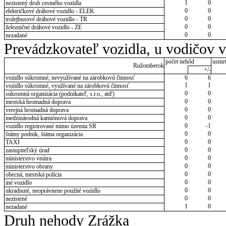
1
0
nezistený druh cestného vozidla
0
0
električkové dráhové vozidlo - ELEK
0
0
trolejbusové dráhové vozidlo - TR
0
0
železničné dráhové vozidlo - ZE
0
0
nezadané
Prevádzkovateľ vozidla, u vodičov 
počet nehôd
usmrt
Ružomberok
+/-
vozidlo súkromné, nevyužívané na zárobkovú činnosť
6
6
1
1
vozidlo súkromné, využívané na zárobkovú činnosť
0
0
súkromná organizácia (podnikateľ, s.r.o., atď)
0
0
mestská hromadná doprava
0
0
verejná hromadná doprava
0
0
medzinárodná kamiónová doprava
0
-1
vozidlo registrované mimo územia SR
0
0
štátny podnik, štátna organizácia
0
0
TAXI
0
0
zastupiteľský úrad
0
0
ministerstvo vnútra
0
0
ministerstvo obrany
0
0
obecná, mestská polícia
0
0
iné vozidlo
0
0
ukradnuté, neoprávnene použité vozidlo
0
0
nezistené
1
0
nezadané
Druh nehody Zrážka