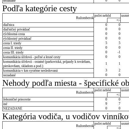
0
0
nezadané
Podľa kategórie cesty
počet nehôd
usmrt
Ružomberok
+/-
diaľnica
0
0
0
0
diaľničný privádzač
0
0
rýchlostná cesta
0
0
rýchlostný privádzač
5
5
cesta I. triedy
0
0
cesta II. triedy
0
-1
cesta III. triedy
0
0
komunikácia účelová - poľné a lesné cesty
komunikácia účelová - ostatné (parkoviská, príjazdy k továrňam,
1
1
pieskovňam, skladom a pod.)
3
2
komunikácia v km systéme nesledovaná
0
0
nezadané
Nehody podľa miesta - špecifické ob
počet nehôd
usmrt
Ružomberok
+/-
železničné priecestie
0
0
9
7
iné
0
0
NEZADANÉ
Kategória vodiča, u vodičov vinník
počet nehôd
usmrt
Ružomberok
+/-