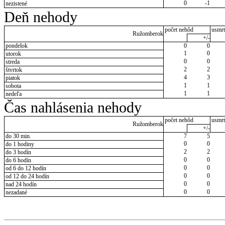
0
-1
nezistené
Deň nehody
počet nehôd
usmrt
Ružomberok
+/-
pondelok
0
0
1
0
utorok
0
0
streda
2
2
štvrtok
4
3
piatok
1
1
sobota
1
1
nedeľa
Čas nahlásenia nehody
počet nehôd
usmrt
Ružomberok
+/-
do 30 min.
7
5
0
0
do 1 hodiny
2
2
do 3 hodín
0
0
do 6 hodín
0
0
od 6 do 12 hodín
0
0
od 12 do 24 hodín
0
0
nad 24 hodín
0
0
nezadané