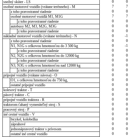
0
0
snežný skúter - LS
7
7
osobné motorové vozidlo (vrátane terénneho) - M
0
0
z toho pravostranné riadenie
7
7
osobné motorové vozidlá M1, M1G
0
0
z toho pravostranné riadenie
0
0
autobusy M2, M3, M2G, M3G
0
0
z toho pravostranné riadenie
0
-1
nákladné motorové vozidlo (vrátane terénneho) - N
0
0
z toho pravostranné riadenie
0
-1
N1, N1G s celkovou hmotnosťou do 3 500 kg
0
0
z toho pravostranné riadenie
0
0
N2, N2G s celkovou hmotnosťou do 12000 kg
0
0
z toho pravostranné riadenie
0
0
N3, N3G s celkovou hmotnosťou nad 12000 kg
0
0
z toho pravostranné riadenie
0
0
prípojné vozidlo (vrátane návesa) - O
0
0
O1, s celkovou hmotnosťou do 750 kg,
0
0
ostatné prípojné vozidlo
0
0
kolesový traktor - T
0
0
pásový traktor - C
0
0
prípojné vozidlo traktora - R
0
0
traktorom ťahaný vymeniteľný stroj - S
0
0
pracovný stroj - P
0
0
iné cestné vozidlo - V
0
0
bicykel, kolobežka
0
0
záprahové
0
0
jednonápravový traktor s prívesom
0
0
ostatné iné cestné vozidlo