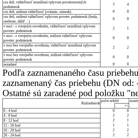
cez deň, viditeľnosť neznížená vplyvom poveternostných
5
4
podmienok
0
0
cez deň, znížená viditeľnosť (svitanie, súmrak)
cez deň, znížená viditeľnosť vplyvom poveter. podmienok (hmla,
0
0
sneženie, dážď ...)
v noci - s verejným osvetlením, viditeľnosť neznížená vplyvom
2
1
poveter. podmienok
v noci - s verejným osvetlením, znížená viditeľnosť vplyvom
0
0
poveter. podmienok
v noci bez verejného osvetlenia, viditeľnosť neznížená vplyvom
2
2
poveter. podmienok
v noci bez verejného osvetlenia, znížená viditeľnosť vplyvom
0
0
poveter. podmienok
0
0
nezadané
Podľa zaznamenaného času priebehu
zaznamenaný čas priebehu (DN od: -
Ostatné sú zaradené pod položku "ne
počet nehôd
usmrt
Ružomberok
+/-
0 - 4 hod
0
0
2
2
4 - 8 hod
2
1
8 - 12 hod
1
1
12 - 16 hod
2
2
16 - 20 hod
2
2
20 - 24 hod