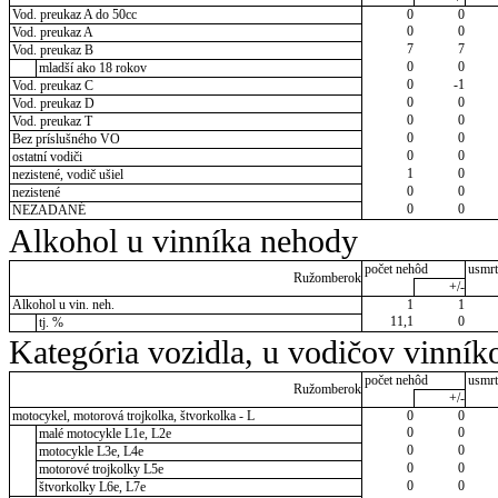
Vod. preukaz A do 50cc
0
0
0
0
Vod. preukaz A
7
7
Vod. preukaz B
0
0
mladší ako 18 rokov
0
-1
Vod. preukaz C
0
0
Vod. preukaz D
0
0
Vod. preukaz T
0
0
Bez príslušného VO
0
0
ostatní vodiči
1
0
nezistené, vodič ušiel
0
0
nezistené
0
0
NEZADANÉ
Alkohol u vinníka nehody
počet nehôd
usmrt
Ružomberok
+/-
Alkohol u vin. neh.
1
1
11,1
0
tj. %
Kategória vozidla, u vodičov vinník
počet nehôd
usmrt
Ružomberok
+/-
motocykel, motorová trojkolka, štvorkolka - L
0
0
0
0
malé motocykle L1e, L2e
0
0
motocykle L3e, L4e
0
0
motorové trojkolky L5e
0
0
štvorkolky L6e, L7e