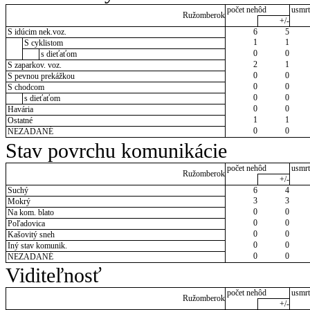
počet nehôd
usmrt
Ružomberok
+/-
S idúcim nek.voz.
6
5
1
1
S cyklistom
0
0
s dieťaťom
2
1
S zaparkov. voz.
0
0
S pevnou prekážkou
0
0
S chodcom
0
0
s dieťaťom
0
0
Havária
1
1
Ostatné
0
0
NEZADANÉ
Stav povrchu komunikácie
počet nehôd
usmrt
Ružomberok
+/-
Suchý
6
4
3
3
Mokrý
0
0
Na kom. blato
0
0
Poľadovica
0
0
Kašovitý sneh
0
0
Iný stav komunik.
0
0
NEZADANÉ
Viditeľnosť
počet nehôd
usmrt
Ružomberok
+/-