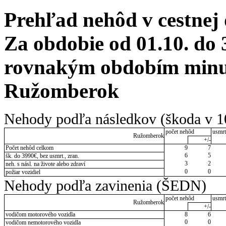
Prehľad nehôd v cestnej
Za obdobie od 01.10. do 
rovnakým obdobím minulé
Ružomberok
Nehody podľa následkov (škoda v 1
počet nehôd
usmrt
Ružomberok
+/-
Počet nehôd celkom
9
7
6
5
šk. do 3990€, bez usmrt., zran.
3
2
neh. s násl. na živote alebo zdraví
0
0
požiar vozidiel
Nehody podľa zavinenia (ŠEDN)
počet nehôd
usmrt
Ružomberok
+/-
vodičom motorového vozidla
8
6
0
0
vodičom nemotorového vozidla