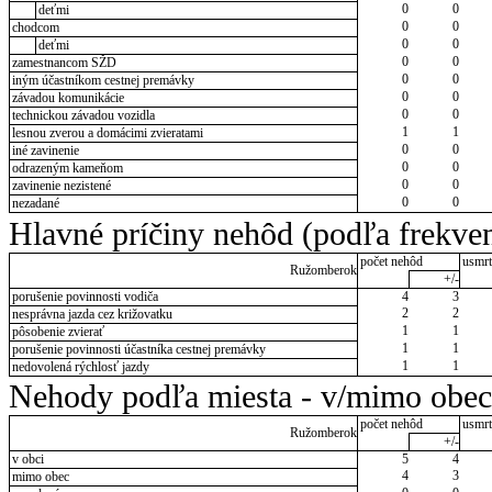
0
0
deťmi
0
0
chodcom
0
0
deťmi
0
0
zamestnancom SŽD
0
0
iným účastníkom cestnej premávky
0
0
závadou komunikácie
0
0
technickou závadou vozidla
1
1
lesnou zverou a domácimi zvieratami
0
0
iné zavinenie
0
0
odrazeným kameňom
0
0
zavinenie nezistené
0
0
nezadané
Hlavné príčiny nehôd (podľa frekven
počet nehôd
usmrt
Ružomberok
+/-
porušenie povinnosti vodiča
4
3
2
2
nesprávna jazda cez križovatku
1
1
pôsobenie zvierať
1
1
porušenie povinnosti účastníka cestnej premávky
1
1
nedovolená rýchlosť jazdy
Nehody podľa miesta - v/mimo obec
počet nehôd
usmrt
Ružomberok
+/-
v obci
5
4
4
3
mimo obec