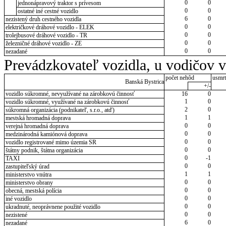
0
0
jednonápravový traktor s prívesom
0
0
ostatné iné cestné vozidlo
6
0
nezistený druh cestného vozidla
0
0
električkové dráhové vozidlo - ELEK
0
0
trolejbusové dráhové vozidlo - TR
0
0
železničné dráhové vozidlo - ZE
0
0
nezadané
Prevádzkovateľ vozidla, u vodičov 
počet nehôd
usmrt
Banská Bystrica
+/-
vozidlo súkromné, nevyužívané na zárobkovú činnosť
16
0
1
0
vozidlo súkromné, využívané na zárobkovú činnosť
2
0
súkromná organizácia (podnikateľ, s.r.o., atď)
1
1
mestská hromadná doprava
0
0
verejná hromadná doprava
0
0
medzinárodná kamiónová doprava
0
0
vozidlo registrované mimo územia SR
0
0
štátny podnik, štátna organizácia
0
-1
TAXI
0
0
zastupiteľský úrad
1
1
ministerstvo vnútra
0
0
ministerstvo obrany
0
0
obecná, mestská polícia
0
0
iné vozidlo
0
0
ukradnuté, neoprávnene použité vozidlo
0
0
nezistené
6
0
nezadané