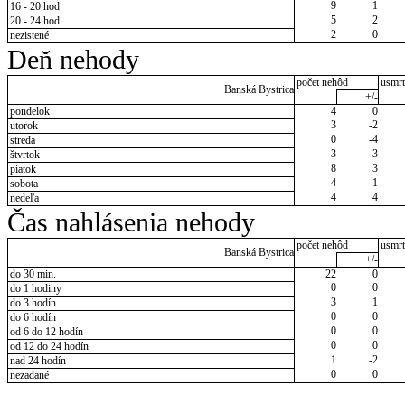
9
1
16 - 20 hod
5
2
20 - 24 hod
2
0
nezistené
Deň nehody
počet nehôd
usmrt
Banská Bystrica
+/-
pondelok
4
0
3
-2
utorok
0
-4
streda
3
-3
štvrtok
8
3
piatok
4
1
sobota
4
4
nedeľa
Čas nahlásenia nehody
počet nehôd
usmrt
Banská Bystrica
+/-
do 30 min.
22
0
0
0
do 1 hodiny
3
1
do 3 hodín
0
0
do 6 hodín
0
0
od 6 do 12 hodín
0
0
od 12 do 24 hodín
1
-2
nad 24 hodín
0
0
nezadané