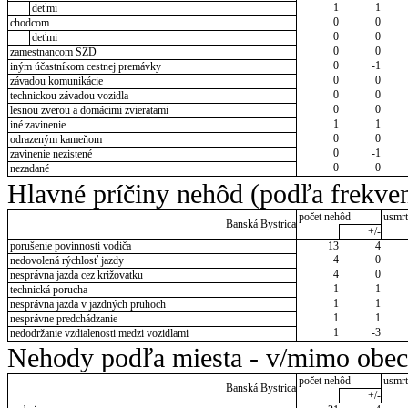
1
1
deťmi
0
0
chodcom
0
0
deťmi
0
0
zamestnancom SŽD
0
-1
iným účastníkom cestnej premávky
0
0
závadou komunikácie
0
0
technickou závadou vozidla
0
0
lesnou zverou a domácimi zvieratami
1
1
iné zavinenie
0
0
odrazeným kameňom
0
-1
zavinenie nezistené
0
0
nezadané
Hlavné príčiny nehôd (podľa frekven
počet nehôd
usmrt
Banská Bystrica
+/-
porušenie povinnosti vodiča
13
4
4
0
nedovolená rýchlosť jazdy
4
0
nesprávna jazda cez križovatku
1
1
technická porucha
1
1
nesprávna jazda v jazdných pruhoch
1
1
nesprávne predchádzanie
1
-3
nedodržanie vzdialenosti medzi vozidlami
Nehody podľa miesta - v/mimo obec
počet nehôd
usmrt
Banská Bystrica
+/-