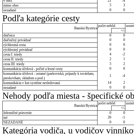
v obci
21
-4
5
3
mimo obec
0
0
nezadané
Podľa kategórie cesty
počet nehôd
usmrt
Banská Bystrica
+/-
diaľnica
0
0
0
0
diaľničný privádzač
0
0
rýchlostná cesta
0
0
rýchlostný privádzač
4
-2
cesta I. triedy
2
1
cesta II. triedy
5
2
cesta III. triedy
0
0
komunikácia účelová - poľné a lesné cesty
komunikácia účelová - ostatné (parkoviská, príjazdy k továrňam,
1
-4
pieskovňam, skladom a pod.)
14
2
komunikácia v km systéme nesledovaná
0
0
nezadané
Nehody podľa miesta - špecifické ob
počet nehôd
usmrt
Banská Bystrica
+/-
železničné priecestie
0
0
26
-1
iné
0
0
NEZADANÉ
Kategória vodiča, u vodičov vinník