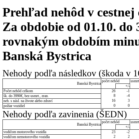
Prehľad nehôd v cestnej
Za obdobie od 01.10. do 
rovnakým obdobím minulé
Banská Bystrica
Nehody podľa následkov (škoda v 1
počet nehôd
usmrt
Banská Bystrica
+/-
Počet nehôd celkom
26
-1
8
-4
šk. do 3990€, bez usmrt., zran.
16
3
neh. s násl. na živote alebo zdraví
0
0
požiar vozidiel
Nehody podľa zavinenia (ŠEDN)
počet nehôd
usmrt
Banská Bystrica
+/-
vodičom motorového vozidla
23
-2
2
2
vodičom nemotorového vozidla