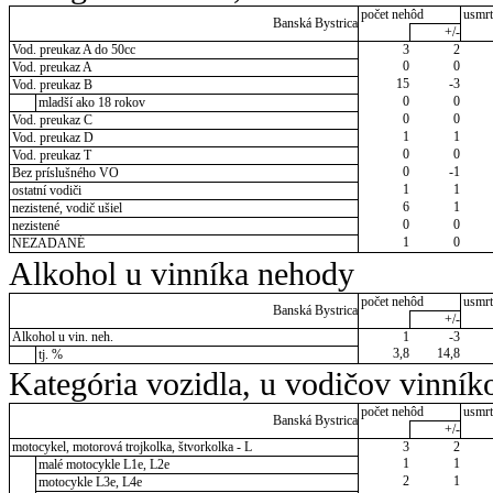
počet nehôd
usmrt
Banská Bystrica
+/-
Vod. preukaz A do 50cc
3
2
0
0
Vod. preukaz A
15
-3
Vod. preukaz B
0
0
mladší ako 18 rokov
0
0
Vod. preukaz C
1
1
Vod. preukaz D
0
0
Vod. preukaz T
0
-1
Bez príslušného VO
1
1
ostatní vodiči
6
1
nezistené, vodič ušiel
0
0
nezistené
1
0
NEZADANÉ
Alkohol u vinníka nehody
počet nehôd
usmrt
Banská Bystrica
+/-
Alkohol u vin. neh.
1
-3
3,8
14,8
tj. %
Kategória vozidla, u vodičov vinník
počet nehôd
usmrt
Banská Bystrica
+/-
motocykel, motorová trojkolka, štvorkolka - L
3
2
1
1
malé motocykle L1e, L2e
2
1
motocykle L3e, L4e