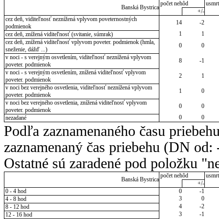
počet nehôd
usmrt
Banská Bystrica
+/-
cez deň, viditeľnosť neznížená vplyvom poveternostných
14
-2
podmienok
1
1
cez deň, znížená viditeľnosť (svitanie, súmrak)
cez deň, znížená viditeľnosť vplyvom poveter. podmienok (hmla,
0
0
sneženie, dážď ...)
v noci - s verejným osvetlením, viditeľnosť neznížená vplyvom
8
-1
poveter. podmienok
v noci - s verejným osvetlením, znížená viditeľnosť vplyvom
2
1
poveter. podmienok
v noci bez verejného osvetlenia, viditeľnosť neznížená vplyvom
1
0
poveter. podmienok
v noci bez verejného osvetlenia, znížená viditeľnosť vplyvom
0
0
poveter. podmienok
0
0
nezadané
Podľa zaznamenaného času priebehu
zaznamenaný čas priebehu (DN od: -
Ostatné sú zaradené pod položku "ne
počet nehôd
usmrt
Banská Bystrica
+/-
0 - 4 hod
0
-1
3
0
4 - 8 hod
4
-2
8 - 12 hod
3
-1
12 - 16 hod