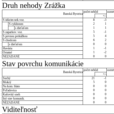
Druh nehody Zrážka
počet nehôd
usmrt
Banská Bystrica
+/-
S idúcim nek.voz.
8
-3
2
1
S cyklistom
1
1
s dieťaťom
5
-1
S zaparkov. voz.
5
4
S pevnou prekážkou
6
2
S chodcom
0
0
s dieťaťom
1
-1
Havária
1
-2
Ostatné
0
0
NEZADANÉ
Stav povrchu komunikácie
počet nehôd
usmrt
Banská Bystrica
+/-
Suchý
21
-1
5
0
Mokrý
0
0
Na kom. blato
0
0
Poľadovica
0
0
Kašovitý sneh
0
0
Iný stav komunik.
0
0
NEZADANÉ
Viditeľnosť