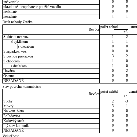
0
0
iné vozidlo
0
0
ukradnuté, neoprávnene použité vozidlo
0
0
nezistené
1
1
nezadané
Druh nehody Zrážka
počet nehôd
usmrt
Revúca
+/-
S idúcim nek.voz.
1
-2
1
1
S cyklistom
0
0
s dieťaťom
0
0
S zaparkov. voz.
3
2
S pevnou prekážkou
1
0
S chodcom
1
0
s dieťaťom
0
-2
Havária
0
0
Ostatné
0
0
NEZADANÉ
Stav povrchu komunikácie
počet nehôd
usmrt
Revúca
+/-
Suchý
2
-3
3
1
Mokrý
0
0
Na kom. blato
0
0
Poľadovica
0
0
Kašovitý sneh
0
0
Iný stav komunik.
0
0
NEZADANÉ
Viditeľnosť