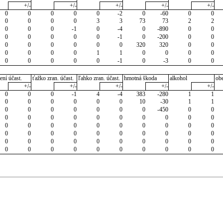
+/-
+/-
+/-
+/-
+/-
0
0
0
0
0
-2
0
-60
0
0
0
0
0
0
3
3
73
73
2
2
0
0
0
-1
0
-4
0
-890
0
0
0
0
0
0
0
-1
0
-200
0
0
0
0
0
0
0
0
320
320
0
0
0
0
0
0
1
1
0
0
0
0
0
0
0
0
0
-1
0
-3
0
0
ení účast.
ťažko zran. účast.
ľahko zran. účast.
hmotná škoda
alkohol
ob
+/-
+/-
+/-
+/-
+/-
0
0
0
-1
4
-4
383
-280
1
1
0
0
0
0
0
0
10
-30
1
1
0
0
0
0
0
0
0
-450
0
0
0
0
0
0
0
0
0
0
0
0
0
0
0
0
0
0
0
0
0
0
0
0
0
0
0
0
0
0
0
0
0
0
0
0
0
0
0
0
0
0
0
0
0
0
0
0
0
0
0
0