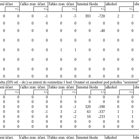
ení účast.
ťažko zran. účast.
ľahko zran. účast.
hmotná škoda
alkohol
ob
+/-
+/-
+/-
+/-
+/-
0
0
0
-1
3
-5
393
-720
2
2
0
0
0
0
0
0
0
0
0
0
0
0
0
0
0
0
0
-40
0
0
0
0
0
0
0
0
0
0
0
0
0
0
0
0
1
1
0
0
0
0
0
0
0
0
0
0
0
0
0
0
0
0
0
0
0
0
0
0
0
0
0
0
0
0
0
0
0
0
0
0
u (DN od: - do:) sa zmestí do rozmedzia 1 hod. Ostatné sú zaradené pod položku "nezistené
ení účast.
ťažko zran. účast.
ľahko zran. účast.
hmotná škoda
alkohol
ob
+/-
+/-
+/-
+/-
+/-
0
0
0
0
1
1
0
0
0
0
0
0
0
0
0
0
0
0
0
0
0
0
0
0
0
-1
320
-190
0
0
0
0
0
-1
3
-2
63
-337
1
1
0
0
0
0
0
-2
10
-233
1
1
0
0
0
0
0
0
0
0
0
0
0
0
0
0
0
0
0
0
0
0
ení účast.
ťažko zran. účast.
ľahko zran. účast.
hmotná škoda
alkohol
ob