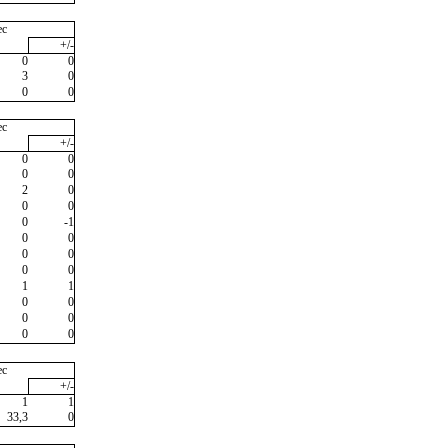
ec
+/-
0
0
3
0
0
0
ec
+/-
0
0
0
0
2
0
0
0
0
-1
0
0
0
0
0
0
1
1
0
0
0
0
0
0
ec
+/-
1
1
33,3
0