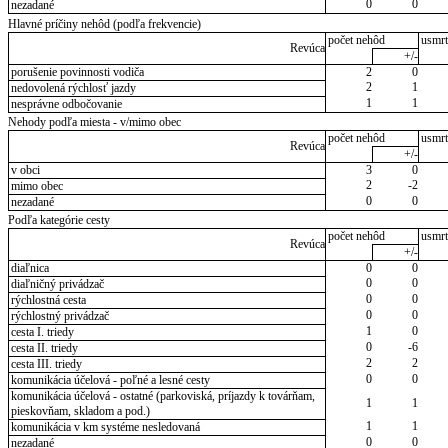
0
0
nezadané
Hlavné príčiny nehôd (podľa frekvencie)
počet nehôd
usmrt
Revúca
+/-
porušenie povinnosti vodiča
2
0
2
1
nedovolená rýchlosť jazdy
1
1
nesprávne odbočovanie
Nehody podľa miesta - v/mimo obec
počet nehôd
usmrt
Revúca
+/-
v obci
3
0
2
-2
mimo obec
0
0
nezadané
Podľa kategórie cesty
počet nehôd
usmrt
Revúca
+/-
diaľnica
0
0
0
0
diaľničný privádzač
0
0
rýchlostná cesta
0
0
rýchlostný privádzač
1
0
cesta I. triedy
0
-6
cesta II. triedy
2
2
cesta III. triedy
0
0
komunikácia účelová - poľné a lesné cesty
komunikácia účelová - ostatné (parkoviská, príjazdy k továrňam,
1
1
pieskovňam, skladom a pod.)
1
1
komunikácia v km systéme nesledovaná
0
0
nezadané