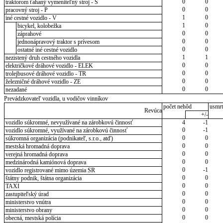
0
0
traktorom ťahaný vymeniteľný stroj - S
0
0
pracovný stroj - P
1
0
iné cestné vozidlo - V
1
0
bicykel, kolobežka
0
0
záprahové
0
0
jednonápravový traktor s prívesom
0
0
ostatné iné cestné vozidlo
1
1
nezistený druh cestného vozidla
0
0
električkové dráhové vozidlo - ELEK
0
0
trolejbusové dráhové vozidlo - TR
0
0
železničné dráhové vozidlo - ZE
0
0
nezadané
Prevádzkovateľ vozidla, u vodičov vinníkov
počet nehôd
usmrt
Revúca
+/-
vozidlo súkromné, nevyužívané na zárobkovú činnosť
4
-1
0
-1
vozidlo súkromné, využívané na zárobkovú činnosť
0
0
súkromná organizácia (podnikateľ, s.r.o., atď)
0
0
mestská hromadná doprava
0
0
verejná hromadná doprava
0
0
medzinárodná kamiónová doprava
0
-1
vozidlo registrované mimo územia SR
0
0
štátny podnik, štátna organizácia
0
0
TAXI
0
0
zastupiteľský úrad
0
0
ministerstvo vnútra
0
0
ministerstvo obrany
0
0
obecná, mestská polícia