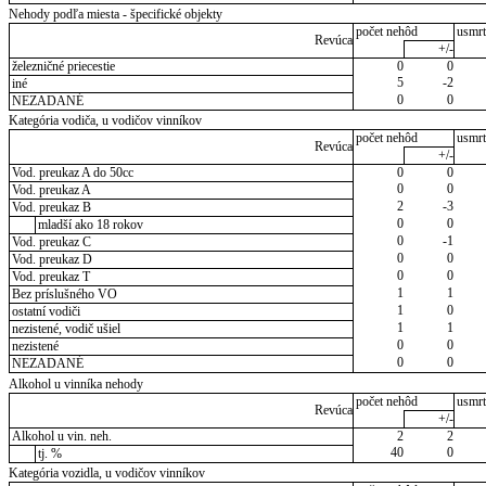
Nehody podľa miesta - špecifické objekty
počet nehôd
usmrt
Revúca
+/-
železničné priecestie
0
0
5
-2
iné
0
0
NEZADANÉ
Kategória vodiča, u vodičov vinníkov
počet nehôd
usmrt
Revúca
+/-
Vod. preukaz A do 50cc
0
0
0
0
Vod. preukaz A
2
-3
Vod. preukaz B
0
0
mladší ako 18 rokov
0
-1
Vod. preukaz C
0
0
Vod. preukaz D
0
0
Vod. preukaz T
1
1
Bez príslušného VO
1
0
ostatní vodiči
1
1
nezistené, vodič ušiel
0
0
nezistené
0
0
NEZADANÉ
Alkohol u vinníka nehody
počet nehôd
usmrt
Revúca
+/-
Alkohol u vin. neh.
2
2
40
0
tj. %
Kategória vozidla, u vodičov vinníkov