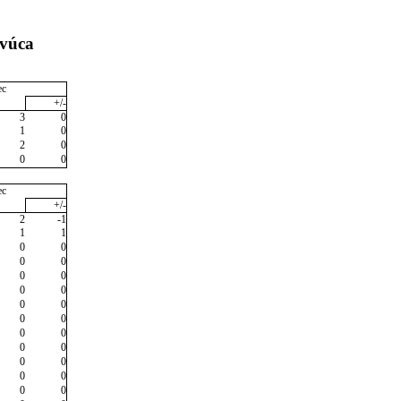
evúca
ec
+/-
3
0
1
0
2
0
0
0
ec
+/-
2
-1
1
1
0
0
0
0
0
0
0
0
0
0
0
0
0
0
0
0
0
0
0
0
0
0