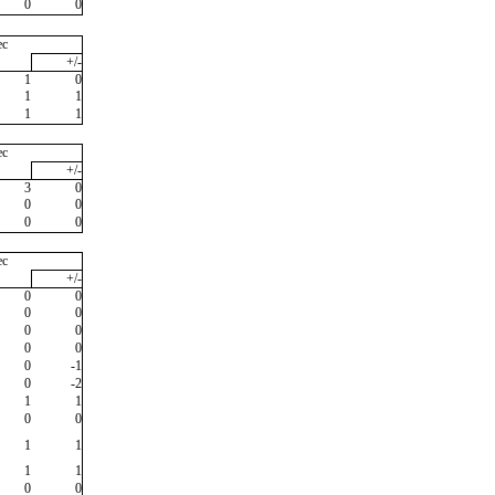
0
0
ec
+/-
1
0
1
1
1
1
ec
+/-
3
0
0
0
0
0
ec
+/-
0
0
0
0
0
0
0
0
0
-1
0
-2
1
1
0
0
1
1
1
1
0
0