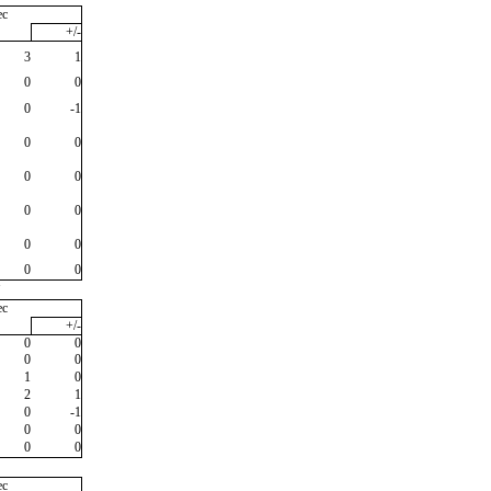
ec
+/-
3
1
0
0
0
-1
0
0
0
0
0
0
0
0
0
0
"
ec
+/-
0
0
0
0
1
0
2
1
0
-1
0
0
0
0
ec