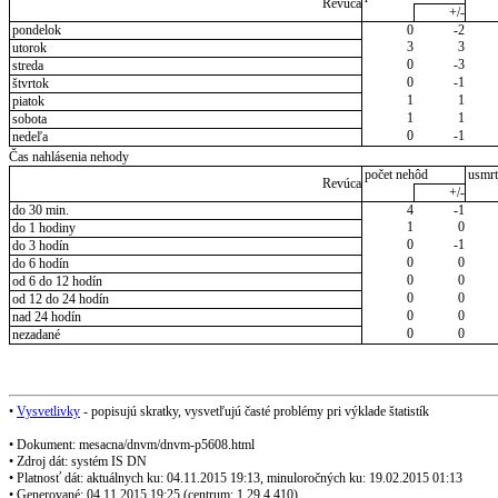
Revúca
+/-
pondelok
0
-2
3
3
utorok
0
-3
streda
0
-1
štvrtok
1
1
piatok
1
1
sobota
0
-1
nedeľa
Čas nahlásenia nehody
počet nehôd
usmrt
Revúca
+/-
do 30 min.
4
-1
1
0
do 1 hodiny
0
-1
do 3 hodín
0
0
do 6 hodín
0
0
od 6 do 12 hodín
0
0
od 12 do 24 hodín
0
0
nad 24 hodín
0
0
nezadané
•
Vysvetlivky
- popisujú skratky, vysvetľujú časté problémy pri výklade štatistík
• Dokument: mesacna/dnvm/dnvm-p5608.html
• Zdroj dát: systém IS DN
• Platnosť dát: aktuálnych ku: 04.11.2015 19:13, minuloročných ku: 19.02.2015 01:13
• Generované: 04.11.2015 19:25 (centrum: 1.29.4.410)