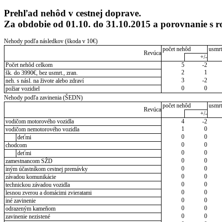
Prehľad nehôd v cestnej doprave.
Za obdobie od 01.10. do 31.10.2015 a porovnanie s
Nehody podľa následkov (škoda v 10€)
počet nehôd
usmrt
Revúca
+/-
Počet nehôd celkom
5
-2
2
1
šk. do 3990€, bez usmrt., zran.
3
-2
neh. s násl. na živote alebo zdraví
0
0
požiar vozidiel
Nehody podľa zavinenia (ŠEDN)
počet nehôd
usmrt
Revúca
+/-
vodičom motorového vozidla
4
-2
1
0
vodičom nemotorového vozidla
0
0
deťmi
0
0
chodcom
0
0
deťmi
0
0
zamestnancom SŽD
0
0
iným účastníkom cestnej premávky
0
0
závadou komunikácie
0
0
technickou závadou vozidla
0
0
lesnou zverou a domácimi zvieratami
0
0
iné zavinenie
0
0
odrazeným kameňom
0
0
zavinenie nezistené