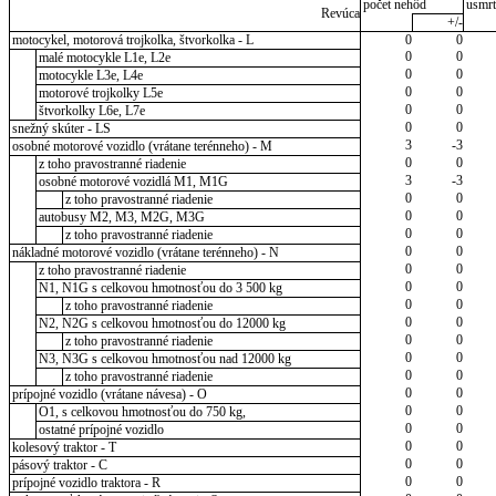
počet nehôd
usmrt
Revúca
+/-
motocykel, motorová trojkolka, štvorkolka - L
0
0
0
0
malé motocykle L1e, L2e
0
0
motocykle L3e, L4e
0
0
motorové trojkolky L5e
0
0
štvorkolky L6e, L7e
0
0
snežný skúter - LS
3
-3
osobné motorové vozidlo (vrátane terénneho) - M
0
0
z toho pravostranné riadenie
3
-3
osobné motorové vozidlá M1, M1G
0
0
z toho pravostranné riadenie
0
0
autobusy M2, M3, M2G, M3G
0
0
z toho pravostranné riadenie
0
0
nákladné motorové vozidlo (vrátane terénneho) - N
0
0
z toho pravostranné riadenie
0
0
N1, N1G s celkovou hmotnosťou do 3 500 kg
0
0
z toho pravostranné riadenie
0
0
N2, N2G s celkovou hmotnosťou do 12000 kg
0
0
z toho pravostranné riadenie
0
0
N3, N3G s celkovou hmotnosťou nad 12000 kg
0
0
z toho pravostranné riadenie
0
0
prípojné vozidlo (vrátane návesa) - O
0
0
O1, s celkovou hmotnosťou do 750 kg,
0
0
ostatné prípojné vozidlo
0
0
kolesový traktor - T
0
0
pásový traktor - C
0
0
prípojné vozidlo traktora - R