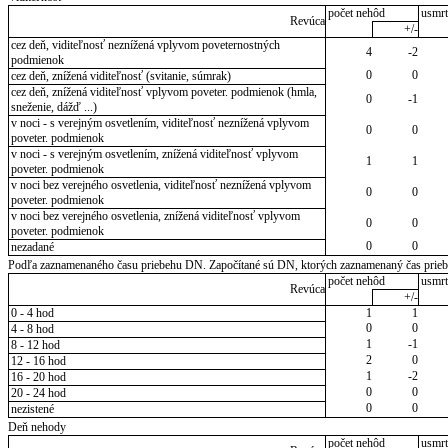
počet nehôd
usmrt
Revúca
+/-
cez deň, viditeľnosť neznížená vplyvom poveternostných
4
-2
podmienok
0
0
cez deň, znížená viditeľnosť (svitanie, súmrak)
cez deň, znížená viditeľnosť vplyvom poveter. podmienok (hmla,
0
-1
sneženie, dážď ...)
v noci - s verejným osvetlením, viditeľnosť neznížená vplyvom
0
0
poveter. podmienok
v noci - s verejným osvetlením, znížená viditeľnosť vplyvom
1
1
poveter. podmienok
v noci bez verejného osvetlenia, viditeľnosť neznížená vplyvom
0
0
poveter. podmienok
v noci bez verejného osvetlenia, znížená viditeľnosť vplyvom
0
0
poveter. podmienok
0
0
nezadané
Podľa zaznamenaného času priebehu DN. Započítané sú DN, ktorých zaznamenaný čas priebeh
počet nehôd
usmrt
Revúca
+/-
0 - 4 hod
1
1
0
0
4 - 8 hod
1
-1
8 - 12 hod
2
0
12 - 16 hod
1
-2
16 - 20 hod
0
0
20 - 24 hod
0
0
nezistené
Deň nehody
počet nehôd
usmrt