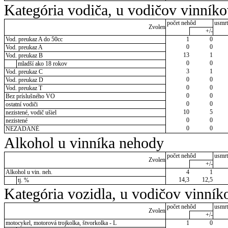
Kategória vodiča, u vodičov vinník
počet nehôd
usmrt
Zvolen
+/-
Vod. preukaz A do 50cc
1
0
0
0
Vod. preukaz A
13
1
Vod. preukaz B
0
0
mladší ako 18 rokov
3
1
Vod. preukaz C
0
0
Vod. preukaz D
0
0
Vod. preukaz T
0
0
Bez príslušného VO
0
0
ostatní vodiči
10
5
nezistené, vodič ušiel
0
0
nezistené
0
0
NEZADANÉ
Alkohol u vinníka nehody
počet nehôd
usmrt
Zvolen
+/-
Alkohol u vin. neh.
4
1
14,3
12,5
tj. %
Kategória vozidla, u vodičov vinník
počet nehôd
usmrt
Zvolen
+/-
motocykel, motorová trojkolka, štvorkolka - L
1
0