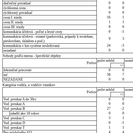
0
0
diaľničný privádzač
0
0
rýchlostná cesta
0
0
rýchlostný privádzač
16
1
cesta I. triedy
1
1
cesta II. triedy
8
6
cesta III. triedy
0
-1
komunikácia účelová - poľné a lesné cesty
komunikácia účelová - ostatné (parkoviská, príjazdy k továrňam,
9
3
pieskovňam, skladom a pod.)
24
-3
komunikácia v km systéme nesledovaná
0
0
nezadané
Nehody podľa miesta - špecifické objekty
počet nehôd
usmrt
Prešov
+/-
železničné priecestie
0
0
58
7
iné
0
0
NEZADANÉ
Kategória vodiča, u vodičov vinníkov
počet nehôd
usmrt
Prešov
+/-
Vod. preukaz A do 50cc
0
0
0
0
Vod. preukaz A
27
-2
Vod. preukaz B
0
0
mladší ako 18 rokov
3
1
Vod. preukaz C
0
-1
Vod. preukaz D
1
1
Vod. preukaz T
4
4
Bez príslušného VO