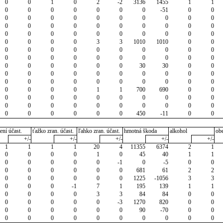
0
0
1
0
2
-2
3136
1455
1
1
0
0
0
0
0
0
0
-51
0
0
0
0
0
0
0
0
0
0
0
0
0
0
0
0
0
0
0
0
0
0
0
0
0
0
0
0
0
0
0
0
0
0
0
0
3
3
1010
1010
0
0
0
0
0
0
0
0
0
0
0
0
0
0
0
0
0
0
0
0
0
0
0
0
0
0
0
0
30
30
0
0
0
0
0
0
0
0
0
0
0
0
0
0
0
0
0
0
0
0
0
0
0
0
0
0
1
1
700
690
0
0
0
0
0
0
0
0
0
0
0
0
0
0
0
0
0
0
0
0
0
0
0
0
0
0
0
0
450
-11
0
0
ení účast.
ťažko zran. účast.
ľahko zran. účast.
hmotná škoda
alkohol
ob
+/-
+/-
+/-
+/-
+/-
1
1
1
1
20
4
11355
6374
2
1
0
0
0
0
1
0
45
40
1
1
0
0
0
0
0
-1
0
-5
0
0
0
0
0
0
0
0
681
61
2
2
0
0
0
0
0
0
1225
-1056
3
3
0
0
0
-1
7
1
195
139
1
1
0
0
0
0
3
3
84
84
0
0
0
0
0
0
0
-3
1270
820
0
0
0
0
0
0
0
0
90
-70
0
0
0
0
0
0
0
0
0
0
0
0