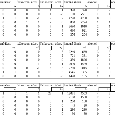
ení účast.
ťažko zran. účast.
ľahko zran. účast.
hmotná škoda
alkohol
ob
+/-
+/-
+/-
+/-
+/-
0
0
0
0
1
1
370
370
2
2
0
0
0
0
1
-3
100
-531
1
1
1
1
0
-1
9
7
4790
4250
0
0
0
0
1
1
9
0
5860
2294
1
1
0
0
0
0
7
1
2690
1010
2
1
0
0
0
0
0
-4
630
-921
2
2
0
0
0
0
0
0
376
-204
0
0
ení účast.
ťažko zran. účast.
ľahko zran. účast.
hmotná škoda
alkohol
ob
+/-
+/-
+/-
+/-
+/-
0
0
0
0
9
7
2240
669
3
3
0
0
0
0
0
-2
721
331
0
0
0
0
0
0
0
-9
350
-1826
1
1
0
0
1
1
4
1
2690
1589
2
1
0
0
0
-1
6
3
2780
2015
1
1
1
1
0
0
5
5
4545
3335
0
0
0
0
0
0
3
-3
1490
155
1
1
ení účast.
ťažko zran. účast.
ľahko zran. účast.
hmotná škoda
alkohol
ob
+/-
+/-
+/-
+/-
+/-
1
1
1
1
23
1
12081
4503
4
3
0
0
0
0
3
3
2100
1560
2
2
0
0
0
0
0
-1
260
-100
2
2
0
0
0
0
0
0
45
20
0
0
0
0
0
0
1
1
280
280
0
0
0
0
0
0
0
0
30
30
0
0