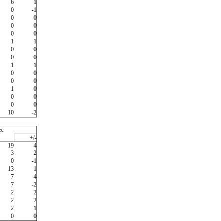
6
1
0
-1
0
0
0
0
0
0
1
1
0
0
0
0
1
1
0
0
0
0
1
0
0
0
0
0
10
-2
ec
+/-
19
4
3
2
0
-1
13
1
7
4
7
-2
2
2
2
2
2
1
0
0