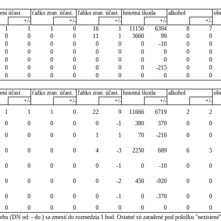
ení účast.
ťažko zran. účast.
ľahko zran. účast.
hmotná škoda
alkohol
ob
+/-
+/-
+/-
+/-
+/-
1
1
1
0
16
1
11156
6394
8
7
0
0
0
0
11
1
3660
99
0
0
0
0
0
0
0
0
0
-10
0
0
0
0
0
0
0
0
0
0
0
0
0
0
0
0
0
0
0
0
0
0
0
0
0
0
0
0
0
-215
0
0
0
0
0
0
0
0
0
0
0
0
ení účast.
ťažko zran. účast.
ľahko zran. účast.
hmotná škoda
alkohol
ob
+/-
+/-
+/-
+/-
+/-
1
1
1
0
22
9
11666
6719
2
2
0
0
0
0
0
-1
380
370
0
0
0
0
0
0
1
1
70
-210
0
0
0
0
0
0
4
-3
2250
689
6
5
0
0
0
0
0
-1
0
-10
0
0
0
0
0
0
0
-2
450
-920
0
0
0
0
0
0
0
-1
0
-370
0
0
0
0
0
0
0
0
0
0
0
0
u (DN od: - do:) sa zmestí do rozmedzia 1 hod. Ostatné sú zaradené pod položku "nezistené