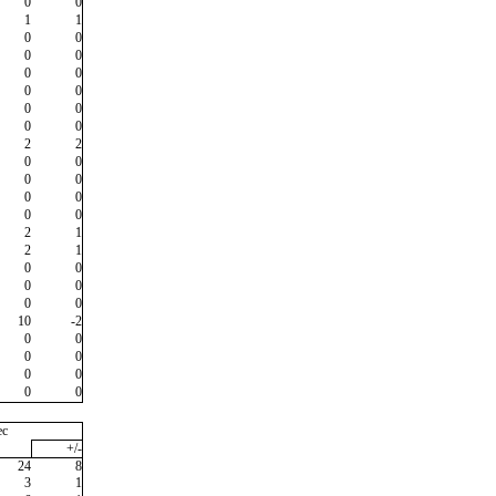
0
0
1
1
0
0
0
0
0
0
0
0
0
0
0
0
2
2
0
0
0
0
0
0
0
0
2
1
2
1
0
0
0
0
0
0
10
-2
0
0
0
0
0
0
0
0
ec
+/-
24
8
3
1