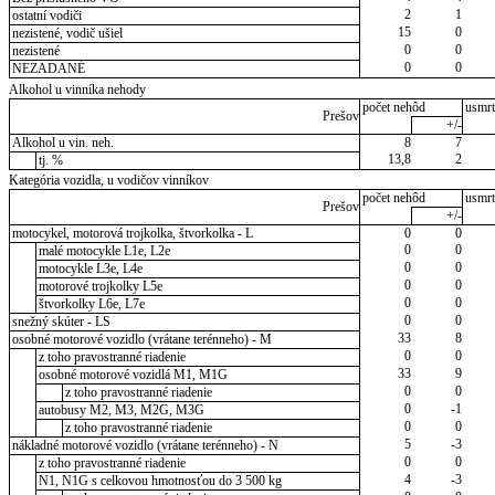
2
1
ostatní vodiči
15
0
nezistené, vodič ušiel
0
0
nezistené
0
0
NEZADANÉ
Alkohol u vinníka nehody
počet nehôd
usmrt
Prešov
+/-
Alkohol u vin. neh.
8
7
13,8
2
tj. %
Kategória vozidla, u vodičov vinníkov
počet nehôd
usmrt
Prešov
+/-
motocykel, motorová trojkolka, štvorkolka - L
0
0
0
0
malé motocykle L1e, L2e
0
0
motocykle L3e, L4e
0
0
motorové trojkolky L5e
0
0
štvorkolky L6e, L7e
0
0
snežný skúter - LS
33
8
osobné motorové vozidlo (vrátane terénneho) - M
0
0
z toho pravostranné riadenie
33
9
osobné motorové vozidlá M1, M1G
0
0
z toho pravostranné riadenie
0
-1
autobusy M2, M3, M2G, M3G
0
0
z toho pravostranné riadenie
5
-3
nákladné motorové vozidlo (vrátane terénneho) - N
0
0
z toho pravostranné riadenie
4
-3
N1, N1G s celkovou hmotnosťou do 3 500 kg