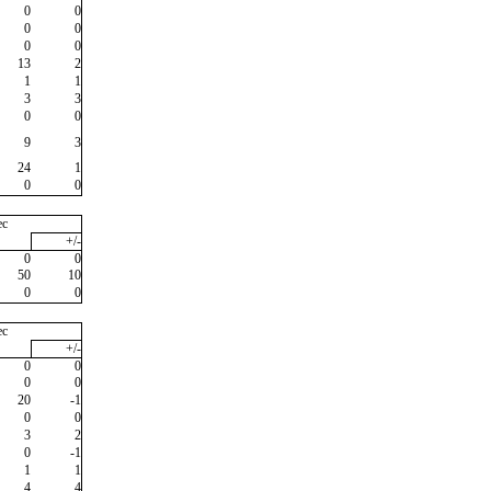
0
0
0
0
0
0
13
2
1
1
3
3
0
0
9
3
24
1
0
0
ec
+/-
0
0
50
10
0
0
ec
+/-
0
0
0
0
20
-1
0
0
3
2
0
-1
1
1
4
4