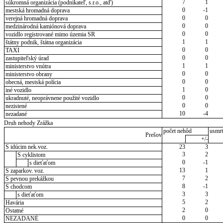
7
1
súkromná organizácia (podnikateľ, s.r.o., atď)
0
-1
mestská hromadná doprava
0
0
verejná hromadná doprava
0
0
medzinárodná kamiónová doprava
0
0
vozidlo registrované mimo územia SR
1
1
štátny podnik, štátna organizácia
0
0
TAXI
0
0
zastupiteľský úrad
1
1
ministerstvo vnútra
0
0
ministerstvo obrany
0
0
obecná, mestská polícia
1
0
iné vozidlo
0
0
ukradnuté, neoprávnene použité vozidlo
0
0
nezistené
10
-4
nezadané
Druh nehody Zrážka
počet nehôd
usmrt
Prešov
+/-
S idúcim nek.voz.
23
3
3
2
S cyklistom
0
-1
s dieťaťom
13
1
S zaparkov. voz.
7
2
S pevnou prekážkou
8
-1
S chodcom
3
3
s dieťaťom
5
2
Havária
2
0
Ostatné
0
0
NEZADANÉ