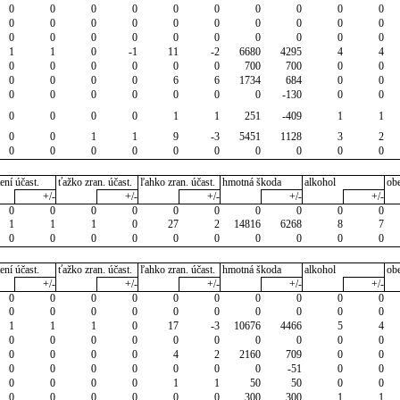
0
0
0
0
0
0
0
0
0
0
0
0
0
0
0
0
0
0
0
0
0
0
0
0
0
0
0
0
0
0
1
1
0
-1
11
-2
6680
4295
4
4
0
0
0
0
0
0
700
700
0
0
0
0
0
0
6
6
1734
684
0
0
0
0
0
0
0
0
0
-130
0
0
0
0
0
0
1
1
251
-409
1
1
0
0
1
1
9
-3
5451
1128
3
2
0
0
0
0
0
0
0
0
0
0
ení účast.
ťažko zran. účast.
ľahko zran. účast.
hmotná škoda
alkohol
ob
+/-
+/-
+/-
+/-
+/-
0
0
0
0
0
0
0
0
0
0
1
1
1
0
27
2
14816
6268
8
7
0
0
0
0
0
0
0
0
0
0
ení účast.
ťažko zran. účast.
ľahko zran. účast.
hmotná škoda
alkohol
ob
+/-
+/-
+/-
+/-
+/-
0
0
0
0
0
0
0
0
0
0
0
0
0
0
0
0
0
0
0
0
1
1
1
0
17
-3
10676
4466
5
4
0
0
0
0
0
0
0
0
0
0
0
0
0
0
4
2
2160
709
0
0
0
0
0
0
0
0
0
-51
0
0
0
0
0
0
1
1
50
50
0
0
0
0
0
0
0
0
300
300
1
1