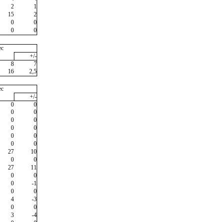
2
1
15
2
0
0
0
0
ec
+/-
8
7
16
2,5
ec
+/-
0
0
0
0
0
0
0
0
0
0
0
0
27
10
0
0
27
11
0
0
0
-1
0
0
4
-3
0
0
3
-4