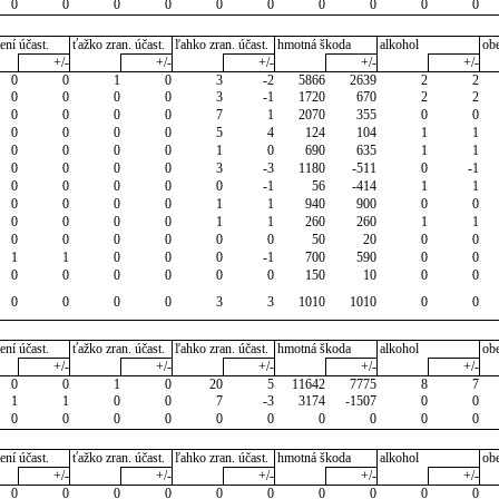
0
0
0
0
0
0
0
0
0
0
ení účast.
ťažko zran. účast.
ľahko zran. účast.
hmotná škoda
alkohol
ob
+/-
+/-
+/-
+/-
+/-
0
0
1
0
3
-2
5866
2639
2
2
0
0
0
0
3
-1
1720
670
2
2
0
0
0
0
7
1
2070
355
0
0
0
0
0
0
5
4
124
104
1
1
0
0
0
0
1
0
690
635
1
1
0
0
0
0
3
-3
1180
-511
0
-1
0
0
0
0
0
-1
56
-414
1
1
0
0
0
0
1
1
940
900
0
0
0
0
0
0
1
1
260
260
1
1
0
0
0
0
0
0
50
20
0
0
1
1
0
0
0
-1
700
590
0
0
0
0
0
0
0
0
150
10
0
0
0
0
0
0
3
3
1010
1010
0
0
ení účast.
ťažko zran. účast.
ľahko zran. účast.
hmotná škoda
alkohol
ob
+/-
+/-
+/-
+/-
+/-
0
0
1
0
20
5
11642
7775
8
7
1
1
0
0
7
-3
3174
-1507
0
0
0
0
0
0
0
0
0
0
0
0
ení účast.
ťažko zran. účast.
ľahko zran. účast.
hmotná škoda
alkohol
ob
+/-
+/-
+/-
+/-
+/-
0
0
0
0
0
0
0
0
0
0