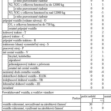
0
0
z toho pravostranné riadenie
1
1
N2, N2G s celkovou hmotnosťou do 12000 kg
0
0
z toho pravostranné riadenie
0
-1
N3, N3G s celkovou hmotnosťou nad 12000 kg
0
0
z toho pravostranné riadenie
0
0
prípojné vozidlo (vrátane návesa) - O
0
0
O1, s celkovou hmotnosťou do 750 kg,
0
0
ostatné prípojné vozidlo
2
2
kolesový traktor - T
0
0
pásový traktor - C
0
0
prípojné vozidlo traktora - R
0
0
traktorom ťahaný vymeniteľný stroj - S
0
0
pracovný stroj - P
2
1
iné cestné vozidlo - V
2
1
bicykel, kolobežka
0
0
záprahové
0
0
jednonápravový traktor s prívesom
0
0
ostatné iné cestné vozidlo
10
-4
nezistený druh cestného vozidla
0
0
električkové dráhové vozidlo - ELEK
0
0
trolejbusové dráhové vozidlo - TR
0
0
železničné dráhové vozidlo - ZE
0
0
nezadané
Prevádzkovateľ vozidla, u vodičov vinníkov
počet nehôd
usmrt
Prešov
+/-
vozidlo súkromné, nevyužívané na zárobkovú činnosť
30
7
3
0
vozidlo súkromné, využívané na zárobkovú činnosť