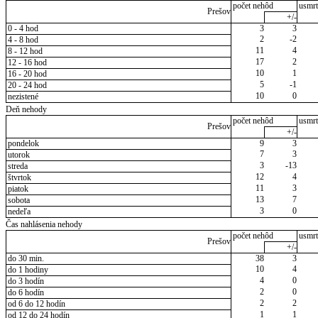
počet nehôd
usmrt
Prešov
+/-
0 - 4 hod
3
3
2
-2
4 - 8 hod
11
4
8 - 12 hod
17
2
12 - 16 hod
10
1
16 - 20 hod
5
-1
20 - 24 hod
10
0
nezistené
Deň nehody
počet nehôd
usmrt
Prešov
+/-
pondelok
9
3
7
3
utorok
3
-13
streda
12
4
štvrtok
11
3
piatok
13
7
sobota
3
0
nedeľa
Čas nahlásenia nehody
počet nehôd
usmrt
Prešov
+/-
do 30 min.
38
3
10
4
do 1 hodiny
4
0
do 3 hodín
2
0
do 6 hodín
2
2
od 6 do 12 hodín
1
1
od 12 do 24 hodín