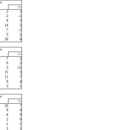
ec
+/-
3
3
2
-1
9
3
14
5
7
-2
5
2
10
0
ec
+/-
7
3
6
2
3
-12
11
5
11
7
9
4
3
1
ec
+/-
32
7
9
4
4
0
2
0
1
1
1
1