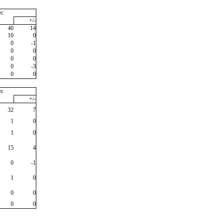
ec
+/-
40
14
10
0
0
-1
0
0
0
0
0
-3
0
0
ec
+/-
32
7
1
0
1
0
15
4
0
-1
1
0
0
0
0
0
"