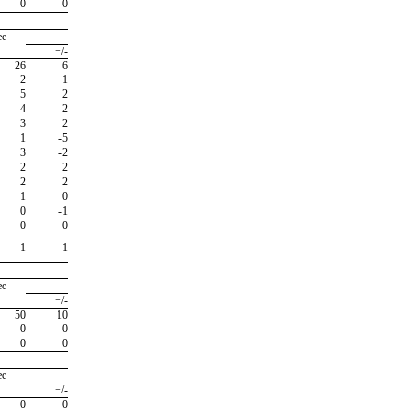
0
0
ec
+/-
26
6
2
1
5
2
4
2
3
2
1
-5
3
-2
2
2
2
2
1
0
0
-1
0
0
1
1
ec
+/-
50
10
0
0
0
0
ec
+/-
0
0