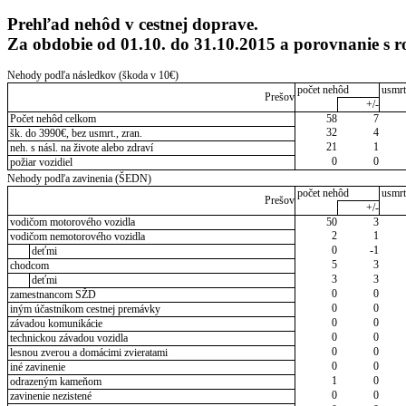
Prehľad nehôd v cestnej doprave.
Za obdobie od 01.10. do 31.10.2015 a porovnanie s 
Nehody podľa následkov (škoda v 10€)
počet nehôd
usmrt
Prešov
+/-
Počet nehôd celkom
58
7
32
4
šk. do 3990€, bez usmrt., zran.
21
1
neh. s násl. na živote alebo zdraví
0
0
požiar vozidiel
Nehody podľa zavinenia (ŠEDN)
počet nehôd
usmrt
Prešov
+/-
vodičom motorového vozidla
50
3
2
1
vodičom nemotorového vozidla
0
-1
deťmi
5
3
chodcom
3
3
deťmi
0
0
zamestnancom SŽD
0
0
iným účastníkom cestnej premávky
0
0
závadou komunikácie
0
0
technickou závadou vozidla
0
0
lesnou zverou a domácimi zvieratami
0
0
iné zavinenie
1
0
odrazeným kameňom
0
0
zavinenie nezistené