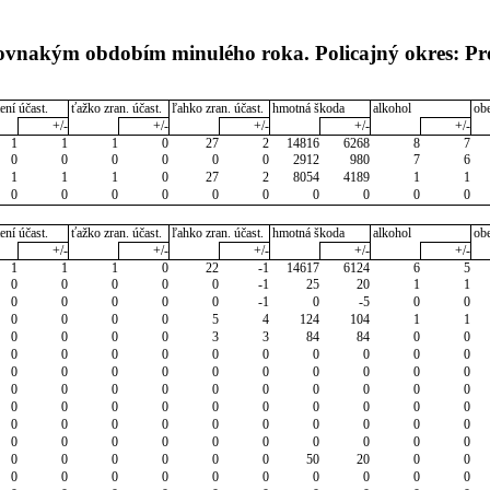
rovnakým obdobím minulého roka. Policajný okres: Pr
ení účast.
ťažko zran. účast.
ľahko zran. účast.
hmotná škoda
alkohol
ob
+/-
+/-
+/-
+/-
+/-
1
1
1
0
27
2
14816
6268
8
7
0
0
0
0
0
0
2912
980
7
6
1
1
1
0
27
2
8054
4189
1
1
0
0
0
0
0
0
0
0
0
0
ení účast.
ťažko zran. účast.
ľahko zran. účast.
hmotná škoda
alkohol
ob
+/-
+/-
+/-
+/-
+/-
1
1
1
0
22
-1
14617
6124
6
5
0
0
0
0
0
-1
25
20
1
1
0
0
0
0
0
-1
0
-5
0
0
0
0
0
0
5
4
124
104
1
1
0
0
0
0
3
3
84
84
0
0
0
0
0
0
0
0
0
0
0
0
0
0
0
0
0
0
0
0
0
0
0
0
0
0
0
0
0
0
0
0
0
0
0
0
0
0
0
0
0
0
0
0
0
0
0
0
0
0
0
0
0
0
0
0
0
0
0
0
0
0
0
0
0
0
0
0
50
20
0
0
0
0
0
0
0
0
0
0
0
0