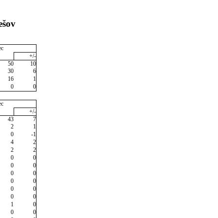
ešov
ec
+/-
50
10
30
6
16
1
0
0
ec
+/-
43
7
2
1
0
-1
4
2
2
2
0
0
0
0
0
0
0
0
0
0
0
0
1
0
0
0