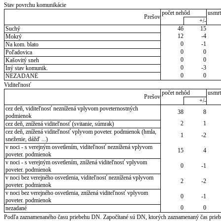
Stav povrchu komunikácie
počet nehôd
usmrt
Prešov
+/-
Suchý
46
15
12
-4
Mokrý
0
-1
Na kom. blato
0
0
Poľadovica
0
0
Kašovitý sneh
0
-3
Iný stav komunik.
0
0
NEZADANÉ
Viditeľnosť
počet nehôd
usmrt
Prešov
+/-
cez deň, viditeľnosť neznížená vplyvom poveternostných
38
8
podmienok
2
1
cez deň, znížená viditeľnosť (svitanie, súmrak)
cez deň, znížená viditeľnosť vplyvom poveter. podmienok (hmla,
1
-2
sneženie, dážď ...)
v noci - s verejným osvetlením, viditeľnosť neznížená vplyvom
15
4
poveter. podmienok
v noci - s verejným osvetlením, znížená viditeľnosť vplyvom
0
-1
poveter. podmienok
v noci bez verejného osvetlenia, viditeľnosť neznížená vplyvom
2
-2
poveter. podmienok
v noci bez verejného osvetlenia, znížená viditeľnosť vplyvom
0
-1
poveter. podmienok
0
0
nezadané
Podľa zaznamenaného času priebehu DN. Započítané sú DN, ktorých zaznamenaný čas priebeh