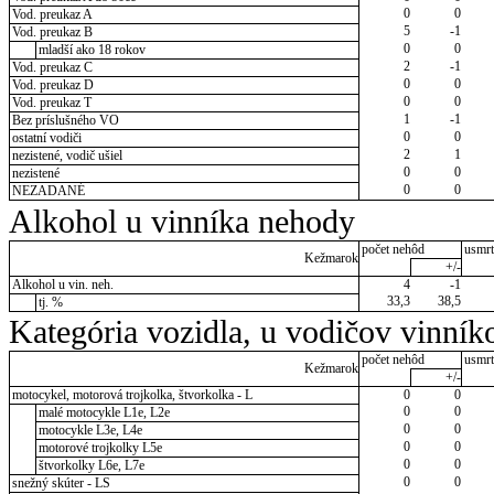
0
0
Vod. preukaz A
5
-1
Vod. preukaz B
0
0
mladší ako 18 rokov
2
-1
Vod. preukaz C
0
0
Vod. preukaz D
0
0
Vod. preukaz T
1
-1
Bez príslušného VO
0
0
ostatní vodiči
2
1
nezistené, vodič ušiel
0
0
nezistené
0
0
NEZADANÉ
Alkohol u vinníka nehody
počet nehôd
usmrt
Kežmarok
+/-
Alkohol u vin. neh.
4
-1
33,3
38,5
tj. %
Kategória vozidla, u vodičov vinník
počet nehôd
usmrt
Kežmarok
+/-
motocykel, motorová trojkolka, štvorkolka - L
0
0
0
0
malé motocykle L1e, L2e
0
0
motocykle L3e, L4e
0
0
motorové trojkolky L5e
0
0
štvorkolky L6e, L7e
0
0
snežný skúter - LS