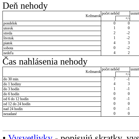
Deň nehody
počet nehôd
usmrt
Kežmarok
+/-
pondelok
0
0
1
0
utorok
2
-2
streda
1
-2
štvrtok
4
3
piatok
0
-2
sobota
4
2
nedeľa
Čas nahlásenia nehody
počet nehôd
usmrt
Kežmarok
+/-
do 30 min.
7
-1
4
3
do 1 hodiny
1
-1
do 3 hodín
0
0
do 6 hodín
0
-1
od 6 do 12 hodín
0
0
od 12 do 24 hodín
0
-1
nad 24 hodín
0
0
nezadané
•
Vysvetlivky
- popisujú skratky, vys