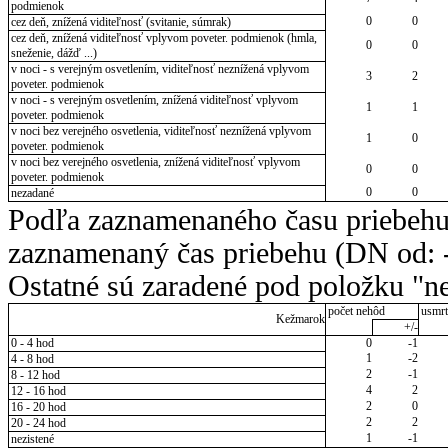
podmienok
0
0
cez deň, znížená viditeľnosť (svitanie, súmrak)
cez deň, znížená viditeľnosť vplyvom poveter. podmienok (hmla,
0
0
sneženie, dážď ...)
v noci - s verejným osvetlením, viditeľnosť neznížená vplyvom
3
2
poveter. podmienok
v noci - s verejným osvetlením, znížená viditeľnosť vplyvom
1
1
poveter. podmienok
v noci bez verejného osvetlenia, viditeľnosť neznížená vplyvom
1
0
poveter. podmienok
v noci bez verejného osvetlenia, znížená viditeľnosť vplyvom
0
0
poveter. podmienok
0
0
nezadané
Podľa zaznamenaného času priebehu
zaznamenaný čas priebehu (DN od: -
Ostatné sú zaradené pod položku "ne
počet nehôd
usmrt
Kežmarok
+/-
0 - 4 hod
0
-1
1
-2
4 - 8 hod
2
-1
8 - 12 hod
4
2
12 - 16 hod
2
0
16 - 20 hod
2
2
20 - 24 hod
1
-1
nezistené