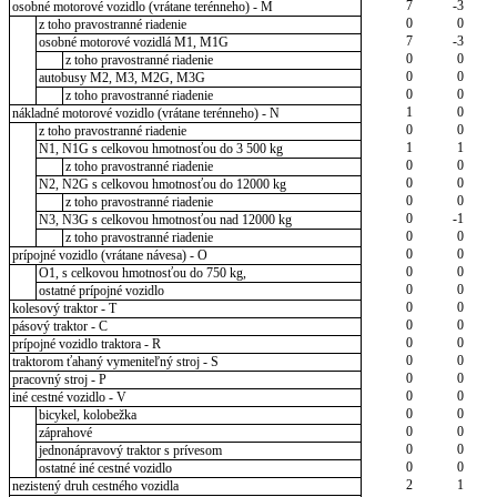
7
-3
osobné motorové vozidlo (vrátane terénneho) - M
0
0
z toho pravostranné riadenie
7
-3
osobné motorové vozidlá M1, M1G
0
0
z toho pravostranné riadenie
0
0
autobusy M2, M3, M2G, M3G
0
0
z toho pravostranné riadenie
1
0
nákladné motorové vozidlo (vrátane terénneho) - N
0
0
z toho pravostranné riadenie
1
1
N1, N1G s celkovou hmotnosťou do 3 500 kg
0
0
z toho pravostranné riadenie
0
0
N2, N2G s celkovou hmotnosťou do 12000 kg
0
0
z toho pravostranné riadenie
0
-1
N3, N3G s celkovou hmotnosťou nad 12000 kg
0
0
z toho pravostranné riadenie
0
0
prípojné vozidlo (vrátane návesa) - O
0
0
O1, s celkovou hmotnosťou do 750 kg,
0
0
ostatné prípojné vozidlo
0
0
kolesový traktor - T
0
0
pásový traktor - C
0
0
prípojné vozidlo traktora - R
0
0
traktorom ťahaný vymeniteľný stroj - S
0
0
pracovný stroj - P
0
0
iné cestné vozidlo - V
0
0
bicykel, kolobežka
0
0
záprahové
0
0
jednonápravový traktor s prívesom
0
0
ostatné iné cestné vozidlo
2
1
nezistený druh cestného vozidla