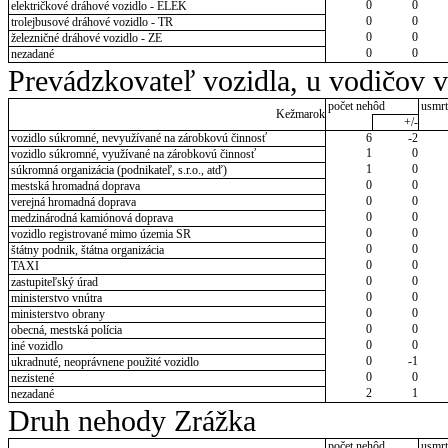
0
0
električkové dráhové vozidlo - ELEK
0
0
trolejbusové dráhové vozidlo - TR
0
0
železničné dráhové vozidlo - ZE
0
0
nezadané
Prevádzkovateľ vozidla, u vodičov 
počet nehôd
usmrt
Kežmarok
+/-
vozidlo súkromné, nevyužívané na zárobkovú činnosť
6
-2
1
0
vozidlo súkromné, využívané na zárobkovú činnosť
1
0
súkromná organizácia (podnikateľ, s.r.o., atď)
0
0
mestská hromadná doprava
0
0
verejná hromadná doprava
0
0
medzinárodná kamiónová doprava
0
0
vozidlo registrované mimo územia SR
0
0
štátny podnik, štátna organizácia
0
0
TAXI
0
0
zastupiteľský úrad
0
0
ministerstvo vnútra
0
0
ministerstvo obrany
0
0
obecná, mestská polícia
0
0
iné vozidlo
0
-1
ukradnuté, neoprávnene použité vozidlo
0
0
nezistené
2
1
nezadané
Druh nehody Zrážka
počet nehôd
usmrt