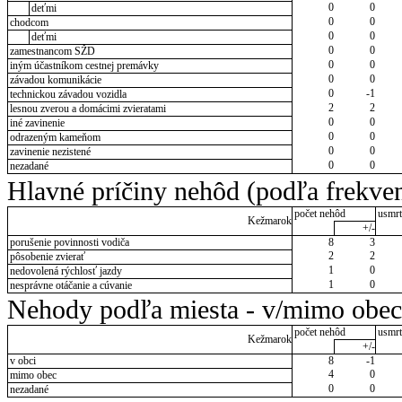
0
0
deťmi
0
0
chodcom
0
0
deťmi
0
0
zamestnancom SŽD
0
0
iným účastníkom cestnej premávky
0
0
závadou komunikácie
0
-1
technickou závadou vozidla
2
2
lesnou zverou a domácimi zvieratami
0
0
iné zavinenie
0
0
odrazeným kameňom
0
0
zavinenie nezistené
0
0
nezadané
Hlavné príčiny nehôd (podľa frekven
počet nehôd
usmrt
Kežmarok
+/-
porušenie povinnosti vodiča
8
3
2
2
pôsobenie zvierať
1
0
nedovolená rýchlosť jazdy
1
0
nesprávne otáčanie a cúvanie
Nehody podľa miesta - v/mimo obec
počet nehôd
usmrt
Kežmarok
+/-
v obci
8
-1
4
0
mimo obec
0
0
nezadané