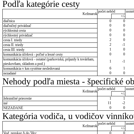
Podľa kategórie cesty
počet nehôd
usmrt
Kežmarok
+/-
diaľnica
0
0
0
0
diaľničný privádzač
0
0
rýchlostná cesta
0
0
rýchlostný privádzač
2
0
cesta I. triedy
2
-1
cesta II. triedy
1
0
cesta III. triedy
0
0
komunikácia účelová - poľné a lesné cesty
komunikácia účelová - ostatné (parkoviská, príjazdy k továrňam,
1
-1
pieskovňam, skladom a pod.)
6
1
komunikácia v km systéme nesledovaná
0
0
nezadané
Nehody podľa miesta - špecifické ob
počet nehôd
usmrt
Kežmarok
+/-
železničné priecestie
1
1
11
-2
iné
0
0
NEZADANÉ
Kategória vodiča, u vodičov vinník
počet nehôd
usmrt
Kežmarok
+/-
Vod. preukaz A do 50cc
0
0