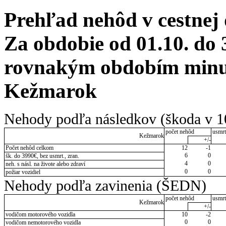
Prehľad nehôd v cestnej
Za obdobie od 01.10. do 
rovnakým obdobím minulé
Kežmarok
Nehody podľa následkov (škoda v 1
počet nehôd
usmrt
Kežmarok
+/-
Počet nehôd celkom
12
-1
6
0
šk. do 3990€, bez usmrt., zran.
4
0
neh. s násl. na živote alebo zdraví
0
0
požiar vozidiel
Nehody podľa zavinenia (ŠEDN)
počet nehôd
usmrt
Kežmarok
+/-
vodičom motorového vozidla
10
-2
0
0
vodičom nemotorového vozidla