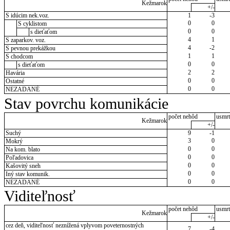
Kežmarok
+/-
S idúcim nek.voz.
1
-3
0
0
S cyklistom
0
0
s dieťaťom
4
1
S zaparkov. voz.
4
-2
S pevnou prekážkou
1
1
S chodcom
0
0
s dieťaťom
2
2
Havária
0
0
Ostatné
0
0
NEZADANÉ
Stav povrchu komunikácie
počet nehôd
usmrt
Kežmarok
+/-
Suchý
9
-1
3
0
Mokrý
0
0
Na kom. blato
0
0
Poľadovica
0
0
Kašovitý sneh
0
0
Iný stav komunik.
0
0
NEZADANÉ
Viditeľnosť
počet nehôd
usmrt
Kežmarok
+/-
cez deň, viditeľnosť neznížená vplyvom poveternostných
7
-4