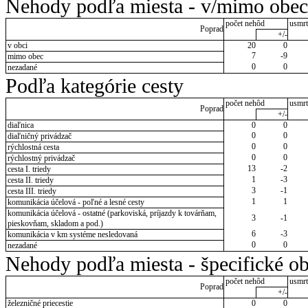
Nehody podľa miesta - v/mimo obec
počet nehôd
usmrt
Poprad
+/-
v obci
20
0
7
-9
mimo obec
0
0
nezadané
Podľa kategórie cesty
počet nehôd
usmrt
Poprad
+/-
diaľnica
0
0
0
0
diaľničný privádzač
0
0
rýchlostná cesta
0
0
rýchlostný privádzač
13
-2
cesta I. triedy
1
-3
cesta II. triedy
3
-1
cesta III. triedy
1
1
komunikácia účelová - poľné a lesné cesty
komunikácia účelová - ostatné (parkoviská, príjazdy k továrňam,
3
-1
pieskovňam, skladom a pod.)
6
-3
komunikácia v km systéme nesledovaná
0
0
nezadané
Nehody podľa miesta - špecifické ob
počet nehôd
usmrt
Poprad
+/-
železničné priecestie
0
0