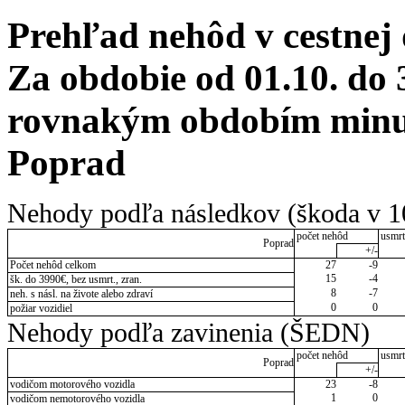
Prehľad nehôd v cestnej
Za obdobie od 01.10. do 
rovnakým obdobím minulé
Poprad
Nehody podľa následkov (škoda v 1
počet nehôd
usmrt
Poprad
+/-
Počet nehôd celkom
27
-9
15
-4
šk. do 3990€, bez usmrt., zran.
8
-7
neh. s násl. na živote alebo zdraví
0
0
požiar vozidiel
Nehody podľa zavinenia (ŠEDN)
počet nehôd
usmrt
Poprad
+/-
vodičom motorového vozidla
23
-8
1
0
vodičom nemotorového vozidla