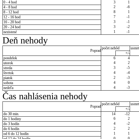
0 - 4 hod
3
1
2
-6
4 - 8 hod
8
1
8 - 12 hod
7
-1
12 - 16 hod
3
-1
16 - 20 hod
3
-2
20 - 24 hod
1
-1
nezistené
Deň nehody
počet nehôd
usmrt
Poprad
+/-
pondelok
6
4
4
2
utorok
3
-5
streda
4
-4
štvrtok
2
-3
piatok
4
0
sobota
4
-3
nedeľa
Čas nahlásenia nehody
počet nehôd
usmrt
Poprad
+/-
do 30 min.
14
-12
6
2
do 1 hodiny
4
-2
do 3 hodín
2
2
do 6 hodín
1
1
od 6 do 12 hodín
0
0
od 12 do 24 hodín