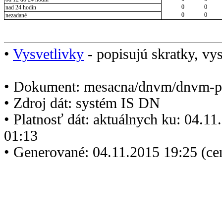
0
0
nad 24 hodín
0
0
nezadané
•
Vysvetlivky
- popisujú skratky, vys
• Dokument: mesacna/dnvm/dnvm-p
• Zdroj dát: systém IS DN
• Platnosť dát: aktuálnych ku: 04.1
01:13
• Generované: 04.11.2015 19:25 (ce