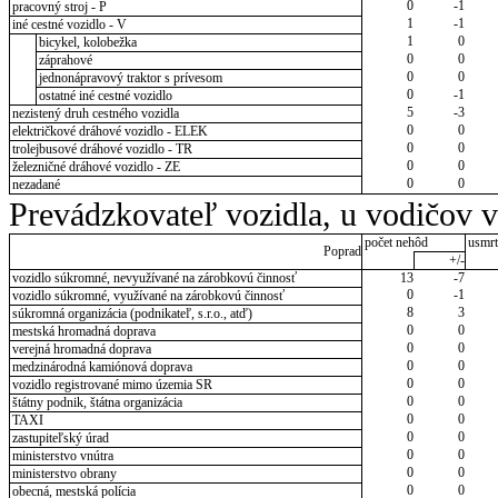
0
-1
pracovný stroj - P
1
-1
iné cestné vozidlo - V
1
0
bicykel, kolobežka
0
0
záprahové
0
0
jednonápravový traktor s prívesom
0
-1
ostatné iné cestné vozidlo
5
-3
nezistený druh cestného vozidla
0
0
električkové dráhové vozidlo - ELEK
0
0
trolejbusové dráhové vozidlo - TR
0
0
železničné dráhové vozidlo - ZE
0
0
nezadané
Prevádzkovateľ vozidla, u vodičov 
počet nehôd
usmrt
Poprad
+/-
vozidlo súkromné, nevyužívané na zárobkovú činnosť
13
-7
0
-1
vozidlo súkromné, využívané na zárobkovú činnosť
8
3
súkromná organizácia (podnikateľ, s.r.o., atď)
0
0
mestská hromadná doprava
0
0
verejná hromadná doprava
0
0
medzinárodná kamiónová doprava
0
0
vozidlo registrované mimo územia SR
0
0
štátny podnik, štátna organizácia
0
0
TAXI
0
0
zastupiteľský úrad
0
0
ministerstvo vnútra
0
0
ministerstvo obrany
0
0
obecná, mestská polícia