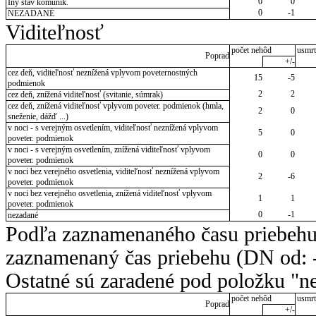
0
0
Iný stav komunik.
0
-1
NEZADANÉ
Viditeľnosť
počet nehôd
usmrt
Poprad
+/-
cez deň, viditeľnosť neznížená vplyvom poveternostných
15
-5
podmienok
2
2
cez deň, znížená viditeľnosť (svitanie, súmrak)
cez deň, znížená viditeľnosť vplyvom poveter. podmienok (hmla,
2
0
sneženie, dážď ...)
v noci - s verejným osvetlením, viditeľnosť neznížená vplyvom
5
0
poveter. podmienok
v noci - s verejným osvetlením, znížená viditeľnosť vplyvom
0
0
poveter. podmienok
v noci bez verejného osvetlenia, viditeľnosť neznížená vplyvom
2
-6
poveter. podmienok
v noci bez verejného osvetlenia, znížená viditeľnosť vplyvom
1
1
poveter. podmienok
0
-1
nezadané
Podľa zaznamenaného času priebehu
zaznamenaný čas priebehu (DN od: -
Ostatné sú zaradené pod položku "ne
počet nehôd
usmrt
Poprad
+/-