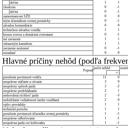
1
1
deťmi
0
-1
chodcom
0
-1
deťmi
0
0
zamestnancom SŽD
0
-1
iným účastníkom cestnej premávky
0
0
závadou komunikácie
1
1
technickou závadou vozidla
0
-1
lesnou zverou a domácimi zvieratami
1
1
iné zavinenie
1
1
odrazeným kameňom
0
-1
zavinenie nezistené
0
0
nezadané
Hlavné príčiny nehôd (podľa frekven
počet nehôd
usmrt
Poprad
+/-
porušenie povinnosti vodiča
11
0
3
0
nesprávne otáčanie a cúvanie
2
-2
nesprávny spôsob jazdy
2
1
nesprávne predchádzanie
2
-3
nedovolená rýchlosť jazdy
2
0
nedodržanie vzdialenosti medzi vozidlami
1
1
vplyv prevádzky
1
1
technická porucha
1
-1
porušenie povinnosti účastníka cestnej premávky
1
-1
nesprávne odbočovanie
1
-1
nesprávna jazda cez križovatku