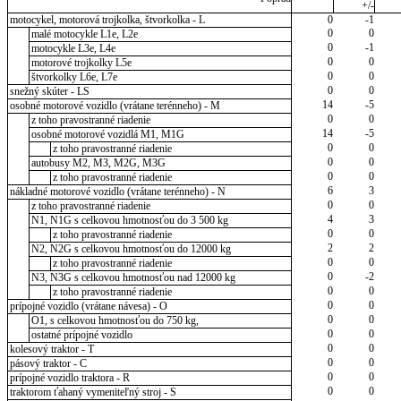
+/-
motocykel, motorová trojkolka, štvorkolka - L
0
-1
0
0
malé motocykle L1e, L2e
0
-1
motocykle L3e, L4e
0
0
motorové trojkolky L5e
0
0
štvorkolky L6e, L7e
0
0
snežný skúter - LS
14
-5
osobné motorové vozidlo (vrátane terénneho) - M
0
0
z toho pravostranné riadenie
14
-5
osobné motorové vozidlá M1, M1G
0
0
z toho pravostranné riadenie
0
0
autobusy M2, M3, M2G, M3G
0
0
z toho pravostranné riadenie
6
3
nákladné motorové vozidlo (vrátane terénneho) - N
0
0
z toho pravostranné riadenie
4
3
N1, N1G s celkovou hmotnosťou do 3 500 kg
0
0
z toho pravostranné riadenie
2
2
N2, N2G s celkovou hmotnosťou do 12000 kg
0
0
z toho pravostranné riadenie
0
-2
N3, N3G s celkovou hmotnosťou nad 12000 kg
0
0
z toho pravostranné riadenie
0
0
prípojné vozidlo (vrátane návesa) - O
0
0
O1, s celkovou hmotnosťou do 750 kg,
0
0
ostatné prípojné vozidlo
0
0
kolesový traktor - T
0
0
pásový traktor - C
0
0
prípojné vozidlo traktora - R
0
0
traktorom ťahaný vymeniteľný stroj - S