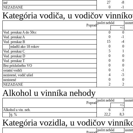
27
-8
iné
0
-1
NEZADANÉ
Kategória vodiča, u vodičov vinník
počet nehôd
usmrt
Poprad
+/-
Vod. preukaz A do 50cc
0
0
0
-1
Vod. preukaz A
15
-4
Vod. preukaz B
0
0
mladší ako 18 rokov
5
1
Vod. preukaz C
0
0
Vod. preukaz D
0
0
Vod. preukaz T
0
0
Bez príslušného VO
0
-1
ostatní vodiči
4
-5
nezistené, vodič ušiel
0
0
nezistené
2
2
NEZADANÉ
Alkohol u vinníka nehody
počet nehôd
usmrt
Poprad
+/-
Alkohol u vin. neh.
6
3
22,2
8,3
tj. %
Kategória vozidla, u vodičov vinník
počet nehôd
usmrt
Poprad