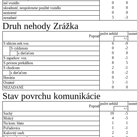
0
0
iné vozidlo
0
0
ukradnuté, neoprávnene použité vozidlo
0
0
nezistené
5
-3
nezadané
Druh nehody Zrážka
počet nehôd
usmrt
Poprad
+/-
S idúcim nek.voz.
6
-9
0
-2
S cyklistom
0
0
s dieťaťom
8
-1
S zaparkov. voz.
8
5
S pevnou prekážkou
2
-1
S chodcom
0
-2
s dieťaťom
0
-2
Havária
3
-1
Ostatné
0
0
NEZADANÉ
Stav povrchu komunikácie
počet nehôd
usmrt
Poprad
+/-
Suchý
19
-5
4
-5
Mokrý
1
1
Na kom. blato
1
-1
Poľadovica
2
2
Kašovitý sneh