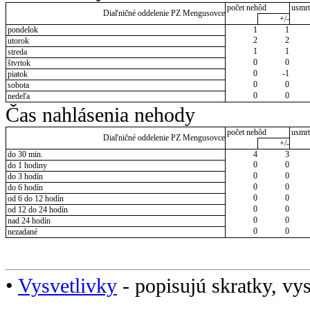
počet nehôd
usmrt
Diaľničné oddelenie PZ Mengusovce
+/-
pondelok
1
1
2
2
utorok
1
1
streda
0
0
štvrtok
0
-1
piatok
0
0
sobota
0
0
nedeľa
Čas nahlásenia nehody
počet nehôd
usmrt
Diaľničné oddelenie PZ Mengusovce
+/-
do 30 min.
4
3
0
0
do 1 hodiny
0
0
do 3 hodín
0
0
do 6 hodín
0
0
od 6 do 12 hodín
0
0
od 12 do 24 hodín
0
0
nad 24 hodín
0
0
nezadané
•
Vysvetlivky
- popisujú skratky, vys