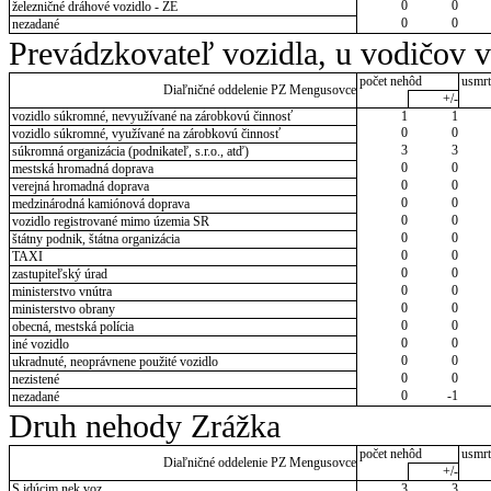
0
0
železničné dráhové vozidlo - ZE
0
0
nezadané
Prevádzkovateľ vozidla, u vodičov 
počet nehôd
usmrt
Diaľničné oddelenie PZ Mengusovce
+/-
vozidlo súkromné, nevyužívané na zárobkovú činnosť
1
1
0
0
vozidlo súkromné, využívané na zárobkovú činnosť
3
3
súkromná organizácia (podnikateľ, s.r.o., atď)
0
0
mestská hromadná doprava
0
0
verejná hromadná doprava
0
0
medzinárodná kamiónová doprava
0
0
vozidlo registrované mimo územia SR
0
0
štátny podnik, štátna organizácia
0
0
TAXI
0
0
zastupiteľský úrad
0
0
ministerstvo vnútra
0
0
ministerstvo obrany
0
0
obecná, mestská polícia
0
0
iné vozidlo
0
0
ukradnuté, neoprávnene použité vozidlo
0
0
nezistené
0
-1
nezadané
Druh nehody Zrážka
počet nehôd
usmrt
Diaľničné oddelenie PZ Mengusovce
+/-
S idúcim nek.voz.
3
3