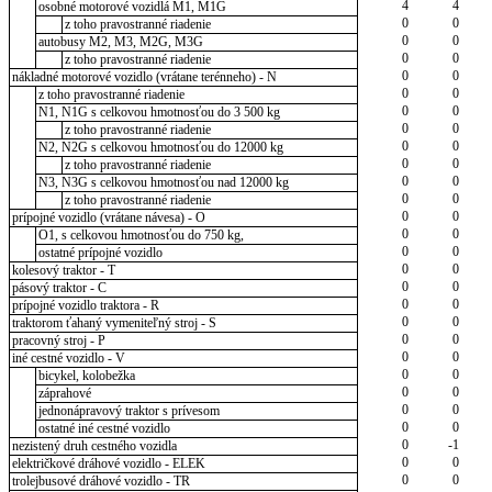
4
4
osobné motorové vozidlá M1, M1G
0
0
z toho pravostranné riadenie
0
0
autobusy M2, M3, M2G, M3G
0
0
z toho pravostranné riadenie
0
0
nákladné motorové vozidlo (vrátane terénneho) - N
0
0
z toho pravostranné riadenie
0
0
N1, N1G s celkovou hmotnosťou do 3 500 kg
0
0
z toho pravostranné riadenie
0
0
N2, N2G s celkovou hmotnosťou do 12000 kg
0
0
z toho pravostranné riadenie
0
0
N3, N3G s celkovou hmotnosťou nad 12000 kg
0
0
z toho pravostranné riadenie
0
0
prípojné vozidlo (vrátane návesa) - O
0
0
O1, s celkovou hmotnosťou do 750 kg,
0
0
ostatné prípojné vozidlo
0
0
kolesový traktor - T
0
0
pásový traktor - C
0
0
prípojné vozidlo traktora - R
0
0
traktorom ťahaný vymeniteľný stroj - S
0
0
pracovný stroj - P
0
0
iné cestné vozidlo - V
0
0
bicykel, kolobežka
0
0
záprahové
0
0
jednonápravový traktor s prívesom
0
0
ostatné iné cestné vozidlo
0
-1
nezistený druh cestného vozidla
0
0
električkové dráhové vozidlo - ELEK
0
0
trolejbusové dráhové vozidlo - TR