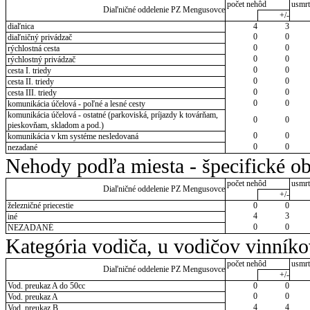
počet nehôd
usmrt
Diaľničné oddelenie PZ Mengusovce
+/-
diaľnica
4
3
0
0
diaľničný privádzač
0
0
rýchlostná cesta
0
0
rýchlostný privádzač
0
0
cesta I. triedy
0
0
cesta II. triedy
0
0
cesta III. triedy
0
0
komunikácia účelová - poľné a lesné cesty
komunikácia účelová - ostatné (parkoviská, príjazdy k továrňam,
0
0
pieskovňam, skladom a pod.)
0
0
komunikácia v km systéme nesledovaná
0
0
nezadané
Nehody podľa miesta - špecifické ob
počet nehôd
usmrt
Diaľničné oddelenie PZ Mengusovce
+/-
železničné priecestie
0
0
4
3
iné
0
0
NEZADANÉ
Kategória vodiča, u vodičov vinník
počet nehôd
usmrt
Diaľničné oddelenie PZ Mengusovce
+/-
Vod. preukaz A do 50cc
0
0
0
0
Vod. preukaz A
4
4
Vod. preukaz B