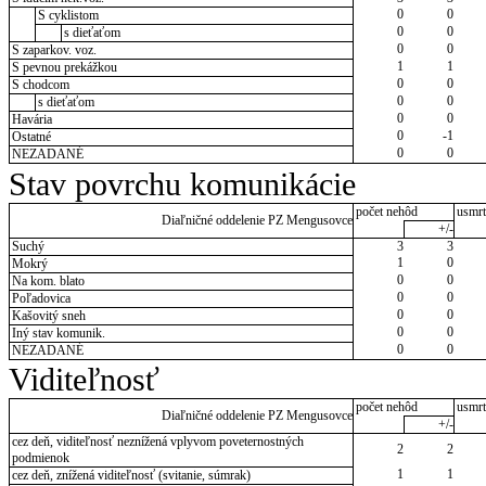
0
0
S cyklistom
0
0
s dieťaťom
0
0
S zaparkov. voz.
1
1
S pevnou prekážkou
0
0
S chodcom
0
0
s dieťaťom
0
0
Havária
0
-1
Ostatné
0
0
NEZADANÉ
Stav povrchu komunikácie
počet nehôd
usmrt
Diaľničné oddelenie PZ Mengusovce
+/-
Suchý
3
3
1
0
Mokrý
0
0
Na kom. blato
0
0
Poľadovica
0
0
Kašovitý sneh
0
0
Iný stav komunik.
0
0
NEZADANÉ
Viditeľnosť
počet nehôd
usmrt
Diaľničné oddelenie PZ Mengusovce
+/-
cez deň, viditeľnosť neznížená vplyvom poveternostných
2
2
podmienok
1
1
cez deň, znížená viditeľnosť (svitanie, súmrak)