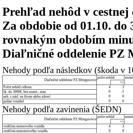
Prehľad nehôd v cestnej
Za obdobie od 01.10. do 
rovnakým obdobím minulé
Diaľničné oddelenie PZ
Nehody podľa následkov (škoda v 1
počet nehôd
usmrt
Diaľničné oddelenie PZ Mengusovce
+/-
Počet nehôd celkom
4
3
0
-1
šk. do 3990€, bez usmrt., zran.
0
0
neh. s násl. na živote alebo zdraví
0
0
požiar vozidiel
Nehody podľa zavinenia (ŠEDN)
počet nehôd
usmrt
Diaľničné oddelenie PZ Mengusovce
+/-
vodičom motorového vozidla
4
3
0
0
vodičom nemotorového vozidla