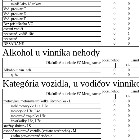
0
0
mladší ako 18 rokov
0
0
Vod. preukaz C
0
0
Vod. preukaz D
0
0
Vod. preukaz T
0
0
Bez príslušného VO
0
0
ostatní vodiči
0
-1
nezistené, vodič ušiel
0
0
nezistené
0
0
NEZADANÉ
Alkohol u vinníka nehody
počet nehôd
usmrt
Diaľničné oddelenie PZ Mengusovce
+/-
Alkohol u vin. neh.
0
0
0
0
tj. %
Kategória vozidla, u vodičov vinník
počet nehôd
usmrt
Diaľničné oddelenie PZ Mengusovce
+/-
motocykel, motorová trojkolka, štvorkolka - L
0
0
0
0
malé motocykle L1e, L2e
0
0
motocykle L3e, L4e
0
0
motorové trojkolky L5e
0
0
štvorkolky L6e, L7e
0
0
snežný skúter - LS
4
4
osobné motorové vozidlo (vrátane terénneho) - M
0
0
z toho pravostranné riadenie