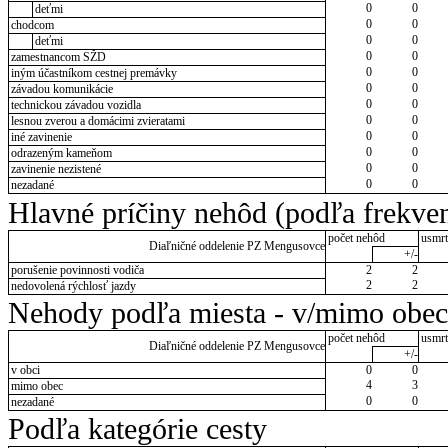
0
0
deťmi
0
0
chodcom
0
0
deťmi
0
0
zamestnancom SŽD
0
0
iným účastníkom cestnej premávky
0
0
závadou komunikácie
0
0
technickou závadou vozidla
0
0
lesnou zverou a domácimi zvieratami
0
0
iné zavinenie
0
0
odrazeným kameňom
0
0
zavinenie nezistené
0
0
nezadané
Hlavné príčiny nehôd (podľa frekven
počet nehôd
usmrt
Diaľničné oddelenie PZ Mengusovce
+/-
porušenie povinnosti vodiča
2
2
2
2
nedovolená rýchlosť jazdy
Nehody podľa miesta - v/mimo obec
počet nehôd
usmrt
Diaľničné oddelenie PZ Mengusovce
+/-
v obci
0
0
4
3
mimo obec
0
0
nezadané
Podľa kategórie cesty