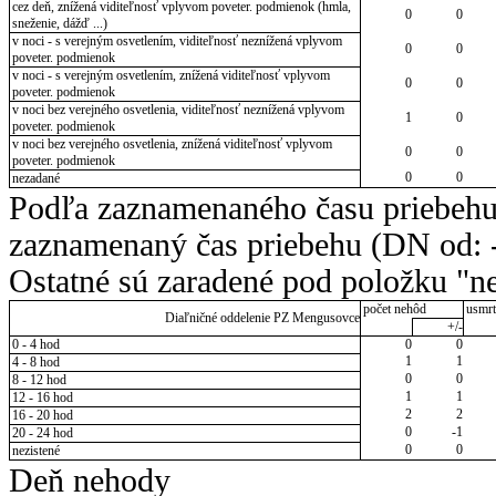
cez deň, znížená viditeľnosť vplyvom poveter. podmienok (hmla,
0
0
sneženie, dážď ...)
v noci - s verejným osvetlením, viditeľnosť neznížená vplyvom
0
0
poveter. podmienok
v noci - s verejným osvetlením, znížená viditeľnosť vplyvom
0
0
poveter. podmienok
v noci bez verejného osvetlenia, viditeľnosť neznížená vplyvom
1
0
poveter. podmienok
v noci bez verejného osvetlenia, znížená viditeľnosť vplyvom
0
0
poveter. podmienok
0
0
nezadané
Podľa zaznamenaného času priebehu
zaznamenaný čas priebehu (DN od: -
Ostatné sú zaradené pod položku "ne
počet nehôd
usmrt
Diaľničné oddelenie PZ Mengusovce
+/-
0 - 4 hod
0
0
1
1
4 - 8 hod
0
0
8 - 12 hod
1
1
12 - 16 hod
2
2
16 - 20 hod
0
-1
20 - 24 hod
0
0
nezistené
Deň nehody