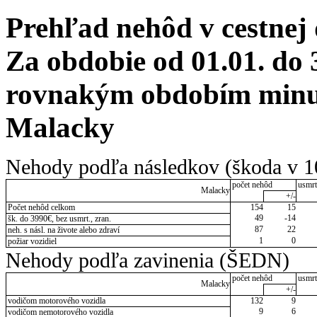
Prehľad nehôd v cestnej
Za obdobie od 01.01. do 
rovnakým obdobím minul
Malacky
Nehody podľa následkov (škoda v 1
počet nehôd
usmrt
Malacky
+/-
Počet nehôd celkom
154
15
49
-14
šk. do 3990€, bez usmrt., zran.
87
22
neh. s násl. na živote alebo zdraví
1
0
požiar vozidiel
Nehody podľa zavinenia (ŠEDN)
počet nehôd
usmrt
Malacky
+/-
vodičom motorového vozidla
132
9
9
6
vodičom nemotorového vozidla