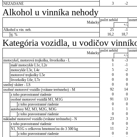
3
-2
NEZADANÉ
Alkohol u vinníka nehody
počet nehôd
usmrt
Malacky
+/-
Alkohol u vin. neh.
25
-1
16,2
18,7
tj. %
Kategória vozidla, u vodičov vinník
počet nehôd
usmrt
Malacky
+/-
motocykel, motorová trojkolka, štvorkolka - L
6
-3
1
-1
malé motocykle L1e, L2e
5
-2
motocykle L3e, L4e
0
0
motorové trojkolky L5e
0
0
štvorkolky L6e, L7e
0
0
snežný skúter - LS
92
14
osobné motorové vozidlo (vrátane terénneho) - M
0
0
z toho pravostranné riadenie
91
13
osobné motorové vozidlá M1, M1G
0
0
z toho pravostranné riadenie
1
1
autobusy M2, M3, M2G, M3G
0
0
z toho pravostranné riadenie
23
3
nákladné motorové vozidlo (vrátane terénneho) - N
0
0
z toho pravostranné riadenie
11
2
N1, N1G s celkovou hmotnosťou do 3 500 kg
0
0
z toho pravostranné riadenie