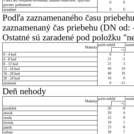
v noci bez verejného osvetlenia, znížená viditeľnosť vplyvom
0
0
poveter. podmienok
0
0
nezadané
Podľa zaznamenaného času priebehu
zaznamenaný čas priebehu (DN od: -
Ostatné sú zaradené pod položku "ne
počet nehôd
usmrt
Malacky
+/-
0 - 4 hod
6
1
21
-2
4 - 8 hod
21
3
8 - 12 hod
44
14
12 - 16 hod
40
10
16 - 20 hod
16
0
20 - 24 hod
6
-11
nezistené
Deň nehody
počet nehôd
usmrt
Malacky
+/-
pondelok
20
-8
20
4
utorok
22
0
streda
19
1
štvrtok
25
8
piatok
26
7
sobota