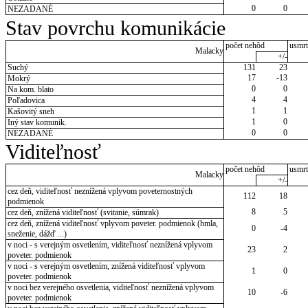
0
0
NEZADANÉ
Stav povrchu komunikácie
počet nehôd
usmrt
Malacky
+/-
Suchý
131
23
17
-13
Mokrý
0
0
Na kom. blato
4
4
Poľadovica
1
1
Kašovitý sneh
1
0
Iný stav komunik.
0
0
NEZADANÉ
Viditeľnosť
počet nehôd
usmrt
Malacky
+/-
cez deň, viditeľnosť neznížená vplyvom poveternostných
112
18
podmienok
8
5
cez deň, znížená viditeľnosť (svitanie, súmrak)
cez deň, znížená viditeľnosť vplyvom poveter. podmienok (hmla,
0
-4
sneženie, dážď ...)
v noci - s verejným osvetlením, viditeľnosť neznížená vplyvom
23
2
poveter. podmienok
v noci - s verejným osvetlením, znížená viditeľnosť vplyvom
1
0
poveter. podmienok
v noci bez verejného osvetlenia, viditeľnosť neznížená vplyvom
10
-6
poveter. podmienok