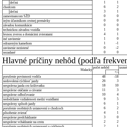
1
1
deťmi
6
2
chodcom
3
1
deťmi
0
0
zamestnancom SŽD
0
0
iným účastníkom cestnej premávky
0
0
závadou komunikácie
1
0
technickou závadou vozidla
4
1
lesnou zverou a domácimi zvieratami
1
0
iné zavinenie
1
-1
odrazeným kameňom
0
-2
zavinenie nezistené
0
0
nezadané
Hlavné príčiny nehôd (podľa frekven
počet nehôd
usmrt
Malacky
+/-
porušenie povinnosti vodiča
48
-18
26
3
nedovolená rýchlosť jazdy
18
10
nesprávna jazda cez križovatku
11
3
nesprávne otáčanie a cúvanie
10
4
nesprávne odbočovanie
9
5
nedodržanie vzdialenosti medzi vozidlami
6
1
nesprávny spôsob jazdy
6
2
porušenie osobitných ustanovení o chodcoch
4
1
pôsobenie zvierať
3
0
nesprávne predchádzanie
2
2
nesprávne vchádzanie na cestu
2
1
porušenie osobitných ustanovení o cyklistoch