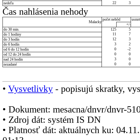
22
3
nedeľa
Čas nahlásenia nehody
počet nehôd
usmrt
Malacky
+/-
do 30 min.
125
5
11
7
do 1 hodiny
12
3
do 3 hodín
3
2
do 6 hodín
0
-2
od 6 do 12 hodín
0
0
od 12 do 24 hodín
3
0
nad 24 hodín
0
0
nezadané
•
Vysvetlivky
- popisujú skratky, vys
• Dokument: mesacna/dnvr/dnvr-510
• Zdroj dát: systém IS DN
• Platnosť dát: aktuálnych ku: 04.1