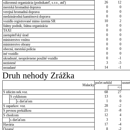
26
12
súkromná organizácia (podnikateľ, s.r.o., atď)
0
0
mestská hromadná doprava
0
0
verejná hromadná doprava
0
0
medzinárodná kamiónová doprava
10
2
vozidlo registrované mimo územia SR
0
0
štátny podnik, štátna organizácia
0
0
TAXI
0
0
zastupiteľský úrad
0
0
ministerstvo vnútra
0
0
ministerstvo obrany
0
0
obecná, mestská polícia
0
0
iné vozidlo
0
-1
ukradnuté, neoprávnene použité vozidlo
3
-5
nezistené
14
-1
nezadané
Druh nehody Zrážka
počet nehôd
usmrt
Malacky
+/-
S idúcim nek.voz.
68
27
13
6
S cyklistom
1
0
s dieťaťom
28
-2
S zaparkov. voz.
21
-8
S pevnou prekážkou
12
4
S chodcom
3
1
s dieťaťom
17
-4
Havária
8
-2
Ostatné