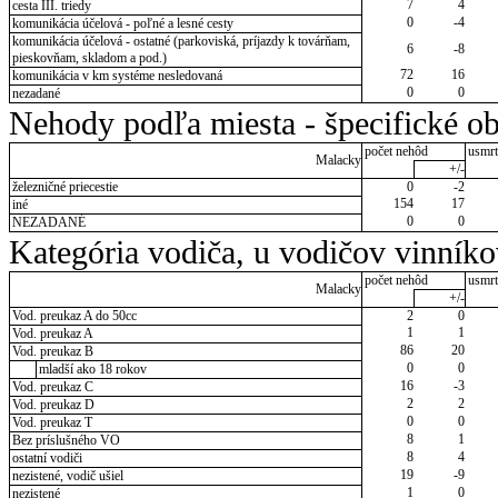
7
4
cesta III. triedy
0
-4
komunikácia účelová - poľné a lesné cesty
komunikácia účelová - ostatné (parkoviská, príjazdy k továrňam,
6
-8
pieskovňam, skladom a pod.)
72
16
komunikácia v km systéme nesledovaná
0
0
nezadané
Nehody podľa miesta - špecifické ob
počet nehôd
usmrt
Malacky
+/-
železničné priecestie
0
-2
154
17
iné
0
0
NEZADANÉ
Kategória vodiča, u vodičov vinník
počet nehôd
usmrt
Malacky
+/-
Vod. preukaz A do 50cc
2
0
1
1
Vod. preukaz A
86
20
Vod. preukaz B
0
0
mladší ako 18 rokov
16
-3
Vod. preukaz C
2
2
Vod. preukaz D
0
0
Vod. preukaz T
8
1
Bez príslušného VO
8
4
ostatní vodiči
19
-9
nezistené, vodič ušiel
1
0
nezistené