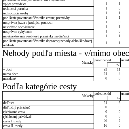
1
-1
vplyv prevádzky
1
0
technická porucha
1
1
indispozícia osoby
1
1
porušenie povinnosti účastníka cestnej premávky
1
0
nesprávna jazda v jazdných pruhoch
1
1
nesprávne obchádzanie
1
0
nesprávne vyhýbanie
1
1
nerešpektovanie osobitosti premávky na diaľnici
porušenie povinnosti účastníka dopravnej nehody alebo škodovej
1
1
udalosti
Nehody podľa miesta - v/mimo obec
počet nehôd
usmrt
Malacky
+/-
v obci
93
11
61
4
mimo obec
0
0
nezadané
Podľa kategórie cesty
počet nehôd
usmrt
Malacky
+/-
diaľnica
24
6
0
0
diaľničný privádzač
0
0
rýchlostná cesta
0
0
rýchlostný privádzač
29
7
cesta I. triedy
16
-6
cesta II. triedy