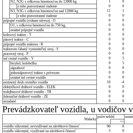
1
0
N2, N2G s celkovou hmotnosťou do 12000 kg
0
0
z toho pravostranné riadenie
11
1
N3, N3G s celkovou hmotnosťou nad 12000 kg
0
0
z toho pravostranné riadenie
0
0
prípojné vozidlo (vrátane návesa) - O
0
0
O1, s celkovou hmotnosťou do 750 kg,
0
0
ostatné prípojné vozidlo
0
0
kolesový traktor - T
0
0
pásový traktor - C
0
0
prípojné vozidlo traktora - R
0
0
traktorom ťahaný vymeniteľný stroj - S
0
0
pracovný stroj - P
9
5
iné cestné vozidlo - V
9
5
bicykel, kolobežka
0
0
záprahové
0
0
jednonápravový traktor s prívesom
0
0
ostatné iné cestné vozidlo
16
-4
nezistený druh cestného vozidla
0
0
električkové dráhové vozidlo - ELEK
0
0
trolejbusové dráhové vozidlo - TR
0
0
železničné dráhové vozidlo - ZE
0
0
nezadané
Prevádzkovateľ vozidla, u vodičov 
počet nehôd
usmrt
Malacky
+/-
vozidlo súkromné, nevyužívané na zárobkovú činnosť
90
8
3
0
vozidlo súkromné, využívané na zárobkovú činnosť