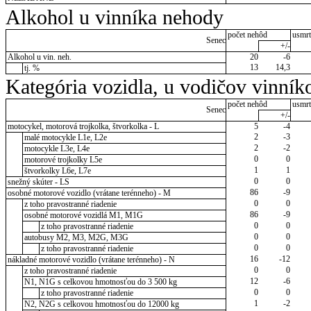
Alkohol u vinníka nehody
počet nehôd
usmrt
Senec
+/-
Alkohol u vin. neh.
20
-6
13
14,3
tj. %
Kategória vozidla, u vodičov vinník
počet nehôd
usmrt
Senec
+/-
motocykel, motorová trojkolka, štvorkolka - L
5
-4
2
-3
malé motocykle L1e, L2e
2
-2
motocykle L3e, L4e
0
0
motorové trojkolky L5e
1
1
štvorkolky L6e, L7e
0
0
snežný skúter - LS
86
-9
osobné motorové vozidlo (vrátane terénneho) - M
0
0
z toho pravostranné riadenie
86
-9
osobné motorové vozidlá M1, M1G
0
0
z toho pravostranné riadenie
0
0
autobusy M2, M3, M2G, M3G
0
0
z toho pravostranné riadenie
16
-12
nákladné motorové vozidlo (vrátane terénneho) - N
0
0
z toho pravostranné riadenie
12
-6
N1, N1G s celkovou hmotnosťou do 3 500 kg
0
0
z toho pravostranné riadenie
1
-2
N2, N2G s celkovou hmotnosťou do 12000 kg