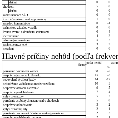
0
0
deťmi
5
0
chodcom
0
0
deťmi
0
0
zamestnancom SŽD
1
0
iným účastníkom cestnej premávky
0
-1
závadou komunikácie
0
0
technickou závadou vozidla
0
-4
lesnou zverou a domácimi zvieratami
4
-2
iné zavinenie
5
2
odrazeným kameňom
3
3
zavinenie nezistené
0
0
nezadané
Hlavné príčiny nehôd (podľa frekven
počet nehôd
usmrt
Senec
+/-
porušenie povinnosti vodiča
68
-5
15
-2
nesprávna jazda cez križovatku
14
-17
nedovolená rýchlosť jazdy
10
-5
nedodržanie vzdialenosti medzi vozidlami
9
5
nesprávne otáčanie a cúvanie
7
4
nesprávne predchádzanie
5
2
vplyv prevádzky
5
0
porušenie osobitných ustanovení o chodcoch
3
-2
nesprávne odbočovanie
2
1
vplyv prírodnej sily
2
2
porušenie povinnosti účastníka cestnej premávky
2
1
nesprávne vchádzanie na cestu