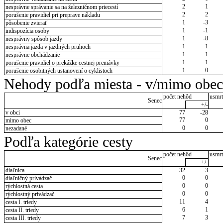
2
1
nesprávne správanie sa na železničnom priecestí
2
2
porušenie pravidiel pri preprave nákladu
1
-3
pôsobenie zvierať
1
-1
indispozícia osoby
1
-8
nesprávny spôsob jazdy
1
1
nesprávna jazda v jazdných pruhoch
1
-1
nesprávne obchádzanie
1
1
porušenie pravidiel o prekážke cestnej premávky
1
0
porušenie osobitných ustanovení o cyklistoch
Nehody podľa miesta - v/mimo obec
počet nehôd
usmrt
Senec
+/-
v obci
77
-28
77
0
mimo obec
0
0
nezadané
Podľa kategórie cesty
počet nehôd
usmrt
Senec
+/-
diaľnica
32
-3
0
0
diaľničný privádzač
0
0
rýchlostná cesta
0
0
rýchlostný privádzač
11
4
cesta I. triedy
6
1
cesta II. triedy
7
3
cesta III. triedy