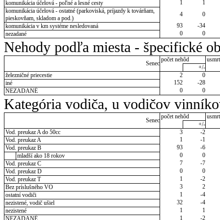
1
1
komunikácia účelová - poľné a lesné cesty
komunikácia účelová - ostatné (parkoviská, príjazdy k továrňam,
4
0
pieskovňam, skladom a pod.)
93
-34
komunikácia v km systéme nesledovaná
0
0
nezadané
Nehody podľa miesta - špecifické ob
počet nehôd
usmrt
Senec
+/-
železničné priecestie
2
0
152
-28
iné
0
0
NEZADANÉ
Kategória vodiča, u vodičov vinník
počet nehôd
usmrt
Senec
+/-
Vod. preukaz A do 50cc
3
-2
1
-1
Vod. preukaz A
93
-6
Vod. preukaz B
0
0
mladší ako 18 rokov
7
-7
Vod. preukaz C
0
0
Vod. preukaz D
1
-2
Vod. preukaz T
3
2
Bez príslušného VO
1
-4
ostatní vodiči
32
-4
nezistené, vodič ušiel
1
1
nezistené
1
-2
NEZADANÉ