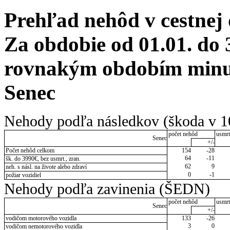
Prehľad nehôd v cestnej
Za obdobie od 01.01. do 
rovnakým obdobím minul
Senec
Nehody podľa následkov (škoda v 1
počet nehôd
usmrt
Senec
+/-
Počet nehôd celkom
154
-28
64
-11
šk. do 3990€, bez usmrt., zran.
62
9
neh. s násl. na živote alebo zdraví
0
-1
požiar vozidiel
Nehody podľa zavinenia (ŠEDN)
počet nehôd
usmrt
Senec
+/-
vodičom motorového vozidla
133
-26
3
0
vodičom nemotorového vozidla