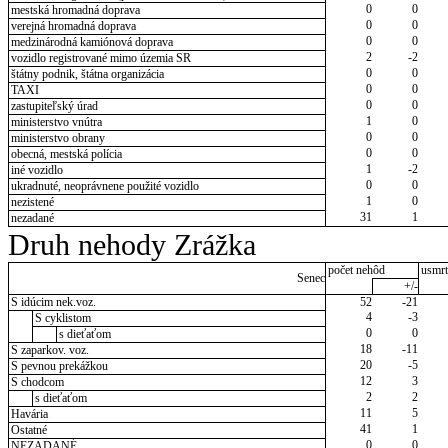
0
0
mestská hromadná doprava
0
0
verejná hromadná doprava
0
0
medzinárodná kamiónová doprava
2
-2
vozidlo registrované mimo územia SR
0
0
štátny podnik, štátna organizácia
0
0
TAXI
0
0
zastupiteľský úrad
1
0
ministerstvo vnútra
0
0
ministerstvo obrany
0
0
obecná, mestská polícia
1
-2
iné vozidlo
0
0
ukradnuté, neoprávnene použité vozidlo
1
0
nezistené
31
1
nezadané
Druh nehody Zrážka
počet nehôd
usmrt
Senec
+/-
S idúcim nek.voz.
52
-21
4
-3
S cyklistom
0
0
s dieťaťom
18
-11
S zaparkov. voz.
20
-5
S pevnou prekážkou
12
3
S chodcom
2
2
s dieťaťom
11
5
Havária
41
1
Ostatné
0
0
NEZADANÉ