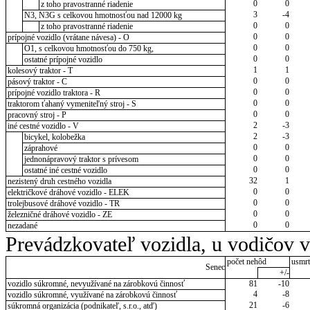
0
0
z toho pravostranné riadenie
3
-4
N3, N3G s celkovou hmotnosťou nad 12000 kg
0
0
z toho pravostranné riadenie
0
0
prípojné vozidlo (vrátane návesa) - O
0
0
O1, s celkovou hmotnosťou do 750 kg,
0
0
ostatné prípojné vozidlo
1
1
kolesový traktor - T
0
0
pásový traktor - C
0
0
prípojné vozidlo traktora - R
0
0
traktorom ťahaný vymeniteľný stroj - S
0
0
pracovný stroj - P
2
-3
iné cestné vozidlo - V
2
-3
bicykel, kolobežka
0
0
záprahové
0
0
jednonápravový traktor s prívesom
0
0
ostatné iné cestné vozidlo
32
1
nezistený druh cestného vozidla
0
0
električkové dráhové vozidlo - ELEK
0
0
trolejbusové dráhové vozidlo - TR
0
0
železničné dráhové vozidlo - ZE
0
0
nezadané
Prevádzkovateľ vozidla, u vodičov 
počet nehôd
usmrt
Senec
+/-
vozidlo súkromné, nevyužívané na zárobkovú činnosť
81
-10
4
-8
vozidlo súkromné, využívané na zárobkovú činnosť
21
-6
súkromná organizácia (podnikateľ, s.r.o., atď)