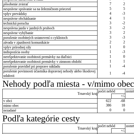
7
2
pôsobenie zvierať
5
5
nesprávne správanie sa na železničnom priecestí
4
-3
vplyv prevádzky
4
1
nesprávne obchádzanie
3
-2
technická porucha
3
-2
nesprávna jazda v jazdných pruhoch
3
2
nesprávne vyhýbanie
3
-3
porušenie osobitných ustanovení o cyklistoch
2
2
závada v zjazdnosti komunikácie
1
0
vplyv prírodnej sily
1
-3
indispozícia osoby
1
0
nerešpektovanie osobitosti premávky na diaľnici
1
1
nerešpektovanie osobitosti premávky v zimnom období
1
-4
porušenie pravidiel pri preprave nákladu
porušenie povinnosti účastníka dopravnej nehody alebo škodovej
1
-4
udalosti
Nehody podľa miesta - v/mimo obec
počet nehôd
usmrt
Trnavský kraj
+/-
v obci
622
-68
386
18
mimo obec
0
0
nezadané
Podľa kategórie cesty
počet nehôd
usmrt
Trnavský kraj
+/-