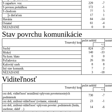
229
-7
S zaparkov. voz.
172
-1
S pevnou prekážkou
77
5
S chodcom
17
1
s dieťaťom
84
-14
Havária
61
-4
Ostatné
0
0
NEZADANÉ
Stav povrchu komunikácie
počet nehôd
usmrt
Trnavský kraj
+/-
Suchý
824
-25
140
-33
Mokrý
0
0
Na kom. blato
26
16
Poľadovica
8
8
Kašovitý sneh
7
2
Iný stav komunik.
3
-18
NEZADANÉ
Viditeľnosť
počet nehôd
usmrt
Trnavský kraj
+/-
cez deň, viditeľnosť neznížená vplyvom poveternostných
730
-7
podmienok
23
-1
cez deň, znížená viditeľnosť (svitanie, súmrak)
cez deň, znížená viditeľnosť vplyvom poveter. podmienok (hmla,
14
-6
sneženie, dážď ...)