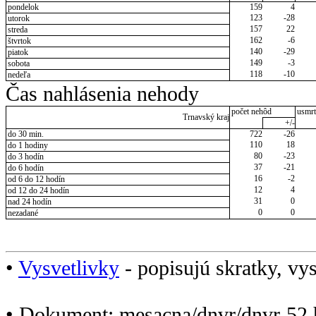
pondelok
159
4
123
-28
utorok
157
22
streda
162
-6
štvrtok
140
-29
piatok
149
-3
sobota
118
-10
nedeľa
Čas nahlásenia nehody
počet nehôd
usmrt
Trnavský kraj
+/-
do 30 min.
722
-26
110
18
do 1 hodiny
80
-23
do 3 hodín
37
-21
do 6 hodín
16
-2
od 6 do 12 hodín
12
4
od 12 do 24 hodín
31
0
nad 24 hodín
0
0
nezadané
•
Vysvetlivky
- popisujú skratky, vys
• Dokument: mesacna/dnvr/dnvr-52.