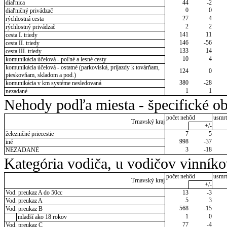
diaľnica
44
-2
0
0
diaľničný privádzač
27
4
rýchlostná cesta
2
2
rýchlostný privádzač
141
11
cesta I. triedy
146
-56
cesta II. triedy
133
14
cesta III. triedy
10
4
komunikácia účelová - poľné a lesné cesty
komunikácia účelová - ostatné (parkoviská, príjazdy k továrňam,
124
0
pieskovňam, skladom a pod.)
380
-28
komunikácia v km systéme nesledovaná
1
1
nezadané
Nehody podľa miesta - špecifické ob
počet nehôd
usmrt
Trnavský kraj
+/-
železničné priecestie
7
5
998
-37
iné
3
-18
NEZADANÉ
Kategória vodiča, u vodičov vinník
počet nehôd
usmrt
Trnavský kraj
+/-
Vod. preukaz A do 50cc
13
-3
5
3
Vod. preukaz A
568
-15
Vod. preukaz B
1
0
mladší ako 18 rokov
77
-4
Vod. preukaz C