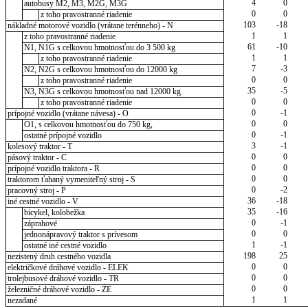
4
0
autobusy M2, M3, M2G, M3G
0
0
z toho pravostranné riadenie
103
-18
nákladné motorové vozidlo (vrátane terénneho) - N
1
1
z toho pravostranné riadenie
61
-10
N1, N1G s celkovou hmotnosťou do 3 500 kg
1
1
z toho pravostranné riadenie
7
-3
N2, N2G s celkovou hmotnosťou do 12000 kg
0
0
z toho pravostranné riadenie
35
-5
N3, N3G s celkovou hmotnosťou nad 12000 kg
0
0
z toho pravostranné riadenie
0
-1
prípojné vozidlo (vrátane návesa) - O
0
0
O1, s celkovou hmotnosťou do 750 kg,
0
-1
ostatné prípojné vozidlo
3
-1
kolesový traktor - T
0
0
pásový traktor - C
0
0
prípojné vozidlo traktora - R
0
0
traktorom ťahaný vymeniteľný stroj - S
0
-2
pracovný stroj - P
36
-18
iné cestné vozidlo - V
35
-16
bicykel, kolobežka
0
-1
záprahové
0
0
jednonápravový traktor s prívesom
1
-1
ostatné iné cestné vozidlo
198
25
nezistený druh cestného vozidla
0
0
električkové dráhové vozidlo - ELEK
0
0
trolejbusové dráhové vozidlo - TR
0
0
železničné dráhové vozidlo - ZE
1
1
nezadané