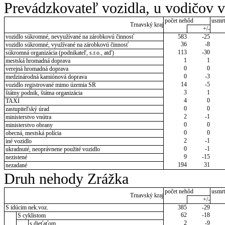
Prevádzkovateľ vozidla, u vodičov 
počet nehôd
usmrt
Trnavský kraj
+/-
vozidlo súkromné, nevyužívané na zárobkovú činnosť
583
-25
36
-8
vozidlo súkromné, využívané na zárobkovú činnosť
113
-30
súkromná organizácia (podnikateľ, s.r.o., atď)
1
1
mestská hromadná doprava
0
0
verejná hromadná doprava
0
-3
medzinárodná kamiónová doprava
14
-5
vozidlo registrované mimo územia SR
3
1
štátny podnik, štátna organizácia
4
0
TAXI
0
0
zastupiteľský úrad
2
-1
ministerstvo vnútra
0
0
ministerstvo obrany
0
0
obecná, mestská polícia
2
-1
iné vozidlo
0
-1
ukradnuté, neoprávnene použité vozidlo
9
-15
nezistené
194
31
nezadané
Druh nehody Zrážka
počet nehôd
usmrt
Trnavský kraj
+/-
S idúcim nek.voz.
385
-29
62
-18
S cyklistom
2
-9
s dieťaťom