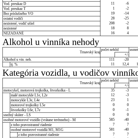
11
-6
Vod. preukaz D
1
-2
Vod. preukaz T
19
-14
Bez príslušného VO
28
-25
ostatní vodiči
208
-2
nezistené, vodič ušiel
18
8
nezistené
16
4
NEZADANÉ
Alkohol u vinníka nehody
počet nehôd
usmrt
Trnavský kraj
+/-
Alkohol u vin. neh.
111
-20
11
12,4
tj. %
Kategória vozidla, u vodičov vinník
počet nehôd
usmrt
Trnavský kraj
+/-
motocykel, motorová trojkolka, štvorkolka - L
35
-3
12
-3
malé motocykle L1e, L2e
23
1
motocykle L3e, L4e
0
0
motorové trojkolky L5e
0
-1
štvorkolky L6e, L7e
0
0
snežný skúter - LS
585
-40
osobné motorové vozidlo (vrátane terénneho) - M
7
7
z toho pravostranné riadenie
581
-40
osobné motorové vozidlá M1, M1G
7
7
z toho pravostranné riadenie