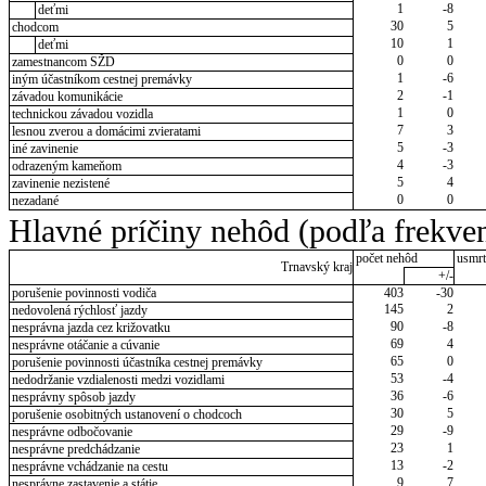
1
-8
deťmi
30
5
chodcom
10
1
deťmi
0
0
zamestnancom SŽD
1
-6
iným účastníkom cestnej premávky
2
-1
závadou komunikácie
1
0
technickou závadou vozidla
7
3
lesnou zverou a domácimi zvieratami
5
-3
iné zavinenie
4
-3
odrazeným kameňom
5
4
zavinenie nezistené
0
0
nezadané
Hlavné príčiny nehôd (podľa frekven
počet nehôd
usmrt
Trnavský kraj
+/-
porušenie povinnosti vodiča
403
-30
145
2
nedovolená rýchlosť jazdy
90
-8
nesprávna jazda cez križovatku
69
4
nesprávne otáčanie a cúvanie
65
0
porušenie povinnosti účastníka cestnej premávky
53
-4
nedodržanie vzdialenosti medzi vozidlami
36
-6
nesprávny spôsob jazdy
30
5
porušenie osobitných ustanovení o chodcoch
29
-9
nesprávne odbočovanie
23
1
nesprávne predchádzanie
13
-2
nesprávne vchádzanie na cestu
9
7
nesprávne zastavenie a státie