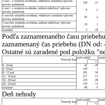
v noci - s verejným osvetlením, viditeľnosť neznížená vplyvom
128
-15
poveter. podmienok
v noci - s verejným osvetlením, znížená viditeľnosť vplyvom
8
-2
poveter. podmienok
v noci bez verejného osvetlenia, viditeľnosť neznížená vplyvom
92
-2
poveter. podmienok
v noci bez verejného osvetlenia, znížená viditeľnosť vplyvom
10
1
poveter. podmienok
3
-18
nezadané
Podľa zaznamenaného času priebehu
zaznamenaný čas priebehu (DN od: -
Ostatné sú zaradené pod položku "ne
počet nehôd
usmrt
Trnavský kraj
+/-
0 - 4 hod
42
-29
120
1
4 - 8 hod
205
16
8 - 12 hod
217
-12
12 - 16 hod
218
-38
16 - 20 hod
120
12
20 - 24 hod
86
0
nezistené
Deň nehody
počet nehôd
usmrt
Trnavský kraj
+/-