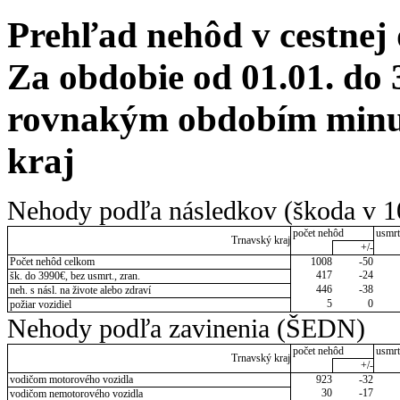
Prehľad nehôd v cestnej
Za obdobie od 01.01. do 
rovnakým obdobím minul
kraj
Nehody podľa následkov (škoda v 1
počet nehôd
usmrt
Trnavský kraj
+/-
Počet nehôd celkom
1008
-50
417
-24
šk. do 3990€, bez usmrt., zran.
446
-38
neh. s násl. na živote alebo zdraví
5
0
požiar vozidiel
Nehody podľa zavinenia (ŠEDN)
počet nehôd
usmrt
Trnavský kraj
+/-
vodičom motorového vozidla
923
-32
30
-17
vodičom nemotorového vozidla