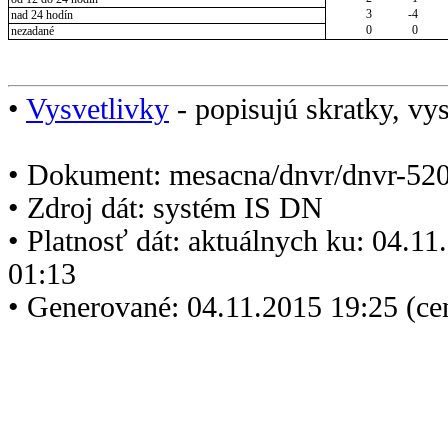
3
-4
nad 24 hodín
0
0
nezadané
•
Vysvetlivky
- popisujú skratky, vys
• Dokument: mesacna/dnvr/dnvr-520
• Zdroj dát: systém IS DN
• Platnosť dát: aktuálnych ku: 04.1
01:13
• Generované: 04.11.2015 19:25 (ce