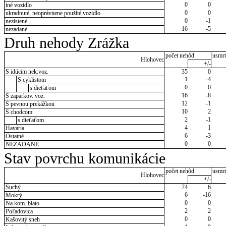
0
0
iné vozidlo
0
0
ukradnuté, neoprávnene použité vozidlo
0
-1
nezistené
16
-5
nezadané
Druh nehody Zrážka
počet nehôd
usmrt
Hlohovec
+/-
S idúcim nek.voz.
35
0
1
-4
S cyklistom
0
0
s dieťaťom
16
-8
S zaparkov. voz.
12
-1
S pevnou prekážkou
10
2
S chodcom
2
-1
s dieťaťom
4
1
Havária
6
-3
Ostatné
0
0
NEZADANÉ
Stav povrchu komunikácie
počet nehôd
usmrt
Hlohovec
+/-
Suchý
74
6
6
-16
Mokrý
0
0
Na kom. blato
2
2
Poľadovica
0
0
Kašovitý sneh