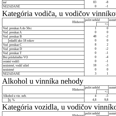
83
-8
iné
0
-1
NEZADANÉ
Kategória vodiča, u vodičov vinník
počet nehôd
usmrt
Hlohovec
+/-
Vod. preukaz A do 50cc
1
0
0
0
Vod. preukaz A
48
-2
Vod. preukaz B
0
0
mladší ako 18 rokov
8
2
Vod. preukaz C
0
-2
Vod. preukaz D
0
-1
Vod. preukaz T
0
-4
Bez príslušného VO
0
-1
ostatní vodiči
18
-3
nezistené, vodič ušiel
0
0
nezistené
3
1
NEZADANÉ
Alkohol u vinníka nehody
počet nehôd
usmrt
Hlohovec
+/-
Alkohol u vin. neh.
4
-5
4,8
9,8
tj. %
Kategória vozidla, u vodičov vinník
počet nehôd
usmrt
Hlohovec