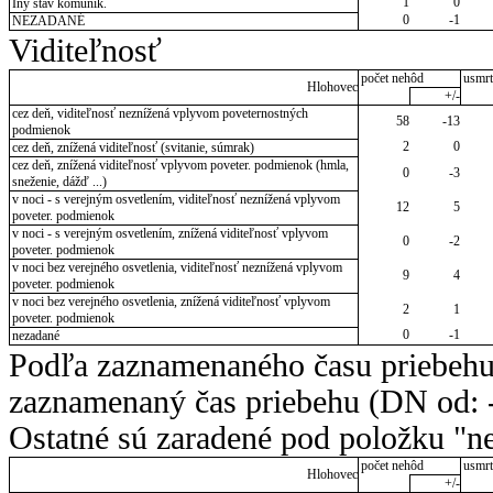
1
0
Iný stav komunik.
0
-1
NEZADANÉ
Viditeľnosť
počet nehôd
usmrt
Hlohovec
+/-
cez deň, viditeľnosť neznížená vplyvom poveternostných
58
-13
podmienok
2
0
cez deň, znížená viditeľnosť (svitanie, súmrak)
cez deň, znížená viditeľnosť vplyvom poveter. podmienok (hmla,
0
-3
sneženie, dážď ...)
v noci - s verejným osvetlením, viditeľnosť neznížená vplyvom
12
5
poveter. podmienok
v noci - s verejným osvetlením, znížená viditeľnosť vplyvom
0
-2
poveter. podmienok
v noci bez verejného osvetlenia, viditeľnosť neznížená vplyvom
9
4
poveter. podmienok
v noci bez verejného osvetlenia, znížená viditeľnosť vplyvom
2
1
poveter. podmienok
0
-1
nezadané
Podľa zaznamenaného času priebehu
zaznamenaný čas priebehu (DN od: -
Ostatné sú zaradené pod položku "ne
počet nehôd
usmrt
Hlohovec
+/-