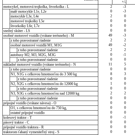
+/-
motocykel, motorová trojkolka, štvorkolka - L
2
-3
0
-3
malé motocykle L1e, L2e
2
0
motocykle L3e, L4e
0
0
motorové trojkolky L5e
0
0
štvorkolky L6e, L7e
0
0
snežný skúter - LS
49
-3
osobné motorové vozidlo (vrátane terénneho) - M
2
2
z toho pravostranné riadenie
49
-2
osobné motorové vozidlá M1, M1G
2
2
z toho pravostranné riadenie
0
-1
autobusy M2, M3, M2G, M3G
0
0
z toho pravostranné riadenie
11
5
nákladné motorové vozidlo (vrátane terénneho) - N
0
0
z toho pravostranné riadenie
8
3
N1, N1G s celkovou hmotnosťou do 3 500 kg
0
0
z toho pravostranné riadenie
1
0
N2, N2G s celkovou hmotnosťou do 12000 kg
0
0
z toho pravostranné riadenie
2
2
N3, N3G s celkovou hmotnosťou nad 12000 kg
0
0
z toho pravostranné riadenie
0
0
prípojné vozidlo (vrátane návesa) - O
0
0
O1, s celkovou hmotnosťou do 750 kg,
0
0
ostatné prípojné vozidlo
0
-1
kolesový traktor - T
0
0
pásový traktor - C
0
0
prípojné vozidlo traktora - R
0
0
traktorom ťahaný vymeniteľný stroj - S