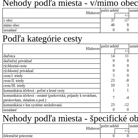
Nehody podľa miesta - v/mimo obec
počet nehôd
usmrt
Hlohovec
+/-
v obci
37
-17
46
8
mimo obec
0
0
nezadané
Podľa kategórie cesty
počet nehôd
usmrt
Hlohovec
+/-
diaľnica
14
11
0
0
diaľničný privádzač
0
0
rýchlostná cesta
0
0
rýchlostný privádzač
5
0
cesta I. triedy
23
-8
cesta II. triedy
10
3
cesta III. triedy
1
1
komunikácia účelová - poľné a lesné cesty
komunikácia účelová - ostatné (parkoviská, príjazdy k továrňam,
7
-4
pieskovňam, skladom a pod.)
23
-12
komunikácia v km systéme nesledovaná
0
0
nezadané
Nehody podľa miesta - špecifické ob
počet nehôd
usmrt
Hlohovec
+/-
železničné priecestie
0
0