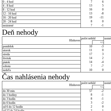
0 - 4 hod
7
6
13
5
4 - 8 hod
16
0
8 - 12 hod
13
-8
12 - 16 hod
19
-11
16 - 20 hod
8
0
20 - 24 hod
7
-1
nezistené
Deň nehody
počet nehôd
usmrt
Hlohovec
+/-
pondelok
10
-3
11
0
utorok
17
3
streda
14
2
štvrtok
14
-4
piatok
7
-7
sobota
10
0
nedeľa
Čas nahlásenia nehody
počet nehôd
usmrt
Hlohovec
+/-
do 30 min.
57
-2
8
-1
do 1 hodiny
8
-1
do 3 hodín
3
-2
do 6 hodín
2
0
od 6 do 12 hodín
2
1
od 12 do 24 hodín