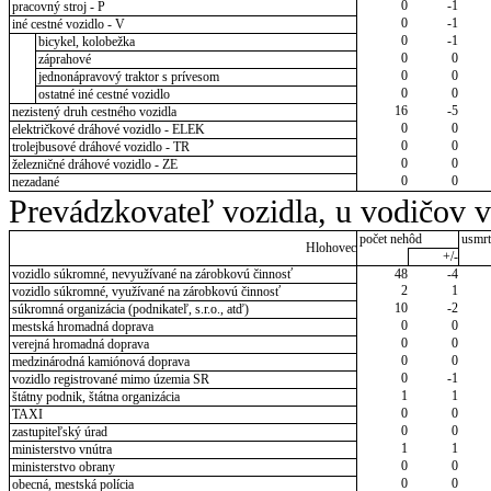
0
-1
pracovný stroj - P
0
-1
iné cestné vozidlo - V
0
-1
bicykel, kolobežka
0
0
záprahové
0
0
jednonápravový traktor s prívesom
0
0
ostatné iné cestné vozidlo
16
-5
nezistený druh cestného vozidla
0
0
električkové dráhové vozidlo - ELEK
0
0
trolejbusové dráhové vozidlo - TR
0
0
železničné dráhové vozidlo - ZE
0
0
nezadané
Prevádzkovateľ vozidla, u vodičov 
počet nehôd
usmrt
Hlohovec
+/-
vozidlo súkromné, nevyužívané na zárobkovú činnosť
48
-4
2
1
vozidlo súkromné, využívané na zárobkovú činnosť
10
-2
súkromná organizácia (podnikateľ, s.r.o., atď)
0
0
mestská hromadná doprava
0
0
verejná hromadná doprava
0
0
medzinárodná kamiónová doprava
0
-1
vozidlo registrované mimo územia SR
1
1
štátny podnik, štátna organizácia
0
0
TAXI
0
0
zastupiteľský úrad
1
1
ministerstvo vnútra
0
0
ministerstvo obrany
0
0
obecná, mestská polícia