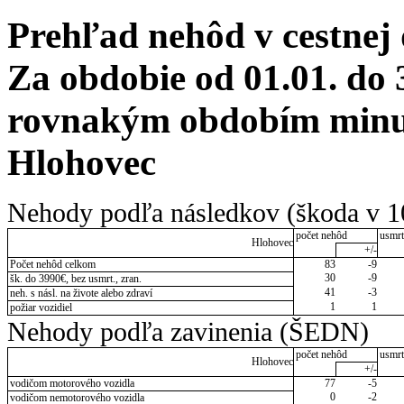
Prehľad nehôd v cestnej
Za obdobie od 01.01. do 
rovnakým obdobím minul
Hlohovec
Nehody podľa následkov (škoda v 1
počet nehôd
usmrt
Hlohovec
+/-
Počet nehôd celkom
83
-9
30
-9
šk. do 3990€, bez usmrt., zran.
41
-3
neh. s násl. na živote alebo zdraví
1
1
požiar vozidiel
Nehody podľa zavinenia (ŠEDN)
počet nehôd
usmrt
Hlohovec
+/-
vodičom motorového vozidla
77
-5
0
-2
vodičom nemotorového vozidla