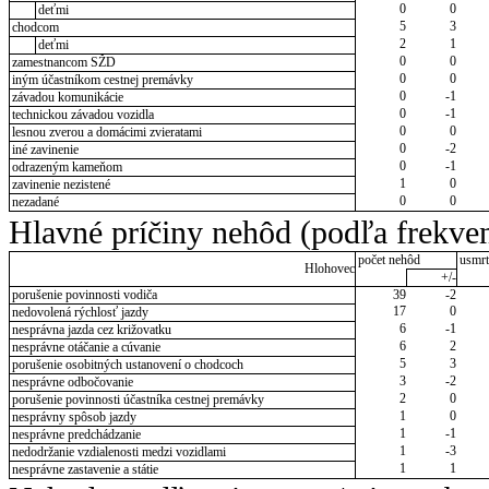
0
0
deťmi
5
3
chodcom
2
1
deťmi
0
0
zamestnancom SŽD
0
0
iným účastníkom cestnej premávky
0
-1
závadou komunikácie
0
-1
technickou závadou vozidla
0
0
lesnou zverou a domácimi zvieratami
0
-2
iné zavinenie
0
-1
odrazeným kameňom
1
0
zavinenie nezistené
0
0
nezadané
Hlavné príčiny nehôd (podľa frekven
počet nehôd
usmrt
Hlohovec
+/-
porušenie povinnosti vodiča
39
-2
17
0
nedovolená rýchlosť jazdy
6
-1
nesprávna jazda cez križovatku
6
2
nesprávne otáčanie a cúvanie
5
3
porušenie osobitných ustanovení o chodcoch
3
-2
nesprávne odbočovanie
2
0
porušenie povinnosti účastníka cestnej premávky
1
0
nesprávny spôsob jazdy
1
-1
nesprávne predchádzanie
1
-3
nedodržanie vzdialenosti medzi vozidlami
1
1
nesprávne zastavenie a státie