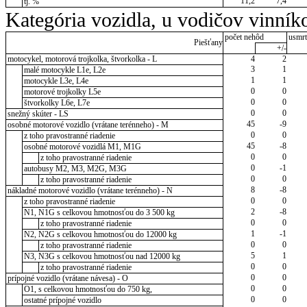
11,2
7,4
tj. %
Kategória vozidla, u vodičov vinník
počet nehôd
usmrt
Piešťany
+/-
motocykel, motorová trojkolka, štvorkolka - L
4
2
3
1
malé motocykle L1e, L2e
1
1
motocykle L3e, L4e
0
0
motorové trojkolky L5e
0
0
štvorkolky L6e, L7e
0
0
snežný skúter - LS
45
-9
osobné motorové vozidlo (vrátane terénneho) - M
0
0
z toho pravostranné riadenie
45
-8
osobné motorové vozidlá M1, M1G
0
0
z toho pravostranné riadenie
0
-1
autobusy M2, M3, M2G, M3G
0
0
z toho pravostranné riadenie
8
-8
nákladné motorové vozidlo (vrátane terénneho) - N
0
0
z toho pravostranné riadenie
2
-8
N1, N1G s celkovou hmotnosťou do 3 500 kg
0
0
z toho pravostranné riadenie
1
-1
N2, N2G s celkovou hmotnosťou do 12000 kg
0
0
z toho pravostranné riadenie
5
1
N3, N3G s celkovou hmotnosťou nad 12000 kg
0
0
z toho pravostranné riadenie
0
0
prípojné vozidlo (vrátane návesa) - O
0
0
O1, s celkovou hmotnosťou do 750 kg,
0
0
ostatné prípojné vozidlo