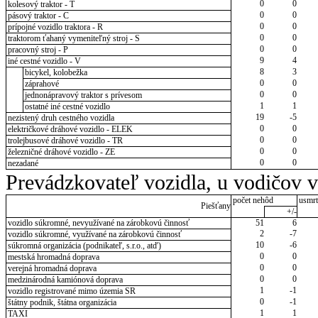
0
0
kolesový traktor - T
0
0
pásový traktor - C
0
0
prípojné vozidlo traktora - R
0
0
traktorom ťahaný vymeniteľný stroj - S
0
0
pracovný stroj - P
9
4
iné cestné vozidlo - V
8
3
bicykel, kolobežka
0
0
záprahové
0
0
jednonápravový traktor s prívesom
1
1
ostatné iné cestné vozidlo
19
-5
nezistený druh cestného vozidla
0
0
električkové dráhové vozidlo - ELEK
0
0
trolejbusové dráhové vozidlo - TR
0
0
železničné dráhové vozidlo - ZE
0
0
nezadané
Prevádzkovateľ vozidla, u vodičov 
počet nehôd
usmrt
Piešťany
+/-
vozidlo súkromné, nevyužívané na zárobkovú činnosť
51
6
2
-7
vozidlo súkromné, využívané na zárobkovú činnosť
10
-6
súkromná organizácia (podnikateľ, s.r.o., atď)
0
0
mestská hromadná doprava
0
0
verejná hromadná doprava
0
0
medzinárodná kamiónová doprava
1
-1
vozidlo registrované mimo územia SR
0
-1
štátny podnik, štátna organizácia
1
1
TAXI