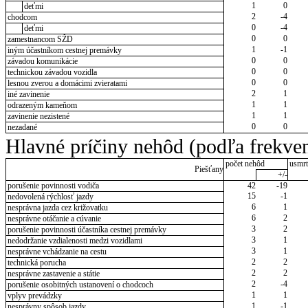
1
0
deťmi
2
-4
chodcom
0
-4
deťmi
0
0
zamestnancom SŽD
1
-1
iným účastníkom cestnej premávky
0
0
závadou komunikácie
0
0
technickou závadou vozidla
0
0
lesnou zverou a domácimi zvieratami
2
1
iné zavinenie
1
1
odrazeným kameňom
1
1
zavinenie nezistené
0
0
nezadané
Hlavné príčiny nehôd (podľa frekven
počet nehôd
usmrt
Piešťany
+/-
porušenie povinnosti vodiča
42
-19
15
-1
nedovolená rýchlosť jazdy
6
1
nesprávna jazda cez križovatku
6
2
nesprávne otáčanie a cúvanie
3
2
porušenie povinnosti účastníka cestnej premávky
3
1
nedodržanie vzdialenosti medzi vozidlami
3
1
nesprávne vchádzanie na cestu
2
2
technická porucha
2
2
nesprávne zastavenie a státie
2
-4
porušenie osobitných ustanovení o chodcoch
1
1
vplyv prevádzky
1
-1
nesprávny spôsob jazdy