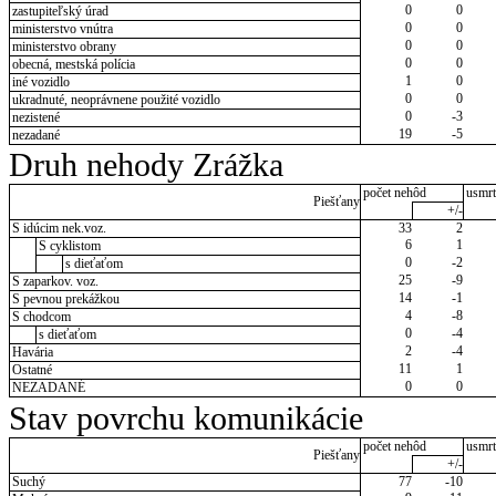
0
0
zastupiteľský úrad
0
0
ministerstvo vnútra
0
0
ministerstvo obrany
0
0
obecná, mestská polícia
1
0
iné vozidlo
0
0
ukradnuté, neoprávnene použité vozidlo
0
-3
nezistené
19
-5
nezadané
Druh nehody Zrážka
počet nehôd
usmrt
Piešťany
+/-
S idúcim nek.voz.
33
2
6
1
S cyklistom
0
-2
s dieťaťom
25
-9
S zaparkov. voz.
14
-1
S pevnou prekážkou
4
-8
S chodcom
0
-4
s dieťaťom
2
-4
Havária
11
1
Ostatné
0
0
NEZADANÉ
Stav povrchu komunikácie
počet nehôd
usmrt
Piešťany
+/-
Suchý
77
-10