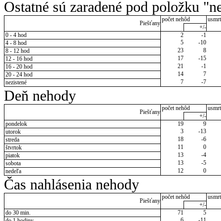
Ostatné sú zaradené pod položku "ne
počet nehôd
usmrt
Piešťany
+/-
0 - 4 hod
2
-1
5
-10
4 - 8 hod
23
8
8 - 12 hod
17
-15
12 - 16 hod
21
-1
16 - 20 hod
14
7
20 - 24 hod
7
-7
nezistené
Deň nehody
počet nehôd
usmrt
Piešťany
+/-
pondelok
19
9
3
-13
utorok
18
-6
streda
11
0
štvrtok
13
-4
piatok
13
-5
sobota
12
0
nedeľa
Čas nahlásenia nehody
počet nehôd
usmrt
Piešťany
+/-
do 30 min.
71
5
6
-11
do 1 hodiny