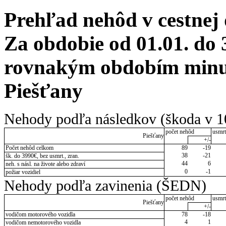
Prehľad nehôd v cestnej
Za obdobie od 01.01. do 
rovnakým obdobím minul
Piešťany
Nehody podľa následkov (škoda v 1
počet nehôd
usmrt
Piešťany
+/-
Počet nehôd celkom
89
-19
38
-21
šk. do 3990€, bez usmrt., zran.
44
6
neh. s násl. na živote alebo zdraví
0
-1
požiar vozidiel
Nehody podľa zavinenia (ŠEDN)
počet nehôd
usmrt
Piešťany
+/-
vodičom motorového vozidla
78
-18
4
1
vodičom nemotorového vozidla