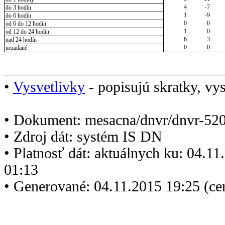
4
-7
do 3 hodín
1
-9
do 6 hodín
0
0
od 6 do 12 hodín
1
0
od 12 do 24 hodín
6
3
nad 24 hodín
0
0
nezadané
•
Vysvetlivky
- popisujú skratky, vys
• Dokument: mesacna/dnvr/dnvr-520
• Zdroj dát: systém IS DN
• Platnosť dát: aktuálnych ku: 04.1
01:13
• Generované: 04.11.2015 19:25 (ce