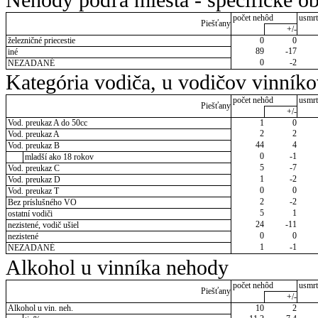
Nehody podľa miesta - špecifické ob
počet nehôd
usmrt
Piešťany
+/-
železničné priecestie
0
0
89
-17
iné
0
-2
NEZADANÉ
Kategória vodiča, u vodičov vinník
počet nehôd
usmrt
Piešťany
+/-
Vod. preukaz A do 50cc
1
0
2
2
Vod. preukaz A
44
4
Vod. preukaz B
0
-1
mladší ako 18 rokov
5
-7
Vod. preukaz C
1
-2
Vod. preukaz D
0
0
Vod. preukaz T
2
-2
Bez príslušného VO
5
1
ostatní vodiči
24
-11
nezistené, vodič ušiel
0
0
nezistené
1
-1
NEZADANÉ
Alkohol u vinníka nehody
počet nehôd
usmrt
Piešťany
+/-
Alkohol u vin. neh.
10
2