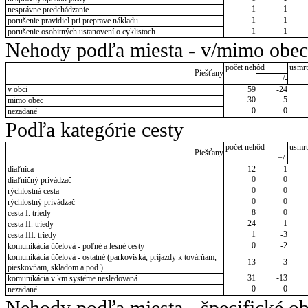
1
-1
nesprávne predchádzanie
1
1
porušenie pravidiel pri preprave nákladu
1
1
porušenie osobitných ustanovení o cyklistoch
Nehody podľa miesta - v/mimo obec
počet nehôd
usmrt
Piešťany
+/-
v obci
59
-24
30
5
mimo obec
0
0
nezadané
Podľa kategórie cesty
počet nehôd
usmrt
Piešťany
+/-
diaľnica
12
1
0
0
diaľničný privádzač
0
0
rýchlostná cesta
0
0
rýchlostný privádzač
8
0
cesta I. triedy
24
1
cesta II. triedy
1
-3
cesta III. triedy
0
-2
komunikácia účelová - poľné a lesné cesty
komunikácia účelová - ostatné (parkoviská, príjazdy k továrňam,
13
-3
pieskovňam, skladom a pod.)
31
-13
komunikácia v km systéme nesledovaná
0
0
nezadané