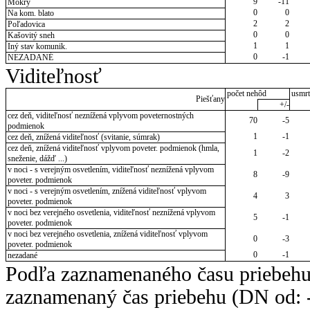
9
-11
Mokrý
0
0
Na kom. blato
2
2
Poľadovica
0
0
Kašovitý sneh
1
1
Iný stav komunik.
0
-1
NEZADANÉ
Viditeľnosť
počet nehôd
usmrt
Piešťany
+/-
cez deň, viditeľnosť neznížená vplyvom poveternostných
70
-5
podmienok
1
-1
cez deň, znížená viditeľnosť (svitanie, súmrak)
cez deň, znížená viditeľnosť vplyvom poveter. podmienok (hmla,
1
-2
sneženie, dážď ...)
v noci - s verejným osvetlením, viditeľnosť neznížená vplyvom
8
-9
poveter. podmienok
v noci - s verejným osvetlením, znížená viditeľnosť vplyvom
4
3
poveter. podmienok
v noci bez verejného osvetlenia, viditeľnosť neznížená vplyvom
5
-1
poveter. podmienok
v noci bez verejného osvetlenia, znížená viditeľnosť vplyvom
0
-3
poveter. podmienok
0
-1
nezadané
Podľa zaznamenaného času priebehu
zaznamenaný čas priebehu (DN od: -