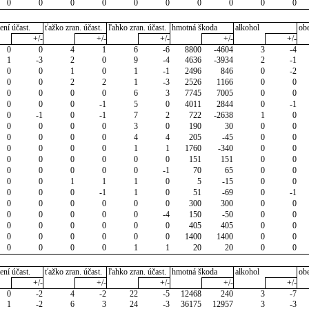
0
0
0
0
0
0
0
0
0
0
ení účast.
ťažko zran. účast.
ľahko zran. účast.
hmotná škoda
alkohol
ob
+/-
+/-
+/-
+/-
+/-
0
0
4
1
6
-6
8800
-4604
3
-4
1
-3
2
0
9
-4
4636
-3934
2
-1
0
0
1
0
1
-1
2496
846
0
-2
0
0
2
2
1
-3
2526
1166
0
0
0
0
0
0
6
3
7745
7005
0
0
0
0
0
-1
5
0
4011
2844
0
-1
0
-1
0
-1
7
2
722
-2638
1
0
0
0
0
0
3
0
190
30
0
0
0
0
0
0
4
4
205
-45
0
0
0
0
0
0
1
1
1760
-340
0
0
0
0
0
0
0
0
151
151
0
0
0
0
0
0
0
-1
70
65
0
0
0
0
1
1
1
0
5
-15
0
0
0
0
0
-1
1
0
51
-69
0
-1
0
0
0
0
0
0
300
300
0
0
0
0
0
0
0
-4
150
-50
0
0
0
0
0
0
0
0
405
405
0
0
0
0
0
0
0
0
1400
1400
0
0
0
0
0
0
1
1
20
20
0
0
ení účast.
ťažko zran. účast.
ľahko zran. účast.
hmotná škoda
alkohol
ob
+/-
+/-
+/-
+/-
+/-
0
-2
4
-2
22
-5
12468
240
3
-7
1
-2
6
3
24
-3
36175
12957
3
-3