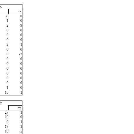
ec
+/-
38
0
1
0
2
-9
0
0
0
0
0
0
2
1
0
0
0
-2
0
0
0
0
0
0
0
0
0
0
0
0
1
0
15
1
ec
+/-
27
1
10
0
0
-1
17
-1
10
-5