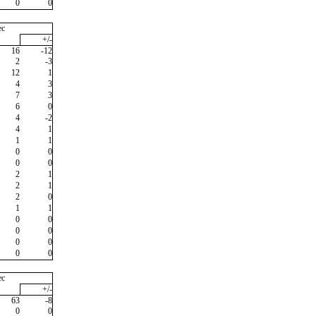
0
0
ec
+/-
16
-12
2
-3
12
1
4
3
7
3
6
0
4
-2
4
1
1
1
0
0
0
0
2
1
2
1
2
0
1
1
0
0
0
0
0
0
0
0
ec
+/-
63
-8
0
0