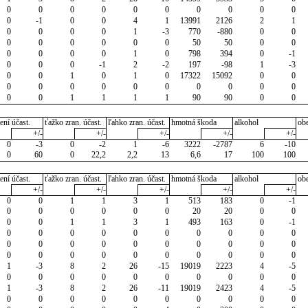
0
0
0
0
0
0
0
0
0
0
0
-1
0
0
4
1
13991
2126
2
1
0
0
0
0
1
-3
770
-880
0
0
0
0
0
0
0
0
50
50
0
0
0
0
0
0
1
0
798
394
0
-1
0
0
0
-1
2
-2
197
-98
1
-3
0
0
1
0
1
0
17322
15092
0
0
0
0
0
0
0
0
0
0
0
0
0
0
1
1
1
1
90
90
0
0
ení účast.
ťažko zran. účast.
ľahko zran. účast.
hmotná škoda
alkohol
ob
+/-
+/-
+/-
+/-
+/-
0
-3
0
-2
1
-6
3222
-2787
6
-10
0
60
0
22,2
2,2
13
6,6
17
100
100
ení účast.
ťažko zran. účast.
ľahko zran. účast.
hmotná škoda
alkohol
ob
+/-
+/-
+/-
+/-
+/-
0
0
1
1
3
1
513
183
0
-1
0
0
0
0
0
0
20
20
0
0
0
0
1
1
3
1
493
163
0
-1
0
0
0
0
0
0
0
0
0
0
0
0
0
0
0
0
0
0
0
0
0
0
0
0
0
0
0
0
0
0
1
-3
8
2
26
-15
19019
2223
4
-5
0
0
0
0
0
0
0
0
0
0
1
-3
8
2
26
-11
19019
2423
4
-5
0
0
0
0
0
0
0
0
0
0