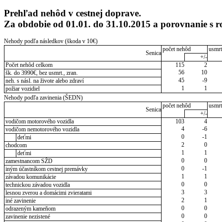
Prehľad nehôd v cestnej doprave.
Za obdobie od 01.01. do 31.10.2015 a porovnanie s
Nehody podľa následkov (škoda v 10€)
počet nehôd
usmrt
Senica
+/-
Počet nehôd celkom
115
2
56
10
šk. do 3990€, bez usmrt., zran.
45
-9
neh. s násl. na živote alebo zdraví
1
1
požiar vozidiel
Nehody podľa zavinenia (ŠEDN)
počet nehôd
usmrt
Senica
+/-
vodičom motorového vozidla
103
4
4
-6
vodičom nemotorového vozidla
0
-1
deťmi
2
0
chodcom
1
1
deťmi
0
0
zamestnancom SŽD
0
-1
iným účastníkom cestnej premávky
1
1
závadou komunikácie
0
0
technickou závadou vozidla
3
3
lesnou zverou a domácimi zvieratami
2
1
iné zavinenie
0
0
odrazeným kameňom
0
0
zavinenie nezistené