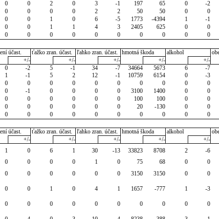
0
0
2
0
3
-1
197
65
0
-2
0
0
0
0
2
2
50
50
0
0
0
0
1
0
6
-5
1773
-4394
1
-1
0
0
1
1
4
3
2405
625
0
0
0
0
0
0
0
0
0
0
0
0
ení účast.
ťažko zran. účast.
ľahko zran. účast.
hmotná škoda
alkohol
ob
+/-
+/-
+/-
+/-
+/-
0
-2
5
-1
34
-7
34664
5673
6
-7
1
-1
5
2
12
-1
10759
6154
0
-3
0
0
0
0
0
0
0
0
0
0
0
-1
0
0
0
0
3100
1400
0
0
0
0
0
0
0
0
100
100
0
0
0
0
0
0
0
0
20
-130
0
0
0
0
0
0
0
0
0
0
0
0
ení účast.
ťažko zran. účast.
ľahko zran. účast.
hmotná škoda
alkohol
ob
+/-
+/-
+/-
+/-
+/-
1
0
6
1
30
-13
33823
8708
2
-6
0
0
0
0
1
0
75
68
0
0
0
0
0
0
0
0
3150
3150
0
0
0
0
1
0
4
1
1657
-777
1
-3
0
0
0
0
0
0
0
0
0
0
0
-4
0
-3
10
4
8238
388
3
-1