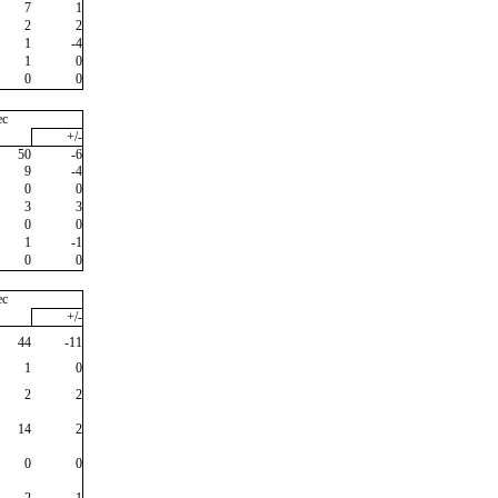
7
1
2
2
1
-4
1
0
0
0
ec
+/-
50
-6
9
-4
0
0
3
3
0
0
1
-1
0
0
ec
+/-
44
-11
1
0
2
2
14
2
0
0
2
-1