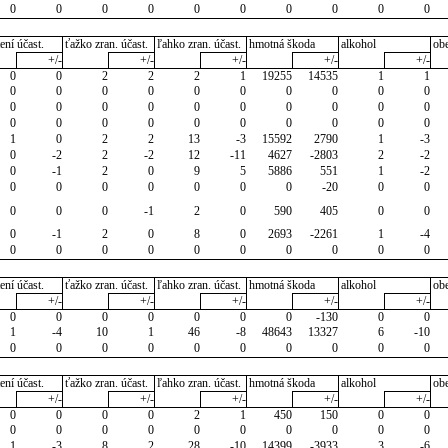
0
0
0
0
0
0
0
0
0
0
ení účast.
ťažko zran. účast.
ľahko zran. účast.
hmotná škoda
alkohol
ob
+/-
+/-
+/-
+/-
+/-
0
0
2
2
2
1
19255
14535
1
1
0
0
0
0
0
0
0
0
0
0
0
0
0
0
0
0
0
0
0
0
0
0
0
0
0
0
0
0
0
0
1
0
2
2
13
-3
15592
2790
1
-3
0
-2
2
-2
12
-11
4627
-2803
2
-2
0
-1
2
0
9
5
5886
551
1
-2
0
0
0
0
0
0
0
-20
0
0
0
0
0
-1
2
0
590
405
0
0
0
-1
2
0
8
0
2693
-2261
1
-4
0
0
0
0
0
0
0
0
0
0
ení účast.
ťažko zran. účast.
ľahko zran. účast.
hmotná škoda
alkohol
ob
+/-
+/-
+/-
+/-
+/-
0
0
0
0
0
0
0
-130
0
0
1
-4
10
1
46
-8
48643
13327
6
-10
0
0
0
0
0
0
0
0
0
0
ení účast.
ťažko zran. účast.
ľahko zran. účast.
hmotná škoda
alkohol
ob
+/-
+/-
+/-
+/-
+/-
0
0
0
0
2
1
450
150
0
0
0
0
0
0
0
0
0
0
0
0
1
-3
8
2
28
-10
14399
-3933
3
-6