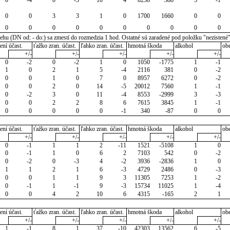
0
0
3
3
1
0
1700
1660
0
0
0
0
0
0
0
0
0
0
0
0
u (DN od: - do:) sa zmestí do rozmedzia 1 hod. Ostatné sú zaradené pod položku "nezistené
ení účast.
ťažko zran. účast.
ľahko zran. účast.
hmotná škoda
alkohol
ob
+/-
+/-
+/-
+/-
+/-
0
-2
0
-2
1
0
1050
-1775
1
-1
1
0
2
1
5
-4
2116
381
0
-2
0
0
1
0
7
0
8957
6272
0
-2
0
0
2
0
14
-5
20012
7560
1
-1
0
-2
3
0
11
-4
8553
-2999
3
-3
0
0
2
2
8
6
7615
3845
1
-1
0
0
0
0
0
-1
340
-87
0
0
ení účast.
ťažko zran. účast.
ľahko zran. účast.
hmotná škoda
alkohol
ob
+/-
+/-
+/-
+/-
+/-
0
-1
1
1
2
-11
1521
-5108
1
0
0
-1
1
0
6
2
7103
542
0
-2
0
-2
0
-3
4
-2
3936
-2836
1
0
1
1
2
1
6
-3
4729
2486
0
-3
0
0
1
1
9
3
11305
7253
1
-2
0
-1
1
-1
9
-3
15734
11025
1
-4
0
0
4
2
10
6
4315
-165
2
1
ení účast.
ťažko zran. účast.
ľahko zran. účast.
hmotná škoda
alkohol
ob
+/-
+/-
+/-
+/-
+/-
1
-1
8
1
37
-10
42303
13562
6
-5