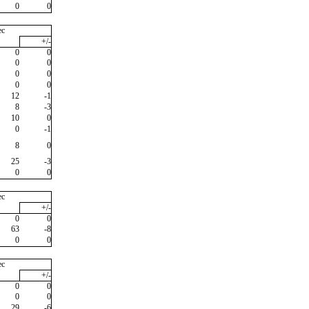
0
0
ec
+/-
0
0
0
0
0
0
0
0
12
-1
8
-3
10
0
0
-1
8
0
25
-3
0
0
ec
+/-
0
0
63
-8
0
0
ec
+/-
0
0
0
0
29
-6