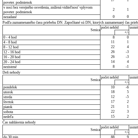
poveter. podmienok
v noci bez verejného osvetlenia, znížená viditeľnosť vplyvom
2
1
poveter. podmienok
0
0
nezadané
Podľa zaznamenaného času priebehu DN. Započítané sú DN, ktorých zaznamenaný čas priebeh
počet nehôd
usmrt
Senica
+/-
0 - 4 hod
8
0
11
1
4 - 8 hod
22
4
8 - 12 hod
26
-3
12 - 16 hod
26
-3
16 - 20 hod
14
4
20 - 24 hod
8
-1
nezistené
Deň nehody
počet nehôd
usmrt
Senica
+/-
pondelok
10
-6
18
5
utorok
12
-5
streda
17
2
štvrtok
21
1
piatok
22
3
sobota
15
2
nedeľa
Čas nahlásenia nehody
počet nehôd
usmrt
Senica
+/-
do 30 min.
88
9