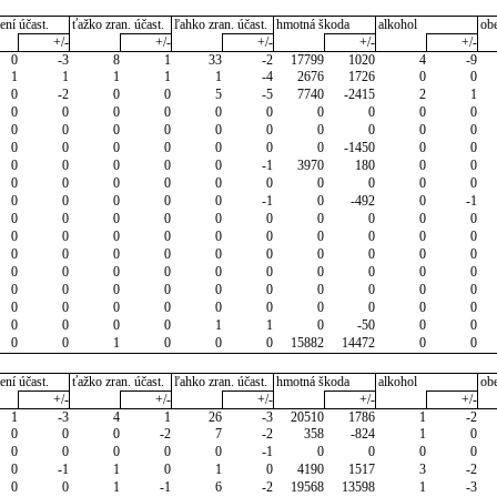
ení účast.
ťažko zran. účast.
ľahko zran. účast.
hmotná škoda
alkohol
ob
+/-
+/-
+/-
+/-
+/-
0
-3
8
1
33
-2
17799
1020
4
-9
1
1
1
1
1
-4
2676
1726
0
0
0
-2
0
0
5
-5
7740
-2415
2
1
0
0
0
0
0
0
0
0
0
0
0
0
0
0
0
0
0
0
0
0
0
0
0
0
0
0
0
-1450
0
0
0
0
0
0
0
-1
3970
180
0
0
0
0
0
0
0
0
0
0
0
0
0
0
0
0
0
-1
0
-492
0
-1
0
0
0
0
0
0
0
0
0
0
0
0
0
0
0
0
0
0
0
0
0
0
0
0
0
0
0
0
0
0
0
0
0
0
0
0
0
0
0
0
0
0
0
0
0
0
0
0
0
0
0
0
0
0
0
0
0
0
0
0
0
0
0
0
1
1
0
-50
0
0
0
0
1
0
0
0
15882
14472
0
0
ení účast.
ťažko zran. účast.
ľahko zran. účast.
hmotná škoda
alkohol
ob
+/-
+/-
+/-
+/-
+/-
1
-3
4
1
26
-3
20510
1786
1
-2
0
0
0
-2
7
-2
358
-824
1
0
0
0
0
0
0
-1
0
0
0
0
0
-1
1
0
1
0
4190
1517
3
-2
0
0
1
-1
6
-2
19568
13598
1
-3