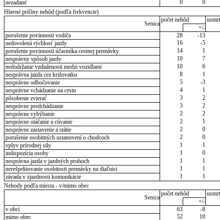
0
0
nezadané
Hlavné príčiny nehôd (podľa frekvencie)
počet nehôd
usmrt
Senica
+/-
porušenie povinnosti vodiča
28
-13
16
-5
nedovolená rýchlosť jazdy
14
1
porušenie povinnosti účastníka cestnej premávky
10
7
nesprávny spôsob jazdy
10
6
nedodržanie vzdialenosti medzi vozidlami
8
1
nesprávna jazda cez križovatku
5
-3
nesprávne odbočovanie
4
1
nesprávne vchádzanie na cestu
3
2
pôsobenie zvierať
3
2
nesprávne predchádzanie
2
2
nesprávne vyhýbanie
2
1
nesprávne otáčanie a cúvanie
2
0
nesprávne zastavenie a státie
2
0
porušenie osobitných ustanovení o chodcoch
1
1
vplyv prírodnej sily
1
0
indispozícia osoby
1
1
nesprávna jazda v jazdných pruhoch
1
1
nerešpektovanie osobitosti premávky na diaľnici
1
1
závada v zjazdnosti komunikácie
Nehody podľa miesta - v/mimo obec
počet nehôd
usmrt
Senica
+/-
v obci
63
-8
52
10
mimo obec