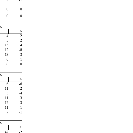
0
0
0
0
"
ec
+/-
4
2
5
-2
15
4
12
-8
13
-3
6
-1
8
0
ec
+/-
6
-6
11
2
5
-4
11
3
12
-3
11
1
7
-1
ec
+/-
47
-2