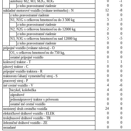
0
-1
autobusy M2, M3, M2G, M3G
0
0
z toho pravostranné riadenie
12
-8
nákladné motorové vozidlo (vrátane terénneho) - N
0
0
z toho pravostranné riadenie
5
-3
N1, N1G s celkovou hmotnosťou do 3 500 kg
0
0
z toho pravostranné riadenie
2
0
N2, N2G s celkovou hmotnosťou do 12000 kg
0
0
z toho pravostranné riadenie
5
-5
N3, N3G s celkovou hmotnosťou nad 12000 kg
0
0
z toho pravostranné riadenie
0
0
prípojné vozidlo (vrátane návesa) - O
0
0
O1, s celkovou hmotnosťou do 750 kg,
0
0
ostatné prípojné vozidlo
1
1
kolesový traktor - T
0
0
pásový traktor - C
0
0
prípojné vozidlo traktora - R
0
0
traktorom ťahaný vymeniteľný stroj - S
0
0
pracovný stroj - P
4
-6
iné cestné vozidlo - V
4
-6
bicykel, kolobežka
0
0
záprahové
0
0
jednonápravový traktor s prívesom
0
0
ostatné iné cestné vozidlo
24
8
nezistený druh cestného vozidla
0
0
električkové dráhové vozidlo - ELEK
0
0
trolejbusové dráhové vozidlo - TR
0
0
železničné dráhové vozidlo - ZE
0
0
nezadané