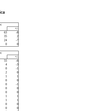
ica
ec
+/-
63
-8
35
2
24
-7
0
0
ec
+/-
55
-6
4
-3
0
-1
2
0
1
1
0
0
0
-1
0
0
0
0
1
1
1
1
0
0
0
0