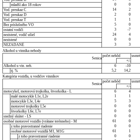
0
0
mladší ako 18 rokov
14
2
Vod. preukaz C
2
0
Vod. preukaz D
1
1
Vod. preukaz T
5
0
Bez príslušného VO
3
-7
ostatní vodiči
24
4
nezistené, vodič ušiel
0
0
nezistené
3
3
NEZADANÉ
Alkohol u vinníka nehody
počet nehôd
usmrt
Senica
+/-
Alkohol u vin. neh.
6
-10
5,2
14,2
tj. %
Kategória vozidla, u vodičov vinníkov
počet nehôd
usmrt
Senica
+/-
motocykel, motorová trojkolka, štvorkolka - L
6
4
1
1
malé motocykle L1e, L2e
5
3
motocykle L3e, L4e
0
0
motorové trojkolky L5e
0
0
štvorkolky L6e, L7e
0
0
snežný skúter - LS
61
0
osobné motorové vozidlo (vrátane terénneho) - M
0
0
z toho pravostranné riadenie
61
1
osobné motorové vozidlá M1, M1G
0
0
z toho pravostranné riadenie