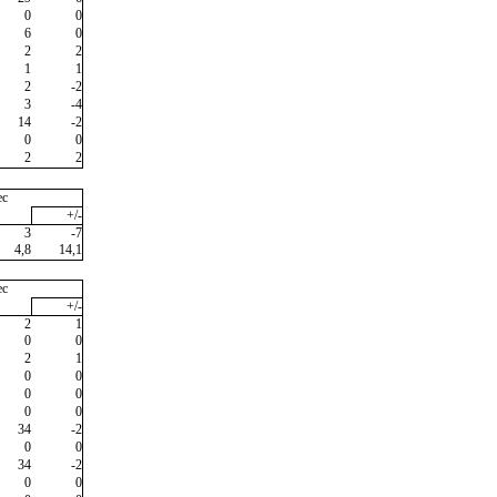
0
0
6
0
2
2
1
1
2
-2
3
-4
14
-2
0
0
2
2
ec
+/-
3
-7
4,8
14,1
ec
+/-
2
1
0
0
2
1
0
0
0
0
0
0
34
-2
0
0
34
-2
0
0