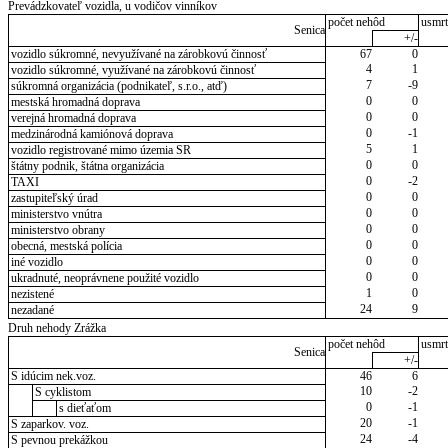
Prevádzkovateľ vozidla, u vodičov vinníkov
počet nehôd
usmrt
Senica
+/-
vozidlo súkromné, nevyužívané na zárobkovú činnosť
67
0
4
1
vozidlo súkromné, využívané na zárobkovú činnosť
7
-9
súkromná organizácia (podnikateľ, s.r.o., atď)
0
0
mestská hromadná doprava
0
0
verejná hromadná doprava
0
-1
medzinárodná kamiónová doprava
5
1
vozidlo registrované mimo územia SR
0
0
štátny podnik, štátna organizácia
0
-2
TAXI
0
0
zastupiteľský úrad
0
0
ministerstvo vnútra
0
0
ministerstvo obrany
0
0
obecná, mestská polícia
0
0
iné vozidlo
0
0
ukradnuté, neoprávnene použité vozidlo
1
0
nezistené
24
9
nezadané
Druh nehody Zrážka
počet nehôd
usmrt
Senica
+/-
S idúcim nek.voz.
46
6
10
-2
S cyklistom
0
-1
s dieťaťom
20
-1
S zaparkov. voz.
24
-4
S pevnou prekážkou