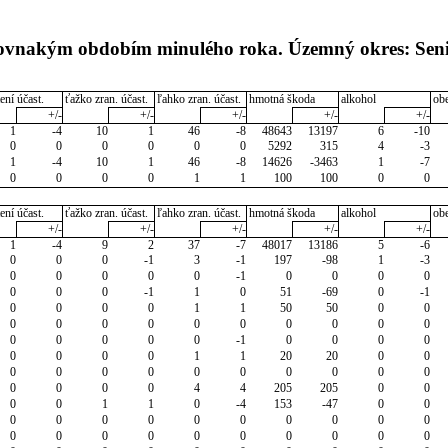
 rovnakým obdobím minulého roka. Územný okres: Sen
ení účast.
ťažko zran. účast.
ľahko zran. účast.
hmotná škoda
alkohol
ob
+/-
+/-
+/-
+/-
+/-
1
-4
10
1
46
-8
48643
13197
6
-10
0
0
0
0
0
0
5292
315
4
-3
1
-4
10
1
46
-8
14626
-3463
1
-7
0
0
0
0
1
1
100
100
0
0
ení účast.
ťažko zran. účast.
ľahko zran. účast.
hmotná škoda
alkohol
ob
+/-
+/-
+/-
+/-
+/-
1
-4
9
2
37
-7
48017
13186
5
-6
0
0
0
-1
3
-1
197
-98
1
-3
0
0
0
0
0
-1
0
0
0
0
0
0
0
-1
1
0
51
-69
0
-1
0
0
0
0
1
1
50
50
0
0
0
0
0
0
0
0
0
0
0
0
0
0
0
0
0
-1
0
0
0
0
0
0
0
0
1
1
20
20
0
0
0
0
0
0
0
0
0
0
0
0
0
0
0
0
4
4
205
205
0
0
0
0
1
1
0
-4
153
-47
0
0
0
0
0
0
0
0
0
0
0
0
0
0
0
0
0
0
0
0
0
0