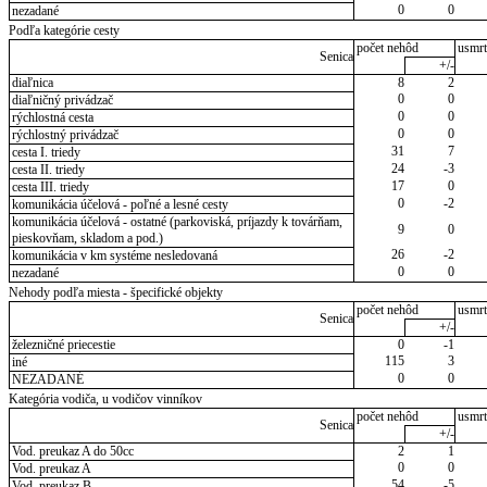
0
0
nezadané
Podľa kategórie cesty
počet nehôd
usmrt
Senica
+/-
diaľnica
8
2
0
0
diaľničný privádzač
0
0
rýchlostná cesta
0
0
rýchlostný privádzač
31
7
cesta I. triedy
24
-3
cesta II. triedy
17
0
cesta III. triedy
0
-2
komunikácia účelová - poľné a lesné cesty
komunikácia účelová - ostatné (parkoviská, príjazdy k továrňam,
9
0
pieskovňam, skladom a pod.)
26
-2
komunikácia v km systéme nesledovaná
0
0
nezadané
Nehody podľa miesta - špecifické objekty
počet nehôd
usmrt
Senica
+/-
železničné priecestie
0
-1
115
3
iné
0
0
NEZADANÉ
Kategória vodiča, u vodičov vinníkov
počet nehôd
usmrt
Senica
+/-
Vod. preukaz A do 50cc
2
1
0
0
Vod. preukaz A
54
-5
Vod. preukaz B