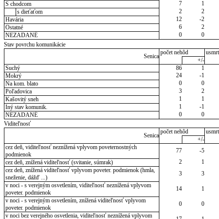
7
1
S chodcom
2
2
s dieťaťom
12
-2
Havária
6
2
Ostatné
0
0
NEZADANÉ
Stav povrchu komunikácie
počet nehôd
usmrt
Senica
+/-
Suchý
86
1
24
-1
Mokrý
0
0
Na kom. blato
3
2
Poľadovica
1
1
Kašovitý sneh
1
-1
Iný stav komunik.
0
0
NEZADANÉ
Viditeľnosť
počet nehôd
usmrt
Senica
+/-
cez deň, viditeľnosť neznížená vplyvom poveternostných
77
-5
podmienok
2
1
cez deň, znížená viditeľnosť (svitanie, súmrak)
cez deň, znížená viditeľnosť vplyvom poveter. podmienok (hmla,
3
3
sneženie, dážď ...)
v noci - s verejným osvetlením, viditeľnosť neznížená vplyvom
14
1
poveter. podmienok
v noci - s verejným osvetlením, znížená viditeľnosť vplyvom
0
0
poveter. podmienok
v noci bez verejného osvetlenia, viditeľnosť neznížená vplyvom
17
1