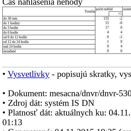
Čas nahlásenia nehody
počet nehôd
usmrt
Trenčín
+/-
do 30 min.
155
-2
15
-6
do 1 hodiny
17
0
do 3 hodín
4
4
do 6 hodín
0
-2
od 6 do 12 hodín
1
0
od 12 do 24 hodín
9
4
nad 24 hodín
0
0
nezadané
•
Vysvetlivky
- popisujú skratky, vys
• Dokument: mesacna/dnvr/dnvr-530
• Zdroj dát: systém IS DN
• Platnosť dát: aktuálnych ku: 04.1
01:13