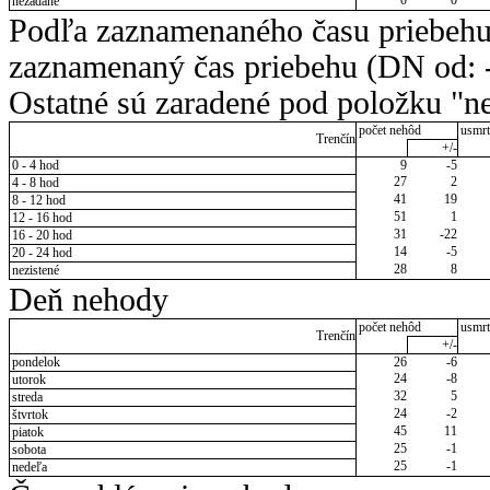
nezadané
Podľa zaznamenaného času priebehu
zaznamenaný čas priebehu (DN od: -
Ostatné sú zaradené pod položku "ne
počet nehôd
usmrt
Trenčín
+/-
0 - 4 hod
9
-5
27
2
4 - 8 hod
41
19
8 - 12 hod
51
1
12 - 16 hod
31
-22
16 - 20 hod
14
-5
20 - 24 hod
28
8
nezistené
Deň nehody
počet nehôd
usmrt
Trenčín
+/-
pondelok
26
-6
24
-8
utorok
32
5
streda
24
-2
štvrtok
45
11
piatok
25
-1
sobota
25
-1
nedeľa