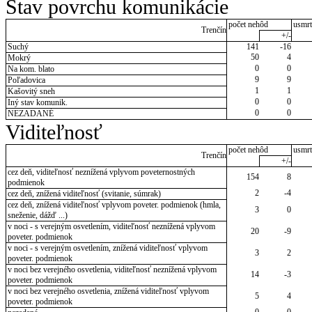
Stav povrchu komunikácie
počet nehôd
usmrt
Trenčín
+/-
Suchý
141
-16
50
4
Mokrý
0
0
Na kom. blato
9
9
Poľadovica
1
1
Kašovitý sneh
0
0
Iný stav komunik.
0
0
NEZADANÉ
Viditeľnosť
počet nehôd
usmrt
Trenčín
+/-
cez deň, viditeľnosť neznížená vplyvom poveternostných
154
8
podmienok
2
-4
cez deň, znížená viditeľnosť (svitanie, súmrak)
cez deň, znížená viditeľnosť vplyvom poveter. podmienok (hmla,
3
0
sneženie, dážď ...)
v noci - s verejným osvetlením, viditeľnosť neznížená vplyvom
20
-9
poveter. podmienok
v noci - s verejným osvetlením, znížená viditeľnosť vplyvom
3
2
poveter. podmienok
v noci bez verejného osvetlenia, viditeľnosť neznížená vplyvom
14
-3
poveter. podmienok
v noci bez verejného osvetlenia, znížená viditeľnosť vplyvom
5
4
poveter. podmienok
0
0