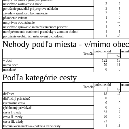
2
2
nesprávne zastavenie a státie
2
1
porušenie pravidiel pri preprave nákladu
2
2
závada v zjazdnosti komunikácie
1
0
pôsobenie zvierať
1
-2
nesprávne obchádzanie
1
0
nesprávne správanie sa na železničnom priecestí
1
1
nerešpektovanie osobitosti premávky v zimnom období
1
-8
porušenie osobitných ustanovení o chodcoch
Nehody podľa miesta - v/mimo obec
počet nehôd
usmrt
Trenčín
+/-
v obci
122
-13
79
11
mimo obec
0
0
nezadané
Podľa kategórie cesty
počet nehôd
usmrt
Trenčín
+/-
diaľnica
18
-7
0
0
diaľničný privádzač
0
0
rýchlostná cesta
0
0
rýchlostný privádzač
55
7
cesta I. triedy
20
-6
cesta II. triedy
23
5
cesta III. triedy
1
-1
komunikácia účelová - poľné a lesné cesty