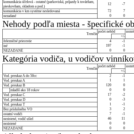
komunikácia účelová - ostatné (parkoviská, príjazdy k továrňam,
12
-7
pieskovňam, skladom a pod.)
72
7
komunikácia v km systéme nesledovaná
0
0
nezadané
Nehody podľa miesta - špecifické ob
počet nehôd
usmrt
Trenčín
+/-
železničné priecestie
4
-1
197
-1
iné
0
0
NEZADANÉ
Kategória vodiča, u vodičov vinník
počet nehôd
usmrt
Trenčín
+/-
Vod. preukaz A do 50cc
2
-1
1
1
Vod. preukaz A
120
0
Vod. preukaz B
0
0
mladší ako 18 rokov
17
-2
Vod. preukaz C
0
-3
Vod. preukaz D
1
-1
Vod. preukaz T
3
2
Bez príslušného VO
7
-1
ostatní vodiči
46
11
nezistené, vodič ušiel
0
0
nezistené
0
0
NEZADANÉ