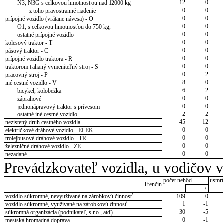
12
0
N3, N3G s celkovou hmotnosťou nad 12000 kg
0
0
z toho pravostranné riadenie
0
0
prípojné vozidlo (vrátane návesa) - O
0
0
O1, s celkovou hmotnosťou do 750 kg,
0
0
ostatné prípojné vozidlo
0
0
kolesový traktor - T
0
0
pásový traktor - C
0
0
prípojné vozidlo traktora - R
0
0
traktorom ťahaný vymeniteľný stroj - S
0
-2
pracovný stroj - P
8
0
iné cestné vozidlo - V
6
-2
bicykel, kolobežka
0
0
záprahové
0
0
jednonápravový traktor s prívesom
2
2
ostatné iné cestné vozidlo
45
12
nezistený druh cestného vozidla
0
0
električkové dráhové vozidlo - ELEK
0
0
trolejbusové dráhové vozidlo - TR
0
0
železničné dráhové vozidlo - ZE
0
0
nezadané
Prevádzkovateľ vozidla, u vodičov 
počet nehôd
usmrt
Trenčín
+/-
vozidlo súkromné, nevyužívané na zárobkovú činnosť
109
0
1
-1
vozidlo súkromné, využívané na zárobkovú činnosť
30
-5
súkromná organizácia (podnikateľ, s.r.o., atď)
0
-1
mestská hromadná doprava