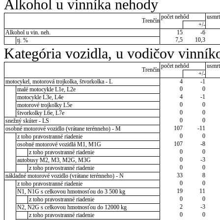
Alkohol u vinníka nehody
počet nehôd
usmrt
Trenčín
+/-
Alkohol u vin. neh.
15
-6
7,5
10,3
tj. %
Kategória vozidla, u vodičov vinník
počet nehôd
usmrt
Trenčín
+/-
motocykel, motorová trojkolka, štvorkolka - L
4
-1
0
0
malé motocykle L1e, L2e
4
-1
motocykle L3e, L4e
0
0
motorové trojkolky L5e
0
0
štvorkolky L6e, L7e
0
0
snežný skúter - LS
107
-11
osobné motorové vozidlo (vrátane terénneho) - M
0
0
z toho pravostranné riadenie
107
-8
osobné motorové vozidlá M1, M1G
0
0
z toho pravostranné riadenie
0
-3
autobusy M2, M3, M2G, M3G
0
0
z toho pravostranné riadenie
33
8
nákladné motorové vozidlo (vrátane terénneho) - N
0
0
z toho pravostranné riadenie
19
11
N1, N1G s celkovou hmotnosťou do 3 500 kg
0
0
z toho pravostranné riadenie
2
-3
N2, N2G s celkovou hmotnosťou do 12000 kg
0
0
z toho pravostranné riadenie