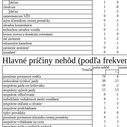
1
0
deťmi
1
-8
chodcom
1
-2
deťmi
0
0
zamestnancom SŽD
0
-1
iným účastníkom cestnej premávky
2
2
závadou komunikácie
0
-1
technickou závadou vozidla
1
0
lesnou zverou a domácimi zvieratami
3
-2
iné zavinenie
3
-1
odrazeným kameňom
0
-1
zavinenie nezistené
0
0
nezadané
Hlavné príčiny nehôd (podľa frekven
počet nehôd
usmrt
Trenčín
+/-
porušenie povinnosti vodiča
79
8
38
-13
nedovolená rýchlosť jazdy
16
-2
nesprávna jazda cez križovatku
15
13
nesprávny spôsob jazdy
9
-1
nesprávne odbočovanie
8
1
nedodržanie vzdialenosti medzi vozidlami
7
-3
nesprávne otáčanie a cúvanie
5
1
nesprávne predchádzanie
4
0
vplyv prevádzky
4
-1
porušenie povinnosti účastníka cestnej premávky
3
3
nesprávne vchádzanie na cestu
2
2
nesprávna jazda v jazdných pruhoch