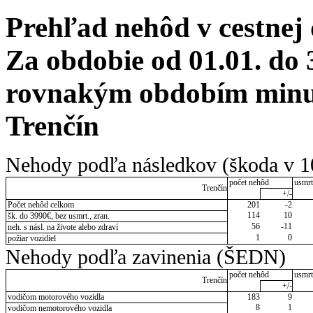
Prehľad nehôd v cestnej
Za obdobie od 01.01. do 
rovnakým obdobím minul
Trenčín
Nehody podľa následkov (škoda v 1
počet nehôd
usmrt
Trenčín
+/-
Počet nehôd celkom
201
-2
114
10
šk. do 3990€, bez usmrt., zran.
56
-11
neh. s násl. na živote alebo zdraví
1
0
požiar vozidiel
Nehody podľa zavinenia (ŠEDN)
počet nehôd
usmrt
Trenčín
+/-
vodičom motorového vozidla
183
9
8
1
vodičom nemotorového vozidla