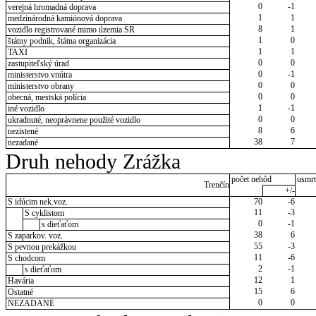
0
-1
verejná hromadná doprava
1
1
medzinárodná kamiónová doprava
8
1
vozidlo registrované mimo územia SR
1
0
štátny podnik, štátna organizácia
1
1
TAXI
0
0
zastupiteľský úrad
0
-1
ministerstvo vnútra
0
0
ministerstvo obrany
0
0
obecná, mestská polícia
1
-1
iné vozidlo
0
0
ukradnuté, neoprávnene použité vozidlo
8
6
nezistené
38
7
nezadané
Druh nehody Zrážka
počet nehôd
usmrt
Trenčín
+/-
S idúcim nek.voz.
70
-6
11
-3
S cyklistom
0
-1
s dieťaťom
38
6
S zaparkov. voz.
55
-3
S pevnou prekážkou
11
-6
S chodcom
2
-1
s dieťaťom
12
1
Havária
15
6
Ostatné
0
0
NEZADANÉ