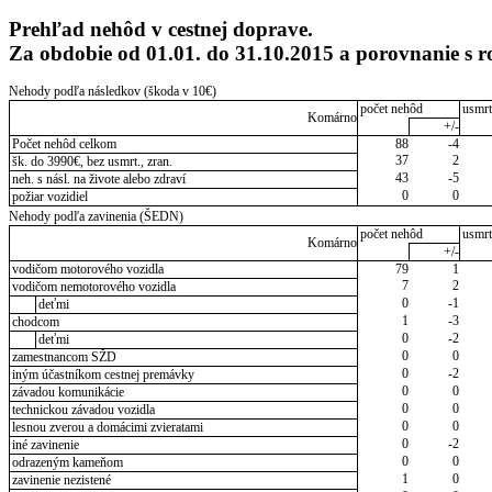
Prehľad nehôd v cestnej doprave.
Za obdobie od 01.01. do 31.10.2015 a porovnanie 
Nehody podľa následkov (škoda v 10€)
počet nehôd
usmrt
Komárno
+/-
Počet nehôd celkom
88
-4
37
2
šk. do 3990€, bez usmrt., zran.
43
-5
neh. s násl. na živote alebo zdraví
0
0
požiar vozidiel
Nehody podľa zavinenia (ŠEDN)
počet nehôd
usmrt
Komárno
+/-
vodičom motorového vozidla
79
1
7
2
vodičom nemotorového vozidla
0
-1
deťmi
1
-3
chodcom
0
-2
deťmi
0
0
zamestnancom SŽD
0
-2
iným účastníkom cestnej premávky
0
0
závadou komunikácie
0
0
technickou závadou vozidla
0
0
lesnou zverou a domácimi zvieratami
0
-2
iné zavinenie
0
0
odrazeným kameňom
1
0
zavinenie nezistené