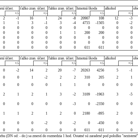
ení účast.
ťažko zran. účast.
ľahko zran. účast.
hmotná škoda
alkohol
ob
+/-
+/-
+/-
+/-
+/-
2
-1
16
1
24
-8
20907
108
12
-3
1
1
3
-1
3
-4
4755
-1505
0
-2
0
0
0
0
0
0
0
0
0
0
0
0
0
0
1
1
200
200
0
0
0
0
0
0
0
0
0
0
0
0
0
0
0
0
0
0
0
0
0
0
0
0
0
0
0
0
611
611
0
0
ení účast.
ťažko zran. účast.
ľahko zran. účast.
hmotná škoda
alkohol
ob
+/-
+/-
+/-
+/-
+/-
0
-2
14
2
20
-7
20263
4256
5
-1
0
0
1
-2
2
2
310
205
2
1
0
0
0
0
1
1
0
0
0
0
2
1
2
1
3
-2
3109
-1963
3
-5
0
0
0
0
0
-3
0
-2350
0
0
1
1
2
1
2
0
2180
-895
2
0
0
0
0
-2
0
-2
0
-450
0
0
0
0
0
0
0
0
611
611
0
0
u (DN od: - do:) sa zmestí do rozmedzia 1 hod. Ostatné sú zaradené pod položku "nezistené