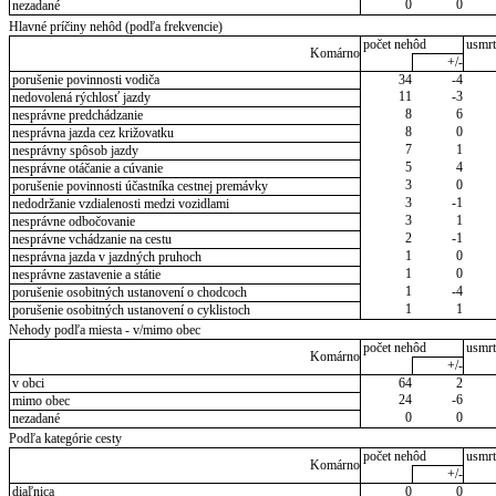
0
0
nezadané
Hlavné príčiny nehôd (podľa frekvencie)
počet nehôd
usmrt
Komárno
+/-
porušenie povinnosti vodiča
34
-4
11
-3
nedovolená rýchlosť jazdy
8
6
nesprávne predchádzanie
8
0
nesprávna jazda cez križovatku
7
1
nesprávny spôsob jazdy
5
4
nesprávne otáčanie a cúvanie
3
0
porušenie povinnosti účastníka cestnej premávky
3
-1
nedodržanie vzdialenosti medzi vozidlami
3
1
nesprávne odbočovanie
2
-1
nesprávne vchádzanie na cestu
1
0
nesprávna jazda v jazdných pruhoch
1
0
nesprávne zastavenie a státie
1
-4
porušenie osobitných ustanovení o chodcoch
1
1
porušenie osobitných ustanovení o cyklistoch
Nehody podľa miesta - v/mimo obec
počet nehôd
usmrt
Komárno
+/-
v obci
64
2
24
-6
mimo obec
0
0
nezadané
Podľa kategórie cesty
počet nehôd
usmrt
Komárno
+/-
diaľnica
0
0