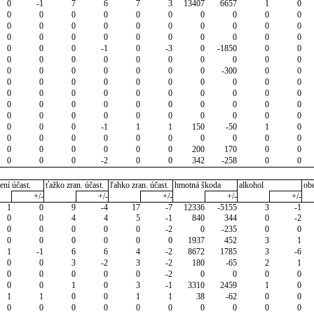
0
-1
7
6
7
3
13407
6657
1
0
0
0
0
0
0
0
0
0
0
0
0
0
0
0
0
0
0
0
0
0
0
0
0
0
0
0
0
0
0
0
0
0
0
-1
0
-3
0
-1850
0
0
0
0
0
0
0
0
0
0
0
0
0
0
0
0
0
0
0
-300
0
0
0
0
0
0
0
0
0
0
0
0
0
0
0
0
0
0
0
0
0
0
0
0
0
0
0
0
0
0
0
0
0
0
0
0
0
0
0
0
0
0
0
0
0
-1
1
1
150
-50
1
0
0
0
0
0
0
0
0
0
0
0
0
0
0
0
0
0
200
170
0
0
0
0
0
-2
0
0
342
-258
0
0
ení účast.
ťažko zran. účast.
ľahko zran. účast.
hmotná škoda
alkohol
ob
+/-
+/-
+/-
+/-
+/-
1
0
9
-4
17
-7
12336
-5155
3
-1
0
0
4
4
5
-1
840
344
0
-2
0
0
0
0
0
-2
0
-235
0
0
0
0
0
0
0
0
1937
452
3
1
1
-1
6
6
4
-2
8672
1785
3
-6
0
0
3
-2
3
-2
180
-65
2
1
0
0
0
0
0
-2
0
0
0
0
0
0
1
0
3
-1
3310
2459
1
0
1
1
0
0
1
1
38
-62
0
0
0
0
0
0
0
0
0
0
0
0