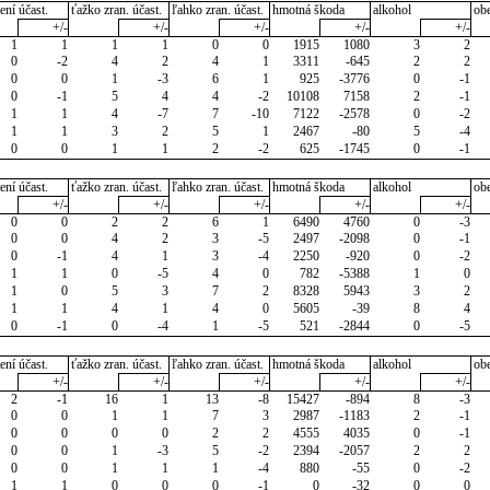
ení účast.
ťažko zran. účast.
ľahko zran. účast.
hmotná škoda
alkohol
ob
+/-
+/-
+/-
+/-
+/-
1
1
1
1
0
0
1915
1080
3
2
0
-2
4
2
4
1
3311
-645
2
2
0
0
1
-3
6
1
925
-3776
0
-1
0
-1
5
4
4
-2
10108
7158
2
-1
1
1
4
-7
7
-10
7122
-2578
0
-2
1
1
3
2
5
1
2467
-80
5
-4
0
0
1
1
2
-2
625
-1745
0
-1
ení účast.
ťažko zran. účast.
ľahko zran. účast.
hmotná škoda
alkohol
ob
+/-
+/-
+/-
+/-
+/-
0
0
2
2
6
1
6490
4760
0
-3
0
0
4
2
3
-5
2497
-2098
0
-1
0
-1
4
1
3
-4
2250
-920
0
-2
1
1
0
-5
4
0
782
-5388
1
0
1
0
5
3
7
2
8328
5943
3
2
1
1
4
1
4
0
5605
-39
8
4
0
-1
0
-4
1
-5
521
-2844
0
-5
ení účast.
ťažko zran. účast.
ľahko zran. účast.
hmotná škoda
alkohol
ob
+/-
+/-
+/-
+/-
+/-
2
-1
16
1
13
-8
15427
-894
8
-3
0
0
1
1
7
3
2987
-1183
2
-1
0
0
0
0
2
2
4555
4035
0
-1
0
0
1
-3
5
-2
2394
-2057
2
2
0
0
1
1
1
-4
880
-55
0
-2
1
1
0
0
0
-1
0
-32
0
0