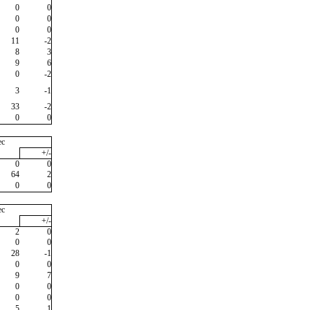
0
0
0
0
0
0
11
-2
8
3
9
6
0
-2
3
-1
33
-2
0
0
ec
+/-
0
0
64
2
0
0
ec
+/-
2
0
0
0
28
-1
0
0
9
7
0
0
0
0
5
1