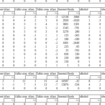
0
0
0
0
0
0
0
0
0
0
ení účast.
ťažko zran. účast.
ľahko zran. účast.
hmotná škoda
alkohol
ob
+/-
+/-
+/-
+/-
+/-
1
-1
2
-3
6
-3
12136
3484
6
-3
0
0
4
2
5
0
2920
-1020
1
-3
0
0
3
3
4
3
3801
1301
0
0
0
0
2
0
5
-2
1545
-791
2
1
1
0
5
0
3
0
3270
280
1
1
0
0
0
-1
1
1
135
-365
0
0
0
0
1
0
0
-2
180
-100
0
0
0
0
0
0
0
-2
1001
-2649
0
-1
0
0
0
-1
2
2
235
-95
1
0
0
0
0
0
1
-2
35
-765
0
0
1
1
0
0
0
-3
830
330
0
0
0
0
1
1
0
0
230
200
0
0
0
0
1
0
0
-4
150
0
1
0
0
0
0
0
1
1
5
5
0
0
ení účast.
ťažko zran. účast.
ľahko zran. účast.
hmotná škoda
alkohol
ob
+/-
+/-
+/-
+/-
+/-
2
1
12
1
15
-4
10597
-32
8
-7
1
-1
7
-1
13
-7
15876
-554
4
2
0
0
0
0
0
0
0
0
0
0
ení účast.
ťažko zran. účast.
ľahko zran. účast.
hmotná škoda
alkohol
ob
+/-
+/-
+/-
+/-
+/-
0
0
0
0
0
0
0
0
0
0