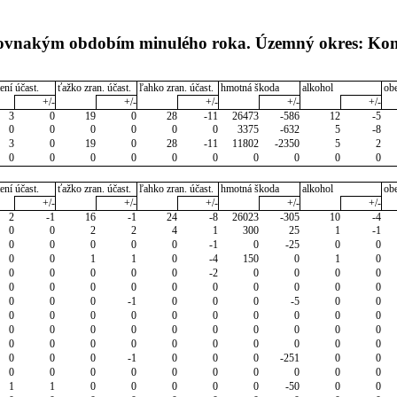
s rovnakým obdobím minulého roka. Územný okres: K
ení účast.
ťažko zran. účast.
ľahko zran. účast.
hmotná škoda
alkohol
ob
+/-
+/-
+/-
+/-
+/-
3
0
19
0
28
-11
26473
-586
12
-5
0
0
0
0
0
0
3375
-632
5
-8
3
0
19
0
28
-11
11802
-2350
5
2
0
0
0
0
0
0
0
0
0
0
ení účast.
ťažko zran. účast.
ľahko zran. účast.
hmotná škoda
alkohol
ob
+/-
+/-
+/-
+/-
+/-
2
-1
16
-1
24
-8
26023
-305
10
-4
0
0
2
2
4
1
300
25
1
-1
0
0
0
0
0
-1
0
-25
0
0
0
0
1
1
0
-4
150
0
1
0
0
0
0
0
0
-2
0
0
0
0
0
0
0
0
0
0
0
0
0
0
0
0
0
-1
0
0
0
-5
0
0
0
0
0
0
0
0
0
0
0
0
0
0
0
0
0
0
0
0
0
0
0
0
0
0
0
0
0
0
0
0
0
0
0
-1
0
0
0
-251
0
0
0
0
0
0
0
0
0
0
0
0
1
1
0
0
0
0
0
-50
0
0