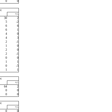
0
0
ec
+/-
30
2
5
-2
6
6
6
1
4
0
4
3
2
-1
1
0
2
0
2
-1
0
0
1
1
0
-5
1
1
ec
+/-
64
2
0
0
0
0
ec
+/-
0
0