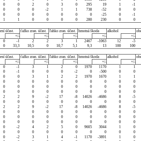
0
0
2
0
3
0
295
19
1
-1
0
0
0
-2
1
1
738
-52
0
0
0
0
0
0
0
0
0
-25
0
-1
1
1
0
0
0
0
280
230
0
0
ení účast.
ťažko zran. účast.
ľahko zran. účast.
hmotná škoda
alkohol
ob
+/-
+/-
+/-
+/-
+/-
0
-1
2
2
3
1
2467
-1063
12
-5
0
33,3
10,5
0
10,7
5,1
9,3
13
100
100
ení účast.
ťažko zran. účast.
ľahko zran. účast.
hmotná škoda
alkohol
ob
+/-
+/-
+/-
+/-
+/-
0
-1
3
1
2
0
1970
1170
1
1
0
-1
0
0
0
-2
0
-500
0
0
0
0
3
1
2
2
1970
1670
1
1
0
0
0
0
0
0
0
0
0
0
0
0
0
0
0
0
0
0
0
0
0
0
0
0
0
0
0
0
0
0
2
2
9
-2
17
-8
14026
-4686
8
-5
0
0
0
0
0
0
0
0
0
0
2
2
9
-2
17
-8
14026
-4686
8
-5
0
0
0
0
0
0
0
0
0
0
0
0
0
0
0
0
0
0
0
0
0
0
0
0
0
0
0
0
0
0
0
-2
4
2
5
0
9605
3044
1
0
0
0
0
0
0
0
0
0
0
0
0
-2
3
1
4
-1
1170
-3891
1
0