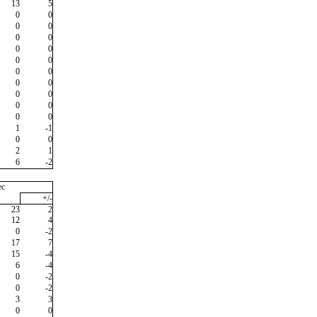
13
5
0
0
0
0
0
0
0
0
0
0
0
0
0
0
0
0
0
0
0
0
1
-1
0
0
2
1
6
-2
ec
+/-
23
2
12
4
0
-2
17
7
15
-4
6
-4
0
-2
0
-2
3
3
0
0