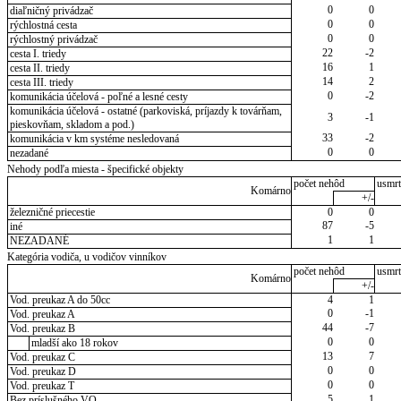
0
0
diaľničný privádzač
0
0
rýchlostná cesta
0
0
rýchlostný privádzač
22
-2
cesta I. triedy
16
1
cesta II. triedy
14
2
cesta III. triedy
0
-2
komunikácia účelová - poľné a lesné cesty
komunikácia účelová - ostatné (parkoviská, príjazdy k továrňam,
3
-1
pieskovňam, skladom a pod.)
33
-2
komunikácia v km systéme nesledovaná
0
0
nezadané
Nehody podľa miesta - špecifické objekty
počet nehôd
usmrt
Komárno
+/-
železničné priecestie
0
0
87
-5
iné
1
1
NEZADANÉ
Kategória vodiča, u vodičov vinníkov
počet nehôd
usmrt
Komárno
+/-
Vod. preukaz A do 50cc
4
1
0
-1
Vod. preukaz A
44
-7
Vod. preukaz B
0
0
mladší ako 18 rokov
13
7
Vod. preukaz C
0
0
Vod. preukaz D
0
0
Vod. preukaz T
5
1
Bez príslušného VO