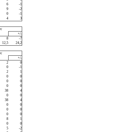
6
-1
9
-2
0
-1
4
3
ec
+/-
8
-7
12,5
24,2
ec
+/-
2
0
0
-1
2
1
0
0
0
0
0
0
38
4
0
0
38
4
0
0
0
0
0
0
8
1
0
0
5
-2