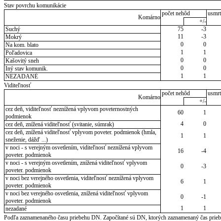
Stav povrchu komunikácie
počet nehôd
usmrt
Komárno
+/-
Suchý
75
-3
11
-3
Mokrý
0
0
Na kom. blato
1
1
Poľadovica
0
0
Kašovitý sneh
0
0
Iný stav komunik.
1
1
NEZADANÉ
Viditeľnosť
počet nehôd
usmrt
Komárno
+/-
cez deň, viditeľnosť neznížená vplyvom poveternostných
60
1
podmienok
4
0
cez deň, znížená viditeľnosť (svitanie, súmrak)
cez deň, znížená viditeľnosť vplyvom poveter. podmienok (hmla,
1
1
sneženie, dážď ...)
v noci - s verejným osvetlením, viditeľnosť neznížená vplyvom
16
-4
poveter. podmienok
v noci - s verejným osvetlením, znížená viditeľnosť vplyvom
0
-3
poveter. podmienok
v noci bez verejného osvetlenia, viditeľnosť neznížená vplyvom
6
1
poveter. podmienok
v noci bez verejného osvetlenia, znížená viditeľnosť vplyvom
0
-1
poveter. podmienok
1
1
nezadané
Podľa zaznamenaného času priebehu DN. Započítané sú DN, ktorých zaznamenaný čas priebeh