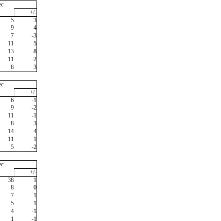
ec
+/-
5
3
9
4
7
-3
11
5
13
-8
11
-2
8
3
ec
+/-
6
-1
9
-2
11
-1
8
3
14
4
11
1
5
-2
ec
+/-
38
1
8
0
7
1
5
1
4
-1
1
-1