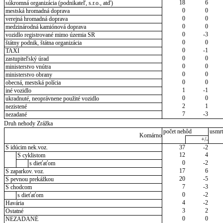
18
6
súkromná organizácia (podnikateľ, s.r.o., atď)
0
0
mestská hromadná doprava
0
0
verejná hromadná doprava
0
0
medzinárodná kamiónová doprava
0
-3
vozidlo registrované mimo územia SR
0
0
štátny podnik, štátna organizácia
0
-1
TAXI
0
0
zastupiteľský úrad
0
0
ministerstvo vnútra
0
0
ministerstvo obrany
0
0
obecná, mestská polícia
1
-1
iné vozidlo
0
0
ukradnuté, neoprávnene použité vozidlo
2
1
nezistené
7
-3
nezadané
Druh nehody Zrážka
počet nehôd
usmrt
Komárno
+/-
S idúcim nek.voz.
37
-2
12
4
S cyklistom
0
-2
s dieťaťom
17
6
S zaparkov. voz.
20
-5
S pevnou prekážkou
7
-3
S chodcom
0
-2
s dieťaťom
4
-2
Havária
3
2
Ostatné
0
0
NEZADANÉ