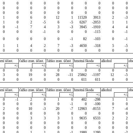
0
0
0
0
0
0
0
0
0
0
0
0
0
0
0
0
0
0
0
0
0
0
0
0
0
0
0
0
0
0
1
0
6
0
12
1
11529
3913
2
-3
1
0
2
-5
6
-5
6267
-2053
1
1
0
-1
7
4
3
-3
3945
-1910
4
4
0
0
0
-1
0
0
0
-115
0
-1
0
0
0
0
0
-1
82
-103
0
-1
1
1
4
2
7
-3
4650
-318
5
-5
0
0
0
0
0
0
0
0
0
0
ení účast.
ťažko zran. účast.
ľahko zran. účast.
hmotná škoda
alkohol
ob
+/-
+/-
+/-
+/-
+/-
0
0
0
0
0
0
0
0
0
0
3
0
19
0
28
-11
25862
-1197
12
-5
0
0
0
0
0
0
611
611
0
0
ení účast.
ťažko zran. účast.
ľahko zran. účast.
hmotná škoda
alkohol
ob
+/-
+/-
+/-
+/-
+/-
0
-1
2
0
1
0
402
-298
1
1
0
0
0
0
0
-1
0
-100
0
0
2
0
10
-3
20
-7
12963
-8153
7
-4
0
0
0
0
0
0
0
0
0
0
0
0
3
3
3
1
9635
6533
2
2
0
0
0
0
0
0
0
0
0
0
0
0
0
0
0
0
0
0
0
0
0
0
1
1
0
-1
1980
1280
0
-2