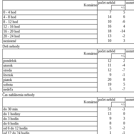
počet nehôd
usmrt
Komárno
+/-
0 - 4 hod
7
5
14
6
4 - 8 hod
10
-6
8 - 12 hod
16
4
12 - 16 hod
18
-14
16 - 20 hod
13
-2
20 - 24 hod
10
3
nezistené
Deň nehody
počet nehôd
usmrt
Komárno
+/-
pondelok
12
2
11
-4
utorok
12
-7
streda
9
-1
štvrtok
20
8
piatok
19
5
sobota
5
-7
nedeľa
Čas nahlásenia nehody
počet nehôd
usmrt
Komárno
+/-
do 30 min.
51
-3
13
0
do 1 hodiny
9
3
do 3 hodín
8
0
do 6 hodín
5
-2
od 6 do 12 hodín
1
-1
od 12 do 24 hodín