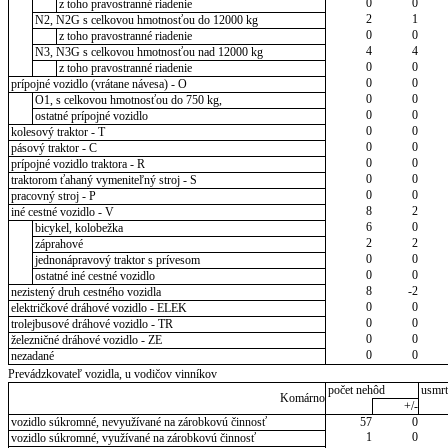
0
0
z toho pravostranné riadenie
2
1
N2, N2G s celkovou hmotnosťou do 12000 kg
0
0
z toho pravostranné riadenie
4
4
N3, N3G s celkovou hmotnosťou nad 12000 kg
0
0
z toho pravostranné riadenie
0
0
prípojné vozidlo (vrátane návesa) - O
0
0
O1, s celkovou hmotnosťou do 750 kg,
0
0
ostatné prípojné vozidlo
0
0
kolesový traktor - T
0
0
pásový traktor - C
0
0
prípojné vozidlo traktora - R
0
0
traktorom ťahaný vymeniteľný stroj - S
0
0
pracovný stroj - P
8
2
iné cestné vozidlo - V
6
0
bicykel, kolobežka
2
2
záprahové
0
0
jednonápravový traktor s prívesom
0
0
ostatné iné cestné vozidlo
8
-2
nezistený druh cestného vozidla
0
0
električkové dráhové vozidlo - ELEK
0
0
trolejbusové dráhové vozidlo - TR
0
0
železničné dráhové vozidlo - ZE
0
0
nezadané
Prevádzkovateľ vozidla, u vodičov vinníkov
počet nehôd
usmrt
Komárno
+/-
vozidlo súkromné, nevyužívané na zárobkovú činnosť
57
0
1
0
vozidlo súkromné, využívané na zárobkovú činnosť