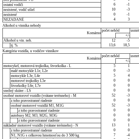
6
-1
ostatní vodiči
10
-3
nezistené, vodič ušiel
0
-1
nezistené
4
3
NEZADANÉ
Alkohol u vinníka nehody
počet nehôd
usmrt
Komárno
+/-
Alkohol u vin. neh.
12
-5
13,6
18,5
tj. %
Kategória vozidla, u vodičov vinníkov
počet nehôd
usmrt
Komárno
+/-
motocykel, motorová trojkolka, štvorkolka - L
5
1
0
-3
malé motocykle L1e, L2e
5
4
motocykle L3e, L4e
0
0
motorové trojkolky L5e
0
0
štvorkolky L6e, L7e
0
0
snežný skúter - LS
52
-3
osobné motorové vozidlo (vrátane terénneho) - M
0
0
z toho pravostranné riadenie
52
-3
osobné motorové vozidlá M1, M1G
0
0
z toho pravostranné riadenie
0
0
autobusy M2, M3, M2G, M3G
0
0
z toho pravostranné riadenie
13
1
nákladné motorové vozidlo (vrátane terénneho) - N
0
0
z toho pravostranné riadenie
7
-4
N1, N1G s celkovou hmotnosťou do 3 500 kg