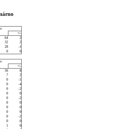
omárno
ec
+/-
64
2
32
2
28
-1
0
0
ec
+/-
56
8
7
2
0
-1
0
-4
0
-2
0
0
0
-2
0
0
0
0
0
0
0
-2
0
0
1
0