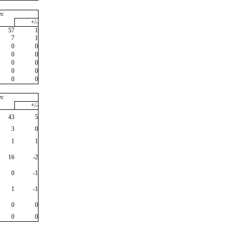
ec
+/-
57
1
7
1
0
0
0
0
0
0
0
0
0
0
ec
+/-
43
5
3
0
1
1
16
-2
0
-1
1
-1
0
0
0
0
"