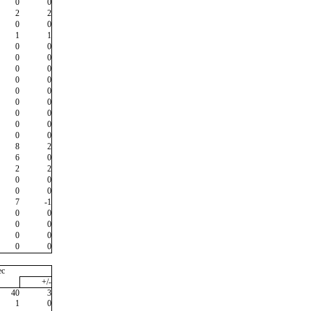
0
0
2
2
0
0
1
1
0
0
0
0
0
0
0
0
0
0
0
0
0
0
0
0
0
0
8
2
6
0
2
2
0
0
0
0
7
-1
0
0
0
0
0
0
0
0
ec
+/-
40
3
1
0