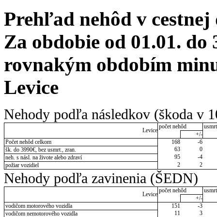
Prehľad nehôd v cestnej
Za obdobie od 01.01. do 
rovnakým obdobím minul
Levice
Nehody podľa následkov (škoda v 1
počet nehôd
usmrt
Levice
+/-
Počet nehôd celkom
168
-6
63
0
šk. do 3990€, bez usmrt., zran.
95
-4
neh. s násl. na živote alebo zdraví
2
2
požiar vozidiel
Nehody podľa zavinenia (ŠEDN)
počet nehôd
usmrt
Levice
+/-
vodičom motorového vozidla
151
-3
11
3
vodičom nemotorového vozidla