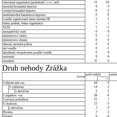
12
-10
súkromná organizácia (podnikateľ, s.r.o., atď)
0
0
mestská hromadná doprava
0
-2
verejná hromadná doprava
0
0
medzinárodná kamiónová doprava
2
-1
vozidlo registrované mimo územia SR
1
1
štátny podnik, štátna organizácia
1
-1
TAXI
0
0
zastupiteľský úrad
0
-1
ministerstvo vnútra
0
0
ministerstvo obrany
0
0
obecná, mestská polícia
0
-1
iné vozidlo
0
0
ukradnuté, neoprávnene použité vozidlo
0
0
nezistené
31
6
nezadané
Druh nehody Zrážka
počet nehôd
usmrt
Levice
+/-
S idúcim nek.voz.
64
0
14
2
S cyklistom
2
2
s dieťaťom
28
-6
S zaparkov. voz.
55
7
S pevnou prekážkou
12
-5
S chodcom
3
0
s dieťaťom
3
2
Havária
6
-4
Ostatné