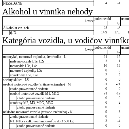
4
-1
NEZADANÉ
Alkohol u vinníka nehody
počet nehôd
usmrt
Levice
+/-
Alkohol u vin. neh.
25
-6
14,9
17,8
tj. %
Kategória vozidla, u vodičov vinník
počet nehôd
usmrt
Levice
+/-
motocykel, motorová trojkolka, štvorkolka - L
21
15
3
1
malé motocykle L1e, L2e
16
12
motocykle L3e, L4e
0
0
motorové trojkolky L5e
2
2
štvorkolky L6e, L7e
0
0
snežný skúter - LS
91
-21
osobné motorové vozidlo (vrátane terénneho) - M
0
0
z toho pravostranné riadenie
91
-19
osobné motorové vozidlá M1, M1G
0
0
z toho pravostranné riadenie
0
-2
autobusy M2, M3, M2G, M3G
0
0
z toho pravostranné riadenie
9
-3
nákladné motorové vozidlo (vrátane terénneho) - N
0
0
z toho pravostranné riadenie
3
-4
N1, N1G s celkovou hmotnosťou do 3 500 kg
0
0
z toho pravostranné riadenie