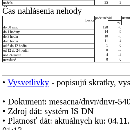
25
-2
nedeľa
Čas nahlásenia nehody
počet nehôd
usmrt
Levice
+/-
do 30 min.
128
-8
14
9
do 1 hodiny
10
-5
do 3 hodín
11
4
do 6 hodín
1
0
od 6 do 12 hodín
0
-2
od 12 do 24 hodín
4
-4
nad 24 hodín
0
0
nezadané
•
Vysvetlivky
- popisujú skratky, vys
• Dokument: mesacna/dnvr/dnvr-540
• Zdroj dát: systém IS DN
• Platnosť dát: aktuálnych ku: 04.1