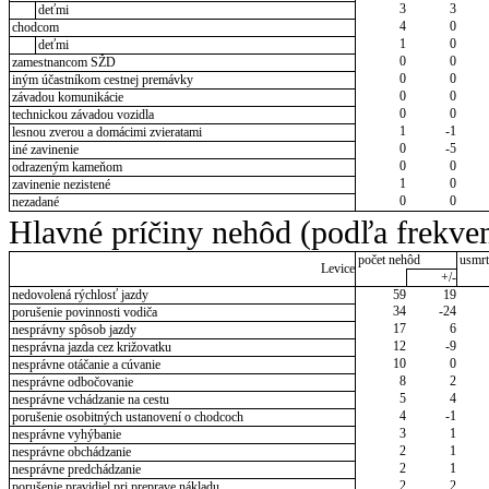
3
3
deťmi
4
0
chodcom
1
0
deťmi
0
0
zamestnancom SŽD
0
0
iným účastníkom cestnej premávky
0
0
závadou komunikácie
0
0
technickou závadou vozidla
1
-1
lesnou zverou a domácimi zvieratami
0
-5
iné zavinenie
0
0
odrazeným kameňom
1
0
zavinenie nezistené
0
0
nezadané
Hlavné príčiny nehôd (podľa frekven
počet nehôd
usmrt
Levice
+/-
nedovolená rýchlosť jazdy
59
19
34
-24
porušenie povinnosti vodiča
17
6
nesprávny spôsob jazdy
12
-9
nesprávna jazda cez križovatku
10
0
nesprávne otáčanie a cúvanie
8
2
nesprávne odbočovanie
5
4
nesprávne vchádzanie na cestu
4
-1
porušenie osobitných ustanovení o chodcoch
3
1
nesprávne vyhýbanie
2
1
nesprávne obchádzanie
2
1
nesprávne predchádzanie
2
2
porušenie pravidiel pri preprave nákladu