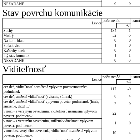
0
0
NEZADANÉ
Stav povrchu komunikácie
počet nehôd
usmrt
Levice
+/-
Suchý
134
1
32
-5
Mokrý
0
0
Na kom. blato
1
0
Poľadovica
0
0
Kašovitý sneh
1
1
Iný stav komunik.
0
-3
NEZADANÉ
Viditeľnosť
počet nehôd
usmrt
Levice
+/-
cez deň, viditeľnosť neznížená vplyvom poveternostných
117
-9
podmienok
6
4
cez deň, znížená viditeľnosť (svitanie, súmrak)
cez deň, znížená viditeľnosť vplyvom poveter. podmienok (hmla,
2
0
sneženie, dážď ...)
v noci - s verejným osvetlením, viditeľnosť neznížená vplyvom
22
-3
poveter. podmienok
v noci - s verejným osvetlením, znížená viditeľnosť vplyvom
1
0
poveter. podmienok
v noci bez verejného osvetlenia, viditeľnosť neznížená vplyvom
19
4
poveter. podmienok