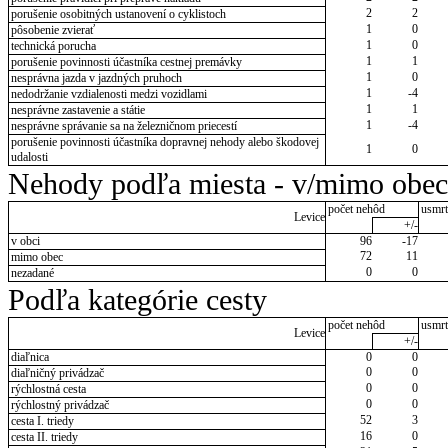
2
2
porušenie osobitných ustanovení o cyklistoch
1
0
pôsobenie zvierať
1
0
technická porucha
1
1
porušenie povinnosti účastníka cestnej premávky
1
0
nesprávna jazda v jazdných pruhoch
1
-4
nedodržanie vzdialenosti medzi vozidlami
1
1
nesprávne zastavenie a státie
1
-4
nesprávne správanie sa na železničnom priecestí
porušenie povinnosti účastníka dopravnej nehody alebo škodovej
1
0
udalosti
Nehody podľa miesta - v/mimo obec
počet nehôd
usmrt
Levice
+/-
v obci
96
-17
72
11
mimo obec
0
0
nezadané
Podľa kategórie cesty
počet nehôd
usmrt
Levice
+/-
diaľnica
0
0
0
0
diaľničný privádzač
0
0
rýchlostná cesta
0
0
rýchlostný privádzač
52
3
cesta I. triedy
16
0
cesta II. triedy