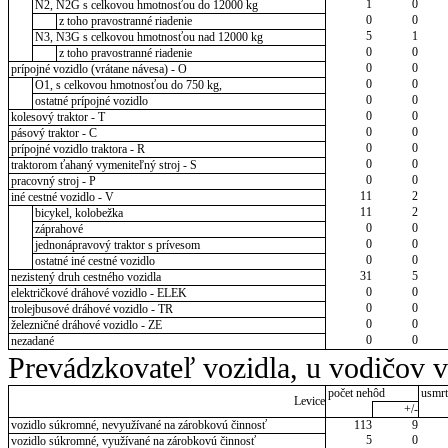
1
0
N2, N2G s celkovou hmotnosťou do 12000 kg
0
0
z toho pravostranné riadenie
5
1
N3, N3G s celkovou hmotnosťou nad 12000 kg
0
0
z toho pravostranné riadenie
0
0
prípojné vozidlo (vrátane návesa) - O
0
0
O1, s celkovou hmotnosťou do 750 kg,
0
0
ostatné prípojné vozidlo
0
0
kolesový traktor - T
0
0
pásový traktor - C
0
0
prípojné vozidlo traktora - R
0
0
traktorom ťahaný vymeniteľný stroj - S
0
0
pracovný stroj - P
11
2
iné cestné vozidlo - V
11
2
bicykel, kolobežka
0
0
záprahové
0
0
jednonápravový traktor s prívesom
0
0
ostatné iné cestné vozidlo
31
5
nezistený druh cestného vozidla
0
0
električkové dráhové vozidlo - ELEK
0
0
trolejbusové dráhové vozidlo - TR
0
0
železničné dráhové vozidlo - ZE
0
0
nezadané
Prevádzkovateľ vozidla, u vodičov 
počet nehôd
usmrt
Levice
+/-
vozidlo súkromné, nevyužívané na zárobkovú činnosť
113
9
5
0
vozidlo súkromné, využívané na zárobkovú činnosť