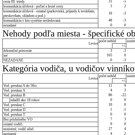
31
-5
cesta III. triedy
3
2
komunikácia účelová - poľné a lesné cesty
komunikácia účelová - ostatné (parkoviská, príjazdy k továrňam,
18
-3
pieskovňam, skladom a pod.)
48
-3
komunikácia v km systéme nesledovaná
0
0
nezadané
Nehody podľa miesta - špecifické ob
počet nehôd
usmrt
Levice
+/-
železničné priecestie
3
-3
165
0
iné
0
-3
NEZADANÉ
Kategória vodiča, u vodičov vinník
počet nehôd
usmrt
Levice
+/-
Vod. preukaz A do 50cc
11
9
4
3
Vod. preukaz A
86
-22
Vod. preukaz B
0
0
mladší ako 18 rokov
10
0
Vod. preukaz C
1
-1
Vod. preukaz D
0
0
Vod. preukaz T
7
3
Bez príslušného VO
9
0
ostatní vodiči
27
4
nezistené, vodič ušiel
4
2
nezistené