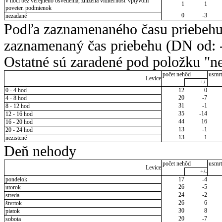
v noci bez verejného osvetlenia, znížená viditeľnosť vplyvom
1
1
poveter. podmienok
0
-3
nezadané
Podľa zaznamenaného času priebehu
zaznamenaný čas priebehu (DN od: -
Ostatné sú zaradené pod položku "ne
počet nehôd
usmrt
Levice
+/-
0 - 4 hod
12
0
20
-7
4 - 8 hod
31
-1
8 - 12 hod
35
-14
12 - 16 hod
44
16
16 - 20 hod
13
-1
20 - 24 hod
13
1
nezistené
Deň nehody
počet nehôd
usmrt
Levice
+/-
pondelok
17
-4
26
-5
utorok
24
-2
streda
26
6
štvrtok
30
8
piatok
20
-7
sobota