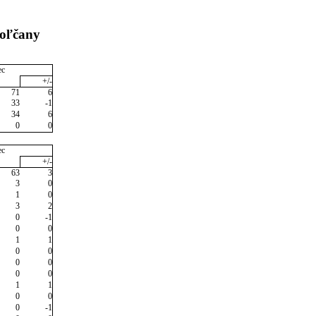
poľčany
ec
+/-
71
6
33
-1
34
6
0
0
ec
+/-
63
3
3
0
1
0
3
2
0
-1
0
0
1
1
0
0
0
0
0
0
1
1
0
0
0
-1