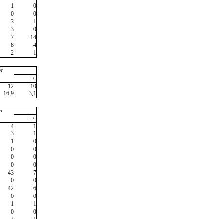
1
0
0
0
3
1
3
0
7
-14
8
4
2
1
ec
+/-
12
10
16,9
3,1
ec
+/-
4
1
3
1
1
0
0
0
0
0
0
0
43
7
0
0
42
6
0
0
1
1
0
0