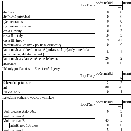
počet nehôd
usmrt
Topoľčany
+/-
diaľnica
0
0
0
0
diaľničný privádzač
0
0
rýchlostná cesta
0
0
rýchlostný privádzač
16
2
cesta I. triedy
19
3
cesta II. triedy
9
-12
cesta III. triedy
0
-6
komunikácia účelová - poľné a lesné cesty
komunikácia účelová - ostatné (parkoviská, príjazdy k továrňam,
18
4
pieskovňam, skladom a pod.)
20
2
komunikácia v km systéme nesledovaná
0
0
nezadané
Nehody podľa miesta - špecifické objekty
počet nehôd
usmrt
Topoľčany
+/-
železničné priecestie
2
2
80
-8
iné
0
-1
NEZADANÉ
Kategória vodiča, u vodičov vinníkov
počet nehôd
usmrt
Topoľčany
+/-
Vod. preukaz A do 50cc
0
-3
1
-1
Vod. preukaz A
43
5
Vod. preukaz B
0
0
mladší ako 18 rokov
5
-1
Vod. preukaz C