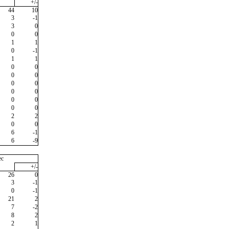
+/-
44
10
3
-1
3
0
0
0
1
1
0
-1
1
1
0
0
0
0
0
0
0
0
0
0
0
0
2
2
0
0
6
-1
6
-9
ec
+/-
26
0
3
-1
0
-1
21
2
7
-2
8
2
2
1