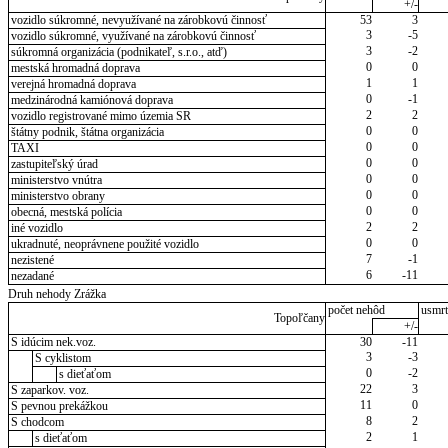
+/-
vozidlo súkromné, nevyužívané na zárobkovú činnosť
53
3
3
-5
vozidlo súkromné, využívané na zárobkovú činnosť
3
-2
súkromná organizácia (podnikateľ, s.r.o., atď)
0
0
mestská hromadná doprava
1
1
verejná hromadná doprava
0
-1
medzinárodná kamiónová doprava
2
2
vozidlo registrované mimo územia SR
0
0
štátny podnik, štátna organizácia
0
0
TAXI
0
0
zastupiteľský úrad
0
0
ministerstvo vnútra
0
0
ministerstvo obrany
0
0
obecná, mestská polícia
2
2
iné vozidlo
0
0
ukradnuté, neoprávnene použité vozidlo
7
-1
nezistené
6
-11
nezadané
Druh nehody Zrážka
počet nehôd
usmrt
Topoľčany
+/-
S idúcim nek.voz.
30
-11
3
-3
S cyklistom
0
-2
s dieťaťom
22
3
S zaparkov. voz.
11
0
S pevnou prekážkou
8
2
S chodcom
2
1
s dieťaťom