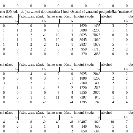
0
0
0
0
0
0
0
0
0
0
u (DN od: - do:) sa zmestí do rozmedzia 1 hod. Ostatné sú zaradené pod položku "nezistené
ení účast.
ťažko zran. účast.
ľahko zran. účast.
hmotná škoda
alkohol
ob
+/-
+/-
+/-
+/-
+/-
0
0
0
0
1
1
1620
1405
3
2
1
1
2
0
8
1
3090
-2280
1
1
1
1
2
-1
10
3
8025
5025
0
0
1
1
1
-5
10
-9
3945
-1019
1
0
1
1
2
2
12
-1
2837
-1678
5
4
0
0
2
2
3
-3
950
-1713
2
2
0
0
0
0
0
0
370
-855
0
0
ení účast.
ťažko zran. účast.
ľahko zran. účast.
hmotná škoda
alkohol
ob
+/-
+/-
+/-
+/-
+/-
0
0
4
4
7
0
3925
2043
2
2
0
0
0
-3
7
-1
1890
-1260
2
2
3
3
2
1
3
-1
2560
400
2
1
1
1
1
-1
6
2
1220
-513
1
1
0
0
1
0
7
-4
2550
-2970
0
0
0
0
1
-1
11
0
7397
945
1
-1
0
0
0
-2
3
-4
1295
240
4
4
ení účast.
ťažko zran. účast.
ľahko zran. účast.
hmotná škoda
alkohol
ob
+/-
+/-
+/-
+/-
+/-
4
4
8
-2
40
-8
19487
1028
10
7
0
0
1
1
1
0
140
-680
1
1
0
0
0
0
3
2
650
-393
0
0