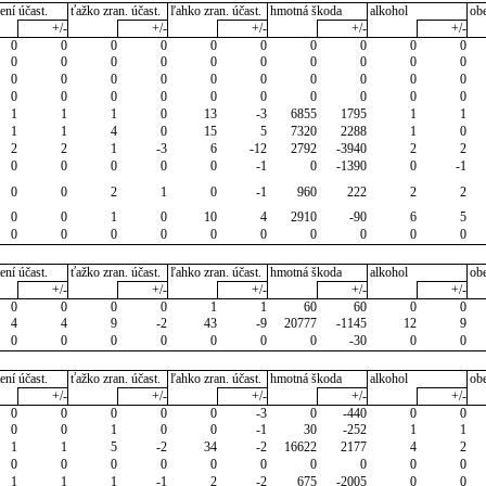
ení účast.
ťažko zran. účast.
ľahko zran. účast.
hmotná škoda
alkohol
ob
+/-
+/-
+/-
+/-
+/-
0
0
0
0
0
0
0
0
0
0
0
0
0
0
0
0
0
0
0
0
0
0
0
0
0
0
0
0
0
0
0
0
0
0
0
0
0
0
0
0
1
1
1
0
13
-3
6855
1795
1
1
1
1
4
0
15
5
7320
2288
1
0
2
2
1
-3
6
-12
2792
-3940
2
2
0
0
0
0
0
-1
0
-1390
0
-1
0
0
2
1
0
-1
960
222
2
2
0
0
1
0
10
4
2910
-90
6
5
0
0
0
0
0
0
0
0
0
0
ení účast.
ťažko zran. účast.
ľahko zran. účast.
hmotná škoda
alkohol
ob
+/-
+/-
+/-
+/-
+/-
0
0
0
0
1
1
60
60
0
0
4
4
9
-2
43
-9
20777
-1145
12
9
0
0
0
0
0
0
0
-30
0
0
ení účast.
ťažko zran. účast.
ľahko zran. účast.
hmotná škoda
alkohol
ob
+/-
+/-
+/-
+/-
+/-
0
0
0
0
0
-3
0
-440
0
0
0
0
1
0
0
-1
30
-252
1
1
1
1
5
-2
34
-2
16622
2177
4
2
0
0
0
0
0
0
0
0
0
0
1
1
1
-1
2
-2
675
-2005
0
0