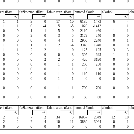
0
0
0
0
0
0
0
0
0
0
ení účast.
ťažko zran. účast.
ľahko zran. účast.
hmotná škoda
alkohol
ob
+/-
+/-
+/-
+/-
+/-
1
1
3
0
17
10
6185
-1473
6
4
1
1
0
-4
5
-5
1020
-1412
1
1
0
0
1
1
5
0
2110
460
1
1
0
0
2
0
3
-5
3172
240
0
0
0
0
0
0
4
1
2950
2240
0
-1
1
1
1
1
2
-4
3340
1940
0
0
1
1
2
2
1
0
125
125
3
3
0
0
0
0
0
-3
395
-645
1
1
0
0
0
-2
2
-5
420
-3190
0
0
0
0
0
0
1
1
250
250
0
0
0
0
0
0
1
1
0
0
0
0
0
0
0
0
1
0
110
110
0
0
0
0
0
0
1
1
0
0
0
0
0
0
0
0
1
1
700
700
0
0
0
0
0
0
0
0
60
60
0
0
ení účast.
ťažko zran. účast.
ľahko zran. účast.
hmotná škoda
alkohol
ob
+/-
+/-
+/-
+/-
+/-
2
2
7
2
34
3
16957
2849
12
10
2
2
2
-4
10
-11
3880
-3964
0
-1
0
0
0
0
0
0
0
0
0
0