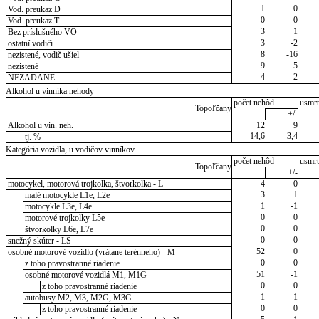
1
0
Vod. preukaz D
0
0
Vod. preukaz T
3
1
Bez príslušného VO
3
-2
ostatní vodiči
8
-16
nezistené, vodič ušiel
9
5
nezistené
4
2
NEZADANÉ
Alkohol u vinníka nehody
počet nehôd
usmrt
Topoľčany
+/-
Alkohol u vin. neh.
12
9
14,6
3,4
tj. %
Kategória vozidla, u vodičov vinníkov
počet nehôd
usmrt
Topoľčany
+/-
motocykel, motorová trojkolka, štvorkolka - L
4
0
3
1
malé motocykle L1e, L2e
1
-1
motocykle L3e, L4e
0
0
motorové trojkolky L5e
0
0
štvorkolky L6e, L7e
0
0
snežný skúter - LS
52
0
osobné motorové vozidlo (vrátane terénneho) - M
0
0
z toho pravostranné riadenie
51
-1
osobné motorové vozidlá M1, M1G
0
0
z toho pravostranné riadenie
1
1
autobusy M2, M3, M2G, M3G
0
0
z toho pravostranné riadenie