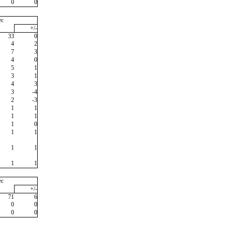
0
0
ec
+/-
33
0
4
2
7
3
4
0
5
1
3
1
4
3
3
-4
2
-3
1
1
1
1
1
0
1
1
1
1
1
1
ec
+/-
71
6
0
0
0
0