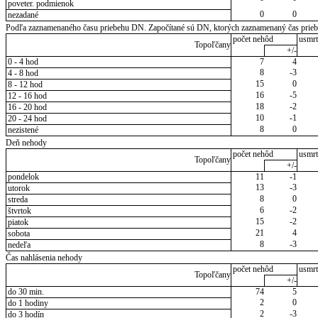
poveter. podmienok
0
0
nezadané
Podľa zaznamenaného času priebehu DN. Započítané sú DN, ktorých zaznamenaný čas priebeh
počet nehôd
usmrt
Topoľčany
+/-
0 - 4 hod
7
4
8
-3
4 - 8 hod
15
0
8 - 12 hod
16
-5
12 - 16 hod
18
-2
16 - 20 hod
10
-1
20 - 24 hod
8
0
nezistené
Deň nehody
počet nehôd
usmrt
Topoľčany
+/-
pondelok
11
-1
13
-3
utorok
8
0
streda
6
-2
štvrtok
15
-2
piatok
21
4
sobota
8
-3
nedeľa
Čas nahlásenia nehody
počet nehôd
usmrt
Topoľčany
+/-
do 30 min.
74
5
2
0
do 1 hodiny
2
-3
do 3 hodín