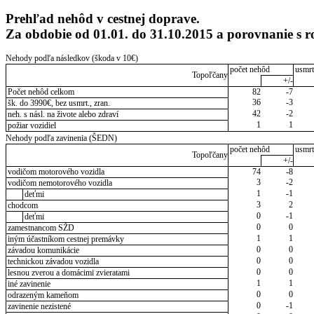
Prehľad nehôd v cestnej doprave.
Za obdobie od 01.01. do 31.10.2015 a porovnanie 
Nehody podľa následkov (škoda v 10€)
počet nehôd
usmrt
Topoľčany
+/-
Počet nehôd celkom
82
-7
36
-3
šk. do 3990€, bez usmrt., zran.
42
-2
neh. s násl. na živote alebo zdraví
1
1
požiar vozidiel
Nehody podľa zavinenia (ŠEDN)
počet nehôd
usmrt
Topoľčany
+/-
vodičom motorového vozidla
74
-8
3
-2
vodičom nemotorového vozidla
1
-1
deťmi
3
2
chodcom
0
-1
deťmi
0
0
zamestnancom SŽD
1
1
iným účastníkom cestnej premávky
0
0
závadou komunikácie
0
0
technickou závadou vozidla
0
0
lesnou zverou a domácimi zvieratami
1
1
iné zavinenie
0
0
odrazeným kameňom
0
-1
zavinenie nezistené