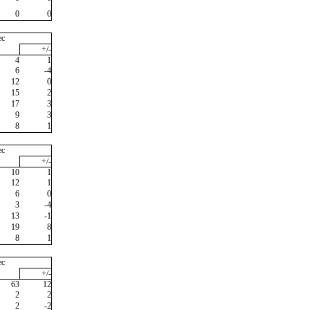
0
0
"
ec
+/-
4
1
6
-4
12
0
15
2
17
3
9
3
8
1
ec
+/-
10
1
12
1
6
0
3
-4
13
-1
19
8
8
1
ec
+/-
63
12
2
2
2
-2