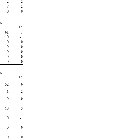
2
2
7
2
0
0
ec
+/-
61
7
10
-1
0
0
0
0
0
0
0
0
0
0
ec
+/-
52
6
1
-2
0
0
18
3
0
-1
0
0
0
0