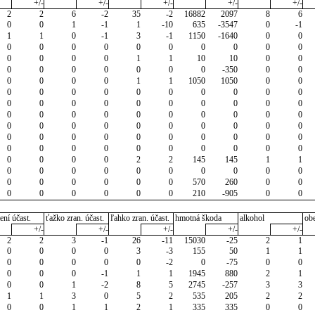
+/-
+/-
+/-
+/-
+/-
2
2
6
-2
35
-2
16882
2097
8
6
0
0
1
-1
1
-10
635
-3547
0
-1
1
1
0
-1
3
-1
1150
-1640
0
0
0
0
0
0
0
0
0
0
0
0
0
0
0
0
1
1
10
10
0
0
0
0
0
0
0
0
0
-350
0
0
0
0
0
0
1
1
1050
1050
0
0
0
0
0
0
0
0
0
0
0
0
0
0
0
0
0
0
0
0
0
0
0
0
0
0
0
0
0
0
0
0
0
0
0
0
0
0
0
0
0
0
0
0
0
0
0
0
0
0
0
0
0
0
0
0
0
0
0
0
0
0
0
0
0
0
2
2
145
145
1
1
0
0
0
0
0
0
0
0
0
0
0
0
0
0
0
0
570
260
0
0
0
0
0
0
0
0
210
-905
0
0
ení účast.
ťažko zran. účast.
ľahko zran. účast.
hmotná škoda
alkohol
ob
+/-
+/-
+/-
+/-
+/-
2
2
3
-1
26
-11
15030
-25
2
1
0
0
0
0
3
-3
155
50
1
1
0
0
0
0
0
-2
0
-75
0
0
0
0
0
-1
1
1
1945
880
2
1
0
0
1
-2
8
5
2745
-257
3
3
1
1
3
0
5
2
535
205
2
2
0
0
1
1
2
1
335
335
0
0