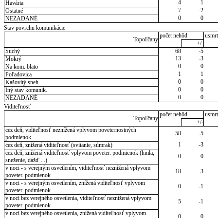
4
1
Havária
7
-2
Ostatné
0
0
NEZADANÉ
Stav povrchu komunikácie
počet nehôd
usmrt
Topoľčany
+/-
Suchý
68
-5
13
-3
Mokrý
0
0
Na kom. blato
1
1
Poľadovica
0
0
Kašovitý sneh
0
0
Iný stav komunik.
0
0
NEZADANÉ
Viditeľnosť
počet nehôd
usmrt
Topoľčany
+/-
cez deň, viditeľnosť neznížená vplyvom poveternostných
58
-5
podmienok
1
-3
cez deň, znížená viditeľnosť (svitanie, súmrak)
cez deň, znížená viditeľnosť vplyvom poveter. podmienok (hmla,
0
0
sneženie, dážď ...)
v noci - s verejným osvetlením, viditeľnosť neznížená vplyvom
18
3
poveter. podmienok
v noci - s verejným osvetlením, znížená viditeľnosť vplyvom
0
-1
poveter. podmienok
v noci bez verejného osvetlenia, viditeľnosť neznížená vplyvom
5
-1
poveter. podmienok
v noci bez verejného osvetlenia, znížená viditeľnosť vplyvom
0
0