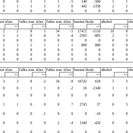
0
0
1
1
1
-5
140
-560
1
1
1
1
1
1
3
0
442
-1358
2
1
0
0
0
0
0
0
0
0
0
0
ení účast.
ťažko zran. účast.
ľahko zran. účast.
hmotná škoda
alkohol
ob
+/-
+/-
+/-
+/-
+/-
2
2
8
1
34
-5
17472
-1110
10
8
1
1
0
-4
9
-4
2565
-805
2
1
0
0
0
0
0
0
0
0
0
0
1
1
1
1
1
1
800
800
0
0
0
0
0
0
0
0
0
0
0
0
0
0
0
0
0
0
0
0
0
0
0
0
0
0
0
0
0
0
0
0
ení účast.
ťažko zran. účast.
ľahko zran. účast.
hmotná škoda
alkohol
ob
+/-
+/-
+/-
+/-
+/-
3
3
8
-2
34
-9
16742
618
5
3
0
0
1
1
0
-2
10
-1340
1
1
0
0
0
0
0
0
0
0
0
0
1
1
0
0
8
7
2745
37
6
5
0
0
0
-1
0
0
0
-10
0
0
0
0
0
0
2
-4
1340
-420
0
0
0
0
0
0
0
0
0
0
0
0