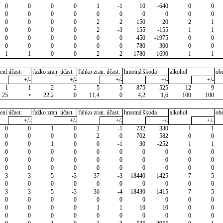
0
0
0
0
1
-1
10
-640
0
0
0
0
0
0
0
0
0
0
0
0
0
0
0
0
2
2
150
20
2
1
0
0
0
0
2
-3
155
-155
1
1
0
0
0
0
0
0
450
-1975
0
0
0
0
0
0
0
0
780
300
0
0
1
1
0
0
2
2
1780
1690
1
1
ení účast.
ťažko zran. účast.
ľahko zran. účast.
hmotná škoda
alkohol
ob
+/-
+/-
+/-
+/-
+/-
1
1
2
2
5
5
875
525
12
9
25
•
22,2
0
11,4
0
4,2
1,6
100
100
ení účast.
ťažko zran. účast.
ľahko zran. účast.
hmotná škoda
alkohol
ob
+/-
+/-
+/-
+/-
+/-
0
0
1
0
2
-1
732
330
1
1
0
0
0
0
2
0
702
582
0
0
0
0
1
0
0
-1
30
-252
1
1
0
0
0
0
0
0
0
0
0
0
0
0
0
0
0
0
0
0
0
0
0
0
0
0
0
0
0
0
0
0
3
3
5
-3
37
-3
18440
1425
7
5
0
0
0
0
0
0
0
0
0
0
3
3
5
-3
36
-4
18430
1415
7
5
0
0
0
0
0
0
0
0
0
0
0
0
0
0
1
1
10
10
0
0
0
0
0
0
0
0
0
0
0
0