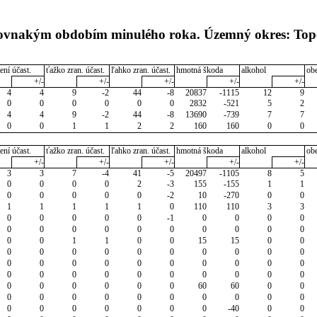
s rovnakým obdobím minulého roka. Územný okres: To
ení účast.
ťažko zran. účast.
ľahko zran. účast.
hmotná škoda
alkohol
ob
+/-
+/-
+/-
+/-
+/-
4
4
9
-2
44
-8
20837
-1115
12
9
0
0
0
0
0
0
2832
-521
5
2
4
4
9
-2
44
-8
13690
-739
7
7
0
0
1
1
2
2
160
160
0
0
ení účast.
ťažko zran. účast.
ľahko zran. účast.
hmotná škoda
alkohol
ob
+/-
+/-
+/-
+/-
+/-
3
3
7
-4
41
-5
20497
-1105
8
5
0
0
0
0
2
-3
155
-155
1
1
0
0
0
0
0
-2
10
-270
0
0
1
1
1
1
1
0
110
110
3
3
0
0
0
0
0
-1
0
0
0
0
0
0
0
0
0
0
0
0
0
0
0
0
1
1
0
0
15
15
0
0
0
0
0
0
0
0
0
0
0
0
0
0
0
0
0
0
0
0
0
0
0
0
0
0
0
0
0
0
0
0
0
0
0
0
0
0
60
60
0
0
0
0
0
0
0
0
0
0
0
0
0
0
0
0
0
0
0
-40
0
0