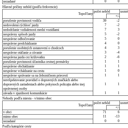
0
0
nezadané
Hlavné príčiny nehôd (podľa frekvencie)
počet nehôd
usmrt
Topoľčany
+/-
porušenie povinnosti vodiča
39
-2
7
-2
nedovolená rýchlosť jazdy
7
3
nedodržanie vzdialenosti medzi vozidlami
5
-2
nesprávny spôsob jazdy
5
0
nesprávne odbočovanie
4
0
nesprávne predchádzanie
4
3
porušenie osobitných ustanovení o chodcoch
3
-4
nesprávne otáčanie a cúvanie
2
-6
nesprávna jazda cez križovatku
1
1
porušenie povinnosti účastníka cestnej premávky
1
1
nesprávne obchádzanie
1
0
nesprávne vchádzanie na cestu
1
1
nesprávne správanie sa na železničnom priecestí
nerešpektovanie pravidiel o dopravných značkách alebo
1
1
dopravných zariadeniach alebo pokynoch policajta alebo inej
oprávnenej osoby
1
1
závada v zjazdnosti komunikácie
Nehody podľa miesta - v/mimo obec
počet nehôd
usmrt
Topoľčany
+/-
v obci
71
6
11
-13
mimo obec
0
0
nezadané
Podľa kategórie cesty