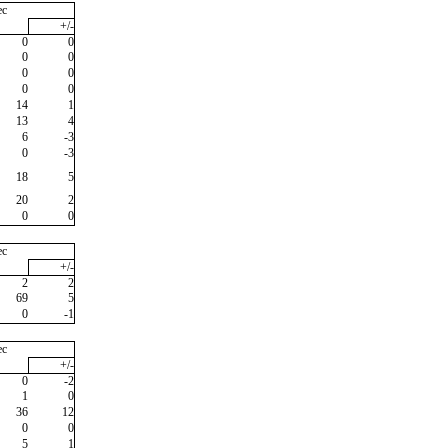
ec
+/-
0
0
0
0
0
0
0
0
14
1
13
4
6
-3
0
-3
18
5
20
2
0
0
ec
+/-
2
2
69
5
0
-1
ec
+/-
0
-2
1
0
36
12
0
0
5
1