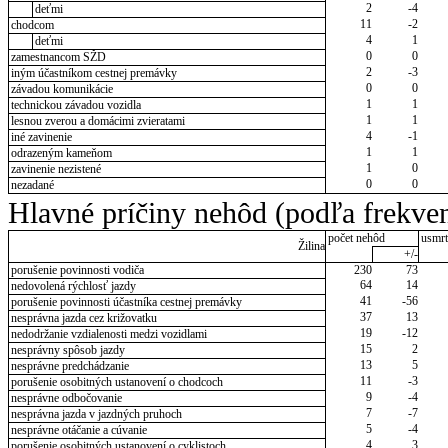
2
-4
deťmi
11
-2
chodcom
4
1
deťmi
0
0
zamestnancom SŽD
2
-3
iným účastníkom cestnej premávky
0
0
závadou komunikácie
1
1
technickou závadou vozidla
1
1
lesnou zverou a domácimi zvieratami
4
-1
iné zavinenie
1
1
odrazeným kameňom
1
0
zavinenie nezistené
0
0
nezadané
Hlavné príčiny nehôd (podľa frekven
počet nehôd
usmrt
Žilina
+/-
porušenie povinnosti vodiča
230
73
64
14
nedovolená rýchlosť jazdy
41
-56
porušenie povinnosti účastníka cestnej premávky
37
13
nesprávna jazda cez križovatku
19
-12
nedodržanie vzdialenosti medzi vozidlami
15
2
nesprávny spôsob jazdy
13
5
nesprávne predchádzanie
11
-3
porušenie osobitných ustanovení o chodcoch
9
-4
nesprávne odbočovanie
7
-7
nesprávna jazda v jazdných pruhoch
5
-4
nesprávne otáčanie a cúvanie
4
3
porušenie osobitných ustanovení o cyklistoch