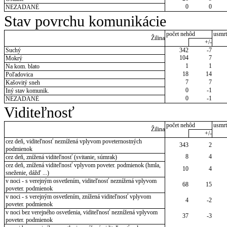
0
0
NEZADANÉ
Stav povrchu komunikácie
počet nehôd
usmrt
Žilina
+/-
Suchý
342
-7
104
7
Mokrý
1
1
Na kom. blato
18
14
Poľadovica
7
7
Kašovitý sneh
0
-1
Iný stav komunik.
0
-1
NEZADANÉ
Viditeľnosť
počet nehôd
usmrt
Žilina
+/-
cez deň, viditeľnosť neznížená vplyvom poveternostných
343
2
podmienok
8
4
cez deň, znížená viditeľnosť (svitanie, súmrak)
cez deň, znížená viditeľnosť vplyvom poveter. podmienok (hmla,
10
4
sneženie, dážď ...)
v noci - s verejným osvetlením, viditeľnosť neznížená vplyvom
68
15
poveter. podmienok
v noci - s verejným osvetlením, znížená viditeľnosť vplyvom
4
-2
poveter. podmienok
v noci bez verejného osvetlenia, viditeľnosť neznížená vplyvom
37
-3
poveter. podmienok