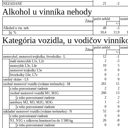
21
-2
NEZADANÉ
Alkohol u vinníka nehody
počet nehôd
usmrt
Žilina
+/-
Alkohol u vin. neh.
49
-5
10,4
11,9
tj. %
Kategória vozidla, u vodičov vinník
počet nehôd
usmrt
Žilina
+/-
motocykel, motorová trojkolka, štvorkolka - L
12
-1
2
-5
malé motocykle L1e, L2e
10
5
motocykle L3e, L4e
0
0
motorové trojkolky L5e
0
-1
štvorkolky L6e, L7e
0
0
snežný skúter - LS
261
11
osobné motorové vozidlo (vrátane terénneho) - M
2
2
z toho pravostranné riadenie
260
13
osobné motorové vozidlá M1, M1G
2
2
z toho pravostranné riadenie
1
-2
autobusy M2, M3, M2G, M3G
0
0
z toho pravostranné riadenie
52
-9
nákladné motorové vozidlo (vrátane terénneho) - N
0
0
z toho pravostranné riadenie
26
-8
N1, N1G s celkovou hmotnosťou do 3 500 kg
0
0
z toho pravostranné riadenie