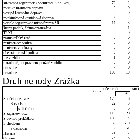
79
-2
súkromná organizácia (podnikateľ, s.r.o., atď)
0
0
mestská hromadná doprava
0
0
verejná hromadná doprava
2
2
medzinárodná kamiónová doprava
14
-3
vozidlo registrované mimo územia SR
0
-1
štátny podnik, štátna organizácia
0
0
TAXI
0
0
zastupiteľský úrad
0
0
ministerstvo vnútra
0
0
ministerstvo obrany
0
0
obecná, mestská polícia
1
0
iné vozidlo
0
0
ukradnuté, neoprávnene použité vozidlo
7
0
nezistené
108
18
nezadané
Druh nehody Zrážka
počet nehôd
usmrt
Žilina
+/-
S idúcim nek.voz.
175
-6
22
3
S cyklistom
3
-5
s dieťaťom
115
20
S zaparkov. voz.
103
4
S pevnou prekážkou
32
-10
S chodcom
7
-1
s dieťaťom
21
7
Havária
26
5
Ostatné