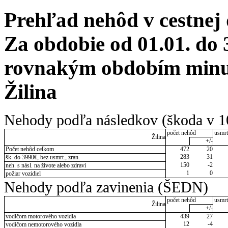
Prehľad nehôd v cestnej
Za obdobie od 01.01. do 
rovnakým obdobím minul
Žilina
Nehody podľa následkov (škoda v 1
počet nehôd
usmrt
Žilina
+/-
Počet nehôd celkom
472
20
283
31
šk. do 3990€, bez usmrt., zran.
150
-2
neh. s násl. na živote alebo zdraví
1
0
požiar vozidiel
Nehody podľa zavinenia (ŠEDN)
počet nehôd
usmrt
Žilina
+/-
vodičom motorového vozidla
439
27
12
-4
vodičom nemotorového vozidla