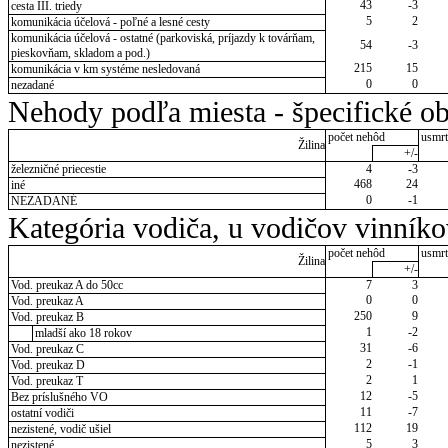
43
-3
cesta III. triedy
5
2
komunikácia účelová - poľné a lesné cesty
komunikácia účelová - ostatné (parkoviská, príjazdy k továrňam,
54
-3
pieskovňam, skladom a pod.)
215
15
komunikácia v km systéme nesledovaná
0
0
nezadané
Nehody podľa miesta - špecifické ob
počet nehôd
usmrt
Žilina
+/-
železničné priecestie
4
-3
468
24
iné
0
-1
NEZADANÉ
Kategória vodiča, u vodičov vinník
počet nehôd
usmrt
Žilina
+/-
Vod. preukaz A do 50cc
7
3
0
0
Vod. preukaz A
250
9
Vod. preukaz B
1
-2
mladší ako 18 rokov
31
-6
Vod. preukaz C
2
-1
Vod. preukaz D
2
1
Vod. preukaz T
12
-5
Bez príslušného VO
11
-7
ostatní vodiči
112
19
nezistené, vodič ušiel
5
3
nezistené