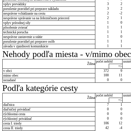
3
2
vplyv prevádzky
3
2
porušenie pravidiel pri preprave nákladu
2
-2
nesprávne vchádzanie na cestu
2
1
nesprávne správanie sa na železničnom priecestí
1
0
vplyv prírodnej sily
1
1
pôsobenie zvierať
1
1
technická porucha
1
0
nesprávne zastavenie a státie
1
1
porušenie pravidiel pri preprave osôb
1
1
závada v zjazdnosti komunikácie
Nehody podľa miesta - v/mimo obec
počet nehôd
usmrt
Žilina
+/-
v obci
372
9
100
11
mimo obec
0
0
nezadané
Podľa kategórie cesty
počet nehôd
usmrt
Žilina
+/-
diaľnica
7
1
0
0
diaľničný privádzač
0
0
rýchlostná cesta
0
0
rýchlostný privádzač
106
12
cesta I. triedy
42
-4
cesta II. triedy