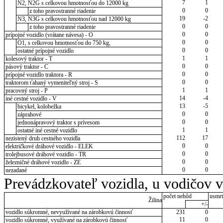
7
1
N2, N2G s celkovou hmotnosťou do 12000 kg
0
0
z toho pravostranné riadenie
19
-2
N3, N3G s celkovou hmotnosťou nad 12000 kg
0
0
z toho pravostranné riadenie
0
0
prípojné vozidlo (vrátane návesa) - O
0
0
O1, s celkovou hmotnosťou do 750 kg,
0
0
ostatné prípojné vozidlo
1
1
kolesový traktor - T
0
0
pásový traktor - C
0
0
prípojné vozidlo traktora - R
0
0
traktorom ťahaný vymeniteľný stroj - S
1
1
pracovný stroj - P
14
-4
iné cestné vozidlo - V
13
-5
bicykel, kolobežka
0
0
záprahové
0
0
jednonápravový traktor s prívesom
1
1
ostatné iné cestné vozidlo
112
17
nezistený druh cestného vozidla
0
0
električkové dráhové vozidlo - ELEK
0
0
trolejbusové dráhové vozidlo - TR
0
0
železničné dráhové vozidlo - ZE
0
0
nezadané
Prevádzkovateľ vozidla, u vodičov 
počet nehôd
usmrt
Žilina
+/-
vozidlo súkromné, nevyužívané na zárobkovú činnosť
231
0
11
0
vozidlo súkromné, využívané na zárobkovú činnosť