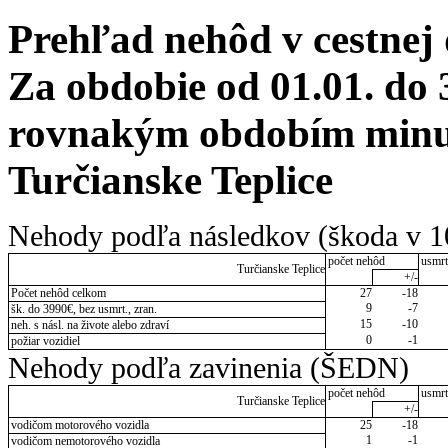
Prehľad nehôd v cestnej
Za obdobie od 01.01. do 
rovnakým obdobím minul
Turčianske Teplice
Nehody podľa následkov (škoda v 1
počet nehôd
usmrt
Turčianske Teplice
+/-
Počet nehôd celkom
27
-18
9
-7
šk. do 3990€, bez usmrt., zran.
15
-10
neh. s násl. na živote alebo zdraví
0
-1
požiar vozidiel
Nehody podľa zavinenia (ŠEDN)
počet nehôd
usmrt
Turčianske Teplice
+/-
vodičom motorového vozidla
25
-18
1
-1
vodičom nemotorového vozidla