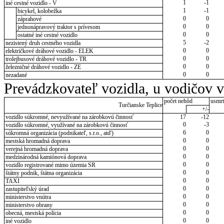
1
-1
iné cestné vozidlo - V
1
-1
bicykel, kolobežka
0
0
záprahové
0
0
jednonápravový traktor s prívesom
0
0
ostatné iné cestné vozidlo
5
-2
nezistený druh cestného vozidla
0
0
električkové dráhové vozidlo - ELEK
0
0
trolejbusové dráhové vozidlo - TR
0
0
železničné dráhové vozidlo - ZE
0
0
nezadané
Prevádzkovateľ vozidla, u vodičov 
počet nehôd
usmrt
Turčianske Teplice
+/-
vozidlo súkromné, nevyužívané na zárobkovú činnosť
17
-12
0
-3
vozidlo súkromné, využívané na zárobkovú činnosť
6
0
súkromná organizácia (podnikateľ, s.r.o., atď)
0
0
mestská hromadná doprava
0
0
verejná hromadná doprava
0
0
medzinárodná kamiónová doprava
0
0
vozidlo registrované mimo územia SR
0
0
štátny podnik, štátna organizácia
0
0
TAXI
0
0
zastupiteľský úrad
0
0
ministerstvo vnútra
0
0
ministerstvo obrany
0
0
obecná, mestská polícia
0
0
iné vozidlo