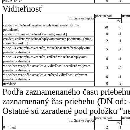
0
-2
NEZADANÉ
Viditeľnosť
počet nehôd
usmrt
Turčianske Teplice
+/-
cez deň, viditeľnosť neznížená vplyvom poveternostných
20
-6
podmienok
0
-1
cez deň, znížená viditeľnosť (svitanie, súmrak)
cez deň, znížená viditeľnosť vplyvom poveter. podmienok (hmla,
2
1
sneženie, dážď ...)
v noci - s verejným osvetlením, viditeľnosť neznížená vplyvom
2
-6
poveter. podmienok
v noci - s verejným osvetlením, znížená viditeľnosť vplyvom
0
-1
poveter. podmienok
v noci bez verejného osvetlenia, viditeľnosť neznížená vplyvom
3
-2
poveter. podmienok
v noci bez verejného osvetlenia, znížená viditeľnosť vplyvom
0
-1
poveter. podmienok
0
-2
nezadané
Podľa zaznamenaného času priebehu
zaznamenaný čas priebehu (DN od: -
Ostatné sú zaradené pod položku "ne
počet nehôd
usmrt
Turčianske Teplice
+/-
0 - 4 hod
2
-1