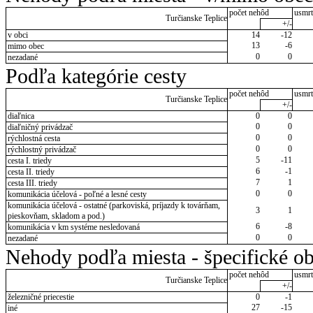
počet nehôd
usmrt
Turčianske Teplice
+/-
v obci
14
-12
13
-6
mimo obec
0
0
nezadané
Podľa kategórie cesty
počet nehôd
usmrt
Turčianske Teplice
+/-
diaľnica
0
0
0
0
diaľničný privádzač
0
0
rýchlostná cesta
0
0
rýchlostný privádzač
5
-11
cesta I. triedy
6
-1
cesta II. triedy
7
1
cesta III. triedy
0
0
komunikácia účelová - poľné a lesné cesty
komunikácia účelová - ostatné (parkoviská, príjazdy k továrňam,
3
1
pieskovňam, skladom a pod.)
6
-8
komunikácia v km systéme nesledovaná
0
0
nezadané
Nehody podľa miesta - špecifické ob
počet nehôd
usmrt
Turčianske Teplice
+/-
železničné priecestie
0
-1
27
-15
iné