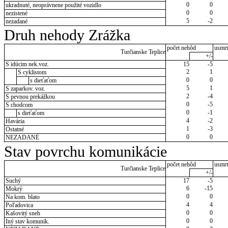
0
0
ukradnuté, neoprávnene použité vozidlo
0
0
nezistené
5
-2
nezadané
Druh nehody Zrážka
počet nehôd
usmrt
Turčianske Teplice
+/-
S idúcim nek.voz.
15
-5
2
1
S cyklistom
0
0
s dieťaťom
5
1
S zaparkov. voz.
2
-4
S pevnou prekážkou
0
-5
S chodcom
0
-1
s dieťaťom
4
-2
Havária
1
-3
Ostatné
0
0
NEZADANÉ
Stav povrchu komunikácie
počet nehôd
usmrt
Turčianske Teplice
+/-
Suchý
17
-5
6
-15
Mokrý
0
0
Na kom. blato
4
4
Poľadovica
0
0
Kašovitý sneh
0
0
Iný stav komunik.