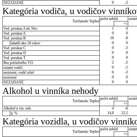
0
-2
NEZADANÉ
Kategória vodiča, u vodičov vinník
počet nehôd
usmrt
Turčianske Teplice
+/-
Vod. preukaz A do 50cc
1
0
0
0
Vod. preukaz A
18
-8
Vod. preukaz B
0
0
mladší ako 18 rokov
0
-3
Vod. preukaz C
0
0
Vod. preukaz D
0
0
Vod. preukaz T
2
-2
Bez príslušného VO
0
-2
ostatní vodiči
6
-3
nezistené, vodič ušiel
0
0
nezistené
0
0
NEZADANÉ
Alkohol u vinníka nehody
počet nehôd
usmrt
Turčianske Teplice
+/-
Alkohol u vin. neh.
4
-6
14,8
22,2
tj. %
Kategória vozidla, u vodičov vinník
počet nehôd
usmrt
Turčianske Teplice
+/-