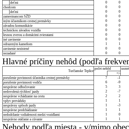
0
0
deťmi
0
0
chodcom
0
0
deťmi
0
0
zamestnancom SŽD
0
0
iným účastníkom cestnej premávky
0
0
závadou komunikácie
0
0
technickou závadou vozidla
0
0
lesnou zverou a domácimi zvieratami
0
0
iné zavinenie
1
1
odrazeným kameňom
0
0
zavinenie nezistené
0
0
nezadané
Hlavné príčiny nehôd (podľa frekven
počet nehôd
usmrt
Turčianske Teplice
+/-
porušenie povinnosti účastníka cestnej premávky
7
-1
6
-9
porušenie povinnosti vodiča
5
3
nesprávne odbočovanie
2
-7
nedovolená rýchlosť jazdy
2
2
nesprávne vchádzanie na cestu
1
1
vplyv prevádzky
1
-3
nesprávny spôsob jazdy
1
1
nesprávne predchádzanie
1
0
nedodržanie vzdialenosti medzi vozidlami
1
1
nesprávne otáčanie a cúvanie
Nehody podľa miesta - v/mimo obec