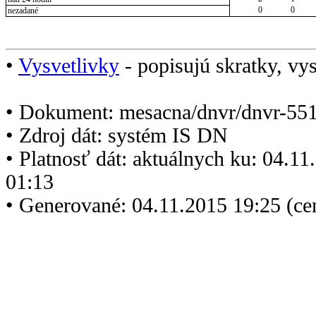
0
0
nezadané
•
Vysvetlivky
- popisujú skratky, vys
• Dokument: mesacna/dnvr/dnvr-551
• Zdroj dát: systém IS DN
• Platnosť dát: aktuálnych ku: 04.1
01:13
• Generované: 04.11.2015 19:25 (ce