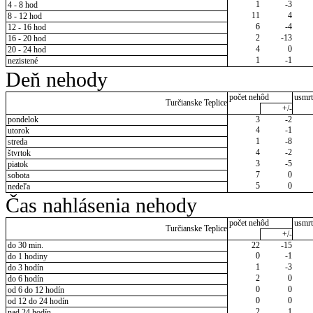
1
-3
4 - 8 hod
11
4
8 - 12 hod
6
-4
12 - 16 hod
2
-13
16 - 20 hod
4
0
20 - 24 hod
1
-1
nezistené
Deň nehody
počet nehôd
usmrt
Turčianske Teplice
+/-
pondelok
3
-2
4
-1
utorok
1
-8
streda
4
-2
štvrtok
3
-5
piatok
7
0
sobota
5
0
nedeľa
Čas nahlásenia nehody
počet nehôd
usmrt
Turčianske Teplice
+/-
do 30 min.
22
-15
0
-1
do 1 hodiny
1
-3
do 3 hodín
2
0
do 6 hodín
0
0
od 6 do 12 hodín
0
0
od 12 do 24 hodín
2
1
nad 24 hodín