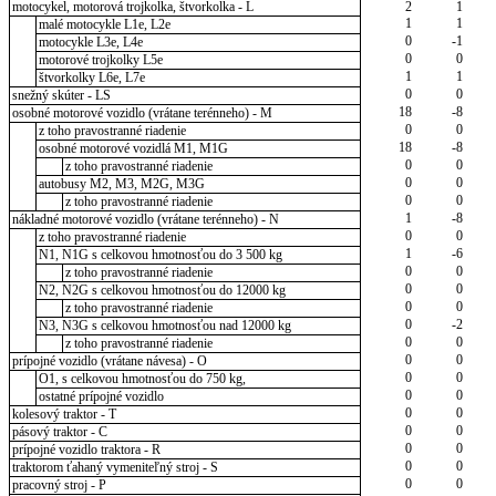
motocykel, motorová trojkolka, štvorkolka - L
2
1
1
1
malé motocykle L1e, L2e
0
-1
motocykle L3e, L4e
0
0
motorové trojkolky L5e
1
1
štvorkolky L6e, L7e
0
0
snežný skúter - LS
18
-8
osobné motorové vozidlo (vrátane terénneho) - M
0
0
z toho pravostranné riadenie
18
-8
osobné motorové vozidlá M1, M1G
0
0
z toho pravostranné riadenie
0
0
autobusy M2, M3, M2G, M3G
0
0
z toho pravostranné riadenie
1
-8
nákladné motorové vozidlo (vrátane terénneho) - N
0
0
z toho pravostranné riadenie
1
-6
N1, N1G s celkovou hmotnosťou do 3 500 kg
0
0
z toho pravostranné riadenie
0
0
N2, N2G s celkovou hmotnosťou do 12000 kg
0
0
z toho pravostranné riadenie
0
-2
N3, N3G s celkovou hmotnosťou nad 12000 kg
0
0
z toho pravostranné riadenie
0
0
prípojné vozidlo (vrátane návesa) - O
0
0
O1, s celkovou hmotnosťou do 750 kg,
0
0
ostatné prípojné vozidlo
0
0
kolesový traktor - T
0
0
pásový traktor - C
0
0
prípojné vozidlo traktora - R
0
0
traktorom ťahaný vymeniteľný stroj - S
0
0
pracovný stroj - P