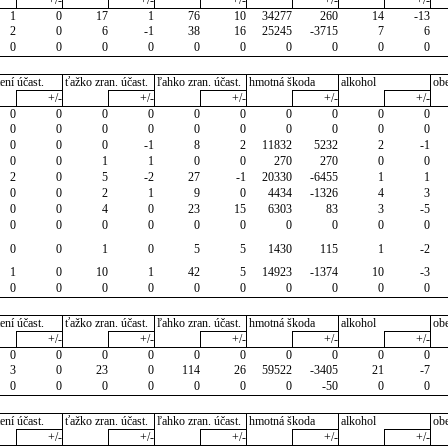
1
0
17
1
76
10
34277
260
14
-13
2
0
6
-1
38
16
25245
-3715
7
6
0
0
0
0
0
0
0
0
0
0
ení účast.
ťažko zran. účast.
ľahko zran. účast.
hmotná škoda
alkohol
ob
+/-
+/-
+/-
+/-
+/-
0
0
0
0
0
0
0
0
0
0
0
0
0
0
0
0
0
0
0
0
0
0
0
-1
8
2
11832
5232
2
-1
0
0
1
1
0
0
270
270
0
0
2
0
5
-2
27
-1
20330
-6455
1
1
0
0
2
1
9
0
4434
-1326
4
3
0
0
4
0
23
15
6303
83
3
-5
0
0
0
0
0
0
0
0
0
0
0
0
1
0
5
5
1430
115
1
-2
1
0
10
1
42
5
14923
-1374
10
-3
0
0
0
0
0
0
0
0
0
0
ení účast.
ťažko zran. účast.
ľahko zran. účast.
hmotná škoda
alkohol
ob
+/-
+/-
+/-
+/-
+/-
0
0
0
0
0
0
0
0
0
0
3
0
23
0
114
26
59522
-3405
21
-7
0
0
0
0
0
0
0
-50
0
0
ení účast.
ťažko zran. účast.
ľahko zran. účast.
hmotná škoda
alkohol
ob
+/-
+/-
+/-
+/-
+/-