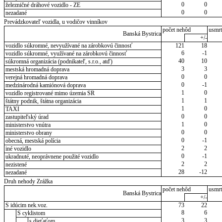
0
0
železničné dráhové vozidlo - ZE
0
0
nezadané
Prevádzkovateľ vozidla, u vodičov vinníkov
počet nehôd
usmrt
Banská Bystrica
+/-
vozidlo súkromné, nevyužívané na zárobkovú činnosť
121
18
6
-1
vozidlo súkromné, využívané na zárobkovú činnosť
40
10
súkromná organizácia (podnikateľ, s.r.o., atď)
3
3
mestská hromadná doprava
0
0
verejná hromadná doprava
0
-1
medzinárodná kamiónová doprava
1
0
vozidlo registrované mimo územia SR
1
1
štátny podnik, štátna organizácia
1
0
TAXI
0
0
zastupiteľský úrad
1
0
ministerstvo vnútra
0
0
ministerstvo obrany
0
-1
obecná, mestská polícia
2
2
iné vozidlo
0
-1
ukradnuté, neoprávnene použité vozidlo
2
2
nezistené
28
-12
nezadané
Druh nehody Zrážka
počet nehôd
usmrt
Banská Bystrica
+/-
S idúcim nek.voz.
73
22
8
6
S cyklistom
3
3
s dieťaťom