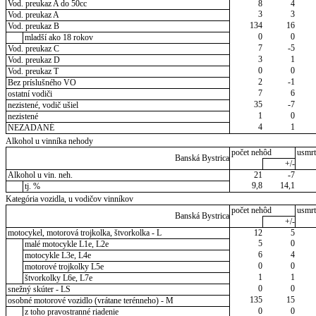
Vod. preukaz A do 50cc
8
4
3
3
Vod. preukaz A
134
16
Vod. preukaz B
0
0
mladší ako 18 rokov
7
-5
Vod. preukaz C
3
1
Vod. preukaz D
0
0
Vod. preukaz T
2
-1
Bez príslušného VO
7
6
ostatní vodiči
35
-7
nezistené, vodič ušiel
1
0
nezistené
4
1
NEZADANÉ
Alkohol u vinníka nehody
počet nehôd
usmrt
Banská Bystrica
+/-
Alkohol u vin. neh.
21
-7
9,8
14,1
tj. %
Kategória vozidla, u vodičov vinníkov
počet nehôd
usmrt
Banská Bystrica
+/-
motocykel, motorová trojkolka, štvorkolka - L
12
5
5
0
malé motocykle L1e, L2e
6
4
motocykle L3e, L4e
0
0
motorové trojkolky L5e
1
1
štvorkolky L6e, L7e
0
0
snežný skúter - LS
135
15
osobné motorové vozidlo (vrátane terénneho) - M
0
0
z toho pravostranné riadenie