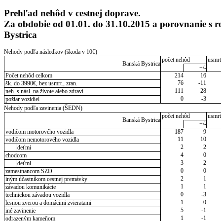
Prehľad nehôd v cestnej doprave.
Za obdobie od 01.01. do 31.10.2015 a porovnanie 
Bystrica
Nehody podľa následkov (škoda v 10€)
počet nehôd
usmrt
Banská Bystrica
+/-
Počet nehôd celkom
214
16
76
-11
šk. do 3990€, bez usmrt., zran.
111
28
neh. s násl. na živote alebo zdraví
0
-3
požiar vozidiel
Nehody podľa zavinenia (ŠEDN)
počet nehôd
usmrt
Banská Bystrica
+/-
vodičom motorového vozidla
187
9
11
10
vodičom nemotorového vozidla
2
2
deťmi
4
0
chodcom
3
2
deťmi
0
0
zamestnancom SŽD
2
1
iným účastníkom cestnej premávky
1
1
závadou komunikácie
0
-3
technickou závadou vozidla
1
0
lesnou zverou a domácimi zvieratami
5
-1
iné zavinenie
1
-1
odrazeným kameňom