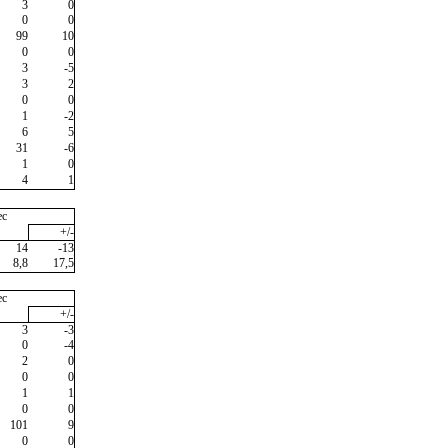
3
0
0
0
99
10
0
0
3
-5
3
2
0
0
1
-2
6
5
31
-6
1
0
4
1
ec
+/-
14
-13
8,8
17,5
ec
+/-
3
-3
0
-4
2
0
0
0
1
1
0
0
101
9
0
0