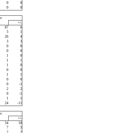
0
0
0
0
ec
+/-
87
6
5
1
26
4
3
3
0
0
0
0
1
0
1
1
1
0
0
0
1
1
0
0
0
-1
2
2
0
-1
1
1
24
-11
ec
+/-
54
18
7
5
2
2