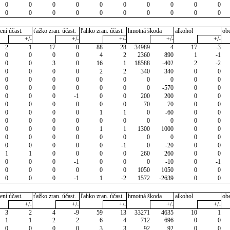
0
0
0
0
0
0
0
0
0
0
0
0
0
0
0
0
0
0
0
0
ení účast.
ťažko zran. účast.
ľahko zran. účast.
hmotná škoda
alkohol
ob
+/-
+/-
+/-
+/-
+/-
2
-1
17
0
88
28
34989
4
17
-3
0
0
0
0
4
2
2360
890
1
-1
0
0
3
0
16
1
18588
-402
2
-2
0
0
0
0
2
2
340
340
0
0
0
0
0
0
0
0
0
0
0
0
0
0
0
0
0
0
0
-570
0
0
0
0
0
-1
0
0
200
200
0
0
0
0
0
0
0
0
70
70
0
0
0
0
0
0
1
1
0
-60
0
0
0
0
0
0
0
0
0
0
0
0
0
0
0
0
1
1
1300
1000
0
0
0
0
0
0
0
0
0
0
0
0
0
0
0
0
0
-1
0
-20
0
0
1
1
0
0
0
0
260
260
0
0
0
0
0
-1
0
0
0
-10
0
-1
0
0
0
0
0
0
1050
1050
0
0
0
0
0
-1
1
-2
1572
-2639
0
0
ení účast.
ťažko zran. účast.
ľahko zran. účast.
hmotná škoda
alkohol
ob
+/-
+/-
+/-
+/-
+/-
3
2
4
-9
59
13
33271
4635
10
1
1
1
2
2
6
4
712
696
0
0
0
0
0
0
3
3
92
92
0
0