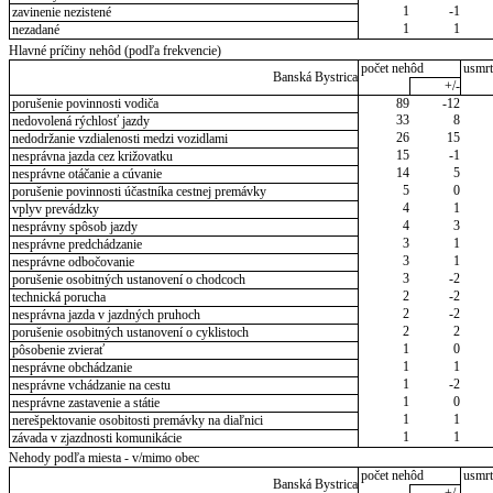
1
-1
zavinenie nezistené
1
1
nezadané
Hlavné príčiny nehôd (podľa frekvencie)
počet nehôd
usmrt
Banská Bystrica
+/-
porušenie povinnosti vodiča
89
-12
33
8
nedovolená rýchlosť jazdy
26
15
nedodržanie vzdialenosti medzi vozidlami
15
-1
nesprávna jazda cez križovatku
14
5
nesprávne otáčanie a cúvanie
5
0
porušenie povinnosti účastníka cestnej premávky
4
1
vplyv prevádzky
4
3
nesprávny spôsob jazdy
3
1
nesprávne predchádzanie
3
1
nesprávne odbočovanie
3
-2
porušenie osobitných ustanovení o chodcoch
2
-2
technická porucha
2
-2
nesprávna jazda v jazdných pruhoch
2
2
porušenie osobitných ustanovení o cyklistoch
1
0
pôsobenie zvierať
1
1
nesprávne obchádzanie
1
-2
nesprávne vchádzanie na cestu
1
0
nesprávne zastavenie a státie
1
1
nerešpektovanie osobitosti premávky na diaľnici
1
1
závada v zjazdnosti komunikácie
Nehody podľa miesta - v/mimo obec
počet nehôd
usmrt
Banská Bystrica
+/-