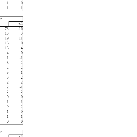
1
0
1
1
ec
+/-
73
-16
13
3
19
11
13
0
13
4
4
0
1
-1
3
2
2
2
3
1
3
-2
2
2
2
-1
2
2
0
0
1
1
0
-2
1
0
1
1
0
0
ec
+/-