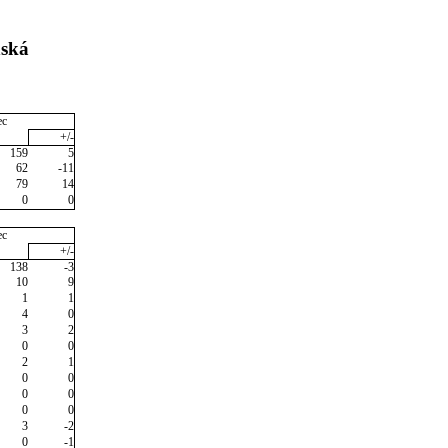
nská
ec
+/-
159
5
62
-11
79
14
0
0
ec
+/-
138
-3
10
9
1
1
4
0
3
2
0
0
2
1
0
0
0
0
0
0
3
-2
0
-1