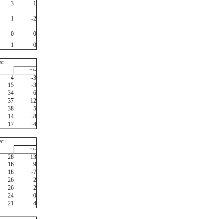
3
1
1
-2
0
0
1
0
"
ec
+/-
4
-3
15
-3
34
6
37
12
38
5
14
-8
17
-4
ec
+/-
28
13
16
-9
18
-7
26
2
26
2
24
0
21
4