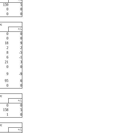
159
5
0
0
0
0
ec
+/-
0
0
0
0
18
9
2
2
8
-5
6
-1
21
3
0
0
9
-9
95
6
0
0
ec
+/-
0
0
158
5
1
0
ec
+/-