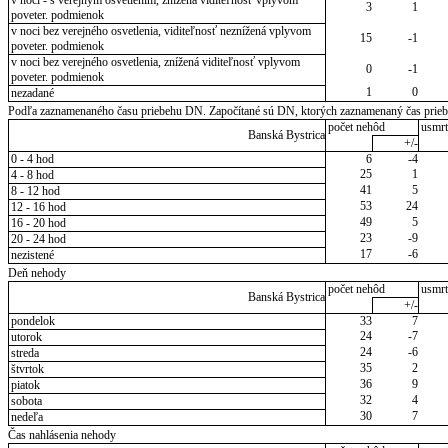
3
1
poveter. podmienok
v noci bez verejného osvetlenia, viditeľnosť neznížená vplyvom
15
-1
poveter. podmienok
v noci bez verejného osvetlenia, znížená viditeľnosť vplyvom
0
-1
poveter. podmienok
1
0
nezadané
Podľa zaznamenaného času priebehu DN. Započítané sú DN, ktorých zaznamenaný čas priebeh
počet nehôd
usmrt
Banská Bystrica
+/-
0 - 4 hod
6
-4
25
1
4 - 8 hod
41
5
8 - 12 hod
53
24
12 - 16 hod
49
5
16 - 20 hod
23
-9
20 - 24 hod
17
-6
nezistené
Deň nehody
počet nehôd
usmrt
Banská Bystrica
+/-
pondelok
33
7
24
-7
utorok
24
-6
streda
35
2
štvrtok
36
9
piatok
32
4
sobota
30
7
nedeľa
Čas nahlásenia nehody