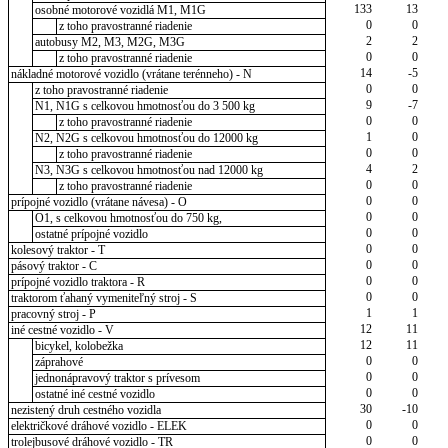
133
13
osobné motorové vozidlá M1, M1G
0
0
z toho pravostranné riadenie
2
2
autobusy M2, M3, M2G, M3G
0
0
z toho pravostranné riadenie
14
-5
nákladné motorové vozidlo (vrátane terénneho) - N
0
0
z toho pravostranné riadenie
9
-7
N1, N1G s celkovou hmotnosťou do 3 500 kg
0
0
z toho pravostranné riadenie
1
0
N2, N2G s celkovou hmotnosťou do 12000 kg
0
0
z toho pravostranné riadenie
4
2
N3, N3G s celkovou hmotnosťou nad 12000 kg
0
0
z toho pravostranné riadenie
0
0
prípojné vozidlo (vrátane návesa) - O
0
0
O1, s celkovou hmotnosťou do 750 kg,
0
0
ostatné prípojné vozidlo
0
0
kolesový traktor - T
0
0
pásový traktor - C
0
0
prípojné vozidlo traktora - R
0
0
traktorom ťahaný vymeniteľný stroj - S
1
1
pracovný stroj - P
12
11
iné cestné vozidlo - V
12
11
bicykel, kolobežka
0
0
záprahové
0
0
jednonápravový traktor s prívesom
0
0
ostatné iné cestné vozidlo
30
-10
nezistený druh cestného vozidla
0
0
električkové dráhové vozidlo - ELEK
0
0
trolejbusové dráhové vozidlo - TR