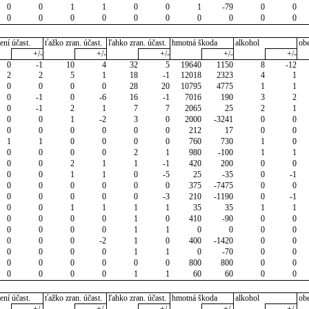
0
0
1
1
0
0
1
-79
0
0
0
0
0
0
0
0
0
0
0
0
ení účast.
ťažko zran. účast.
ľahko zran. účast.
hmotná škoda
alkohol
ob
+/-
+/-
+/-
+/-
+/-
0
-1
10
4
32
5
19640
1150
8
-12
2
2
5
1
18
-1
12018
2323
4
1
0
0
0
0
28
20
10795
4775
1
1
0
-1
0
-6
16
-1
7016
190
3
2
0
-1
2
1
7
7
2065
25
2
1
0
0
1
-2
3
0
2000
-3241
0
0
0
0
0
0
0
0
212
17
0
0
1
1
0
0
0
0
760
730
1
0
0
0
0
0
2
1
980
-100
1
1
0
0
2
1
1
-1
420
200
0
0
0
0
1
1
0
-5
25
-35
0
-1
0
0
0
0
0
0
375
-7475
0
0
0
0
0
0
0
-3
210
-1190
0
-1
0
0
1
1
1
1
35
35
1
1
0
0
0
0
1
0
410
-90
0
0
0
0
0
0
1
1
0
0
0
0
0
0
0
-2
1
0
400
-1420
0
0
0
0
0
0
1
1
0
-70
0
0
0
0
0
0
0
0
800
800
0
0
0
0
0
0
1
1
60
60
0
0
ení účast.
ťažko zran. účast.
ľahko zran. účast.
hmotná škoda
alkohol
ob
+/-
+/-
+/-
+/-
+/-