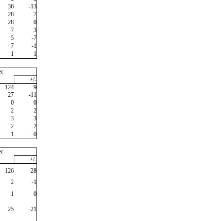
36
-13
28
7
28
0
7
3
5
-7
7
-1
1
1
ec
+/-
124
9
27
-11
0
0
2
2
3
3
2
2
1
0
ec
+/-
126
28
2
-1
1
0
25
-21