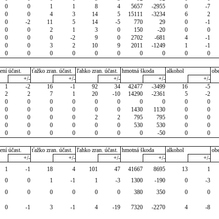
0
0
1
1
8
4
5657
-2955
0
-7
0
0
4
3
14
5
15111
-3234
6
2
0
-2
11
5
14
-5
770
29
0
-1
0
0
2
1
3
0
150
-20
0
0
0
0
0
-2
9
0
2702
-681
4
-1
0
0
3
2
10
9
2011
-1249
1
-1
0
0
0
0
0
0
0
0
0
0
ení účast.
ťažko zran. účast.
ľahko zran. účast.
hmotná škoda
alkohol
ob
+/-
+/-
+/-
+/-
+/-
1
-2
16
-1
92
34
42477
-3499
16
-5
2
2
7
1
20
-10
14290
-2361
5
-2
0
0
0
0
0
0
0
0
0
0
0
0
0
0
0
0
1430
1130
0
0
0
0
0
0
2
2
795
795
0
0
0
0
0
0
0
0
530
530
0
0
0
0
0
0
0
0
0
-50
0
0
ení účast.
ťažko zran. účast.
ľahko zran. účast.
hmotná škoda
alkohol
ob
+/-
+/-
+/-
+/-
+/-
1
-1
18
4
101
47
41667
8695
13
1
0
0
1
-1
1
-3
1300
-190
0
-3
0
0
0
0
0
0
380
350
0
0
0
-1
3
-1
4
-19
7320
-2270
4
-8