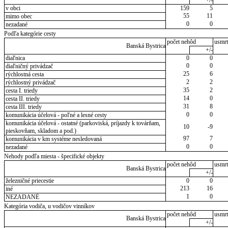
v obci
159
5
55
11
mimo obec
0
0
nezadané
Podľa kategórie cesty
počet nehôd
usmrt
Banská Bystrica
+/-
diaľnica
0
0
0
0
diaľničný privádzač
25
6
rýchlostná cesta
2
2
rýchlostný privádzač
35
2
cesta I. triedy
14
0
cesta II. triedy
31
8
cesta III. triedy
0
0
komunikácia účelová - poľné a lesné cesty
komunikácia účelová - ostatné (parkoviská, príjazdy k továrňam,
10
-9
pieskovňam, skladom a pod.)
97
7
komunikácia v km systéme nesledovaná
0
0
nezadané
Nehody podľa miesta - špecifické objekty
počet nehôd
usmrt
Banská Bystrica
+/-
železničné priecestie
0
0
213
16
iné
1
0
NEZADANÉ
Kategória vodiča, u vodičov vinníkov
počet nehôd
usmrt
Banská Bystrica
+/-