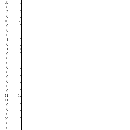
99
7
0
0
2
2
0
0
10
-3
0
0
8
-4
0
0
1
0
0
0
1
1
0
0
0
0
0
0
0
0
0
0
0
0
0
0
0
0
0
0
11
10
11
10
0
0
0
0
0
0
26
-9
0
0
0
0