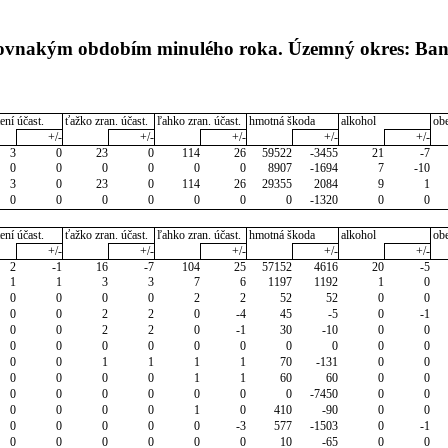
s rovnakým obdobím minulého roka. Územný okres: Ba
ení účast.
ťažko zran. účast.
ľahko zran. účast.
hmotná škoda
alkohol
ob
+/-
+/-
+/-
+/-
+/-
3
0
23
0
114
26
59522
-3455
21
-7
0
0
0
0
0
0
8907
-1694
7
-10
3
0
23
0
114
26
29355
2084
9
1
0
0
0
0
0
0
0
-1320
0
0
ení účast.
ťažko zran. účast.
ľahko zran. účast.
hmotná škoda
alkohol
ob
+/-
+/-
+/-
+/-
+/-
2
-1
16
-7
104
25
57152
4616
20
-5
1
1
3
3
7
6
1197
1192
1
0
0
0
0
0
2
2
52
52
0
0
0
0
2
2
0
-4
45
-5
0
-1
0
0
2
2
0
-1
30
-10
0
0
0
0
0
0
0
0
0
0
0
0
0
0
1
1
1
1
70
-131
0
0
0
0
0
0
1
1
60
60
0
0
0
0
0
0
0
0
0
-7450
0
0
0
0
0
0
1
0
410
-90
0
0
0
0
0
0
0
-3
577
-1503
0
-1
0
0
0
0
0
0
10
-65
0
0