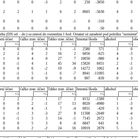
0
0
0
-3
2
0
250
-3850
0
0
2
2
1
1
6
2
8605
-5630
4
3
0
0
0
0
0
-1
0
-510
0
0
0
0
0
0
0
0
0
-50
0
0
u (DN od: - do:) sa zmestí do rozmedzia 1 hod. Ostatné sú zaradené pod položku "nezistené
ení účast.
ťažko zran. účast.
ľahko zran. účast.
hmotná škoda
alkohol
ob
+/-
+/-
+/-
+/-
+/-
0
0
0
0
1
-1
2580
571
3
0
2
2
4
2
16
2
6856
-625
4
-3
1
0
4
0
27
7
10050
-980
4
3
0
-1
4
1
45
34
15826
8451
2
-1
0
0
6
-2
19
-9
14272
1062
4
-3
0
-1
5
-1
6
-7
8941
-11095
4
-3
0
0
0
0
0
0
997
-839
0
0
ení účast.
ťažko zran. účast.
ľahko zran. účast.
hmotná škoda
alkohol
ob
+/-
+/-
+/-
+/-
+/-
2
2
2
1
17
2
8152
-1589
1
-1
0
0
2
-1
17
13
8020
-4980
1
-3
0
0
4
-1
7
-4
6931
-429
3
0
1
-1
3
-3
27
8
11508
-2649
4
-4
0
-1
5
3
14
-1
7145
2672
1
-3
0
0
5
3
8
-8
6847
641
6
1
0
0
2
-2
24
16
10919
2879
5
3