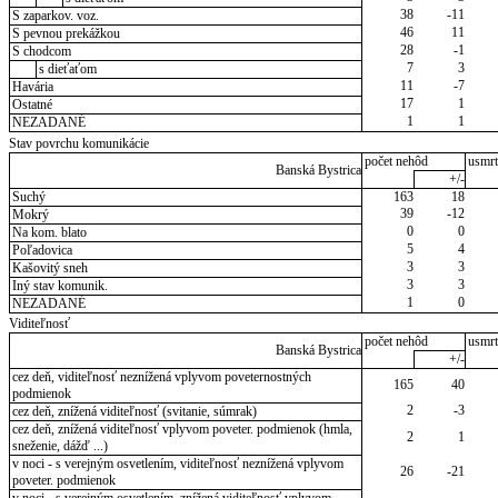
38
-11
S zaparkov. voz.
46
11
S pevnou prekážkou
28
-1
S chodcom
7
3
s dieťaťom
11
-7
Havária
17
1
Ostatné
1
1
NEZADANÉ
Stav povrchu komunikácie
počet nehôd
usmrt
Banská Bystrica
+/-
Suchý
163
18
39
-12
Mokrý
0
0
Na kom. blato
5
4
Poľadovica
3
3
Kašovitý sneh
3
3
Iný stav komunik.
1
0
NEZADANÉ
Viditeľnosť
počet nehôd
usmrt
Banská Bystrica
+/-
cez deň, viditeľnosť neznížená vplyvom poveternostných
165
40
podmienok
2
-3
cez deň, znížená viditeľnosť (svitanie, súmrak)
cez deň, znížená viditeľnosť vplyvom poveter. podmienok (hmla,
2
1
sneženie, dážď ...)
v noci - s verejným osvetlením, viditeľnosť neznížená vplyvom
26
-21
poveter. podmienok
v noci - s verejným osvetlením, znížená viditeľnosť vplyvom