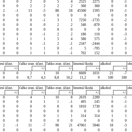
0
0
2
0
5
4
2525
2275
0
-1
0
0
2
2
2
2
360
360
0
0
2
-1
13
-5
88
18
45500
1595
19
-1
0
0
0
0
0
0
0
0
0
0
0
0
0
-1
3
1
7250
-1735
0
-2
0
0
0
0
2
2
340
-870
0
0
0
0
0
0
0
0
0
0
0
0
0
0
0
-1
2
2
180
110
0
-3
1
1
1
1
5
4
580
575
0
-1
0
0
0
-1
2
-1
2347
-2444
0
0
0
0
1
1
0
-1
5
-795
1
1
0
0
1
1
3
-1
702
152
0
0
ení účast.
ťažko zran. účast.
ľahko zran. účast.
hmotná škoda
alkohol
ob
+/-
+/-
+/-
+/-
+/-
0
0
2
1
10
1
6669
1031
21
-7
0
0
8,7
4,3
8,8
10,2
11,2
9
100
100
ení účast.
ťažko zran. účast.
ľahko zran. účast.
hmotná škoda
alkohol
ob
+/-
+/-
+/-
+/-
+/-
0
0
4
1
10
8
2619
2289
1
-1
0
0
4
1
1
-1
495
245
0
-1
0
0
0
0
8
8
1810
1730
0
-1
0
0
0
0
0
0
0
0
0
0
0
0
0
0
1
1
314
314
1
1
0
0
0
0
0
0
0
0
0
0
2
-1
11
-7
90
21
47061
5946
18
-3
0
0
0
0
0
0
0
0
0
0