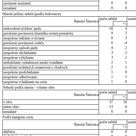
0
0
zavinenie nezistené
0
0
nezadané
Hlavné príčiny nehôd (podľa frekvencie)
počet nehôd
usmrt
Banská Štiavnica
+/-
nedovolená rýchlosť jazdy
10
4
9
3
porušenie povinnosti účastníka cestnej premávky
8
3
nesprávne otáčanie a cúvanie
6
-4
porušenie povinnosti vodiča
4
2
nesprávny spôsob jazdy
3
2
nesprávne obchádzanie
3
2
nesprávne vyhýbanie
2
1
nedodržanie vzdialenosti medzi vozidlami
2
2
porušenie osobitných ustanovení o chodcoch
1
0
nesprávne predchádzanie
1
1
nesprávne odbočovanie
1
0
nesprávne vchádzanie na cestu
Nehody podľa miesta - v/mimo obec
počet nehôd
usmrt
Banská Štiavnica
+/-
v obci
37
16
13
-4
mimo obec
0
0
nezadané
Podľa kategórie cesty
počet nehôd
usmrt
Banská Štiavnica
+/-
diaľnica
0
0