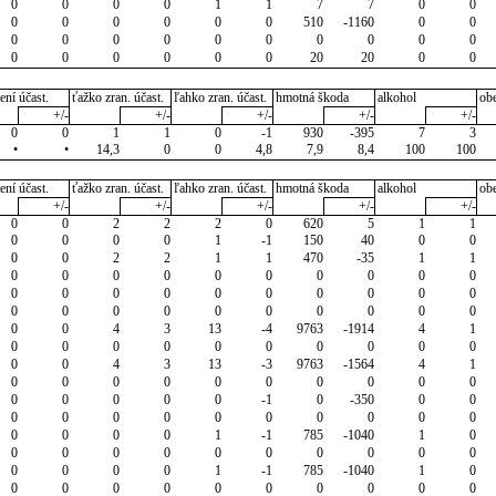
0
0
0
0
1
1
7
7
0
0
0
0
0
0
0
0
510
-1160
0
0
0
0
0
0
0
0
0
0
0
0
0
0
0
0
0
0
20
20
0
0
ení účast.
ťažko zran. účast.
ľahko zran. účast.
hmotná škoda
alkohol
ob
+/-
+/-
+/-
+/-
+/-
0
0
1
1
0
-1
930
-395
7
3
•
•
14,3
0
0
4,8
7,9
8,4
100
100
ení účast.
ťažko zran. účast.
ľahko zran. účast.
hmotná škoda
alkohol
ob
+/-
+/-
+/-
+/-
+/-
0
0
2
2
2
0
620
5
1
1
0
0
0
0
1
-1
150
40
0
0
0
0
2
2
1
1
470
-35
1
1
0
0
0
0
0
0
0
0
0
0
0
0
0
0
0
0
0
0
0
0
0
0
0
0
0
0
0
0
0
0
0
0
4
3
13
-4
9763
-1914
4
1
0
0
0
0
0
0
0
0
0
0
0
0
4
3
13
-3
9763
-1564
4
1
0
0
0
0
0
0
0
0
0
0
0
0
0
0
0
-1
0
-350
0
0
0
0
0
0
0
0
0
0
0
0
0
0
0
0
1
-1
785
-1040
1
0
0
0
0
0
0
0
0
0
0
0
0
0
0
0
1
-1
785
-1040
1
0
0
0
0
0
0
0
0
0
0
0