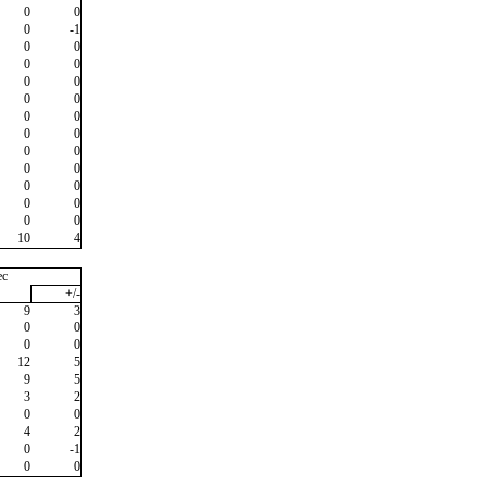
0
0
0
-1
0
0
0
0
0
0
0
0
0
0
0
0
0
0
0
0
0
0
0
0
0
0
10
4
ec
+/-
9
3
0
0
0
0
12
5
9
5
3
2
0
0
4
2
0
-1
0
0