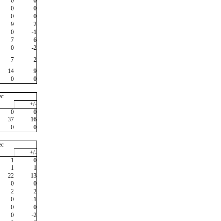
0
0
0
0
0
0
9
2
0
-1
7
6
0
-2
7
2
14
9
0
0
ec
+/-
0
0
37
16
0
0
ec
+/-
1
0
1
1
22
13
0
0
2
2
0
-1
0
0
0
-2