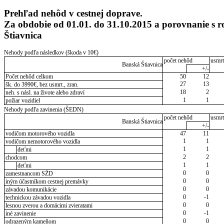
Prehľad nehôd v cestnej doprave.
Za obdobie od 01.01. do 31.10.2015 a porovnanie 
Štiavnica
Nehody podľa následkov (škoda v 10€)
počet nehôd
usmrt
Banská Štiavnica
+/-
Počet nehôd celkom
50
12
27
13
šk. do 3990€, bez usmrt., zran.
18
2
neh. s násl. na živote alebo zdraví
1
1
požiar vozidiel
Nehody podľa zavinenia (ŠEDN)
počet nehôd
usmrt
Banská Štiavnica
+/-
vodičom motorového vozidla
47
11
1
1
vodičom nemotorového vozidla
1
1
deťmi
2
2
chodcom
1
1
deťmi
0
0
zamestnancom SŽD
0
0
iným účastníkom cestnej premávky
0
0
závadou komunikácie
0
-1
technickou závadou vozidla
0
0
lesnou zverou a domácimi zvieratami
0
-1
iné zavinenie
0
0
odrazeným kameňom