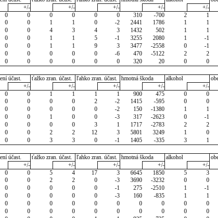
+/-
+/-
+/-
+/-
+/-
0
0
0
0
0
0
310
-700
2
1
0
0
1
1
0
-2
2441
1786
1
1
0
0
4
3
4
3
1432
502
1
1
0
0
1
1
5
-1
3255
2080
1
-1
0
0
1
1
9
3
3477
-2558
0
-1
0
0
0
0
0
-6
470
-5122
2
2
0
0
0
0
0
0
320
20
0
0
ení účast.
ťažko zran. účast.
ľahko zran. účast.
hmotná škoda
alkohol
ob
+/-
+/-
+/-
+/-
+/-
0
0
1
1
1
1
900
475
0
0
0
0
0
0
2
-2
1415
-595
0
0
0
0
0
0
0
-2
150
-1380
1
1
0
0
1
0
0
-3
317
-2623
0
-1
0
0
0
0
3
1
1717
-2783
2
2
0
0
2
2
12
3
5801
3249
1
0
0
0
3
3
0
-1
1405
-335
3
1
ení účast.
ťažko zran. účast.
ľahko zran. účast.
hmotná škoda
alkohol
ob
+/-
+/-
+/-
+/-
+/-
0
0
5
4
17
3
6645
1850
5
3
0
0
2
2
0
-3
3690
-3232
0
0
0
0
0
0
0
-1
275
-2510
1
-1
0
0
0
0
0
-3
160
-835
1
1
0
0
0
0
0
0
0
0
0
0
0
0
0
0
0
0
0
0
0
0