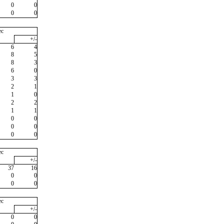
0
0
0
0
ec
+/-
6
4
8
5
8
3
6
0
3
3
2
1
1
0
2
2
1
1
0
0
0
0
0
0
ec
+/-
37
16
0
0
0
0
ec
+/-
0
0