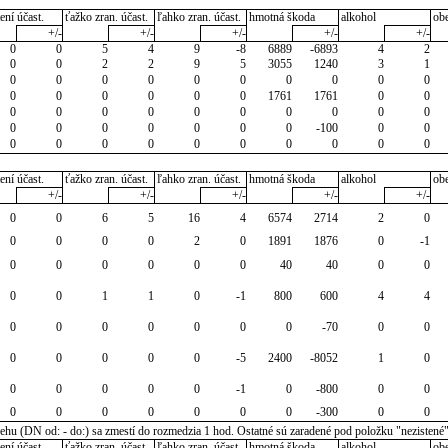
ení účast.
ťažko zran. účast.
ľahko zran. účast.
hmotná škoda
alkohol
ob
+/-
+/-
+/-
+/-
+/-
0
0
5
4
9
-8
6889
-6893
4
2
0
0
2
2
9
5
3055
1240
3
1
0
0
0
0
0
0
0
0
0
0
0
0
0
0
0
0
1761
1761
0
0
0
0
0
0
0
0
0
0
0
0
0
0
0
0
0
0
0
-100
0
0
0
0
0
0
0
0
0
0
0
0
ení účast.
ťažko zran. účast.
ľahko zran. účast.
hmotná škoda
alkohol
ob
+/-
+/-
+/-
+/-
+/-
0
0
6
5
16
4
6574
2714
2
0
0
0
0
0
2
0
1891
1876
0
-1
0
0
0
0
0
0
40
40
0
0
0
0
1
1
0
-1
800
600
4
4
0
0
0
0
0
0
0
-70
0
0
0
0
0
0
0
-5
2400
-8052
1
0
0
0
0
0
0
-1
0
-800
0
0
0
0
0
0
0
0
0
-300
0
0
u (DN od: - do:) sa zmestí do rozmedzia 1 hod. Ostatné sú zaradené pod položku "nezistené
ení účast.
ťažko zran. účast.
ľahko zran. účast.
hmotná škoda
alkohol
ob