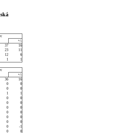
nská
ec
+/-
37
16
23
11
12
6
1
1
ec
+/-
36
16
0
0
0
0
1
1
0
0
0
0
0
0
0
0
0
0
0
0
0
-1
0
0