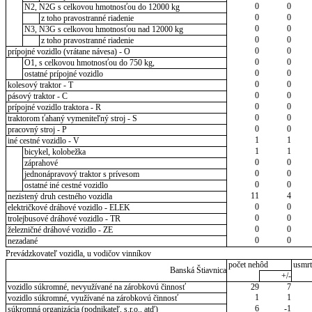
0
0
N2, N2G s celkovou hmotnosťou do 12000 kg
0
0
z toho pravostranné riadenie
0
0
N3, N3G s celkovou hmotnosťou nad 12000 kg
0
0
z toho pravostranné riadenie
0
0
prípojné vozidlo (vrátane návesa) - O
0
0
O1, s celkovou hmotnosťou do 750 kg,
0
0
ostatné prípojné vozidlo
0
0
kolesový traktor - T
0
0
pásový traktor - C
0
0
prípojné vozidlo traktora - R
0
0
traktorom ťahaný vymeniteľný stroj - S
0
0
pracovný stroj - P
1
1
iné cestné vozidlo - V
1
1
bicykel, kolobežka
0
0
záprahové
0
0
jednonápravový traktor s prívesom
0
0
ostatné iné cestné vozidlo
11
4
nezistený druh cestného vozidla
0
0
električkové dráhové vozidlo - ELEK
0
0
trolejbusové dráhové vozidlo - TR
0
0
železničné dráhové vozidlo - ZE
0
0
nezadané
Prevádzkovateľ vozidla, u vodičov vinníkov
počet nehôd
usmrt
Banská Štiavnica
+/-
vozidlo súkromné, nevyužívané na zárobkovú činnosť
29
7
1
1
vozidlo súkromné, využívané na zárobkovú činnosť
6
-1
súkromná organizácia (podnikateľ, s.r.o., atď)