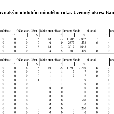
s rovnakým obdobím minulého roka. Územný okres: Ba
ení účast.
ťažko zran. účast.
ľahko zran. účast.
hmotná škoda
alkohol
ob
+/-
+/-
+/-
+/-
+/-
0
0
7
6
18
-3
11705
-3992
7
3
0
0
0
0
0
0
2377
552
6
4
0
0
7
6
18
-3
3017
-1948
1
0
0
0
0
0
5
5
400
400
0
0
ení účast.
ťažko zran. účast.
ľahko zran. účast.
hmotná škoda
alkohol
ob
+/-
+/-
+/-
+/-
+/-
0
0
6
5
16
-5
11698
-3719
6
2
0
0
0
0
1
1
7
7
0
0
0
0
0
0
1
1
7
7
0
0
0
0
1
1
1
1
0
0
1
1
0
0
0
0
1
1
0
0
0
0
0
0
0
0
0
0
0
0
0
0
0
0
0
0
0
0
0
0
0
0
0
0
0
0
0
0
0
0
0
0
0
0
0
0
0
0
0
-80
0
0
0
0
0
0
0
0
0
0
0
0
0
0
0
0
0
0
0
-200
0
0
0
0
0
0
0
0
0
0
0
0