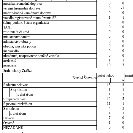
0
0
mestská hromadná doprava
0
-1
verejná hromadná doprava
0
0
medzinárodná kamiónová doprava
1
1
vozidlo registrované mimo územia SR
0
0
štátny podnik, štátna organizácia
0
0
TAXI
0
0
zastupiteľský úrad
0
0
ministerstvo vnútra
0
0
ministerstvo obrany
0
0
obecná, mestská polícia
0
0
iné vozidlo
0
0
ukradnuté, neoprávnene použité vozidlo
1
1
nezistené
10
3
nezadané
Druh nehody Zrážka
počet nehôd
usmrt
Banská Štiavnica
+/-
S idúcim nek.voz.
15
3
1
1
S cyklistom
1
1
s dieťaťom
12
5
S zaparkov. voz.
11
1
S pevnou prekážkou
4
3
S chodcom
1
1
s dieťaťom
7
0
Havária
1
0
Ostatné
0
0
NEZADANÉ