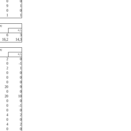
0
0
9
1
0
0
1
1
ec
+/-
6
3
16,2
14,3
ec
+/-
2
0
0
-1
2
1
0
0
0
0
0
0
20
9
0
0
20
10
0
0
0
-1
0
0
4
2
0
0
4
2
0
0