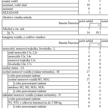
1
1
ostatní vodiči
10
1
nezistené, vodič ušiel
0
0
nezistené
1
1
NEZADANÉ
Alkohol u vinníka nehody
počet nehôd
usmrt
Banská Štiavnica
+/-
Alkohol u vin. neh.
7
3
14
10,5
tj. %
Kategória vozidla, u vodičov vinníkov
počet nehôd
usmrt
Banská Štiavnica
+/-
motocykel, motorová trojkolka, štvorkolka - L
5
3
1
0
malé motocykle L1e, L2e
4
3
motocykle L3e, L4e
0
0
motorové trojkolky L5e
0
0
štvorkolky L6e, L7e
0
0
snežný skúter - LS
27
2
osobné motorové vozidlo (vrátane terénneho) - M
0
0
z toho pravostranné riadenie
27
3
osobné motorové vozidlá M1, M1G
0
0
z toho pravostranné riadenie
0
-1
autobusy M2, M3, M2G, M3G
0
0
z toho pravostranné riadenie
4
1
nákladné motorové vozidlo (vrátane terénneho) - N
0
0
z toho pravostranné riadenie
4
1
N1, N1G s celkovou hmotnosťou do 3 500 kg
0
0
z toho pravostranné riadenie