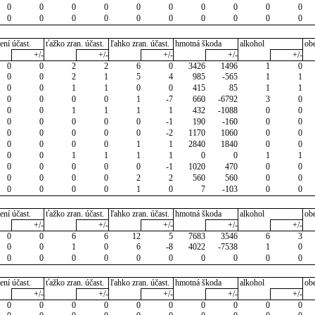
0
0
0
0
0
0
0
0
0
0
0
0
0
0
0
0
0
0
0
0
ení účast.
ťažko zran. účast.
ľahko zran. účast.
hmotná škoda
alkohol
ob
+/-
+/-
+/-
+/-
+/-
0
0
2
2
6
0
3426
1496
1
0
0
0
2
1
5
4
985
-565
1
1
0
0
1
1
0
0
415
85
1
1
0
0
0
0
1
-7
660
-6792
3
0
0
0
1
1
1
1
432
-1088
0
0
0
0
0
0
0
-1
190
-160
0
0
0
0
0
0
0
-2
1170
1060
0
0
0
0
0
0
1
1
2840
1840
0
0
0
0
1
1
1
1
0
0
1
1
0
0
0
0
0
-1
1020
470
0
0
0
0
0
0
2
2
560
560
0
0
0
0
0
0
1
0
7
-103
0
0
ení účast.
ťažko zran. účast.
ľahko zran. účast.
hmotná škoda
alkohol
ob
+/-
+/-
+/-
+/-
+/-
0
0
6
6
12
5
7683
3546
6
3
0
0
1
0
6
-8
4022
-7538
1
0
0
0
0
0
0
0
0
0
0
0
ení účast.
ťažko zran. účast.
ľahko zran. účast.
hmotná škoda
alkohol
ob
+/-
+/-
+/-
+/-
+/-
0
0
0
0
0
0
0
0
0
0