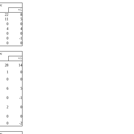
ec
+/-
22
8
11
5
0
0
4
4
0
0
0
-1
0
0
ec
+/-
28
14
1
0
0
0
6
5
0
-1
2
0
0
0
0
-2
"
ec