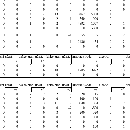
0
0
0
0
0
0
0
0
0
0
0
0
0
0
0
0
0
0
0
0
0
0
0
0
0
0
0
0
0
0
0
0
4
4
13
5
3462
-5838
1
-1
0
0
0
0
2
-1
560
-1090
0
-1
0
0
1
0
2
-5
4892
1697
2
1
0
0
0
0
0
0
0
-300
0
0
0
0
1
1
0
-1
355
65
2
2
0
0
1
1
1
-1
2436
1474
2
2
0
0
0
0
0
0
0
0
0
0
ení účast.
ťažko zran. účast.
ľahko zran. účast.
hmotná škoda
alkohol
ob
+/-
+/-
+/-
+/-
+/-
0
0
0
0
0
0
0
0
0
0
0
0
7
6
18
-3
11705
-3992
7
3
0
0
0
0
0
0
0
0
0
0
ení účast.
ťažko zran. účast.
ľahko zran. účast.
hmotná škoda
alkohol
ob
+/-
+/-
+/-
+/-
+/-
0
0
2
2
2
2
520
15
0
0
0
0
0
0
0
0
100
100
1
1
0
0
4
3
11
-7
10348
-1334
5
2
0
0
0
0
0
-2
0
-600
0
0
0
0
0
0
3
3
200
-520
0
0
0
0
0
0
0
-1
0
-850
0
0
0
0
0
0
0
0
0
0
0
0
0
0
0
0
0
-2
0
-190
0
-1