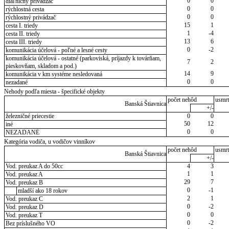
0
0
diaľničný privádzač
0
0
rýchlostná cesta
0
0
rýchlostný privádzač
15
1
cesta I. triedy
1
-4
cesta II. triedy
13
6
cesta III. triedy
0
-2
komunikácia účelová - poľné a lesné cesty
komunikácia účelová - ostatné (parkoviská, príjazdy k továrňam,
7
2
pieskovňam, skladom a pod.)
14
9
komunikácia v km systéme nesledovaná
0
0
nezadané
Nehody podľa miesta - špecifické objekty
počet nehôd
usmrt
Banská Štiavnica
+/-
železničné priecestie
0
0
50
12
iné
0
0
NEZADANÉ
Kategória vodiča, u vodičov vinníkov
počet nehôd
usmrt
Banská Štiavnica
+/-
Vod. preukaz A do 50cc
4
3
1
1
Vod. preukaz A
29
7
Vod. preukaz B
0
-1
mladší ako 18 rokov
2
1
Vod. preukaz C
0
-2
Vod. preukaz D
0
0
Vod. preukaz T
0
-2
Bez príslušného VO