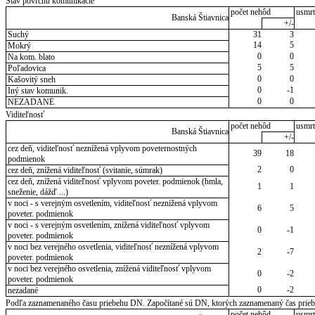
Stav povrchu komunikácie
počet nehôd
usmrt
Banská Štiavnica
+/-
Suchý
31
3
14
5
Mokrý
0
0
Na kom. blato
5
5
Poľadovica
0
0
Kašovitý sneh
0
-1
Iný stav komunik.
0
0
NEZADANÉ
Viditeľnosť
počet nehôd
usmrt
Banská Štiavnica
+/-
cez deň, viditeľnosť neznížená vplyvom poveternostných
39
18
podmienok
2
0
cez deň, znížená viditeľnosť (svitanie, súmrak)
cez deň, znížená viditeľnosť vplyvom poveter. podmienok (hmla,
1
1
sneženie, dážď ...)
v noci - s verejným osvetlením, viditeľnosť neznížená vplyvom
6
5
poveter. podmienok
v noci - s verejným osvetlením, znížená viditeľnosť vplyvom
0
-1
poveter. podmienok
v noci bez verejného osvetlenia, viditeľnosť neznížená vplyvom
2
-7
poveter. podmienok
v noci bez verejného osvetlenia, znížená viditeľnosť vplyvom
0
-2
poveter. podmienok
0
-2
nezadané
Podľa zaznamenaného času priebehu DN. Započítané sú DN, ktorých zaznamenaný čas priebeh
počet nehôd
usmrt