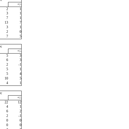
+/-
2
1
3
1
7
1
13
7
3
1
2
0
7
5
ec
+/-
5
3
6
3
2
-1
5
1
5
4
10
5
4
1
ec
+/-
22
12
4
1
6
2
2
-1
0
0
0
0