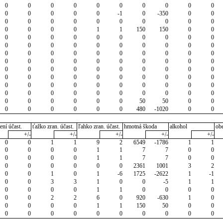
0
0
0
0
0
0
0
0
0
0
0
0
0
0
0
-1
0
-350
0
0
0
0
0
0
0
0
0
0
0
0
0
0
0
0
1
1
150
150
0
0
0
0
0
0
0
0
0
0
0
0
0
0
0
0
0
0
0
0
0
0
0
0
0
0
0
0
0
0
0
0
0
0
0
0
0
0
0
0
0
0
0
0
0
0
0
0
0
0
0
0
0
0
0
0
0
0
0
0
0
0
0
0
0
0
0
0
0
0
0
0
0
0
0
0
0
0
0
0
0
0
0
0
0
0
0
0
50
50
0
0
0
0
0
0
0
0
480
-1020
0
0
ení účast.
ťažko zran. účast.
ľahko zran. účast.
hmotná škoda
alkohol
ob
+/-
+/-
+/-
+/-
+/-
0
0
1
1
9
2
6549
-1786
1
1
0
0
0
0
1
1
7
7
0
0
0
0
0
0
1
1
7
7
0
0
0
0
0
0
0
0
2361
1001
3
2
0
0
1
0
1
-6
1725
-2622
1
-1
0
0
3
3
1
0
0
-5
1
1
0
0
0
0
1
1
0
0
0
0
0
0
2
2
6
0
920
-630
1
0
0
0
0
0
1
1
150
50
0
0
0
0
0
0
0
0
0
0
0
0