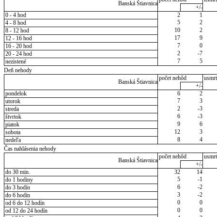
Banská Štiavnica
+/-
0 - 4 hod
2
1
5
2
4 - 8 hod
10
2
8 - 12 hod
17
9
12 - 16 hod
7
0
16 - 20 hod
2
-7
20 - 24 hod
7
5
nezistené
Deň nehody
počet nehôd
usmrt
Banská Štiavnica
+/-
pondelok
6
2
7
3
utorok
2
-3
streda
6
-3
štvrtok
9
6
piatok
12
3
sobota
8
4
nedeľa
Čas nahlásenia nehody
počet nehôd
usmrt
Banská Štiavnica
+/-
do 30 min.
32
14
5
-1
do 1 hodiny
6
-2
do 3 hodín
3
-2
do 6 hodín
0
0
od 6 do 12 hodín
0
0
od 12 do 24 hodín