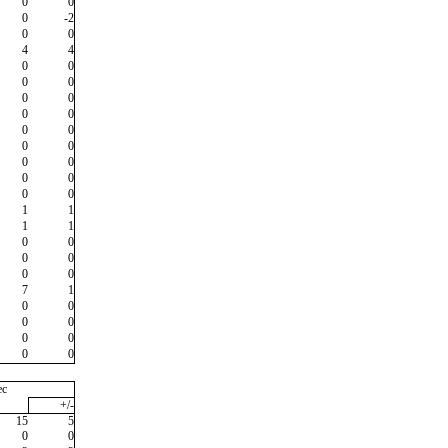
0
0
0
-2
0
0
4
4
0
0
0
0
0
0
0
0
0
0
0
0
0
0
0
0
0
0
1
1
1
1
0
0
0
0
0
0
7
1
0
0
0
0
0
0
0
0
ec
+/-
15
5
0
0