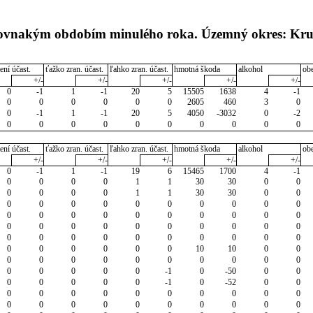
s rovnakým obdobím minulého roka. Územný okres: Kr
ení účast.
ťažko zran. účast.
ľahko zran. účast.
hmotná škoda
alkohol
ob
+/-
+/-
+/-
+/-
+/-
0
-1
1
-1
20
5
15505
1638
4
-1
0
0
0
0
0
0
2605
460
3
0
0
-1
1
-1
20
5
4050
-3032
0
-2
0
0
0
0
0
0
0
0
0
0
ení účast.
ťažko zran. účast.
ľahko zran. účast.
hmotná škoda
alkohol
ob
+/-
+/-
+/-
+/-
+/-
0
-1
1
-1
19
6
15465
1700
4
-1
0
0
0
0
1
1
30
30
0
0
0
0
0
0
1
1
30
30
0
0
0
0
0
0
0
0
0
0
0
0
0
0
0
0
0
0
0
0
0
0
0
0
0
0
0
0
0
0
0
0
0
0
0
0
0
0
0
0
0
0
0
0
0
0
0
0
10
10
0
0
0
0
0
0
0
0
0
0
0
0
0
0
0
0
0
-1
0
-50
0
0
0
0
0
0
0
-1
0
-52
0
0
0
0
0
0
0
0
0
0
0
0
0
0
0
0
0
0
0
0
0
0