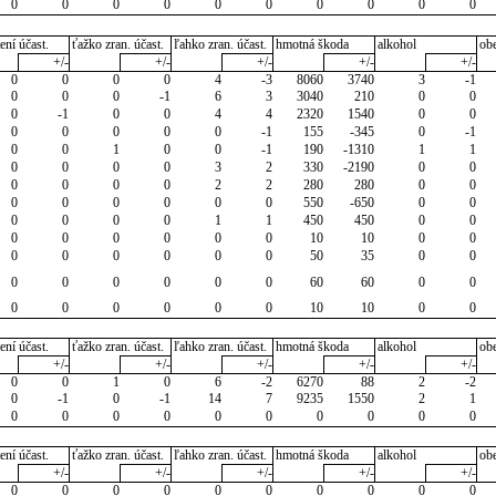
0
0
0
0
0
0
0
0
0
0
ení účast.
ťažko zran. účast.
ľahko zran. účast.
hmotná škoda
alkohol
ob
+/-
+/-
+/-
+/-
+/-
0
0
0
0
4
-3
8060
3740
3
-1
0
0
0
-1
6
3
3040
210
0
0
0
-1
0
0
4
4
2320
1540
0
0
0
0
0
0
0
-1
155
-345
0
-1
0
0
1
0
0
-1
190
-1310
1
1
0
0
0
0
3
2
330
-2190
0
0
0
0
0
0
2
2
280
280
0
0
0
0
0
0
0
0
550
-650
0
0
0
0
0
0
1
1
450
450
0
0
0
0
0
0
0
0
10
10
0
0
0
0
0
0
0
0
50
35
0
0
0
0
0
0
0
0
60
60
0
0
0
0
0
0
0
0
10
10
0
0
ení účast.
ťažko zran. účast.
ľahko zran. účast.
hmotná škoda
alkohol
ob
+/-
+/-
+/-
+/-
+/-
0
0
1
0
6
-2
6270
88
2
-2
0
-1
0
-1
14
7
9235
1550
2
1
0
0
0
0
0
0
0
0
0
0
ení účast.
ťažko zran. účast.
ľahko zran. účast.
hmotná škoda
alkohol
ob
+/-
+/-
+/-
+/-
+/-
0
0
0
0
0
0
0
0
0
0