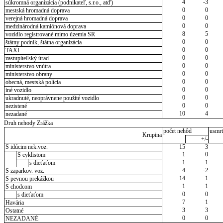
4
-3
súkromná organizácia (podnikateľ, s.r.o., atď)
0
0
mestská hromadná doprava
0
0
verejná hromadná doprava
0
0
medzinárodná kamiónová doprava
8
5
vozidlo registrované mimo územia SR
0
0
štátny podnik, štátna organizácia
0
0
TAXI
0
0
zastupiteľský úrad
0
0
ministerstvo vnútra
0
0
ministerstvo obrany
0
0
obecná, mestská polícia
0
0
iné vozidlo
0
0
ukradnuté, neoprávnene použité vozidlo
0
0
nezistené
10
4
nezadané
Druh nehody Zrážka
počet nehôd
usmrt
Krupina
+/-
S idúcim nek.voz.
15
3
1
0
S cyklistom
1
1
s dieťaťom
4
-2
S zaparkov. voz.
14
1
S pevnou prekážkou
1
1
S chodcom
0
0
s dieťaťom
7
1
Havária
3
3
Ostatné
0
0
NEZADANÉ