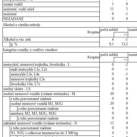
1
0
ostatní vodiči
11
5
nezistené, vodič ušiel
0
-1
nezistené
0
0
NEZADANÉ
Alkohol u vinníka nehody
počet nehôd
usmrt
Krupina
+/-
Alkohol u vin. neh.
4
-1
9,1
13,5
tj. %
Kategória vozidla, u vodičov vinníkov
počet nehôd
usmrt
Krupina
+/-
motocykel, motorová trojkolka, štvorkolka - L
0
-2
0
-1
malé motocykle L1e, L2e
0
-1
motocykle L3e, L4e
0
0
motorové trojkolky L5e
0
0
štvorkolky L6e, L7e
0
0
snežný skúter - LS
20
0
osobné motorové vozidlo (vrátane terénneho) - M
0
0
z toho pravostranné riadenie
20
0
osobné motorové vozidlá M1, M1G
0
0
z toho pravostranné riadenie
0
0
autobusy M2, M3, M2G, M3G
0
0
z toho pravostranné riadenie
12
4
nákladné motorové vozidlo (vrátane terénneho) - N
0
0
z toho pravostranné riadenie
4
1
N1, N1G s celkovou hmotnosťou do 3 500 kg