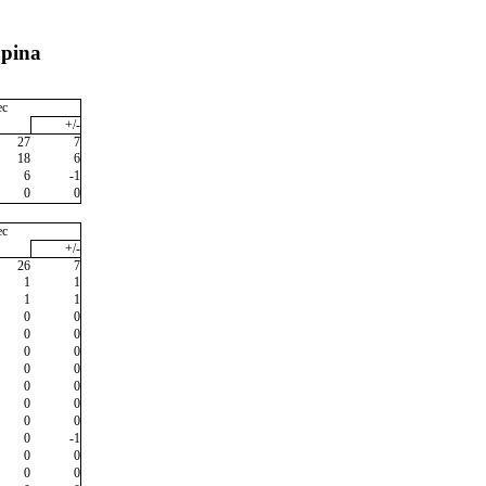
upina
ec
+/-
27
7
18
6
6
-1
0
0
ec
+/-
26
7
1
1
1
1
0
0
0
0
0
0
0
0
0
0
0
0
0
0
0
-1
0
0
0
0