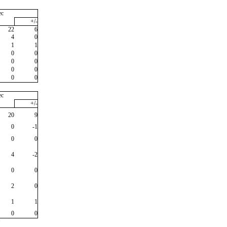
ec
+/-
22
6
4
0
1
1
0
0
0
0
0
0
0
0
ec
+/-
20
9
0
-1
0
0
4
-2
0
0
2
0
1
1
0
0
"