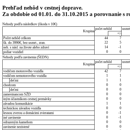
Prehľad nehôd v cestnej doprave.
Za obdobie od 01.01. do 31.10.2015 a porovnanie 
Nehody podľa následkov (škoda v 10€)
počet nehôd
usmrt
Krupina
+/-
Počet nehôd celkom
44
7
22
5
šk. do 3990€, bez usmrt., zran.
14
-1
neh. s násl. na živote alebo zdraví
0
0
požiar vozidiel
Nehody podľa zavinenia (ŠEDN)
počet nehôd
usmrt
Krupina
+/-
vodičom motorového vozidla
42
7
1
1
vodičom nemotorového vozidla
1
1
deťmi
0
0
chodcom
0
0
deťmi
0
0
zamestnancom SŽD
0
0
iným účastníkom cestnej premávky
1
1
závadou komunikácie
0
0
technickou závadou vozidla
0
-1
lesnou zverou a domácimi zvieratami
0
-1
iné zavinenie
0
0
odrazeným kameňom
0
0
zavinenie nezistené