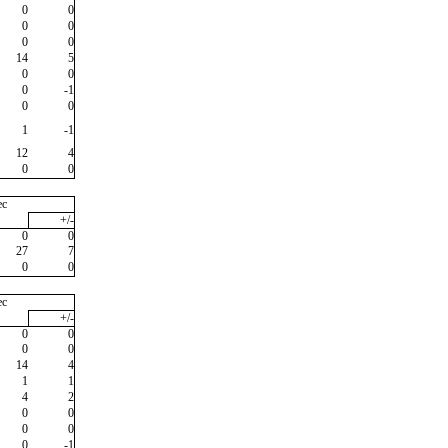
0
0
0
0
0
0
14
5
0
0
0
-1
0
0
1
-1
12
4
0
0
ec
+/-
0
0
27
7
0
0
ec
+/-
0
0
0
0
14
4
1
1
4
2
0
0
0
0
0
-1