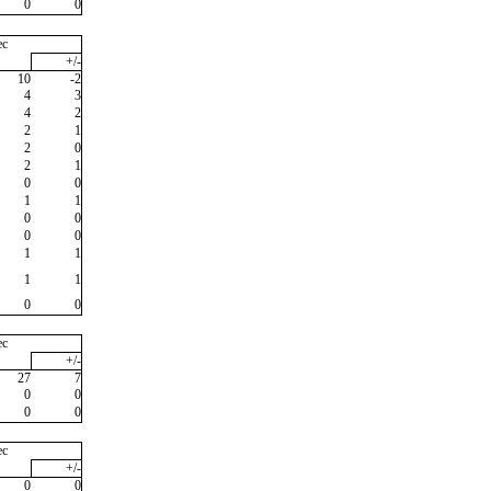
0
0
ec
+/-
10
-2
4
3
4
2
2
1
2
0
2
1
0
0
1
1
0
0
0
0
1
1
1
1
0
0
ec
+/-
27
7
0
0
0
0
ec
+/-
0
0