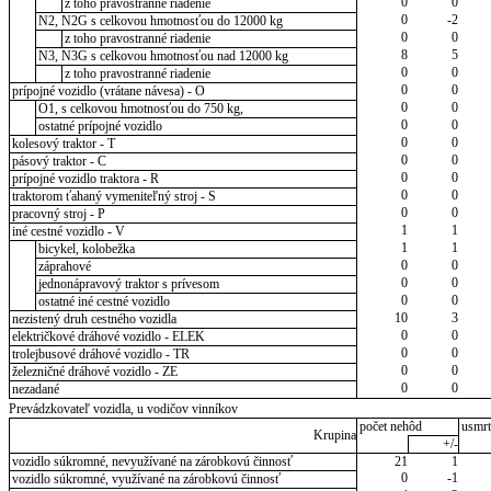
0
0
z toho pravostranné riadenie
0
-2
N2, N2G s celkovou hmotnosťou do 12000 kg
0
0
z toho pravostranné riadenie
8
5
N3, N3G s celkovou hmotnosťou nad 12000 kg
0
0
z toho pravostranné riadenie
0
0
prípojné vozidlo (vrátane návesa) - O
0
0
O1, s celkovou hmotnosťou do 750 kg,
0
0
ostatné prípojné vozidlo
0
0
kolesový traktor - T
0
0
pásový traktor - C
0
0
prípojné vozidlo traktora - R
0
0
traktorom ťahaný vymeniteľný stroj - S
0
0
pracovný stroj - P
1
1
iné cestné vozidlo - V
1
1
bicykel, kolobežka
0
0
záprahové
0
0
jednonápravový traktor s prívesom
0
0
ostatné iné cestné vozidlo
10
3
nezistený druh cestného vozidla
0
0
električkové dráhové vozidlo - ELEK
0
0
trolejbusové dráhové vozidlo - TR
0
0
železničné dráhové vozidlo - ZE
0
0
nezadané
Prevádzkovateľ vozidla, u vodičov vinníkov
počet nehôd
usmrt
Krupina
+/-
vozidlo súkromné, nevyužívané na zárobkovú činnosť
21
1
0
-1
vozidlo súkromné, využívané na zárobkovú činnosť