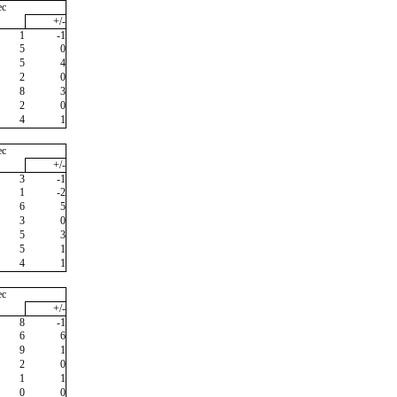
ec
+/-
1
-1
5
0
5
4
2
0
8
3
2
0
4
1
ec
+/-
3
-1
1
-2
6
5
3
0
5
3
5
1
4
1
ec
+/-
8
-1
6
6
9
1
2
0
1
1
0
0