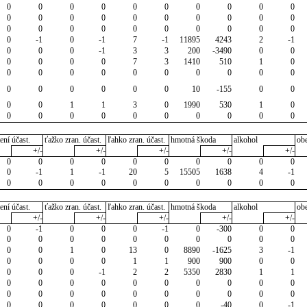
0
0
0
0
0
0
0
0
0
0
0
0
0
0
0
0
0
0
0
0
0
0
0
0
0
0
0
0
0
0
0
-1
0
-1
7
-1
11895
4243
2
-1
0
0
0
-1
3
3
200
-3490
0
0
0
0
0
0
7
3
1410
510
1
0
0
0
0
0
0
0
0
0
0
0
0
0
0
0
0
0
10
-155
0
0
0
0
1
1
3
0
1990
530
1
0
0
0
0
0
0
0
0
0
0
0
ení účast.
ťažko zran. účast.
ľahko zran. účast.
hmotná škoda
alkohol
ob
+/-
+/-
+/-
+/-
+/-
0
0
0
0
0
0
0
0
0
0
0
-1
1
-1
20
5
15505
1638
4
-1
0
0
0
0
0
0
0
0
0
0
ení účast.
ťažko zran. účast.
ľahko zran. účast.
hmotná škoda
alkohol
ob
+/-
+/-
+/-
+/-
+/-
0
-1
0
0
0
-1
0
-300
0
0
0
0
0
0
0
0
0
0
0
0
0
0
1
0
13
0
8890
-1625
3
-1
0
0
0
0
1
1
900
900
0
0
0
0
0
-1
2
2
5350
2830
1
1
0
0
0
0
0
0
0
0
0
0
0
0
0
0
0
0
0
0
0
0
0
0
0
0
0
0
0
-40
0
-1