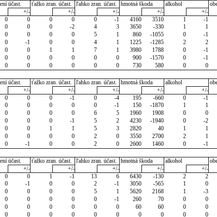
ení účast.
ťažko zran. účast.
ľahko zran. účast.
hmotná škoda
alkohol
ob
+/-
+/-
+/-
+/-
+/-
0
0
0
0
0
-1
4160
3510
1
-1
0
0
0
-2
4
3
3650
-330
1
1
0
0
0
0
5
1
860
-1055
0
-1
0
-1
0
0
4
1
1225
-1285
2
2
0
0
1
1
7
1
3980
1788
0
-1
0
0
0
0
0
0
900
-1570
0
-1
0
0
0
0
0
0
730
580
0
0
ení účast.
ťažko zran. účast.
ľahko zran. účast.
hmotná škoda
alkohol
ob
+/-
+/-
+/-
+/-
+/-
0
0
0
-1
0
-4
195
-660
0
-1
0
0
0
0
0
-1
150
-1870
1
1
0
0
0
0
6
5
1960
1908
0
0
0
0
0
-1
5
2
4230
-1940
0
-2
0
0
1
1
5
3
2820
40
1
1
0
0
0
0
2
0
3550
2700
2
1
0
-1
0
0
2
0
2600
1460
0
-1
ení účast.
ťažko zran. účast.
ľahko zran. účast.
hmotná škoda
alkohol
ob
+/-
+/-
+/-
+/-
+/-
0
0
1
-1
13
6
6430
-130
2
2
0
-1
0
0
2
-1
3050
-565
1
0
0
0
0
0
5
1
5620
2168
1
-3
0
0
0
0
0
-1
260
70
0
0
0
0
0
0
0
0
60
60
0
0
0
0
0
0
0
0
0
0
0
0