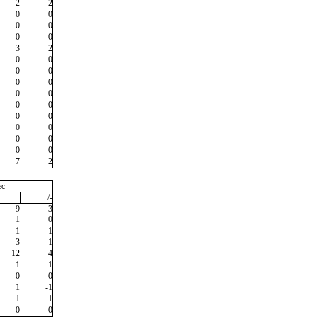
2
-2
0
0
0
0
0
0
3
2
0
0
0
0
0
0
0
0
0
0
0
0
0
0
0
0
0
0
7
2
ec
+/-
9
3
1
0
1
1
3
-1
12
4
1
1
0
0
1
-1
1
1
0
0