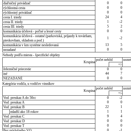
0
0
diaľničný privádzač
0
0
rýchlostná cesta
0
0
rýchlostný privádzač
24
4
cesta I. triedy
1
-2
cesta II. triedy
5
2
cesta III. triedy
0
0
komunikácia účelová - poľné a lesné cesty
komunikácia účelová - ostatné (parkoviská, príjazdy k továrňam,
1
-2
pieskovňam, skladom a pod.)
13
5
komunikácia v km systéme nesledovaná
0
0
nezadané
Nehody podľa miesta - špecifické objekty
počet nehôd
usmrt
Krupina
+/-
železničné priecestie
0
0
44
7
iné
0
0
NEZADANÉ
Kategória vodiča, u vodičov vinníkov
počet nehôd
usmrt
Krupina
+/-
Vod. preukaz A do 50cc
0
-2
0
0
Vod. preukaz A
22
1
Vod. preukaz B
1
1
mladší ako 18 rokov
9
4
Vod. preukaz C
0
0
Vod. preukaz D
0
0
Vod. preukaz T
0
-1
Bez príslušného VO