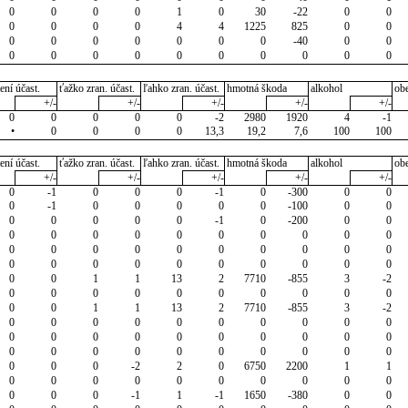
0
0
0
0
1
0
30
-22
0
0
0
0
0
0
4
4
1225
825
0
0
0
0
0
0
0
0
0
-40
0
0
0
0
0
0
0
0
0
0
0
0
ení účast.
ťažko zran. účast.
ľahko zran. účast.
hmotná škoda
alkohol
ob
+/-
+/-
+/-
+/-
+/-
0
0
0
0
0
-2
2980
1920
4
-1
•
0
0
0
0
13,3
19,2
7,6
100
100
ení účast.
ťažko zran. účast.
ľahko zran. účast.
hmotná škoda
alkohol
ob
+/-
+/-
+/-
+/-
+/-
0
-1
0
0
0
-1
0
-300
0
0
0
-1
0
0
0
0
0
-100
0
0
0
0
0
0
0
-1
0
-200
0
0
0
0
0
0
0
0
0
0
0
0
0
0
0
0
0
0
0
0
0
0
0
0
0
0
0
0
0
0
0
0
0
0
1
1
13
2
7710
-855
3
-2
0
0
0
0
0
0
0
0
0
0
0
0
1
1
13
2
7710
-855
3
-2
0
0
0
0
0
0
0
0
0
0
0
0
0
0
0
0
0
0
0
0
0
0
0
0
0
0
0
0
0
0
0
0
0
-2
2
0
6750
2200
1
1
0
0
0
0
0
0
0
0
0
0
0
0
0
-1
1
-1
1650
-380
0
0