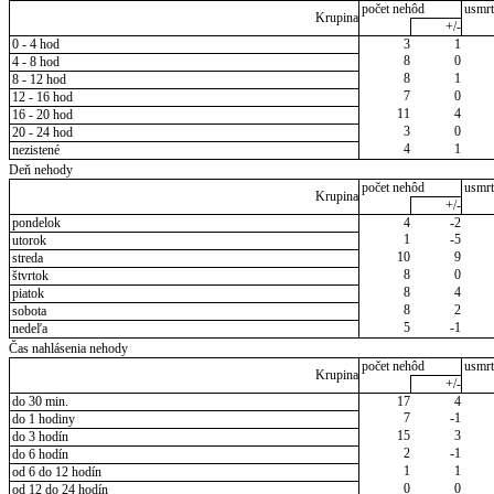
počet nehôd
usmrt
Krupina
+/-
0 - 4 hod
3
1
8
0
4 - 8 hod
8
1
8 - 12 hod
7
0
12 - 16 hod
11
4
16 - 20 hod
3
0
20 - 24 hod
4
1
nezistené
Deň nehody
počet nehôd
usmrt
Krupina
+/-
pondelok
4
-2
1
-5
utorok
10
9
streda
8
0
štvrtok
8
4
piatok
8
2
sobota
5
-1
nedeľa
Čas nahlásenia nehody
počet nehôd
usmrt
Krupina
+/-
do 30 min.
17
4
7
-1
do 1 hodiny
15
3
do 3 hodín
2
-1
do 6 hodín
1
1
od 6 do 12 hodín
0
0
od 12 do 24 hodín