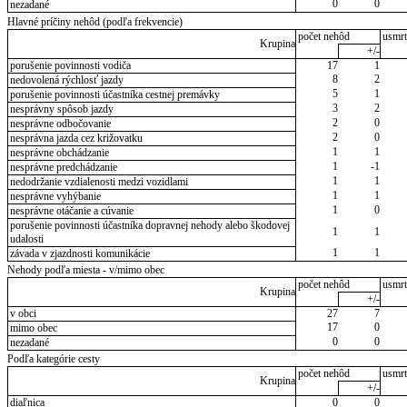
0
0
nezadané
Hlavné príčiny nehôd (podľa frekvencie)
počet nehôd
usmrt
Krupina
+/-
porušenie povinnosti vodiča
17
1
8
2
nedovolená rýchlosť jazdy
5
1
porušenie povinnosti účastníka cestnej premávky
3
2
nesprávny spôsob jazdy
2
0
nesprávne odbočovanie
2
0
nesprávna jazda cez križovatku
1
1
nesprávne obchádzanie
1
-1
nesprávne predchádzanie
1
1
nedodržanie vzdialenosti medzi vozidlami
1
1
nesprávne vyhýbanie
1
0
nesprávne otáčanie a cúvanie
porušenie povinnosti účastníka dopravnej nehody alebo škodovej
1
1
udalosti
1
1
závada v zjazdnosti komunikácie
Nehody podľa miesta - v/mimo obec
počet nehôd
usmrt
Krupina
+/-
v obci
27
7
17
0
mimo obec
0
0
nezadané
Podľa kategórie cesty
počet nehôd
usmrt
Krupina
+/-
diaľnica
0
0