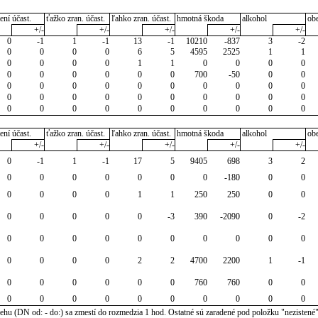
ení účast.
ťažko zran. účast.
ľahko zran. účast.
hmotná škoda
alkohol
ob
+/-
+/-
+/-
+/-
+/-
0
-1
1
-1
13
-1
10210
-837
3
-2
0
0
0
0
6
5
4595
2525
1
1
0
0
0
0
1
1
0
0
0
0
0
0
0
0
0
0
700
-50
0
0
0
0
0
0
0
0
0
0
0
0
0
0
0
0
0
0
0
0
0
0
0
0
0
0
0
0
0
0
0
0
ení účast.
ťažko zran. účast.
ľahko zran. účast.
hmotná škoda
alkohol
ob
+/-
+/-
+/-
+/-
+/-
0
-1
1
-1
17
5
9405
698
3
2
0
0
0
0
0
0
0
-180
0
0
0
0
0
0
1
1
250
250
0
0
0
0
0
0
0
-3
390
-2090
0
-2
0
0
0
0
0
0
0
0
0
0
0
0
0
0
2
2
4700
2200
1
-1
0
0
0
0
0
0
760
760
0
0
0
0
0
0
0
0
0
0
0
0
u (DN od: - do:) sa zmestí do rozmedzia 1 hod. Ostatné sú zaradené pod položku "nezistené