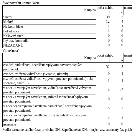
Stav povrchu komunikácie
počet nehôd
usmrt
Krupina
+/-
Suchý
30
2
12
4
Mokrý
1
1
Na kom. blato
1
0
Poľadovica
0
0
Kašovitý sneh
0
0
Iný stav komunik.
0
0
NEZADANÉ
Viditeľnosť
počet nehôd
usmrt
Krupina
+/-
cez deň, viditeľnosť neznížená vplyvom poveternostných
32
5
podmienok
0
-1
cez deň, znížená viditeľnosť (svitanie, súmrak)
cez deň, znížená viditeľnosť vplyvom poveter. podmienok (hmla,
1
1
sneženie, dážď ...)
v noci - s verejným osvetlením, viditeľnosť neznížená vplyvom
4
-2
poveter. podmienok
v noci - s verejným osvetlením, znížená viditeľnosť vplyvom
0
0
poveter. podmienok
v noci bez verejného osvetlenia, viditeľnosť neznížená vplyvom
5
2
poveter. podmienok
v noci bez verejného osvetlenia, znížená viditeľnosť vplyvom
2
2
poveter. podmienok
0
0
nezadané
Podľa zaznamenaného času priebehu DN. Započítané sú DN, ktorých zaznamenaný čas priebeh