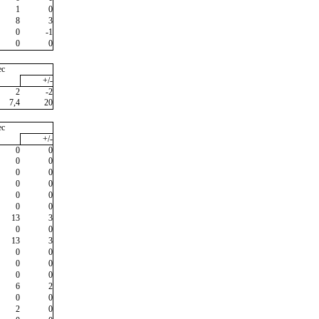
1
0
8
3
0
-1
0
0
ec
+/-
2
-2
7,4
20
ec
+/-
0
0
0
0
0
0
0
0
0
0
0
0
13
3
0
0
13
3
0
0
0
0
0
0
6
2
0
0
2
0