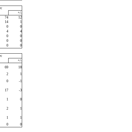
ec
+/-
74
12
14
1
0
0
4
4
0
0
0
0
0
0
ec
+/-
69
18
2
1
0
-1
17
-3
1
0
2
1
1
1
0
0
"