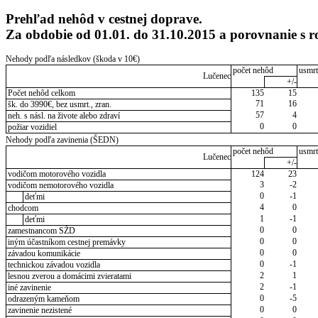
Prehľad nehôd v cestnej doprave.
Za obdobie od 01.01. do 31.10.2015 a porovnanie s
Nehody podľa následkov (škoda v 10€)
počet nehôd
usmrt
Lučenec
+/-
Počet nehôd celkom
135
15
71
16
šk. do 3990€, bez usmrt., zran.
57
4
neh. s násl. na živote alebo zdraví
0
0
požiar vozidiel
Nehody podľa zavinenia (ŠEDN)
počet nehôd
usmrt
Lučenec
+/-
vodičom motorového vozidla
124
23
3
-2
vodičom nemotorového vozidla
0
-1
deťmi
4
0
chodcom
1
-1
deťmi
0
0
zamestnancom SŽD
0
0
iným účastníkom cestnej premávky
0
0
závadou komunikácie
0
-1
technickou závadou vozidla
2
1
lesnou zverou a domácimi zvieratami
2
-1
iné zavinenie
0
-5
odrazeným kameňom
0
0
zavinenie nezistené