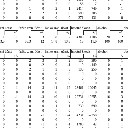
0
0
1
0
2
0
56
17
1
-1
0
0
1
0
2
1
2414
749
0
-1
0
0
2
2
1
0
590
305
1
-1
0
0
0
0
0
0
271
131
0
0
ení účast.
ťažko zran. účast.
ľahko zran. účast.
hmotná škoda
alkohol
ob
+/-
+/-
+/-
+/-
+/-
1
1
6
3
8
2
4308
1706
20
2
33,3
0
33,3
12
14,8
13,3
13
11,6
100
100
ení účast.
ťažko zran. účast.
ľahko zran. účast.
hmotná škoda
alkohol
ob
+/-
+/-
+/-
+/-
+/-
0
0
2
-3
3
2
130
-390
0
-1
0
0
0
-2
0
-1
0
-140
0
-1
0
0
2
-1
3
3
130
-250
0
0
0
0
0
0
0
0
0
0
0
0
0
0
0
0
0
0
0
0
0
0
0
0
0
0
0
0
0
0
0
0
2
-1
14
-3
41
12
23461
10945
16
3
0
0
0
0
0
0
0
0
0
0
2
-1
14
-3
40
11
22731
10255
16
3
0
0
0
0
0
0
0
0
0
0
0
0
0
0
1
1
730
690
0
0
0
0
0
0
0
0
0
0
0
0
0
0
0
-1
3
-4
4231
-2358
1
0
0
0
0
0
0
0
0
0
0
0
0
0
0
-1
2
-1
1780
42
1
1