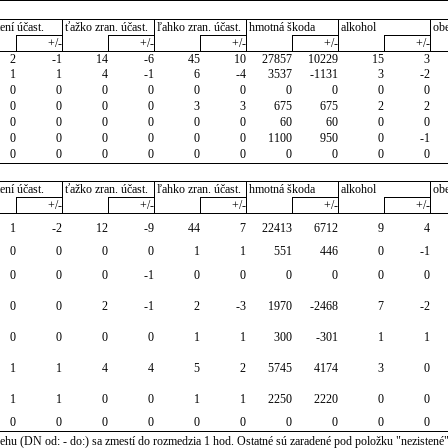
ení účast.
ťažko zran. účast.
ľahko zran. účast.
hmotná škoda
alkohol
ob
+/-
+/-
+/-
+/-
+/-
2
-1
14
-6
45
10
27857
10229
15
3
1
1
4
-1
6
-4
3537
-1131
3
-2
0
0
0
0
0
0
0
0
0
0
0
0
0
0
3
3
675
675
2
2
0
0
0
0
0
0
60
60
0
0
0
0
0
0
0
0
1100
950
0
-1
0
0
0
0
0
0
0
0
0
0
ení účast.
ťažko zran. účast.
ľahko zran. účast.
hmotná škoda
alkohol
ob
+/-
+/-
+/-
+/-
+/-
1
-2
12
-9
44
7
22413
6712
9
4
0
0
0
0
1
1
551
446
0
-1
0
0
0
-1
0
0
0
0
0
0
0
0
2
-1
2
-3
1970
-2468
7
-2
0
0
0
0
1
1
300
-301
1
1
1
1
4
4
5
2
5745
4174
3
0
1
1
0
0
1
1
2250
2220
0
0
0
0
0
0
0
0
0
0
0
0
u (DN od: - do:) sa zmestí do rozmedzia 1 hod. Ostatné sú zaradené pod položku "nezistené