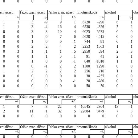
0
0
0
0
0
0
0
0
0
0
ení účast.
ťažko zran. účast.
ľahko zran. účast.
hmotná škoda
alkohol
ob
+/-
+/-
+/-
+/-
+/-
1
1
3
-9
9
1
6720
-296
6
1
1
1
3
-4
16
4
6530
-326
7
2
0
0
3
3
10
4
6025
5575
0
0
0
0
1
0
7
6
5620
4515
0
0
0
0
1
0
0
-1
744
-91
0
-1
0
0
2
2
4
2
2253
1563
1
1
0
-3
1
-1
1
-5
2950
594
2
-3
0
0
1
1
3
-1
91
41
2
1
0
0
1
0
0
-1
640
-1010
1
1
0
0
0
-1
2
2
1300
1290
0
0
1
1
2
2
2
2
256
216
1
1
0
0
0
0
0
0
30
-255
0
0
0
0
0
0
0
-1
20
-280
0
0
0
0
0
0
0
0
50
50
0
0
ení účast.
ťažko zran. účast.
ľahko zran. účast.
hmotná škoda
alkohol
ob
+/-
+/-
+/-
+/-
+/-
1
0
7
-8
22
4
10545
2304
13
-1
2
0
11
1
32
5
22684
8479
7
3
0
0
0
0
0
0
0
0
0
0
ení účast.
ťažko zran. účast.
ľahko zran. účast.
hmotná škoda
alkohol
ob
+/-
+/-
+/-
+/-
+/-
0
0
0
0
0
0
0
0
0
0