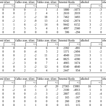
ení účast.
ťažko zran. účast.
ľahko zran. účast.
hmotná škoda
alkohol
ob
+/-
+/-
+/-
+/-
+/-
0
0
0
-1
1
-1
1880
-1073
2
-3
0
0
2
2
4
1
2610
2019
2
2
0
-1
3
-2
18
3
7462
3493
1
1
0
-2
2
-9
13
-1
6242
-2074
5
2
1
1
6
-2
14
6
9442
6152
3
-2
2
2
5
5
4
1
4997
2560
7
2
0
0
0
0
0
0
596
-294
0
0
ení účast.
ťažko zran. účast.
ľahko zran. účast.
hmotná škoda
alkohol
ob
+/-
+/-
+/-
+/-
+/-
0
0
4
3
6
0
2392
-891
1
0
0
0
0
-4
5
2
1371
-2494
1
-2
0
0
2
-2
11
2
4949
2310
3
1
2
2
4
0
9
-4
8825
4390
3
1
1
-2
3
0
7
1
4905
1674
3
1
0
0
3
-2
12
6
8340
4840
6
1
0
0
2
-2
4
2
2447
954
3
0
ení účast.
ťažko zran. účast.
ľahko zran. účast.
hmotná škoda
alkohol
ob
+/-
+/-
+/-
+/-
+/-
3
2
13
-5
47
20
27365
15981
16
5
0
-2
4
1
3
-7
2100
-4913
1
0
0
0
0
-3
3
-2
2807
-655
2
-4
0
0
0
-1
0
-2
165
-167
1
1
0
0
0
0
0
0
260
230
0
0
0
0
1
1
0
0
315
115
0
0