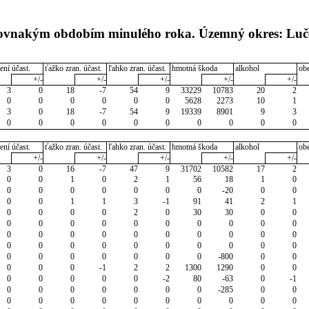
 rovnakým obdobím minulého roka. Územný okres: Luč
ení účast.
ťažko zran. účast.
ľahko zran. účast.
hmotná škoda
alkohol
ob
+/-
+/-
+/-
+/-
+/-
3
0
18
-7
54
9
33229
10783
20
2
0
0
0
0
0
0
5628
2273
10
1
3
0
18
-7
54
9
19339
8901
9
3
0
0
0
0
0
0
0
0
0
0
ení účast.
ťažko zran. účast.
ľahko zran. účast.
hmotná škoda
alkohol
ob
+/-
+/-
+/-
+/-
+/-
3
0
16
-7
47
9
31702
10582
17
2
0
0
1
0
2
1
56
18
1
0
0
0
0
0
0
0
0
-20
0
0
0
0
1
1
3
-1
91
41
2
1
0
0
0
0
2
0
30
30
0
0
0
0
0
0
0
0
0
0
0
0
0
0
0
0
0
0
0
0
0
0
0
0
0
0
0
0
0
0
0
0
0
0
0
0
0
0
0
-800
0
0
0
0
0
-1
2
2
1300
1290
0
0
0
0
0
0
0
-2
80
-63
0
-1
0
0
0
0
0
0
0
-285
0
0
0
0
0
0
0
0
0
0
0
0