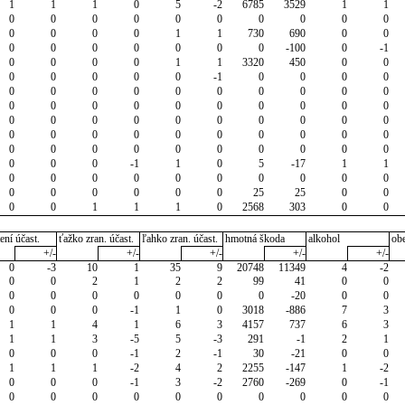
1
1
1
0
5
-2
6785
3529
1
1
0
0
0
0
0
0
0
0
0
0
0
0
0
0
1
1
730
690
0
0
0
0
0
0
0
0
0
-100
0
-1
0
0
0
0
1
1
3320
450
0
0
0
0
0
0
0
-1
0
0
0
0
0
0
0
0
0
0
0
0
0
0
0
0
0
0
0
0
0
0
0
0
0
0
0
0
0
0
0
0
0
0
0
0
0
0
0
0
0
0
0
0
0
0
0
0
0
0
0
0
0
0
0
0
0
-1
1
0
5
-17
1
1
0
0
0
0
0
0
0
0
0
0
0
0
0
0
0
0
25
25
0
0
0
0
1
1
1
0
2568
303
0
0
ení účast.
ťažko zran. účast.
ľahko zran. účast.
hmotná škoda
alkohol
ob
+/-
+/-
+/-
+/-
+/-
0
-3
10
1
35
9
20748
11349
4
-2
0
0
2
1
2
2
99
41
0
0
0
0
0
0
0
0
0
-20
0
0
0
0
0
-1
1
0
3018
-886
7
3
1
1
4
1
6
3
4157
737
6
3
1
1
3
-5
5
-3
291
-1
2
1
0
0
0
-1
2
-1
30
-21
0
0
1
1
1
-2
4
2
2255
-147
1
-2
0
0
0
-1
3
-2
2760
-269
0
-1
0
0
0
0
0
0
0
0
0
0