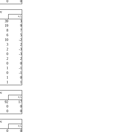
0
0
ec
+/-
39
3
19
9
8
7
6
5
10
-2
3
2
2
-3
0
-3
2
2
0
0
1
-1
0
-1
1
0
1
1
ec
+/-
92
17
0
0
0
0
ec
+/-
0
0