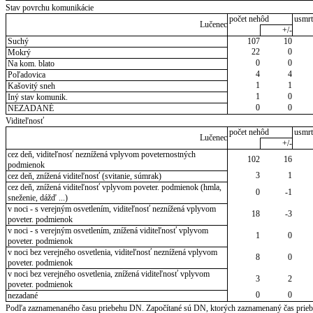
Stav povrchu komunikácie
počet nehôd
usmrt
Lučenec
+/-
Suchý
107
10
22
0
Mokrý
0
0
Na kom. blato
4
4
Poľadovica
1
1
Kašovitý sneh
1
0
Iný stav komunik.
0
0
NEZADANÉ
Viditeľnosť
počet nehôd
usmrt
Lučenec
+/-
cez deň, viditeľnosť neznížená vplyvom poveternostných
102
16
podmienok
3
1
cez deň, znížená viditeľnosť (svitanie, súmrak)
cez deň, znížená viditeľnosť vplyvom poveter. podmienok (hmla,
0
-1
sneženie, dážď ...)
v noci - s verejným osvetlením, viditeľnosť neznížená vplyvom
18
-3
poveter. podmienok
v noci - s verejným osvetlením, znížená viditeľnosť vplyvom
1
0
poveter. podmienok
v noci bez verejného osvetlenia, viditeľnosť neznížená vplyvom
8
0
poveter. podmienok
v noci bez verejného osvetlenia, znížená viditeľnosť vplyvom
3
2
poveter. podmienok
0
0
nezadané
Podľa zaznamenaného času priebehu DN. Započítané sú DN, ktorých zaznamenaný čas priebeh