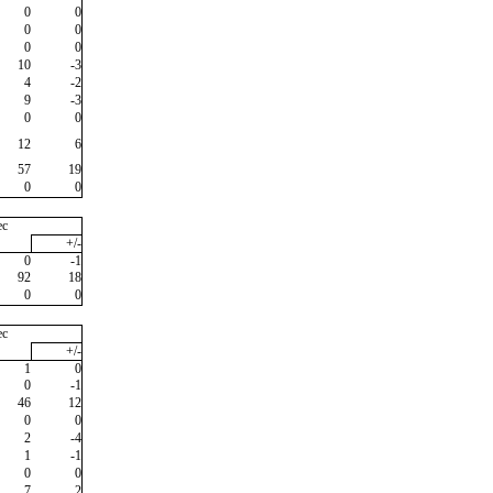
0
0
0
0
0
0
10
-3
4
-2
9
-3
0
0
12
6
57
19
0
0
ec
+/-
0
-1
92
18
0
0
ec
+/-
1
0
0
-1
46
12
0
0
2
-4
1
-1
0
0
7
2