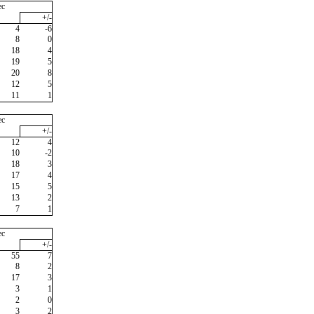
ec
+/-
4
-6
8
0
18
4
19
5
20
8
12
5
11
1
ec
+/-
12
4
10
-2
18
3
17
4
15
5
13
2
7
1
ec
+/-
55
7
8
2
17
3
3
1
2
0
3
2