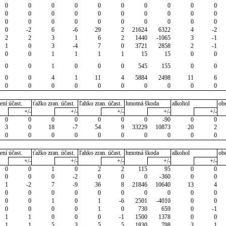
0
0
0
0
0
0
0
0
0
0
0
0
0
0
0
0
0
0
0
0
0
0
0
0
0
0
0
0
0
0
0
-2
6
-6
29
2
21624
6322
4
-2
2
2
3
1
6
2
1440
-1065
3
-1
1
0
3
-4
7
0
3721
2858
2
-1
0
0
1
1
1
1
15
15
0
0
0
0
1
0
0
0
545
155
0
0
0
0
4
1
11
4
5884
2498
11
6
0
0
0
0
0
0
0
0
0
0
ení účast.
ťažko zran. účast.
ľahko zran. účast.
hmotná škoda
alkohol
ob
+/-
+/-
+/-
+/-
+/-
0
0
0
0
0
0
0
-90
0
0
3
0
18
-7
54
9
33229
10873
20
2
0
0
0
0
0
0
0
0
0
0
ení účast.
ťažko zran. účast.
ľahko zran. účast.
hmotná škoda
alkohol
ob
+/-
+/-
+/-
+/-
+/-
0
0
1
0
2
2
115
95
0
0
0
0
0
-2
0
0
0
-360
0
0
1
-2
7
-9
36
8
21846
10640
13
4
0
0
0
0
0
0
0
0
0
0
0
0
1
0
1
-6
2501
-4010
0
0
0
0
0
0
1
0
730
659
0
-1
1
1
0
0
0
-1
1500
1378
0
0
1
1
5
3
5
5
1830
798
3
1