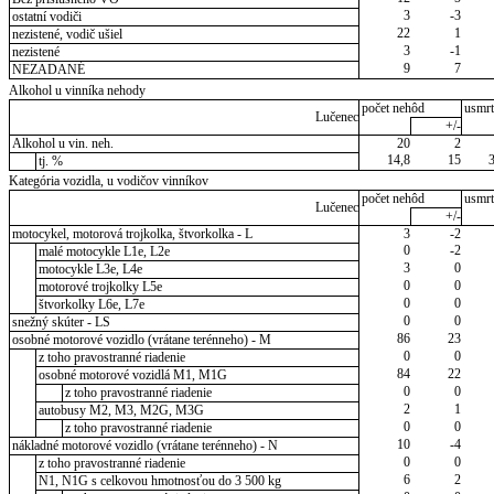
3
-3
ostatní vodiči
22
1
nezistené, vodič ušiel
3
-1
nezistené
9
7
NEZADANÉ
Alkohol u vinníka nehody
počet nehôd
usmrt
Lučenec
+/-
Alkohol u vin. neh.
20
2
14,8
15
tj. %
Kategória vozidla, u vodičov vinníkov
počet nehôd
usmrt
Lučenec
+/-
motocykel, motorová trojkolka, štvorkolka - L
3
-2
0
-2
malé motocykle L1e, L2e
3
0
motocykle L3e, L4e
0
0
motorové trojkolky L5e
0
0
štvorkolky L6e, L7e
0
0
snežný skúter - LS
86
23
osobné motorové vozidlo (vrátane terénneho) - M
0
0
z toho pravostranné riadenie
84
22
osobné motorové vozidlá M1, M1G
0
0
z toho pravostranné riadenie
2
1
autobusy M2, M3, M2G, M3G
0
0
z toho pravostranné riadenie
10
-4
nákladné motorové vozidlo (vrátane terénneho) - N
0
0
z toho pravostranné riadenie
6
2
N1, N1G s celkovou hmotnosťou do 3 500 kg