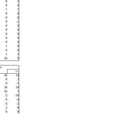
8
3
0
0
1
1
0
0
0
0
0
-1
0
0
0
0
0
0
0
0
0
0
1
0
0
0
1
1
26
9
ec
+/-
30
14
4
2
0
-1
34
14
16
1
5
-10
0
-4
4
-2
3
0
0
0