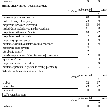
0
0
nezadané
Hlavné príčiny nehôd (podľa frekvencie)
počet nehôd
usmrt
Lučenec
+/-
porušenie povinnosti vodiča
48
0
28
6
nedovolená rýchlosť jazdy
13
10
nesprávna jazda cez križovatku
11
8
nedodržanie vzdialenosti medzi vozidlami
10
-2
nesprávne otáčanie a cúvanie
7
4
nesprávne predchádzanie
4
-6
nesprávny spôsob jazdy
4
0
porušenie osobitných ustanovení o chodcoch
3
1
nesprávne odbočovanie
2
1
pôsobenie zvierať
2
0
porušenie povinnosti účastníka cestnej premávky
1
-4
vplyv prevádzky
1
0
nesprávne zastavenie a státie
1
1
porušenie pravidiel o prekážke cestnej premávky
Nehody podľa miesta - v/mimo obec
počet nehôd
usmrt
Lučenec
+/-
v obci
92
17
43
-2
mimo obec
0
0
nezadané
Podľa kategórie cesty
počet nehôd
usmrt
Lučenec
+/-
diaľnica
0
0