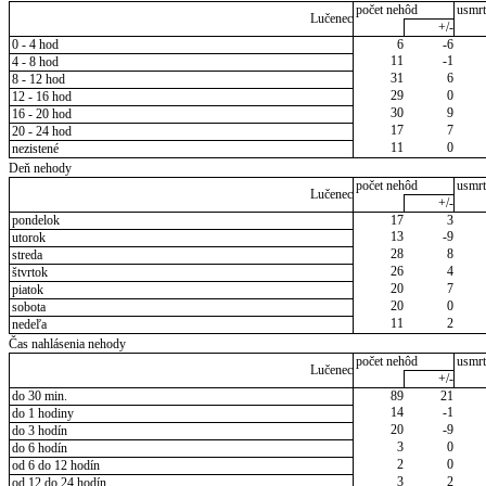
počet nehôd
usmrt
Lučenec
+/-
0 - 4 hod
6
-6
11
-1
4 - 8 hod
31
6
8 - 12 hod
29
0
12 - 16 hod
30
9
16 - 20 hod
17
7
20 - 24 hod
11
0
nezistené
Deň nehody
počet nehôd
usmrt
Lučenec
+/-
pondelok
17
3
13
-9
utorok
28
8
streda
26
4
štvrtok
20
7
piatok
20
0
sobota
11
2
nedeľa
Čas nahlásenia nehody
počet nehôd
usmrt
Lučenec
+/-
do 30 min.
89
21
14
-1
do 1 hodiny
20
-9
do 3 hodín
3
0
do 6 hodín
2
0
od 6 do 12 hodín
3
2
od 12 do 24 hodín