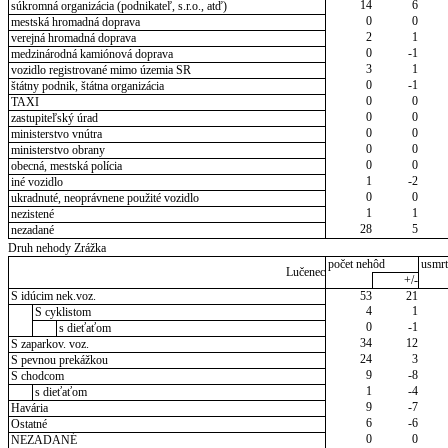
14
6
súkromná organizácia (podnikateľ, s.r.o., atď)
0
0
mestská hromadná doprava
2
1
verejná hromadná doprava
0
-1
medzinárodná kamiónová doprava
3
1
vozidlo registrované mimo územia SR
0
-1
štátny podnik, štátna organizácia
0
0
TAXI
0
0
zastupiteľský úrad
0
0
ministerstvo vnútra
0
0
ministerstvo obrany
0
0
obecná, mestská polícia
1
-2
iné vozidlo
0
0
ukradnuté, neoprávnene použité vozidlo
1
1
nezistené
28
5
nezadané
Druh nehody Zrážka
počet nehôd
usmrt
Lučenec
+/-
S idúcim nek.voz.
53
21
4
1
S cyklistom
0
-1
s dieťaťom
34
12
S zaparkov. voz.
24
3
S pevnou prekážkou
9
-8
S chodcom
1
-4
s dieťaťom
9
-7
Havária
6
-6
Ostatné
0
0
NEZADANÉ