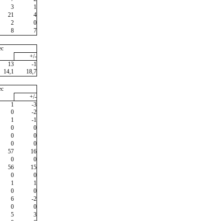
3
1
21
4
2
0
8
7
ec
+/-
13
-1
14,1
18,7
ec
+/-
1
-3
0
-2
1
-1
0
0
0
0
0
0
57
16
0
0
56
15
0
0
1
1
0
0
6
-2
0
0
5
3