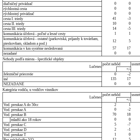
0
0
diaľničný privádzač
0
0
rýchlostná cesta
0
0
rýchlostný privádzač
41
-3
cesta I. triedy
10
0
cesta II. triedy
14
-5
cesta III. triedy
1
1
komunikácia účelová - poľné a lesné cesty
komunikácia účelová - ostatné (parkoviská, príjazdy k továrňam,
12
5
pieskovňam, skladom a pod.)
57
17
komunikácia v km systéme nesledovaná
0
0
nezadané
Nehody podľa miesta - špecifické objekty
počet nehôd
usmrt
Lučenec
+/-
železničné priecestie
0
-2
135
17
iné
0
0
NEZADANÉ
Kategória vodiča, u vodičov vinníkov
počet nehôd
usmrt
Lučenec
+/-
Vod. preukaz A do 50cc
2
1
0
-2
Vod. preukaz A
70
18
Vod. preukaz B
0
0
mladší ako 18 rokov
5
-7
Vod. preukaz C
2
-1
Vod. preukaz D
1
0
Vod. preukaz T
12
5
Bez príslušného VO