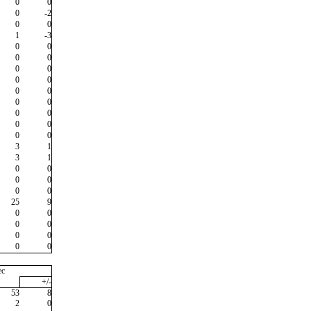
0
0
0
-2
0
0
1
-3
0
0
0
0
0
0
0
0
0
0
0
0
0
0
0
0
0
0
3
1
3
1
0
0
0
0
0
0
25
9
0
0
0
0
0
0
0
0
ec
+/-
53
8
2
0