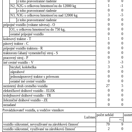
0
0
z toho pravostranné riadenie
1
-1
N2, N2G s celkovou hmotnosťou do 12000 kg
0
0
z toho pravostranné riadenie
3
-5
N3, N3G s celkovou hmotnosťou nad 12000 kg
0
0
z toho pravostranné riadenie
0
0
prípojné vozidlo (vrátane návesa) - O
0
0
O1, s celkovou hmotnosťou do 750 kg,
0
0
ostatné prípojné vozidlo
1
0
kolesový traktor - T
0
0
pásový traktor - C
0
0
prípojné vozidlo traktora - R
0
0
traktorom ťahaný vymeniteľný stroj - S
0
0
pracovný stroj - P
3
-3
iné cestné vozidlo - V
3
-3
bicykel, kolobežka
0
0
záprahové
0
0
jednonápravový traktor s prívesom
0
0
ostatné iné cestné vozidlo
27
5
nezistený druh cestného vozidla
0
0
električkové dráhové vozidlo - ELEK
0
0
trolejbusové dráhové vozidlo - TR
0
0
železničné dráhové vozidlo - ZE
0
0
nezadané
Prevádzkovateľ vozidla, u vodičov vinníkov
počet nehôd
usmrt
Lučenec
+/-
vozidlo súkromné, nevyužívané na zárobkovú činnosť
79
9
2
0
vozidlo súkromné, využívané na zárobkovú činnosť