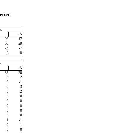
enec
ec
+/-
92
17
66
29
25
-7
0
0
ec
+/-
88
20
3
2
0
-1
0
-3
0
-2
0
0
0
0
0
0
0
0
0
0
1
-1
0
-1
0
0