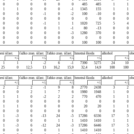
0
0
0
0
0
0
485
485
1
1
1
1
0
0
0
-1
1345
155
1
1
0
0
0
-1
0
-2
100
-10
0
0
0
0
0
0
0
0
0
0
0
0
0
0
0
-1
1
1
1020
725
5
4
0
0
0
0
1
-1
80
-13
0
0
0
0
0
0
0
-3
1280
370
0
0
0
0
0
0
0
0
0
0
0
0
0
0
0
0
0
0
100
100
0
0
ení účast.
ťažko zran. účast.
ľahko zran. účast.
hmotná škoda
alkohol
ob
+/-
+/-
+/-
+/-
+/-
1
1
1
-2
6
-1
7390
5275
24
10
25
0
12,5
13
16,2
15,9
32,4
14,9
100
100
ení účast.
ťažko zran. účast.
ľahko zran. účast.
hmotná škoda
alkohol
ob
+/-
+/-
+/-
+/-
+/-
2
2
2
-1
9
8
2770
2438
3
2
0
0
2
1
7
6
1980
1948
1
0
1
1
0
-2
2
2
770
470
1
1
0
0
0
0
0
0
0
0
0
0
1
1
0
0
0
0
20
20
1
1
0
0
0
0
0
0
0
0
0
0
1
-3
6
-13
24
-5
17286
6336
17
5
0
0
0
0
1
1
1410
1410
1
1
1
-3
6
-12
24
-3
17286
6446
17
5
0
0
0
0
1
1
1410
1410
1
1