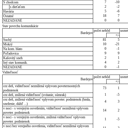
7
-10
S chodcom
2
-2
s dieťaťom
5
-6
Havária
18
7
Ostatné
0
0
NEZADANÉ
Stav povrchu komunikácie
počet nehôd
usmrt
Bardejov
+/-
Suchý
81
5
10
-21
Mokrý
0
-1
Na kom. blato
9
9
Poľadovica
2
1
Kašovitý sneh
4
2
Iný stav komunik.
0
-1
NEZADANÉ
Viditeľnosť
počet nehôd
usmrt
Bardejov
+/-
cez deň, viditeľnosť neznížená vplyvom poveternostných
73
1
podmienok
1
-5
cez deň, znížená viditeľnosť (svitanie, súmrak)
cez deň, znížená viditeľnosť vplyvom poveter. podmienok (hmla,
4
3
sneženie, dážď ...)
v noci - s verejným osvetlením, viditeľnosť neznížená vplyvom
14
2
poveter. podmienok
v noci - s verejným osvetlením, znížená viditeľnosť vplyvom
1
-5
poveter. podmienok
v noci bez verejného osvetlenia, viditeľnosť neznížená vplyvom
11
2