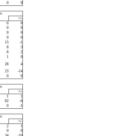
0
0
ec
+/-
0
0
0
0
0
0
0
0
15
-1
8
3
8
2
1
0
28
4
23
-14
0
0
ec
+/-
1
1
82
-6
0
-1
ec
+/-
2
1
0
0
34
-10