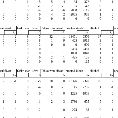
1
0
1
-5
5
-4
35
-372
2
1
0
0
0
-1
2
-1
5
-47
0
0
0
0
0
-4
4
-6
2030
-115
4
1
0
0
0
0
4
-2
2005
965
1
0
0
0
0
0
0
0
0
0
0
0
ení účast.
ťažko zran. účast.
ľahko zran. účast.
hmotná škoda
alkohol
ob
+/-
+/-
+/-
+/-
+/-
4
2
8
-5
32
-1
18451
9576
17
10
0
-2
0
-8
1
-9
405
-3915
3
-3
0
0
0
-2
0
0
0
-600
0
-1
0
0
0
0
1
1
2485
2485
1
1
0
0
0
0
1
1
1050
1040
1
1
0
0
0
0
2
1
425
125
2
2
0
0
0
0
0
0
0
-115
0
0
ení účast.
ťažko zran. účast.
ľahko zran. účast.
hmotná škoda
alkohol
ob
+/-
+/-
+/-
+/-
+/-
2
-1
8
-5
30
0
15326
7326
10
7
0
0
0
-4
0
-1
15
-735
1
-1
0
0
0
0
1
0
1225
1055
0
0
1
1
0
-1
2
-3
2730
655
5
0
0
0
0
-2
1
0
275
85
0
-1
1
1
0
-3
3
-2
3135
580
8
6