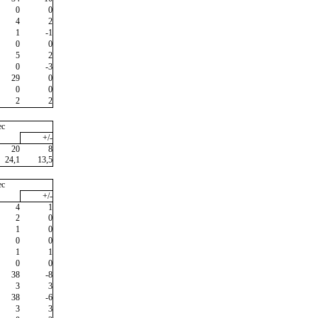
0
0
4
2
1
-1
0
0
5
2
0
-3
29
0
0
0
2
2
ec
+/-
20
8
24,1
13,5
ec
+/-
4
1
2
0
1
0
0
0
1
1
0
0
38
-8
3
3
38
-6
3
3