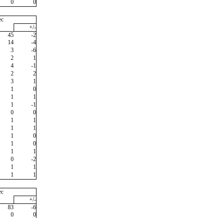
0
0
ec
+/-
45
-2
14
-4
3
-6
2
1
4
-1
2
2
3
1
1
0
1
1
1
-1
0
0
1
1
1
1
1
0
1
0
1
1
0
-2
1
1
1
1
ec
+/-
83
-6
0
0