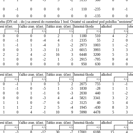
0
-1
0
0
0
-1
110
-235
0
-1
0
0
0
0
0
0
0
-135
0
0
u (DN od: - do:) sa zmestí do rozmedzia 1 hod. Ostatné sú zaradené pod položku "nezistené
ení účast.
ťažko zran. účast.
ľahko zran. účast.
hmotná škoda
alkohol
ob
+/-
+/-
+/-
+/-
+/-
0
0
0
0
2
1
1180
510
4
2
0
-1
0
-4
4
-1
2335
55
2
0
1
-1
1
-4
3
-2
2973
1003
1
-2
0
0
3
-3
11
-3
6015
3993
3
3
2
2
4
-2
16
3
6448
3200
5
3
1
0
0
-2
1
-5
2915
-795
9
4
0
0
0
0
0
0
950
630
0
0
ení účast.
ťažko zran. účast.
ľahko zran. účast.
hmotná škoda
alkohol
ob
+/-
+/-
+/-
+/-
+/-
0
-1
1
0
5
2
2075
755
1
-1
1
-1
0
-5
1
-5
1830
-28
1
1
0
0
1
-1
6
-3
2030
440
1
-2
0
0
0
-3
4
-4
5821
3341
3
2
1
1
0
-7
6
-2
3125
40
5
4
1
1
2
2
5
-4
1945
-430
8
3
1
0
4
-1
10
9
5990
4478
5
3
ení účast.
ťažko zran. účast.
ľahko zran. účast.
hmotná škoda
alkohol
ob
+/-
+/-
+/-
+/-
+/-
1
-3
8
-12
30
-7
17001
6188
15
4