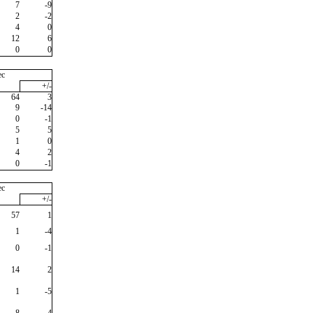
7
-9
2
-2
4
0
12
6
0
0
ec
+/-
64
3
9
-14
0
-1
5
5
1
0
4
2
0
-1
ec
+/-
57
1
1
-4
0
-1
14
2
1
-5
8
4