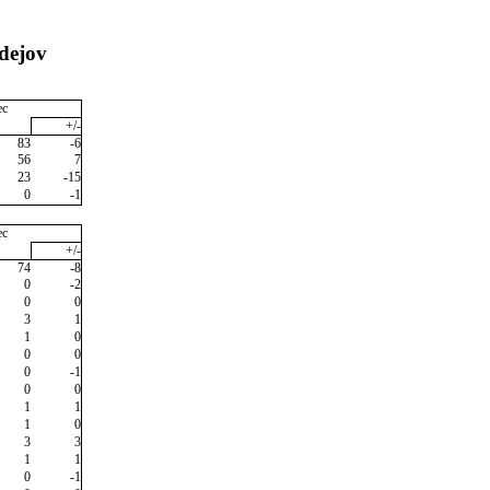
dejov
ec
+/-
83
-6
56
7
23
-15
0
-1
ec
+/-
74
-8
0
-2
0
0
3
1
1
0
0
0
0
-1
0
0
1
1
1
0
3
3
1
1
0
-1