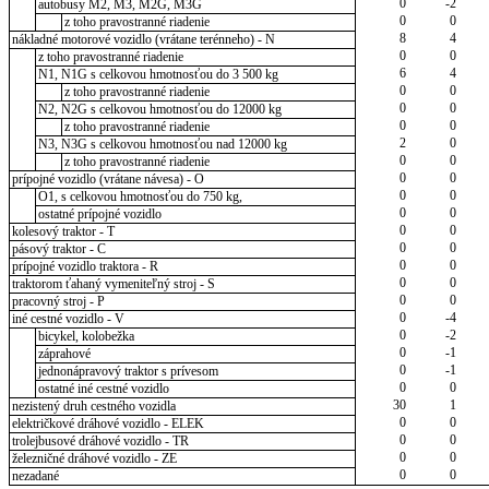
0
-2
autobusy M2, M3, M2G, M3G
0
0
z toho pravostranné riadenie
8
4
nákladné motorové vozidlo (vrátane terénneho) - N
0
0
z toho pravostranné riadenie
6
4
N1, N1G s celkovou hmotnosťou do 3 500 kg
0
0
z toho pravostranné riadenie
0
0
N2, N2G s celkovou hmotnosťou do 12000 kg
0
0
z toho pravostranné riadenie
2
0
N3, N3G s celkovou hmotnosťou nad 12000 kg
0
0
z toho pravostranné riadenie
0
0
prípojné vozidlo (vrátane návesa) - O
0
0
O1, s celkovou hmotnosťou do 750 kg,
0
0
ostatné prípojné vozidlo
0
0
kolesový traktor - T
0
0
pásový traktor - C
0
0
prípojné vozidlo traktora - R
0
0
traktorom ťahaný vymeniteľný stroj - S
0
0
pracovný stroj - P
0
-4
iné cestné vozidlo - V
0
-2
bicykel, kolobežka
0
-1
záprahové
0
-1
jednonápravový traktor s prívesom
0
0
ostatné iné cestné vozidlo
30
1
nezistený druh cestného vozidla
0
0
električkové dráhové vozidlo - ELEK
0
0
trolejbusové dráhové vozidlo - TR
0
0
železničné dráhové vozidlo - ZE
0
0
nezadané