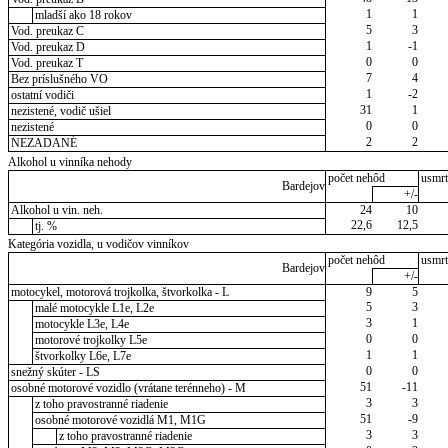
1
1
mladší ako 18 rokov
5
3
Vod. preukaz C
1
-1
Vod. preukaz D
0
0
Vod. preukaz T
7
4
Bez príslušného VO
1
-2
ostatní vodiči
31
1
nezistené, vodič ušiel
0
0
nezistené
2
2
NEZADANÉ
Alkohol u vinníka nehody
počet nehôd
usmrt
Bardejov
+/-
Alkohol u vin. neh.
24
10
22,6
12,5
tj. %
Kategória vozidla, u vodičov vinníkov
počet nehôd
usmrt
Bardejov
+/-
motocykel, motorová trojkolka, štvorkolka - L
9
5
5
3
malé motocykle L1e, L2e
3
1
motocykle L3e, L4e
0
0
motorové trojkolky L5e
1
1
štvorkolky L6e, L7e
0
0
snežný skúter - LS
51
-11
osobné motorové vozidlo (vrátane terénneho) - M
3
3
z toho pravostranné riadenie
51
-9
osobné motorové vozidlá M1, M1G
3
3
z toho pravostranné riadenie