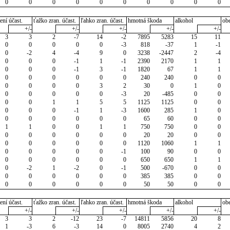
0
0
0
0
0
0
0
0
0
0
ení účast.
ťažko zran. účast.
ľahko zran. účast.
hmotná škoda
alkohol
ob
+/-
+/-
+/-
+/-
+/-
3
3
2
-7
14
-2
7895
5283
15
11
0
0
0
0
0
-3
818
-37
1
-1
0
-2
4
-4
9
0
3238
-2447
2
-4
0
0
0
-1
1
-1
2390
2170
1
1
0
0
0
-1
3
-1
1820
67
1
1
0
0
0
0
0
0
240
240
0
0
0
0
0
0
3
2
30
0
1
0
0
0
0
0
0
-3
20
-485
0
0
0
0
1
1
5
5
1125
1125
0
0
0
0
0
-1
1
-3
1600
285
1
0
0
0
0
0
0
0
65
60
0
0
1
1
0
0
1
1
750
750
0
0
0
0
0
0
0
0
20
20
0
0
0
0
0
0
0
0
1120
1060
1
1
0
0
0
0
0
-1
100
90
0
0
0
0
0
0
0
0
650
650
1
1
0
-2
1
-2
0
-1
500
-670
0
0
0
0
0
0
0
0
385
385
0
0
0
0
0
0
0
0
50
50
0
0
ení účast.
ťažko zran. účast.
ľahko zran. účast.
hmotná škoda
alkohol
ob
+/-
+/-
+/-
+/-
+/-
3
3
2
-12
23
-7
14811
5856
20
8
1
-3
6
-3
14
0
8005
2740
4
2