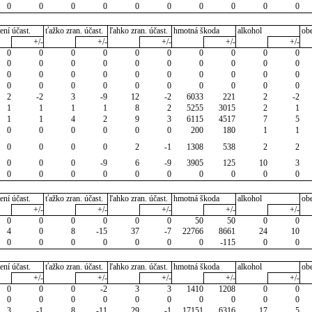
0
0
0
0
0
0
0
0
0
0
ení účast.
ťažko zran. účast.
ľahko zran. účast.
hmotná škoda
alkohol
ob
+/-
+/-
+/-
+/-
+/-
0
0
0
0
0
0
0
0
0
0
0
0
0
0
0
0
0
0
0
0
0
0
0
0
0
0
0
0
0
0
0
0
0
0
0
0
0
0
0
0
2
-2
3
-9
12
-2
6033
221
2
-2
1
1
1
1
8
2
5255
3015
2
1
1
1
4
2
9
3
6115
4517
7
5
0
0
0
0
0
0
200
180
1
1
0
0
0
0
2
-1
1308
538
2
2
0
0
0
-9
6
-9
3905
125
10
3
0
0
0
0
0
0
0
0
0
0
ení účast.
ťažko zran. účast.
ľahko zran. účast.
hmotná škoda
alkohol
ob
+/-
+/-
+/-
+/-
+/-
0
0
0
0
0
0
50
50
0
0
4
0
8
-15
37
-7
22766
8661
24
10
0
0
0
0
0
0
0
-115
0
0
ení účast.
ťažko zran. účast.
ľahko zran. účast.
hmotná škoda
alkohol
ob
+/-
+/-
+/-
+/-
+/-
0
0
0
-2
3
3
1410
1208
0
0
0
0
0
0
0
0
0
0
0
0
3
-1
8
-11
29
-1
17151
6316
17
5