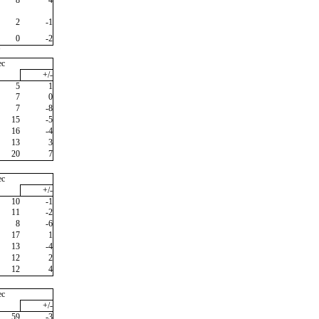
2
-1
0
-2
"
ec
+/-
5
1
7
0
7
-8
15
-5
16
-4
13
3
20
7
ec
+/-
10
-1
11
-2
8
-6
17
1
13
-4
12
2
12
4
ec
+/-
59
-3