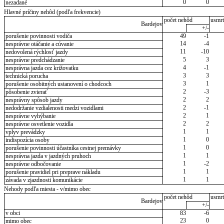
0
0
nezadané
Hlavné príčiny nehôd (podľa frekvencie)
počet nehôd
usmrt
Bardejov
+/-
porušenie povinnosti vodiča
49
-1
14
-4
nesprávne otáčanie a cúvanie
11
-10
nedovolená rýchlosť jazdy
5
3
nesprávne predchádzanie
4
-1
nesprávna jazda cez križovatku
3
3
technická porucha
3
1
porušenie osobitných ustanovení o chodcoch
2
-3
pôsobenie zvierať
2
2
nesprávny spôsob jazdy
2
-1
nedodržanie vzdialenosti medzi vozidlami
2
1
nesprávne vyhýbanie
2
2
nesprávne osvetlenie vozidla
1
1
vplyv prevádzky
1
0
indispozícia osoby
1
0
porušenie povinnosti účastníka cestnej premávky
1
1
nesprávna jazda v jazdných pruhoch
1
-2
nesprávne odbočovanie
1
1
porušenie pravidiel pri preprave nákladu
1
1
závada v zjazdnosti komunikácie
Nehody podľa miesta - v/mimo obec
počet nehôd
usmrt
Bardejov
+/-
v obci
83
-6
23
0
mimo obec