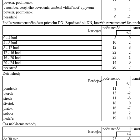
poveter. podmienok
v noci bez verejného osvetlenia, znížená viditeľnosť vplyvom
2
-2
poveter. podmienok
0
-2
nezadané
Podľa zaznamenaného času priebehu DN. Započítané sú DN, ktorých zaznamenaný čas priebeh
počet nehôd
usmrt
Bardejov
+/-
0 - 4 hod
5
0
10
-2
4 - 8 hod
12
-8
8 - 12 hod
22
-2
12 - 16 hod
23
-1
16 - 20 hod
14
0
20 - 24 hod
20
7
nezistené
Deň nehody
počet nehôd
usmrt
Bardejov
+/-
pondelok
11
-4
15
-2
utorok
11
-5
streda
18
0
štvrtok
16
-7
piatok
16
2
sobota
19
10
nedeľa
Čas nahlásenia nehody
počet nehôd
usmrt
Bardejov
+/-
do 30 min.
75
-5