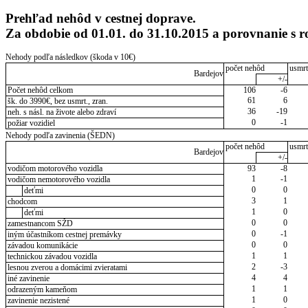
Prehľad nehôd v cestnej doprave.
Za obdobie od 01.01. do 31.10.2015 a porovnanie s
Nehody podľa následkov (škoda v 10€)
počet nehôd
usmrt
Bardejov
+/-
Počet nehôd celkom
106
-6
61
6
šk. do 3990€, bez usmrt., zran.
36
-19
neh. s násl. na živote alebo zdraví
0
-1
požiar vozidiel
Nehody podľa zavinenia (ŠEDN)
počet nehôd
usmrt
Bardejov
+/-
vodičom motorového vozidla
93
-8
1
-1
vodičom nemotorového vozidla
0
0
deťmi
3
1
chodcom
1
0
deťmi
0
0
zamestnancom SŽD
0
-1
iným účastníkom cestnej premávky
0
0
závadou komunikácie
1
1
technickou závadou vozidla
2
-3
lesnou zverou a domácimi zvieratami
4
4
iné zavinenie
1
1
odrazeným kameňom
1
0
zavinenie nezistené