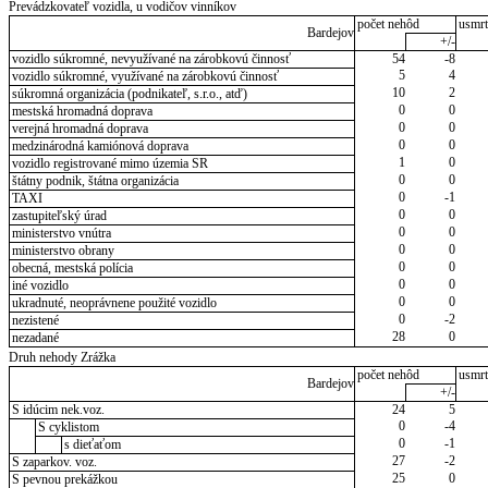
Prevádzkovateľ vozidla, u vodičov vinníkov
počet nehôd
usmrt
Bardejov
+/-
vozidlo súkromné, nevyužívané na zárobkovú činnosť
54
-8
5
4
vozidlo súkromné, využívané na zárobkovú činnosť
10
2
súkromná organizácia (podnikateľ, s.r.o., atď)
0
0
mestská hromadná doprava
0
0
verejná hromadná doprava
0
0
medzinárodná kamiónová doprava
1
0
vozidlo registrované mimo územia SR
0
0
štátny podnik, štátna organizácia
0
-1
TAXI
0
0
zastupiteľský úrad
0
0
ministerstvo vnútra
0
0
ministerstvo obrany
0
0
obecná, mestská polícia
0
0
iné vozidlo
0
0
ukradnuté, neoprávnene použité vozidlo
0
-2
nezistené
28
0
nezadané
Druh nehody Zrážka
počet nehôd
usmrt
Bardejov
+/-
S idúcim nek.voz.
24
5
0
-4
S cyklistom
0
-1
s dieťaťom
27
-2
S zaparkov. voz.
25
0
S pevnou prekážkou