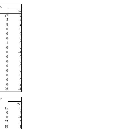
ec
+/-
37
-9
5
4
8
2
0
0
0
0
0
0
1
0
0
0
0
-1
0
0
0
0
0
0
0
0
0
0
0
0
0
-2
26
-1
ec
+/-
15
0
0
-4
0
-1
27
-2
18
-1