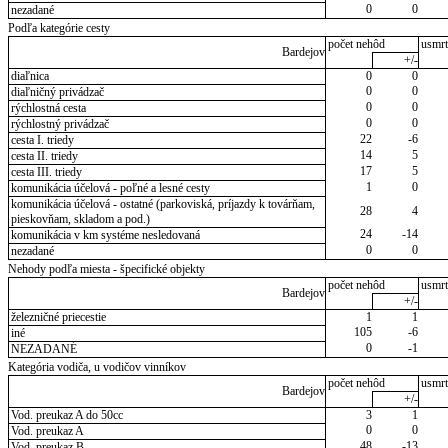
0
0
nezadané
Podľa kategórie cesty
počet nehôd
usmrt
Bardejov
+/-
diaľnica
0
0
0
0
diaľničný privádzač
0
0
rýchlostná cesta
0
0
rýchlostný privádzač
22
-6
cesta I. triedy
14
5
cesta II. triedy
17
5
cesta III. triedy
1
0
komunikácia účelová - poľné a lesné cesty
komunikácia účelová - ostatné (parkoviská, príjazdy k továrňam,
28
4
pieskovňam, skladom a pod.)
24
-14
komunikácia v km systéme nesledovaná
0
0
nezadané
Nehody podľa miesta - špecifické objekty
počet nehôd
usmrt
Bardejov
+/-
železničné priecestie
1
1
105
-6
iné
0
-1
NEZADANÉ
Kategória vodiča, u vodičov vinníkov
počet nehôd
usmrt
Bardejov
+/-
Vod. preukaz A do 50cc
3
1
0
0
Vod. preukaz A
48
-13
Vod. preukaz B