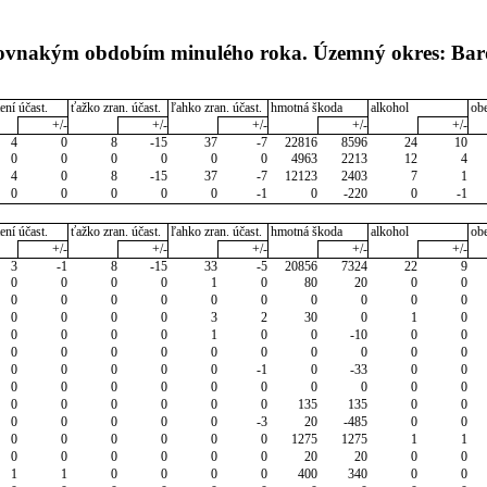
 rovnakým obdobím minulého roka. Územný okres: Bar
ení účast.
ťažko zran. účast.
ľahko zran. účast.
hmotná škoda
alkohol
ob
+/-
+/-
+/-
+/-
+/-
4
0
8
-15
37
-7
22816
8596
24
10
0
0
0
0
0
0
4963
2213
12
4
4
0
8
-15
37
-7
12123
2403
7
1
0
0
0
0
0
-1
0
-220
0
-1
ení účast.
ťažko zran. účast.
ľahko zran. účast.
hmotná škoda
alkohol
ob
+/-
+/-
+/-
+/-
+/-
3
-1
8
-15
33
-5
20856
7324
22
9
0
0
0
0
1
0
80
20
0
0
0
0
0
0
0
0
0
0
0
0
0
0
0
0
3
2
30
0
1
0
0
0
0
0
1
0
0
-10
0
0
0
0
0
0
0
0
0
0
0
0
0
0
0
0
0
-1
0
-33
0
0
0
0
0
0
0
0
0
0
0
0
0
0
0
0
0
0
135
135
0
0
0
0
0
0
0
-3
20
-485
0
0
0
0
0
0
0
0
1275
1275
1
1
0
0
0
0
0
0
20
20
0
0
1
1
0
0
0
0
400
340
0
0