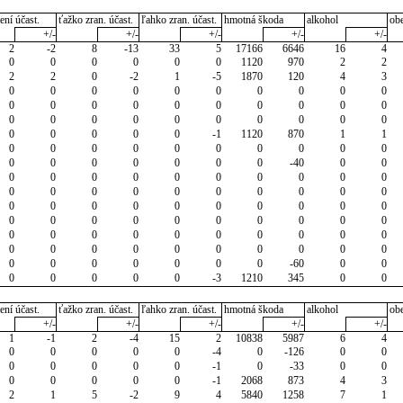
ení účast.
ťažko zran. účast.
ľahko zran. účast.
hmotná škoda
alkohol
ob
+/-
+/-
+/-
+/-
+/-
2
-2
8
-13
33
5
17166
6646
16
4
0
0
0
0
0
0
1120
970
2
2
2
2
0
-2
1
-5
1870
120
4
3
0
0
0
0
0
0
0
0
0
0
0
0
0
0
0
0
0
0
0
0
0
0
0
0
0
0
0
0
0
0
0
0
0
0
0
-1
1120
870
1
1
0
0
0
0
0
0
0
0
0
0
0
0
0
0
0
0
0
-40
0
0
0
0
0
0
0
0
0
0
0
0
0
0
0
0
0
0
0
0
0
0
0
0
0
0
0
0
0
0
0
0
0
0
0
0
0
0
0
0
0
0
0
0
0
0
0
0
0
0
0
0
0
0
0
0
0
0
0
0
0
0
0
0
0
0
0
0
0
-60
0
0
0
0
0
0
0
-3
1210
345
0
0
ení účast.
ťažko zran. účast.
ľahko zran. účast.
hmotná škoda
alkohol
ob
+/-
+/-
+/-
+/-
+/-
1
-1
2
-4
15
2
10838
5987
6
4
0
0
0
0
0
-4
0
-126
0
0
0
0
0
0
0
-1
0
-33
0
0
0
0
0
0
0
-1
2068
873
4
3
2
1
5
-2
9
4
5840
1258
7
1