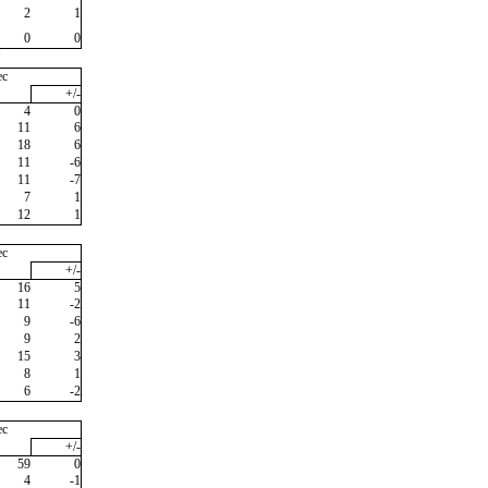
2
1
0
0
"
ec
+/-
4
0
11
6
18
6
11
-6
11
-7
7
1
12
1
ec
+/-
16
5
11
-2
9
-6
9
2
15
3
8
1
6
-2
ec
+/-
59
0
4
-1