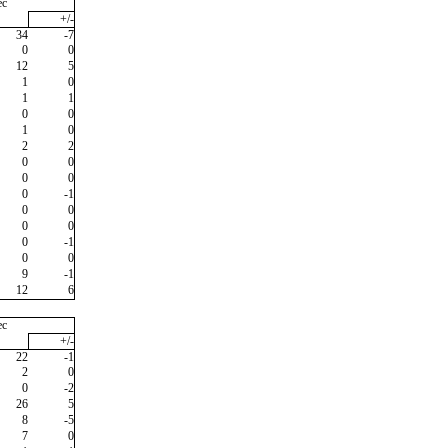
ec
+/-
34
-7
0
0
12
5
1
0
1
1
0
0
1
0
2
2
0
0
0
0
0
-1
0
0
0
0
0
-1
0
0
9
-1
12
6
ec
+/-
22
-1
2
0
0
-2
26
5
8
-5
7
0