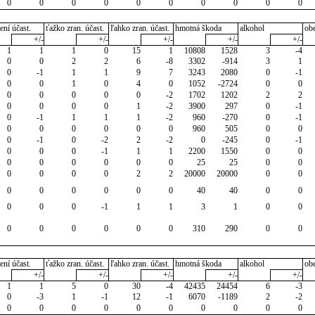
0
0
0
0
0
0
0
0
0
0
ení účast.
ťažko zran. účast.
ľahko zran. účast.
hmotná škoda
alkohol
ob
+/-
+/-
+/-
+/-
+/-
1
1
1
0
15
1
10808
1528
3
-4
0
0
2
2
6
-8
3302
-914
3
1
0
-1
1
1
9
7
3243
2080
0
-1
0
0
1
0
4
0
1052
-2724
0
0
0
0
0
0
0
-2
1702
1202
2
2
0
0
0
0
1
-2
3900
297
0
-1
0
-1
1
1
1
-2
960
-270
0
-1
0
0
0
0
0
0
960
505
0
0
0
-1
0
-2
2
-2
0
-245
0
-1
0
0
0
-1
1
1
2200
1550
0
0
0
0
0
0
0
0
25
25
0
0
0
0
0
0
2
2
20000
20000
0
0
0
0
0
0
0
0
40
40
0
0
0
0
0
-1
1
1
3
1
0
0
0
0
0
0
0
0
310
290
0
0
ení účast.
ťažko zran. účast.
ľahko zran. účast.
hmotná škoda
alkohol
ob
+/-
+/-
+/-
+/-
+/-
1
1
5
0
30
-4
42435
24454
6
-3
0
-3
1
-1
12
-1
6070
-1189
2
-2
0
0
0
0
0
0
0
0
0
0