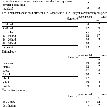
v noci bez verejného osvetlenia, znížená viditeľnosť vplyvom
2
1
poveter. podmienok
0
0
nezadané
Podľa zaznamenaného času priebehu DN. Započítané sú DN, ktorých zaznamenaný čas priebeh
počet nehôd
usmrt
Humenné
+/-
0 - 4 hod
4
-2
12
6
4 - 8 hod
21
7
8 - 12 hod
12
-17
12 - 16 hod
14
-9
16 - 20 hod
10
1
20 - 24 hod
13
2
nezistené
Deň nehody
počet nehôd
usmrt
Humenné
+/-
pondelok
19
8
12
-7
utorok
12
-8
streda
10
2
štvrtok
17
1
piatok
10
-4
sobota
6
-4
nedeľa
Čas nahlásenia nehody
počet nehôd
usmrt
Humenné
+/-
do 30 min.
67
-12
5
-2
do 1 hodiny