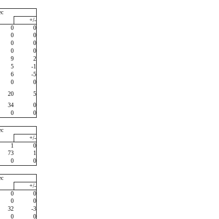
ec
+/-
0
0
0
0
0
0
0
0
9
2
5
-1
6
-5
0
0
20
5
34
0
0
0
ec
+/-
1
0
73
1
0
0
ec
+/-
0
0
0
0
32
-3
0
0