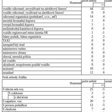
počet nehôd
usmrt
Humenné
+/-
vozidlo súkromné, nevyužívané na zárobkovú činnosť
44
-11
0
0
vozidlo súkromné, využívané na zárobkovú činnosť
14
4
súkromná organizácia (podnikateľ, s.r.o., atď)
1
0
mestská hromadná doprava
1
1
verejná hromadná doprava
0
0
medzinárodná kamiónová doprava
1
-1
vozidlo registrované mimo územia SR
2
2
štátny podnik, štátna organizácia
0
0
TAXI
0
0
zastupiteľský úrad
0
-1
ministerstvo vnútra
0
0
ministerstvo obrany
0
0
obecná, mestská polícia
0
-2
iné vozidlo
0
0
ukradnuté, neoprávnene použité vozidlo
10
-1
nezistené
12
6
nezadané
Druh nehody Zrážka
počet nehôd
usmrt
Humenné
+/-
S idúcim nek.voz.
25
-5
2
-1
S cyklistom
0
-2
s dieťaťom
26
3
S zaparkov. voz.
12
-5
S pevnou prekážkou
7
-4
S chodcom