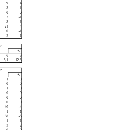
9
4
3
1
0
0
2
-1
3
-1
21
4
0
-1
2
1
ec
+/-
6
-3
8,1
12,3
ec
+/-
1
0
0
0
1
0
0
0
0
0
0
0
40
-4
1
1
38
-5
1
1
3
2
0
0