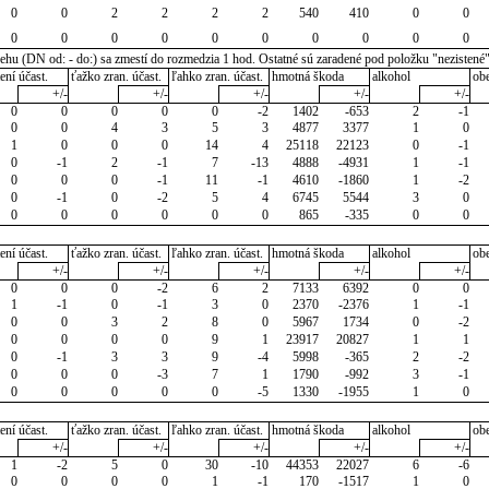
0
0
2
2
2
2
540
410
0
0
0
0
0
0
0
0
0
0
0
0
u (DN od: - do:) sa zmestí do rozmedzia 1 hod. Ostatné sú zaradené pod položku "nezistené
ení účast.
ťažko zran. účast.
ľahko zran. účast.
hmotná škoda
alkohol
ob
+/-
+/-
+/-
+/-
+/-
0
0
0
0
0
-2
1402
-653
2
-1
0
0
4
3
5
3
4877
3377
1
0
1
0
0
0
14
4
25118
22123
0
-1
0
-1
2
-1
7
-13
4888
-4931
1
-1
0
0
0
-1
11
-1
4610
-1860
1
-2
0
-1
0
-2
5
4
6745
5544
3
0
0
0
0
0
0
0
865
-335
0
0
ení účast.
ťažko zran. účast.
ľahko zran. účast.
hmotná škoda
alkohol
ob
+/-
+/-
+/-
+/-
+/-
0
0
0
-2
6
2
7133
6392
0
0
1
-1
0
-1
3
0
2370
-2376
1
-1
0
0
3
2
8
0
5967
1734
0
-2
0
0
0
0
9
1
23917
20827
1
1
0
-1
3
3
9
-4
5998
-365
2
-2
0
0
0
-3
7
1
1790
-992
3
-1
0
0
0
0
0
-5
1330
-1955
1
0
ení účast.
ťažko zran. účast.
ľahko zran. účast.
hmotná škoda
alkohol
ob
+/-
+/-
+/-
+/-
+/-
1
-2
5
0
30
-10
44353
22027
6
-6
0
0
0
0
1
-1
170
-1517
1
0