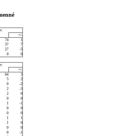
umenné
ec
+/-
74
1
37
7
27
-5
0
0
ec
+/-
64
3
5
2
0
-2
2
-3
2
0
0
0
1
-1
0
0
0
0
1
1
1
0
0
0
0
-1