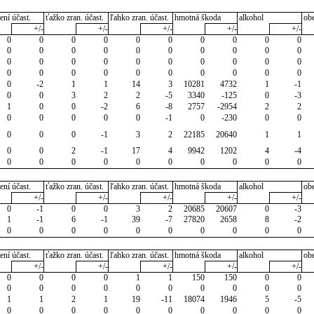
ení účast.
ťažko zran. účast.
ľahko zran. účast.
hmotná škoda
alkohol
ob
+/-
+/-
+/-
+/-
+/-
0
0
0
0
0
0
0
0
0
0
0
0
0
0
0
0
0
0
0
0
0
0
0
0
0
0
0
0
0
0
0
0
0
0
0
0
0
0
0
0
0
-2
1
1
14
3
10281
4732
1
-1
0
0
3
2
2
-5
3340
-125
0
-3
1
0
0
-2
6
-8
2757
-2954
2
2
0
0
0
0
0
-1
0
-230
0
0
0
0
0
-1
3
2
22185
20640
1
1
0
0
2
-1
17
4
9942
1202
4
-4
0
0
0
0
0
0
0
0
0
0
ení účast.
ťažko zran. účast.
ľahko zran. účast.
hmotná škoda
alkohol
ob
+/-
+/-
+/-
+/-
+/-
0
-1
0
0
3
2
20685
20607
0
-3
1
-1
6
-1
39
-7
27820
2658
8
-2
0
0
0
0
0
0
0
0
0
0
ení účast.
ťažko zran. účast.
ľahko zran. účast.
hmotná škoda
alkohol
ob
+/-
+/-
+/-
+/-
+/-
0
0
0
0
1
1
150
150
0
0
0
0
0
0
0
0
0
0
0
0
1
1
2
1
19
-11
18074
1946
5
-5
0
0
0
0
0
0
0
0
0
0