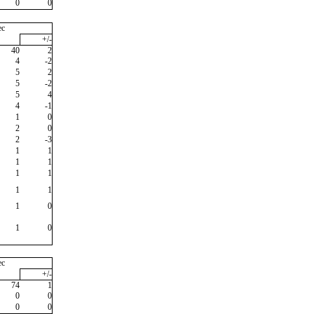
0
0
ec
+/-
40
2
4
-2
5
2
5
-2
5
4
4
-1
1
0
2
0
2
-3
1
1
1
1
1
1
1
1
1
0
1
0
ec
+/-
74
1
0
0
0
0