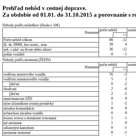
Prehľad nehôd v cestnej doprave.
Za obdobie od 01.01. do 31.10.2015 a porovnanie 
Nehody podľa následkov (škoda v 10€)
počet nehôd
usmrt
Humenné
+/-
Počet nehôd celkom
86
-12
39
4
šk. do 3990€, bez usmrt., zran.
36
-12
neh. s násl. na živote alebo zdraví
0
-1
požiar vozidiel
Nehody podľa zavinenia (ŠEDN)
počet nehôd
usmrt
Humenné
+/-
vodičom motorového vozidla
76
-3
5
2
vodičom nemotorového vozidla
0
-2
deťmi
2
-6
chodcom
2
-2
deťmi
0
0
zamestnancom SŽD
1
-2
iným účastníkom cestnej premávky
0
0
závadou komunikácie
0
0
technickou závadou vozidla
1
-1
lesnou zverou a domácimi zvieratami
1
0
iné zavinenie
0
-1
odrazeným kameňom
0
-1
zavinenie nezistené