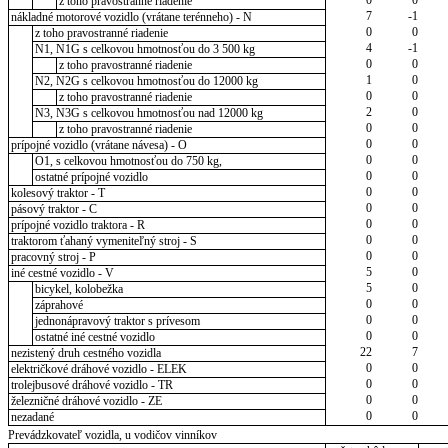
z toho pravostranné riadenie
7
-1
nákladné motorové vozidlo (vrátane terénneho) - N
0
0
z toho pravostranné riadenie
4
-1
N1, N1G s celkovou hmotnosťou do 3 500 kg
0
0
z toho pravostranné riadenie
1
0
N2, N2G s celkovou hmotnosťou do 12000 kg
0
0
z toho pravostranné riadenie
2
0
N3, N3G s celkovou hmotnosťou nad 12000 kg
0
0
z toho pravostranné riadenie
0
0
prípojné vozidlo (vrátane návesa) - O
0
0
O1, s celkovou hmotnosťou do 750 kg,
0
0
ostatné prípojné vozidlo
0
0
kolesový traktor - T
0
0
pásový traktor - C
0
0
prípojné vozidlo traktora - R
0
0
traktorom ťahaný vymeniteľný stroj - S
0
0
pracovný stroj - P
5
0
iné cestné vozidlo - V
5
0
bicykel, kolobežka
0
0
záprahové
0
0
jednonápravový traktor s prívesom
0
0
ostatné iné cestné vozidlo
22
7
nezistený druh cestného vozidla
0
0
električkové dráhové vozidlo - ELEK
0
0
trolejbusové dráhové vozidlo - TR
0
0
železničné dráhové vozidlo - ZE
0
0
nezadané
Prevádzkovateľ vozidla, u vodičov vinníkov