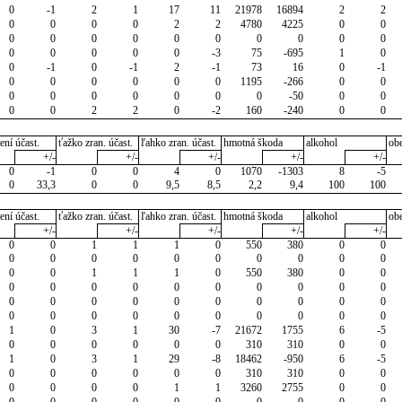
0
-1
2
1
17
11
21978
16894
2
2
0
0
0
0
2
2
4780
4225
0
0
0
0
0
0
0
0
0
0
0
0
0
0
0
0
0
-3
75
-695
1
0
0
-1
0
-1
2
-1
73
16
0
-1
0
0
0
0
0
0
1195
-266
0
0
0
0
0
0
0
0
0
-50
0
0
0
0
2
2
0
-2
160
-240
0
0
ení účast.
ťažko zran. účast.
ľahko zran. účast.
hmotná škoda
alkohol
ob
+/-
+/-
+/-
+/-
+/-
0
-1
0
0
4
0
1070
-1303
8
-5
0
33,3
0
0
9,5
8,5
2,2
9,4
100
100
ení účast.
ťažko zran. účast.
ľahko zran. účast.
hmotná škoda
alkohol
ob
+/-
+/-
+/-
+/-
+/-
0
0
1
1
1
0
550
380
0
0
0
0
0
0
0
0
0
0
0
0
0
0
1
1
1
0
550
380
0
0
0
0
0
0
0
0
0
0
0
0
0
0
0
0
0
0
0
0
0
0
0
0
0
0
0
0
0
0
0
0
1
0
3
1
30
-7
21672
1755
6
-5
0
0
0
0
0
0
310
310
0
0
1
0
3
1
29
-8
18462
-950
6
-5
0
0
0
0
0
0
310
310
0
0
0
0
0
0
1
1
3260
2755
0
0
0
0
0
0
0
0
0
0
0
0