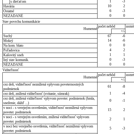
1
-3
s dieťaťom
10
2
Havária
6
-3
Ostatné
0
0
NEZADANÉ
Stav povrchu komunikácie
počet nehôd
usmrt
Humenné
+/-
Suchý
67
-6
14
-6
Mokrý
0
0
Na kom. blato
4
2
Poľadovica
1
1
Kašovitý sneh
0
-3
Iný stav komunik.
0
0
NEZADANÉ
Viditeľnosť
počet nehôd
usmrt
Humenné
+/-
cez deň, viditeľnosť neznížená vplyvom poveternostných
61
-8
podmienok
1
-4
cez deň, znížená viditeľnosť (svitanie, súmrak)
cez deň, znížená viditeľnosť vplyvom poveter. podmienok (hmla,
0
-1
sneženie, dážď ...)
v noci - s verejným osvetlením, viditeľnosť neznížená vplyvom
15
2
poveter. podmienok
v noci - s verejným osvetlením, znížená viditeľnosť vplyvom
2
1
poveter. podmienok
v noci bez verejného osvetlenia, viditeľnosť neznížená vplyvom
5
-3
poveter. podmienok