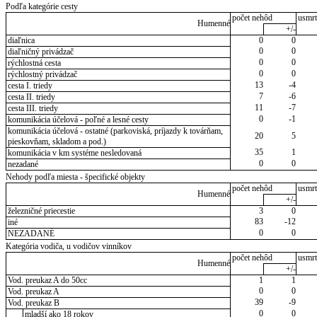
Podľa kategórie cesty
počet nehôd
usmrt
Humenné
+/-
diaľnica
0
0
0
0
diaľničný privádzač
0
0
rýchlostná cesta
0
0
rýchlostný privádzač
13
-4
cesta I. triedy
7
-6
cesta II. triedy
11
-7
cesta III. triedy
0
-1
komunikácia účelová - poľné a lesné cesty
komunikácia účelová - ostatné (parkoviská, príjazdy k továrňam,
20
5
pieskovňam, skladom a pod.)
35
1
komunikácia v km systéme nesledovaná
0
0
nezadané
Nehody podľa miesta - špecifické objekty
počet nehôd
usmrt
Humenné
+/-
železničné priecestie
3
0
83
-12
iné
0
0
NEZADANÉ
Kategória vodiča, u vodičov vinníkov
počet nehôd
usmrt
Humenné
+/-
Vod. preukaz A do 50cc
1
1
0
0
Vod. preukaz A
39
-9
Vod. preukaz B
0
0
mladší ako 18 rokov