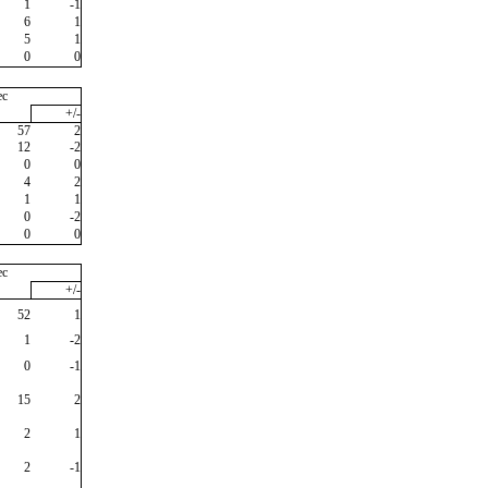
1
-1
6
1
5
1
0
0
ec
+/-
57
2
12
-2
0
0
4
2
1
1
0
-2
0
0
ec
+/-
52
1
1
-2
0
-1
15
2
2
1
2
-1