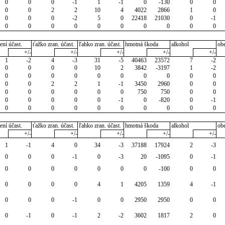
0
0
0
-1
1
-1
0
-130
0
0
0
0
2
2
10
4
4022
2866
1
0
0
0
0
-2
5
0
22418
21030
0
-1
0
0
0
0
0
0
0
0
0
0
ení účast.
ťažko zran. účast.
ľahko zran. účast.
hmotná škoda
alkohol
ob
+/-
+/-
+/-
+/-
+/-
1
-2
4
-3
31
-5
40463
23572
7
-2
0
0
0
0
10
2
3842
-3197
1
-2
0
0
0
0
0
0
0
0
0
0
0
0
2
2
1
-1
3450
2960
0
0
0
0
0
0
0
0
750
750
0
0
0
0
0
0
0
-1
0
-820
0
-1
0
0
0
0
0
0
0
0
0
0
ení účast.
ťažko zran. účast.
ľahko zran. účast.
hmotná škoda
alkohol
ob
+/-
+/-
+/-
+/-
+/-
1
-1
4
0
34
-3
37188
17924
2
-3
0
0
0
-1
0
-3
20
-1095
0
-1
0
0
0
0
0
0
0
-100
0
0
0
0
0
0
4
1
4205
1359
4
-1
0
0
0
-1
0
0
2950
2950
0
0
0
-1
0
-1
2
-2
3602
1817
2
0