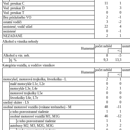
11
1
Vod. preukaz C
5
3
Vod. preukaz D
0
0
Vod. preukaz T
2
-1
Bez príslušného VO
3
-2
ostatní vodiči
22
4
nezistené, vodič ušiel
0
-1
nezistené
2
1
NEZADANÉ
Alkohol u vinníka nehody
počet nehôd
usmrt
Humenné
+/-
Alkohol u vin. neh.
8
-5
9,3
13,3
tj. %
Kategória vozidla, u vodičov vinníkov
počet nehôd
usmrt
Humenné
+/-
motocykel, motorová trojkolka, štvorkolka - L
2
1
0
0
malé motocykle L1e, L2e
2
1
motocykle L3e, L4e
0
0
motorové trojkolky L5e
0
0
štvorkolky L6e, L7e
0
0
snežný skúter - LS
48
-11
osobné motorové vozidlo (vrátane terénneho) - M
1
1
z toho pravostranné riadenie
46
-12
osobné motorové vozidlá M1, M1G
1
1
z toho pravostranné riadenie
3
2
autobusy M2, M3, M2G, M3G
0
0