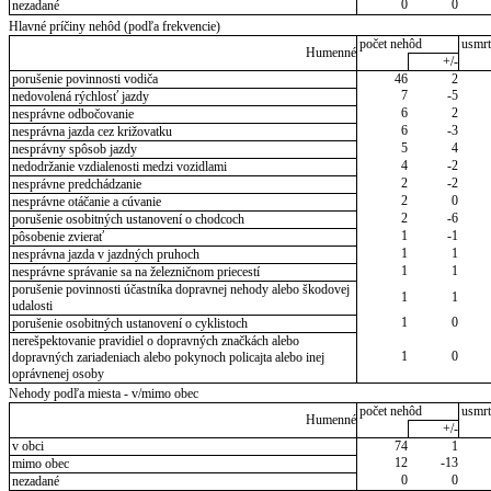
0
0
nezadané
Hlavné príčiny nehôd (podľa frekvencie)
počet nehôd
usmrt
Humenné
+/-
porušenie povinnosti vodiča
46
2
7
-5
nedovolená rýchlosť jazdy
6
2
nesprávne odbočovanie
6
-3
nesprávna jazda cez križovatku
5
4
nesprávny spôsob jazdy
4
-2
nedodržanie vzdialenosti medzi vozidlami
2
-2
nesprávne predchádzanie
2
0
nesprávne otáčanie a cúvanie
2
-6
porušenie osobitných ustanovení o chodcoch
1
-1
pôsobenie zvierať
1
1
nesprávna jazda v jazdných pruhoch
1
1
nesprávne správanie sa na železničnom priecestí
porušenie povinnosti účastníka dopravnej nehody alebo škodovej
1
1
udalosti
1
0
porušenie osobitných ustanovení o cyklistoch
nerešpektovanie pravidiel o dopravných značkách alebo
1
0
dopravných zariadeniach alebo pokynoch policajta alebo inej
oprávnenej osoby
Nehody podľa miesta - v/mimo obec
počet nehôd
usmrt
Humenné
+/-
v obci
74
1
12
-13
mimo obec
0
0
nezadané