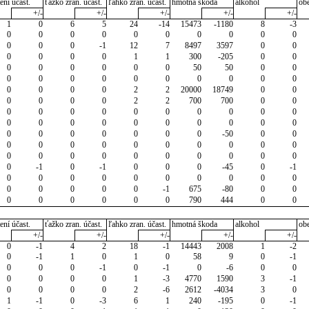
ení účast.
ťažko zran. účast.
ľahko zran. účast.
hmotná škoda
alkohol
ob
+/-
+/-
+/-
+/-
+/-
1
0
6
5
24
-14
15473
-1180
8
-3
0
0
0
0
0
0
0
0
0
0
0
0
0
-1
12
7
8497
3597
0
0
0
0
0
0
1
1
300
-205
0
0
0
0
0
0
0
0
50
50
0
0
0
0
0
0
0
0
0
0
0
0
0
0
0
0
2
2
20000
18749
0
0
0
0
0
0
2
2
700
700
0
0
0
0
0
0
0
0
0
0
0
0
0
0
0
0
0
0
0
0
0
0
0
0
0
0
0
0
0
-50
0
0
0
0
0
0
0
0
0
0
0
0
0
0
0
0
0
0
0
0
0
0
0
-1
0
-1
0
0
0
-45
0
-1
0
0
0
0
0
0
0
0
0
0
0
0
0
0
0
-1
675
-80
0
0
0
0
0
0
0
0
790
444
0
0
ení účast.
ťažko zran. účast.
ľahko zran. účast.
hmotná škoda
alkohol
ob
+/-
+/-
+/-
+/-
+/-
0
-1
4
2
18
-1
14443
2008
1
-2
0
-1
1
0
1
0
58
9
0
-1
0
0
0
-1
0
-1
0
-6
0
0
0
0
0
0
1
-3
4770
1590
3
-1
0
0
0
0
2
-6
2612
-4034
3
0
1
-1
0
-3
6
1
240
-195
0
-1