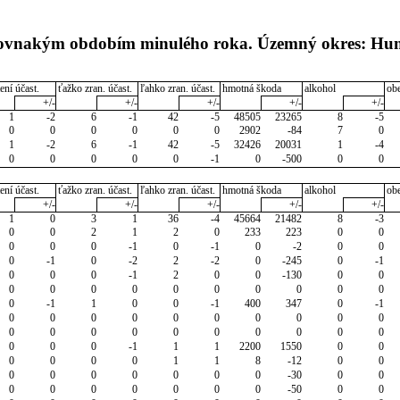
s rovnakým obdobím minulého roka. Územný okres: H
ení účast.
ťažko zran. účast.
ľahko zran. účast.
hmotná škoda
alkohol
ob
+/-
+/-
+/-
+/-
+/-
1
-2
6
-1
42
-5
48505
23265
8
-5
0
0
0
0
0
0
2902
-84
7
0
1
-2
6
-1
42
-5
32426
20031
1
-4
0
0
0
0
0
-1
0
-500
0
0
ení účast.
ťažko zran. účast.
ľahko zran. účast.
hmotná škoda
alkohol
ob
+/-
+/-
+/-
+/-
+/-
1
0
3
1
36
-4
45664
21482
8
-3
0
0
2
1
2
0
233
223
0
0
0
0
0
-1
0
-1
0
-2
0
0
0
-1
0
-2
2
-2
0
-245
0
-1
0
0
0
-1
2
0
0
-130
0
0
0
0
0
0
0
0
0
0
0
0
0
-1
1
0
0
-1
400
347
0
-1
0
0
0
0
0
0
0
0
0
0
0
0
0
0
0
0
0
0
0
0
0
0
0
-1
1
1
2200
1550
0
0
0
0
0
0
1
1
8
-12
0
0
0
0
0
0
0
0
0
-30
0
0
0
0
0
0
0
0
0
-50
0
0