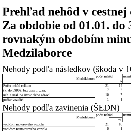
Prehľad nehôd v cestnej
Za obdobie od 01.01. do 
rovnakým obdobím minul
Medzilaborce
Nehody podľa následkov (škoda v 1
počet nehôd
usmrt
Medzilaborce
+/-
Počet nehôd celkom
21
14
7
3
šk. do 3990€, bez usmrt., zran.
10
7
neh. s násl. na živote alebo zdraví
1
1
požiar vozidiel
Nehody podľa zavinenia (ŠEDN)
počet nehôd
usmrt
Medzilaborce
+/-
vodičom motorového vozidla
21
16
0
-1
vodičom nemotorového vozidla