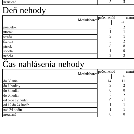
5
5
nezistené
Deň nehody
počet nehôd
usmrt
Medzilaborce
+/-
pondelok
3
2
1
-1
utorok
3
1
streda
3
2
štvrtok
8
8
piatok
1
0
sobota
2
2
nedeľa
Čas nahlásenia nehody
počet nehôd
usmrt
Medzilaborce
+/-
do 30 min.
14
11
3
2
do 1 hodiny
0
0
do 3 hodín
2
2
do 6 hodín
0
-1
od 6 do 12 hodín
1
1
od 12 do 24 hodín
1
-1
nad 24 hodín
0
0
nezadané