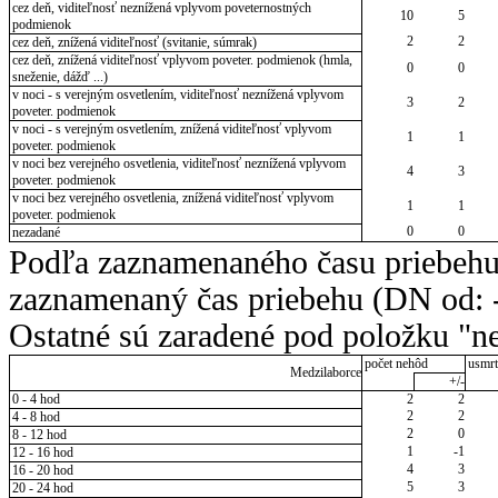
cez deň, viditeľnosť neznížená vplyvom poveternostných
10
5
podmienok
2
2
cez deň, znížená viditeľnosť (svitanie, súmrak)
cez deň, znížená viditeľnosť vplyvom poveter. podmienok (hmla,
0
0
sneženie, dážď ...)
v noci - s verejným osvetlením, viditeľnosť neznížená vplyvom
3
2
poveter. podmienok
v noci - s verejným osvetlením, znížená viditeľnosť vplyvom
1
1
poveter. podmienok
v noci bez verejného osvetlenia, viditeľnosť neznížená vplyvom
4
3
poveter. podmienok
v noci bez verejného osvetlenia, znížená viditeľnosť vplyvom
1
1
poveter. podmienok
0
0
nezadané
Podľa zaznamenaného času priebehu
zaznamenaný čas priebehu (DN od: -
Ostatné sú zaradené pod položku "ne
počet nehôd
usmrt
Medzilaborce
+/-
0 - 4 hod
2
2
2
2
4 - 8 hod
2
0
8 - 12 hod
1
-1
12 - 16 hod
4
3
16 - 20 hod
5
3
20 - 24 hod