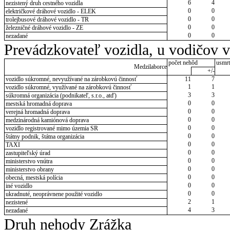
6
4
nezistený druh cestného vozidla
0
0
električkové dráhové vozidlo - ELEK
0
0
trolejbusové dráhové vozidlo - TR
0
0
železničné dráhové vozidlo - ZE
0
0
nezadané
Prevádzkovateľ vozidla, u vodičov 
počet nehôd
usmrt
Medzilaborce
+/-
vozidlo súkromné, nevyužívané na zárobkovú činnosť
11
7
1
1
vozidlo súkromné, využívané na zárobkovú činnosť
3
3
súkromná organizácia (podnikateľ, s.r.o., atď)
0
0
mestská hromadná doprava
0
0
verejná hromadná doprava
0
0
medzinárodná kamiónová doprava
0
0
vozidlo registrované mimo územia SR
0
0
štátny podnik, štátna organizácia
0
0
TAXI
0
0
zastupiteľský úrad
0
0
ministerstvo vnútra
0
0
ministerstvo obrany
0
0
obecná, mestská polícia
0
0
iné vozidlo
0
0
ukradnuté, neoprávnene použité vozidlo
2
1
nezistené
4
3
nezadané
Druh nehody Zrážka