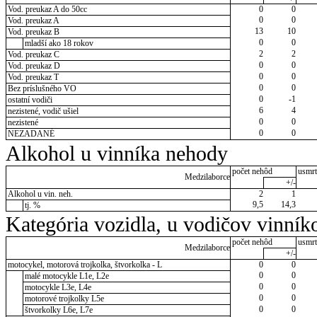
Vod. preukaz A do 50cc
0
0
0
0
Vod. preukaz A
13
10
Vod. preukaz B
0
0
mladší ako 18 rokov
2
2
Vod. preukaz C
0
0
Vod. preukaz D
0
0
Vod. preukaz T
0
0
Bez príslušného VO
0
-1
ostatní vodiči
6
4
nezistené, vodič ušiel
0
0
nezistené
0
0
NEZADANÉ
Alkohol u vinníka nehody
počet nehôd
usmrt
Medzilaborce
+/-
Alkohol u vin. neh.
2
1
9,5
14,3
tj. %
Kategória vozidla, u vodičov vinník
počet nehôd
usmrt
Medzilaborce
+/-
motocykel, motorová trojkolka, štvorkolka - L
0
0
0
0
malé motocykle L1e, L2e
0
0
motocykle L3e, L4e
0
0
motorové trojkolky L5e
0
0
štvorkolky L6e, L7e