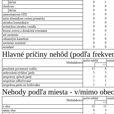
0
-1
deťmi
0
0
chodcom
0
0
deťmi
0
0
zamestnancom SŽD
0
0
iným účastníkom cestnej premávky
0
0
závadou komunikácie
0
0
technickou závadou vozidla
0
0
lesnou zverou a domácimi zvieratami
0
-1
iné zavinenie
0
0
odrazeným kameňom
0
0
zavinenie nezistené
0
0
nezadané
Hlavné príčiny nehôd (podľa frekven
počet nehôd
usmrt
Medzilaborce
+/-
porušenie povinnosti vodiča
13
8
5
5
nedovolená rýchlosť jazdy
1
0
nesprávny spôsob jazdy
1
1
nesprávne odbočovanie
1
1
nesprávna jazda cez križovatku
Nehody podľa miesta - v/mimo obec
počet nehôd
usmrt
Medzilaborce
+/-
v obci
15
11
6
3
mimo obec