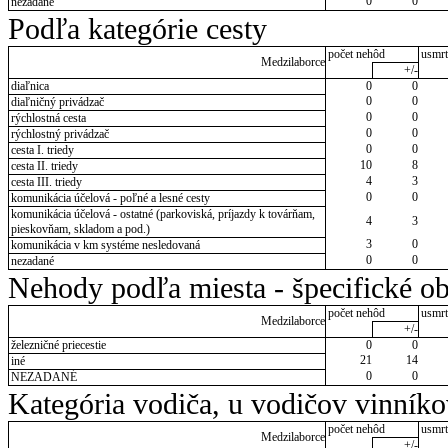
0
0
nezadané
Podľa kategórie cesty
počet nehôd
usmrt
Medzilaborce
+/-
diaľnica
0
0
0
0
diaľničný privádzač
0
0
rýchlostná cesta
0
0
rýchlostný privádzač
0
0
cesta I. triedy
10
8
cesta II. triedy
4
3
cesta III. triedy
0
0
komunikácia účelová - poľné a lesné cesty
komunikácia účelová - ostatné (parkoviská, príjazdy k továrňam,
4
3
pieskovňam, skladom a pod.)
3
0
komunikácia v km systéme nesledovaná
0
0
nezadané
Nehody podľa miesta - špecifické ob
počet nehôd
usmrt
Medzilaborce
+/-
železničné priecestie
0
0
21
14
iné
0
0
NEZADANÉ
Kategória vodiča, u vodičov vinník
počet nehôd
usmrt
Medzilaborce
+/-