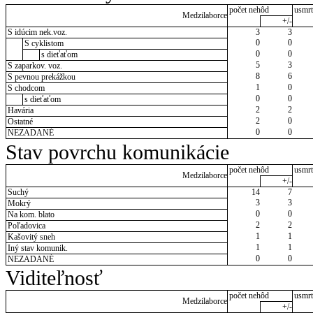
počet nehôd
usmrt
Medzilaborce
+/-
S idúcim nek.voz.
3
3
0
0
S cyklistom
0
0
s dieťaťom
5
3
S zaparkov. voz.
8
6
S pevnou prekážkou
1
0
S chodcom
0
0
s dieťaťom
2
2
Havária
2
0
Ostatné
0
0
NEZADANÉ
Stav povrchu komunikácie
počet nehôd
usmrt
Medzilaborce
+/-
Suchý
14
7
3
3
Mokrý
0
0
Na kom. blato
2
2
Poľadovica
1
1
Kašovitý sneh
1
1
Iný stav komunik.
0
0
NEZADANÉ
Viditeľnosť
počet nehôd
usmrt
Medzilaborce
+/-