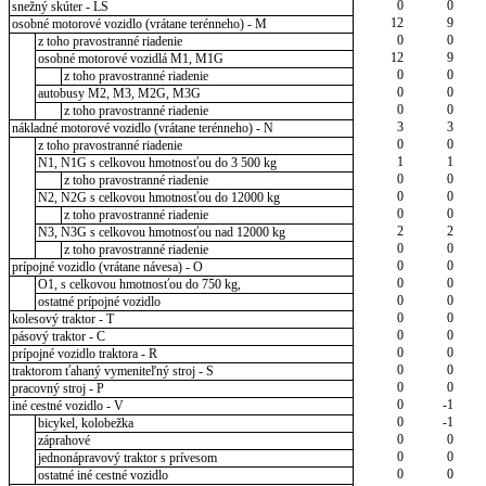
0
0
snežný skúter - LS
12
9
osobné motorové vozidlo (vrátane terénneho) - M
0
0
z toho pravostranné riadenie
12
9
osobné motorové vozidlá M1, M1G
0
0
z toho pravostranné riadenie
0
0
autobusy M2, M3, M2G, M3G
0
0
z toho pravostranné riadenie
3
3
nákladné motorové vozidlo (vrátane terénneho) - N
0
0
z toho pravostranné riadenie
1
1
N1, N1G s celkovou hmotnosťou do 3 500 kg
0
0
z toho pravostranné riadenie
0
0
N2, N2G s celkovou hmotnosťou do 12000 kg
0
0
z toho pravostranné riadenie
2
2
N3, N3G s celkovou hmotnosťou nad 12000 kg
0
0
z toho pravostranné riadenie
0
0
prípojné vozidlo (vrátane návesa) - O
0
0
O1, s celkovou hmotnosťou do 750 kg,
0
0
ostatné prípojné vozidlo
0
0
kolesový traktor - T
0
0
pásový traktor - C
0
0
prípojné vozidlo traktora - R
0
0
traktorom ťahaný vymeniteľný stroj - S
0
0
pracovný stroj - P
0
-1
iné cestné vozidlo - V
0
-1
bicykel, kolobežka
0
0
záprahové
0
0
jednonápravový traktor s prívesom
0
0
ostatné iné cestné vozidlo