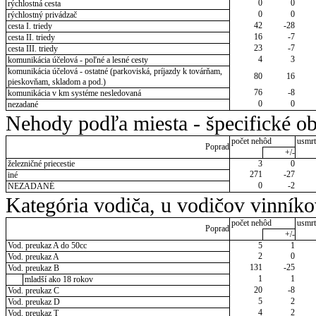
0
0
rýchlostná cesta
0
0
rýchlostný privádzač
42
-28
cesta I. triedy
16
-7
cesta II. triedy
23
-7
cesta III. triedy
4
3
komunikácia účelová - poľné a lesné cesty
komunikácia účelová - ostatné (parkoviská, príjazdy k továrňam,
80
16
pieskovňam, skladom a pod.)
76
-8
komunikácia v km systéme nesledovaná
0
0
nezadané
Nehody podľa miesta - špecifické ob
počet nehôd
usmrt
Poprad
+/-
železničné priecestie
3
0
271
-27
iné
0
-2
NEZADANÉ
Kategória vodiča, u vodičov vinník
počet nehôd
usmrt
Poprad
+/-
Vod. preukaz A do 50cc
5
1
2
0
Vod. preukaz A
131
-25
Vod. preukaz B
1
1
mladší ako 18 rokov
20
-8
Vod. preukaz C
5
2
Vod. preukaz D
4
2
Vod. preukaz T