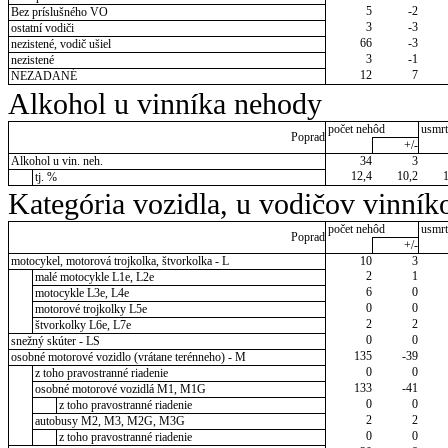
5
-2
Bez príslušného VO
3
-3
ostatní vodiči
66
-3
nezistené, vodič ušiel
3
-1
nezistené
12
7
NEZADANÉ
Alkohol u vinníka nehody
počet nehôd
usmrt
Poprad
+/-
Alkohol u vin. neh.
34
3
12,4
10,2
tj. %
Kategória vozidla, u vodičov vinník
počet nehôd
usmrt
Poprad
+/-
motocykel, motorová trojkolka, štvorkolka - L
10
3
2
1
malé motocykle L1e, L2e
6
0
motocykle L3e, L4e
0
0
motorové trojkolky L5e
2
2
štvorkolky L6e, L7e
0
0
snežný skúter - LS
135
-39
osobné motorové vozidlo (vrátane terénneho) - M
0
0
z toho pravostranné riadenie
133
-41
osobné motorové vozidlá M1, M1G
0
0
z toho pravostranné riadenie
2
2
autobusy M2, M3, M2G, M3G
0
0
z toho pravostranné riadenie