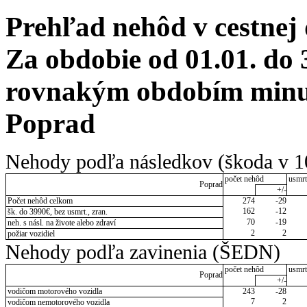
Prehľad nehôd v cestnej
Za obdobie od 01.01. do 
rovnakým obdobím minul
Poprad
Nehody podľa následkov (škoda v 1
počet nehôd
usmrt
Poprad
+/-
Počet nehôd celkom
274
-29
162
-12
šk. do 3990€, bez usmrt., zran.
70
-19
neh. s násl. na živote alebo zdraví
2
2
požiar vozidiel
Nehody podľa zavinenia (ŠEDN)
počet nehôd
usmrt
Poprad
+/-
vodičom motorového vozidla
243
-28
7
2
vodičom nemotorového vozidla