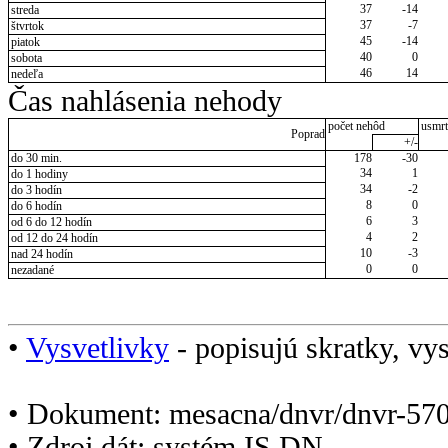
37
-14
streda
37
-7
štvrtok
45
-14
piatok
40
0
sobota
46
14
nedeľa
Čas nahlásenia nehody
počet nehôd
usmrt
Poprad
+/-
do 30 min.
178
-30
34
1
do 1 hodiny
34
-2
do 3 hodín
8
0
do 6 hodín
6
3
od 6 do 12 hodín
4
2
od 12 do 24 hodín
10
-3
nad 24 hodín
0
0
nezadané
•
Vysvetlivky
- popisujú skratky, vys
• Dokument: mesacna/dnvr/dnvr-570
• Zdroj dát: systém IS DN