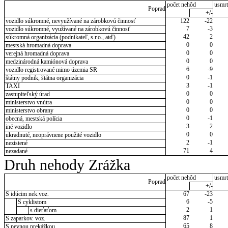
počet nehôd
usmrt
Poprad
+/-
vozidlo súkromné, nevyužívané na zárobkovú činnosť
122
-22
7
-3
vozidlo súkromné, využívané na zárobkovú činnosť
42
2
súkromná organizácia (podnikateľ, s.r.o., atď)
0
0
mestská hromadná doprava
0
0
verejná hromadná doprava
0
0
medzinárodná kamiónová doprava
6
-9
vozidlo registrované mimo územia SR
0
-1
štátny podnik, štátna organizácia
3
-1
TAXI
0
0
zastupiteľský úrad
0
0
ministerstvo vnútra
0
0
ministerstvo obrany
0
-1
obecná, mestská polícia
3
2
iné vozidlo
0
0
ukradnuté, neoprávnene použité vozidlo
2
-1
nezistené
71
4
nezadané
Druh nehody Zrážka
počet nehôd
usmrt
Poprad
+/-
S idúcim nek.voz.
67
-23
6
-5
S cyklistom
2
1
s dieťaťom
87
1
S zaparkov. voz.
65
8
S pevnou prekážkou