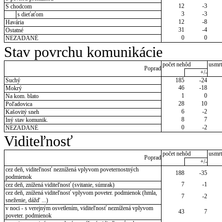
12
-3
S chodcom
3
-3
s dieťaťom
12
-8
Havária
31
-4
Ostatné
0
0
NEZADANÉ
Stav povrchu komunikácie
počet nehôd
usmrt
Poprad
+/-
Suchý
185
-24
46
-18
Mokrý
1
0
Na kom. blato
28
10
Poľadovica
6
-2
Kašovitý sneh
8
7
Iný stav komunik.
0
-2
NEZADANÉ
Viditeľnosť
počet nehôd
usmrt
Poprad
+/-
cez deň, viditeľnosť neznížená vplyvom poveternostných
188
-35
podmienok
7
-1
cez deň, znížená viditeľnosť (svitanie, súmrak)
cez deň, znížená viditeľnosť vplyvom poveter. podmienok (hmla,
7
-2
sneženie, dážď ...)
v noci - s verejným osvetlením, viditeľnosť neznížená vplyvom
43
7
poveter. podmienok