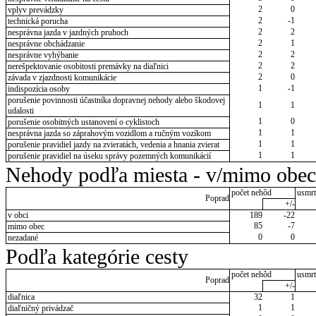
2
0
vplyv prevádzky
2
-1
technická porucha
2
2
nesprávna jazda v jazdných pruhoch
2
1
nesprávne obchádzanie
2
2
nesprávne vyhýbanie
2
2
nerešpektovanie osobitosti premávky na diaľnici
2
0
závada v zjazdnosti komunikácie
1
-1
indispozícia osoby
porušenie povinnosti účastníka dopravnej nehody alebo škodovej
1
1
udalosti
1
0
porušenie osobitných ustanovení o cyklistoch
1
1
nesprávna jazda so záprahovým vozidlom a ručným vozíkom
1
1
porušenie pravidiel jazdy na zvieratách, vedenia a hnania zvierat
1
1
porušenie pravidiel na úseku správy pozemných komunikácií
Nehody podľa miesta - v/mimo obec
počet nehôd
usmrt
Poprad
+/-
v obci
189
-22
85
-7
mimo obec
0
0
nezadané
Podľa kategórie cesty
počet nehôd
usmrt
Poprad
+/-
diaľnica
32
1
1
1
diaľničný privádzač