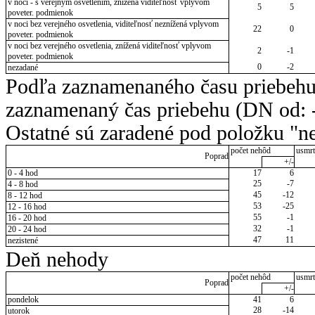
v noci - s verejným osvetlením, znížená viditeľnosť vplyvom
5
5
poveter. podmienok
v noci bez verejného osvetlenia, viditeľnosť neznížená vplyvom
22
0
poveter. podmienok
v noci bez verejného osvetlenia, znížená viditeľnosť vplyvom
2
-1
poveter. podmienok
0
-2
nezadané
Podľa zaznamenaného času priebehu
zaznamenaný čas priebehu (DN od: -
Ostatné sú zaradené pod položku "ne
počet nehôd
usmrt
Poprad
+/-
0 - 4 hod
17
6
25
-7
4 - 8 hod
45
-12
8 - 12 hod
53
-25
12 - 16 hod
55
-1
16 - 20 hod
32
-1
20 - 24 hod
47
11
nezistené
Deň nehody
počet nehôd
usmrt
Poprad
+/-
pondelok
41
6
28
-14
utorok