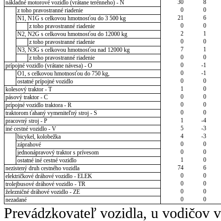
30
8
nákladné motorové vozidlo (vrátane terénneho) - N
0
0
z toho pravostranné riadenie
21
6
N1, N1G s celkovou hmotnosťou do 3 500 kg
0
0
z toho pravostranné riadenie
2
1
N2, N2G s celkovou hmotnosťou do 12000 kg
0
0
z toho pravostranné riadenie
7
1
N3, N3G s celkovou hmotnosťou nad 12000 kg
0
0
z toho pravostranné riadenie
0
-1
prípojné vozidlo (vrátane návesa) - O
0
-1
O1, s celkovou hmotnosťou do 750 kg,
0
0
ostatné prípojné vozidlo
1
0
kolesový traktor - T
0
0
pásový traktor - C
0
0
prípojné vozidlo traktora - R
0
0
traktorom ťahaný vymeniteľný stroj - S
1
-4
pracovný stroj - P
5
-3
iné cestné vozidlo - V
4
-3
bicykel, kolobežka
0
0
záprahové
0
0
jednonápravový traktor s prívesom
1
0
ostatné iné cestné vozidlo
74
6
nezistený druh cestného vozidla
0
0
električkové dráhové vozidlo - ELEK
0
0
trolejbusové dráhové vozidlo - TR
0
0
železničné dráhové vozidlo - ZE
0
0
nezadané
Prevádzkovateľ vozidla, u vodičov 