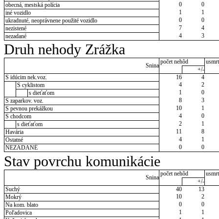
0
0
obecná, mestská polícia
1
1
iné vozidlo
0
0
ukradnuté, neoprávnene použité vozidlo
7
4
nezistené
4
3
nezadané
Druh nehody Zrážka
počet nehôd
usmrt
Snina
+/-
S idúcim nek.voz.
16
4
4
2
S cyklistom
1
0
s dieťaťom
8
3
S zaparkov. voz.
10
1
S pevnou prekážkou
4
0
S chodcom
2
1
s dieťaťom
11
8
Havária
4
1
Ostatné
0
0
NEZADANÉ
Stav povrchu komunikácie
počet nehôd
usmrt
Snina
+/-
Suchý
40
13
10
2
Mokrý
0
0
Na kom. blato
1
1
Poľadovica