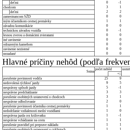
0
-1
deťmi
3
1
chodcom
2
2
deťmi
0
0
zamestnancom SŽD
1
1
iným účastníkom cestnej premávky
0
0
závadou komunikácie
0
-1
technickou závadou vozidla
0
0
lesnou zverou a domácimi zvieratami
0
0
iné zavinenie
0
0
odrazeným kameňom
0
0
zavinenie nezistené
0
0
nezadané
Hlavné príčiny nehôd (podľa frekven
počet nehôd
usmrt
Snina
+/-
porušenie povinnosti vodiča
25
9
9
5
nedovolená rýchlosť jazdy
5
-1
nesprávny spôsob jazdy
3
3
nesprávne predchádzanie
3
1
porušenie osobitných ustanovení o chodcoch
2
0
nesprávne odbočovanie
1
1
porušenie povinnosti účastníka cestnej premávky
1
0
nedodržanie vzdialenosti medzi vozidlami
1
-1
nesprávna jazda cez križovatku
1
1
nesprávne vchádzanie na cestu
1
1
porušenie pravidiel pri preprave nákladu
1
1
porušenie osobitných ustanovení o cyklistoch