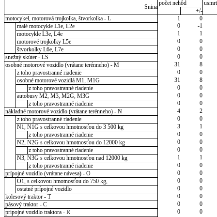
počet nehôd
usmrt
Snina
+/-
motocykel, motorová trojkolka, štvorkolka - L
1
0
0
-1
malé motocykle L1e, L2e
1
1
motocykle L3e, L4e
0
0
motorové trojkolky L5e
0
0
štvorkolky L6e, L7e
0
0
snežný skúter - LS
31
8
osobné motorové vozidlo (vrátane terénneho) - M
0
0
z toho pravostranné riadenie
31
8
osobné motorové vozidlá M1, M1G
0
0
z toho pravostranné riadenie
0
0
autobusy M2, M3, M2G, M3G
0
0
z toho pravostranné riadenie
4
2
nákladné motorové vozidlo (vrátane terénneho) - N
0
0
z toho pravostranné riadenie
3
1
N1, N1G s celkovou hmotnosťou do 3 500 kg
0
0
z toho pravostranné riadenie
0
0
N2, N2G s celkovou hmotnosťou do 12000 kg
0
0
z toho pravostranné riadenie
1
1
N3, N3G s celkovou hmotnosťou nad 12000 kg
0
0
z toho pravostranné riadenie
0
0
prípojné vozidlo (vrátane návesa) - O
0
0
O1, s celkovou hmotnosťou do 750 kg,
0
0
ostatné prípojné vozidlo
0
0
kolesový traktor - T
0
0
pásový traktor - C
0
0
prípojné vozidlo traktora - R