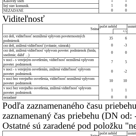
1
1
Kašovitý sneh
1
0
Iný stav komunik.
0
0
NEZADANÉ
Viditeľnosť
počet nehôd
usmrt
Snina
+/-
cez deň, viditeľnosť neznížená vplyvom poveternostných
35
6
podmienok
0
-3
cez deň, znížená viditeľnosť (svitanie, súmrak)
cez deň, znížená viditeľnosť vplyvom poveter. podmienok (hmla,
0
0
sneženie, dážď ...)
v noci - s verejným osvetlením, viditeľnosť neznížená vplyvom
7
5
poveter. podmienok
v noci - s verejným osvetlením, znížená viditeľnosť vplyvom
0
-2
poveter. podmienok
v noci bez verejného osvetlenia, viditeľnosť neznížená vplyvom
10
10
poveter. podmienok
v noci bez verejného osvetlenia, znížená viditeľnosť vplyvom
1
1
poveter. podmienok
0
0
nezadané
Podľa zaznamenaného času priebehu
zaznamenaný čas priebehu (DN od: -
Ostatné sú zaradené pod položku "ne
počet nehôd
usmrt
Snina