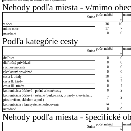
Nehody podľa miesta - v/mimo obec
počet nehôd
usmrt
Snina
+/-
v obci
36
10
17
7
mimo obec
0
0
nezadané
Podľa kategórie cesty
počet nehôd
usmrt
Snina
+/-
diaľnica
0
0
0
0
diaľničný privádzač
0
0
rýchlostná cesta
0
0
rýchlostný privádzač
18
3
cesta I. triedy
8
7
cesta II. triedy
6
4
cesta III. triedy
0
-2
komunikácia účelová - poľné a lesné cesty
komunikácia účelová - ostatné (parkoviská, príjazdy k továrňam,
7
2
pieskovňam, skladom a pod.)
14
3
komunikácia v km systéme nesledovaná
0
0
nezadané
Nehody podľa miesta - špecifické ob
počet nehôd
usmrt
Snina
+/-