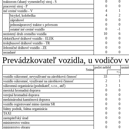
0
0
traktorom ťahaný vymeniteľný stroj - S
0
0
pracovný stroj - P
4
1
iné cestné vozidlo - V
4
2
bicykel, kolobežka
0
0
záprahové
0
0
jednonápravový traktor s prívesom
0
-1
ostatné iné cestné vozidlo
10
6
nezistený druh cestného vozidla
0
0
električkové dráhové vozidlo - ELEK
0
0
trolejbusové dráhové vozidlo - TR
0
0
železničné dráhové vozidlo - ZE
0
0
nezadané
Prevádzkovateľ vozidla, u vodičov 
počet nehôd
usmrt
Snina
+/-
vozidlo súkromné, nevyužívané na zárobkovú činnosť
33
7
2
1
vozidlo súkromné, využívané na zárobkovú činnosť
3
1
súkromná organizácia (podnikateľ, s.r.o., atď)
0
0
mestská hromadná doprava
0
0
verejná hromadná doprava
0
0
medzinárodná kamiónová doprava
0
0
vozidlo registrované mimo územia SR
0
0
štátny podnik, štátna organizácia
0
0
TAXI
0
0
zastupiteľský úrad
0
0
ministerstvo vnútra
0
0
ministerstvo obrany