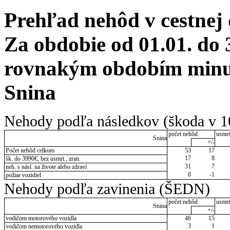
Prehľad nehôd v cestnej
Za obdobie od 01.01. do 
rovnakým obdobím minul
Snina
Nehody podľa následkov (škoda v 1
počet nehôd
usmrt
Snina
+/-
Počet nehôd celkom
53
17
17
8
šk. do 3990€, bez usmrt., zran.
31
7
neh. s násl. na živote alebo zdraví
0
-1
požiar vozidiel
Nehody podľa zavinenia (ŠEDN)
počet nehôd
usmrt
Snina
+/-
vodičom motorového vozidla
46
15
3
1
vodičom nemotorového vozidla