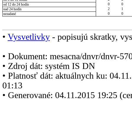
0
0
od 12 do 24 hodín
2
1
nad 24 hodín
0
0
nezadané
•
Vysvetlivky
- popisujú skratky, vys
• Dokument: mesacna/dnvr/dnvr-570
• Zdroj dát: systém IS DN
• Platnosť dát: aktuálnych ku: 04.1
01:13
• Generované: 04.11.2015 19:25 (ce