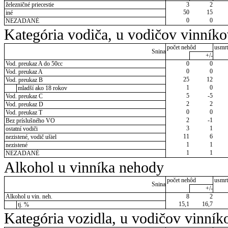
železničné priecestie
3
2
50
15
iné
0
0
NEZADANÉ
Kategória vodiča, u vodičov vinník
počet nehôd
usmrt
Snina
+/-
Vod. preukaz A do 50cc
0
0
0
0
Vod. preukaz A
25
12
Vod. preukaz B
1
0
mladší ako 18 rokov
5
-5
Vod. preukaz C
2
2
Vod. preukaz D
0
0
Vod. preukaz T
2
-1
Bez príslušného VO
3
1
ostatní vodiči
11
6
nezistené, vodič ušiel
1
1
nezistené
1
1
NEZADANÉ
Alkohol u vinníka nehody
počet nehôd
usmrt
Snina
+/-
Alkohol u vin. neh.
8
2
15,1
16,7
tj. %
Kategória vozidla, u vodičov vinník