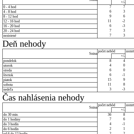
+/-
0 - 4 hod
7
7
6
3
4 - 8 hod
9
6
8 - 12 hod
11
-2
12 - 16 hod
6
-3
16 - 20 hod
7
3
20 - 24 hod
7
3
nezistené
Deň nehody
počet nehôd
usmrt
Snina
+/-
pondelok
8
4
4
0
utorok
6
0
streda
6
-1
štvrtok
15
9
piatok
11
8
sobota
3
-3
nedeľa
Čas nahlásenia nehody
počet nehôd
usmrt
Snina
+/-
do 30 min.
36
8
7
6
do 1 hodiny
4
-1
do 3 hodín
2
1
do 6 hodín
2
2
od 6 do 12 hodín