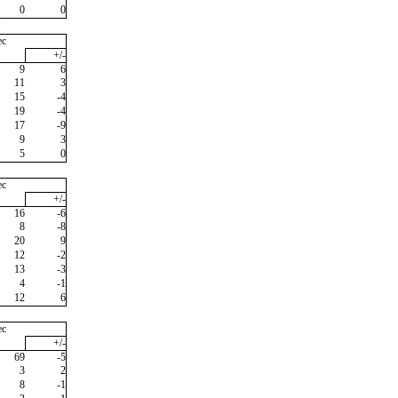
0
0
"
ec
+/-
9
6
11
3
15
-4
19
-4
17
-9
9
3
5
0
ec
+/-
16
-6
8
-8
20
9
12
-2
13
-3
4
-1
12
6
ec
+/-
69
-5
3
2
8
-1