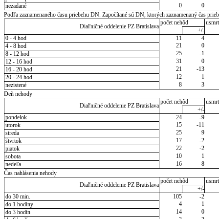
0
0
nezadané
Podľa zaznamenaného času priebehu DN. Započítané sú DN, ktorých zaznamenaný čas priebeh
počet nehôd
usmrt
Diaľničné oddelenie PZ Bratislava
+/-
0 - 4 hod
11
4
21
0
4 - 8 hod
25
-1
8 - 12 hod
31
0
12 - 16 hod
21
-13
16 - 20 hod
12
1
20 - 24 hod
8
3
nezistené
Deň nehody
počet nehôd
usmrt
Diaľničné oddelenie PZ Bratislava
+/-
pondelok
24
-9
15
-11
utorok
25
9
streda
17
-2
štvrtok
22
-2
piatok
10
1
sobota
16
8
nedeľa
Čas nahlásenia nehody
počet nehôd
usmrt
Diaľničné oddelenie PZ Bratislava
+/-
do 30 min.
105
-2
4
1
do 1 hodiny
14
0
do 3 hodín