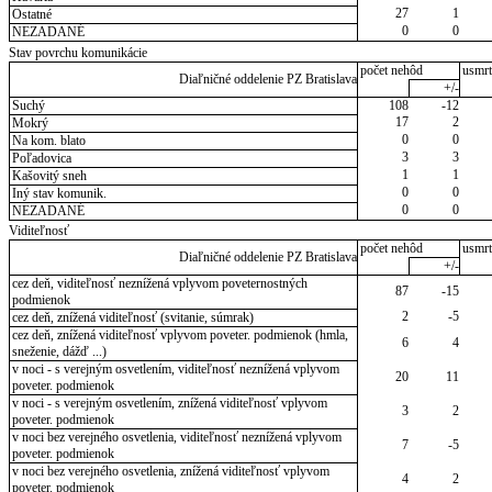
27
1
Ostatné
0
0
NEZADANÉ
Stav povrchu komunikácie
počet nehôd
usmrt
Diaľničné oddelenie PZ Bratislava
+/-
Suchý
108
-12
17
2
Mokrý
0
0
Na kom. blato
3
3
Poľadovica
1
1
Kašovitý sneh
0
0
Iný stav komunik.
0
0
NEZADANÉ
Viditeľnosť
počet nehôd
usmrt
Diaľničné oddelenie PZ Bratislava
+/-
cez deň, viditeľnosť neznížená vplyvom poveternostných
87
-15
podmienok
2
-5
cez deň, znížená viditeľnosť (svitanie, súmrak)
cez deň, znížená viditeľnosť vplyvom poveter. podmienok (hmla,
6
4
sneženie, dážď ...)
v noci - s verejným osvetlením, viditeľnosť neznížená vplyvom
20
11
poveter. podmienok
v noci - s verejným osvetlením, znížená viditeľnosť vplyvom
3
2
poveter. podmienok
v noci bez verejného osvetlenia, viditeľnosť neznížená vplyvom
7
-5
poveter. podmienok
v noci bez verejného osvetlenia, znížená viditeľnosť vplyvom
4
2
poveter. podmienok