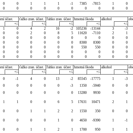
0
0
1
1
1
-1
7385
-7815
1
0
0
0
0
0
0
0
0
0
0
0
ení účast.
ťažko zran. účast.
ľahko zran. účast.
hmotná škoda
alkohol
ob
+/-
+/-
+/-
+/-
+/-
1
0
4
2
16
-2
105236
-13144
3
-3
0
0
2
0
8
5
11620
-7110
2
1
0
0
0
0
0
0
0
0
0
0
0
0
0
0
0
0
8300
8300
0
0
0
0
0
0
0
0
550
550
0
0
0
0
0
0
0
0
0
0
0
0
0
0
0
0
0
0
0
0
0
0
ení účast.
ťažko zran. účast.
ľahko zran. účast.
hmotná škoda
alkohol
ob
+/-
+/-
+/-
+/-
+/-
0
-1
4
0
13
-2
85545
-17775
1
-3
0
0
0
0
0
-3
1350
-5940
0
0
0
0
0
0
0
0
13280
9930
0
0
1
1
0
0
6
5
17631
10471
2
1
0
0
1
1
2
2
1550
350
0
0
0
0
0
0
1
0
4650
-9390
1
-1
0
0
1
1
2
1
1700
950
1
1