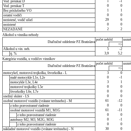
1
-1
Vod. preukaz D
0
0
Vod. preukaz T
1
1
Bez príslušného VO
0
0
ostatní vodiči
29
6
nezistené, vodič ušiel
0
0
nezistené
2
2
NEZADANÉ
Alkohol u vinníka nehody
počet nehôd
usmrt
Diaľničné oddelenie PZ Bratislava
+/-
Alkohol u vin. neh.
5
-2
3,9
5,2
tj. %
Kategória vozidla, u vodičov vinníkov
počet nehôd
usmrt
Diaľničné oddelenie PZ Bratislava
+/-
motocykel, motorová trojkolka, štvorkolka - L
3
0
0
-1
malé motocykle L1e, L2e
3
1
motocykle L3e, L4e
0
0
motorové trojkolky L5e
0
0
štvorkolky L6e, L7e
0
0
snežný skúter - LS
61
-12
osobné motorové vozidlo (vrátane terénneho) - M
0
0
z toho pravostranné riadenie
61
-11
osobné motorové vozidlá M1, M1G
0
0
z toho pravostranné riadenie
0
-1
autobusy M2, M3, M2G, M3G
0
0
z toho pravostranné riadenie
30
0
nákladné motorové vozidlo (vrátane terénneho) - N