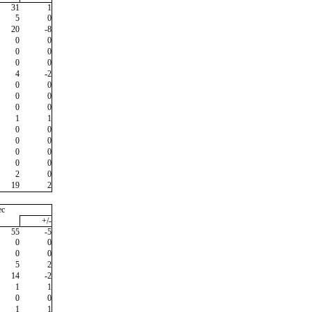
31
1
5
0
20
-8
0
0
0
0
0
0
4
-2
0
0
0
0
0
0
1
1
0
0
0
0
0
0
0
0
2
0
19
2
ec
+/-
55
-5
0
0
0
0
5
2
14
-2
1
1
0
0
1
1