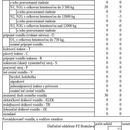
0
0
z toho pravostranné riadenie
20
9
N1, N1G s celkovou hmotnosťou do 3 500 kg
0
0
z toho pravostranné riadenie
1
-3
N2, N2G s celkovou hmotnosťou do 12000 kg
0
0
z toho pravostranné riadenie
9
-6
N3, N3G s celkovou hmotnosťou nad 12000 kg
0
0
z toho pravostranné riadenie
0
0
prípojné vozidlo (vrátane návesa) - O
0
0
O1, s celkovou hmotnosťou do 750 kg,
0
0
ostatné prípojné vozidlo
0
0
kolesový traktor - T
0
0
pásový traktor - C
0
0
prípojné vozidlo traktora - R
0
0
traktorom ťahaný vymeniteľný stroj - S
0
0
pracovný stroj - P
0
0
iné cestné vozidlo - V
0
0
bicykel, kolobežka
0
0
záprahové
0
0
jednonápravový traktor s prívesom
0
0
ostatné iné cestné vozidlo
30
8
nezistený druh cestného vozidla
0
0
električkové dráhové vozidlo - ELEK
0
0
trolejbusové dráhové vozidlo - TR
0
0
železničné dráhové vozidlo - ZE
0
0
nezadané
Prevádzkovateľ vozidla, u vodičov vinníkov
počet nehôd
usmrt
Diaľničné oddelenie PZ Bratislava
+/-