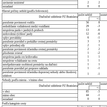
2
2
zavinenie nezistené
0
0
nezadané
Hlavné príčiny nehôd (podľa frekvencie)
počet nehôd
usmrt
Diaľničné oddelenie PZ Bratislava
+/-
porušenie povinnosti vodiča
56
8
29
-3
nedodržanie vzdialenosti medzi vozidlami
13
-6
nesprávna jazda v jazdných pruhoch
12
-6
nedovolená rýchlosť jazdy
6
-1
vplyv prevádzky
3
3
porušenie pravidiel o prekážke cestnej premávky
2
1
vplyv prírodnej sily
2
2
porušenie povinnosti účastníka cestnej premávky
1
-2
pôsobenie zvierať
1
1
nesprávna jazda cez križovatku
1
1
nesprávne vchádzanie na cestu
1
1
nerešpektovanie osobitosti premávky na diaľnici
1
-1
porušenie pravidiel pri preprave nákladu
porušenie povinnosti účastníka dopravnej nehody alebo škodovej
1
-1
udalosti
Nehody podľa miesta - v/mimo obec
počet nehôd
usmrt
Diaľničné oddelenie PZ Bratislava
+/-
v obci
85
-5
44
-1
mimo obec
0
0
nezadané
Podľa kategórie cesty