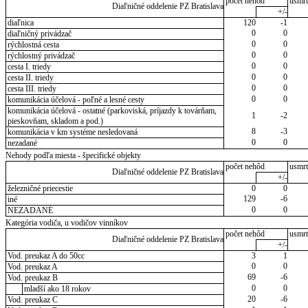
počet nehôd
usmrt
Diaľničné oddelenie PZ Bratislava
+/-
diaľnica
120
-1
0
0
diaľničný privádzač
0
0
rýchlostná cesta
0
0
rýchlostný privádzač
0
0
cesta I. triedy
0
0
cesta II. triedy
0
0
cesta III. triedy
0
0
komunikácia účelová - poľné a lesné cesty
komunikácia účelová - ostatné (parkoviská, príjazdy k továrňam,
1
-2
pieskovňam, skladom a pod.)
8
-3
komunikácia v km systéme nesledovaná
0
0
nezadané
Nehody podľa miesta - špecifické objekty
počet nehôd
usmrt
Diaľničné oddelenie PZ Bratislava
+/-
železničné priecestie
0
0
129
-6
iné
0
0
NEZADANÉ
Kategória vodiča, u vodičov vinníkov
počet nehôd
usmrt
Diaľničné oddelenie PZ Bratislava
+/-
Vod. preukaz A do 50cc
3
1
0
0
Vod. preukaz A
69
-6
Vod. preukaz B
0
0
mladší ako 18 rokov
20
-6
Vod. preukaz C