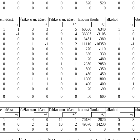
0
0
0
0
0
0
520
520
0
0
0
0
0
0
0
0
0
0
0
0
ení účast.
ťažko zran. účast.
ľahko zran. účast.
hmotná škoda
alkohol
ob
+/-
+/-
+/-
+/-
+/-
1
1
3
3
3
-5
60650
6340
1
-3
0
-1
0
0
9
4
38805
-3105
1
0
0
0
0
0
1
0
8451
-389
1
1
0
0
1
-1
9
2
11110
-16350
1
-1
0
0
0
0
0
0
270
-110
0
0
0
0
0
0
0
0
330
330
0
0
0
0
0
0
0
0
20
-480
0
0
0
0
0
0
1
1
2850
2850
0
0
0
0
0
0
0
0
500
-350
0
0
0
0
0
0
0
0
450
450
0
0
0
0
1
1
1
1
1800
1800
0
0
0
0
1
1
0
0
400
400
1
1
0
0
0
0
0
0
20
-90
0
0
0
0
0
0
0
0
50
-600
0
0
ení účast.
ťažko zran. účast.
ľahko zran. účast.
hmotná škoda
alkohol
ob
+/-
+/-
+/-
+/-
+/-
1
0
4
0
14
1
76136
2826
5
3
0
0
2
2
10
2
49570
-14230
0
-5
0
0
0
0
0
0
0
0
0
0