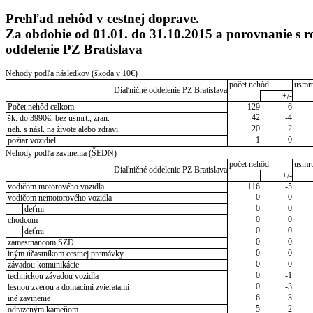
Prehľad nehôd v cestnej doprave.
Za obdobie od 01.01. do 31.10.2015 a porovnanie s 
oddelenie PZ Bratislava
Nehody podľa následkov (škoda v 10€)
počet nehôd
usmrt
Diaľničné oddelenie PZ Bratislava
+/-
Počet nehôd celkom
129
-6
42
-4
šk. do 3990€, bez usmrt., zran.
20
2
neh. s násl. na živote alebo zdraví
1
0
požiar vozidiel
Nehody podľa zavinenia (ŠEDN)
počet nehôd
usmrt
Diaľničné oddelenie PZ Bratislava
+/-
vodičom motorového vozidla
116
-5
0
0
vodičom nemotorového vozidla
0
0
deťmi
0
0
chodcom
0
0
deťmi
0
0
zamestnancom SŽD
0
0
iným účastníkom cestnej premávky
0
0
závadou komunikácie
0
-1
technickou závadou vozidla
0
-3
lesnou zverou a domácimi zvieratami
6
3
iné zavinenie
5
-2
odrazeným kameňom