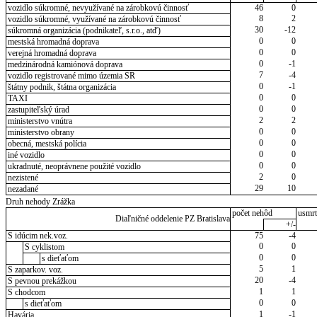
vozidlo súkromné, nevyužívané na zárobkovú činnosť
46
0
8
2
vozidlo súkromné, využívané na zárobkovú činnosť
30
-12
súkromná organizácia (podnikateľ, s.r.o., atď)
0
0
mestská hromadná doprava
0
0
verejná hromadná doprava
0
-1
medzinárodná kamiónová doprava
7
-4
vozidlo registrované mimo územia SR
0
-1
štátny podnik, štátna organizácia
0
0
TAXI
0
0
zastupiteľský úrad
2
2
ministerstvo vnútra
0
0
ministerstvo obrany
0
0
obecná, mestská polícia
0
0
iné vozidlo
0
0
ukradnuté, neoprávnene použité vozidlo
2
0
nezistené
29
10
nezadané
Druh nehody Zrážka
počet nehôd
usmrt
Diaľničné oddelenie PZ Bratislava
+/-
S idúcim nek.voz.
75
-4
0
0
S cyklistom
0
0
s dieťaťom
5
1
S zaparkov. voz.
20
-4
S pevnou prekážkou
1
1
S chodcom
0
0
s dieťaťom
1
-1
Havária