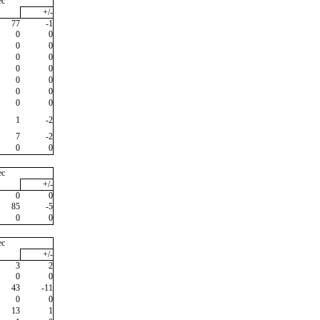
ec
+/-
77
-1
0
0
0
0
0
0
0
0
0
0
0
0
0
0
1
-2
7
-2
0
0
ec
+/-
0
0
85
-5
0
0
ec
+/-
3
2
0
0
43
-11
0
0
13
1