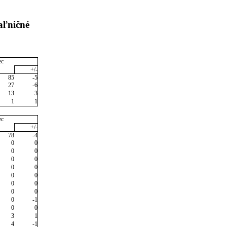
aľničné
ec
+/-
85
-5
27
-6
13
3
1
1
ec
+/-
78
-4
0
0
0
0
0
0
0
0
0
0
0
0
0
0
0
-1
0
0
3
1
4
-1