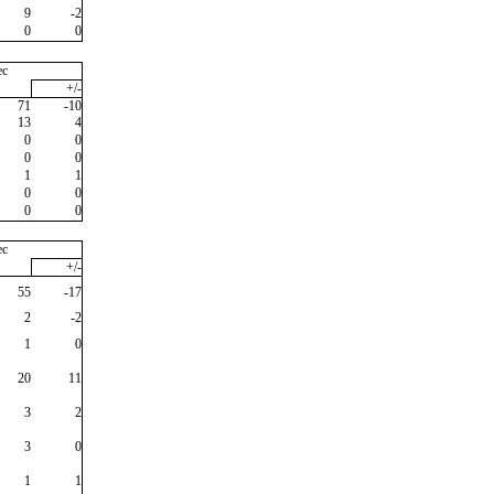
9
-2
0
0
ec
+/-
71
-10
13
4
0
0
0
0
1
1
0
0
0
0
ec
+/-
55
-17
2
-2
1
0
20
11
3
2
3
0
1
1