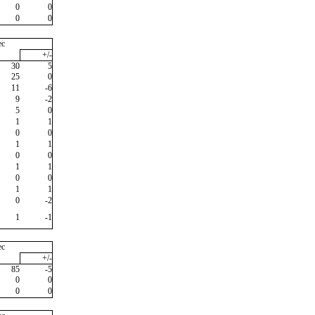
0
0
0
0
ec
+/-
30
5
25
0
11
-6
9
-2
5
0
1
1
0
0
1
1
0
0
1
1
0
0
1
1
0
-2
1
-1
ec
+/-
85
-5
0
0
0
0