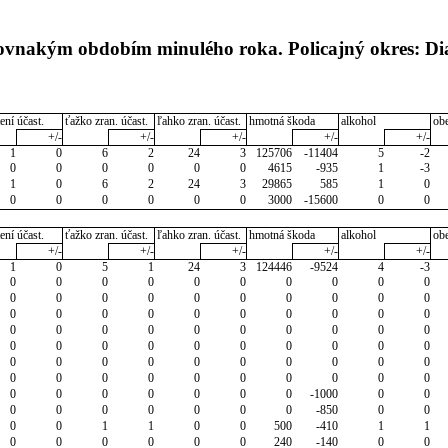
rovnakým obdobím minulého roka. Policajný okres: Di
ení účast.
ťažko zran. účast.
ľahko zran. účast.
hmotná škoda
alkohol
ob
+/-
+/-
+/-
+/-
+/-
1
0
6
2
24
3
125706
-11404
5
-2
0
0
0
0
0
0
4615
-935
1
-3
1
0
6
2
24
3
29865
585
1
0
0
0
0
0
0
0
3000
-15600
0
0
ení účast.
ťažko zran. účast.
ľahko zran. účast.
hmotná škoda
alkohol
ob
+/-
+/-
+/-
+/-
+/-
1
0
5
1
24
3
124446
-9524
4
-3
0
0
0
0
0
0
0
0
0
0
0
0
0
0
0
0
0
0
0
0
0
0
0
0
0
0
0
0
0
0
0
0
0
0
0
0
0
0
0
0
0
0
0
0
0
0
0
0
0
0
0
0
0
0
0
0
0
0
0
0
0
0
0
0
0
0
0
0
0
0
0
0
0
0
0
0
0
-1000
0
0
0
0
0
0
0
0
0
-850
0
0
0
0
1
1
0
0
500
-410
1
1
0
0
0
0
0
0
240
-140
0
0