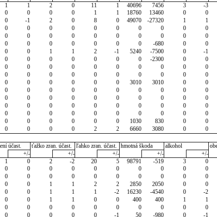
1
1
2
0
11
1
40696
7456
3
-3
0
0
0
0
1
1
18760
13460
0
0
0
-1
2
0
8
0
49070
-27320
1
1
0
0
0
0
0
0
0
0
0
0
0
0
0
0
0
0
0
0
0
0
0
0
0
0
0
0
0
-680
0
0
0
0
1
1
2
-1
5240
-7500
0
-1
0
0
0
0
0
0
0
-2300
0
0
0
0
0
0
0
0
0
0
0
0
0
0
0
0
0
0
0
0
0
0
0
0
0
0
0
0
3010
3010
0
0
0
0
0
0
0
0
0
0
0
0
0
0
0
0
0
0
0
0
0
0
0
0
0
0
0
0
0
0
0
0
0
0
0
0
0
0
0
0
0
0
0
0
0
0
0
0
1030
830
0
0
0
0
0
0
2
2
6660
3080
0
0
ení účast.
ťažko zran. účast.
ľahko zran. účast.
hmotná škoda
alkohol
ob
+/-
+/-
+/-
+/-
+/-
1
0
2
-2
20
5
98791
-519
3
0
0
0
0
0
0
0
0
0
0
0
0
0
0
0
0
0
0
0
0
0
0
0
1
1
2
2
2850
2050
0
0
0
0
1
1
1
-2
16230
-4540
0
-2
0
0
1
1
0
0
400
400
1
1
0
0
0
0
0
0
0
0
0
0
0
0
0
0
0
-1
50
-980
0
-1