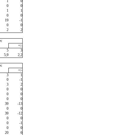
1
0
0
0
1
1
0
0
19
-1
0
0
2
2
ec
+/-
5
3
5,9
2,2
ec
+/-
3
1
0
-1
3
2
0
0
0
0
0
0
39
-13
0
0
39
-12
0
0
0
-1
0
0
20
6