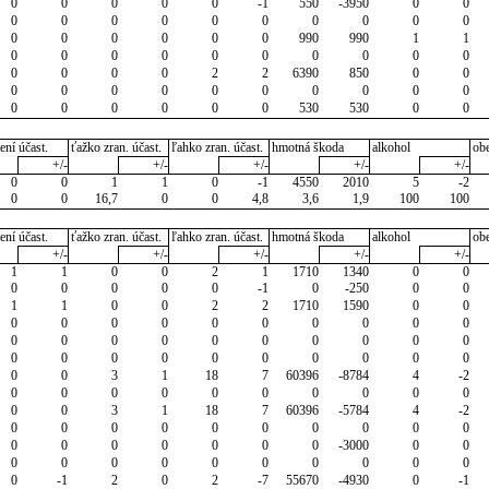
0
0
0
0
0
-1
550
-3950
0
0
0
0
0
0
0
0
0
0
0
0
0
0
0
0
0
0
990
990
1
1
0
0
0
0
0
0
0
0
0
0
0
0
0
0
2
2
6390
850
0
0
0
0
0
0
0
0
0
0
0
0
0
0
0
0
0
0
530
530
0
0
ení účast.
ťažko zran. účast.
ľahko zran. účast.
hmotná škoda
alkohol
ob
+/-
+/-
+/-
+/-
+/-
0
0
1
1
0
-1
4550
2010
5
-2
0
0
16,7
0
0
4,8
3,6
1,9
100
100
ení účast.
ťažko zran. účast.
ľahko zran. účast.
hmotná škoda
alkohol
ob
+/-
+/-
+/-
+/-
+/-
1
1
0
0
2
1
1710
1340
0
0
0
0
0
0
0
-1
0
-250
0
0
1
1
0
0
2
2
1710
1590
0
0
0
0
0
0
0
0
0
0
0
0
0
0
0
0
0
0
0
0
0
0
0
0
0
0
0
0
0
0
0
0
0
0
3
1
18
7
60396
-8784
4
-2
0
0
0
0
0
0
0
0
0
0
0
0
3
1
18
7
60396
-5784
4
-2
0
0
0
0
0
0
0
0
0
0
0
0
0
0
0
0
0
-3000
0
0
0
0
0
0
0
0
0
0
0
0
0
-1
2
0
2
-7
55670
-4930
0
-1