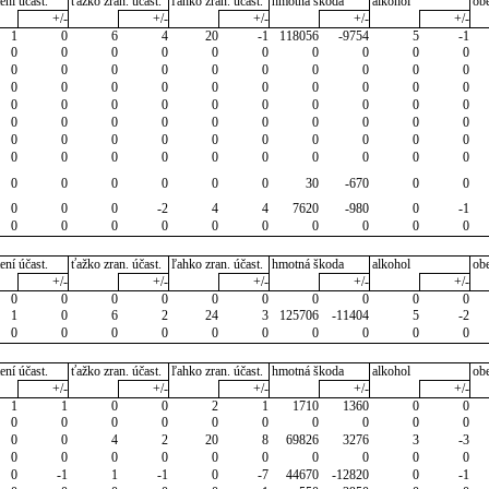
ení účast.
ťažko zran. účast.
ľahko zran. účast.
hmotná škoda
alkohol
ob
+/-
+/-
+/-
+/-
+/-
1
0
6
4
20
-1
118056
-9754
5
-1
0
0
0
0
0
0
0
0
0
0
0
0
0
0
0
0
0
0
0
0
0
0
0
0
0
0
0
0
0
0
0
0
0
0
0
0
0
0
0
0
0
0
0
0
0
0
0
0
0
0
0
0
0
0
0
0
0
0
0
0
0
0
0
0
0
0
0
0
0
0
0
0
0
0
0
0
30
-670
0
0
0
0
0
-2
4
4
7620
-980
0
-1
0
0
0
0
0
0
0
0
0
0
ení účast.
ťažko zran. účast.
ľahko zran. účast.
hmotná škoda
alkohol
ob
+/-
+/-
+/-
+/-
+/-
0
0
0
0
0
0
0
0
0
0
1
0
6
2
24
3
125706
-11404
5
-2
0
0
0
0
0
0
0
0
0
0
ení účast.
ťažko zran. účast.
ľahko zran. účast.
hmotná škoda
alkohol
ob
+/-
+/-
+/-
+/-
+/-
1
1
0
0
2
1
1710
1360
0
0
0
0
0
0
0
0
0
0
0
0
0
0
4
2
20
8
69826
3276
3
-3
0
0
0
0
0
0
0
0
0
0
0
-1
1
-1
0
-7
44670
-12820
0
-1