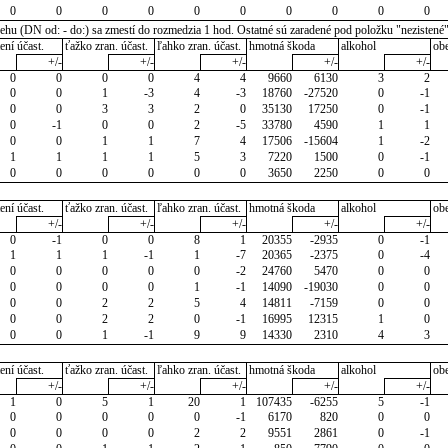
0
0
0
0
0
0
0
0
0
0
u (DN od: - do:) sa zmestí do rozmedzia 1 hod. Ostatné sú zaradené pod položku "nezistené
ení účast.
ťažko zran. účast.
ľahko zran. účast.
hmotná škoda
alkohol
ob
+/-
+/-
+/-
+/-
+/-
0
0
0
0
4
4
9660
6130
3
2
0
0
1
-3
4
-3
18760
-27520
0
-1
0
0
3
3
2
0
35130
17250
0
-1
0
-1
0
0
2
-5
33780
4590
1
1
0
0
1
1
7
4
17506
-15604
1
-2
1
1
1
1
5
3
7220
1500
0
-1
0
0
0
0
0
0
3650
2250
0
0
ení účast.
ťažko zran. účast.
ľahko zran. účast.
hmotná škoda
alkohol
ob
+/-
+/-
+/-
+/-
+/-
0
-1
0
0
8
1
20355
-2935
0
-1
1
1
1
-1
1
-7
20365
-2375
0
-4
0
0
0
0
0
-2
24760
5470
0
0
0
0
0
0
1
-1
14090
-19030
0
0
0
0
2
2
5
4
14811
-7159
0
0
0
0
2
2
0
-1
16995
12315
1
0
0
0
1
-1
9
9
14330
2310
4
3
ení účast.
ťažko zran. účast.
ľahko zran. účast.
hmotná škoda
alkohol
ob
+/-
+/-
+/-
+/-
+/-
1
0
5
1
20
1
107435
-6255
5
-1
0
0
0
0
0
-1
6170
820
0
0
0
0
0
0
2
2
9551
2861
0
-1