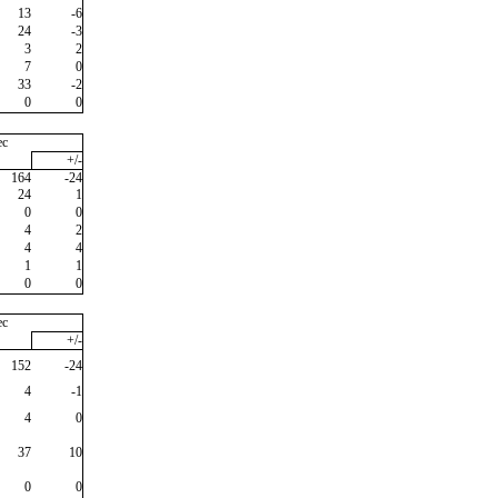
13
-6
24
-3
3
2
7
0
33
-2
0
0
ec
+/-
164
-24
24
1
0
0
4
2
4
4
1
1
0
0
ec
+/-
152
-24
4
-1
4
0
37
10
0
0