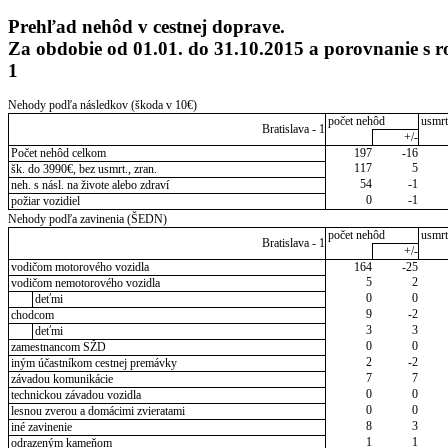
Prehľad nehôd v cestnej doprave.
Za obdobie od 01.01. do 31.10.2015 a porovnanie s 
1
Nehody podľa následkov (škoda v 10€)
počet nehôd
usmrt
Bratislava - 1
+/-
Počet nehôd celkom
197
-16
117
5
šk. do 3990€, bez usmrt., zran.
54
-1
neh. s násl. na živote alebo zdraví
0
-1
požiar vozidiel
Nehody podľa zavinenia (ŠEDN)
počet nehôd
usmrt
Bratislava - 1
+/-
vodičom motorového vozidla
164
-25
5
2
vodičom nemotorového vozidla
0
0
deťmi
9
-2
chodcom
3
3
deťmi
0
0
zamestnancom SŽD
2
-2
iným účastníkom cestnej premávky
7
7
závadou komunikácie
0
0
technickou závadou vozidla
0
0
lesnou zverou a domácimi zvieratami
8
3
iné zavinenie
1
1
odrazeným kameňom