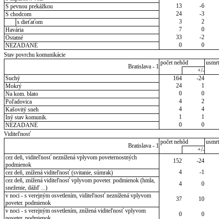
13
-6
S pevnou prekážkou
24
-3
S chodcom
3
2
s dieťaťom
7
0
Havária
33
-2
Ostatné
0
0
NEZADANÉ
Stav povrchu komunikácie
počet nehôd
usmrt
Bratislava - 1
+/-
Suchý
164
-24
24
1
Mokrý
0
0
Na kom. blato
4
2
Poľadovica
4
4
Kašovitý sneh
1
1
Iný stav komunik.
0
0
NEZADANÉ
Viditeľnosť
počet nehôd
usmrt
Bratislava - 1
+/-
cez deň, viditeľnosť neznížená vplyvom poveternostných
152
-24
podmienok
4
-1
cez deň, znížená viditeľnosť (svitanie, súmrak)
cez deň, znížená viditeľnosť vplyvom poveter. podmienok (hmla,
4
0
sneženie, dážď ...)
v noci - s verejným osvetlením, viditeľnosť neznížená vplyvom
37
10
poveter. podmienok
v noci - s verejným osvetlením, znížená viditeľnosť vplyvom
0
0
poveter. podmienok