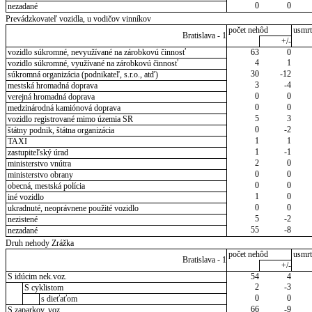
0
0
nezadané
Prevádzkovateľ vozidla, u vodičov vinníkov
počet nehôd
usmrt
Bratislava - 1
+/-
vozidlo súkromné, nevyužívané na zárobkovú činnosť
63
0
4
1
vozidlo súkromné, využívané na zárobkovú činnosť
30
-12
súkromná organizácia (podnikateľ, s.r.o., atď)
3
-4
mestská hromadná doprava
0
0
verejná hromadná doprava
0
0
medzinárodná kamiónová doprava
5
3
vozidlo registrované mimo územia SR
0
-2
štátny podnik, štátna organizácia
1
1
TAXI
1
-1
zastupiteľský úrad
2
0
ministerstvo vnútra
0
0
ministerstvo obrany
0
0
obecná, mestská polícia
1
0
iné vozidlo
0
0
ukradnuté, neoprávnene použité vozidlo
5
-2
nezistené
55
-8
nezadané
Druh nehody Zrážka
počet nehôd
usmrt
Bratislava - 1
+/-
S idúcim nek.voz.
54
4
2
-3
S cyklistom
0
0
s dieťaťom
66
-9
S zaparkov. voz.