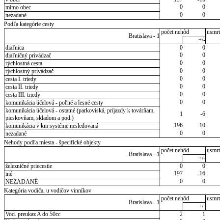
0
0
mimo obec
0
0
nezadané
Podľa kategórie cesty
počet nehôd
usmrt
Bratislava - 1
+/-
diaľnica
0
0
0
0
diaľničný privádzač
0
0
rýchlostná cesta
0
0
rýchlostný privádzač
0
0
cesta I. triedy
0
0
cesta II. triedy
0
0
cesta III. triedy
0
0
komunikácia účelová - poľné a lesné cesty
komunikácia účelová - ostatné (parkoviská, príjazdy k továrňam,
1
-6
pieskovňam, skladom a pod.)
196
-10
komunikácia v km systéme nesledovaná
0
0
nezadané
Nehody podľa miesta - špecifické objekty
počet nehôd
usmrt
Bratislava - 1
+/-
železničné priecestie
0
0
197
-16
iné
0
0
NEZADANÉ
Kategória vodiča, u vodičov vinníkov
počet nehôd
usmrt
Bratislava - 1
+/-
Vod. preukaz A do 50cc
2
1