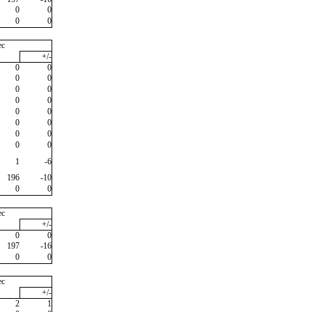
0
0
0
0
ec
+/-
0
0
0
0
0
0
0
0
0
0
0
0
0
0
0
0
1
-6
196
-10
0
0
ec
+/-
0
0
197
-16
0
0
ec
+/-
2
1