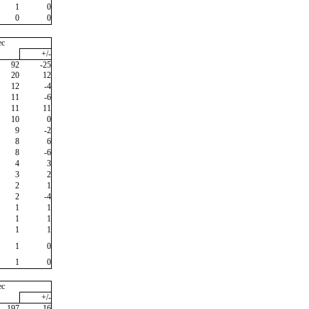
1
0
0
0
ec
+/-
92
-25
20
12
12
-4
11
-6
11
11
10
0
9
-2
8
6
8
-6
4
3
3
2
2
1
2
-4
1
1
1
1
1
1
1
0
1
0
ec
+/-
197
-16