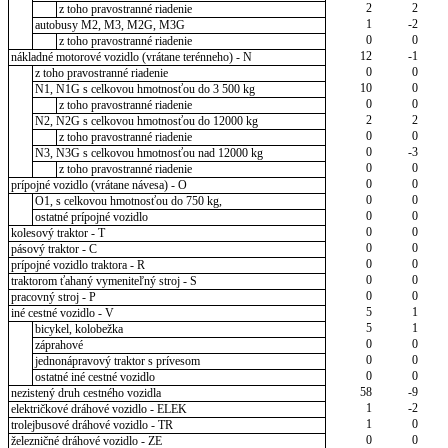
2
2
z toho pravostranné riadenie
1
-2
autobusy M2, M3, M2G, M3G
0
0
z toho pravostranné riadenie
12
-1
nákladné motorové vozidlo (vrátane terénneho) - N
0
0
z toho pravostranné riadenie
10
0
N1, N1G s celkovou hmotnosťou do 3 500 kg
0
0
z toho pravostranné riadenie
2
2
N2, N2G s celkovou hmotnosťou do 12000 kg
0
0
z toho pravostranné riadenie
0
-3
N3, N3G s celkovou hmotnosťou nad 12000 kg
0
0
z toho pravostranné riadenie
0
0
prípojné vozidlo (vrátane návesa) - O
0
0
O1, s celkovou hmotnosťou do 750 kg,
0
0
ostatné prípojné vozidlo
0
0
kolesový traktor - T
0
0
pásový traktor - C
0
0
prípojné vozidlo traktora - R
0
0
traktorom ťahaný vymeniteľný stroj - S
0
0
pracovný stroj - P
5
1
iné cestné vozidlo - V
5
1
bicykel, kolobežka
0
0
záprahové
0
0
jednonápravový traktor s prívesom
0
0
ostatné iné cestné vozidlo
58
-9
nezistený druh cestného vozidla
1
-2
električkové dráhové vozidlo - ELEK
1
0
trolejbusové dráhové vozidlo - TR
0
0
železničné dráhové vozidlo - ZE