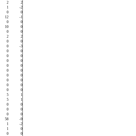
2
2
1
-2
0
0
12
-1
0
0
10
0
0
0
2
2
0
0
0
-3
0
0
0
0
0
0
0
0
0
0
0
0
0
0
0
0
0
0
5
1
5
1
0
0
0
0
0
0
58
-9
1
-2
1
0
0
0