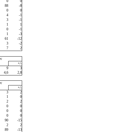
0
0
88
-8
0
0
4
-1
3
-1
1
1
0
-1
1
-3
61
-12
3
-2
7
2
ec
+/-
9
3
4,6
2,8
ec
+/-
3
2
1
0
2
2
0
0
0
0
0
0
90
-15
2
2
89
-13