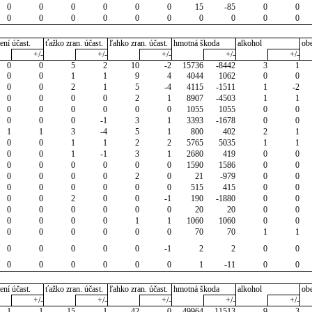
0
0
0
0
0
0
15
-85
0
0
0
0
0
0
0
0
0
0
0
0
ení účast.
ťažko zran. účast.
ľahko zran. účast.
hmotná škoda
alkohol
ob
+/-
+/-
+/-
+/-
+/-
0
0
5
2
10
-2
15736
-8442
3
1
0
0
1
1
9
4
4044
1062
0
0
0
0
2
1
5
-4
4115
-1511
1
-2
0
0
0
0
2
1
8907
-4503
1
1
0
0
0
0
0
0
1055
1055
0
0
0
0
0
-1
3
1
3393
-1678
0
0
1
1
3
-4
5
1
800
402
2
1
0
0
1
1
2
2
5765
5035
1
1
0
0
1
-1
3
1
2680
419
0
0
0
0
0
0
0
0
1590
1586
0
0
0
0
0
0
2
0
21
-979
0
0
0
0
0
0
0
0
515
415
0
0
0
0
2
0
0
-1
190
-1880
0
0
0
0
0
0
0
0
20
20
0
0
0
0
0
0
1
1
1060
1060
0
0
0
0
0
0
0
0
70
70
1
1
0
0
0
0
0
-1
2
2
0
0
0
0
0
0
0
0
1
-11
0
0
ení účast.
ťažko zran. účast.
ľahko zran. účast.
hmotná škoda
alkohol
ob
+/-
+/-
+/-
+/-
+/-
1
1
15
-1
42
0
49964
-11513
9
3