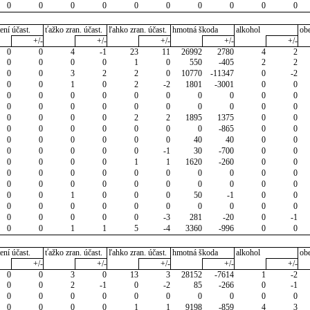
0
0
0
0
0
0
0
0
0
0
ení účast.
ťažko zran. účast.
ľahko zran. účast.
hmotná škoda
alkohol
ob
+/-
+/-
+/-
+/-
+/-
0
0
4
-1
23
11
26992
2780
4
2
0
0
0
0
1
0
550
-405
2
2
0
0
3
2
2
0
10770
-11347
0
-2
0
0
1
0
2
-2
1801
-3001
0
0
0
0
0
0
0
0
0
0
0
0
0
0
0
0
0
0
0
0
0
0
0
0
0
0
2
2
1895
1375
0
0
0
0
0
0
0
0
0
-865
0
0
0
0
0
0
0
0
40
40
0
0
0
0
0
0
0
-1
30
-700
0
0
0
0
0
0
1
1
1620
-260
0
0
0
0
0
0
0
0
0
0
0
0
0
0
0
0
0
0
0
0
0
0
0
0
1
0
0
0
50
-1
0
0
0
0
0
0
0
0
0
0
0
0
0
0
0
0
0
-3
281
-20
0
-1
0
0
1
1
5
-4
3360
-996
0
0
ení účast.
ťažko zran. účast.
ľahko zran. účast.
hmotná škoda
alkohol
ob
+/-
+/-
+/-
+/-
+/-
0
0
3
0
13
3
28152
-7614
1
-2
0
0
2
-1
0
-2
85
-266
0
-1
0
0
0
0
0
0
0
0
0
0
0
0
0
0
1
1
9198
-859
4
3