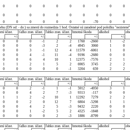
0
0
0
0
0
0
0
0
0
0
0
0
0
0
0
0
0
0
0
0
0
0
0
0
0
0
0
-70
0
0
u (DN od: - do:) sa zmestí do rozmedzia 1 hod. Ostatné sú zaradené pod položku "nezistené
ení účast.
ťažko zran. účast.
ľahko zran. účast.
hmotná škoda
alkohol
ob
+/-
+/-
+/-
+/-
+/-
0
0
0
-1
2
2
1760
-2660
1
-2
0
0
0
-3
2
-4
4945
3060
1
0
0
0
3
-1
12
4
11579
-6061
1
0
0
0
4
-1
11
-4
9196
-2680
0
0
0
0
6
4
10
1
12375
-7576
2
1
1
1
2
1
5
2
6905
3745
2
2
0
0
0
0
0
-1
3204
659
2
2
ení účast.
ťažko zran. účast.
ľahko zran. účast.
hmotná škoda
alkohol
ob
+/-
+/-
+/-
+/-
+/-
0
0
2
-1
1
-1
5912
-4950
3
1
0
0
4
2
7
-3
9313
-117
0
0
1
1
2
-2
10
1
12292
7279
2
2
0
0
2
0
12
7
6804
-5298
1
1
0
0
4
2
5
-3
9432
2220
0
0
0
0
1
-2
5
2
4325
-1848
3
1
0
0
0
0
2
-3
1886
-8799
0
-2
ení účast.
ťažko zran. účast.
ľahko zran. účast.
hmotná škoda
alkohol
ob