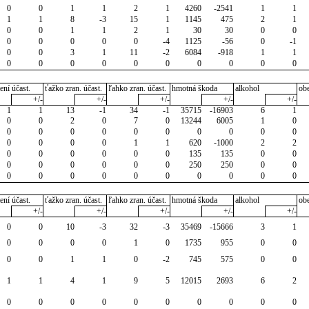
0
0
1
1
2
1
4260
-2541
1
1
1
1
8
-3
15
1
1145
475
2
1
0
0
1
1
2
1
30
30
0
0
0
0
0
0
0
-4
1125
-56
0
-1
0
0
3
1
11
-2
6084
-918
1
1
0
0
0
0
0
0
0
0
0
0
ení účast.
ťažko zran. účast.
ľahko zran. účast.
hmotná škoda
alkohol
ob
+/-
+/-
+/-
+/-
+/-
1
1
13
-1
34
-1
35715
-16903
6
1
0
0
2
0
7
0
13244
6005
1
0
0
0
0
0
0
0
0
0
0
0
0
0
0
0
1
1
620
-1000
2
2
0
0
0
0
0
0
135
135
0
0
0
0
0
0
0
0
250
250
0
0
0
0
0
0
0
0
0
0
0
0
ení účast.
ťažko zran. účast.
ľahko zran. účast.
hmotná škoda
alkohol
ob
+/-
+/-
+/-
+/-
+/-
0
0
10
-3
32
-3
35469
-15666
3
1
0
0
0
0
1
0
1735
955
0
0
0
0
1
1
0
-2
745
575
0
0
1
1
4
1
9
5
12015
2693
6
2
0
0
0
0
0
0
0
0
0
0