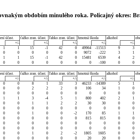
rovnakým obdobím minulého roka. Policajný okres: Bra
ení účast.
ťažko zran. účast.
ľahko zran. účast.
hmotná škoda
alkohol
ob
+/-
+/-
+/-
+/-
+/-
1
1
15
-1
42
0
49964
-11513
9
3
0
0
0
0
0
0
9072
-222
3
1
1
1
15
-1
42
0
15481
6539
4
2
0
0
0
0
0
0
0
-100
0
0
ení účast.
ťažko zran. účast.
ľahko zran. účast.
hmotná škoda
alkohol
ob
+/-
+/-
+/-
+/-
+/-
0
0
8
1
33
3
46233
-14389
5
1
0
0
2
2
2
0
106
34
1
0
0
0
0
0
0
0
0
0
0
0
1
1
3
-4
5
1
800
402
2
1
0
0
1
1
2
2
30
30
0
0
0
0
0
0
0
0
0
0
0
0
0
0
1
0
0
-2
170
85
1
1
0
0
0
0
0
0
815
815
0
0
0
0
0
0
0
0
0
0
0
0
0
0
0
0
0
0
0
0
0
0
0
0
1
0
2
-2
1805
1605
0
0
0
0
0
0
0
0
20
20
0
0