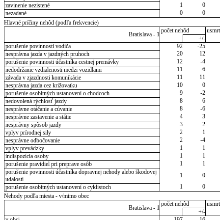
1
0
zavinenie nezistené
0
0
nezadané
Hlavné príčiny nehôd (podľa frekvencie)
počet nehôd
usmrt
Bratislava - 1
+/-
porušenie povinnosti vodiča
92
-25
20
12
nesprávna jazda v jazdných pruhoch
12
-4
porušenie povinnosti účastníka cestnej premávky
11
-6
nedodržanie vzdialenosti medzi vozidlami
11
11
závada v zjazdnosti komunikácie
10
0
nesprávna jazda cez križovatku
9
-2
porušenie osobitných ustanovení o chodcoch
8
6
nedovolená rýchlosť jazdy
8
-6
nesprávne otáčanie a cúvanie
4
3
nesprávne zastavenie a státie
3
2
nesprávny spôsob jazdy
2
1
vplyv prírodnej sily
2
-4
nesprávne odbočovanie
1
1
vplyv prevádzky
1
1
indispozícia osoby
1
1
porušenie pravidiel pri preprave osôb
porušenie povinnosti účastníka dopravnej nehody alebo škodovej
1
0
udalosti
1
0
porušenie osobitných ustanovení o cyklistoch
Nehody podľa miesta - v/mimo obec
počet nehôd
usmrt
Bratislava - 1
+/-
v obci
197
-16