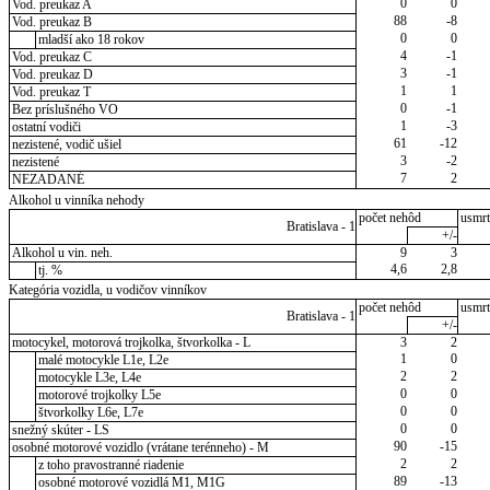
0
0
Vod. preukaz A
88
-8
Vod. preukaz B
0
0
mladší ako 18 rokov
4
-1
Vod. preukaz C
3
-1
Vod. preukaz D
1
1
Vod. preukaz T
0
-1
Bez príslušného VO
1
-3
ostatní vodiči
61
-12
nezistené, vodič ušiel
3
-2
nezistené
7
2
NEZADANÉ
Alkohol u vinníka nehody
počet nehôd
usmrt
Bratislava - 1
+/-
Alkohol u vin. neh.
9
3
4,6
2,8
tj. %
Kategória vozidla, u vodičov vinníkov
počet nehôd
usmrt
Bratislava - 1
+/-
motocykel, motorová trojkolka, štvorkolka - L
3
2
1
0
malé motocykle L1e, L2e
2
2
motocykle L3e, L4e
0
0
motorové trojkolky L5e
0
0
štvorkolky L6e, L7e
0
0
snežný skúter - LS
90
-15
osobné motorové vozidlo (vrátane terénneho) - M
2
2
z toho pravostranné riadenie
89
-13
osobné motorové vozidlá M1, M1G