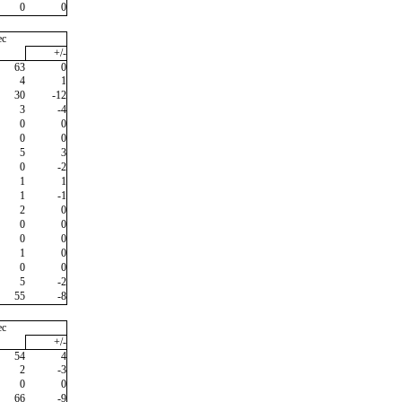
0
0
ec
+/-
63
0
4
1
30
-12
3
-4
0
0
0
0
5
3
0
-2
1
1
1
-1
2
0
0
0
0
0
1
0
0
0
5
-2
55
-8
ec
+/-
54
4
2
-3
0
0
66
-9