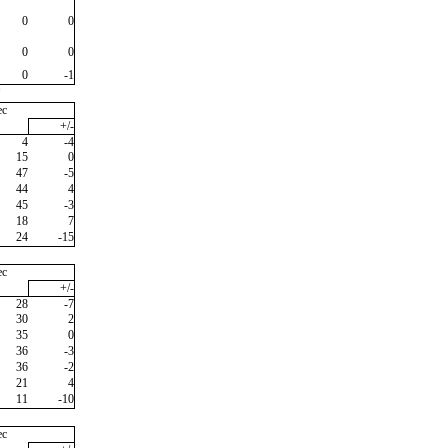
0
0
0
0
0
-1
"
ec
+/-
4
-4
15
0
47
-5
44
4
45
-3
18
7
24
-15
ec
+/-
28
-7
30
2
35
0
36
-3
36
-2
21
4
11
-10
ec