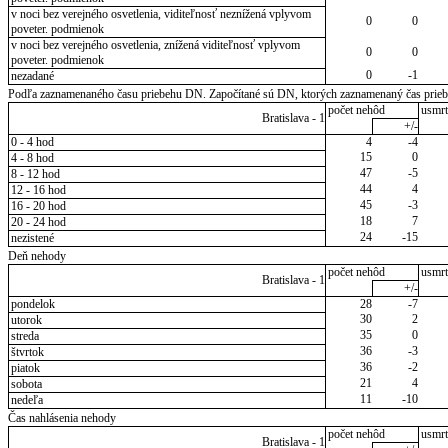
v noci bez verejného osvetlenia, viditeľnosť neznížená vplyvom
0
0
poveter. podmienok
v noci bez verejného osvetlenia, znížená viditeľnosť vplyvom
0
0
poveter. podmienok
0
-1
nezadané
Podľa zaznamenaného času priebehu DN. Započítané sú DN, ktorých zaznamenaný čas priebeh
počet nehôd
usmrt
Bratislava - 1
+/-
0 - 4 hod
4
-4
15
0
4 - 8 hod
47
-5
8 - 12 hod
44
4
12 - 16 hod
45
-3
16 - 20 hod
18
7
20 - 24 hod
24
-15
nezistené
Deň nehody
počet nehôd
usmrt
Bratislava - 1
+/-
pondelok
28
-7
30
2
utorok
35
0
streda
36
-3
štvrtok
36
-2
piatok
21
4
sobota
11
-10
nedeľa
Čas nahlásenia nehody
počet nehôd
usmrt
Bratislava - 1