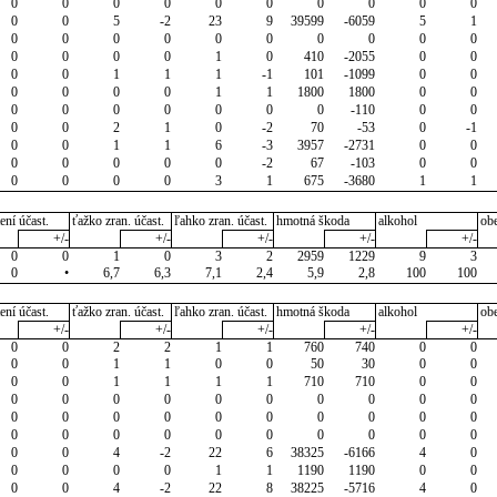
0
0
0
0
0
0
0
0
0
0
0
0
5
-2
23
9
39599
-6059
5
1
0
0
0
0
0
0
0
0
0
0
0
0
0
0
1
0
410
-2055
0
0
0
0
1
1
1
-1
101
-1099
0
0
0
0
0
0
1
1
1800
1800
0
0
0
0
0
0
0
0
0
-110
0
0
0
0
2
1
0
-2
70
-53
0
-1
0
0
1
1
6
-3
3957
-2731
0
0
0
0
0
0
0
-2
67
-103
0
0
0
0
0
0
3
1
675
-3680
1
1
ení účast.
ťažko zran. účast.
ľahko zran. účast.
hmotná škoda
alkohol
ob
+/-
+/-
+/-
+/-
+/-
0
0
1
0
3
2
2959
1229
9
3
0
•
6,7
6,3
7,1
2,4
5,9
2,8
100
100
ení účast.
ťažko zran. účast.
ľahko zran. účast.
hmotná škoda
alkohol
ob
+/-
+/-
+/-
+/-
+/-
0
0
2
2
1
1
760
740
0
0
0
0
1
1
0
0
50
30
0
0
0
0
1
1
1
1
710
710
0
0
0
0
0
0
0
0
0
0
0
0
0
0
0
0
0
0
0
0
0
0
0
0
0
0
0
0
0
0
0
0
0
0
4
-2
22
6
38325
-6166
4
0
0
0
0
0
1
1
1190
1190
0
0
0
0
4
-2
22
8
38225
-5716
4
0