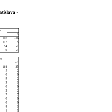
tislava -
ec
+/-
197
-16
117
5
54
-1
0
-1
ec
+/-
164
-25
5
2
0
0
9
-2
3
3
0
0
2
-2
7
7
0
0
0
0
8
3
1
1