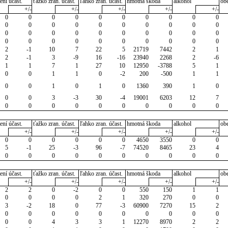
ení účast.
ťažko zran. účast.
ľahko zran. účast.
hmotná škoda
alkohol
ob
+/-
+/-
+/-
+/-
+/-
0
0
0
0
0
0
0
0
0
0
0
0
0
0
0
0
0
0
0
0
0
0
0
0
0
0
0
0
0
0
0
0
0
0
0
0
0
0
0
0
2
-1
10
7
22
5
21719
7442
2
1
2
-1
3
-9
16
-16
23940
2268
2
-6
1
1
7
1
27
10
12950
-3788
5
1
0
0
1
1
0
-2
200
-500
1
1
0
0
1
0
1
0
1360
390
1
0
0
0
3
-3
30
-4
19001
6203
12
7
0
0
0
0
0
0
0
0
0
0
ení účast.
ťažko zran. účast.
ľahko zran. účast.
hmotná škoda
alkohol
ob
+/-
+/-
+/-
+/-
+/-
0
0
0
0
0
0
4650
3550
0
0
5
-1
25
-3
96
-7
74520
8465
23
4
0
0
0
0
0
0
0
0
0
0
ení účast.
ťažko zran. účast.
ľahko zran. účast.
hmotná škoda
alkohol
ob
+/-
+/-
+/-
+/-
+/-
2
2
0
-2
0
0
550
150
1
1
0
0
0
0
2
1
320
270
0
0
3
-2
18
0
77
-3
60900
7270
15
2
0
0
0
0
0
0
0
0
0
0
0
0
4
3
3
1
12270
8970
2
2