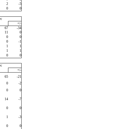
2
-5
0
0
ec
+/-
67
-34
11
0
0
0
0
-1
1
1
1
1
0
0
ec
+/-
65
-21
0
-2
0
0
14
-7
0
0
1
-3
0
0