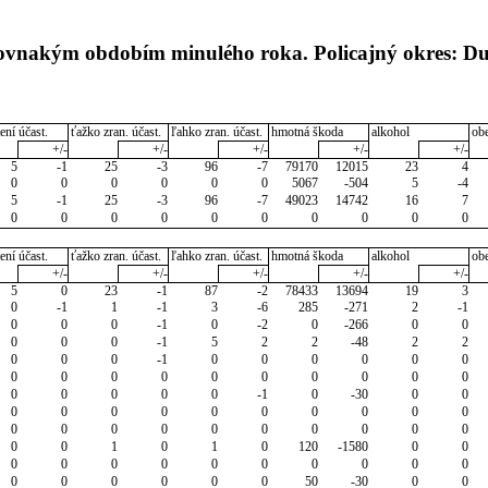
 rovnakým obdobím minulého roka. Policajný okres: D
ení účast.
ťažko zran. účast.
ľahko zran. účast.
hmotná škoda
alkohol
ob
+/-
+/-
+/-
+/-
+/-
5
-1
25
-3
96
-7
79170
12015
23
4
0
0
0
0
0
0
5067
-504
5
-4
5
-1
25
-3
96
-7
49023
14742
16
7
0
0
0
0
0
0
0
0
0
0
ení účast.
ťažko zran. účast.
ľahko zran. účast.
hmotná škoda
alkohol
ob
+/-
+/-
+/-
+/-
+/-
5
0
23
-1
87
-2
78433
13694
19
3
0
-1
1
-1
3
-6
285
-271
2
-1
0
0
0
-1
0
-2
0
-266
0
0
0
0
0
-1
5
2
2
-48
2
2
0
0
0
-1
0
0
0
0
0
0
0
0
0
0
0
0
0
0
0
0
0
0
0
0
0
-1
0
-30
0
0
0
0
0
0
0
0
0
0
0
0
0
0
0
0
0
0
0
0
0
0
0
0
1
0
1
0
120
-1580
0
0
0
0
0
0
0
0
0
0
0
0
0
0
0
0
0
0
50
-30
0
0