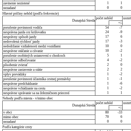
1
1
zavinenie nezistené
0
0
nezadané
Hlavné príčiny nehôd (podľa frekvencie)
počet nehôd
usmrt
Dunajská Streda
+/-
porušenie povinnosti vodiča
54
-7
24
-9
nesprávna jazda cez križovatku
17
6
nesprávny spôsob jazdy
17
-3
nedovolená rýchlosť jazdy
10
0
nedodržanie vzdialenosti medzi vozidlami
10
-2
nesprávne otáčanie a cúvanie
5
1
porušenie osobitných ustanovení o chodcoch
4
-2
nesprávne odbočovanie
2
0
pôsobenie zvierať
2
2
nesprávne zastavenie a státie
1
-2
vplyv prevádzky
1
-1
porušenie povinnosti účastníka cestnej premávky
1
-6
nesprávne predchádzanie
1
-2
nesprávne vchádzanie na cestu
1
1
nesprávne správanie sa na železničnom priecestí
Nehody podľa miesta - v/mimo obec
počet nehôd
usmrt
Dunajská Streda
+/-
v obci
80
-33
70
6
mimo obec
0
0
nezadané
Podľa kategórie cesty