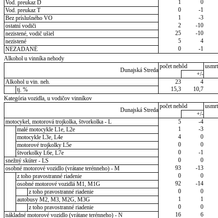
1
0
Vod. preukaz D
0
-1
Vod. preukaz T
1
-3
Bez príslušného VO
2
-10
ostatní vodiči
25
-10
nezistené, vodič ušiel
5
4
nezistené
0
-1
NEZADANÉ
Alkohol u vinníka nehody
počet nehôd
usmrt
Dunajská Streda
+/-
Alkohol u vin. neh.
23
4
15,3
10,7
tj. %
Kategória vozidla, u vodičov vinníkov
počet nehôd
usmrt
Dunajská Streda
+/-
motocykel, motorová trojkolka, štvorkolka - L
5
-4
1
-3
malé motocykle L1e, L2e
4
0
motocykle L3e, L4e
0
0
motorové trojkolky L5e
0
-1
štvorkolky L6e, L7e
0
0
snežný skúter - LS
93
-13
osobné motorové vozidlo (vrátane terénneho) - M
0
0
z toho pravostranné riadenie
92
-14
osobné motorové vozidlá M1, M1G
0
0
z toho pravostranné riadenie
1
1
autobusy M2, M3, M2G, M3G
0
0
z toho pravostranné riadenie
16
6
nákladné motorové vozidlo (vrátane terénneho) - N