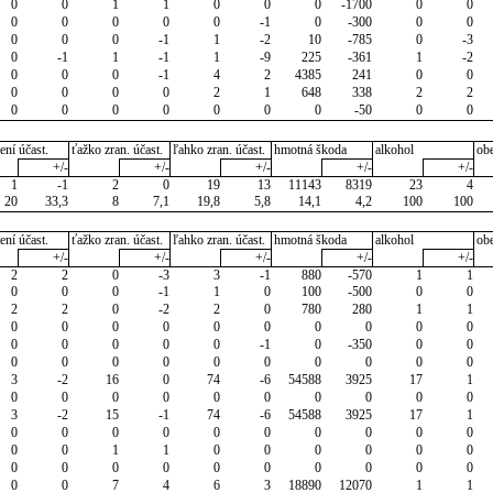
0
0
1
1
0
0
0
-1700
0
0
0
0
0
0
0
-1
0
-300
0
0
0
0
0
-1
1
-2
10
-785
0
-3
0
-1
1
-1
1
-9
225
-361
1
-2
0
0
0
-1
4
2
4385
241
0
0
0
0
0
0
2
1
648
338
2
2
0
0
0
0
0
0
0
-50
0
0
ení účast.
ťažko zran. účast.
ľahko zran. účast.
hmotná škoda
alkohol
ob
+/-
+/-
+/-
+/-
+/-
1
-1
2
0
19
13
11143
8319
23
4
20
33,3
8
7,1
19,8
5,8
14,1
4,2
100
100
ení účast.
ťažko zran. účast.
ľahko zran. účast.
hmotná škoda
alkohol
ob
+/-
+/-
+/-
+/-
+/-
2
2
0
-3
3
-1
880
-570
1
1
0
0
0
-1
1
0
100
-500
0
0
2
2
0
-2
2
0
780
280
1
1
0
0
0
0
0
0
0
0
0
0
0
0
0
0
0
-1
0
-350
0
0
0
0
0
0
0
0
0
0
0
0
3
-2
16
0
74
-6
54588
3925
17
1
0
0
0
0
0
0
0
0
0
0
3
-2
15
-1
74
-6
54588
3925
17
1
0
0
0
0
0
0
0
0
0
0
0
0
1
1
0
0
0
0
0
0
0
0
0
0
0
0
0
0
0
0
0
0
7
4
6
3
18890
12070
1
1