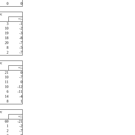
0
0
"
ec
+/-
3
-1
10
-2
19
-3
18
-8
20
-7
8
-5
2
-7
ec
+/-
21
0
10
-7
11
0
10
-12
6
-11
14
-4
8
1
ec
+/-
69
-21
1
-2
2
-7