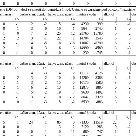
0
0
0
0
0
0
0
0
0
0
u (DN od: - do:) sa zmestí do rozmedzia 1 hod. Ostatné sú zaradené pod položku "nezistené
ení účast.
ťažko zran. účast.
ľahko zran. účast.
hmotná škoda
alkohol
ob
+/-
+/-
+/-
+/-
+/-
0
-1
2
-2
5
-4
4230
399
3
-1
0
-1
3
0
10
-1
9644
-2745
1
0
1
0
7
2
25
12
23765
15780
5
2
2
2
3
-1
22
1
14704
3545
5
5
0
-1
4
-5
18
-18
11607
-8799
6
2
2
1
6
3
16
3
14990
4580
3
-3
0
-1
0
0
0
0
230
-745
0
-1
ení účast.
ťažko zran. účast.
ľahko zran. účast.
hmotná škoda
alkohol
ob
+/-
+/-
+/-
+/-
+/-
1
1
4
-3
14
2
17111
4126
5
4
0
-2
3
2
10
-6
14200
3388
3
-1
1
1
3
2
15
5
10175
1586
3
0
2
1
6
2
13
-1
12873
1885
0
-2
0
-1
5
-2
19
7
9630
-1402
4
1
1
-1
3
-1
10
-12
8642
3320
5
2
0
0
1
-3
15
-2
6539
-888
3
0
ení účast.
ťažko zran. účast.
ľahko zran. účast.
hmotná škoda
alkohol
ob
+/-
+/-
+/-
+/-
+/-
5
-1
24
-1
85
3
71335
11519
22
8
0
0
1
1
3
2
2120
288
0
-2
0
0
0
-1
0
-11
680
-747
1
-1