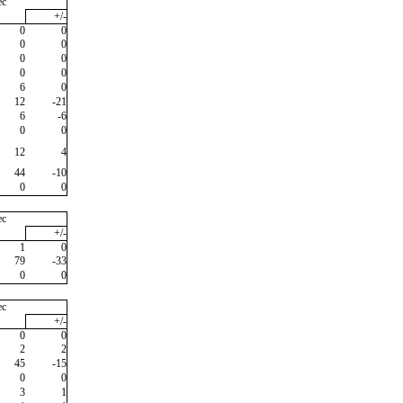
ec
+/-
0
0
0
0
0
0
0
0
6
0
12
-21
6
-6
0
0
12
4
44
-10
0
0
ec
+/-
1
0
79
-33
0
0
ec
+/-
0
0
2
2
45
-15
0
0
3
1