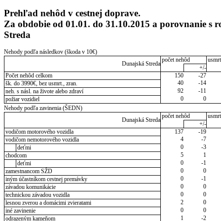
Prehľad nehôd v cestnej doprave.
Za obdobie od 01.01. do 31.10.2015 a porovnanie s
Streda
Nehody podľa následkov (škoda v 10€)
počet nehôd
usmrt
Dunajská Streda
+/-
Počet nehôd celkom
150
-27
40
-14
šk. do 3990€, bez usmrt., zran.
92
-11
neh. s násl. na živote alebo zdraví
0
0
požiar vozidiel
Nehody podľa zavinenia (ŠEDN)
počet nehôd
usmrt
Dunajská Streda
+/-
vodičom motorového vozidla
137
-19
4
-7
vodičom nemotorového vozidla
0
-3
deťmi
5
1
chodcom
0
-1
deťmi
0
0
zamestnancom SŽD
0
-1
iným účastníkom cestnej premávky
0
0
závadou komunikácie
0
0
technickou závadou vozidla
2
0
lesnou zverou a domácimi zvieratami
0
0
iné zavinenie
1
-2
odrazeným kameňom