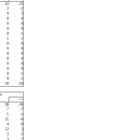
43
-25
2
-2
9
5
0
0
0
0
0
0
0
-1
1
1
0
0
0
0
0
0
0
0
0
0
0
0
0
-1
0
-1
18
-10
ec
+/-
38
-18
7
-7
1
-1
21
-6
4
-9
12
3
3
-1
3
2