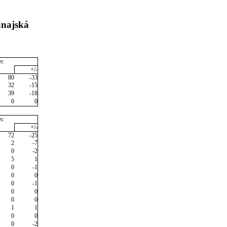
unajská
ec
+/-
80
-33
32
-15
39
-18
0
0
ec
+/-
72
-25
2
-7
0
-2
5
1
0
-1
0
0
0
-1
0
0
0
0
1
1
0
0
0
-2