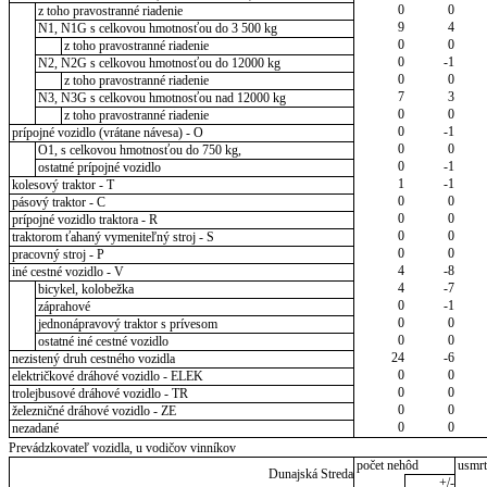
0
0
z toho pravostranné riadenie
9
4
N1, N1G s celkovou hmotnosťou do 3 500 kg
0
0
z toho pravostranné riadenie
0
-1
N2, N2G s celkovou hmotnosťou do 12000 kg
0
0
z toho pravostranné riadenie
7
3
N3, N3G s celkovou hmotnosťou nad 12000 kg
0
0
z toho pravostranné riadenie
0
-1
prípojné vozidlo (vrátane návesa) - O
0
0
O1, s celkovou hmotnosťou do 750 kg,
0
-1
ostatné prípojné vozidlo
1
-1
kolesový traktor - T
0
0
pásový traktor - C
0
0
prípojné vozidlo traktora - R
0
0
traktorom ťahaný vymeniteľný stroj - S
0
0
pracovný stroj - P
4
-8
iné cestné vozidlo - V
4
-7
bicykel, kolobežka
0
-1
záprahové
0
0
jednonápravový traktor s prívesom
0
0
ostatné iné cestné vozidlo
24
-6
nezistený druh cestného vozidla
0
0
električkové dráhové vozidlo - ELEK
0
0
trolejbusové dráhové vozidlo - TR
0
0
železničné dráhové vozidlo - ZE
0
0
nezadané
Prevádzkovateľ vozidla, u vodičov vinníkov
počet nehôd
usmrt
Dunajská Streda
+/-