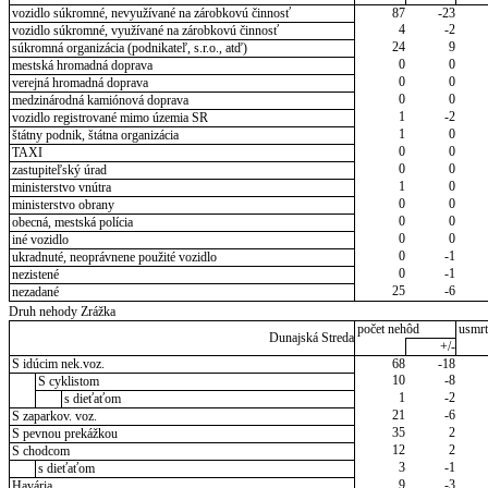
vozidlo súkromné, nevyužívané na zárobkovú činnosť
87
-23
4
-2
vozidlo súkromné, využívané na zárobkovú činnosť
24
9
súkromná organizácia (podnikateľ, s.r.o., atď)
0
0
mestská hromadná doprava
0
0
verejná hromadná doprava
0
0
medzinárodná kamiónová doprava
1
-2
vozidlo registrované mimo územia SR
1
0
štátny podnik, štátna organizácia
0
0
TAXI
0
0
zastupiteľský úrad
1
0
ministerstvo vnútra
0
0
ministerstvo obrany
0
0
obecná, mestská polícia
0
0
iné vozidlo
0
-1
ukradnuté, neoprávnene použité vozidlo
0
-1
nezistené
25
-6
nezadané
Druh nehody Zrážka
počet nehôd
usmrt
Dunajská Streda
+/-
S idúcim nek.voz.
68
-18
10
-8
S cyklistom
1
-2
s dieťaťom
21
-6
S zaparkov. voz.
35
2
S pevnou prekážkou
12
2
S chodcom
3
-1
s dieťaťom
9
-3
Havária