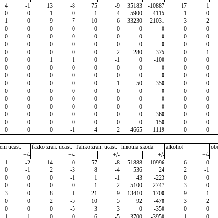
4
-1
13
-8
75
-9
35183
-10887
17
1
0
0
1
0
1
-4
5900
4115
1
0
1
0
9
7
10
6
33230
21031
3
2
0
0
0
0
0
0
0
0
0
0
0
0
0
0
0
0
0
0
0
0
0
0
0
0
0
0
0
0
0
0
0
0
0
0
0
-2
280
-375
0
-1
0
0
1
1
0
-1
0
-100
0
0
0
0
0
0
0
0
0
0
0
0
0
0
0
0
0
0
0
0
0
0
0
0
0
0
0
-1
50
-350
0
0
0
0
0
0
0
0
0
0
0
0
0
0
0
0
0
0
0
0
0
0
0
0
0
0
0
0
0
0
0
0
0
0
0
0
0
0
0
-360
0
0
0
0
0
0
0
0
0
-150
0
0
0
0
0
-1
4
2
4665
1119
0
0
ení účast.
ťažko zran. účast.
ľahko zran. účast.
hmotná škoda
alkohol
ob
+/-
+/-
+/-
+/-
+/-
1
-2
14
0
57
-8
51888
10996
6
0
0
-1
2
-3
8
-4
536
24
2
-1
0
0
0
-1
1
-1
43
-223
0
0
0
0
0
0
1
-2
5100
2747
3
0
3
0
8
1
21
9
13410
-1700
9
1
0
0
2
-5
10
5
92
-478
3
2
0
0
0
-5
3
3
0
-350
0
0
1
1
0
0
6
-5
3700
-3950
1
0