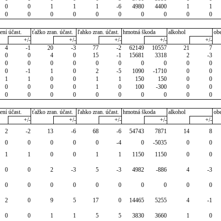
0
0
1
1
1
-6
4980
4400
1
1
0
0
0
0
0
0
0
0
0
0
ení účast.
ťažko zran. účast.
ľahko zran. účast.
hmotná škoda
alkohol
ob
+/-
+/-
+/-
+/-
+/-
4
-1
20
-3
77
-2
62149
10557
21
7
0
0
4
0
15
-1
15681
3318
2
-3
0
0
0
0
0
0
0
0
0
0
0
-1
1
0
2
-5
1090
-1710
0
0
1
1
0
0
1
1
150
150
0
0
0
0
0
0
1
0
100
-300
0
0
0
0
0
0
0
0
0
0
0
0
ení účast.
ťažko zran. účast.
ľahko zran. účast.
hmotná škoda
alkohol
ob
+/-
+/-
+/-
+/-
+/-
2
-2
13
-6
68
-6
54743
7871
14
8
0
0
0
0
0
-4
0
-5035
0
0
1
1
0
0
1
1
1150
1150
0
0
0
0
2
-3
5
-3
4982
-886
4
-3
0
0
0
0
0
0
0
0
0
0
2
0
9
5
17
0
14465
5255
4
-1
0
0
1
1
5
5
3830
3660
1
0