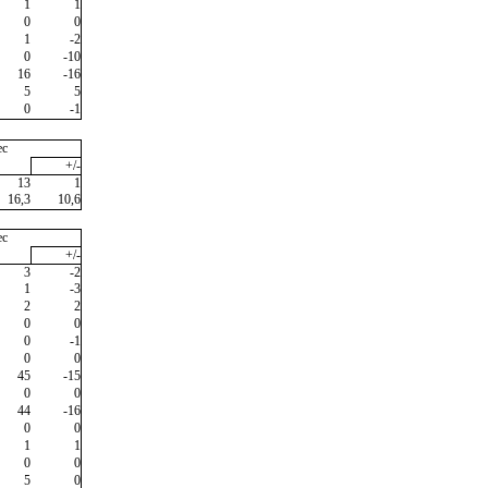
1
1
0
0
1
-2
0
-10
16
-16
5
5
0
-1
ec
+/-
13
1
16,3
10,6
ec
+/-
3
-2
1
-3
2
2
0
0
0
-1
0
0
45
-15
0
0
44
-16
0
0
1
1
0
0
5
0