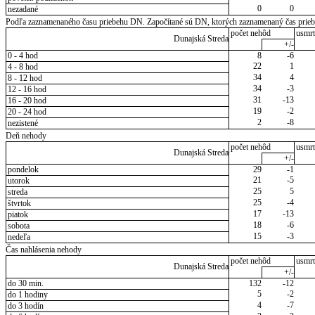
0
0
nezadané
Podľa zaznamenaného času priebehu DN. Započítané sú DN, ktorých zaznamenaný čas priebeh
počet nehôd
usmrt
Dunajská Streda
+/-
0 - 4 hod
8
-6
22
1
4 - 8 hod
34
4
8 - 12 hod
34
-3
12 - 16 hod
31
-13
16 - 20 hod
19
-2
20 - 24 hod
2
-8
nezistené
Deň nehody
počet nehôd
usmrt
Dunajská Streda
+/-
pondelok
29
-1
21
-5
utorok
25
5
streda
25
-4
štvrtok
17
-13
piatok
18
-6
sobota
15
-3
nedeľa
Čas nahlásenia nehody
počet nehôd
usmrt
Dunajská Streda
+/-
do 30 min.
132
-12
5
-2
do 1 hodiny
4
-7
do 3 hodín