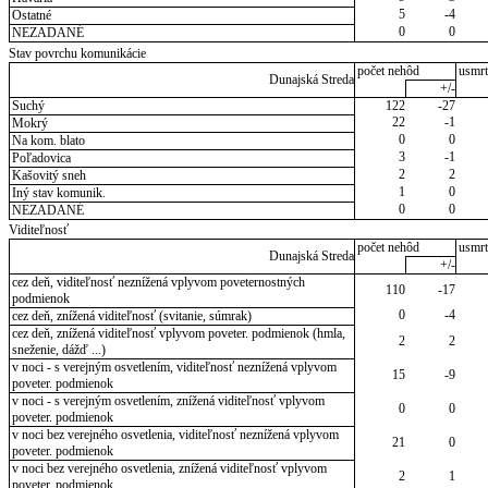
5
-4
Ostatné
0
0
NEZADANÉ
Stav povrchu komunikácie
počet nehôd
usmrt
Dunajská Streda
+/-
Suchý
122
-27
22
-1
Mokrý
0
0
Na kom. blato
3
-1
Poľadovica
2
2
Kašovitý sneh
1
0
Iný stav komunik.
0
0
NEZADANÉ
Viditeľnosť
počet nehôd
usmrt
Dunajská Streda
+/-
cez deň, viditeľnosť neznížená vplyvom poveternostných
110
-17
podmienok
0
-4
cez deň, znížená viditeľnosť (svitanie, súmrak)
cez deň, znížená viditeľnosť vplyvom poveter. podmienok (hmla,
2
2
sneženie, dážď ...)
v noci - s verejným osvetlením, viditeľnosť neznížená vplyvom
15
-9
poveter. podmienok
v noci - s verejným osvetlením, znížená viditeľnosť vplyvom
0
0
poveter. podmienok
v noci bez verejného osvetlenia, viditeľnosť neznížená vplyvom
21
0
poveter. podmienok
v noci bez verejného osvetlenia, znížená viditeľnosť vplyvom
2
1
poveter. podmienok