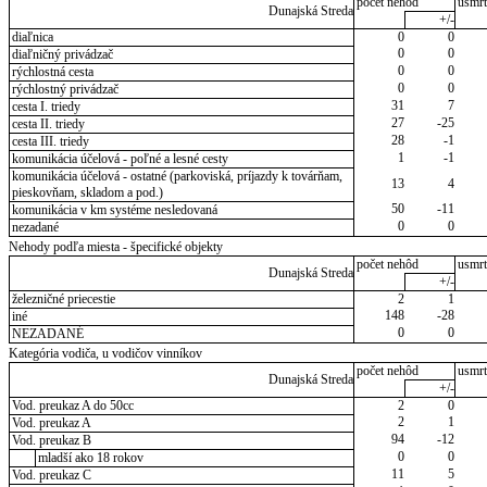
počet nehôd
usmrt
Dunajská Streda
+/-
diaľnica
0
0
0
0
diaľničný privádzač
0
0
rýchlostná cesta
0
0
rýchlostný privádzač
31
7
cesta I. triedy
27
-25
cesta II. triedy
28
-1
cesta III. triedy
1
-1
komunikácia účelová - poľné a lesné cesty
komunikácia účelová - ostatné (parkoviská, príjazdy k továrňam,
13
4
pieskovňam, skladom a pod.)
50
-11
komunikácia v km systéme nesledovaná
0
0
nezadané
Nehody podľa miesta - špecifické objekty
počet nehôd
usmrt
Dunajská Streda
+/-
železničné priecestie
2
1
148
-28
iné
0
0
NEZADANÉ
Kategória vodiča, u vodičov vinníkov
počet nehôd
usmrt
Dunajská Streda
+/-
Vod. preukaz A do 50cc
2
0
2
1
Vod. preukaz A
94
-12
Vod. preukaz B
0
0
mladší ako 18 rokov
11
5
Vod. preukaz C