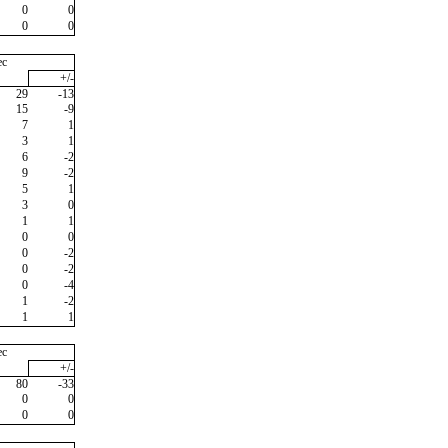
0
0
0
0
ec
+/-
29
-13
15
-9
7
1
3
1
6
-2
9
-2
5
1
3
0
1
1
0
0
0
-2
0
-2
0
-4
1
-2
1
1
ec
+/-
80
-33
0
0
0
0