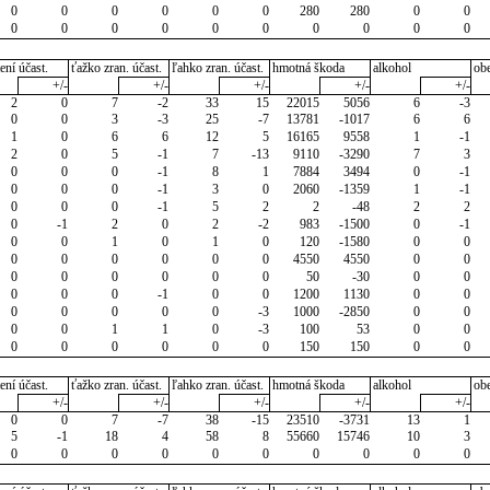
0
0
0
0
0
0
280
280
0
0
0
0
0
0
0
0
0
0
0
0
ení účast.
ťažko zran. účast.
ľahko zran. účast.
hmotná škoda
alkohol
ob
+/-
+/-
+/-
+/-
+/-
2
0
7
-2
33
15
22015
5056
6
-3
0
0
3
-3
25
-7
13781
-1017
6
6
1
0
6
6
12
5
16165
9558
1
-1
2
0
5
-1
7
-13
9110
-3290
7
3
0
0
0
-1
8
1
7884
3494
0
-1
0
0
0
-1
3
0
2060
-1359
1
-1
0
0
0
-1
5
2
2
-48
2
2
0
-1
2
0
2
-2
983
-1500
0
-1
0
0
1
0
1
0
120
-1580
0
0
0
0
0
0
0
0
4550
4550
0
0
0
0
0
0
0
0
50
-30
0
0
0
0
0
-1
0
0
1200
1130
0
0
0
0
0
0
0
-3
1000
-2850
0
0
0
0
1
1
0
-3
100
53
0
0
0
0
0
0
0
0
150
150
0
0
ení účast.
ťažko zran. účast.
ľahko zran. účast.
hmotná škoda
alkohol
ob
+/-
+/-
+/-
+/-
+/-
0
0
7
-7
38
-15
23510
-3731
13
1
5
-1
18
4
58
8
55660
15746
10
3
0
0
0
0
0
0
0
0
0
0