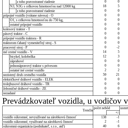
0
0
z toho pravostranné riadenie
18
5
N3, N3G s celkovou hmotnosťou nad 12000 kg
0
0
z toho pravostranné riadenie
0
0
prípojné vozidlo (vrátane návesa) - O
0
0
O1, s celkovou hmotnosťou do 750 kg,
0
0
ostatné prípojné vozidlo
0
0
kolesový traktor - T
0
0
pásový traktor - C
0
0
prípojné vozidlo traktora - R
0
0
traktorom ťahaný vymeniteľný stroj - S
0
-2
pracovný stroj - P
14
5
iné cestné vozidlo - V
12
3
bicykel, kolobežka
0
0
záprahové
0
0
jednonápravový traktor s prívesom
2
2
ostatné iné cestné vozidlo
59
21
nezistený druh cestného vozidla
0
0
električkové dráhové vozidlo - ELEK
0
0
trolejbusové dráhové vozidlo - TR
0
0
železničné dráhové vozidlo - ZE
0
0
nezadané
Prevádzkovateľ vozidla, u vodičov 
počet nehôd
usmrt
Trenčín
+/-
vozidlo súkromné, nevyužívané na zárobkovú činnosť
138
-1
2
-1
vozidlo súkromné, využívané na zárobkovú činnosť
40
6
súkromná organizácia (podnikateľ, s.r.o., atď)