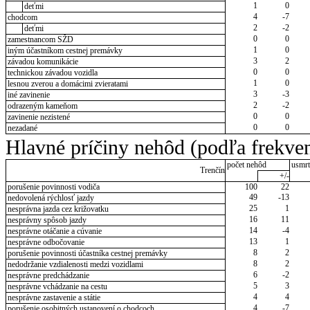
1
0
deťmi
4
-7
chodcom
2
-2
deťmi
0
0
zamestnancom SŽD
1
0
iným účastníkom cestnej premávky
3
2
závadou komunikácie
0
0
technickou závadou vozidla
1
0
lesnou zverou a domácimi zvieratami
3
-3
iné zavinenie
2
-2
odrazeným kameňom
0
0
zavinenie nezistené
0
0
nezadané
Hlavné príčiny nehôd (podľa frekven
počet nehôd
usmrt
Trenčín
+/-
porušenie povinnosti vodiča
100
22
49
-13
nedovolená rýchlosť jazdy
25
1
nesprávna jazda cez križovatku
16
11
nesprávny spôsob jazdy
14
-4
nesprávne otáčanie a cúvanie
13
1
nesprávne odbočovanie
8
2
porušenie povinnosti účastníka cestnej premávky
8
2
nedodržanie vzdialenosti medzi vozidlami
6
-2
nesprávne predchádzanie
5
3
nesprávne vchádzanie na cestu
4
4
nesprávne zastavenie a státie
4
-7
porušenie osobitných ustanovení o chodcoch