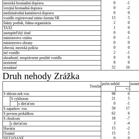
0
-1
mestská hromadná doprava
0
-2
verejná hromadná doprava
0
0
medzinárodná kamiónová doprava
13
5
vozidlo registrované mimo územia SR
2
0
štátny podnik, štátna organizácia
1
0
TAXI
0
0
zastupiteľský úrad
0
-1
ministerstvo vnútra
0
0
ministerstvo obrany
0
0
obecná, mestská polícia
2
-1
iné vozidlo
0
0
ukradnuté, neoprávnene použité vozidlo
8
6
nezistené
52
16
nezadané
Druh nehody Zrážka
počet nehôd
usmrt
Trenčín
+/-
S idúcim nek.voz.
98
0
21
5
S cyklistom
0
-1
s dieťaťom
59
17
S zaparkov. voz.
62
6
S pevnou prekážkou
18
-7
S chodcom
3
-4
s dieťaťom
15
-2
Havária
15
5
Ostatné
0
0
NEZADANÉ