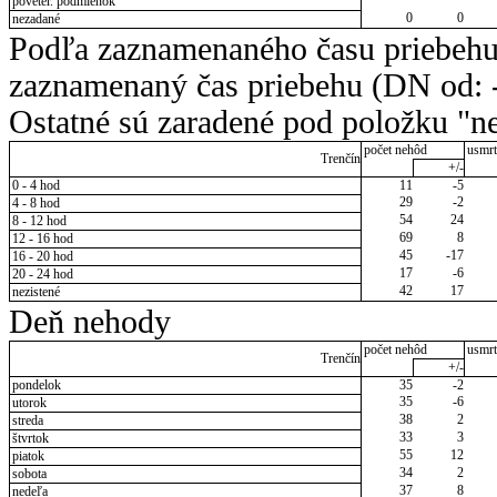
poveter. podmienok
0
0
nezadané
Podľa zaznamenaného času priebehu
zaznamenaný čas priebehu (DN od: -
Ostatné sú zaradené pod položku "ne
počet nehôd
usmrt
Trenčín
+/-
0 - 4 hod
11
-5
29
-2
4 - 8 hod
54
24
8 - 12 hod
69
8
12 - 16 hod
45
-17
16 - 20 hod
17
-6
20 - 24 hod
42
17
nezistené
Deň nehody
počet nehôd
usmrt
Trenčín
+/-
pondelok
35
-2
35
-6
utorok
38
2
streda
33
3
štvrtok
55
12
piatok
34
2
sobota
37
8
nedeľa