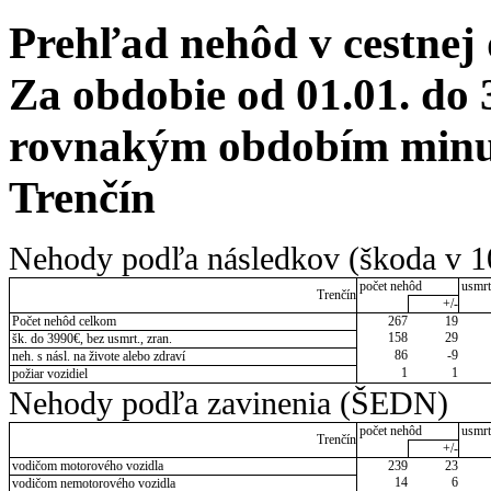
Prehľad nehôd v cestnej
Za obdobie od 01.01. do 
rovnakým obdobím minulé
Trenčín
Nehody podľa následkov (škoda v 1
počet nehôd
usmrt
Trenčín
+/-
Počet nehôd celkom
267
19
158
29
šk. do 3990€, bez usmrt., zran.
86
-9
neh. s násl. na živote alebo zdraví
1
1
požiar vozidiel
Nehody podľa zavinenia (ŠEDN)
počet nehôd
usmrt
Trenčín
+/-
vodičom motorového vozidla
239
23
14
6
vodičom nemotorového vozidla