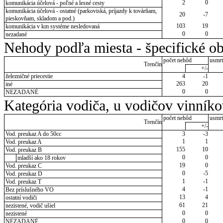
2
0
komunikácia účelová - poľné a lesné cesty
komunikácia účelová - ostatné (parkoviská, príjazdy k továrňam,
20
-7
pieskovňam, skladom a pod.)
103
19
komunikácia v km systéme nesledovaná
0
0
nezadané
Nehody podľa miesta - špecifické ob
počet nehôd
usmrt
Trenčín
+/-
železničné priecestie
4
-1
263
20
iné
0
0
NEZADANÉ
Kategória vodiča, u vodičov vinník
počet nehôd
usmrt
Trenčín
+/-
Vod. preukaz A do 50cc
3
-3
1
1
Vod. preukaz A
155
10
Vod. preukaz B
0
0
mladší ako 18 rokov
19
0
Vod. preukaz C
0
-5
Vod. preukaz D
1
-1
Vod. preukaz T
4
-1
Bez príslušného VO
13
4
ostatní vodiči
61
21
nezistené, vodič ušiel
0
0
nezistené
0
0
NEZADANÉ