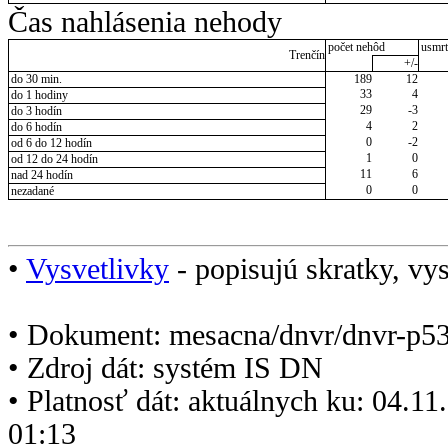
Čas nahlásenia nehody
počet nehôd
usmrt
Trenčín
+/-
do 30 min.
189
12
33
4
do 1 hodiny
29
-3
do 3 hodín
4
2
do 6 hodín
0
-2
od 6 do 12 hodín
1
0
od 12 do 24 hodín
11
6
nad 24 hodín
0
0
nezadané
•
Vysvetlivky
- popisujú skratky, vys
• Dokument: mesacna/dnvr/dnvr-p5
• Zdroj dát: systém IS DN
• Platnosť dát: aktuálnych ku: 04.1
01:13