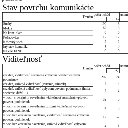
Stav povrchu komunikácie
počet nehôd
usmrt
Trenčín
+/-
Suchý
190
-3
62
8
Mokrý
0
0
Na kom. blato
12
12
Poľadovica
2
2
Kašovitý sneh
1
0
Iný stav komunik.
0
0
NEZADANÉ
Viditeľnosť
počet nehôd
usmrt
Trenčín
+/-
cez deň, viditeľnosť neznížená vplyvom poveternostných
202
24
podmienok
4
-4
cez deň, znížená viditeľnosť (svitanie, súmrak)
cez deň, znížená viditeľnosť vplyvom poveter. podmienok (hmla,
4
2
sneženie, dážď ...)
v noci - s verejným osvetlením, viditeľnosť neznížená vplyvom
32
-5
poveter. podmienok
v noci - s verejným osvetlením, znížená viditeľnosť vplyvom
4
3
poveter. podmienok
v noci bez verejného osvetlenia, viditeľnosť neznížená vplyvom
17
-2
poveter. podmienok
v noci bez verejného osvetlenia, znížená viditeľnosť vplyvom
4
1