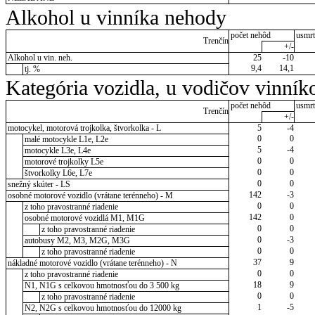
Alkohol u vinníka nehody
počet nehôd
usmrt
Trenčín
+/-
Alkohol u vin. neh.
25
-10
9,4
14,1
tj. %
Kategória vozidla, u vodičov vinník
počet nehôd
usmrt
Trenčín
+/-
motocykel, motorová trojkolka, štvorkolka - L
5
-4
0
0
malé motocykle L1e, L2e
5
-4
motocykle L3e, L4e
0
0
motorové trojkolky L5e
0
0
štvorkolky L6e, L7e
0
0
snežný skúter - LS
142
-3
osobné motorové vozidlo (vrátane terénneho) - M
0
0
z toho pravostranné riadenie
142
0
osobné motorové vozidlá M1, M1G
0
0
z toho pravostranné riadenie
0
-3
autobusy M2, M3, M2G, M3G
0
0
z toho pravostranné riadenie
37
9
nákladné motorové vozidlo (vrátane terénneho) - N
0
0
z toho pravostranné riadenie
18
9
N1, N1G s celkovou hmotnosťou do 3 500 kg
0
0
z toho pravostranné riadenie
1
-5
N2, N2G s celkovou hmotnosťou do 12000 kg