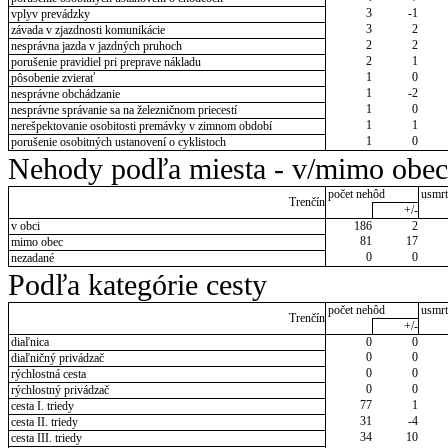
3
-1
vplyv prevádzky
3
2
závada v zjazdnosti komunikácie
2
2
nesprávna jazda v jazdných pruhoch
2
1
porušenie pravidiel pri preprave nákladu
1
0
pôsobenie zvierať
1
-2
nesprávne obchádzanie
1
0
nesprávne správanie sa na železničnom priecestí
1
1
nerešpektovanie osobitosti premávky v zimnom období
1
0
porušenie osobitných ustanovení o cyklistoch
Nehody podľa miesta - v/mimo obec
počet nehôd
usmrt
Trenčín
+/-
v obci
186
2
81
17
mimo obec
0
0
nezadané
Podľa kategórie cesty
počet nehôd
usmrt
Trenčín
+/-
diaľnica
0
0
0
0
diaľničný privádzač
0
0
rýchlostná cesta
0
0
rýchlostný privádzač
77
1
cesta I. triedy
31
-4
cesta II. triedy
34
10
cesta III. triedy