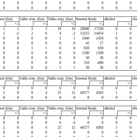
0
0
0
0
0
0
0
0
0
0
0
0
0
0
0
0
0
0
0
0
ení účast.
ťažko zran. účast.
ľahko zran. účast.
hmotná škoda
alkohol
ob
+/-
+/-
+/-
+/-
+/-
1
1
5
3
19
16
26680
17330
0
0
1
-1
2
0
4
-2
13255
-14454
1
0
0
0
0
0
1
1
2460
2410
0
0
0
0
0
0
0
0
42
27
0
0
0
0
1
1
0
0
650
650
0
0
0
0
0
0
0
0
1100
1100
0
0
0
0
0
0
0
0
30
30
0
0
0
0
0
0
0
0
310
-690
0
0
0
0
0
0
1
1
50
50
0
0
ení účast.
ťažko zran. účast.
ľahko zran. účast.
hmotná škoda
alkohol
ob
+/-
+/-
+/-
+/-
+/-
0
0
0
0
0
0
0
0
0
0
2
0
8
4
25
12
44577
4393
1
0
0
0
0
0
0
0
0
0
0
0
ení účast.
ťažko zran. účast.
ľahko zran. účast.
hmotná škoda
alkohol
ob
+/-
+/-
+/-
+/-
+/-
0
0
0
0
0
0
0
0
0
0
0
0
0
0
0
0
0
0
0
0
2
0
8
4
25
12
44577
4393
1
0
0
0
0
0
0
0
0
0
0
0