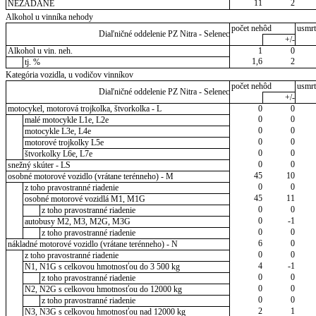
11
2
NEZADANÉ
Alkohol u vinníka nehody
počet nehôd
usmrt
Diaľničné oddelenie PZ Nitra - Selenec
+/-
Alkohol u vin. neh.
1
0
1,6
2
tj. %
Kategória vozidla, u vodičov vinníkov
počet nehôd
usmrt
Diaľničné oddelenie PZ Nitra - Selenec
+/-
motocykel, motorová trojkolka, štvorkolka - L
0
0
0
0
malé motocykle L1e, L2e
0
0
motocykle L3e, L4e
0
0
motorové trojkolky L5e
0
0
štvorkolky L6e, L7e
0
0
snežný skúter - LS
45
10
osobné motorové vozidlo (vrátane terénneho) - M
0
0
z toho pravostranné riadenie
45
11
osobné motorové vozidlá M1, M1G
0
0
z toho pravostranné riadenie
0
-1
autobusy M2, M3, M2G, M3G
0
0
z toho pravostranné riadenie
6
0
nákladné motorové vozidlo (vrátane terénneho) - N
0
0
z toho pravostranné riadenie
4
-1
N1, N1G s celkovou hmotnosťou do 3 500 kg
0
0
z toho pravostranné riadenie
0
0
N2, N2G s celkovou hmotnosťou do 12000 kg
0
0
z toho pravostranné riadenie
2
1
N3, N3G s celkovou hmotnosťou nad 12000 kg