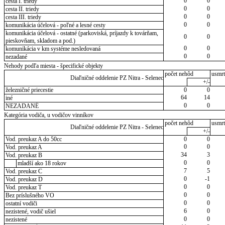
0
0
cesta I. triedy
0
0
cesta II. triedy
0
0
cesta III. triedy
0
0
komunikácia účelová - poľné a lesné cesty
komunikácia účelová - ostatné (parkoviská, príjazdy k továrňam,
0
0
pieskovňam, skladom a pod.)
0
0
komunikácia v km systéme nesledovaná
0
0
nezadané
Nehody podľa miesta - špecifické objekty
počet nehôd
usmrt
Diaľničné oddelenie PZ Nitra - Selenec
+/-
železničné priecestie
0
0
64
14
iné
0
0
NEZADANÉ
Kategória vodiča, u vodičov vinníkov
počet nehôd
usmrt
Diaľničné oddelenie PZ Nitra - Selenec
+/-
Vod. preukaz A do 50cc
0
0
0
0
Vod. preukaz A
34
3
Vod. preukaz B
0
0
mladší ako 18 rokov
7
5
Vod. preukaz C
0
-1
Vod. preukaz D
0
0
Vod. preukaz T
0
0
Bez príslušného VO
0
0
ostatní vodiči
6
0
nezistené, vodič ušiel
0
0
nezistené