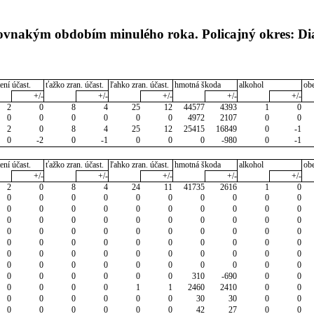
rovnakým obdobím minulého roka. Policajný okres: Di
ení účast.
ťažko zran. účast.
ľahko zran. účast.
hmotná škoda
alkohol
ob
+/-
+/-
+/-
+/-
+/-
2
0
8
4
25
12
44577
4393
1
0
0
0
0
0
0
0
4972
2107
0
0
2
0
8
4
25
12
25415
16849
0
-1
0
-2
0
-1
0
0
0
-980
0
-1
ení účast.
ťažko zran. účast.
ľahko zran. účast.
hmotná škoda
alkohol
ob
+/-
+/-
+/-
+/-
+/-
2
0
8
4
24
11
41735
2616
1
0
0
0
0
0
0
0
0
0
0
0
0
0
0
0
0
0
0
0
0
0
0
0
0
0
0
0
0
0
0
0
0
0
0
0
0
0
0
0
0
0
0
0
0
0
0
0
0
0
0
0
0
0
0
0
0
0
0
0
0
0
0
0
0
0
0
0
0
0
0
0
0
0
0
0
0
0
310
-690
0
0
0
0
0
0
1
1
2460
2410
0
0
0
0
0
0
0
0
30
30
0
0
0
0
0
0
0
0
42
27
0
0