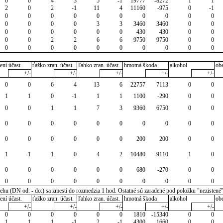
0
0
4
3
5
-1
19777
-8272
1
1
2
0
2
-1
11
4
11160
-975
0
-1
0
0
0
0
0
0
0
0
0
0
0
0
0
0
3
3
3460
3460
0
0
0
0
0
0
0
0
430
430
0
0
0
0
2
2
6
6
9750
9750
0
0
0
0
0
0
0
0
0
0
0
0
ení účast.
ťažko zran. účast.
ľahko zran. účast.
hmotná škoda
alkohol
ob
+/-
+/-
+/-
+/-
+/-
0
0
6
4
13
6
22757
7113
0
0
1
1
0
-1
1
1
1100
-290
0
0
0
0
1
1
7
3
9360
6750
0
0
0
0
0
0
0
0
0
0
0
0
0
0
0
0
0
0
200
200
0
0
1
-1
1
0
4
2
10480
-9110
1
0
0
0
0
0
0
0
680
-270
0
0
0
0
0
0
0
0
0
0
0
0
u (DN od: - do:) sa zmestí do rozmedzia 1 hod. Ostatné sú zaradené pod položku "nezistené
ení účast.
ťažko zran. účast.
ľahko zran. účast.
hmotná škoda
alkohol
ob
+/-
+/-
+/-
+/-
+/-
0
0
0
0
0
0
1810
-15340
0
0
1
1
1
-1
2
-1
4300
1660
0
0