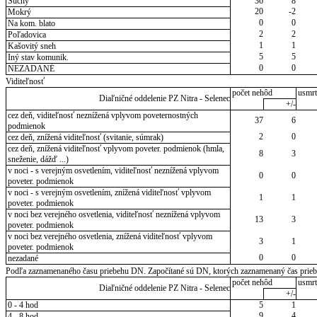
Suchý
36
8
20
-2
Mokrý
0
0
Na kom. blato
2
2
Poľadovica
1
1
Kašovitý sneh
5
5
Iný stav komunik.
0
0
NEZADANÉ
Viditeľnosť
počet nehôd
usmrt
Diaľničné oddelenie PZ Nitra - Selenec
+/-
cez deň, viditeľnosť neznížená vplyvom poveternostných
37
6
podmienok
2
0
cez deň, znížená viditeľnosť (svitanie, súmrak)
cez deň, znížená viditeľnosť vplyvom poveter. podmienok (hmla,
8
3
sneženie, dážď ...)
v noci - s verejným osvetlením, viditeľnosť neznížená vplyvom
0
0
poveter. podmienok
v noci - s verejným osvetlením, znížená viditeľnosť vplyvom
1
1
poveter. podmienok
v noci bez verejného osvetlenia, viditeľnosť neznížená vplyvom
13
3
poveter. podmienok
v noci bez verejného osvetlenia, znížená viditeľnosť vplyvom
3
1
poveter. podmienok
0
0
nezadané
Podľa zaznamenaného času priebehu DN. Započítané sú DN, ktorých zaznamenaný čas priebeh
počet nehôd
usmrt
Diaľničné oddelenie PZ Nitra - Selenec
+/-
0 - 4 hod
5
1
9
4
4 - 8 hod