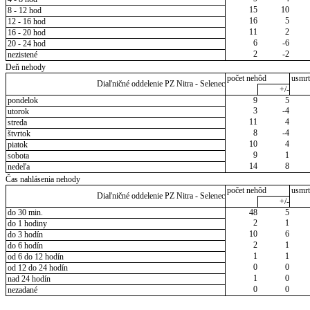
15
10
8 - 12 hod
16
5
12 - 16 hod
11
2
16 - 20 hod
6
-6
20 - 24 hod
2
-2
nezistené
Deň nehody
počet nehôd
usmrt
Diaľničné oddelenie PZ Nitra - Selenec
+/-
pondelok
9
5
3
-4
utorok
11
4
streda
8
-4
štvrtok
10
4
piatok
9
1
sobota
14
8
nedeľa
Čas nahlásenia nehody
počet nehôd
usmrt
Diaľničné oddelenie PZ Nitra - Selenec
+/-
do 30 min.
48
5
2
1
do 1 hodiny
10
6
do 3 hodín
2
1
do 6 hodín
1
1
od 6 do 12 hodín
0
0
od 12 do 24 hodín
1
0
nad 24 hodín
0
0
nezadané