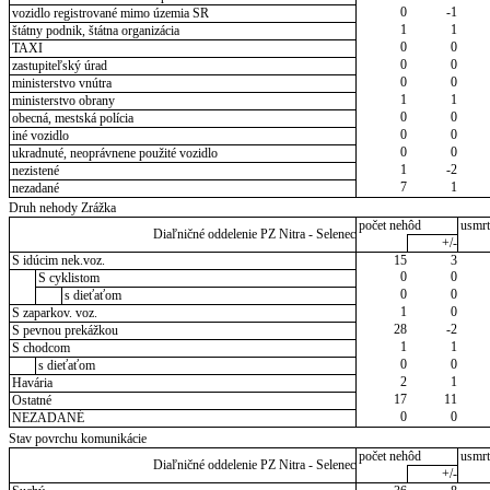
0
-1
vozidlo registrované mimo územia SR
1
1
štátny podnik, štátna organizácia
0
0
TAXI
0
0
zastupiteľský úrad
0
0
ministerstvo vnútra
1
1
ministerstvo obrany
0
0
obecná, mestská polícia
0
0
iné vozidlo
0
0
ukradnuté, neoprávnene použité vozidlo
1
-2
nezistené
7
1
nezadané
Druh nehody Zrážka
počet nehôd
usmrt
Diaľničné oddelenie PZ Nitra - Selenec
+/-
S idúcim nek.voz.
15
3
0
0
S cyklistom
0
0
s dieťaťom
1
0
S zaparkov. voz.
28
-2
S pevnou prekážkou
1
1
S chodcom
0
0
s dieťaťom
2
1
Havária
17
11
Ostatné
0
0
NEZADANÉ
Stav povrchu komunikácie
počet nehôd
usmrt
Diaľničné oddelenie PZ Nitra - Selenec
+/-