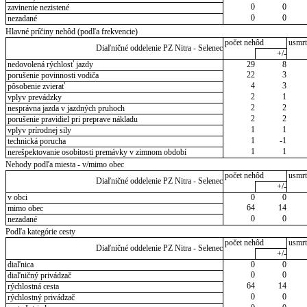
0
0
zavinenie nezistené
0
0
nezadané
Hlavné príčiny nehôd (podľa frekvencie)
počet nehôd
usmrt
Diaľničné oddelenie PZ Nitra - Selenec
+/-
nedovolená rýchlosť jazdy
29
8
22
3
porušenie povinnosti vodiča
4
3
pôsobenie zvierať
2
1
vplyv prevádzky
2
2
nesprávna jazda v jazdných pruhoch
2
2
porušenie pravidiel pri preprave nákladu
1
1
vplyv prírodnej sily
1
-1
technická porucha
1
1
nerešpektovanie osobitosti premávky v zimnom období
Nehody podľa miesta - v/mimo obec
počet nehôd
usmrt
Diaľničné oddelenie PZ Nitra - Selenec
+/-
v obci
0
0
64
14
mimo obec
0
0
nezadané
Podľa kategórie cesty
počet nehôd
usmrt
Diaľničné oddelenie PZ Nitra - Selenec
+/-
diaľnica
0
0
0
0
diaľničný privádzač
64
14
rýchlostná cesta
0
0
rýchlostný privádzač