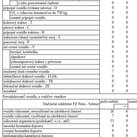
0
0
z toho pravostranné riadenie
0
0
prípojné vozidlo (vrátane návesa) - O
0
0
O1, s celkovou hmotnosťou do 750 kg,
0
0
ostatné prípojné vozidlo
0
0
kolesový traktor - T
0
0
pásový traktor - C
0
0
prípojné vozidlo traktora - R
0
0
traktorom ťahaný vymeniteľný stroj - S
0
0
pracovný stroj - P
0
0
iné cestné vozidlo - V
0
0
bicykel, kolobežka
0
0
záprahové
0
0
jednonápravový traktor s prívesom
0
0
ostatné iné cestné vozidlo
7
0
nezistený druh cestného vozidla
0
0
električkové dráhové vozidlo - ELEK
0
0
trolejbusové dráhové vozidlo - TR
0
0
železničné dráhové vozidlo - ZE
0
0
nezadané
Prevádzkovateľ vozidla, u vodičov vinníkov
počet nehôd
usmrt
Diaľničné oddelenie PZ Nitra - Selenec
+/-
vozidlo súkromné, nevyužívané na zárobkovú činnosť
28
6
7
4
vozidlo súkromné, využívané na zárobkovú činnosť
13
0
súkromná organizácia (podnikateľ, s.r.o., atď)
0
0
mestská hromadná doprava
0
0
verejná hromadná doprava
0
0
medzinárodná kamiónová doprava