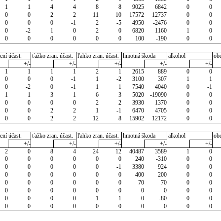
1
1
4
4
8
8
9025
6842
0
0
0
0
2
2
11
10
17572
12737
0
0
0
0
0
-1
2
-5
4950
-2476
0
0
0
-2
1
0
2
0
6820
1160
1
0
0
0
0
0
0
0
100
-190
0
0
ení účast.
ťažko zran. účast.
ľahko zran. účast.
hmotná škoda
alkohol
ob
+/-
+/-
+/-
+/-
+/-
1
1
1
1
2
1
2615
889
0
0
0
0
0
-1
1
-2
3100
307
1
1
0
-2
0
-1
1
1
7540
4040
0
-1
1
1
3
1
6
3
5020
-19090
0
0
0
0
0
0
2
2
3930
1370
0
0
0
0
2
2
1
-1
6470
4705
0
0
0
0
2
2
12
8
15902
12172
0
0
ení účast.
ťažko zran. účast.
ľahko zran. účast.
hmotná škoda
alkohol
ob
+/-
+/-
+/-
+/-
+/-
2
0
8
4
24
12
40487
3589
1
0
0
0
0
0
0
0
240
-310
0
0
0
0
0
0
0
-1
3380
924
0
0
0
0
0
0
0
0
400
200
0
0
0
0
0
0
0
0
70
70
0
0
0
0
0
0
0
0
0
0
0
0
0
0
0
0
1
1
0
-80
0
0
0
0
0
0
0
0
0
0
0
0