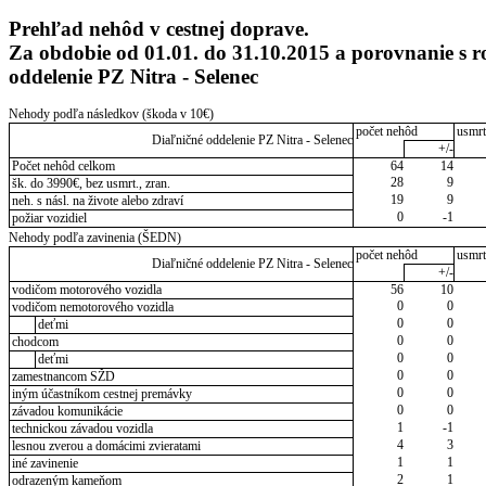
Prehľad nehôd v cestnej doprave.
Za obdobie od 01.01. do 31.10.2015 a porovnanie s 
oddelenie PZ Nitra - Selenec
Nehody podľa následkov (škoda v 10€)
počet nehôd
usmrt
Diaľničné oddelenie PZ Nitra - Selenec
+/-
Počet nehôd celkom
64
14
28
9
šk. do 3990€, bez usmrt., zran.
19
9
neh. s násl. na živote alebo zdraví
0
-1
požiar vozidiel
Nehody podľa zavinenia (ŠEDN)
počet nehôd
usmrt
Diaľničné oddelenie PZ Nitra - Selenec
+/-
vodičom motorového vozidla
56
10
0
0
vodičom nemotorového vozidla
0
0
deťmi
0
0
chodcom
0
0
deťmi
0
0
zamestnancom SŽD
0
0
iným účastníkom cestnej premávky
0
0
závadou komunikácie
1
-1
technickou závadou vozidla
4
3
lesnou zverou a domácimi zvieratami
1
1
iné zavinenie
2
1
odrazeným kameňom