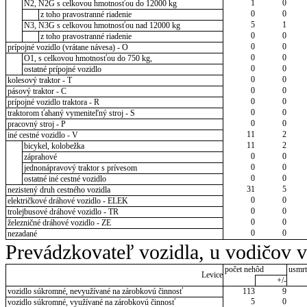
1
0
N2, N2G s celkovou hmotnosťou do 12000 kg
0
0
z toho pravostranné riadenie
5
1
N3, N3G s celkovou hmotnosťou nad 12000 kg
0
0
z toho pravostranné riadenie
0
0
prípojné vozidlo (vrátane návesa) - O
0
0
O1, s celkovou hmotnosťou do 750 kg,
0
0
ostatné prípojné vozidlo
0
0
kolesový traktor - T
0
0
pásový traktor - C
0
0
prípojné vozidlo traktora - R
0
0
traktorom ťahaný vymeniteľný stroj - S
0
0
pracovný stroj - P
11
2
iné cestné vozidlo - V
11
2
bicykel, kolobežka
0
0
záprahové
0
0
jednonápravový traktor s prívesom
0
0
ostatné iné cestné vozidlo
31
5
nezistený druh cestného vozidla
0
0
električkové dráhové vozidlo - ELEK
0
0
trolejbusové dráhové vozidlo - TR
0
0
železničné dráhové vozidlo - ZE
0
0
nezadané
Prevádzkovateľ vozidla, u vodičov 
počet nehôd
usmrt
Levice
+/-
vozidlo súkromné, nevyužívané na zárobkovú činnosť
113
9
5
0
vozidlo súkromné, využívané na zárobkovú činnosť