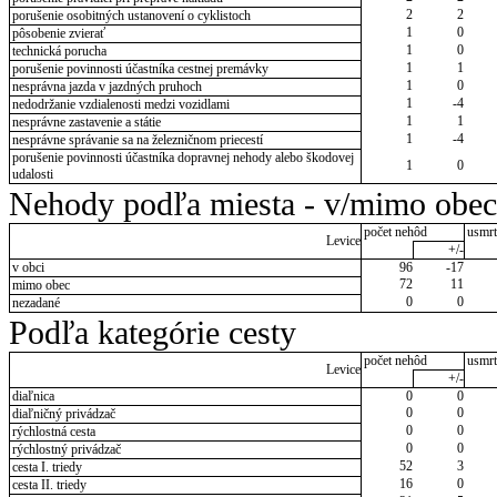
2
2
porušenie osobitných ustanovení o cyklistoch
1
0
pôsobenie zvierať
1
0
technická porucha
1
1
porušenie povinnosti účastníka cestnej premávky
1
0
nesprávna jazda v jazdných pruhoch
1
-4
nedodržanie vzdialenosti medzi vozidlami
1
1
nesprávne zastavenie a státie
1
-4
nesprávne správanie sa na železničnom priecestí
porušenie povinnosti účastníka dopravnej nehody alebo škodovej
1
0
udalosti
Nehody podľa miesta - v/mimo obec
počet nehôd
usmrt
Levice
+/-
v obci
96
-17
72
11
mimo obec
0
0
nezadané
Podľa kategórie cesty
počet nehôd
usmrt
Levice
+/-
diaľnica
0
0
0
0
diaľničný privádzač
0
0
rýchlostná cesta
0
0
rýchlostný privádzač
52
3
cesta I. triedy
16
0
cesta II. triedy