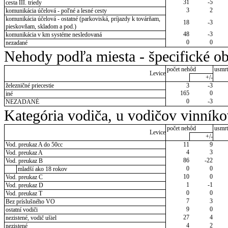
31
-5
cesta III. triedy
3
2
komunikácia účelová - poľné a lesné cesty
komunikácia účelová - ostatné (parkoviská, príjazdy k továrňam,
18
-3
pieskovňam, skladom a pod.)
48
-3
komunikácia v km systéme nesledovaná
0
0
nezadané
Nehody podľa miesta - špecifické ob
počet nehôd
usmrt
Levice
+/-
železničné priecestie
3
-3
165
0
iné
0
-3
NEZADANÉ
Kategória vodiča, u vodičov vinník
počet nehôd
usmrt
Levice
+/-
Vod. preukaz A do 50cc
11
9
4
3
Vod. preukaz A
86
-22
Vod. preukaz B
0
0
mladší ako 18 rokov
10
0
Vod. preukaz C
1
-1
Vod. preukaz D
0
0
Vod. preukaz T
7
3
Bez príslušného VO
9
0
ostatní vodiči
27
4
nezistené, vodič ušiel
4
2
nezistené