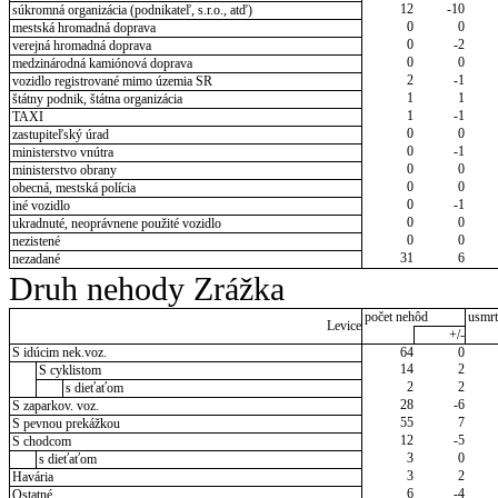
12
-10
súkromná organizácia (podnikateľ, s.r.o., atď)
0
0
mestská hromadná doprava
0
-2
verejná hromadná doprava
0
0
medzinárodná kamiónová doprava
2
-1
vozidlo registrované mimo územia SR
1
1
štátny podnik, štátna organizácia
1
-1
TAXI
0
0
zastupiteľský úrad
0
-1
ministerstvo vnútra
0
0
ministerstvo obrany
0
0
obecná, mestská polícia
0
-1
iné vozidlo
0
0
ukradnuté, neoprávnene použité vozidlo
0
0
nezistené
31
6
nezadané
Druh nehody Zrážka
počet nehôd
usmrt
Levice
+/-
S idúcim nek.voz.
64
0
14
2
S cyklistom
2
2
s dieťaťom
28
-6
S zaparkov. voz.
55
7
S pevnou prekážkou
12
-5
S chodcom
3
0
s dieťaťom
3
2
Havária
6
-4
Ostatné