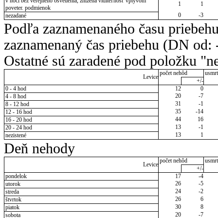
v noci bez verejného osvetlenia, znížená viditeľnosť vplyvom
1
1
poveter. podmienok
0
-3
nezadané
Podľa zaznamenaného času priebehu
zaznamenaný čas priebehu (DN od: -
Ostatné sú zaradené pod položku "ne
počet nehôd
usmrt
Levice
+/-
0 - 4 hod
12
0
20
-7
4 - 8 hod
31
-1
8 - 12 hod
35
-14
12 - 16 hod
44
16
16 - 20 hod
13
-1
20 - 24 hod
13
1
nezistené
Deň nehody
počet nehôd
usmrt
Levice
+/-
pondelok
17
-4
26
-5
utorok
24
-2
streda
26
6
štvrtok
30
8
piatok
20
-7
sobota