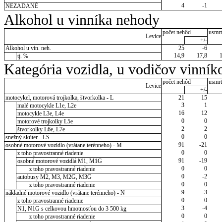
4
-1
NEZADANÉ
Alkohol u vinníka nehody
počet nehôd
usmrt
Levice
+/-
Alkohol u vin. neh.
25
-6
14,9
17,8
tj. %
Kategória vozidla, u vodičov vinník
počet nehôd
usmrt
Levice
+/-
motocykel, motorová trojkolka, štvorkolka - L
21
15
3
1
malé motocykle L1e, L2e
16
12
motocykle L3e, L4e
0
0
motorové trojkolky L5e
2
2
štvorkolky L6e, L7e
0
0
snežný skúter - LS
91
-21
osobné motorové vozidlo (vrátane terénneho) - M
0
0
z toho pravostranné riadenie
91
-19
osobné motorové vozidlá M1, M1G
0
0
z toho pravostranné riadenie
0
-2
autobusy M2, M3, M2G, M3G
0
0
z toho pravostranné riadenie
9
-3
nákladné motorové vozidlo (vrátane terénneho) - N
0
0
z toho pravostranné riadenie
3
-4
N1, N1G s celkovou hmotnosťou do 3 500 kg
0
0
z toho pravostranné riadenie