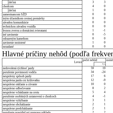
3
3
deťmi
4
0
chodcom
1
0
deťmi
0
0
zamestnancom SŽD
0
0
iným účastníkom cestnej premávky
0
0
závadou komunikácie
0
0
technickou závadou vozidla
1
-1
lesnou zverou a domácimi zvieratami
0
-5
iné zavinenie
0
0
odrazeným kameňom
1
0
zavinenie nezistené
0
0
nezadané
Hlavné príčiny nehôd (podľa frekven
počet nehôd
usmrt
Levice
+/-
nedovolená rýchlosť jazdy
59
19
34
-24
porušenie povinnosti vodiča
17
6
nesprávny spôsob jazdy
12
-9
nesprávna jazda cez križovatku
10
0
nesprávne otáčanie a cúvanie
8
2
nesprávne odbočovanie
5
4
nesprávne vchádzanie na cestu
4
-1
porušenie osobitných ustanovení o chodcoch
3
1
nesprávne vyhýbanie
2
1
nesprávne obchádzanie
2
1
nesprávne predchádzanie
2
2
porušenie pravidiel pri preprave nákladu