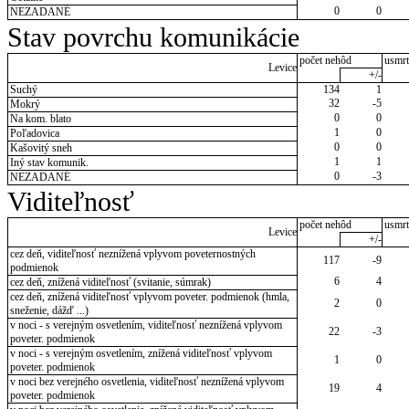
0
0
NEZADANÉ
Stav povrchu komunikácie
počet nehôd
usmrt
Levice
+/-
Suchý
134
1
32
-5
Mokrý
0
0
Na kom. blato
1
0
Poľadovica
0
0
Kašovitý sneh
1
1
Iný stav komunik.
0
-3
NEZADANÉ
Viditeľnosť
počet nehôd
usmrt
Levice
+/-
cez deň, viditeľnosť neznížená vplyvom poveternostných
117
-9
podmienok
6
4
cez deň, znížená viditeľnosť (svitanie, súmrak)
cez deň, znížená viditeľnosť vplyvom poveter. podmienok (hmla,
2
0
sneženie, dážď ...)
v noci - s verejným osvetlením, viditeľnosť neznížená vplyvom
22
-3
poveter. podmienok
v noci - s verejným osvetlením, znížená viditeľnosť vplyvom
1
0
poveter. podmienok
v noci bez verejného osvetlenia, viditeľnosť neznížená vplyvom
19
4
poveter. podmienok