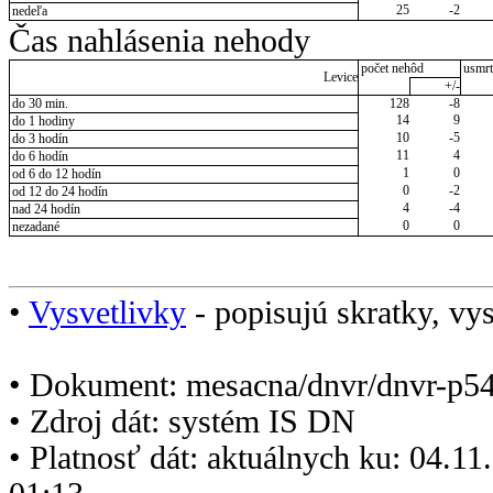
25
-2
nedeľa
Čas nahlásenia nehody
počet nehôd
usmrt
Levice
+/-
do 30 min.
128
-8
14
9
do 1 hodiny
10
-5
do 3 hodín
11
4
do 6 hodín
1
0
od 6 do 12 hodín
0
-2
od 12 do 24 hodín
4
-4
nad 24 hodín
0
0
nezadané
•
Vysvetlivky
- popisujú skratky, vys
• Dokument: mesacna/dnvr/dnvr-p5
• Zdroj dát: systém IS DN
• Platnosť dát: aktuálnych ku: 04.1