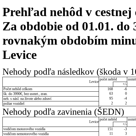
Prehľad nehôd v cestnej
Za obdobie od 01.01. do 
rovnakým obdobím minulé
Levice
Nehody podľa následkov (škoda v 1
počet nehôd
usmrt
Levice
+/-
Počet nehôd celkom
168
-6
63
0
šk. do 3990€, bez usmrt., zran.
95
-4
neh. s násl. na živote alebo zdraví
2
2
požiar vozidiel
Nehody podľa zavinenia (ŠEDN)
počet nehôd
usmrt
Levice
+/-
vodičom motorového vozidla
151
-3
11
3
vodičom nemotorového vozidla