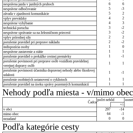
6
6
nesprávna jazda v jazdných pruhoch
5
-3
nesprávne odbočovanie
5
2
závada v zjazdnosti komunikácie
4
2
vplyv prevádzky
4
3
nesprávne vyhýbanie
3
-2
technická porucha
3
-2
nesprávne správanie sa na železničnom priecestí
2
2
vplyv prírodnej sily
2
-2
porušenie pravidiel pri preprave nákladu
1
0
indispozícia osoby
1
1
nesprávne zastavenie a státie
1
-1
porušenie pravidiel o prekážke cestnej premávky
porušenie povinnosti pri preprave osôb vozidlom pravidelnej
1
1
verejnej dopravy osôb
porušenie povinnosti účastníka dopravnej nehody alebo škodovej
1
-1
udalosti
1
1
porušenie osobitných ustanovení o cyklistoch
1
1
porušenie pravidiel na úseku správy pozemných komunikácií
Nehody podľa miesta - v/mimo obec
počet nehôd
usmrt
Čadca
+/-
v obci
297
-14
64
-1
mimo obec
0
0
nezadané
Podľa kategórie cesty