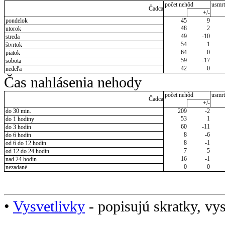
počet nehôd
usmrt
Čadca
+/-
pondelok
45
9
48
2
utorok
49
-10
streda
54
1
štvrtok
64
0
piatok
59
-17
sobota
42
0
nedeľa
Čas nahlásenia nehody
počet nehôd
usmrt
Čadca
+/-
do 30 min.
209
-2
53
1
do 1 hodiny
60
-11
do 3 hodín
8
-6
do 6 hodín
8
-1
od 6 do 12 hodín
7
5
od 12 do 24 hodín
16
-1
nad 24 hodín
0
0
nezadané
•
Vysvetlivky
- popisujú skratky, vys