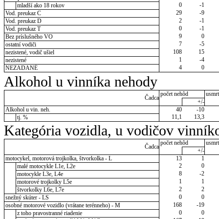
0
-1
mladší ako 18 rokov
29
-9
Vod. preukaz C
2
-1
Vod. preukaz D
0
-1
Vod. preukaz T
9
0
Bez príslušného VO
7
-5
ostatní vodiči
108
15
nezistené, vodič ušiel
1
-4
nezistené
4
0
NEZADANÉ
Alkohol u vinníka nehody
počet nehôd
usmrt
Čadca
+/-
Alkohol u vin. neh.
40
-10
11,1
13,3
tj. %
Kategória vozidla, u vodičov vinník
počet nehôd
usmrt
Čadca
+/-
motocykel, motorová trojkolka, štvorkolka - L
13
1
2
0
malé motocykle L1e, L2e
8
-2
motocykle L3e, L4e
1
1
motorové trojkolky L5e
2
2
štvorkolky L6e, L7e
0
0
snežný skúter - LS
168
-19
osobné motorové vozidlo (vrátane terénneho) - M
0
0
z toho pravostranné riadenie