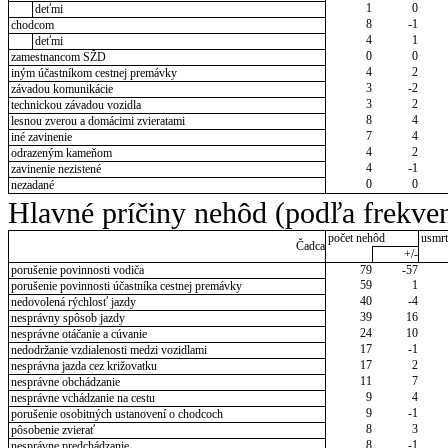
1
0
deťmi
8
-1
chodcom
4
1
deťmi
0
0
zamestnancom SŽD
4
2
iným účastníkom cestnej premávky
3
-2
závadou komunikácie
3
2
technickou závadou vozidla
8
4
lesnou zverou a domácimi zvieratami
7
4
iné zavinenie
4
2
odrazeným kameňom
4
-1
zavinenie nezistené
0
0
nezadané
Hlavné príčiny nehôd (podľa frekven
počet nehôd
usmrt
Čadca
+/-
porušenie povinnosti vodiča
79
-57
59
1
porušenie povinnosti účastníka cestnej premávky
40
-4
nedovolená rýchlosť jazdy
39
16
nesprávny spôsob jazdy
24
10
nesprávne otáčanie a cúvanie
17
-1
nedodržanie vzdialenosti medzi vozidlami
17
2
nesprávna jazda cez križovatku
11
7
nesprávne obchádzanie
9
4
nesprávne vchádzanie na cestu
9
-1
porušenie osobitných ustanovení o chodcoch
8
3
pôsobenie zvierať
8
-1
nesprávne predchádzanie