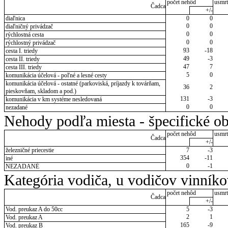
počet nehôd
usmrt
Čadca
+/-
diaľnica
0
0
0
0
diaľničný privádzač
0
0
rýchlostná cesta
0
0
rýchlostný privádzač
93
-18
cesta I. triedy
49
-3
cesta II. triedy
47
7
cesta III. triedy
5
0
komunikácia účelová - poľné a lesné cesty
komunikácia účelová - ostatné (parkoviská, príjazdy k továrňam,
36
2
pieskovňam, skladom a pod.)
131
-3
komunikácia v km systéme nesledovaná
0
0
nezadané
Nehody podľa miesta - špecifické ob
počet nehôd
usmrt
Čadca
+/-
železničné priecestie
7
-3
354
-11
iné
0
-1
NEZADANÉ
Kategória vodiča, u vodičov vinník
počet nehôd
usmrt
Čadca
+/-
Vod. preukaz A do 50cc
5
-3
2
1
Vod. preukaz A
165
-9
Vod. preukaz B