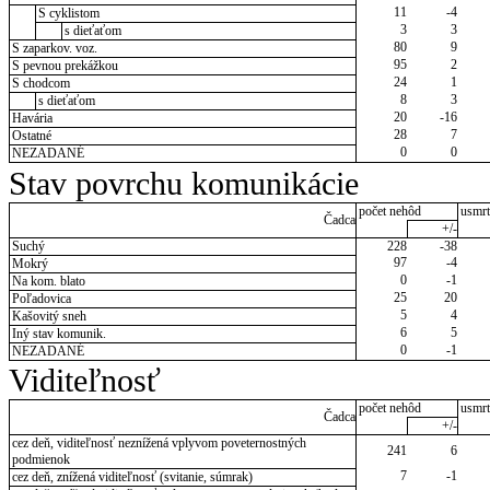
11
-4
S cyklistom
3
3
s dieťaťom
80
9
S zaparkov. voz.
95
2
S pevnou prekážkou
24
1
S chodcom
8
3
s dieťaťom
20
-16
Havária
28
7
Ostatné
0
0
NEZADANÉ
Stav povrchu komunikácie
počet nehôd
usmrt
Čadca
+/-
Suchý
228
-38
97
-4
Mokrý
0
-1
Na kom. blato
25
20
Poľadovica
5
4
Kašovitý sneh
6
5
Iný stav komunik.
0
-1
NEZADANÉ
Viditeľnosť
počet nehôd
usmrt
Čadca
+/-
cez deň, viditeľnosť neznížená vplyvom poveternostných
241
6
podmienok
7
-1
cez deň, znížená viditeľnosť (svitanie, súmrak)