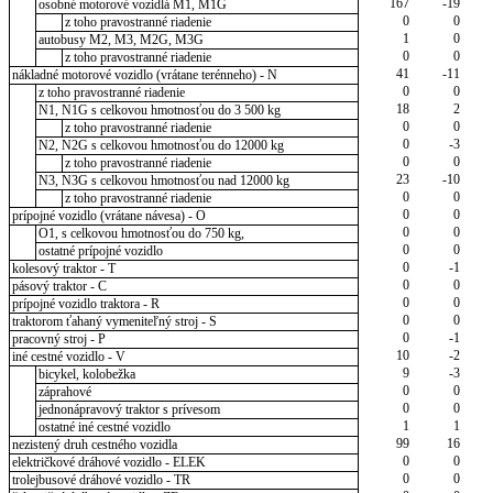
167
-19
osobné motorové vozidlá M1, M1G
0
0
z toho pravostranné riadenie
1
0
autobusy M2, M3, M2G, M3G
0
0
z toho pravostranné riadenie
41
-11
nákladné motorové vozidlo (vrátane terénneho) - N
0
0
z toho pravostranné riadenie
18
2
N1, N1G s celkovou hmotnosťou do 3 500 kg
0
0
z toho pravostranné riadenie
0
-3
N2, N2G s celkovou hmotnosťou do 12000 kg
0
0
z toho pravostranné riadenie
23
-10
N3, N3G s celkovou hmotnosťou nad 12000 kg
0
0
z toho pravostranné riadenie
0
0
prípojné vozidlo (vrátane návesa) - O
0
0
O1, s celkovou hmotnosťou do 750 kg,
0
0
ostatné prípojné vozidlo
0
-1
kolesový traktor - T
0
0
pásový traktor - C
0
0
prípojné vozidlo traktora - R
0
0
traktorom ťahaný vymeniteľný stroj - S
0
-1
pracovný stroj - P
10
-2
iné cestné vozidlo - V
9
-3
bicykel, kolobežka
0
0
záprahové
0
0
jednonápravový traktor s prívesom
1
1
ostatné iné cestné vozidlo
99
16
nezistený druh cestného vozidla
0
0
električkové dráhové vozidlo - ELEK
0
0
trolejbusové dráhové vozidlo - TR