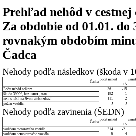
Prehľad nehôd v cestnej
Za obdobie od 01.01. do 
rovnakým obdobím minulé
Čadca
Nehody podľa následkov (škoda v 1
počet nehôd
usmrt
Čadca
+/-
Počet nehôd celkom
361
-15
192
1
šk. do 3990€, bez usmrt., zran.
111
2
neh. s násl. na živote alebo zdraví
3
3
požiar vozidiel
Nehody podľa zavinenia (ŠEDN)
počet nehôd
usmrt
Čadca
+/-
vodičom motorového vozidla
314
-21
6
-4
vodičom nemotorového vozidla