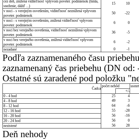
cez deň, znížená viditeľnosť vplyvom poveter. podmienok (hmla,
15
10
sneženie, dážď ...)
v noci - s verejným osvetlením, viditeľnosť neznížená vplyvom
50
-22
poveter. podmienok
v noci - s verejným osvetlením, znížená viditeľnosť vplyvom
6
0
poveter. podmienok
v noci bez verejného osvetlenia, viditeľnosť neznížená vplyvom
36
-5
poveter. podmienok
v noci bez verejného osvetlenia, znížená viditeľnosť vplyvom
6
-2
poveter. podmienok
0
-1
nezadané
Podľa zaznamenaného času priebehu
zaznamenaný čas priebehu (DN od: -
Ostatné sú zaradené pod položku "ne
počet nehôd
usmrt
Čadca
+/-
0 - 4 hod
25
4
49
3
4 - 8 hod
64
-6
8 - 12 hod
55
-28
12 - 16 hod
56
-16
16 - 20 hod
56
0
20 - 24 hod
56
28
nezistené
Deň nehody