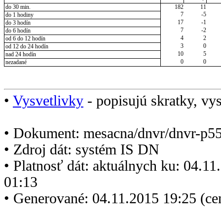
do 30 min.
182
11
7
-5
do 1 hodiny
17
-1
do 3 hodín
7
-2
do 6 hodín
4
2
od 6 do 12 hodín
3
0
od 12 do 24 hodín
10
5
nad 24 hodín
0
0
nezadané
•
Vysvetlivky
- popisujú skratky, vys
• Dokument: mesacna/dnvr/dnvr-p5
• Zdroj dát: systém IS DN
• Platnosť dát: aktuálnych ku: 04.1
01:13
• Generované: 04.11.2015 19:25 (ce