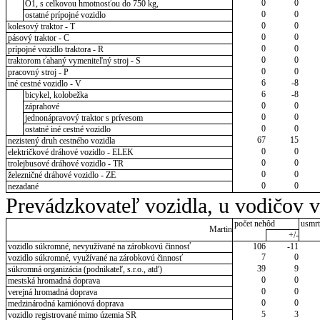
0
0
O1, s celkovou hmotnosťou do 750 kg,
0
0
ostatné prípojné vozidlo
0
0
kolesový traktor - T
0
0
pásový traktor - C
0
0
prípojné vozidlo traktora - R
0
0
traktorom ťahaný vymeniteľný stroj - S
0
0
pracovný stroj - P
6
-8
iné cestné vozidlo - V
6
-8
bicykel, kolobežka
0
0
záprahové
0
0
jednonápravový traktor s prívesom
0
0
ostatné iné cestné vozidlo
67
15
nezistený druh cestného vozidla
0
0
električkové dráhové vozidlo - ELEK
0
0
trolejbusové dráhové vozidlo - TR
0
0
železničné dráhové vozidlo - ZE
0
0
nezadané
Prevádzkovateľ vozidla, u vodičov 
počet nehôd
usmrt
Martin
+/-
vozidlo súkromné, nevyužívané na zárobkovú činnosť
106
-11
7
0
vozidlo súkromné, využívané na zárobkovú činnosť
39
9
súkromná organizácia (podnikateľ, s.r.o., atď)
0
0
mestská hromadná doprava
0
0
verejná hromadná doprava
0
0
medzinárodná kamiónová doprava
5
3
vozidlo registrované mimo územia SR