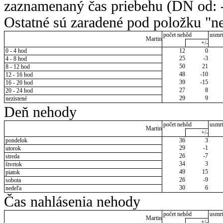
zaznamenaný čas priebehu (DN od: -
Ostatné sú zaradené pod položku "ne
počet nehôd
usmrt
Martin
+/-
0 - 4 hod
12
0
25
-3
4 - 8 hod
50
21
8 - 12 hod
48
-10
12 - 16 hod
39
-15
16 - 20 hod
27
8
20 - 24 hod
29
9
nezistené
Deň nehody
počet nehôd
usmrt
Martin
+/-
pondelok
36
3
29
-1
utorok
26
-7
streda
34
3
štvrtok
49
15
piatok
26
-9
sobota
30
6
nedeľa
Čas nahlásenia nehody
počet nehôd
usmrt
Martin
+/-