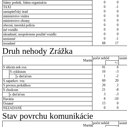
0
0
štátny podnik, štátna organizácia
0
-1
TAXI
0
0
zastupiteľský úrad
0
0
ministerstvo vnútra
0
0
ministerstvo obrany
0
0
obecná, mestská polícia
0
0
iné vozidlo
0
0
ukradnuté, neoprávnene použité vozidlo
0
-1
nezistené
68
17
nezadané
Druh nehody Zrážka
počet nehôd
usmrt
Martin
+/-
S idúcim nek.voz.
91
6
16
-3
S cyklistom
1
-2
s dieťaťom
69
20
S zaparkov. voz.
26
2
S pevnou prekážkou
21
-8
S chodcom
3
-3
s dieťaťom
8
-10
Havária
15
0
Ostatné
0
0
NEZADANÉ
Stav povrchu komunikácie
počet nehôd
usmrt
Martin