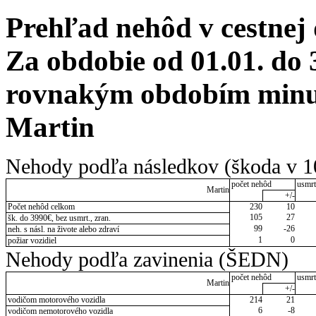
Prehľad nehôd v cestnej
Za obdobie od 01.01. do 
rovnakým obdobím minulé
Martin
Nehody podľa následkov (škoda v 1
počet nehôd
usmrt
Martin
+/-
Počet nehôd celkom
230
10
105
27
šk. do 3990€, bez usmrt., zran.
99
-26
neh. s násl. na živote alebo zdraví
1
0
požiar vozidiel
Nehody podľa zavinenia (ŠEDN)
počet nehôd
usmrt
Martin
+/-
vodičom motorového vozidla
214
21
6
-8
vodičom nemotorového vozidla