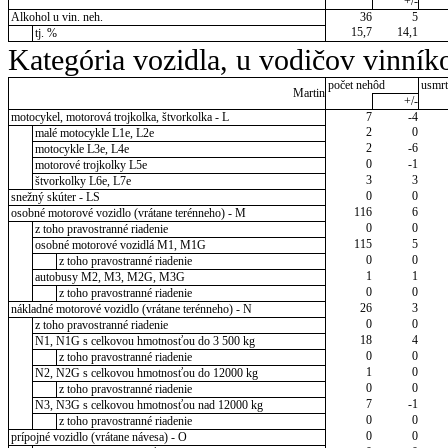
+/-
Alkohol u vin. neh.
36
5
15,7
14,1
tj. %
Kategória vozidla, u vodičov vinník
počet nehôd
usmrt
Martin
+/-
motocykel, motorová trojkolka, štvorkolka - L
7
-4
2
0
malé motocykle L1e, L2e
2
-6
motocykle L3e, L4e
0
-1
motorové trojkolky L5e
3
3
štvorkolky L6e, L7e
0
0
snežný skúter - LS
116
6
osobné motorové vozidlo (vrátane terénneho) - M
0
0
z toho pravostranné riadenie
115
5
osobné motorové vozidlá M1, M1G
0
0
z toho pravostranné riadenie
1
1
autobusy M2, M3, M2G, M3G
0
0
z toho pravostranné riadenie
26
3
nákladné motorové vozidlo (vrátane terénneho) - N
0
0
z toho pravostranné riadenie
18
4
N1, N1G s celkovou hmotnosťou do 3 500 kg
0
0
z toho pravostranné riadenie
1
0
N2, N2G s celkovou hmotnosťou do 12000 kg
0
0
z toho pravostranné riadenie
7
-1
N3, N3G s celkovou hmotnosťou nad 12000 kg
0
0
z toho pravostranné riadenie
0
0
prípojné vozidlo (vrátane návesa) - O