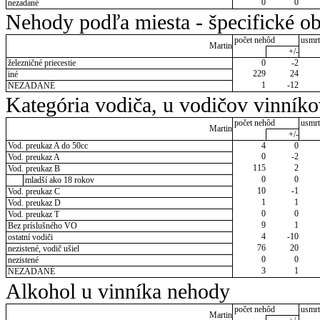
0
0
nezadané
Nehody podľa miesta - špecifické ob
počet nehôd
usmrt
Martin
+/-
železničné priecestie
0
-2
229
24
iné
1
-12
NEZADANÉ
Kategória vodiča, u vodičov vinník
počet nehôd
usmrt
Martin
+/-
Vod. preukaz A do 50cc
4
0
0
-2
Vod. preukaz A
115
2
Vod. preukaz B
0
0
mladší ako 18 rokov
10
-1
Vod. preukaz C
1
1
Vod. preukaz D
0
0
Vod. preukaz T
9
1
Bez príslušného VO
4
-10
ostatní vodiči
76
20
nezistené, vodič ušiel
0
0
nezistené
3
1
NEZADANÉ
Alkohol u vinníka nehody
počet nehôd
usmrt
Martin