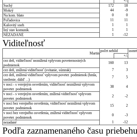
+/-
Suchý
172
18
44
-9
Mokrý
0
0
Na kom. blato
11
11
Poľadovica
1
1
Kašovitý sneh
1
1
Iný stav komunik.
1
-12
NEZADANÉ
Viditeľnosť
počet nehôd
usmrt
Martin
+/-
cez deň, viditeľnosť neznížená vplyvom poveternostných
160
13
podmienok
7
3
cez deň, znížená viditeľnosť (svitanie, súmrak)
cez deň, znížená viditeľnosť vplyvom poveter. podmienok (hmla,
7
5
sneženie, dážď ...)
v noci - s verejným osvetlením, viditeľnosť neznížená vplyvom
38
4
poveter. podmienok
v noci - s verejným osvetlením, znížená viditeľnosť vplyvom
2
-2
poveter. podmienok
v noci bez verejného osvetlenia, viditeľnosť neznížená vplyvom
15
2
poveter. podmienok
v noci bez verejného osvetlenia, znížená viditeľnosť vplyvom
0
-3
poveter. podmienok
1
-12
nezadané
Podľa zaznamenaného času priebehu