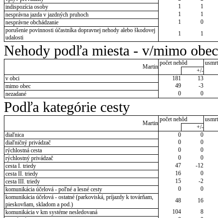
1
1
indispozícia osoby
1
1
nesprávna jazda v jazdných pruhoch
1
0
nesprávne obchádzanie
porušenie povinnosti účastníka dopravnej nehody alebo škodovej
1
1
udalosti
Nehody podľa miesta - v/mimo obec
počet nehôd
usmrt
Martin
+/-
v obci
181
13
49
-3
mimo obec
0
0
nezadané
Podľa kategórie cesty
počet nehôd
usmrt
Martin
+/-
diaľnica
0
0
0
0
diaľničný privádzač
0
0
rýchlostná cesta
0
0
rýchlostný privádzač
47
-12
cesta I. triedy
16
0
cesta II. triedy
15
-2
cesta III. triedy
0
0
komunikácia účelová - poľné a lesné cesty
komunikácia účelová - ostatné (parkoviská, príjazdy k továrňam,
48
16
pieskovňam, skladom a pod.)
104
8
komunikácia v km systéme nesledovaná