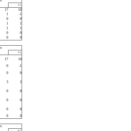
ec
+/-
17
10
1
-1
0
0
1
1
1
1
0
0
0
0
ec
+/-
17
10
0
-1
0
0
3
2
0
0
0
0
0
0
0
0
"
ec
+/-