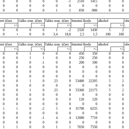
0
0
0
0
0
-1
2510
1415
0
0
0
0
0
0
0
0
0
0
0
0
0
0
0
0
1
1
850
-900
0
0
ení účast.
ťažko zran. účast.
ľahko zran. účast.
hmotná škoda
alkohol
ob
+/-
+/-
+/-
+/-
+/-
0
0
0
0
1
-2
2320
1430
5
2
0
•
0
0
3,4
18,8
2,5
1,5
100
100
ení účast.
ťažko zran. účast.
ľahko zran. účast.
hmotná škoda
alkohol
ob
+/-
+/-
+/-
+/-
+/-
0
0
1
0
0
0
450
350
0
0
0
0
1
1
0
0
250
250
0
0
0
0
0
-1
0
0
200
100
0
0
0
0
0
0
0
0
0
0
0
0
0
0
0
0
0
0
0
0
0
0
0
0
0
0
0
0
0
0
0
0
0
0
1
0
23
9
53480
22295
5
2
0
0
0
0
0
0
0
0
0
0
0
0
1
0
23
9
53360
22175
5
2
0
0
0
0
0
0
0
0
0
0
0
0
0
0
0
0
120
120
0
0
0
0
0
0
0
0
0
0
0
0
1
1
0
-2
5
4
31790
6235
0
0
0
0
0
0
0
0
0
0
0
0
0
0
0
-1
4
4
12680
7710
0
0
0
0
0
0
0
0
0
0
0
0
1
1
0
0
1
1
7650
7550
0
0