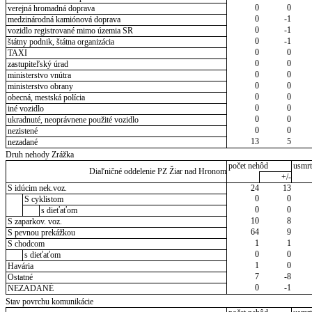
0
0
verejná hromadná doprava
0
-1
medzinárodná kamiónová doprava
0
-1
vozidlo registrované mimo územia SR
0
-1
štátny podnik, štátna organizácia
0
0
TAXI
0
0
zastupiteľský úrad
0
0
ministerstvo vnútra
0
0
ministerstvo obrany
0
0
obecná, mestská polícia
0
0
iné vozidlo
0
0
ukradnuté, neoprávnene použité vozidlo
0
0
nezistené
13
5
nezadané
Druh nehody Zrážka
počet nehôd
usmrt
Diaľničné oddelenie PZ Žiar nad Hronom
+/-
S idúcim nek.voz.
24
13
0
0
S cyklistom
0
0
s dieťaťom
10
8
S zaparkov. voz.
64
9
S pevnou prekážkou
1
1
S chodcom
0
0
s dieťaťom
1
0
Havária
7
-8
Ostatné
0
-1
NEZADANÉ
Stav povrchu komunikácie