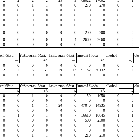
2
2
2
-2
25
9
88022
27002
5
2
0
0
1
1
0
0
270
270
0
0
0
0
0
0
0
0
0
0
0
0
0
0
0
0
0
0
0
0
0
0
0
0
0
0
0
0
0
0
0
0
0
0
0
0
0
0
0
0
0
0
0
0
0
0
0
0
200
200
0
0
0
0
0
0
4
4
2660
2660
0
0
0
0
0
0
0
0
0
0
0
0
ení účast.
ťažko zran. účast.
ľahko zran. účast.
hmotná škoda
alkohol
ob
+/-
+/-
+/-
+/-
+/-
0
0
0
0
0
0
0
0
0
0
2
2
3
-1
29
13
91152
30132
5
2
0
0
0
0
0
0
0
0
0
0
ení účast.
ťažko zran. účast.
ľahko zran. účast.
hmotná škoda
alkohol
ob
+/-
+/-
+/-
+/-
+/-
0
0
1
0
0
0
1150
1050
0
0
0
0
0
0
0
0
0
0
0
0
0
0
1
-1
20
6
47040
14935
4
1
0
0
0
0
0
0
0
0
0
0
1
1
0
-1
8
7
36610
16645
1
1
0
0
0
0
0
0
500
-2300
0
0
0
0
0
0
0
0
0
0
0
0
0
0
0
0
0
0
0
0
0
0
0
0
1
1
0
0
210
210
0
0