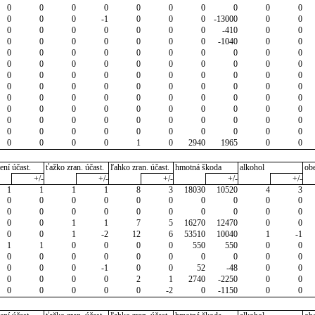
0
0
0
0
0
0
0
0
0
0
0
0
0
-1
0
0
0
-13000
0
0
0
0
0
0
0
0
0
-410
0
0
0
0
0
0
0
0
0
-1040
0
0
0
0
0
0
0
0
0
0
0
0
0
0
0
0
0
0
0
0
0
0
0
0
0
0
0
0
0
0
0
0
0
0
0
0
0
0
0
0
0
0
0
0
0
0
0
0
0
0
0
0
0
0
0
0
0
0
0
0
0
0
0
0
0
0
0
0
0
0
0
0
0
0
0
0
0
0
0
0
0
0
0
0
0
0
1
0
2940
1965
0
0
ení účast.
ťažko zran. účast.
ľahko zran. účast.
hmotná škoda
alkohol
ob
+/-
+/-
+/-
+/-
+/-
1
1
1
1
8
3
18030
10520
4
3
0
0
0
0
0
0
0
0
0
0
0
0
0
0
0
0
0
0
0
0
0
0
1
1
7
5
16270
12470
0
0
0
0
1
-2
12
6
53510
10040
1
-1
1
1
0
0
0
0
550
550
0
0
0
0
0
0
0
0
0
0
0
0
0
0
0
-1
0
0
52
-48
0
0
0
0
0
0
2
1
2740
-2250
0
0
0
0
0
0
0
-2
0
-1150
0
0