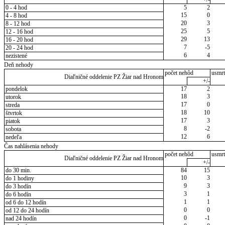
0 - 4 hod
5
2
15
0
4 - 8 hod
20
3
8 - 12 hod
25
5
12 - 16 hod
29
13
16 - 20 hod
7
-5
20 - 24 hod
6
4
nezistené
Deň nehody
počet nehôd
usmrt
Diaľničné oddelenie PZ Žiar nad Hronom
+/-
pondelok
17
2
18
3
utorok
17
0
streda
18
10
štvrtok
17
3
piatok
8
-2
sobota
12
6
nedeľa
Čas nahlásenia nehody
počet nehôd
usmrt
Diaľničné oddelenie PZ Žiar nad Hronom
+/-
do 30 min.
84
15
10
3
do 1 hodiny
9
3
do 3 hodín
3
1
do 6 hodín
1
1
od 6 do 12 hodín
0
0
od 12 do 24 hodín
0
-1
nad 24 hodín