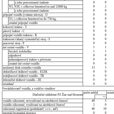
0
0
z toho pravostranné riadenie
9
2
N3, N3G s celkovou hmotnosťou nad 12000 kg
0
0
z toho pravostranné riadenie
0
0
prípojné vozidlo (vrátane návesa) - O
0
0
O1, s celkovou hmotnosťou do 750 kg,
0
0
ostatné prípojné vozidlo
0
0
kolesový traktor - T
0
0
pásový traktor - C
0
0
prípojné vozidlo traktora - R
0
0
traktorom ťahaný vymeniteľný stroj - S
0
0
pracovný stroj - P
1
1
iné cestné vozidlo - V
1
1
bicykel, kolobežka
0
0
záprahové
0
0
jednonápravový traktor s prívesom
0
0
ostatné iné cestné vozidlo
13
5
nezistený druh cestného vozidla
0
0
električkové dráhové vozidlo - ELEK
0
0
trolejbusové dráhové vozidlo - TR
0
0
železničné dráhové vozidlo - ZE
0
0
nezadané
Prevádzkovateľ vozidla, u vodičov vinníkov
počet nehôd
usmrt
Diaľničné oddelenie PZ Žiar nad Hronom
+/-
vozidlo súkromné, nevyužívané na zárobkovú činnosť
49
5
2
0
vozidlo súkromné, využívané na zárobkovú činnosť
40
19
súkromná organizácia (podnikateľ, s.r.o., atď)
0
0
mestská hromadná doprava