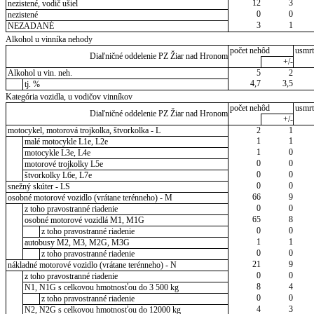
12
3
nezistené, vodič ušiel
0
0
nezistené
3
1
NEZADANÉ
Alkohol u vinníka nehody
počet nehôd
usmrt
Diaľničné oddelenie PZ Žiar nad Hronom
+/-
Alkohol u vin. neh.
5
2
4,7
3,5
tj. %
Kategória vozidla, u vodičov vinníkov
počet nehôd
usmrt
Diaľničné oddelenie PZ Žiar nad Hronom
+/-
motocykel, motorová trojkolka, štvorkolka - L
2
1
1
1
malé motocykle L1e, L2e
1
0
motocykle L3e, L4e
0
0
motorové trojkolky L5e
0
0
štvorkolky L6e, L7e
0
0
snežný skúter - LS
66
9
osobné motorové vozidlo (vrátane terénneho) - M
0
0
z toho pravostranné riadenie
65
8
osobné motorové vozidlá M1, M1G
0
0
z toho pravostranné riadenie
1
1
autobusy M2, M3, M2G, M3G
0
0
z toho pravostranné riadenie
21
9
nákladné motorové vozidlo (vrátane terénneho) - N
0
0
z toho pravostranné riadenie
8
4
N1, N1G s celkovou hmotnosťou do 3 500 kg
0
0
z toho pravostranné riadenie
4
3
N2, N2G s celkovou hmotnosťou do 12000 kg