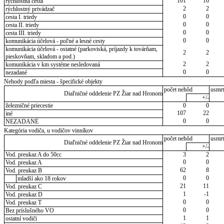
101
16
rýchlostná cesta
2
2
rýchlostný privádzač
0
0
cesta I. triedy
0
0
cesta II. triedy
0
0
cesta III. triedy
0
0
komunikácia účelová - poľné a lesné cesty
komunikácia účelová - ostatné (parkoviská, príjazdy k továrňam,
2
2
pieskovňam, skladom a pod.)
2
2
komunikácia v km systéme nesledovaná
0
0
nezadané
Nehody podľa miesta - špecifické objekty
počet nehôd
usmrt
Diaľničné oddelenie PZ Žiar nad Hronom
+/-
železničné priecestie
0
0
107
22
iné
0
0
NEZADANÉ
Kategória vodiča, u vodičov vinníkov
počet nehôd
usmrt
Diaľničné oddelenie PZ Žiar nad Hronom
+/-
Vod. preukaz A do 50cc
3
2
0
0
Vod. preukaz A
62
8
Vod. preukaz B
0
0
mladší ako 18 rokov
21
11
Vod. preukaz C
1
-1
Vod. preukaz D
0
0
Vod. preukaz T
0
0
Bez príslušného VO
1
1
ostatní vodiči