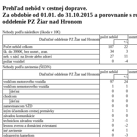
Prehľad nehôd v cestnej doprave.
Za obdobie od 01.01. do 31.10.2015 a porovnanie s 
oddelenie PZ Žiar nad Hronom
Nehody podľa následkov (škoda v 10€)
počet nehôd
usmrt
Diaľničné oddelenie PZ Žiar nad Hronom
+/-
Počet nehôd celkom
107
22
34
3
šk. do 3990€, bez usmrt., zran.
27
11
neh. s násl. na živote alebo zdraví
0
-4
požiar vozidiel
Nehody podľa zavinenia (ŠEDN)
počet nehôd
usmrt
Diaľničné oddelenie PZ Žiar nad Hronom
+/-
vodičom motorového vozidla
97
24
1
1
vodičom nemotorového vozidla
0
0
deťmi
0
0
chodcom
0
0
deťmi
0
0
zamestnancom SŽD
1
1
iným účastníkom cestnej premávky
0
0
závadou komunikácie
3
-1
technickou závadou vozidla
0
-2
lesnou zverou a domácimi zvieratami
4
1
iné zavinenie
0
-3
odrazeným kameňom