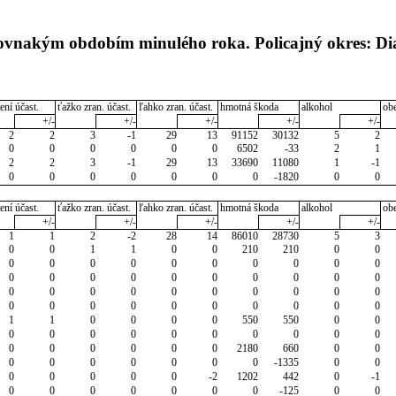
rovnakým obdobím minulého roka. Policajný okres: Di
ení účast.
ťažko zran. účast.
ľahko zran. účast.
hmotná škoda
alkohol
ob
+/-
+/-
+/-
+/-
+/-
2
2
3
-1
29
13
91152
30132
5
2
0
0
0
0
0
0
6502
-33
2
1
2
2
3
-1
29
13
33690
11080
1
-1
0
0
0
0
0
0
0
-1820
0
0
ení účast.
ťažko zran. účast.
ľahko zran. účast.
hmotná škoda
alkohol
ob
+/-
+/-
+/-
+/-
+/-
1
1
2
-2
28
14
86010
28730
5
3
0
0
1
1
0
0
210
210
0
0
0
0
0
0
0
0
0
0
0
0
0
0
0
0
0
0
0
0
0
0
0
0
0
0
0
0
0
0
0
0
0
0
0
0
0
0
0
0
0
0
1
1
0
0
0
0
550
550
0
0
0
0
0
0
0
0
0
0
0
0
0
0
0
0
0
0
2180
660
0
0
0
0
0
0
0
0
0
-1335
0
0
0
0
0
0
0
-2
1202
442
0
-1
0
0
0
0
0
0
0
-125
0
0