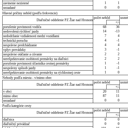
1
1
zavinenie nezistené
0
0
nezadané
Hlavné príčiny nehôd (podľa frekvencie)
počet nehôd
usmrt
Diaľničné oddelenie PZ Žiar nad Hronom
+/-
porušenie povinnosti vodiča
68
36
14
-13
nedovolená rýchlosť jazdy
7
4
nedodržanie vzdialenosti medzi vozidlami
4
-1
technická porucha
4
4
nesprávne predchádzanie
3
-1
vplyv prevádzky
2
2
nesprávne otáčanie a cúvanie
2
2
nerešpektovanie osobitosti premávky na diaľnici
1
-1
porušenie povinnosti účastníka cestnej premávky
1
-1
nesprávny spôsob jazdy
1
0
nerešpektovanie osobitosti premávky na rýchlostnej ceste
Nehody podľa miesta - v/mimo obec
počet nehôd
usmrt
Diaľničné oddelenie PZ Žiar nad Hronom
+/-
v obci
20
11
87
11
mimo obec
0
0
nezadané
Podľa kategórie cesty
počet nehôd
usmrt
Diaľničné oddelenie PZ Žiar nad Hronom
+/-
diaľnica
0
0
0
0
diaľničný privádzač