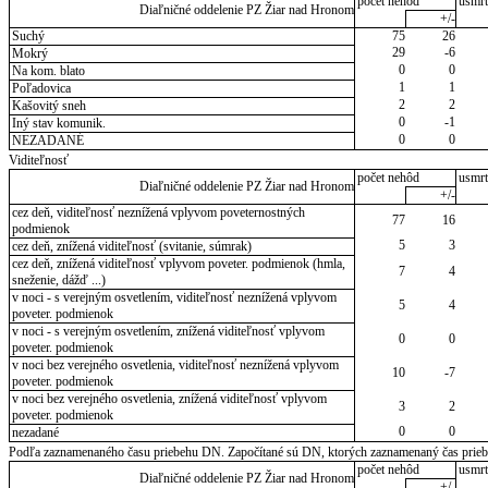
počet nehôd
usmrt
Diaľničné oddelenie PZ Žiar nad Hronom
+/-
Suchý
75
26
29
-6
Mokrý
0
0
Na kom. blato
1
1
Poľadovica
2
2
Kašovitý sneh
0
-1
Iný stav komunik.
0
0
NEZADANÉ
Viditeľnosť
počet nehôd
usmrt
Diaľničné oddelenie PZ Žiar nad Hronom
+/-
cez deň, viditeľnosť neznížená vplyvom poveternostných
77
16
podmienok
5
3
cez deň, znížená viditeľnosť (svitanie, súmrak)
cez deň, znížená viditeľnosť vplyvom poveter. podmienok (hmla,
7
4
sneženie, dážď ...)
v noci - s verejným osvetlením, viditeľnosť neznížená vplyvom
5
4
poveter. podmienok
v noci - s verejným osvetlením, znížená viditeľnosť vplyvom
0
0
poveter. podmienok
v noci bez verejného osvetlenia, viditeľnosť neznížená vplyvom
10
-7
poveter. podmienok
v noci bez verejného osvetlenia, znížená viditeľnosť vplyvom
3
2
poveter. podmienok
0
0
nezadané
Podľa zaznamenaného času priebehu DN. Započítané sú DN, ktorých zaznamenaný čas priebeh
počet nehôd
usmrt
Diaľničné oddelenie PZ Žiar nad Hronom
+/-