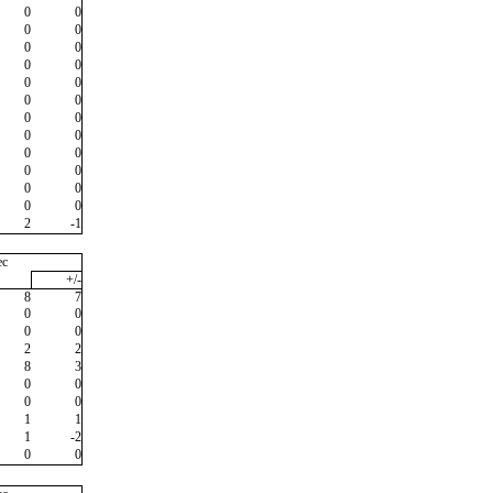
0
0
0
0
0
0
0
0
0
0
0
0
0
0
0
0
0
0
0
0
0
0
0
0
2
-1
ec
+/-
8
7
0
0
0
0
2
2
8
3
0
0
0
0
1
1
1
-2
0
0