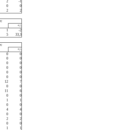
2
-1
0
0
2
2
ec
+/-
1
-2
5
33,3
ec
+/-
0
0
0
0
0
0
0
0
0
0
0
0
12
7
0
0
11
6
0
0
1
1
0
0
4
4
0
0
2
2
0
0
1
1