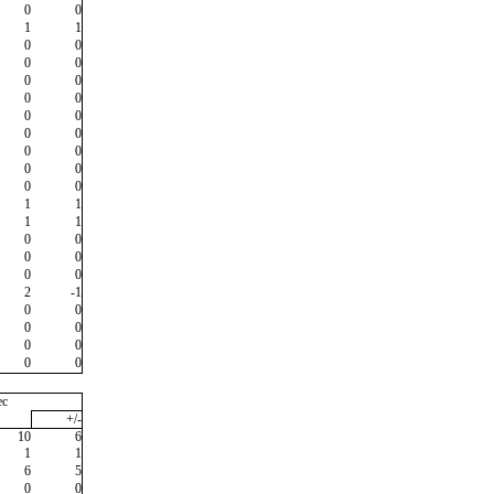
0
0
1
1
0
0
0
0
0
0
0
0
0
0
0
0
0
0
0
0
0
0
1
1
1
1
0
0
0
0
0
0
2
-1
0
0
0
0
0
0
0
0
ec
+/-
10
6
1
1
6
5
0
0