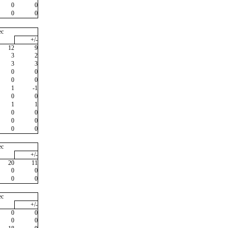
0
0
0
0
ec
+/-
12
9
3
2
3
3
0
0
0
0
1
-1
0
0
1
1
0
0
0
0
0
0
ec
+/-
20
11
0
0
0
0
ec
+/-
0
0
0
0