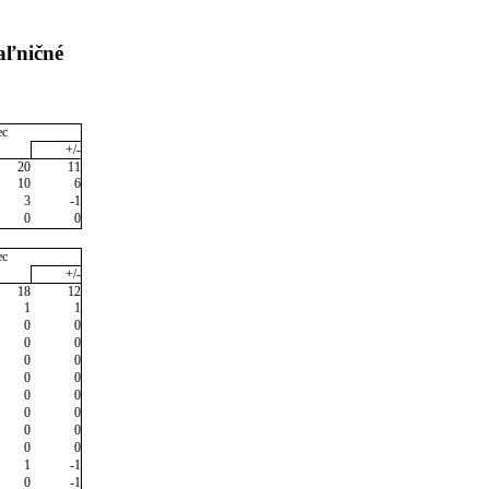
aľničné
ec
+/-
20
11
10
6
3
-1
0
0
ec
+/-
18
12
1
1
0
0
0
0
0
0
0
0
0
0
0
0
0
0
0
0
1
-1
0
-1