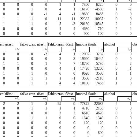
0
0
0
0
1
1
7360
6225
0
0
0
0
1
0
4
1
16170
-4530
1
-2
0
0
0
-1
4
-1
19630
8465
0
0
1
1
1
0
11
11
22332
10037
0
0
1
1
1
0
5
-3
20130
10545
2
2
0
0
0
0
4
4
4630
-710
2
2
0
0
0
0
0
0
900
100
0
0
ení účast.
ťažko zran. účast.
ľahko zran. účast.
hmotná škoda
alkohol
ob
+/-
+/-
+/-
+/-
+/-
0
0
0
-2
4
1
12002
3282
0
0
0
0
0
0
3
3
19660
10445
0
0
1
1
0
-1
7
7
18790
-5730
2
2
0
0
0
0
4
-1
17420
13200
0
-1
1
1
1
0
6
0
9620
3580
1
1
0
0
1
1
1
-1
3560
-2110
1
0
0
0
1
1
4
4
10100
7465
1
0
ení účast.
ťažko zran. účast.
ľahko zran. účast.
hmotná škoda
alkohol
ob
+/-
+/-
+/-
+/-
+/-
2
2
1
-3
25
9
77872
22687
4
1
0
0
1
1
1
1
4710
2165
0
0
0
0
0
0
3
3
6610
4620
0
0
0
0
1
1
0
0
1840
1340
0
0
0
0
0
0
0
0
120
120
1
1
0
0
0
0
0
0
0
0
0
0
0
0
0
0
0
0
0
-800
0
0