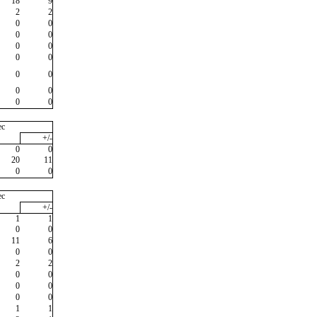
18
9
2
2
0
0
0
0
0
0
0
0
0
0
0
0
0
0
ec
+/-
0
0
20
11
0
0
ec
+/-
1
1
0
0
11
6
0
0
2
2
0
0
0
0
0
0
1
1