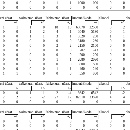
0
0
0
0
1
1
1000
1000
0
0
0
0
0
0
0
0
0
0
0
0
ení účast.
ťažko zran. účast.
ľahko zran. účast.
hmotná škoda
alkohol
ob
+/-
+/-
+/-
+/-
+/-
1
1
1
0
18
10
68670
32560
3
2
0
0
1
-2
4
1
9540
-5130
0
-1
0
0
1
1
3
1
3320
250
1
1
0
0
0
0
0
0
3180
1260
0
0
0
0
0
0
2
2
2150
2150
0
0
0
0
0
0
0
0
202
-43
0
0
0
0
0
0
0
0
200
200
0
0
0
0
0
0
1
1
2080
2080
0
0
0
0
0
0
0
0
800
500
1
1
0
0
0
0
1
1
460
-240
0
0
1
1
0
0
0
0
550
300
0
0
ení účast.
ťažko zran. účast.
ľahko zran. účast.
hmotná škoda
alkohol
ob
+/-
+/-
+/-
+/-
+/-
0
0
1
1
2
-4
8642
6542
1
-2
2
2
2
-2
27
17
82510
23590
4
4
0
0
0
0
0
0
0
0
0
0
ení účast.
ťažko zran. účast.
ľahko zran. účast.
hmotná škoda
alkohol
ob
+/-
+/-
+/-
+/-
+/-
0
0
0
0
0
0
0
0
0
0
0
0
0
0
0
0
0
0
0
0