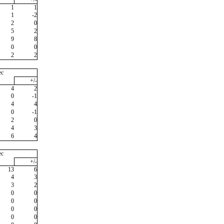
1
1
1
-2
2
0
5
2
9
8
0
0
2
2
ec
+/-
4
2
0
-1
4
4
0
-1
2
0
4
3
6
4
ec
+/-
13
6
4
3
3
2
0
0
0
0
0
0
0
0