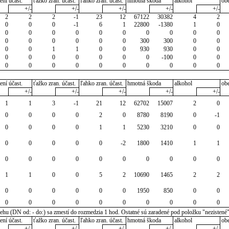
ení účast.
ťažko zran. účast.
ľahko zran. účast.
hmotná škoda
alkohol
ob
+/-
+/-
+/-
+/-
+/-
2
2
2
-1
23
12
67122
30382
4
2
0
0
0
-1
6
1
22800
-1380
1
0
0
0
0
0
0
0
0
0
0
0
0
0
0
0
0
0
300
300
0
0
0
0
1
1
0
0
930
930
0
0
0
0
0
0
0
0
0
-100
0
0
0
0
0
0
0
0
0
0
0
0
ení účast.
ťažko zran. účast.
ľahko zran. účast.
hmotná škoda
alkohol
ob
+/-
+/-
+/-
+/-
+/-
1
1
3
-1
21
12
62702
15007
2
0
0
0
0
0
2
0
8780
8190
0
-1
0
0
0
0
1
1
5230
3210
0
0
0
0
0
0
0
-2
1800
1410
1
1
0
0
0
0
0
0
0
0
0
0
1
1
0
0
5
2
10690
1465
2
2
0
0
0
0
0
0
1950
850
0
0
0
0
0
0
0
0
0
0
0
0
u (DN od: - do:) sa zmestí do rozmedzia 1 hod. Ostatné sú zaradené pod položku "nezistené
ení účast.
ťažko zran. účast.
ľahko zran. účast.
hmotná škoda
alkohol
ob
+/-
+/-
+/-
+/-
+/-