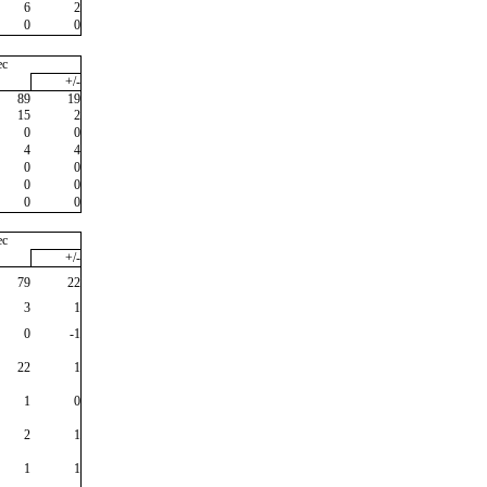
6
2
0
0
ec
+/-
89
19
15
2
0
0
4
4
0
0
0
0
0
0
ec
+/-
79
22
3
1
0
-1
22
1
1
0
2
1
1
1