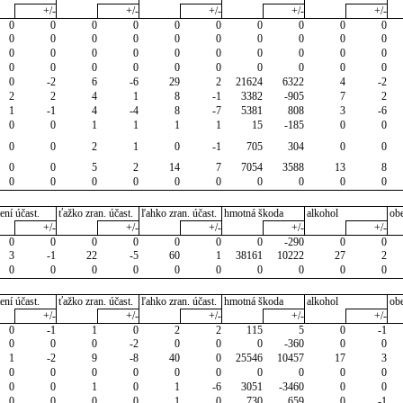
+/-
+/-
+/-
+/-
+/-
0
0
0
0
0
0
0
0
0
0
0
0
0
0
0
0
0
0
0
0
0
0
0
0
0
0
0
0
0
0
0
0
0
0
0
0
0
0
0
0
0
-2
6
-6
29
2
21624
6322
4
-2
2
2
4
1
8
-1
3382
-905
7
2
1
-1
4
-4
8
-7
5381
808
3
-6
0
0
1
1
1
1
15
-185
0
0
0
0
2
1
0
-1
705
304
0
0
0
0
5
2
14
7
7054
3588
13
8
0
0
0
0
0
0
0
0
0
0
ení účast.
ťažko zran. účast.
ľahko zran. účast.
hmotná škoda
alkohol
ob
+/-
+/-
+/-
+/-
+/-
0
0
0
0
0
0
0
-290
0
0
3
-1
22
-5
60
1
38161
10222
27
2
0
0
0
0
0
0
0
0
0
0
ení účast.
ťažko zran. účast.
ľahko zran. účast.
hmotná škoda
alkohol
ob
+/-
+/-
+/-
+/-
+/-
0
-1
1
0
2
2
115
5
0
-1
0
0
0
-2
0
0
0
-360
0
0
1
-2
9
-8
40
0
25546
10457
17
3
0
0
0
0
0
0
0
0
0
0
0
0
1
0
1
-6
3051
-3460
0
0
0
0
0
0
1
0
730
659
0
-1