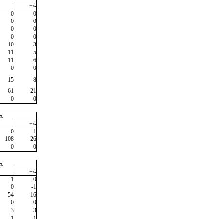
+/-
0
0
0
0
0
0
0
0
10
-3
11
5
11
-6
0
0
15
8
61
21
0
0
ec
+/-
0
-1
108
26
0
0
ec
+/-
1
0
0
-1
54
16
0
0
3
-3
1
-1