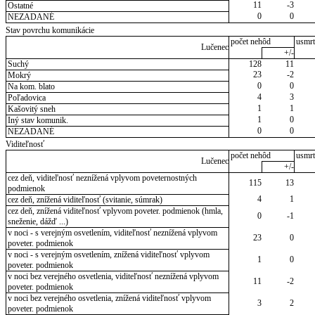
11
-3
Ostatné
0
0
NEZADANÉ
Stav povrchu komunikácie
počet nehôd
usmrt
Lučenec
+/-
Suchý
128
11
23
-2
Mokrý
0
0
Na kom. blato
4
3
Poľadovica
1
1
Kašovitý sneh
1
0
Iný stav komunik.
0
0
NEZADANÉ
Viditeľnosť
počet nehôd
usmrt
Lučenec
+/-
cez deň, viditeľnosť neznížená vplyvom poveternostných
115
13
podmienok
4
1
cez deň, znížená viditeľnosť (svitanie, súmrak)
cez deň, znížená viditeľnosť vplyvom poveter. podmienok (hmla,
0
-1
sneženie, dážď ...)
v noci - s verejným osvetlením, viditeľnosť neznížená vplyvom
23
0
poveter. podmienok
v noci - s verejným osvetlením, znížená viditeľnosť vplyvom
1
0
poveter. podmienok
v noci bez verejného osvetlenia, viditeľnosť neznížená vplyvom
11
-2
poveter. podmienok
v noci bez verejného osvetlenia, znížená viditeľnosť vplyvom
3
2
poveter. podmienok