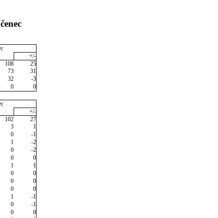
učenec
ec
+/-
108
25
73
31
32
-3
0
0
ec
+/-
102
27
3
1
0
-1
1
-2
0
-2
0
0
1
1
0
0
0
0
0
0
1
-1
0
-1
0
0