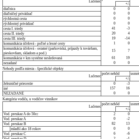
Lučenec
+/-
diaľnica
0
0
0
0
diaľničný privádzač
0
0
rýchlostná cesta
0
0
rýchlostný privádzač
41
-3
cesta I. triedy
20
4
cesta II. triedy
19
-14
cesta III. triedy
1
0
komunikácia účelová - poľné a lesné cesty
komunikácia účelová - ostatné (parkoviská, príjazdy k továrňam,
15
7
pieskovňam, skladom a pod.)
61
19
komunikácia v km systéme nesledovaná
0
0
nezadané
Nehody podľa miesta - špecifické objekty
počet nehôd
usmrt
Lučenec
+/-
železničné priecestie
0
-3
157
16
iné
0
0
NEZADANÉ
Kategória vodiča, u vodičov vinníkov
počet nehôd
usmrt
Lučenec
+/-
Vod. preukaz A do 50cc
2
0
0
-2
Vod. preukaz A
82
13
Vod. preukaz B
0
0
mladší ako 18 rokov
6
-6
Vod. preukaz C
2
-1
Vod. preukaz D