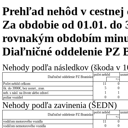
Prehľad nehôd v cestnej
Za obdobie od 01.01. do 
rovnakým obdobím minulé
Diaľničné oddelenie PZ 
Nehody podľa následkov (škoda v 1
počet nehôd
usmrt
Diaľničné oddelenie PZ Branisko
+/-
Počet nehôd celkom
11
0
5
0
šk. do 3990€, bez usmrt., zran.
1
1
neh. s násl. na živote alebo zdraví
0
0
požiar vozidiel
Nehody podľa zavinenia (ŠEDN)
počet nehôd
usmrt
Diaľničné oddelenie PZ Branisko
+/-
vodičom motorového vozidla
11
0
0
0
vodičom nemotorového vozidla