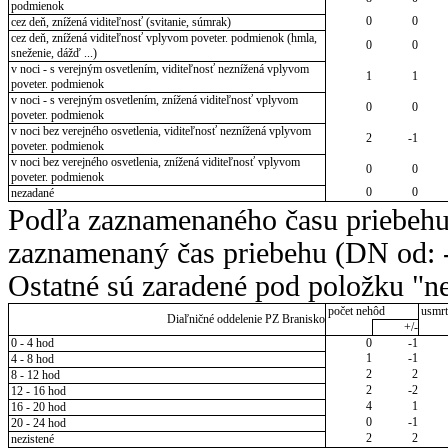
podmienok
0
0
cez deň, znížená viditeľnosť (svitanie, súmrak)
cez deň, znížená viditeľnosť vplyvom poveter. podmienok (hmla,
0
0
sneženie, dážď ...)
v noci - s verejným osvetlením, viditeľnosť neznížená vplyvom
1
1
poveter. podmienok
v noci - s verejným osvetlením, znížená viditeľnosť vplyvom
0
0
poveter. podmienok
v noci bez verejného osvetlenia, viditeľnosť neznížená vplyvom
2
-1
poveter. podmienok
v noci bez verejného osvetlenia, znížená viditeľnosť vplyvom
0
0
poveter. podmienok
0
0
nezadané
Podľa zaznamenaného času priebehu
zaznamenaný čas priebehu (DN od: -
Ostatné sú zaradené pod položku "ne
počet nehôd
usmrt
Diaľničné oddelenie PZ Branisko
+/-
0 - 4 hod
0
-1
1
-1
4 - 8 hod
2
2
8 - 12 hod
2
-2
12 - 16 hod
4
1
16 - 20 hod
0
-1
20 - 24 hod
2
2
nezistené