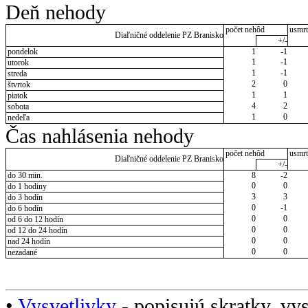
Deň nehody
počet nehôd
usmrt
Diaľničné oddelenie PZ Branisko
+/-
pondelok
1
-1
1
-1
utorok
1
-1
streda
2
0
štvrtok
1
1
piatok
4
2
sobota
1
0
nedeľa
Čas nahlásenia nehody
počet nehôd
usmrt
Diaľničné oddelenie PZ Branisko
+/-
do 30 min.
8
-2
0
0
do 1 hodiny
3
3
do 3 hodín
0
-1
do 6 hodín
0
0
od 6 do 12 hodín
0
0
od 12 do 24 hodín
0
0
nad 24 hodín
0
0
nezadané
•
Vysvetlivky
- popisujú skratky, vys