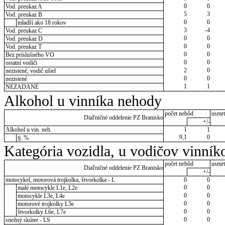
0
0
Vod. preukaz A
5
3
Vod. preukaz B
0
0
mladší ako 18 rokov
3
-4
Vod. preukaz C
0
0
Vod. preukaz D
0
0
Vod. preukaz T
0
0
Bez príslušného VO
0
0
ostatní vodiči
2
0
nezistené, vodič ušiel
0
0
nezistené
1
1
NEZADANÉ
Alkohol u vinníka nehody
počet nehôd
usmrt
Diaľničné oddelenie PZ Branisko
+/-
Alkohol u vin. neh.
1
1
9,1
0
tj. %
Kategória vozidla, u vodičov vinník
počet nehôd
usmrt
Diaľničné oddelenie PZ Branisko
+/-
motocykel, motorová trojkolka, štvorkolka - L
0
0
0
0
malé motocykle L1e, L2e
0
0
motocykle L3e, L4e
0
0
motorové trojkolky L5e
0
0
štvorkolky L6e, L7e
0
0
snežný skúter - LS