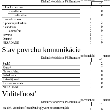
Diaľničné oddelenie PZ Branisko
+/-
S idúcim nek.voz.
2
1
0
0
S cyklistom
0
0
s dieťaťom
1
1
S zaparkov. voz.
4
-2
S pevnou prekážkou
0
0
S chodcom
0
0
s dieťaťom
1
-1
Havária
3
1
Ostatné
0
0
NEZADANÉ
Stav povrchu komunikácie
počet nehôd
usmrt
Diaľničné oddelenie PZ Branisko
+/-
Suchý
8
-2
3
2
Mokrý
0
0
Na kom. blato
0
0
Poľadovica
0
0
Kašovitý sneh
0
0
Iný stav komunik.
0
0
NEZADANÉ
Viditeľnosť
počet nehôd
usmrt
Diaľničné oddelenie PZ Branisko
+/-
cez deň, viditeľnosť neznížená vplyvom poveternostných
8
0