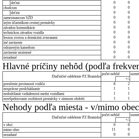
0
0
deťmi
0
0
chodcom
0
0
deťmi
0
0
zamestnancom SŽD
0
0
iným účastníkom cestnej premávky
0
0
závadou komunikácie
0
0
technickou závadou vozidla
0
0
lesnou zverou a domácimi zvieratami
0
0
iné zavinenie
0
0
odrazeným kameňom
0
0
zavinenie nezistené
0
0
nezadané
Hlavné príčiny nehôd (podľa frekven
počet nehôd
usmrt
Diaľničné oddelenie PZ Branisko
+/-
porušenie povinnosti vodiča
8
2
1
1
nesprávne predchádzanie
1
1
nedodržanie vzdialenosti medzi vozidlami
1
1
nerešpektovanie osobitosti premávky v zimnom období
Nehody podľa miesta - v/mimo obec
počet nehôd
usmrt
Diaľničné oddelenie PZ Branisko
+/-
v obci
0
0
11
0
mimo obec
0
0
nezadané