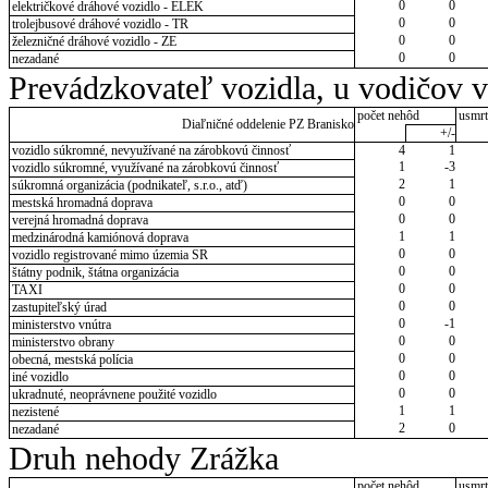
0
0
električkové dráhové vozidlo - ELEK
0
0
trolejbusové dráhové vozidlo - TR
0
0
železničné dráhové vozidlo - ZE
0
0
nezadané
Prevádzkovateľ vozidla, u vodičov 
počet nehôd
usmrt
Diaľničné oddelenie PZ Branisko
+/-
vozidlo súkromné, nevyužívané na zárobkovú činnosť
4
1
1
-3
vozidlo súkromné, využívané na zárobkovú činnosť
2
1
súkromná organizácia (podnikateľ, s.r.o., atď)
0
0
mestská hromadná doprava
0
0
verejná hromadná doprava
1
1
medzinárodná kamiónová doprava
0
0
vozidlo registrované mimo územia SR
0
0
štátny podnik, štátna organizácia
0
0
TAXI
0
0
zastupiteľský úrad
0
-1
ministerstvo vnútra
0
0
ministerstvo obrany
0
0
obecná, mestská polícia
0
0
iné vozidlo
0
0
ukradnuté, neoprávnene použité vozidlo
1
1
nezistené
2
0
nezadané
Druh nehody Zrážka
počet nehôd
usmrt