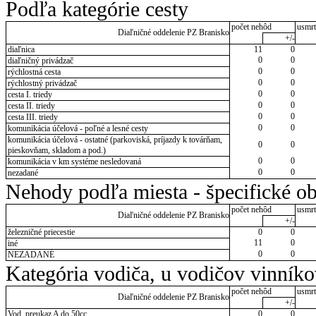
Podľa kategórie cesty
počet nehôd
usmrt
Diaľničné oddelenie PZ Branisko
+/-
diaľnica
11
0
0
0
diaľničný privádzač
0
0
rýchlostná cesta
0
0
rýchlostný privádzač
0
0
cesta I. triedy
0
0
cesta II. triedy
0
0
cesta III. triedy
0
0
komunikácia účelová - poľné a lesné cesty
komunikácia účelová - ostatné (parkoviská, príjazdy k továrňam,
0
0
pieskovňam, skladom a pod.)
0
0
komunikácia v km systéme nesledovaná
0
0
nezadané
Nehody podľa miesta - špecifické ob
počet nehôd
usmrt
Diaľničné oddelenie PZ Branisko
+/-
železničné priecestie
0
0
11
0
iné
0
0
NEZADANÉ
Kategória vodiča, u vodičov vinník
počet nehôd
usmrt
Diaľničné oddelenie PZ Branisko
+/-
Vod. preukaz A do 50cc
0
0