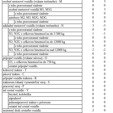
6
3
osobné motorové vozidlo (vrátane terénneho) - M
0
0
z toho pravostranné riadenie
6
3
osobné motorové vozidlá M1, M1G
0
0
z toho pravostranné riadenie
0
0
autobusy M2, M3, M2G, M3G
0
0
z toho pravostranné riadenie
3
-3
nákladné motorové vozidlo (vrátane terénneho) - N
0
0
z toho pravostranné riadenie
1
-1
N1, N1G s celkovou hmotnosťou do 3 500 kg
0
0
z toho pravostranné riadenie
0
0
N2, N2G s celkovou hmotnosťou do 12000 kg
0
0
z toho pravostranné riadenie
2
-2
N3, N3G s celkovou hmotnosťou nad 12000 kg
0
0
z toho pravostranné riadenie
0
0
prípojné vozidlo (vrátane návesa) - O
0
0
O1, s celkovou hmotnosťou do 750 kg,
0
0
ostatné prípojné vozidlo
0
0
kolesový traktor - T
0
0
pásový traktor - C
0
0
prípojné vozidlo traktora - R
0
0
traktorom ťahaný vymeniteľný stroj - S
0
0
pracovný stroj - P
0
0
iné cestné vozidlo - V
0
0
bicykel, kolobežka
0
0
záprahové
0
0
jednonápravový traktor s prívesom
0
0
ostatné iné cestné vozidlo
2
0
nezistený druh cestného vozidla