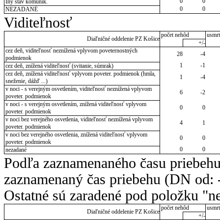
0
0
Iný stav komunik.
0
0
NEZADANÉ
Viditeľnosť
počet nehôd
usmrt
Diaľničné oddelenie PZ Košice
+/-
cez deň, viditeľnosť neznížená vplyvom poveternostných
28
-4
podmienok
1
-1
cez deň, znížená viditeľnosť (svitanie, súmrak)
cez deň, znížená viditeľnosť vplyvom poveter. podmienok (hmla,
1
-4
sneženie, dážď ...)
v noci - s verejným osvetlením, viditeľnosť neznížená vplyvom
6
-2
poveter. podmienok
v noci - s verejným osvetlením, znížená viditeľnosť vplyvom
0
0
poveter. podmienok
v noci bez verejného osvetlenia, viditeľnosť neznížená vplyvom
4
1
poveter. podmienok
v noci bez verejného osvetlenia, znížená viditeľnosť vplyvom
0
0
poveter. podmienok
0
0
nezadané
Podľa zaznamenaného času priebehu
zaznamenaný čas priebehu (DN od: -
Ostatné sú zaradené pod položku "ne
počet nehôd
usmrt
Diaľničné oddelenie PZ Košice
+/-