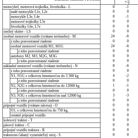
+/-
motocykel, motorová trojkolka, štvorkolka - L
0
-1
0
0
malé motocykle L1e, L2e
0
-1
motocykle L3e, L4e
0
0
motorové trojkolky L5e
0
0
štvorkolky L6e, L7e
0
0
snežný skúter - LS
24
-6
osobné motorové vozidlo (vrátane terénneho) - M
0
0
z toho pravostranné riadenie
24
-6
osobné motorové vozidlá M1, M1G
0
0
z toho pravostranné riadenie
0
0
autobusy M2, M3, M2G, M3G
0
0
z toho pravostranné riadenie
8
-6
nákladné motorové vozidlo (vrátane terénneho) - N
0
0
z toho pravostranné riadenie
4
-2
N1, N1G s celkovou hmotnosťou do 3 500 kg
0
0
z toho pravostranné riadenie
1
-1
N2, N2G s celkovou hmotnosťou do 12000 kg
0
0
z toho pravostranné riadenie
3
-3
N3, N3G s celkovou hmotnosťou nad 12000 kg
0
0
z toho pravostranné riadenie
0
0
prípojné vozidlo (vrátane návesa) - O
0
0
O1, s celkovou hmotnosťou do 750 kg,
0
0
ostatné prípojné vozidlo
0
0
kolesový traktor - T
0
0
pásový traktor - C
0
0
prípojné vozidlo traktora - R
0
0
traktorom ťahaný vymeniteľný stroj - S