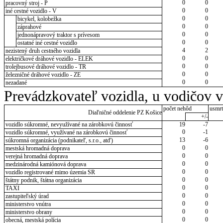
0
0
pracovný stroj - P
0
0
iné cestné vozidlo - V
0
0
bicykel, kolobežka
0
0
záprahové
0
0
jednonápravový traktor s prívesom
0
0
ostatné iné cestné vozidlo
4
2
nezistený druh cestného vozidla
0
0
električkové dráhové vozidlo - ELEK
0
0
trolejbusové dráhové vozidlo - TR
0
0
železničné dráhové vozidlo - ZE
0
0
nezadané
Prevádzkovateľ vozidla, u vodičov 
počet nehôd
usmrt
Diaľničné oddelenie PZ Košice
+/-
vozidlo súkromné, nevyužívané na zárobkovú činnosť
19
-7
0
-1
vozidlo súkromné, využívané na zárobkovú činnosť
13
-6
súkromná organizácia (podnikateľ, s.r.o., atď)
0
0
mestská hromadná doprava
0
0
verejná hromadná doprava
0
0
medzinárodná kamiónová doprava
0
0
vozidlo registrované mimo územia SR
0
0
štátny podnik, štátna organizácia
0
0
TAXI
0
0
zastupiteľský úrad
0
0
ministerstvo vnútra
0
0
ministerstvo obrany
0
0
obecná, mestská polícia