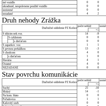
0
0
iné vozidlo
0
0
ukradnuté, neoprávnene použité vozidlo
0
0
nezistené
4
2
nezadané
Druh nehody Zrážka
počet nehôd
usmrt
Diaľničné oddelenie PZ Košice
+/-
S idúcim nek.voz.
14
-9
0
0
S cyklistom
0
0
s dieťaťom
1
1
S zaparkov. voz.
13
-3
S pevnou prekážkou
4
0
S chodcom
1
0
s dieťaťom
4
1
Havária
4
0
Ostatné
0
0
NEZADANÉ
Stav povrchu komunikácie
počet nehôd
usmrt
Diaľničné oddelenie PZ Košice
+/-
Suchý
25
-10
14
-1
Mokrý
0
0
Na kom. blato
1
1
Poľadovica
0
0
Kašovitý sneh