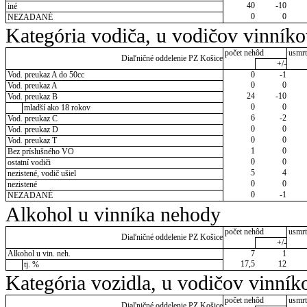
40
-10
iné
0
0
NEZADANÉ
Kategória vodiča, u vodičov vinník
počet nehôd
usmrt
Diaľničné oddelenie PZ Košice
+/-
Vod. preukaz A do 50cc
0
-1
0
0
Vod. preukaz A
24
-10
Vod. preukaz B
0
0
mladší ako 18 rokov
6
-2
Vod. preukaz C
0
0
Vod. preukaz D
0
0
Vod. preukaz T
1
0
Bez príslušného VO
0
0
ostatní vodiči
5
4
nezistené, vodič ušiel
0
0
nezistené
0
-1
NEZADANÉ
Alkohol u vinníka nehody
počet nehôd
usmrt
Diaľničné oddelenie PZ Košice
+/-
Alkohol u vin. neh.
7
1
17,5
12
tj. %
Kategória vozidla, u vodičov vinník
počet nehôd
usmrt
Diaľničné oddelenie PZ Košice