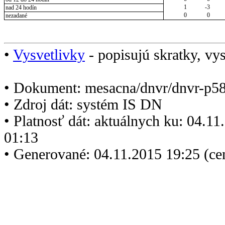
1
-3
nad 24 hodín
0
0
nezadané
•
Vysvetlivky
- popisujú skratky, vys
• Dokument: mesacna/dnvr/dnvr-p5
• Zdroj dát: systém IS DN
• Platnosť dát: aktuálnych ku: 04.1
01:13
• Generované: 04.11.2015 19:25 (ce