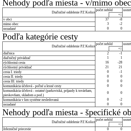
Nehody podľa miesta - v/mimo obec
počet nehôd
usmrt
Diaľničné oddelenie PZ Košice
+/-
v obci
37
-8
3
-2
mimo obec
0
0
nezadané
Podľa kategórie cesty
počet nehôd
usmrt
Diaľničné oddelenie PZ Košice
+/-
diaľnica
2
-1
1
1
diaľničný privádzač
16
-28
rýchlostná cesta
21
21
rýchlostný privádzač
0
-1
cesta I. triedy
0
0
cesta II. triedy
0
0
cesta III. triedy
0
0
komunikácia účelová - poľné a lesné cesty
komunikácia účelová - ostatné (parkoviská, príjazdy k továrňam,
0
0
pieskovňam, skladom a pod.)
0
-2
komunikácia v km systéme nesledovaná
0
0
nezadané
Nehody podľa miesta - špecifické ob
počet nehôd
usmrt
Diaľničné oddelenie PZ Košice
+/-
železničné priecestie
0
0