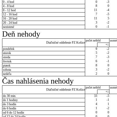
0 - 4 hod
0
-3
8
0
4 - 8 hod
11
-4
8 - 12 hod
7
-5
12 - 16 hod
11
5
16 - 20 hod
3
-2
20 - 24 hod
0
-1
nezistené
Deň nehody
počet nehôd
usmrt
Diaľničné oddelenie PZ Košice
+/-
pondelok
9
-2
5
-2
utorok
7
-3
streda
6
-1
štvrtok
8
0
piatok
3
-2
sobota
2
0
nedeľa
Čas nahlásenia nehody
počet nehôd
usmrt
Diaľničné oddelenie PZ Košice
+/-
do 30 min.
33
-5
1
-1
do 1 hodiny
4
1
do 3 hodín
1
-2
do 6 hodín
0
0
od 6 do 12 hodín
0
0
od 12 do 24 hodín