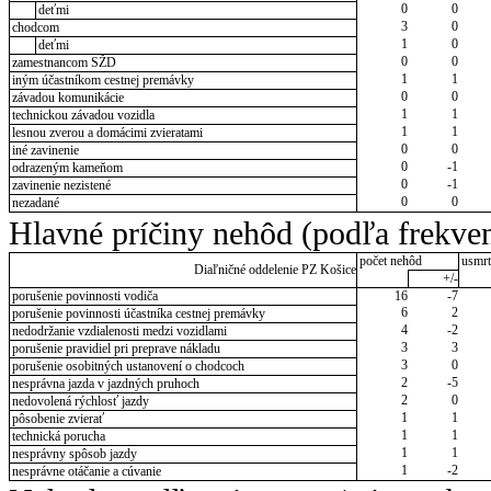
0
0
deťmi
3
0
chodcom
1
0
deťmi
0
0
zamestnancom SŽD
1
1
iným účastníkom cestnej premávky
0
0
závadou komunikácie
1
1
technickou závadou vozidla
1
1
lesnou zverou a domácimi zvieratami
0
0
iné zavinenie
0
-1
odrazeným kameňom
0
-1
zavinenie nezistené
0
0
nezadané
Hlavné príčiny nehôd (podľa frekven
počet nehôd
usmrt
Diaľničné oddelenie PZ Košice
+/-
porušenie povinnosti vodiča
16
-7
6
2
porušenie povinnosti účastníka cestnej premávky
4
-2
nedodržanie vzdialenosti medzi vozidlami
3
3
porušenie pravidiel pri preprave nákladu
3
0
porušenie osobitných ustanovení o chodcoch
2
-5
nesprávna jazda v jazdných pruhoch
2
0
nedovolená rýchlosť jazdy
1
1
pôsobenie zvierať
1
1
technická porucha
1
1
nesprávny spôsob jazdy
1
-2
nesprávne otáčanie a cúvanie