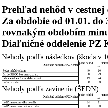
Prehľad nehôd v cestnej
Za obdobie od 01.01. do 
rovnakým obdobím minulé
Diaľničné oddelenie PZ 
Nehody podľa následkov (škoda v 1
počet nehôd
usmrt
Diaľničné oddelenie PZ Košice
+/-
Počet nehôd celkom
40
-10
8
-9
šk. do 3990€, bez usmrt., zran.
19
-4
neh. s násl. na živote alebo zdraví
0
0
požiar vozidiel
Nehody podľa zavinenia (ŠEDN)
počet nehôd
usmrt
Diaľničné oddelenie PZ Košice
+/-
vodičom motorového vozidla
34
-11
0
0
vodičom nemotorového vozidla