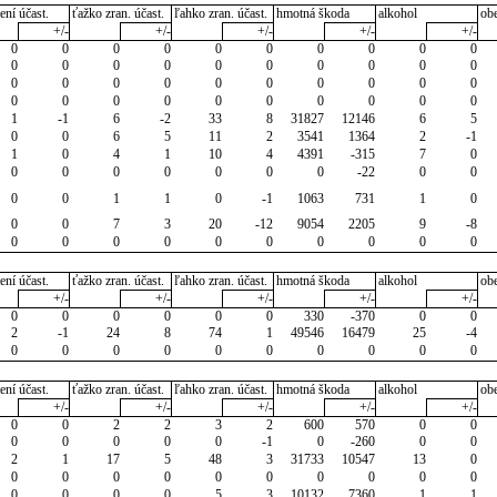
ení účast.
ťažko zran. účast.
ľahko zran. účast.
hmotná škoda
alkohol
ob
+/-
+/-
+/-
+/-
+/-
0
0
0
0
0
0
0
0
0
0
0
0
0
0
0
0
0
0
0
0
0
0
0
0
0
0
0
0
0
0
0
0
0
0
0
0
0
0
0
0
1
-1
6
-2
33
8
31827
12146
6
5
0
0
6
5
11
2
3541
1364
2
-1
1
0
4
1
10
4
4391
-315
7
0
0
0
0
0
0
0
0
-22
0
0
0
0
1
1
0
-1
1063
731
1
0
0
0
7
3
20
-12
9054
2205
9
-8
0
0
0
0
0
0
0
0
0
0
ení účast.
ťažko zran. účast.
ľahko zran. účast.
hmotná škoda
alkohol
ob
+/-
+/-
+/-
+/-
+/-
0
0
0
0
0
0
330
-370
0
0
2
-1
24
8
74
1
49546
16479
25
-4
0
0
0
0
0
0
0
0
0
0
ení účast.
ťažko zran. účast.
ľahko zran. účast.
hmotná škoda
alkohol
ob
+/-
+/-
+/-
+/-
+/-
0
0
2
2
3
2
600
570
0
0
0
0
0
0
0
-1
0
-260
0
0
2
1
17
5
48
3
31733
10547
13
0
0
0
0
0
0
0
0
0
0
0
0
0
0
0
5
3
10132
7360
1
1