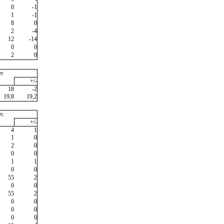
0
-1
1
-1
8
0
2
-4
12
-14
0
0
2
0
ec
+/-
18
-2
19,8
19,2
ec
+/-
4
1
1
0
2
0
0
0
1
1
0
0
55
2
0
0
55
2
0
0
0
0
0
0