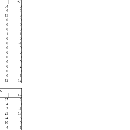
+/-
54
0
6
2
13
3
0
0
0
0
0
0
1
1
0
0
0
-1
0
0
0
0
0
0
0
0
0
-2
0
0
0
-1
12
-12
ec
+/-
27
2
4
0
2
-1
23
-17
24
5
10
0
4
-1