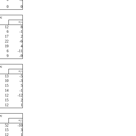
0
0
"
ec
+/-
12
8
6
-1
17
2
22
-6
19
4
6
-11
9
-9
ec
+/-
13
-5
10
-3
15
5
14
-1
12
-12
15
2
12
1
ec
+/-
52
-10
15
3
12
1