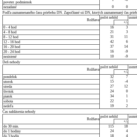
poveter. podmienok
0
0
nezadané
Podľa zaznamenaného času priebehu DN. Započítané sú DN, ktorých zaznamenaný čas priebeh
počet nehôd
usmrt
Rožňava
+/-
0 - 4 hod
16
3
21
3
4 - 8 hod
31
11
8 - 12 hod
42
6
12 - 16 hod
37
14
16 - 20 hod
16
-9
20 - 24 hod
10
-9
nezistené
Deň nehody
počet nehôd
usmrt
Rožňava
+/-
pondelok
32
7
15
-4
utorok
27
12
streda
24
0
štvrtok
34
1
piatok
22
1
sobota
19
2
nedeľa
Čas nahlásenia nehody
počet nehôd
usmrt
Rožňava
+/-
do 30 min.
115
18
24
4
do 1 hodiny
18
4
do 3 hodín