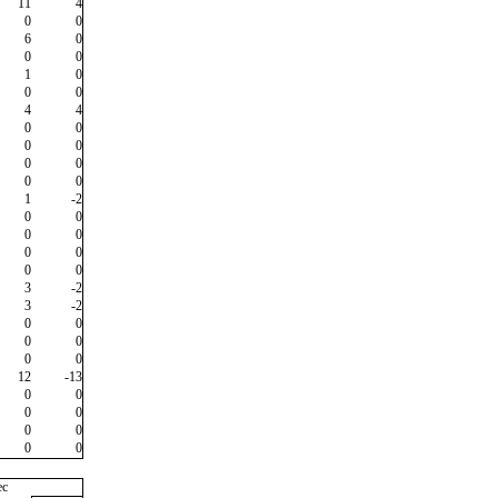
11
4
0
0
6
0
0
0
1
0
0
0
4
4
0
0
0
0
0
0
0
0
1
-2
0
0
0
0
0
0
0
0
3
-2
3
-2
0
0
0
0
0
0
12
-13
0
0
0
0
0
0
0
0
ec