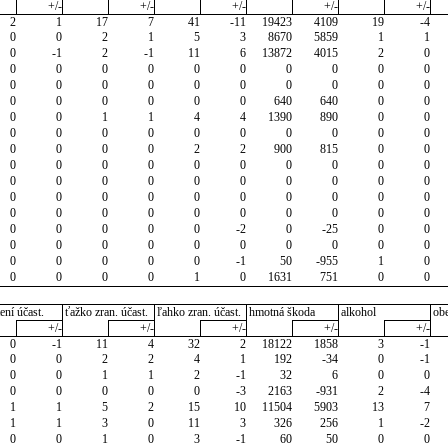
+/-
+/-
+/-
+/-
+/-
2
1
17
7
41
-11
19423
4109
19
-4
0
0
2
1
5
3
8670
5859
1
1
0
-1
2
-1
11
6
13872
4015
2
0
0
0
0
0
0
0
0
0
0
0
0
0
0
0
0
0
0
0
0
0
0
0
0
0
0
0
640
640
0
0
0
0
1
1
4
4
1390
890
0
0
0
0
0
0
0
0
0
0
0
0
0
0
0
0
2
2
900
815
0
0
0
0
0
0
0
0
0
0
0
0
0
0
0
0
0
0
0
0
0
0
0
0
0
0
0
0
0
0
0
0
0
0
0
0
0
0
0
0
0
0
0
0
0
0
0
-2
0
-25
0
0
0
0
0
0
0
0
0
0
0
0
0
0
0
0
0
-1
50
-955
1
0
0
0
0
0
1
0
1631
751
0
0
ení účast.
ťažko zran. účast.
ľahko zran. účast.
hmotná škoda
alkohol
ob
+/-
+/-
+/-
+/-
+/-
0
-1
11
4
32
2
18122
1858
3
-1
0
0
2
2
4
1
192
-34
0
-1
0
0
1
1
2
-1
32
6
0
0
0
0
0
0
0
-3
2163
-931
2
-4
1
1
5
2
15
10
11504
5903
13
7
1
1
3
0
11
3
326
256
1
-2
0
0
1
0
3
-1
60
50
0
0