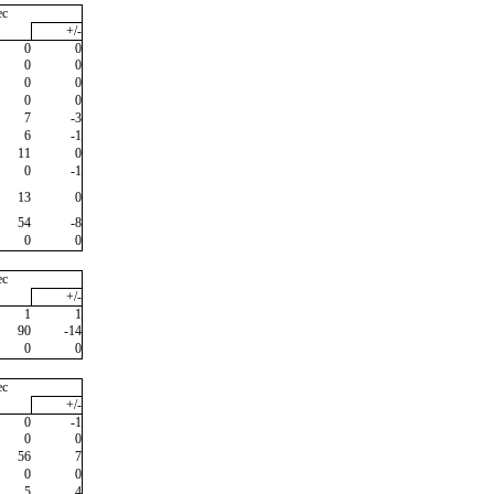
ec
+/-
0
0
0
0
0
0
0
0
7
-3
6
-1
11
0
0
-1
13
0
54
-8
0
0
ec
+/-
1
1
90
-14
0
0
ec
+/-
0
-1
0
0
56
7
0
0
5
4