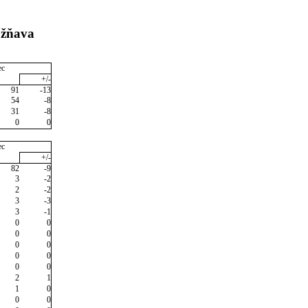
ožňava
ec
+/-
91
-13
54
-8
31
-8
0
0
ec
+/-
82
-9
3
-2
2
-2
3
-3
3
-1
0
0
0
0
0
0
0
0
0
0
2
1
1
0
0
0