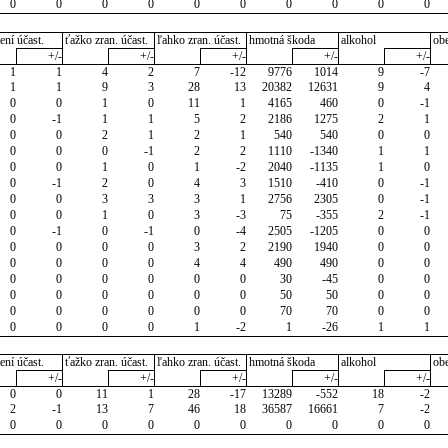
0
0
0
0
0
0
0
0
0
0
ení účast.
ťažko zran. účast.
ľahko zran. účast.
hmotná škoda
alkohol
ob
+/-
+/-
+/-
+/-
+/-
1
1
4
2
7
-12
9776
1014
9
-7
1
1
9
3
28
13
20382
12631
9
4
0
0
1
0
11
1
4165
460
0
-1
0
-1
1
1
5
2
2186
1275
2
1
0
0
2
1
2
1
540
540
0
0
0
0
0
-1
2
2
1110
-1340
1
1
0
0
1
0
1
-2
2040
-1135
1
0
0
-1
2
0
4
3
1510
-410
0
-1
0
0
3
3
3
1
2756
2305
0
-1
0
0
1
0
3
-3
75
-355
2
-1
0
-1
0
-1
0
-4
2505
-1205
0
0
0
0
0
0
3
2
2190
1940
0
0
0
0
0
0
4
4
490
490
0
0
0
0
0
0
0
0
30
-45
0
0
0
0
0
0
0
0
50
50
0
0
0
0
0
0
0
0
70
70
0
0
0
0
0
0
1
-2
1
-26
1
1
ení účast.
ťažko zran. účast.
ľahko zran. účast.
hmotná škoda
alkohol
ob
+/-
+/-
+/-
+/-
+/-
0
0
11
1
28
-17
13289
-552
18
-2
2
-1
13
7
46
18
36587
16661
7
-2
0
0
0
0
0
0
0
0
0
0