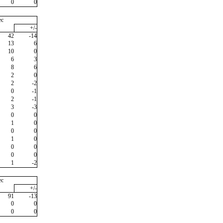
0
0
ec
+/-
42
-14
13
6
10
0
6
3
8
6
2
0
2
-2
0
-1
2
-1
3
-3
0
0
1
0
0
0
1
0
0
0
0
0
1
-2
ec
+/-
91
-13
0
0
0
0