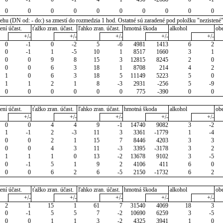
0
0
0
0
0
0
0
0
0
0
u (DN od: - do:) sa zmestí do rozmedzia 1 hod. Ostatné sú zaradené pod položku "nezistené
ení účast.
ťažko zran. účast.
ľahko zran. účast.
hmotná škoda
alkohol
ob
+/-
+/-
+/-
+/-
+/-
0
-1
0
-2
5
-6
4981
1413
6
2
0
-1
1
-5
10
1
8517
1660
3
1
0
0
9
8
15
3
12815
8245
2
0
0
0
6
3
18
1
8708
214
4
2
1
0
6
3
18
5
11149
5223
5
0
1
1
2
1
8
-3
2931
-256
5
-9
0
0
0
0
0
0
775
-390
0
0
ení účast.
ťažko zran. účast.
ľahko zran. účast.
hmotná škoda
alkohol
ob
+/-
+/-
+/-
+/-
+/-
0
0
4
4
9
-1
14740
9082
3
-2
1
-1
2
-3
11
3
3361
-1779
1
-4
0
0
2
1
15
7
8446
4203
3
3
0
0
4
3
11
-3
3395
-3178
3
2
1
1
1
0
13
-2
13678
9102
3
-5
0
-1
5
1
9
2
4106
411
6
0
0
0
6
2
6
-5
2150
-1732
6
2
ení účast.
ťažko zran. účast.
ľahko zran. účast.
hmotná škoda
alkohol
ob
+/-
+/-
+/-
+/-
+/-
2
1
15
1
61
7
31540
4069
18
3
0
-1
5
5
7
-2
10690
6259
3
-5
0
0
1
1
3
-2
4325
3941
1
0