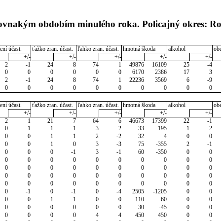
 rovnakým obdobím minulého roka. Policajný okres: R
ení účast.
ťažko zran. účast.
ľahko zran. účast.
hmotná škoda
alkohol
ob
+/-
+/-
+/-
+/-
+/-
2
-1
24
8
74
1
49876
16109
25
-4
0
0
0
0
0
0
6170
2386
17
3
2
-1
24
8
74
1
22236
3569
6
-9
0
0
0
0
0
0
0
0
0
0
ení účast.
ťažko zran. účast.
ľahko zran. účast.
hmotná škoda
alkohol
ob
+/-
+/-
+/-
+/-
+/-
2
1
21
7
64
6
46673
17399
22
-1
0
-1
1
1
3
-2
33
-195
1
-2
0
0
1
1
2
-2
32
4
0
0
0
0
1
0
3
-3
75
-355
2
-1
0
0
0
-1
3
-1
60
-350
0
0
0
0
0
0
0
0
0
0
0
0
0
0
0
0
0
0
0
0
0
0
0
0
0
0
0
0
0
0
0
0
0
0
0
0
0
0
0
0
0
0
0
-1
0
-1
0
-4
2505
-1205
0
0
0
0
1
1
0
0
110
60
0
0
0
0
0
0
0
0
30
-45
0
0
0
0
0
0
4
4
450
450
0
0