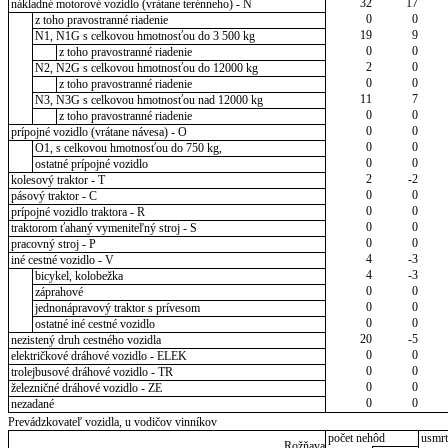
32
17
nákladné motorové vozidlo (vrátane terénneho) - N
0
0
z toho pravostranné riadenie
19
9
N1, N1G s celkovou hmotnosťou do 3 500 kg
0
0
z toho pravostranné riadenie
2
0
N2, N2G s celkovou hmotnosťou do 12000 kg
0
0
z toho pravostranné riadenie
11
7
N3, N3G s celkovou hmotnosťou nad 12000 kg
0
0
z toho pravostranné riadenie
0
0
prípojné vozidlo (vrátane návesa) - O
0
0
O1, s celkovou hmotnosťou do 750 kg,
0
0
ostatné prípojné vozidlo
2
-2
kolesový traktor - T
0
0
pásový traktor - C
0
0
prípojné vozidlo traktora - R
0
0
traktorom ťahaný vymeniteľný stroj - S
0
0
pracovný stroj - P
4
-3
iné cestné vozidlo - V
4
-3
bicykel, kolobežka
0
0
záprahové
0
0
jednonápravový traktor s prívesom
0
0
ostatné iné cestné vozidlo
20
-5
nezistený druh cestného vozidla
0
0
električkové dráhové vozidlo - ELEK
0
0
trolejbusové dráhové vozidlo - TR
0
0
železničné dráhové vozidlo - ZE
0
0
nezadané
Prevádzkovateľ vozidla, u vodičov vinníkov
počet nehôd
usmrt
Rožňava