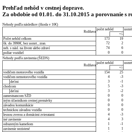
Prehľad nehôd v cestnej doprave.
Za obdobie od 01.01. do 31.10.2015 a porovnanie s
Nehody podľa následkov (škoda v 10€)
počet nehôd
usmrt
Rožňava
+/-
Počet nehôd celkom
173
19
72
2
šk. do 3990€, bez usmrt., zran.
74
6
neh. s násl. na živote alebo zdraví
0
0
požiar vozidiel
Nehody podľa zavinenia (ŠEDN)
počet nehôd
usmrt
Rožňava
+/-
vodičom motorového vozidla
154
25
4
-3
vodičom nemotorového vozidla
3
-1
deťmi
5
-3
chodcom
3
-2
deťmi
0
0
zamestnancom SŽD
0
0
iným účastníkom cestnej premávky
0
0
závadou komunikácie
0
0
technickou závadou vozidla
4
-3
lesnou zverou a domácimi zvieratami
4
3
iné zavinenie
1
-1
odrazeným kameňom
1
1
zavinenie nezistené