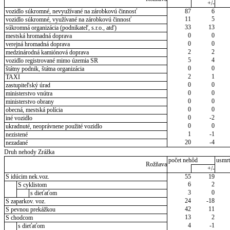
+/-
vozidlo súkromné, nevyužívané na zárobkovú činnosť
87
6
11
5
vozidlo súkromné, využívané na zárobkovú činnosť
33
13
súkromná organizácia (podnikateľ, s.r.o., atď)
0
0
mestská hromadná doprava
0
0
verejná hromadná doprava
2
2
medzinárodná kamiónová doprava
5
4
vozidlo registrované mimo územia SR
0
0
štátny podnik, štátna organizácia
2
1
TAXI
0
0
zastupiteľský úrad
0
0
ministerstvo vnútra
0
0
ministerstvo obrany
0
0
obecná, mestská polícia
0
-2
iné vozidlo
0
0
ukradnuté, neoprávnene použité vozidlo
1
-1
nezistené
20
-4
nezadané
Druh nehody Zrážka
počet nehôd
usmrt
Rožňava
+/-
S idúcim nek.voz.
55
19
6
2
S cyklistom
3
0
s dieťaťom
24
-18
S zaparkov. voz.
42
11
S pevnou prekážkou
13
2
S chodcom
4
-1
s dieťaťom