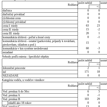
počet nehôd
usmrt
Rožňava
+/-
diaľnica
0
0
0
0
diaľničný privádzač
0
0
rýchlostná cesta
0
0
rýchlostný privádzač
63
23
cesta I. triedy
15
-2
cesta II. triedy
20
1
cesta III. triedy
0
-1
komunikácia účelová - poľné a lesné cesty
komunikácia účelová - ostatné (parkoviská, príjazdy k továrňam,
15
1
pieskovňam, skladom a pod.)
60
-3
komunikácia v km systéme nesledovaná
0
0
nezadané
Nehody podľa miesta - špecifické objekty
počet nehôd
usmrt
Rožňava
+/-
železničné priecestie
2
1
171
18
iné
0
0
NEZADANÉ
Kategória vodiča, u vodičov vinníkov
počet nehôd
usmrt
Rožňava
+/-
Vod. preukaz A do 50cc
6
5
0
-1
Vod. preukaz A
103
29
Vod. preukaz B
0
0
mladší ako 18 rokov
13
8
Vod. preukaz C