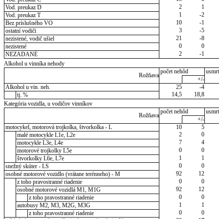
2
1
Vod. preukaz D
1
-2
Vod. preukaz T
10
-1
Bez príslušného VO
3
-5
ostatní vodiči
21
-8
nezistené, vodič ušiel
0
0
nezistené
2
-1
NEZADANÉ
Alkohol u vinníka nehody
počet nehôd
usmrt
Rožňava
+/-
Alkohol u vin. neh.
25
-4
14,5
18,8
tj. %
Kategória vozidla, u vodičov vinníkov
počet nehôd
usmrt
Rožňava
+/-
motocykel, motorová trojkolka, štvorkolka - L
10
5
2
0
malé motocykle L1e, L2e
7
4
motocykle L3e, L4e
0
0
motorové trojkolky L5e
1
1
štvorkolky L6e, L7e
0
0
snežný skúter - LS
92
12
osobné motorové vozidlo (vrátane terénneho) - M
0
0
z toho pravostranné riadenie
92
12
osobné motorové vozidlá M1, M1G
0
0
z toho pravostranné riadenie
1
1
autobusy M2, M3, M2G, M3G
0
0
z toho pravostranné riadenie