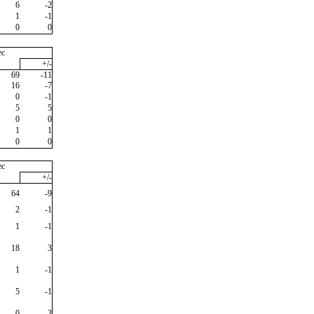
6
-2
1
-1
0
0
ec
+/-
69
-11
16
-7
0
-1
5
5
0
0
1
1
0
0
ec
+/-
64
-9
2
-1
1
-1
18
3
1
-1
5
-1
0
-3