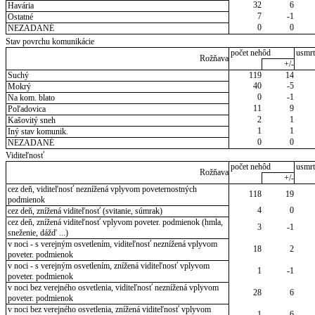
32
6
Havária
7
-1
Ostatné
0
0
NEZADANÉ
Stav povrchu komunikácie
počet nehôd
usmrt
Rožňava
+/-
Suchý
119
14
40
-5
Mokrý
0
-1
Na kom. blato
11
9
Poľadovica
2
1
Kašovitý sneh
1
1
Iný stav komunik.
0
0
NEZADANÉ
Viditeľnosť
počet nehôd
usmrt
Rožňava
+/-
cez deň, viditeľnosť neznížená vplyvom poveternostných
118
19
podmienok
4
0
cez deň, znížená viditeľnosť (svitanie, súmrak)
cez deň, znížená viditeľnosť vplyvom poveter. podmienok (hmla,
3
-1
sneženie, dážď ...)
v noci - s verejným osvetlením, viditeľnosť neznížená vplyvom
18
2
poveter. podmienok
v noci - s verejným osvetlením, znížená viditeľnosť vplyvom
1
-1
poveter. podmienok
v noci bez verejného osvetlenia, viditeľnosť neznížená vplyvom
28
6
poveter. podmienok
v noci bez verejného osvetlenia, znížená viditeľnosť vplyvom
1
-6