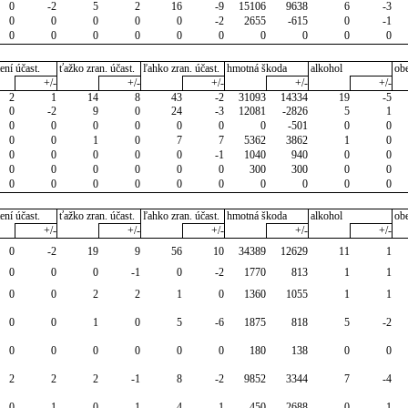
0
-2
5
2
16
-9
15106
9638
6
-3
0
0
0
0
0
-2
2655
-615
0
-1
0
0
0
0
0
0
0
0
0
0
ení účast.
ťažko zran. účast.
ľahko zran. účast.
hmotná škoda
alkohol
ob
+/-
+/-
+/-
+/-
+/-
2
1
14
8
43
-2
31093
14334
19
-5
0
-2
9
0
24
-3
12081
-2826
5
1
0
0
0
0
0
0
0
-501
0
0
0
0
1
0
7
7
5362
3862
1
0
0
0
0
0
0
-1
1040
940
0
0
0
0
0
0
0
0
300
300
0
0
0
0
0
0
0
0
0
0
0
0
ení účast.
ťažko zran. účast.
ľahko zran. účast.
hmotná škoda
alkohol
ob
+/-
+/-
+/-
+/-
+/-
0
-2
19
9
56
10
34389
12629
11
1
0
0
0
-1
0
-2
1770
813
1
1
0
0
2
2
1
0
1360
1055
1
1
0
0
1
0
5
-6
1875
818
5
-2
0
0
0
0
0
0
180
138
0
0
2
2
2
-1
8
-2
9852
3344
7
-4
0
-1
0
-1
4
1
450
-2688
0
-1