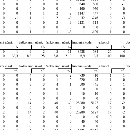
0
0
0
0
0
0
640
580
0
-1
0
0
0
0
0
0
160
-970
0
0
0
0
1
-1
2
-2
1147
-447
8
0
0
-1
1
1
2
-3
32
-246
0
-3
0
0
0
0
3
2
2131
114
0
0
0
0
0
0
0
0
0
0
0
0
0
0
1
1
1
-3
1
-199
1
0
ení účast.
ťažko zran. účast.
ľahko zran. účast.
hmotná škoda
alkohol
ob
+/-
+/-
+/-
+/-
+/-
0
-1
2
-2
5
-11
3438
584
25
-4
0
33,3
8,3
25
6,8
21,9
6,9
8,5
100
100
ení účast.
ťažko zran. účast.
ľahko zran. účast.
hmotná škoda
alkohol
ob
+/-
+/-
+/-
+/-
+/-
0
0
4
3
6
2
730
410
1
-1
0
0
1
0
1
0
220
-45
1
0
0
0
3
3
4
1
500
445
0
-1
0
0
0
0
0
0
0
0
0
0
0
0
0
0
1
1
10
10
0
0
0
0
0
0
0
0
0
0
0
0
2
1
14
2
40
-8
25280
5127
17
-2
0
0
0
0
0
0
0
0
0
0
2
1
14
2
40
-8
25280
5127
17
-2
0
0
0
0
0
0
0
0
0
0
0
0
0
0
0
0
40
40
0
0
0
0
0
0
0
0
0
0
0
0