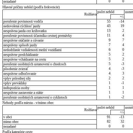
0
0
nezadané
Hlavné príčiny nehôd (podľa frekvencie)
počet nehôd
usmrt
Rožňava
+/-
porušenie povinnosti vodiča
55
-14
43
19
nedovolená rýchlosť jazdy
13
2
nesprávna jazda cez križovatku
11
4
porušenie povinnosti účastníka cestnej premávky
9
7
nesprávne otáčanie a cúvanie
7
4
nesprávny spôsob jazdy
6
0
nedodržanie vzdialenosti medzi vozidlami
5
2
nesprávne predchádzanie
5
2
nesprávne vchádzanie na cestu
5
-3
porušenie osobitných ustanovení o chodcoch
4
-3
pôsobenie zvierať
4
3
nesprávne odbočovanie
2
2
vplyv prírodnej sily
1
-1
vplyv prevádzky
1
1
indispozícia osoby
1
1
nesprávne zastavenie a státie
1
-2
porušenie osobitných ustanovení o cyklistoch
Nehody podľa miesta - v/mimo obec
počet nehôd
usmrt
Rožňava
+/-
v obci
91
-13
82
32
mimo obec
0
0
nezadané
Podľa kategórie cesty